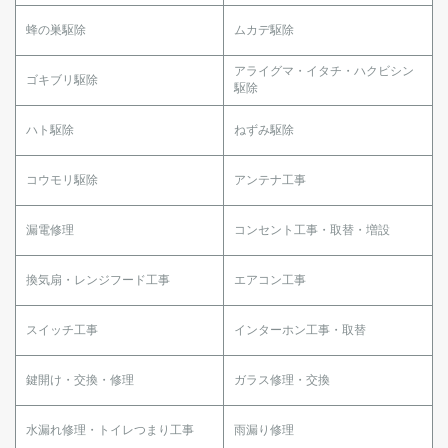
蜂の巣駆除
ムカデ駆除
アライグマ・イタチ・ハクビシン
ゴキブリ駆除
駆除
ハト駆除
ねずみ駆除
コウモリ駆除
アンテナ工事
漏電修理
コンセント工事・取替・増設
換気扇・レンジフード工事
エアコン工事
スイッチ工事
インターホン工事・取替
鍵開け・交換・修理
ガラス修理・交換
水漏れ修理・トイレつまり工事
雨漏り修理