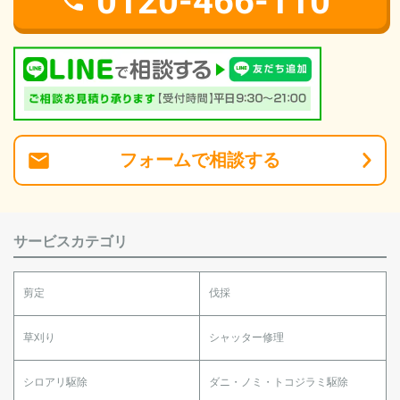
0120-466-110
フォーム
で
相談
する
サービスカテゴリ
剪定
伐採
草刈り
シャッター修理
シロアリ駆除
ダニ・ノミ・トコジラミ駆除