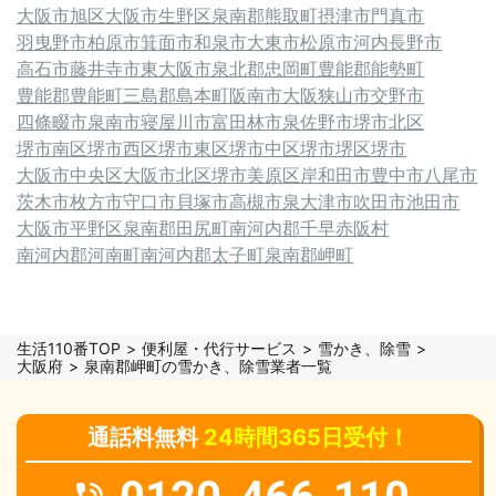
大阪市旭区
大阪市生野区
泉南郡熊取町
摂津市
門真市
羽曳野市
柏原市
箕面市
和泉市
大東市
松原市
河内長野市
高石市
藤井寺市
東大阪市
泉北郡忠岡町
豊能郡能勢町
豊能郡豊能町
三島郡島本町
阪南市
大阪狭山市
交野市
四條畷市
泉南市
寝屋川市
富田林市
泉佐野市
堺市北区
堺市南区
堺市西区
堺市東区
堺市中区
堺市堺区
堺市
大阪市中央区
大阪市北区
堺市美原区
岸和田市
豊中市
八尾市
茨木市
枚方市
守口市
貝塚市
高槻市
泉大津市
吹田市
池田市
大阪市平野区
泉南郡田尻町
南河内郡千早赤阪村
南河内郡河南町
南河内郡太子町
泉南郡岬町
生活110番TOP
便利屋・代行サービス
雪かき、除雪
大阪府
泉南郡岬町の雪かき、除雪業者一覧
通話料無料
24時間365日受付！