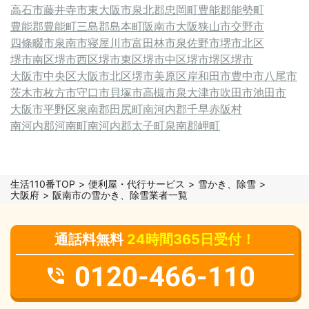
高石市
藤井寺市
東大阪市
泉北郡忠岡町
豊能郡能勢町
豊能郡豊能町
三島郡島本町
阪南市
大阪狭山市
交野市
四條畷市
泉南市
寝屋川市
富田林市
泉佐野市
堺市北区
堺市南区
堺市西区
堺市東区
堺市中区
堺市堺区
堺市
大阪市中央区
大阪市北区
堺市美原区
岸和田市
豊中市
八尾市
茨木市
枚方市
守口市
貝塚市
高槻市
泉大津市
吹田市
池田市
大阪市平野区
泉南郡田尻町
南河内郡千早赤阪村
南河内郡河南町
南河内郡太子町
泉南郡岬町
生活110番TOP
便利屋・代行サービス
雪かき、除雪
大阪府
阪南市の雪かき、除雪業者一覧
通話料無料
24時間365日受付！
0120-466-110