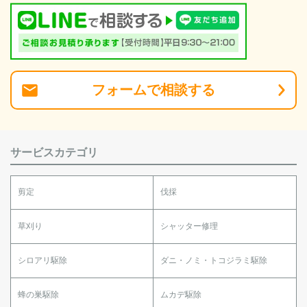
フォーム
で
相談
する
サービスカテゴリ
剪定
伐採
草刈り
シャッター修理
シロアリ駆除
ダニ・ノミ・トコジラミ駆除
蜂の巣駆除
ムカデ駆除