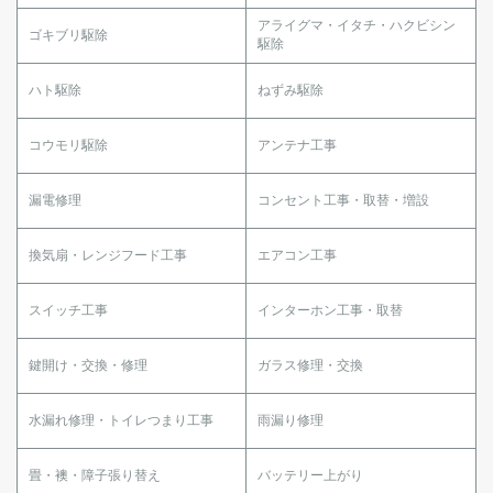
アライグマ・イタチ・ハクビシン
ゴキブリ駆除
駆除
ハト駆除
ねずみ駆除
コウモリ駆除
アンテナ工事
漏電修理
コンセント工事・取替・増設
換気扇・レンジフード工事
エアコン工事
スイッチ工事
インターホン工事・取替
鍵開け・交換・修理
ガラス修理・交換
水漏れ修理・トイレつまり工事
雨漏り修理
畳・襖・障子張り替え
バッテリー上がり