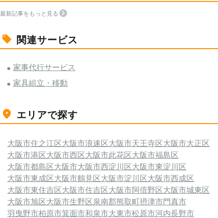
最新記事をもっと見る
関連サービス
家事代行サービス
家具組立・移動
エリアで探す
大阪市住之江区
大阪市浪速区
大阪市天王寺区
大阪市大正区
大阪市港区
大阪市西区
大阪市此花区
大阪市福島区
大阪市都島区
大阪市
大阪市西淀川区
大阪市東淀川区
大阪市東成区
大阪市鶴見区
大阪市淀川区
大阪市西成区
大阪市東住吉区
大阪市住吉区
大阪市阿倍野区
大阪市城東区
大阪市旭区
大阪市生野区
泉南郡熊取町
摂津市
門真市
羽曳野市
柏原市
箕面市
和泉市
大東市
松原市
河内長野市