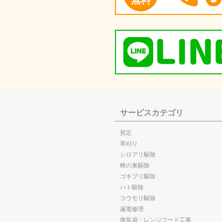
サービスカテゴリ
剪定
草刈り
シロアリ駆除
蜂の巣駆除
ゴキブリ駆除
ハト駆除
コウモリ駆除
漏電修理
換気扇・レンジフード工事