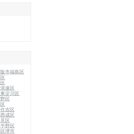
大阪市福島区
西区
正区
市浪速区
市東淀川区
生野区
東区
市住吉区
市西成区
鶴見区
市平野区
央区
堺市