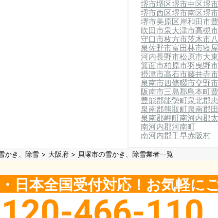
堺市堺区
堺市中区
堺
堺市西区
堺市南区
堺
堺市美原区
岸和田市
吹田市
泉大津市
高槻
守口市
枚方市
茨木市
泉佐野市
富田林市
寝
河内長野市
松原市
大
箕面市
柏原市
羽曳野
摂津市
高石市
藤井寺
泉南市
四條畷市
交野
阪南市
三島郡島本町
豊能郡能勢町
泉北郡
泉南郡熊取町
泉南郡
泉南郡岬町
南河内郡
南河内郡河南町
南河内郡千早赤阪村
雪かき、除雪
大阪府
貝塚市の雪かき、除雪業者一覧
5日・日本全国受付対応！お気軽に
0120-466-110