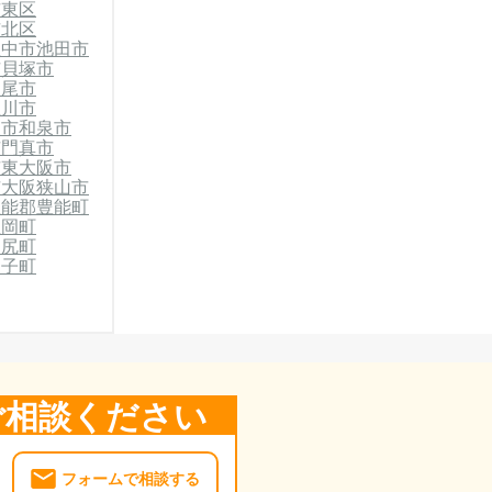
市東区
市北区
豊中市
池田市
市
貝塚市
八尾市
屋川市
東市
和泉市
市
門真市
市
東大阪市
市
大阪狭山市
豊能郡豊能町
忠岡町
田尻町
太子町
ご相談ください
フォームで相談する