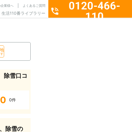
0120-466-
の企業様へ
よくあるご質問
110
生活110番ライブラリー
通話料無料・24時間365日受付
地
探す
、除雪口コ
0
0件
、除雪の