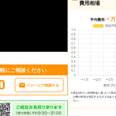
費用相場
-
万
平均費用
気軽にご相談ください
0
フォームで相談する
過去3年のご利⽤料⾦に基づいて算
※
の際の料⾦を保証するものではあり
さい。