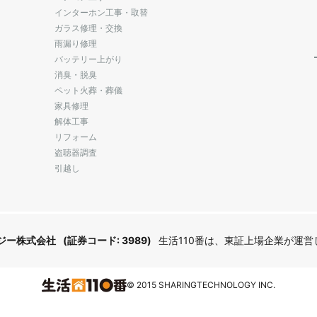
インターホン工事・取替
ガラス修理・交換
雨漏り修理
バッテリー上がり
消臭・脱臭
ペット火葬・葬儀
家具修理
解体工事
リフォーム
盗聴器調査
引越し
ジー株式会社
(証券コード: 3989)
生活110番は、東証上場企業が運
© 2015 SHARINGTECHNOLOGY INC.