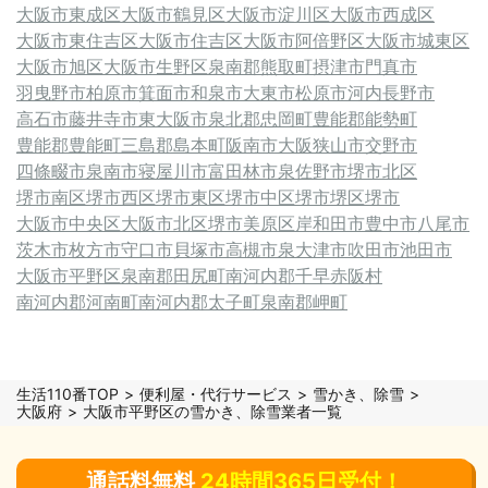
大阪市東成区
大阪市鶴見区
大阪市淀川区
大阪市西成区
大阪市東住吉区
大阪市住吉区
大阪市阿倍野区
大阪市城東区
大阪市旭区
大阪市生野区
泉南郡熊取町
摂津市
門真市
羽曳野市
柏原市
箕面市
和泉市
大東市
松原市
河内長野市
高石市
藤井寺市
東大阪市
泉北郡忠岡町
豊能郡能勢町
豊能郡豊能町
三島郡島本町
阪南市
大阪狭山市
交野市
四條畷市
泉南市
寝屋川市
富田林市
泉佐野市
堺市北区
堺市南区
堺市西区
堺市東区
堺市中区
堺市堺区
堺市
大阪市中央区
大阪市北区
堺市美原区
岸和田市
豊中市
八尾市
茨木市
枚方市
守口市
貝塚市
高槻市
泉大津市
吹田市
池田市
大阪市平野区
泉南郡田尻町
南河内郡千早赤阪村
南河内郡河南町
南河内郡太子町
泉南郡岬町
生活110番TOP
便利屋・代行サービス
雪かき、除雪
大阪府
大阪市平野区の雪かき、除雪業者一覧
通話料無料
24時間365日受付！