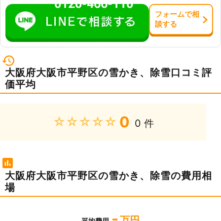
0120-466-110
フォーム
で
相
談
する
大阪府大阪市平野区の雪かき、除雪口コミ評
価平均
0
★★★★★
0 件
大阪府大阪市平野区の雪かき、除雪の費用相
場
-
万円
平均費用