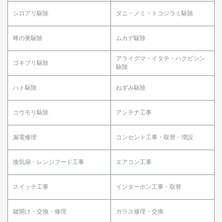
シロアリ駆除
ダニ・ノミ・トコジラミ駆除
蜂の巣駆除
ムカデ駆除
アライグマ・イタチ・ハクビシン
ゴキブリ駆除
駆除
ハト駆除
ねずみ駆除
コウモリ駆除
アンテナ工事
漏電修理
コンセント工事・取替・増設
換気扇・レンジフード工事
エアコン工事
スイッチ工事
インターホン工事・取替
鍵開け・交換・修理
ガラス修理・交換