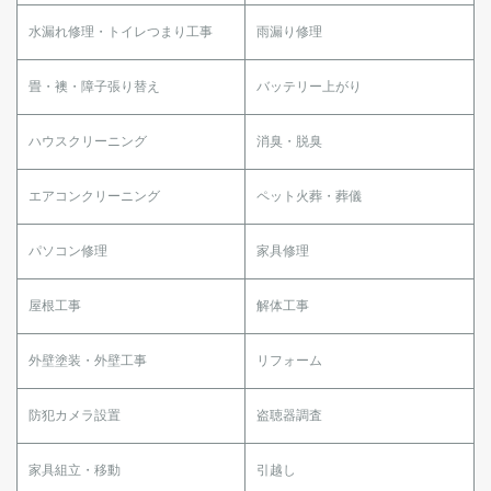
水漏れ修理・トイレつまり工事
雨漏り修理
畳・襖・障子張り替え
バッテリー上がり
ハウスクリーニング
消臭・脱臭
エアコンクリーニング
ペット火葬・葬儀
パソコン修理
家具修理
屋根工事
解体工事
外壁塗装・外壁工事
リフォーム
防犯カメラ設置
盗聴器調査
家具組立・移動
引越し