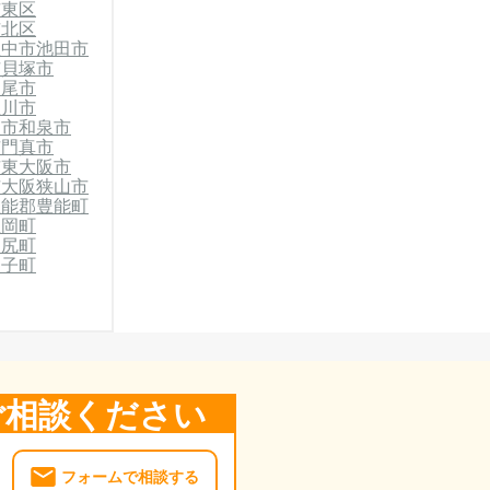
市東区
市北区
豊中市
池田市
市
貝塚市
八尾市
屋川市
東市
和泉市
市
門真市
市
東大阪市
市
大阪狭山市
豊能郡豊能町
忠岡町
田尻町
太子町
ご相談ください
フォームで相談する