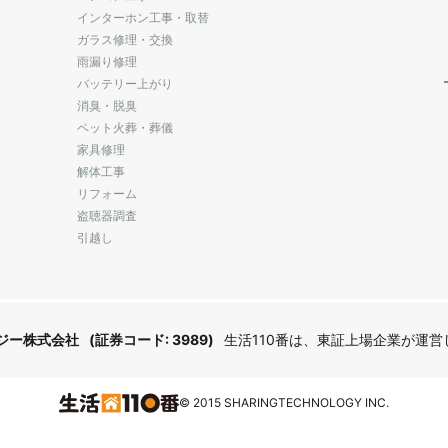
インターホン工事・取替
ガラス修理・交換
雨漏り修理
バッテリー上がり
消臭・脱臭
ペット火葬・葬儀
家具修理
解体工事
リフォーム
盗聴器調査
引越し
ジー株式会社
(証券コード: 3989)
生活110番は、東証上場企業が運
© 2015 SHARINGTECHNOLOGY INC.