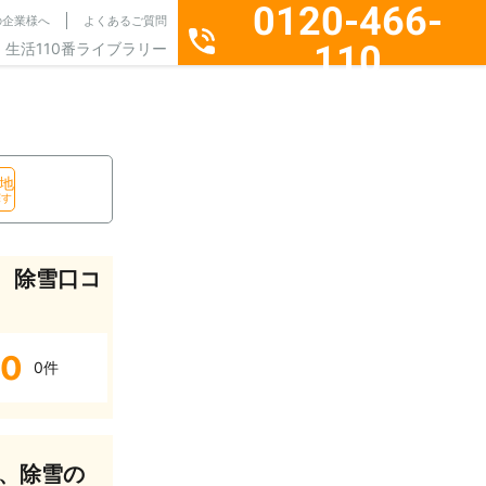
0120-466-
の企業様へ
よくあるご質問
110
生活110番ライブラリー
通話料無料・24時間365日受付
地
探す
、除雪口コ
0
0件
、除雪の