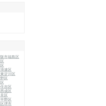
大阪市福島区
西区
正区
市浪速区
市東淀川区
生野区
東区
市住吉区
市西成区
鶴見区
市平野区
央区
堺市