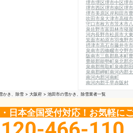
堺市堺区
堺市中区
堺
堺市西区
堺市南区
堺
堺市美原区
岸和田市
吹田市
泉大津市
高槻
守口市
枚方市
茨木市
泉佐野市
富田林市
寝
河内長野市
松原市
大
箕面市
柏原市
羽曳野
摂津市
高石市
藤井寺
泉南市
四條畷市
交野
阪南市
三島郡島本町
豊能郡能勢町
泉北郡
泉南郡熊取町
泉南郡
泉南郡岬町
南河内郡
南河内郡河南町
南河内郡千早赤阪村
雪かき、除雪
大阪府
池田市の雪かき、除雪業者一覧
5日・日本全国受付対応！お気軽に
0120-466-110