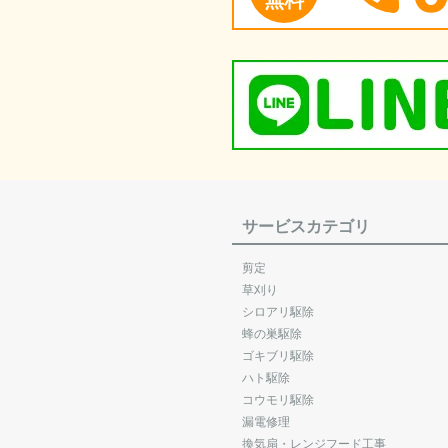
サービスカテゴリ
剪定
草刈り
シロアリ駆除
蜂の巣駆除
ゴキブリ駆除
ハト駆除
コウモリ駆除
漏電修理
換気扇・レンジフード工事