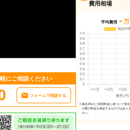
費用相場
-
万
平均費用
気軽にご相談ください
0
フォームで相談する
過去3年のご利⽤料⾦に基づいて算
※
の際の料⾦を保証するものではあり
さい。