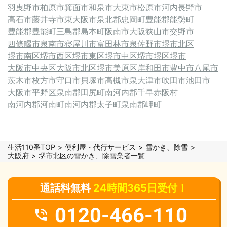
羽曳野市
柏原市
箕面市
和泉市
大東市
松原市
河内長野市
高石市
藤井寺市
東大阪市
泉北郡忠岡町
豊能郡能勢町
豊能郡豊能町
三島郡島本町
阪南市
大阪狭山市
交野市
四條畷市
泉南市
寝屋川市
富田林市
泉佐野市
堺市北区
堺市南区
堺市西区
堺市東区
堺市中区
堺市堺区
堺市
大阪市中央区
大阪市北区
堺市美原区
岸和田市
豊中市
八尾市
茨木市
枚方市
守口市
貝塚市
高槻市
泉大津市
吹田市
池田市
大阪市平野区
泉南郡田尻町
南河内郡千早赤阪村
南河内郡河南町
南河内郡太子町
泉南郡岬町
生活110番TOP
便利屋・代行サービス
雪かき、除雪
大阪府
堺市北区の雪かき、除雪業者一覧
通話料無料
24時間365日受付！
0120-466-110