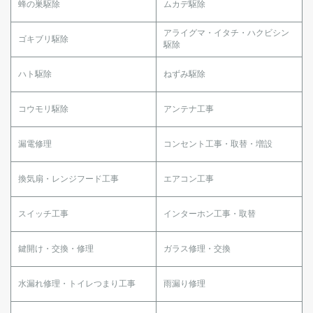
蜂の巣駆除
ムカデ駆除
アライグマ・イタチ・ハクビシン
ゴキブリ駆除
駆除
ハト駆除
ねずみ駆除
コウモリ駆除
アンテナ工事
漏電修理
コンセント工事・取替・増設
換気扇・レンジフード工事
エアコン工事
スイッチ工事
インターホン工事・取替
鍵開け・交換・修理
ガラス修理・交換
水漏れ修理・トイレつまり工事
雨漏り修理