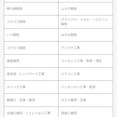
蜂の巣駆除
ムカデ駆除
アライグマ・イタチ・ハクビシン
ゴキブリ駆除
駆除
ハト駆除
ねずみ駆除
コウモリ駆除
アンテナ工事
漏電修理
コンセント工事・取替・増設
換気扇・レンジフード工事
エアコン工事
スイッチ工事
インターホン工事・取替
鍵開け・交換・修理
ガラス修理・交換
水漏れ修理・トイレつまり工事
雨漏り修理