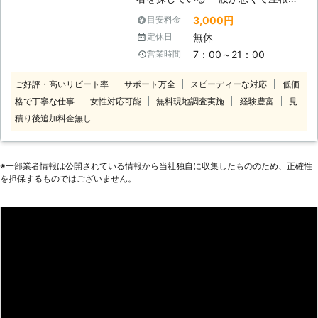
雪下ろしがむずかしいけど、頼れる人
3,000円
目安料金
が身近にいない ・雪の量が多いので
無休
定休日
排雪作業までして欲しい このような
7：00～21：00
営業時間
ご要望ならN-プランニングの雪か
き・除雪にお任せを！当店は玄関先や
ご好評・高いリピート率
サポート万全
スピーディーな対応
低価
駐車場の雪かき、除雪から屋根の雪下
格で丁寧な仕事
女性対応可能
無料現地調査実施
経験豊富
見
ろしまで承っています。多様に対応で
きるから「屋根と駐車場の除雪」とい
積り後追加料金無し
った組み合わせや「歩行スペースの確
保だけお願い」といったご要望も承り
ます。 排雪もおこなっているため、
※⼀部業者情報は公開されている情報から当社独⾃に収集したもののため、正確性
当店なら雪かき・除雪からの一貫対応
を担保するものではございません。
もできますよ。排雪作業もダンプトラ
ックへの詰め込み、融雪機を使ってそ
の場での作業から最適な方法をご提
案。「雪に困っている」そんなときに
はご連絡ください！