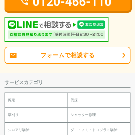
0120-466-110
フォーム
で
相談
する
サービスカテゴリ
剪定
伐採
草刈り
シャッター修理
シロアリ駆除
ダニ・ノミ・トコジラミ駆除