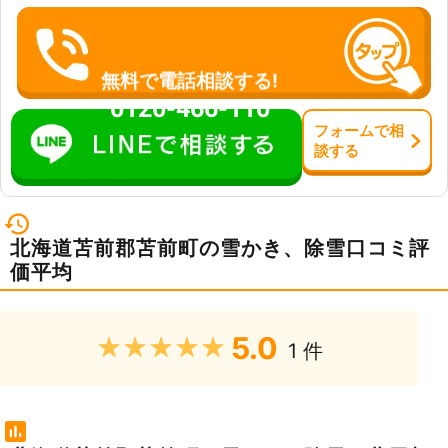
無料で電話相談する!
0120-466-110
フォーム
で
相
談
する
北海道苫前郡苫前町の雪かき、除雪口コミ評
価平均
5.0
★★★★★
1 件