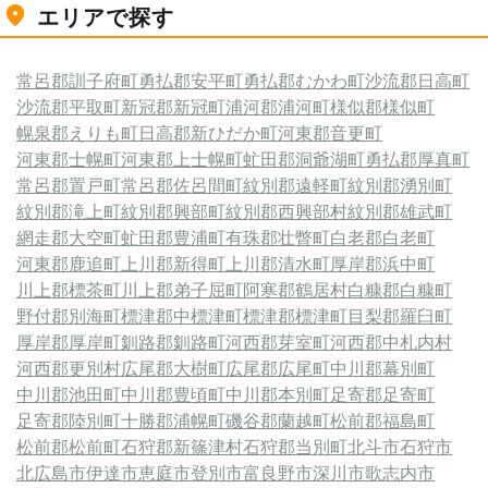
エリアで探す
常呂郡訓子府町
勇払郡安平町
勇払郡むかわ町
沙流郡日高町
沙流郡平取町
新冠郡新冠町
浦河郡浦河町
様似郡様似町
幌泉郡えりも町
日高郡新ひだか町
河東郡音更町
河東郡士幌町
河東郡上士幌町
虻田郡洞爺湖町
勇払郡厚真町
常呂郡置戸町
常呂郡佐呂間町
紋別郡遠軽町
紋別郡湧別町
紋別郡滝上町
紋別郡興部町
紋別郡西興部村
紋別郡雄武町
網走郡大空町
虻田郡豊浦町
有珠郡壮瞥町
白老郡白老町
河東郡鹿追町
上川郡新得町
上川郡清水町
厚岸郡浜中町
川上郡標茶町
川上郡弟子屈町
阿寒郡鶴居村
白糠郡白糠町
野付郡別海町
標津郡中標津町
標津郡標津町
目梨郡羅臼町
厚岸郡厚岸町
釧路郡釧路町
河西郡芽室町
河西郡中札内村
河西郡更別村
広尾郡大樹町
広尾郡広尾町
中川郡幕別町
中川郡池田町
中川郡豊頃町
中川郡本別町
足寄郡足寄町
足寄郡陸別町
十勝郡浦幌町
磯谷郡蘭越町
松前郡福島町
松前郡松前町
石狩郡新篠津村
石狩郡当別町
北斗市
石狩市
北広島市
伊達市
恵庭市
登別市
富良野市
深川市
歌志内市