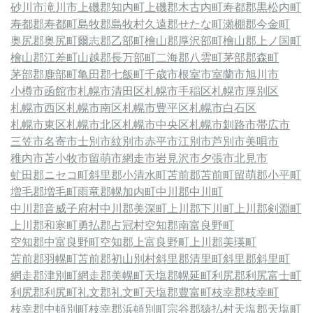
砂川市
滝川市
上磯郡知内町
上磯郡木古内町
寿都郡黒松内町
寿都郡寿都町
島牧郡島牧村
久遠郡せたな町
瀬棚郡今金町
奥尻郡奥尻町
爾志郡乙部町
檜山郡厚沢部町
檜山郡上ノ国町
檜山郡江差町
山越郡長万部町
二海郡八雲町
茅部郡森町
茅部郡鹿部町
亀田郡七飯町
千歳市
根室市
室蘭市
旭川市
小樽市
函館市
札幌市清田区
札幌市手稲区
札幌市厚別区
札幌市西区
札幌市南区
札幌市豊平区
札幌市白石区
札幌市東区
札幌市北区
札幌市中央区
札幌市
釧路市
帯広市
三笠市
名寄市
士別市
紋別市
赤平市
江別市
芦別市
美唄市
稚内市
苫小牧市
留萌市
網走市
岩見沢市
夕張市
北見市
虻田郡ニセコ町
斜里郡小清水町
苫前郡苫前町
留萌郡小平町
増毛郡増毛町
雨竜郡幌加内町
中川郡中川町
中川郡音威子府村
中川郡美深町
上川郡下川町
上川郡剣淵町
上川郡和寒町
勇払郡占冠村
空知郡南富良野町
空知郡中富良野町
空知郡上富良野町
上川郡美瑛町
苫前郡羽幌町
苫前郡初山別村
斜里郡清里町
斜里郡斜里町
網走郡津別町
網走郡美幌町
天塩郡幌延町
利尻郡利尻富士町
利尻郡利尻町
礼文郡礼文町
天塩郡豊富町
枝幸郡枝幸町
枝幸郡中頓別町
枝幸郡浜頓別町
宗谷郡猿払村
天塩郡天塩町