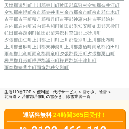
天塩郡遠別町
上川郡東川町
虻田郡真狩村
空知郡奈井江町
空知郡南幌町
余市郡赤井川村
余市郡余市町
余市郡仁木町
古平郡古平町
積丹郡積丹町
古宇郡神恵内村
古宇郡泊村
岩内郡岩内町
岩内郡共和町
虻田郡倶知安町
虻田郡京極町
虻田郡喜茂別町
虻田郡留寿都村
空知郡上砂川町
夕張郡由仁町
上川郡上川町
上川郡愛別町
上川郡比布町
上川郡当麻町
上川郡東神楽町
上川郡鷹栖町
雨竜郡沼田町
雨竜郡北竜町
雨竜郡雨竜町
夕張郡長沼町
夕張郡栗山町
樺戸郡月形町
樺戸郡浦臼町
樺戸郡新十津川町
雨竜郡妹背牛町
雨竜郡秩父別町
生活110番TOP
便利屋・代行サービス
雪かき、除雪
北海道
苫前郡苫前町の雪かき、除雪業者一覧
通話料無料
24時間365日受付！