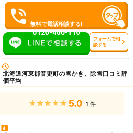
無料で電話相談する!
0120-466-110
フォーム
で
相
談
する
北海道河東郡音更町の雪かき、除雪口コミ評
価平均
5.0
★★★★★
1 件