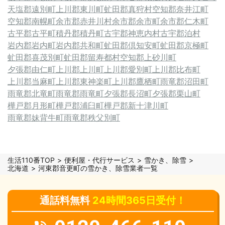
天塩郡遠別町
上川郡東川町
虻田郡真狩村
空知郡奈井江町
空知郡南幌町
余市郡赤井川村
余市郡余市町
余市郡仁木町
古平郡古平町
積丹郡積丹町
古宇郡神恵内村
古宇郡泊村
岩内郡岩内町
岩内郡共和町
虻田郡倶知安町
虻田郡京極町
虻田郡喜茂別町
虻田郡留寿都村
空知郡上砂川町
夕張郡由仁町
上川郡上川町
上川郡愛別町
上川郡比布町
上川郡当麻町
上川郡東神楽町
上川郡鷹栖町
雨竜郡沼田町
雨竜郡北竜町
雨竜郡雨竜町
夕張郡長沼町
夕張郡栗山町
樺戸郡月形町
樺戸郡浦臼町
樺戸郡新十津川町
雨竜郡妹背牛町
雨竜郡秩父別町
生活110番TOP
便利屋・代行サービス
雪かき、除雪
北海道
河東郡音更町の雪かき、除雪業者一覧
通話料無料
24時間365日受付！