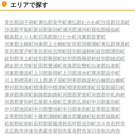
エリアで探す
常呂郡訓子府町
勇払郡安平町
勇払郡むかわ町
沙流郡日高町
沙流郡平取町
新冠郡新冠町
浦河郡浦河町
様似郡様似町
幌泉郡えりも町
日高郡新ひだか町
河東郡音更町
河東郡士幌町
河東郡上士幌町
虻田郡洞爺湖町
勇払郡厚真町
常呂郡置戸町
常呂郡佐呂間町
紋別郡遠軽町
紋別郡湧別町
紋別郡滝上町
紋別郡興部町
紋別郡西興部村
紋別郡雄武町
網走郡大空町
虻田郡豊浦町
有珠郡壮瞥町
白老郡白老町
河東郡鹿追町
上川郡新得町
上川郡清水町
厚岸郡浜中町
川上郡標茶町
川上郡弟子屈町
阿寒郡鶴居村
白糠郡白糠町
野付郡別海町
標津郡中標津町
標津郡標津町
目梨郡羅臼町
厚岸郡厚岸町
釧路郡釧路町
河西郡芽室町
河西郡中札内村
河西郡更別村
広尾郡大樹町
広尾郡広尾町
中川郡幕別町
中川郡池田町
中川郡豊頃町
中川郡本別町
足寄郡足寄町
足寄郡陸別町
十勝郡浦幌町
磯谷郡蘭越町
松前郡福島町
松前郡松前町
石狩郡新篠津村
石狩郡当別町
北斗市
石狩市
北広島市
伊達市
恵庭市
登別市
富良野市
深川市
歌志内市