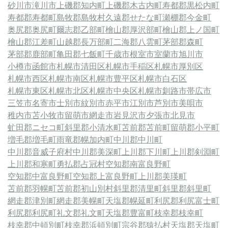
砂川市
滝川市
上磯郡知内町
上磯郡木古内町
寿都郡黒松内町
寿都郡寿都町
島牧郡島牧村
久遠郡せたな町
瀬棚郡今金町
奥尻郡奥尻町
爾志郡乙部町
檜山郡厚沢部町
檜山郡上ノ国町
檜山郡江差町
山越郡長万部町
二海郡八雲町
茅部郡森町
茅部郡鹿部町
亀田郡七飯町
千歳市
根室市
室蘭市
旭川市
小樽市
函館市
札幌市清田区
札幌市手稲区
札幌市厚別区
札幌市西区
札幌市南区
札幌市豊平区
札幌市白石区
札幌市東区
札幌市北区
札幌市中央区
札幌市
釧路市
帯広市
三笠市
名寄市
士別市
紋別市
赤平市
江別市
芦別市
美唄市
稚内市
苫小牧市
留萌市
網走市
岩見沢市
夕張市
北見市
虻田郡ニセコ町
斜里郡小清水町
苫前郡苫前町
留萌郡小平町
増毛郡増毛町
雨竜郡幌加内町
中川郡中川町
中川郡音威子府村
中川郡美深町
上川郡下川町
上川郡剣淵町
上川郡和寒町
勇払郡占冠村
空知郡南富良野町
空知郡中富良野町
空知郡上富良野町
上川郡美瑛町
苫前郡羽幌町
苫前郡初山別村
斜里郡清里町
斜里郡斜里町
網走郡津別町
網走郡美幌町
天塩郡幌延町
利尻郡利尻富士町
利尻郡利尻町
礼文郡礼文町
天塩郡豊富町
枝幸郡枝幸町
枝幸郡中頓別町
枝幸郡浜頓別町
宗谷郡猿払村
天塩郡天塩町