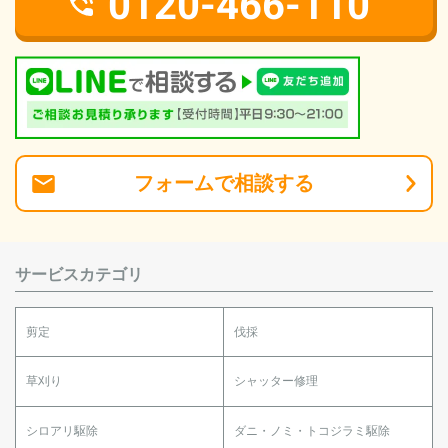
0120-466-110
フォーム
で
相談
する
サービスカテゴリ
剪定
伐採
草刈り
シャッター修理
シロアリ駆除
ダニ・ノミ・トコジラミ駆除