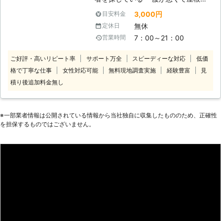
雪下ろしがむずかしいけど、頼れる人
3,000円
目安料金
が身近にいない ・雪の量が多いので
無休
定休日
排雪作業までして欲しい このような
7：00～21：00
営業時間
ご要望ならN-プランニングの雪か
き・除雪にお任せを！当店は玄関先や
ご好評・高いリピート率
サポート万全
スピーディーな対応
低価
駐車場の雪かき、除雪から屋根の雪下
格で丁寧な仕事
女性対応可能
無料現地調査実施
経験豊富
見
ろしまで承っています。多様に対応で
きるから「屋根と駐車場の除雪」とい
積り後追加料金無し
った組み合わせや「歩行スペースの確
保だけお願い」といったご要望も承り
ます。 排雪もおこなっているため、
※⼀部業者情報は公開されている情報から当社独⾃に収集したもののため、正確性
当店なら雪かき・除雪からの一貫対応
を担保するものではございません。
もできますよ。排雪作業もダンプトラ
ックへの詰め込み、融雪機を使ってそ
の場での作業から最適な方法をご提
案。「雪に困っている」そんなときに
はご連絡ください！