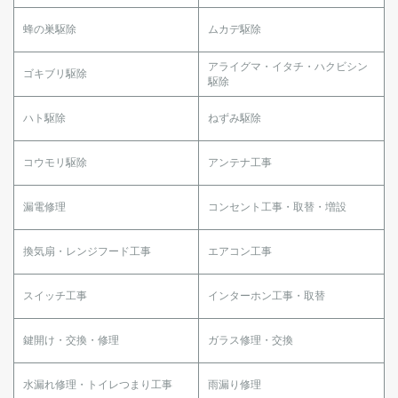
蜂の巣駆除
ムカデ駆除
アライグマ・イタチ・ハクビシン
ゴキブリ駆除
駆除
ハト駆除
ねずみ駆除
コウモリ駆除
アンテナ工事
漏電修理
コンセント工事・取替・増設
換気扇・レンジフード工事
エアコン工事
スイッチ工事
インターホン工事・取替
鍵開け・交換・修理
ガラス修理・交換
水漏れ修理・トイレつまり工事
雨漏り修理