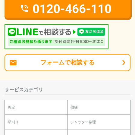
0120-466-110
フォーム
で
相談
する
サービスカテゴリ
剪定
伐採
草刈り
シャッター修理