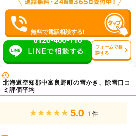
無料で電話相談する!
0120-466-110
フォーム
で
相
談
する
北海道空知郡中富良野町の雪かき、除雪口コ
ミ評価平均
5.0
★★★★★
1 件