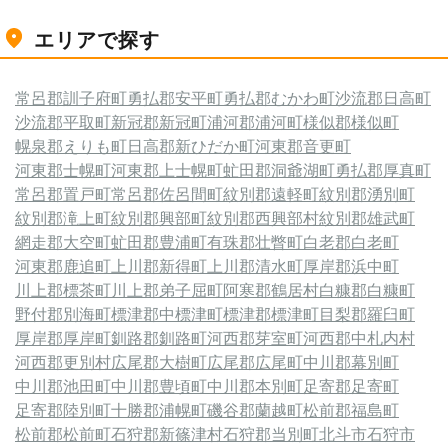
エリアで探す
常呂郡訓子府町
勇払郡安平町
勇払郡むかわ町
沙流郡日高町
沙流郡平取町
新冠郡新冠町
浦河郡浦河町
様似郡様似町
幌泉郡えりも町
日高郡新ひだか町
河東郡音更町
河東郡士幌町
河東郡上士幌町
虻田郡洞爺湖町
勇払郡厚真町
常呂郡置戸町
常呂郡佐呂間町
紋別郡遠軽町
紋別郡湧別町
紋別郡滝上町
紋別郡興部町
紋別郡西興部村
紋別郡雄武町
網走郡大空町
虻田郡豊浦町
有珠郡壮瞥町
白老郡白老町
河東郡鹿追町
上川郡新得町
上川郡清水町
厚岸郡浜中町
川上郡標茶町
川上郡弟子屈町
阿寒郡鶴居村
白糠郡白糠町
野付郡別海町
標津郡中標津町
標津郡標津町
目梨郡羅臼町
厚岸郡厚岸町
釧路郡釧路町
河西郡芽室町
河西郡中札内村
河西郡更別村
広尾郡大樹町
広尾郡広尾町
中川郡幕別町
中川郡池田町
中川郡豊頃町
中川郡本別町
足寄郡足寄町
足寄郡陸別町
十勝郡浦幌町
磯谷郡蘭越町
松前郡福島町
松前郡松前町
石狩郡新篠津村
石狩郡当別町
北斗市
石狩市