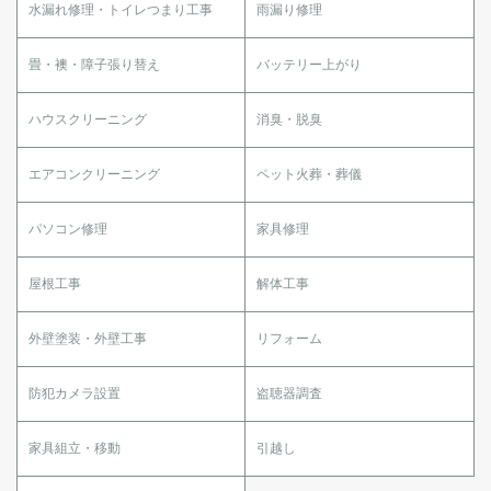
水漏れ修理・トイレつまり工事
雨漏り修理
畳・襖・障子張り替え
バッテリー上がり
ハウスクリーニング
消臭・脱臭
エアコンクリーニング
ペット火葬・葬儀
パソコン修理
家具修理
屋根工事
解体工事
外壁塗装・外壁工事
リフォーム
防犯カメラ設置
盗聴器調査
家具組立・移動
引越し