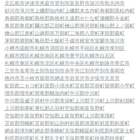
北広島市
伊達市
恵庭市
登別市
富良野市
深川市
歌志内市
砂川市
滝川市
上磯郡知内町
上磯郡木古内町
寿都郡黒松内町
寿都郡寿都町
島牧郡島牧村
久遠郡せたな町
瀬棚郡今金町
奥尻郡奥尻町
爾志郡乙部町
檜山郡厚沢部町
檜山郡上ノ国町
檜山郡江差町
山越郡長万部町
二海郡八雲町
茅部郡森町
茅部郡鹿部町
亀田郡七飯町
千歳市
根室市
室蘭市
旭川市
小樽市
函館市
札幌市清田区
札幌市手稲区
札幌市厚別区
札幌市西区
札幌市南区
札幌市豊平区
札幌市白石区
札幌市東区
札幌市北区
札幌市中央区
札幌市
釧路市
帯広市
三笠市
名寄市
士別市
紋別市
赤平市
江別市
芦別市
美唄市
稚内市
苫小牧市
留萌市
網走市
岩見沢市
夕張市
北見市
虻田郡ニセコ町
斜里郡小清水町
苫前郡苫前町
留萌郡小平町
増毛郡増毛町
雨竜郡幌加内町
中川郡中川町
中川郡音威子府村
中川郡美深町
上川郡下川町
上川郡剣淵町
上川郡和寒町
勇払郡占冠村
空知郡南富良野町
空知郡中富良野町
空知郡上富良野町
上川郡美瑛町
苫前郡羽幌町
苫前郡初山別村
斜里郡清里町
斜里郡斜里町
網走郡津別町
網走郡美幌町
天塩郡幌延町
利尻郡利尻富士町
利尻郡利尻町
礼文郡礼文町
天塩郡豊富町
枝幸郡枝幸町