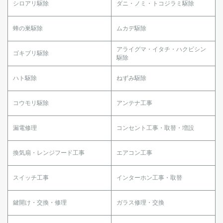
シロアリ駆除
ダニ・ノミ・トコジラミ駆除
蜂の巣駆除
ムカデ駆除
アライグマ・イタチ・ハクビシン
ゴキブリ駆除
駆除
ハト駆除
ねずみ駆除
コウモリ駆除
アンテナ工事
漏電修理
コンセント工事・取替・増設
換気扇・レンジフード工事
エアコン工事
スイッチ工事
インターホン工事・取替
鍵開け・交換・修理
ガラス修理・交換