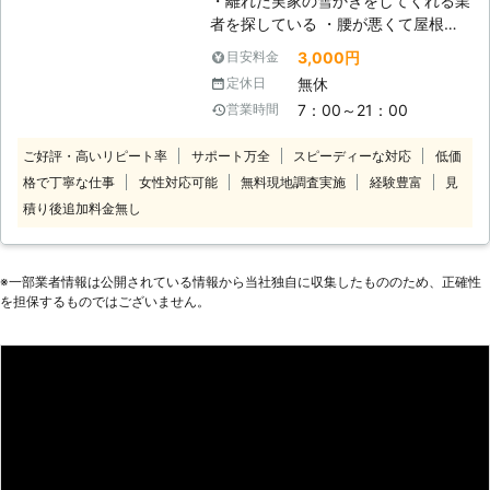
・離れた実家の雪かきをしてくれる業
者を探している ・腰が悪くて屋根の
雪下ろしがむずかしいけど、頼れる人
3,000円
目安料金
が身近にいない ・雪の量が多いので
無休
定休日
排雪作業までして欲しい このような
7：00～21：00
営業時間
ご要望ならN-プランニングの雪か
き・除雪にお任せを！当店は玄関先や
ご好評・高いリピート率
サポート万全
スピーディーな対応
低価
駐車場の雪かき、除雪から屋根の雪下
格で丁寧な仕事
女性対応可能
無料現地調査実施
経験豊富
見
ろしまで承っています。多様に対応で
きるから「屋根と駐車場の除雪」とい
積り後追加料金無し
った組み合わせや「歩行スペースの確
保だけお願い」といったご要望も承り
ます。 排雪もおこなっているため、
※⼀部業者情報は公開されている情報から当社独⾃に収集したもののため、正確性
当店なら雪かき・除雪からの一貫対応
を担保するものではございません。
もできますよ。排雪作業もダンプトラ
ックへの詰め込み、融雪機を使ってそ
の場での作業から最適な方法をご提
案。「雪に困っている」そんなときに
はご連絡ください！