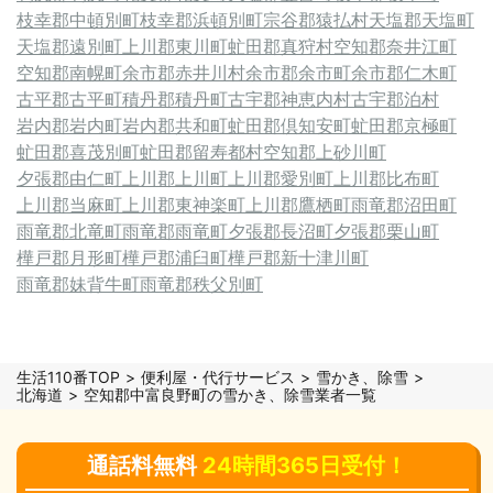
枝幸郡中頓別町
枝幸郡浜頓別町
宗谷郡猿払村
天塩郡天塩町
天塩郡遠別町
上川郡東川町
虻田郡真狩村
空知郡奈井江町
空知郡南幌町
余市郡赤井川村
余市郡余市町
余市郡仁木町
古平郡古平町
積丹郡積丹町
古宇郡神恵内村
古宇郡泊村
岩内郡岩内町
岩内郡共和町
虻田郡倶知安町
虻田郡京極町
虻田郡喜茂別町
虻田郡留寿都村
空知郡上砂川町
夕張郡由仁町
上川郡上川町
上川郡愛別町
上川郡比布町
上川郡当麻町
上川郡東神楽町
上川郡鷹栖町
雨竜郡沼田町
雨竜郡北竜町
雨竜郡雨竜町
夕張郡長沼町
夕張郡栗山町
樺戸郡月形町
樺戸郡浦臼町
樺戸郡新十津川町
雨竜郡妹背牛町
雨竜郡秩父別町
生活110番TOP
便利屋・代行サービス
雪かき、除雪
北海道
空知郡中富良野町の雪かき、除雪業者一覧
通話料無料
24時間365日受付！