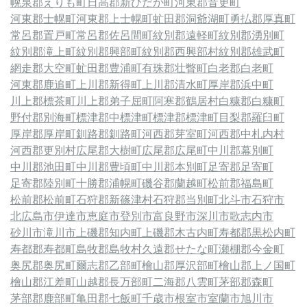
幌泉郡えりも町
日高郡新ひだか町
河東郡音更町
河東郡士幌町
河東郡上士幌町
虻田郡洞爺湖町
勇払郡厚真町
常呂郡置戸町
常呂郡佐呂間町
紋別郡遠軽町
紋別郡湧別町
紋別郡滝上町
紋別郡興部町
紋別郡西興部村
紋別郡雄武町
網走郡大空町
虻田郡豊浦町
有珠郡壮瞥町
白老郡白老町
河東郡鹿追町
上川郡新得町
上川郡清水町
厚岸郡浜中町
川上郡標茶町
川上郡弟子屈町
阿寒郡鶴居村
白糠郡白糠町
野付郡別海町
標津郡中標津町
標津郡標津町
目梨郡羅臼町
厚岸郡厚岸町
釧路郡釧路町
河西郡芽室町
河西郡中札内村
河西郡更別村
広尾郡大樹町
広尾郡広尾町
中川郡幕別町
中川郡池田町
中川郡豊頃町
中川郡本別町
足寄郡足寄町
足寄郡陸別町
十勝郡浦幌町
磯谷郡蘭越町
松前郡福島町
松前郡松前町
石狩郡新篠津村
石狩郡当別町
北斗市
石狩市
北広島市
伊達市
恵庭市
登別市
富良野市
深川市
歌志内市
砂川市
滝川市
上磯郡知内町
上磯郡木古内町
寿都郡黒松内町
寿都郡寿都町
島牧郡島牧村
久遠郡せたな町
瀬棚郡今金町
奥尻郡奥尻町
爾志郡乙部町
檜山郡厚沢部町
檜山郡上ノ国町
檜山郡江差町
山越郡長万部町
二海郡八雲町
茅部郡森町
茅部郡鹿部町
亀田郡七飯町
千歳市
根室市
室蘭市
旭川市