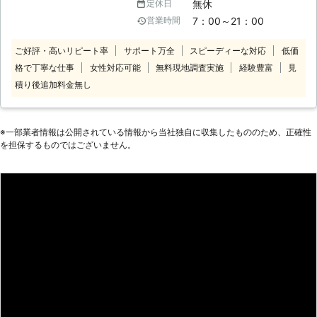
無休
定休日
排雪作業までして欲しい このような
7：00～21：00
営業時間
ご要望ならN-プランニングの雪か
き・除雪にお任せを！当店は玄関先や
ご好評・高いリピート率
サポート万全
スピーディーな対応
低価
駐車場の雪かき、除雪から屋根の雪下
格で丁寧な仕事
女性対応可能
無料現地調査実施
経験豊富
見
ろしまで承っています。多様に対応で
きるから「屋根と駐車場の除雪」とい
積り後追加料金無し
った組み合わせや「歩行スペースの確
保だけお願い」といったご要望も承り
ます。 排雪もおこなっているため、
※⼀部業者情報は公開されている情報から当社独⾃に収集したもののため、正確性
当店なら雪かき・除雪からの一貫対応
を担保するものではございません。
もできますよ。排雪作業もダンプトラ
ックへの詰め込み、融雪機を使ってそ
の場での作業から最適な方法をご提
案。「雪に困っている」そんなときに
はご連絡ください！