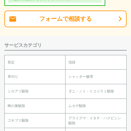
フォーム
で
相談
する
サービスカテゴリ
剪定
伐採
草刈り
シャッター修理
シロアリ駆除
ダニ・ノミ・トコジラミ駆除
蜂の巣駆除
ムカデ駆除
アライグマ・イタチ・ハクビシン
ゴキブリ駆除
駆除