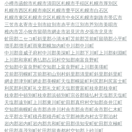
小樽市
函館市
札幌市清田区
札幌市手稲区
札幌市厚別区
札幌市西区
札幌市南区
札幌市豊平区
札幌市白石区
札幌市東区
札幌市北区
札幌市中央区
札幌市
釧路市
帯広市
三笠市
名寄市
士別市
紋別市
赤平市
江別市
芦別市
美唄市
稚内市
苫小牧市
留萌市
網走市
岩見沢市
夕張市
北見市
虻田郡ニセコ町
斜里郡小清水町
苫前郡苫前町
留萌郡小平町
増毛郡増毛町
雨竜郡幌加内町
中川郡中川町
中川郡音威子府村
中川郡美深町
上川郡下川町
上川郡剣淵町
上川郡和寒町
勇払郡占冠村
空知郡南富良野町
空知郡中富良野町
空知郡上富良野町
上川郡美瑛町
苫前郡羽幌町
苫前郡初山別村
斜里郡清里町
斜里郡斜里町
網走郡津別町
網走郡美幌町
天塩郡幌延町
利尻郡利尻富士町
利尻郡利尻町
礼文郡礼文町
天塩郡豊富町
枝幸郡枝幸町
枝幸郡中頓別町
枝幸郡浜頓別町
宗谷郡猿払村
天塩郡天塩町
天塩郡遠別町
上川郡東川町
虻田郡真狩村
空知郡奈井江町
空知郡南幌町
余市郡赤井川村
余市郡余市町
余市郡仁木町
古平郡古平町
積丹郡積丹町
古宇郡神恵内村
古宇郡泊村
岩内郡岩内町
岩内郡共和町
虻田郡倶知安町
虻田郡京極町
虻田郡喜茂別町
虻田郡留寿都村
空知郡上砂川町