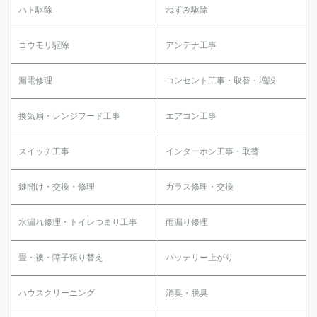
ハト駆除
ねずみ駆除
コウモリ駆除
アンテナ工事
漏電修理
コンセント工事・取替・増設
換気扇・レンジフード工事
エアコン工事
スイッチ工事
インターホン工事・取替
鍵開け・交換・修理
ガラス修理・交換
水漏れ修理・トイレつまり工事
雨漏り修理
畳・襖・障子張り替え
バッテリー上がり
ハウスクリーニング
消臭・脱臭