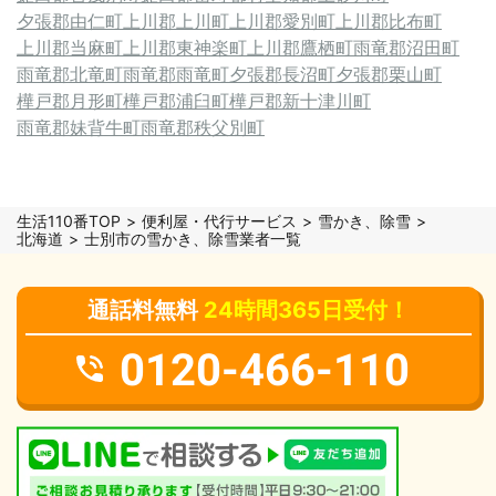
夕張郡由仁町
上川郡上川町
上川郡愛別町
上川郡比布町
上川郡当麻町
上川郡東神楽町
上川郡鷹栖町
雨竜郡沼田町
雨竜郡北竜町
雨竜郡雨竜町
夕張郡長沼町
夕張郡栗山町
樺戸郡月形町
樺戸郡浦臼町
樺戸郡新十津川町
雨竜郡妹背牛町
雨竜郡秩父別町
生活110番TOP
便利屋・代行サービス
雪かき、除雪
北海道
士別市の雪かき、除雪業者一覧
通話料無料
24時間365日受付！
0120-466-110