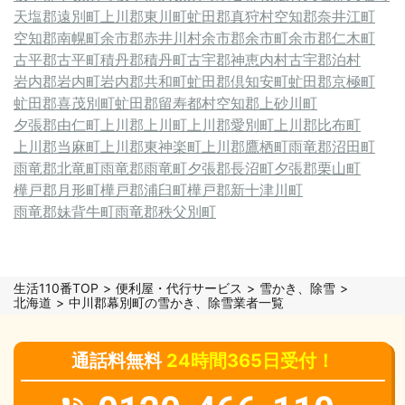
天塩郡遠別町
上川郡東川町
虻田郡真狩村
空知郡奈井江町
空知郡南幌町
余市郡赤井川村
余市郡余市町
余市郡仁木町
古平郡古平町
積丹郡積丹町
古宇郡神恵内村
古宇郡泊村
岩内郡岩内町
岩内郡共和町
虻田郡倶知安町
虻田郡京極町
虻田郡喜茂別町
虻田郡留寿都村
空知郡上砂川町
夕張郡由仁町
上川郡上川町
上川郡愛別町
上川郡比布町
上川郡当麻町
上川郡東神楽町
上川郡鷹栖町
雨竜郡沼田町
雨竜郡北竜町
雨竜郡雨竜町
夕張郡長沼町
夕張郡栗山町
樺戸郡月形町
樺戸郡浦臼町
樺戸郡新十津川町
雨竜郡妹背牛町
雨竜郡秩父別町
生活110番TOP
便利屋・代行サービス
雪かき、除雪
北海道
中川郡幕別町の雪かき、除雪業者一覧
通話料無料
24時間365日受付！