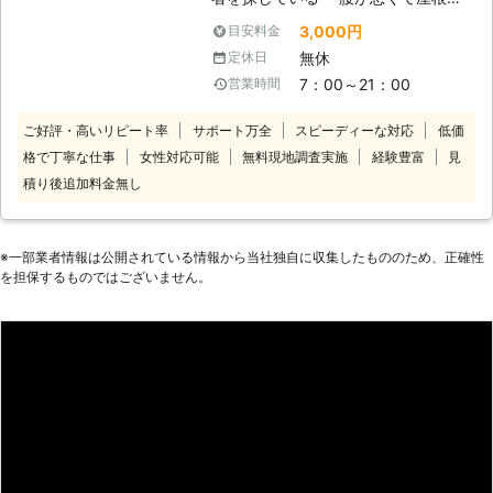
雪下ろしがむずかしいけど、頼れる人
3,000円
目安料金
が身近にいない ・雪の量が多いので
無休
定休日
排雪作業までして欲しい このような
7：00～21：00
営業時間
ご要望ならN-プランニングの雪か
き・除雪にお任せを！当店は玄関先や
ご好評・高いリピート率
サポート万全
スピーディーな対応
低価
駐車場の雪かき、除雪から屋根の雪下
格で丁寧な仕事
女性対応可能
無料現地調査実施
経験豊富
見
ろしまで承っています。多様に対応で
きるから「屋根と駐車場の除雪」とい
積り後追加料金無し
った組み合わせや「歩行スペースの確
保だけお願い」といったご要望も承り
ます。 排雪もおこなっているため、
※⼀部業者情報は公開されている情報から当社独⾃に収集したもののため、正確性
当店なら雪かき・除雪からの一貫対応
を担保するものではございません。
もできますよ。排雪作業もダンプトラ
ックへの詰め込み、融雪機を使ってそ
の場での作業から最適な方法をご提
案。「雪に困っている」そんなときに
はご連絡ください！