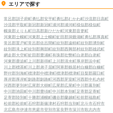
エリアで探す
常呂郡訓子府町
勇払郡安平町
勇払郡むかわ町
沙流郡日高町
沙流郡平取町
新冠郡新冠町
浦河郡浦河町
様似郡様似町
幌泉郡えりも町
日高郡新ひだか町
河東郡音更町
河東郡士幌町
河東郡上士幌町
虻田郡洞爺湖町
勇払郡厚真町
常呂郡置戸町
常呂郡佐呂間町
紋別郡遠軽町
紋別郡湧別町
紋別郡滝上町
紋別郡興部町
紋別郡西興部村
紋別郡雄武町
網走郡大空町
虻田郡豊浦町
有珠郡壮瞥町
白老郡白老町
河東郡鹿追町
上川郡新得町
上川郡清水町
厚岸郡浜中町
川上郡標茶町
川上郡弟子屈町
阿寒郡鶴居村
白糠郡白糠町
野付郡別海町
標津郡中標津町
標津郡標津町
目梨郡羅臼町
厚岸郡厚岸町
釧路郡釧路町
河西郡芽室町
河西郡中札内村
河西郡更別村
広尾郡大樹町
広尾郡広尾町
中川郡幕別町
中川郡池田町
中川郡豊頃町
中川郡本別町
足寄郡足寄町
足寄郡陸別町
十勝郡浦幌町
磯谷郡蘭越町
松前郡福島町
松前郡松前町
石狩郡新篠津村
石狩郡当別町
北斗市
石狩市
北広島市
伊達市
恵庭市
登別市
富良野市
深川市
歌志内市