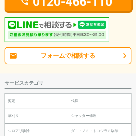
0120-466-110
フォーム
で
相談
する
サービスカテゴリ
剪定
伐採
草刈り
シャッター修理
シロアリ駆除
ダニ・ノミ・トコジラミ駆除