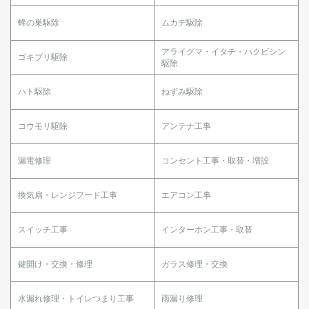
蜂の巣駆除
ムカデ駆除
アライグマ・イタチ・ハクビシン
ゴキブリ駆除
駆除
ハト駆除
ねずみ駆除
コウモリ駆除
アンテナ工事
漏電修理
コンセント工事・取替・増設
換気扇・レンジフード工事
エアコン工事
スイッチ工事
インターホン工事・取替
鍵開け・交換・修理
ガラス修理・交換
水漏れ修理・トイレつまり工事
雨漏り修理