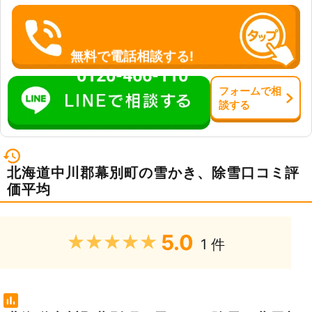
無料で電話相談する!
0120-466-110
フォーム
で
相
談
する
北海道中川郡幕別町の雪かき、除雪口コミ評
価平均
5.0
★★★★★
1 件