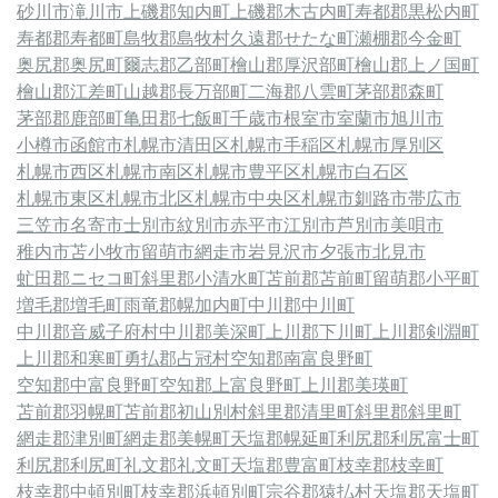
砂川市
滝川市
上磯郡知内町
上磯郡木古内町
寿都郡黒松内町
寿都郡寿都町
島牧郡島牧村
久遠郡せたな町
瀬棚郡今金町
奥尻郡奥尻町
爾志郡乙部町
檜山郡厚沢部町
檜山郡上ノ国町
檜山郡江差町
山越郡長万部町
二海郡八雲町
茅部郡森町
茅部郡鹿部町
亀田郡七飯町
千歳市
根室市
室蘭市
旭川市
小樽市
函館市
札幌市清田区
札幌市手稲区
札幌市厚別区
札幌市西区
札幌市南区
札幌市豊平区
札幌市白石区
札幌市東区
札幌市北区
札幌市中央区
札幌市
釧路市
帯広市
三笠市
名寄市
士別市
紋別市
赤平市
江別市
芦別市
美唄市
稚内市
苫小牧市
留萌市
網走市
岩見沢市
夕張市
北見市
虻田郡ニセコ町
斜里郡小清水町
苫前郡苫前町
留萌郡小平町
増毛郡増毛町
雨竜郡幌加内町
中川郡中川町
中川郡音威子府村
中川郡美深町
上川郡下川町
上川郡剣淵町
上川郡和寒町
勇払郡占冠村
空知郡南富良野町
空知郡中富良野町
空知郡上富良野町
上川郡美瑛町
苫前郡羽幌町
苫前郡初山別村
斜里郡清里町
斜里郡斜里町
網走郡津別町
網走郡美幌町
天塩郡幌延町
利尻郡利尻富士町
利尻郡利尻町
礼文郡礼文町
天塩郡豊富町
枝幸郡枝幸町
枝幸郡中頓別町
枝幸郡浜頓別町
宗谷郡猿払村
天塩郡天塩町