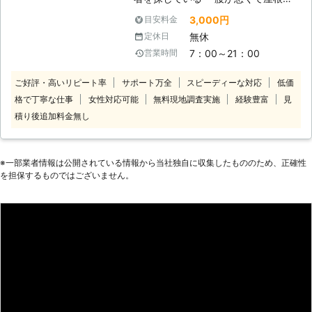
雪下ろしがむずかしいけど、頼れる人
3,000円
目安料金
が身近にいない ・雪の量が多いので
無休
定休日
排雪作業までして欲しい このような
7：00～21：00
営業時間
ご要望ならN-プランニングの雪か
き・除雪にお任せを！当店は玄関先や
ご好評・高いリピート率
サポート万全
スピーディーな対応
低価
駐車場の雪かき、除雪から屋根の雪下
格で丁寧な仕事
女性対応可能
無料現地調査実施
経験豊富
見
ろしまで承っています。多様に対応で
きるから「屋根と駐車場の除雪」とい
積り後追加料金無し
った組み合わせや「歩行スペースの確
保だけお願い」といったご要望も承り
ます。 排雪もおこなっているため、
※⼀部業者情報は公開されている情報から当社独⾃に収集したもののため、正確性
当店なら雪かき・除雪からの一貫対応
を担保するものではございません。
もできますよ。排雪作業もダンプトラ
ックへの詰め込み、融雪機を使ってそ
の場での作業から最適な方法をご提
案。「雪に困っている」そんなときに
はご連絡ください！