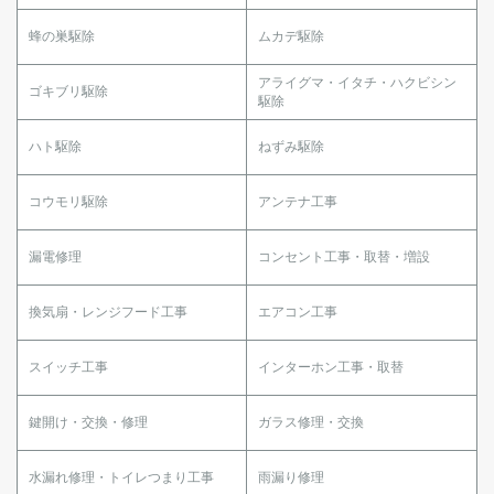
蜂の巣駆除
ムカデ駆除
アライグマ・イタチ・ハクビシン
ゴキブリ駆除
駆除
ハト駆除
ねずみ駆除
コウモリ駆除
アンテナ工事
漏電修理
コンセント工事・取替・増設
換気扇・レンジフード工事
エアコン工事
スイッチ工事
インターホン工事・取替
鍵開け・交換・修理
ガラス修理・交換
水漏れ修理・トイレつまり工事
雨漏り修理