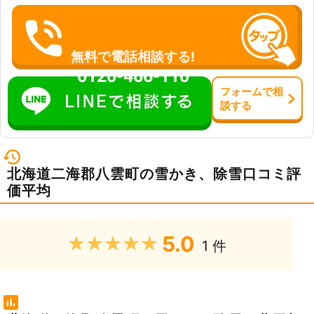
無料で電話相談する!
0120-466-110
フォーム
で
相
談
する
北海道二海郡八雲町の雪かき、除雪口コミ評
価平均
5.0
★★★★★
1 件