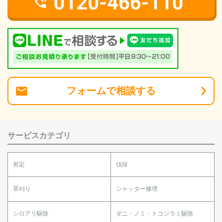
0120-466-110
フォーム
で
相談
する
サービスカテゴリ
剪定
伐採
草刈り
シャッター修理
シロアリ駆除
ダニ・ノミ・トコジラミ駆除