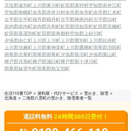
天塩郡遠別町
上川郡東川町
虻田郡真狩村
空知郡奈井江町
空知郡南幌町
余市郡赤井川村
余市郡余市町
余市郡仁木町
古平郡古平町
積丹郡積丹町
古宇郡神恵内村
古宇郡泊村
岩内郡岩内町
岩内郡共和町
虻田郡倶知安町
虻田郡京極町
虻田郡喜茂別町
虻田郡留寿都村
空知郡上砂川町
夕張郡由仁町
上川郡上川町
上川郡愛別町
上川郡比布町
上川郡当麻町
上川郡東神楽町
上川郡鷹栖町
雨竜郡沼田町
雨竜郡北竜町
雨竜郡雨竜町
夕張郡長沼町
夕張郡栗山町
樺戸郡月形町
樺戸郡浦臼町
樺戸郡新十津川町
雨竜郡妹背牛町
雨竜郡秩父別町
生活110番TOP
便利屋・代行サービス
雪かき、除雪
北海道
二海郡八雲町の雪かき、除雪業者一覧
通話料無料
24時間365日受付！