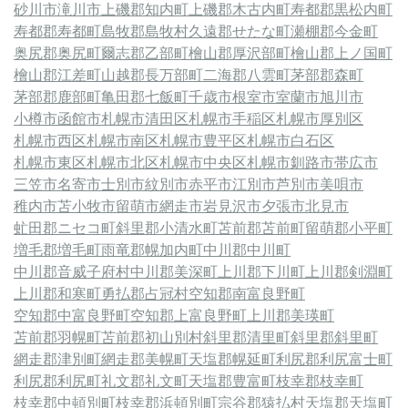
砂川市
滝川市
上磯郡知内町
上磯郡木古内町
寿都郡黒松内町
寿都郡寿都町
島牧郡島牧村
久遠郡せたな町
瀬棚郡今金町
奥尻郡奥尻町
爾志郡乙部町
檜山郡厚沢部町
檜山郡上ノ国町
檜山郡江差町
山越郡長万部町
二海郡八雲町
茅部郡森町
茅部郡鹿部町
亀田郡七飯町
千歳市
根室市
室蘭市
旭川市
小樽市
函館市
札幌市清田区
札幌市手稲区
札幌市厚別区
札幌市西区
札幌市南区
札幌市豊平区
札幌市白石区
札幌市東区
札幌市北区
札幌市中央区
札幌市
釧路市
帯広市
三笠市
名寄市
士別市
紋別市
赤平市
江別市
芦別市
美唄市
稚内市
苫小牧市
留萌市
網走市
岩見沢市
夕張市
北見市
虻田郡ニセコ町
斜里郡小清水町
苫前郡苫前町
留萌郡小平町
増毛郡増毛町
雨竜郡幌加内町
中川郡中川町
中川郡音威子府村
中川郡美深町
上川郡下川町
上川郡剣淵町
上川郡和寒町
勇払郡占冠村
空知郡南富良野町
空知郡中富良野町
空知郡上富良野町
上川郡美瑛町
苫前郡羽幌町
苫前郡初山別村
斜里郡清里町
斜里郡斜里町
網走郡津別町
網走郡美幌町
天塩郡幌延町
利尻郡利尻富士町
利尻郡利尻町
礼文郡礼文町
天塩郡豊富町
枝幸郡枝幸町
枝幸郡中頓別町
枝幸郡浜頓別町
宗谷郡猿払村
天塩郡天塩町