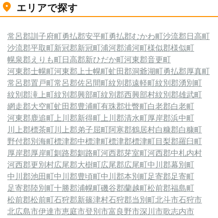
エリアで探す
常呂郡訓子府町
勇払郡安平町
勇払郡むかわ町
沙流郡日高町
沙流郡平取町
新冠郡新冠町
浦河郡浦河町
様似郡様似町
幌泉郡えりも町
日高郡新ひだか町
河東郡音更町
河東郡士幌町
河東郡上士幌町
虻田郡洞爺湖町
勇払郡厚真町
常呂郡置戸町
常呂郡佐呂間町
紋別郡遠軽町
紋別郡湧別町
紋別郡滝上町
紋別郡興部町
紋別郡西興部村
紋別郡雄武町
網走郡大空町
虻田郡豊浦町
有珠郡壮瞥町
白老郡白老町
河東郡鹿追町
上川郡新得町
上川郡清水町
厚岸郡浜中町
川上郡標茶町
川上郡弟子屈町
阿寒郡鶴居村
白糠郡白糠町
野付郡別海町
標津郡中標津町
標津郡標津町
目梨郡羅臼町
厚岸郡厚岸町
釧路郡釧路町
河西郡芽室町
河西郡中札内村
河西郡更別村
広尾郡大樹町
広尾郡広尾町
中川郡幕別町
中川郡池田町
中川郡豊頃町
中川郡本別町
足寄郡足寄町
足寄郡陸別町
十勝郡浦幌町
磯谷郡蘭越町
松前郡福島町
松前郡松前町
石狩郡新篠津村
石狩郡当別町
北斗市
石狩市
北広島市
伊達市
恵庭市
登別市
富良野市
深川市
歌志内市