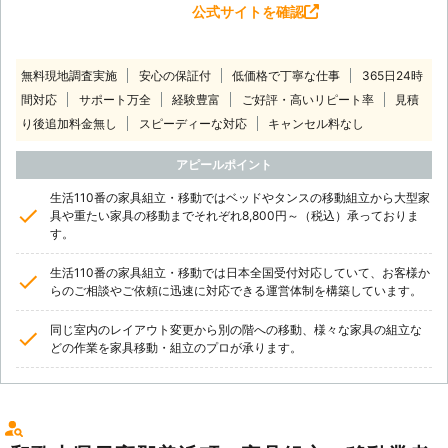
公式サイトを確認
無料現地調査実施
安心の保証付
低価格で丁寧な仕事
365日24時
間対応
サポート万全
経験豊富
ご好評・高いリピート率
見積
り後追加料金無し
スピーディーな対応
キャンセル料なし
アピールポイント
生活110番の家具組立・移動ではベッドやタンスの移動組立から大型家
具や重たい家具の移動までそれぞれ8,800円～（税込）承っておりま
す。
生活110番の家具組立・移動では日本全国受付対応していて、お客様か
らのご相談やご依頼に迅速に対応できる運営体制を構築しています。
同じ室内のレイアウト変更から別の階への移動、様々な家具の組立な
どの作業を家具移動・組立のプロが承ります。