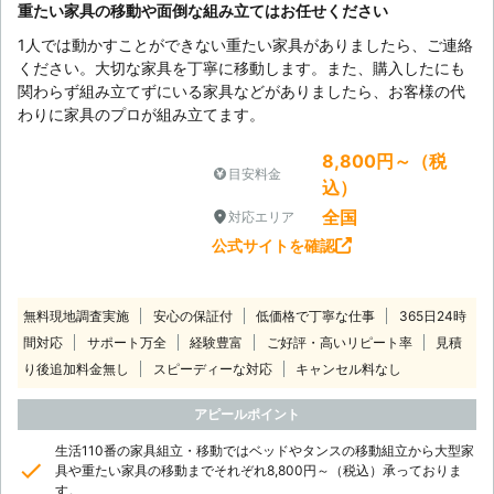
重たい家具の移動や面倒な組み立てはお任せください
1人では動かすことができない重たい家具がありましたら、ご連絡
ください。大切な家具を丁寧に移動します。また、購入したにも
関わらず組み立てずにいる家具などがありましたら、お客様の代
わりに家具のプロが組み立てます。
8,800円～（税
目安料金
込）
全国
対応エリア
公式サイトを確認
無料現地調査実施
安心の保証付
低価格で丁寧な仕事
365日24時
間対応
サポート万全
経験豊富
ご好評・高いリピート率
見積
り後追加料金無し
スピーディーな対応
キャンセル料なし
アピールポイント
生活110番の家具組立・移動ではベッドやタンスの移動組立から大型家
具や重たい家具の移動までそれぞれ8,800円～（税込）承っておりま
す。