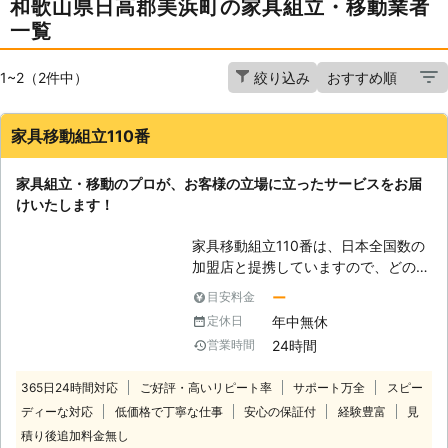
和歌山県日高郡美浜町の家具組立・移動業者
一覧
1~2（2件中）
絞り込み
家具移動組立110番
家具組立・移動のプロが、お客様の立場に立ったサービスをお届
けいたします！
家具移動組立110番は、日本全国数の
加盟店と提携していますので、どの地
方にお住まいのお客様でも迅速に対応
ー
目安料金
いたします。 コールセンターでは24
年中無休
定休日
時間365日年中無休でお電話を受け付
24時間
営業時間
けています。 深夜でも早朝でもお客
様の都合の良い時間帯にいつでもお電
365日24時間対応
ご好評・高いリピート率
サポート万全
スピー
話ください。 コールセンターのスタ
ディーな対応
低価格で丁寧な仕事
安心の保証付
経験豊富
見
ッフがお客様のお悩みをお聞きしま
す。 「お部屋の模様替えをしたいけ
積り後追加料金無し