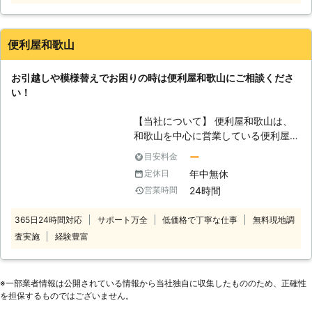
ど、家具が重くて大変なので手伝って
ほしい」 「説明書を見ても家具の組
立がうまくいかないから対応してほし
便利屋和歌山
い」など。 このようなことでお困
り、お悩みのお客様はぜひ家具移動組
お引越しや模様替えでお困りの時は便利屋和歌山にご相談くださ
立110番をご利用ください。 大きくて
い！
移動が大変だった家具も、組立が難し
くてできなかったという家具も、実績
【当社について】 便利屋和歌山は、
豊富なベテランが迅速に解決します。
和歌山を中心に営業している便利屋で
家具移動組立110番では、家具の組立
す。家具組立・家具移動などといった
作業や移動作業にお困りのお客様に喜
ー
目安料金
お客様のお困りごとを解消し、快適な
んで対応させていただきます。
年中無休
定休日
暮らしをお手伝いさせていただいてお
24時間
営業時間
ります。お客様のご依頼には幅広く対
応させていただき、おかげさまで多く
365日24時間対応
サポート万全
低価格で丁寧な仕事
無料現地調
のお客様にご利用いただいておりま
査実施
経験豊富
す。数多くの実績がある当社には、経
験豊富なスタッフがお客様ご満足して
いただけるよう、クオリティの高いサ
ービスをお届けさせていただきます。
※⼀部業者情報は公開されている情報から当社独⾃に収集したもののため、正確性
お困りごとやお悩みがございました
を担保するものではございません。
ら、是非当社をご利用下さい。 【家