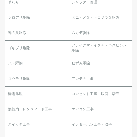
草刈り
シャッター修理
シロアリ駆除
ダニ・ノミ・トコジラミ駆除
蜂の巣駆除
ムカデ駆除
アライグマ・イタチ・ハクビシン
ゴキブリ駆除
駆除
ハト駆除
ねずみ駆除
コウモリ駆除
アンテナ工事
漏電修理
コンセント工事・取替・増設
換気扇・レンジフード工事
エアコン工事
スイッチ工事
インターホン工事・取替