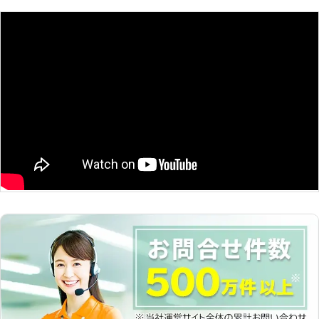
具組立とは】 お引越しや模様替えの
時には、新しい家具を購入することが
あると思います。近年流行りの海外メ
ーカーの家具を取り寄せて使われる方
もいらっしゃいますが、一部の製品は
組み立てる必要があります。場合によ
っては組み立てが難しく、当社までご
相談をいただくことがあります。慣れ
ていない人の場合、手順良く組み立て
ていってもちょっとしたミスをしてし
まう場合があり、完成品が傾いていた
り、なぜかパーツが余っているといっ
たトラブルに繋がりやすいです。も
し、難しいと感じた場合や、途中から
わからなくなってしまった際には、是
非当社にご相談ください。