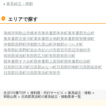
家具組立・移動
エリアで探す
海南市
和歌山市
橋本市
東牟婁郡串本町
東牟婁郡北山村
東牟婁郡古座川町
東牟婁郡太地町
東牟婁郡那智勝浦町
伊都郡高野町
伊都郡九度山町
伊都郡かつらぎ町
海草郡紀美野町
岩出市
紀の川市
新宮市
田辺市
御坊市
有田郡湯浅町
有田郡広川町
有田郡有田川町
西牟婁郡すさみ町
西牟婁郡上富田町
西牟婁郡白浜町
日高郡日高川町
日高郡みなべ町
日高郡印南町
日高郡由良町
日高郡日高町
日高郡美浜町
有田市
生活110番TOP
便利屋・代行サービス
家具組立・移動
和歌山県
日高郡美浜町の家具組立・移動業者一覧