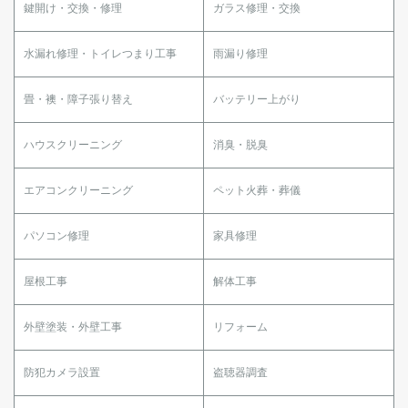
鍵開け・交換・修理
ガラス修理・交換
水漏れ修理・トイレつまり工事
雨漏り修理
畳・襖・障子張り替え
バッテリー上がり
ハウスクリーニング
消臭・脱臭
エアコンクリーニング
ペット火葬・葬儀
パソコン修理
家具修理
屋根工事
解体工事
外壁塗装・外壁工事
リフォーム
防犯カメラ設置
盗聴器調査