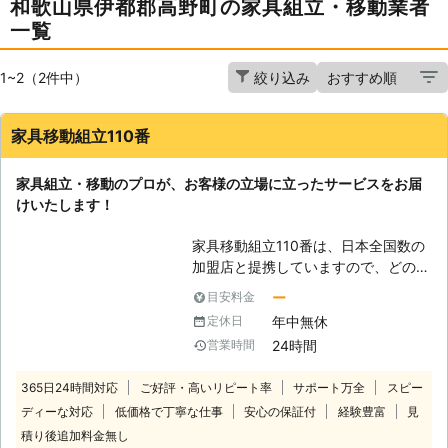
和歌山県伊都郡高野町の家具組立・移動業者
一覧
1~2（2件中）
絞り込み
家具移動組立110番
家具組立・移動のプロが、お客様の立場に立ったサービスをお届
けいたします！
家具移動組立110番は、日本全国数の
加盟店と提携していますので、どの地
方にお住まいのお客様でも迅速に対応
ー
目安料金
いたします。 コールセンターでは24
年中無休
定休日
時間365日年中無休でお電話を受け付
24時間
営業時間
けています。 深夜でも早朝でもお客
様の都合の良い時間帯にいつでもお電
365日24時間対応
ご好評・高いリピート率
サポート万全
スピー
話ください。 コールセンターのスタ
ディーな対応
低価格で丁寧な仕事
安心の保証付
経験豊富
見
ッフがお客様のお悩みをお聞きしま
す。 「お部屋の模様替えをしたいけ
積り後追加料金無し