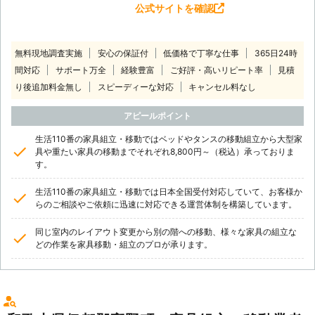
公式サイトを確認
無料現地調査実施
安心の保証付
低価格で丁寧な仕事
365日24時
間対応
サポート万全
経験豊富
ご好評・高いリピート率
見積
り後追加料金無し
スピーディーな対応
キャンセル料なし
アピールポイント
生活110番の家具組立・移動ではベッドやタンスの移動組立から大型家
具や重たい家具の移動までそれぞれ8,800円～（税込）承っておりま
す。
生活110番の家具組立・移動では日本全国受付対応していて、お客様か
らのご相談やご依頼に迅速に対応できる運営体制を構築しています。
同じ室内のレイアウト変更から別の階への移動、様々な家具の組立な
どの作業を家具移動・組立のプロが承ります。