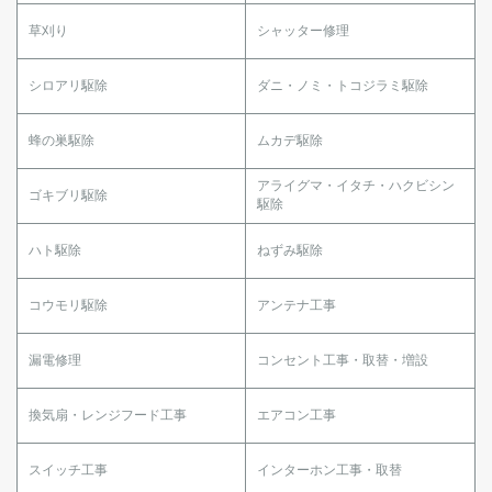
草刈り
シャッター修理
シロアリ駆除
ダニ・ノミ・トコジラミ駆除
蜂の巣駆除
ムカデ駆除
アライグマ・イタチ・ハクビシン
ゴキブリ駆除
駆除
ハト駆除
ねずみ駆除
コウモリ駆除
アンテナ工事
漏電修理
コンセント工事・取替・増設
換気扇・レンジフード工事
エアコン工事
スイッチ工事
インターホン工事・取替