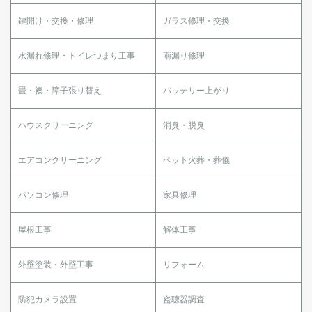
鍵開け・交換・修理
ガラス修理・交換
水漏れ修理・トイレつまり工事
雨漏り修理
畳・襖・障子張り替え
バッテリー上がり
ハウスクリーニング
消臭・脱臭
エアコンクリーニング
ペット火葬・葬儀
パソコン修理
家具修理
屋根工事
解体工事
外壁塗装・外壁工事
リフォーム
防犯カメラ設置
盗聴器調査