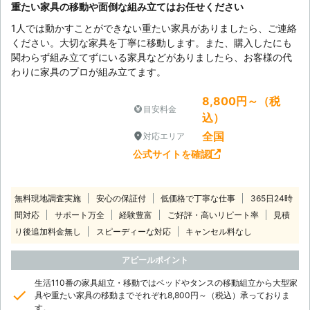
重たい家具の移動や面倒な組み立てはお任せください
1人では動かすことができない重たい家具がありましたら、ご連絡
ください。大切な家具を丁寧に移動します。また、購入したにも
関わらず組み立てずにいる家具などがありましたら、お客様の代
わりに家具のプロが組み立てます。
8,800円～（税
目安料金
込）
全国
対応エリア
公式サイトを確認
無料現地調査実施
安心の保証付
低価格で丁寧な仕事
365日24時
間対応
サポート万全
経験豊富
ご好評・高いリピート率
見積
り後追加料金無し
スピーディーな対応
キャンセル料なし
アピールポイント
生活110番の家具組立・移動ではベッドやタンスの移動組立から大型家
具や重たい家具の移動までそれぞれ8,800円～（税込）承っておりま
す。