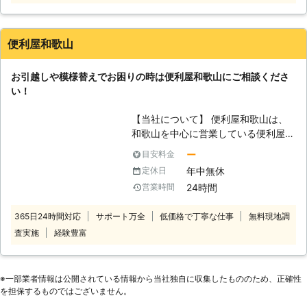
ど、家具が重くて大変なので手伝って
ほしい」 「説明書を見ても家具の組
立がうまくいかないから対応してほし
便利屋和歌山
い」など。 このようなことでお困
り、お悩みのお客様はぜひ家具移動組
お引越しや模様替えでお困りの時は便利屋和歌山にご相談くださ
立110番をご利用ください。 大きくて
い！
移動が大変だった家具も、組立が難し
くてできなかったという家具も、実績
【当社について】 便利屋和歌山は、
豊富なベテランが迅速に解決します。
和歌山を中心に営業している便利屋で
家具移動組立110番では、家具の組立
す。家具組立・家具移動などといった
作業や移動作業にお困りのお客様に喜
ー
目安料金
お客様のお困りごとを解消し、快適な
んで対応させていただきます。
年中無休
定休日
暮らしをお手伝いさせていただいてお
24時間
営業時間
ります。お客様のご依頼には幅広く対
応させていただき、おかげさまで多く
365日24時間対応
サポート万全
低価格で丁寧な仕事
無料現地調
のお客様にご利用いただいておりま
査実施
経験豊富
す。数多くの実績がある当社には、経
験豊富なスタッフがお客様ご満足して
いただけるよう、クオリティの高いサ
ービスをお届けさせていただきます。
※⼀部業者情報は公開されている情報から当社独⾃に収集したもののため、正確性
お困りごとやお悩みがございました
を担保するものではございません。
ら、是非当社をご利用下さい。 【家