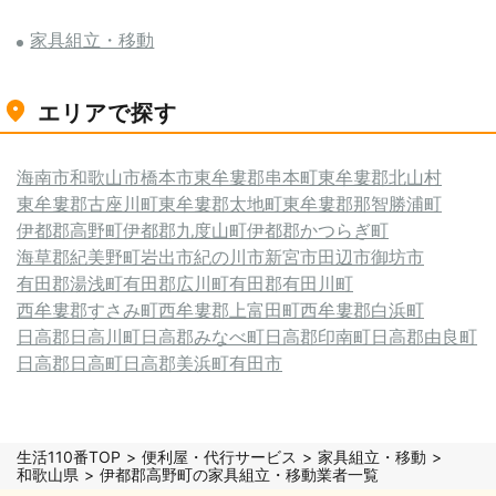
家具組立・移動
エリアで探す
海南市
和歌山市
橋本市
東牟婁郡串本町
東牟婁郡北山村
東牟婁郡古座川町
東牟婁郡太地町
東牟婁郡那智勝浦町
伊都郡高野町
伊都郡九度山町
伊都郡かつらぎ町
海草郡紀美野町
岩出市
紀の川市
新宮市
田辺市
御坊市
有田郡湯浅町
有田郡広川町
有田郡有田川町
西牟婁郡すさみ町
西牟婁郡上富田町
西牟婁郡白浜町
日高郡日高川町
日高郡みなべ町
日高郡印南町
日高郡由良町
日高郡日高町
日高郡美浜町
有田市
生活110番TOP
便利屋・代行サービス
家具組立・移動
和歌山県
伊都郡高野町の家具組立・移動業者一覧