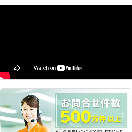
具組立とは】 お引越しや模様替えの
時には、新しい家具を購入することが
あると思います。近年流行りの海外メ
ーカーの家具を取り寄せて使われる方
もいらっしゃいますが、一部の製品は
組み立てる必要があります。場合によ
っては組み立てが難しく、当社までご
相談をいただくことがあります。慣れ
ていない人の場合、手順良く組み立て
ていってもちょっとしたミスをしてし
まう場合があり、完成品が傾いていた
り、なぜかパーツが余っているといっ
たトラブルに繋がりやすいです。も
し、難しいと感じた場合や、途中から
わからなくなってしまった際には、是
非当社にご相談ください。