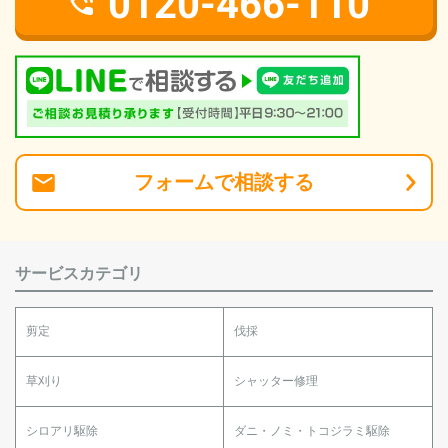
0120-466-110
フォーム
で
相談
する
サービスカテゴリ
剪定
伐採
草刈り
シャッター修理
シロアリ駆除
ダニ・ノミ・トコジラミ駆除