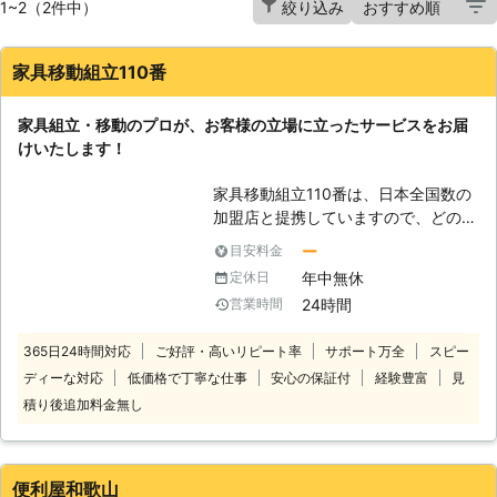
1~2（2件中）
絞り込み
家具移動組立110番
家具組立・移動のプロが、お客様の立場に立ったサービスをお届
けいたします！
家具移動組立110番は、日本全国数の
加盟店と提携していますので、どの地
方にお住まいのお客様でも迅速に対応
ー
目安料金
いたします。 コールセンターでは24
年中無休
定休日
時間365日年中無休でお電話を受け付
24時間
営業時間
けています。 深夜でも早朝でもお客
様の都合の良い時間帯にいつでもお電
365日24時間対応
ご好評・高いリピート率
サポート万全
スピー
話ください。 コールセンターのスタ
ディーな対応
低価格で丁寧な仕事
安心の保証付
経験豊富
見
ッフがお客様のお悩みをお聞きしま
す。 「お部屋の模様替えをしたいけ
積り後追加料金無し
ど、家具が重くて大変なので手伝って
ほしい」 「説明書を見ても家具の組
立がうまくいかないから対応してほし
便利屋和歌山
い」など。 このようなことでお困