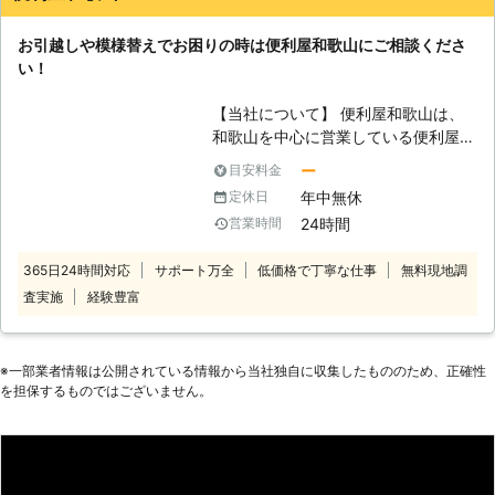
り、お悩みのお客様はぜひ家具移動組
お引越しや模様替えでお困りの時は便利屋和歌山にご相談くださ
立110番をご利用ください。 大きくて
い！
移動が大変だった家具も、組立が難し
くてできなかったという家具も、実績
【当社について】 便利屋和歌山は、
豊富なベテランが迅速に解決します。
和歌山を中心に営業している便利屋で
家具移動組立110番では、家具の組立
す。家具組立・家具移動などといった
作業や移動作業にお困りのお客様に喜
ー
目安料金
お客様のお困りごとを解消し、快適な
んで対応させていただきます。
年中無休
定休日
暮らしをお手伝いさせていただいてお
24時間
営業時間
ります。お客様のご依頼には幅広く対
応させていただき、おかげさまで多く
365日24時間対応
サポート万全
低価格で丁寧な仕事
無料現地調
のお客様にご利用いただいておりま
査実施
経験豊富
す。数多くの実績がある当社には、経
験豊富なスタッフがお客様ご満足して
いただけるよう、クオリティの高いサ
ービスをお届けさせていただきます。
※⼀部業者情報は公開されている情報から当社独⾃に収集したもののため、正確性
お困りごとやお悩みがございました
を担保するものではございません。
ら、是非当社をご利用下さい。 【家
具組立とは】 お引越しや模様替えの
時には、新しい家具を購入することが
あると思います。近年流行りの海外メ