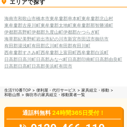
エリアで探す
海南市
和歌山市
橋本市
東牟婁郡串本町
東牟婁郡北山村
東牟婁郡古座川町
東牟婁郡太地町
東牟婁郡那智勝浦町
伊都郡高野町
伊都郡九度山町
伊都郡かつらぎ町
海草郡紀美野町
岩出市
紀の川市
新宮市
田辺市
御坊市
有田郡湯浅町
有田郡広川町
有田郡有田川町
西牟婁郡すさみ町
西牟婁郡上富田町
西牟婁郡白浜町
日高郡日高川町
日高郡みなべ町
日高郡印南町
日高郡由良町
日高郡日高町
日高郡美浜町
有田市
生活110番TOP
便利屋・代行サービス
家具組立・移動
和歌山県
御坊市の家具組立・移動業者一覧
通話料無料
24時間365日受付！