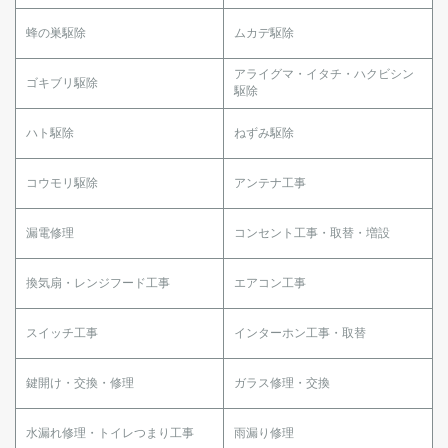
蜂の巣駆除
ムカデ駆除
アライグマ・イタチ・ハクビシン
ゴキブリ駆除
駆除
ハト駆除
ねずみ駆除
コウモリ駆除
アンテナ工事
漏電修理
コンセント工事・取替・増設
換気扇・レンジフード工事
エアコン工事
スイッチ工事
インターホン工事・取替
鍵開け・交換・修理
ガラス修理・交換
水漏れ修理・トイレつまり工事
雨漏り修理