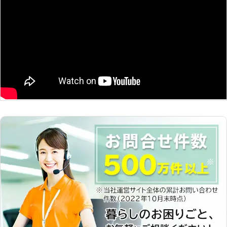
ーカーの家具を取り寄せて使われる方
もいらっしゃいますが、一部の製品は
組み立てる必要があります。場合によ
っては組み立てが難しく、当社までご
相談をいただくことがあります。慣れ
ていない人の場合、手順良く組み立て
ていってもちょっとしたミスをしてし
まう場合があり、完成品が傾いていた
り、なぜかパーツが余っているといっ
たトラブルに繋がりやすいです。も
し、難しいと感じた場合や、途中から
わからなくなってしまった際には、是
非当社にご相談ください。