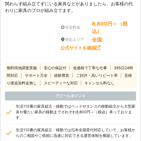
関わらず組み立てずにいる家具などがありましたら、お客様の代
わりに家具のプロが組み立てます。
8,800円～（税
目安料金
込）
全国
対応エリア
公式サイトを確認
無料現地調査実施
安心の保証付
低価格で丁寧な仕事
365日24時
間対応
サポート万全
経験豊富
ご好評・高いリピート率
見積
り後追加料金無し
スピーディーな対応
キャンセル料なし
アピールポイント
生活110番の家具組立・移動ではベッドやタンスの移動組立から大型家
具や重たい家具の移動までそれぞれ8,800円～（税込）承っておりま
す。
生活110番の家具組立・移動では日本全国受付対応していて、お客様か
らのご相談やご依頼に迅速に対応できる運営体制を構築しています。