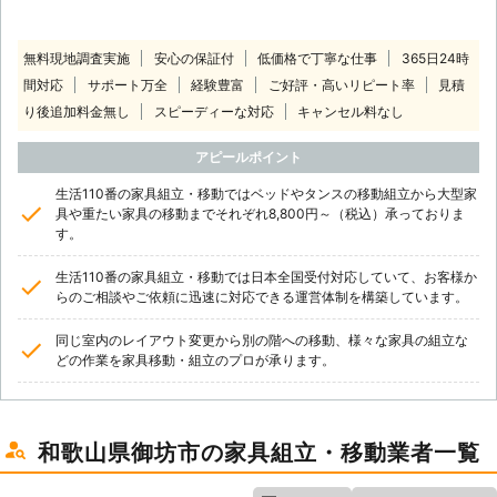
無料現地調査実施
安心の保証付
低価格で丁寧な仕事
365日24時
間対応
サポート万全
経験豊富
ご好評・高いリピート率
見積
り後追加料金無し
スピーディーな対応
キャンセル料なし
アピールポイント
生活110番の家具組立・移動ではベッドやタンスの移動組立から大型家
具や重たい家具の移動までそれぞれ8,800円～（税込）承っておりま
す。
生活110番の家具組立・移動では日本全国受付対応していて、お客様か
らのご相談やご依頼に迅速に対応できる運営体制を構築しています。
同じ室内のレイアウト変更から別の階への移動、様々な家具の組立な
どの作業を家具移動・組立のプロが承ります。
和歌山県御坊市の家具組立・移動業者一覧