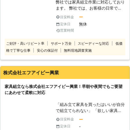
相談くださいませ。 家具の組立や家
弊社では家具組立作業に対応しており
対応しております。様々な面からお客
具移動をお考えでしたら、街の便利屋
ます。 弊社では、お客様の日常での
様の生活をサポートしますので、お客
サンライフにお任せください。ひとり
困ったを解決し、より良い過ごし易い
様の困ったをお聞かせください。
ー
目安料金
暮らしなど、人手がない状態では重た
空間になるよう、日々努めておりま
無休
定休日
い家具の移動は難しい状態です。お電
す。 「一人で行うのは無理、でも業
営業時間
話相談を受け付けていますので、まず
者に依頼するのは高額なのでは？」そ
はお気軽にご連絡くださいませ。
のような疑問を持つお客様も多いは
ご好評・高いリピート率
サポート万全
スピーディーな対応
低価
ず。 弊社では、リーズナブルな価格
格で丁寧な仕事
安心の保証付
無料現地調査実施
で、お客様のお手伝いをさせて頂けれ
ばと考えております。 家具組立作業
以外にも、手摺り設置工事、襖・障子
紙張り替え工事、壁紙クロス張り替え
株式会社エフアイピー興業
工事、網戸張り替え工事、遮音シート
張り工事、石膏ボード張り工事、構造
家具組立なら株式会社エフアイピー興業！早朝や夜間でもご要望
用合板張り工事、床板フローリング張
にあわせて柔軟に対応
り工事、珪藻土工事、漆喰工事、アス
ファルト工事、砂利敷き工事、モルタ
「組み立て家具を買ったはいいが自分
ル工事、コンクリート工事、ブロック
で組立てられない」 「欲しい家具が
工事、フェンス設置工事、塀工事、門
あるが、自分組立なければならないか
周り工事、駐車場工事、除草作業、草
ー
目安料金
ら不安」 「組立から模様替えのため
刈り作業、剪定工事、伐採工事、防草
-
定休日
家具移動まで依頼したい」 このよう
工事等、弊社ではあらゆる事に対応し