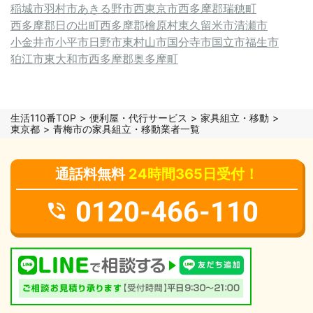
稲城市
羽村市
あきる野市
西東京市
西多摩郡瑞穂町
西多摩郡日の出町
西多摩郡檜原村
東久留米市
清瀬市
小金井市
小平市
日野市
東村山市
国分寺市
国立市
福生市
狛江市
東大和市
西多摩郡奥多摩町
生活110番TOP
便利屋・代行サービス
家具組立・移動
東京都
青梅市の家具組立・移動業者一覧
通話料無料
24時間365日受付！
0120-466-110