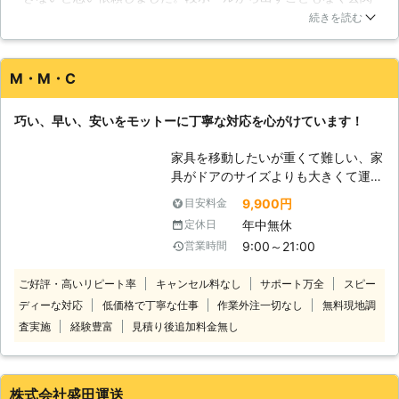
に放置してたものを、作業に来られてすぐ、設置する場所に運
行う事で一部の部品を破損させてしま
続きを読む
んでもらい、短時間で組み立てが完了しました。作業に入る時
えば利点を活かす事が出来なくなって
や終了後もしっかり声をかけてくださり、丁寧な言葉使いだっ
しまいます。私たちはこの様な業務に
たため不信感も感じませんでした。完成後も出来がとても綺麗
対して日々作業を行っておりますの
M・M・C
で感動しました。設置後も速やかに片付けて無駄なく感心しま
で、確かな技術でスピーディーに仕上
した。またお願いします。
げさせて頂いているのです。 【思い
巧い、早い、安いをモットーに丁寧な対応を心がけています！
出深い家具】 家具は家具でも、思い
東京都
練馬区
2016年12月11日
出のたくさん詰まった物や大切にして
家具を移動したいが重くて難しい、家
いる物など、お客様にとっては非常に
具がドアのサイズよりも大きくて運べ
価値観の高い家具は存在するかと思わ
ないといったお悩みがあれば当社にお
9,900円
目安料金
れます。大切な物をキズ付けてしまっ
任せください。当社は、お客様に代わ
たり、粗末に扱ってしまえば大きな後
年中無休
定休日
って大切な家具をご指定の場所まで移
悔となってしまうのではないでしょう
9:00～21:00
営業時間
動いたします。狭いスペースや螺旋階
か。そんなお悩みを持つお方にも、私
段など家具移動が難しくて諦めている
たちが全力でサポートさせて頂きま
ご好評・高いリピート率
キャンセル料なし
サポート万全
スピー
人はお気軽にご相談ください。 大型
す！
ディーな対応
低価格で丁寧な仕事
作業外注一切なし
無料現地調
家具の移動は無理しておこなうと腰を
痛めたり家具に傷がついたりしてしま
査実施
経験豊富
見積り後追加料金無し
うおそれがあります。決して無理はせ
ずにご自身で対応できそうにないとき
はぜひ当社までご連絡ください。 当
株式会社盛田運送