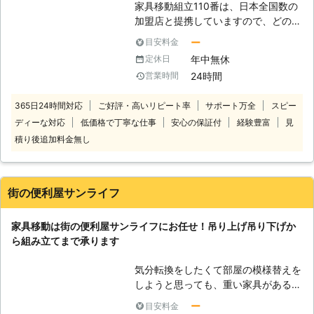
家具移動組立110番は、日本全国数の
プロに依頼してしまうのもひとつの手
加盟店と提携していますので、どの地
です。 当社にご依頼いただければ、
方にお住まいのお客様でも迅速に対応
スピーディーかつ安全に組み立ていた
ー
目安料金
いたします。 コールセンターでは24
しますよ。 さらに、不要となった家
年中無休
定休日
時間365日年中無休でお電話を受け付
具の分解も当社でおこなうことができ
24時間
営業時間
けています。 深夜でも早朝でもお客
ますので、ぜひ合わせてご依頼くださ
様の都合の良い時間帯にいつでもお電
いね。
365日24時間対応
ご好評・高いリピート率
サポート万全
スピー
話ください。 コールセンターのスタ
ディーな対応
低価格で丁寧な仕事
安心の保証付
経験豊富
見
ッフがお客様のお悩みをお聞きしま
す。 「お部屋の模様替えをしたいけ
積り後追加料金無し
ど、家具が重くて大変なので手伝って
ほしい」 「説明書を見ても家具の組
立がうまくいかないから対応してほし
街の便利屋サンライフ
い」など。 このようなことでお困
り、お悩みのお客様はぜひ家具移動組
家具移動は街の便利屋サンライフにお任せ！吊り上げ吊り下げか
立110番をご利用ください。 大きくて
ら組み立てまで承ります
移動が大変だった家具も、組立が難し
くてできなかったという家具も、実績
気分転換をしたくて部屋の模様替えを
豊富なベテランが迅速に解決します。
しようと思っても、重い家具があると
家具移動組立110番では、家具の組立
うまく動かせず、結局そんなに配置が
作業や移動作業にお困りのお客様に喜
ー
目安料金
換わってない……ということはありま