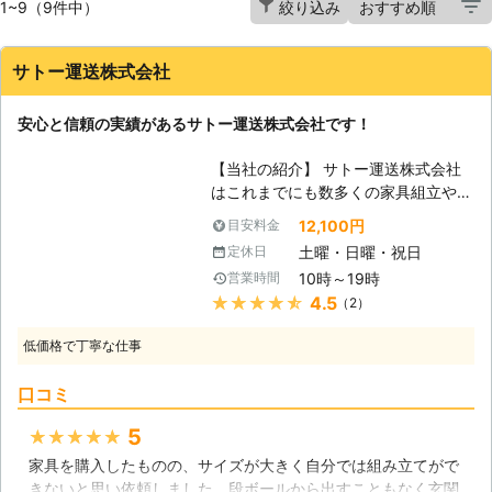
1~9（9件中）
絞り込み
サトー運送株式会社
安心と信頼の実績があるサトー運送株式会社です！
【当社の紹介】 サトー運送株式会社
はこれまでにも数多くの家具組立や移
動を行わせて頂いてきた実績のある会
12,100円
目安料金
社であり、現場経験の多い優秀なスタ
土曜・日曜・祝日
定休日
ッフが揃っております。親しみやすい
10時～19時
営業時間
サービスをご用意してお客様満足度の
★★★★★
4.5
（2）
高い作業を提供させて頂きますので、
お気軽にご相談ください。 【複雑な
低価格で丁寧な仕事
家具が増えています】 時代の進化に
伴い、家具などの日用品も年々複雑な
口コミ
構造の家具などが増えている傾向があ
ります。非常に利便性が高い事から素
5
★★★★★
晴らしい商品と言える物も数多く存在
家具を購入したものの、サイズが大きく自分では組み立てがで
するのですが、組み立てなどで間違っ
きないと思い依頼しました。段ボールから出すこともなく玄関
たやり方をしてしまったり、無理して