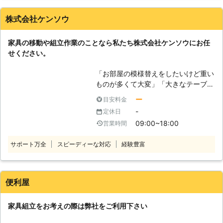
が、組み立て式でやり方がわからない
す！ 家具の移動や配置はもちろんの
とき。 ・大きな家具を購入したが1人
こと、玄関や階段などを通ることがで
株式会社ケンソウ
では作業が難しいとき。 ・女性やお
きない大きさの家具を、吊り上げや吊
年寄りで家具の組立方がよくわからな
り下げによって窓から搬入するお手伝
家具の移動や組立作業のことなら私たち株式会社ケンソウにお任
いとき。 ・部屋の模様替えのため家
いも可能です。ベッドやソファなどの
せください。
具を移動したいとき。 便利屋 お助
大型家具は「新しく買ったけど家に入
け倶楽部では、基本的には法律に違反
らない」または反対に「処分したいけ
「お部屋の模様替えをしたいけど重い
すること以外はどんな相談も受付いた
ど家から出せない」ということもあり
ものが多くて大変」「大きなテーブル
します！ お客様の「困ったこと」が
ます。そのような家具移動のときに
を買ったけど一人では組み立てられな
あれば誠心誠意お力になりたいと考え
ー
目安料金
も、当店にお任せください。 ●新し
い」 このようなことでお悩みやお困
ています。 あなたのパートナーとし
く家具を買ったけど組み立てられな
-
定休日
りのお客様はおりませんか。私たち株
て頼って頂ければ幸いです！ どうぞ
い！そんなときもお任せ 通販などで
09:00~18:00
営業時間
式会社ケンソウでは家具の組立、移動
よろしくお願いいたします！
組み立て式の家具を買っても大きかっ
作業に対応しておりますのでお任せく
たり、難しかったりすると一人で組み
サポート万全
スピーディーな対応
経験豊富
ださい。 経験豊富で実績豊富な熟練
立てるのは大変です。そんなときにも
のプロが迅速に対応し、お客様のご要
当店にお任せください。しっかり家具
望やご希望に対応します。細かなこと
の組立の代行をおこない、使用できる
までしっかりと聞き届けますのでご安
便利屋
状態にいたします。「買ってみたはい
心ください。 どのような小さなお悩
いけど、家具組立に挫折した」「すぐ
みでも弊社スタッフが真摯に対応し解
使えるようにしたいから、商品の到着
家具組立をお考えの際は弊社をご利用下さい
決いたします。 もちろん、家具の移
日に来てほしい」このような時にはご
動や組立以外にも数多くのサービスに