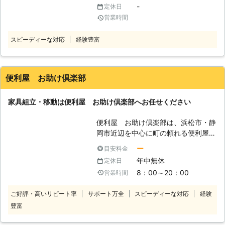
んで対応させていただきます。
-
定休日
せんか。とくに一人暮らしだと家具を
営業時間
ひとりで持つのは大変です。手伝って
もらうことができず、家具の移動を諦
スピーディーな対応
経験豊富
めるということもあるかと思います。
そのようなときには、街の便利屋サン
ライフにご依頼ください。 「模様替
えをしたいけど、ベッドが重すぎて動
便利屋 お助け倶楽部
かない！」 「一階にある家具を二階
に移したい」 「組み立て家具を買っ
家具組立・移動は便利屋 お助け倶楽部へお任せください
たら重すぎて自分で作れない」 当店
では家具組立や家具移動を便利屋とし
便利屋 お助け倶楽部は、浜松市・静
て承っています。ご依頼いただけれ
岡市近辺を中心に町の頼れる便利屋と
ば、お客様の代わりに家具を運び組み
して活動している会社です。 不要品
立て、お部屋の模様替えなどのお手伝
ー
目安料金
回収、引っ越し、ハウスクリーニン
いをいたします。重い家具を無理に動
年中無休
定休日
グ、草刈り、家具組立などなんでも引
かそうとすると、床や壁が傷ついた
8：00～20：00
営業時間
き受けます！ 1人ではできないこと、
り、ぎっくり腰になったり、家具その
お任せしたいことなどご相談くださ
ものが壊れてしまうおそれもあるので
ご好評・高いリピート率
サポート万全
スピーディーな対応
経験
い！ 【家具組立・移動】 こんなとき
す。「自分では難しいかな」そう思っ
豊富
は、便利屋 お助け倶楽部へお任せく
たら当店にご相談くださいませ。 ●
ださい。 ・家具を通販で購入した
家具の吊り上げ・吊り下げも承りま