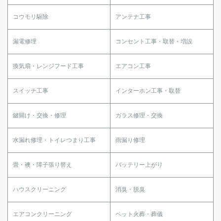
コウモリ駆除
アンテナ工事
漏電修理
コンセント工事・取替・増設
換気扇・レンジフード工事
エアコン工事
スイッチ工事
インターホン工事・取替
鍵開け・交換・修理
ガラス修理・交換
水漏れ修理・トイレつまり工事
雨漏り修理
畳・襖・障子張り替え
バッテリー上がり
ハウスクリーニング
消臭・脱臭
エアコンクリーニング
ペット火葬・葬儀