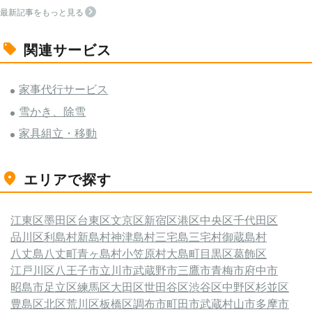
最新記事をもっと見る
関連サービス
家事代行サービス
雪かき、除雪
家具組立・移動
エリアで探す
江東区
墨田区
台東区
文京区
新宿区
港区
中央区
千代田区
品川区
利島村
新島村
神津島村
三宅島三宅村
御蔵島村
八丈島八丈町
青ヶ島村
小笠原村
大島町
目黒区
葛飾区
江戸川区
八王子市
立川市
武蔵野市
三鷹市
青梅市
府中市
昭島市
足立区
練馬区
大田区
世田谷区
渋谷区
中野区
杉並区
豊島区
北区
荒川区
板橋区
調布市
町田市
武蔵村山市
多摩市