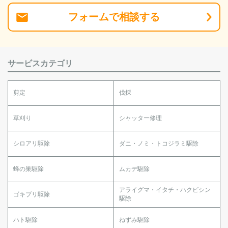
フォーム
で
相談
する
サービスカテゴリ
剪定
伐採
草刈り
シャッター修理
シロアリ駆除
ダニ・ノミ・トコジラミ駆除
蜂の巣駆除
ムカデ駆除
アライグマ・イタチ・ハクビシン
ゴキブリ駆除
駆除
ハト駆除
ねずみ駆除