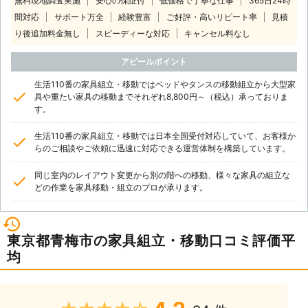
無料現地調査実施
安心の保証付
低価格で丁寧な仕事
365日24時
間対応
サポート万全
経験豊富
ご好評・高いリピート率
見積
り後追加料金無し
スピーディーな対応
キャンセル料なし
アピールポイント
生活110番の家具組立・移動ではベッドやタンスの移動組立から大型家
具や重たい家具の移動までそれぞれ8,800円～（税込）承っておりま
す。
生活110番の家具組立・移動では日本全国受付対応していて、お客様か
らのご相談やご依頼に迅速に対応できる運営体制を構築しています。
同じ室内のレイアウト変更から別の階への移動、様々な家具の組立な
どの作業を家具移動・組立のプロが承ります。
東京都青梅市の家具組立・移動口コミ評価平
均