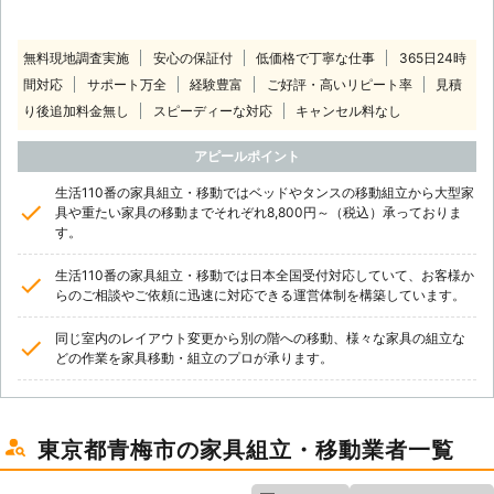
無料現地調査実施
安心の保証付
低価格で丁寧な仕事
365日24時
間対応
サポート万全
経験豊富
ご好評・高いリピート率
見積
り後追加料金無し
スピーディーな対応
キャンセル料なし
アピールポイント
生活110番の家具組立・移動ではベッドやタンスの移動組立から大型家
具や重たい家具の移動までそれぞれ8,800円～（税込）承っておりま
す。
生活110番の家具組立・移動では日本全国受付対応していて、お客様か
らのご相談やご依頼に迅速に対応できる運営体制を構築しています。
同じ室内のレイアウト変更から別の階への移動、様々な家具の組立な
どの作業を家具移動・組立のプロが承ります。
東京都青梅市の家具組立・移動業者一覧