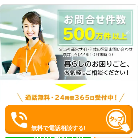
しても日中には家具を使えるように組
み立ててほしい」というようなご依頼
がありましたら、当店にお任せくださ
い。早朝や深夜のご依頼にも柔軟に対
応いたします。 株式会社エフアイピ
ー興業では家具組立を承っています。
無理な組立は、落としたりぶつけたり
して家具や床、壁などを傷めてしまう
こともあります。「自分で家具組立は
難しいかも……」というときにはぜひ
当店にご依頼くださいませ。
無料で電話相談する!
0120-466-110