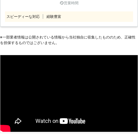
営業時間
に家具組立にお困りなら株式会社エフ
ておりますので、気になる事、解決し
アイピー興業にお任せください。当店
て欲しい事が有りましたらご相談下さ
スピーディーな対応
経験豊富
は埼玉県春日部市に拠点を置く業者で
い。
す。近年ではご自分で組立てる家具が
増えてきました。「自分でできると思
ったのに……」「思ったより重くて自
※⼀部業者情報は公開されている情報から当社独⾃に収集したもののため、正確性
を担保するものではございません。
分でやれない」というときには当店に
ご依頼ください。 ●家具組立から設
置までお任せください！ 一人暮らし
で家具組立が難しいという場合や、組
立が苦手だから依頼したいという場合
など、家具組立の依頼にはさまざまな
経緯があるかと思います。当店では家
具の組立から設置までご依頼いただく
ことが可能です。また家具設置のため
に部屋の家具の移動が必要となる場合
には、家具移動も承ります。お気軽に
ご依頼くださいませ。 ●早朝や深夜
も受け付けます！お客様の要望に柔軟
に対応 「仕事の都合で家具組立に立
ち会える時間が限られている」「どう