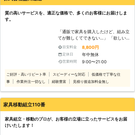
社は、大手引越会社に10年以上努め
ていたスタッフが在籍しております。
質の高いサービスを、適正な価格で、多くのお客様にお届けしま
あらゆる家具の移動を経験しておりま
す。
すので安心してお任せください。慣れ
たスタッフが丁寧に対応させて頂きま
「通販で家具を購入したけど、組み立
す！ 大型家具の場合、状況に応じて
てが難しくてできない…」 「欲しい
分解することがあります。そのときは
家具があるけど、組み立てがめんどう
お客様の大切な家具を傷つけないよう
8,800円
目安料金
でなかなか購入に踏み切れない…」
分解し再度元通りに組立いたしますの
年中無休
定休日
そんな方はぜひ当社にご依頼くださ
で安心してお任せくださいね。
9:00〜21:00
営業時間
い。 近年は完成した家具ではなく
て、自身での組み立てが必要となる家
ご好評・高いリピート率
スピーディーな対応
低価格で丁寧な仕
具が多く流通しています。 自身で組
事
作業外注一切なし
経験豊富
見積り後追加料金無し
み立てるタイプの家具は、購入時比較
的安価に家具を購入できるのが大きな
メリットです。 しかし、家具の組み
立ては説明書をどれだけみても難しか
家具移動組立110番
ったり、バーツが大きくて作業が大変
だったりするものです。 無理に一人
家具組立・移動のプロが、お客様の立場に立ったサービスをお届
で組み立てようとすると、部品や材料
けいたします！
で思わぬケガをしてしまうおそれ
も…。 家具組み立ては、無理をせず