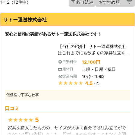
1~12（12件中）
絞り込み
サトー運送株式会社
安心と信頼の実績があるサトー運送株式会社です！
【当社の紹介】 サトー運送株式会社
はこれまでにも数多くの家具組立や移
動を行わせて頂いてきた実績のある会
12,100円
目安料金
社であり、現場経験の多い優秀なスタ
土曜・日曜・祝日
定休日
ッフが揃っております。親しみやすい
10時～19時
営業時間
サービスをご用意してお客様満足度の
★★★★★
4.5
（2）
高い作業を提供させて頂きますので、
お気軽にご相談ください。 【複雑な
低価格で丁寧な仕事
家具が増えています】 時代の進化に
伴い、家具などの日用品も年々複雑な
口コミ
構造の家具などが増えている傾向があ
ります。非常に利便性が高い事から素
5
★★★★★
晴らしい商品と言える物も数多く存在
家具を購入したものの、サイズが大きく自分では組み立てがで
するのですが、組み立てなどで間違っ
きないと思い依頼しました。段ボールから出すこともなく玄関
たやり方をしてしまったり、無理して