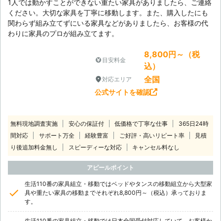
1人では動かすことができない重たい家具がありましたら、ご連絡
ください。大切な家具を丁寧に移動します。また、購入したにも
関わらず組み立てずにいる家具などがありましたら、お客様の代
わりに家具のプロが組み立てます。
8,800円～（税
目安料金
込）
全国
対応エリア
公式サイトを確認
無料現地調査実施
安心の保証付
低価格で丁寧な仕事
365日24時
間対応
サポート万全
経験豊富
ご好評・高いリピート率
見積
り後追加料金無し
スピーディーな対応
キャンセル料なし
アピールポイント
生活110番の家具組立・移動ではベッドやタンスの移動組立から大型家
具や重たい家具の移動までそれぞれ8,800円～（税込）承っておりま
す。
生活110番の家具組立・移動では日本全国受付対応していて、お客様か