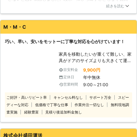
に放置してたものを、作業に来られてすぐ、設置する場所に運
行う事で一部の部品を破損させてしま
続きを読む
んでもらい、短時間で組み立てが完了しました。作業に入る時
えば利点を活かす事が出来なくなって
や終了後もしっかり声をかけてくださり、丁寧な言葉使いだっ
しまいます。私たちはこの様な業務に
たため不信感も感じませんでした。完成後も出来がとても綺麗
対して日々作業を行っておりますの
M・M・C
で感動しました。設置後も速やかに片付けて無駄なく感心しま
で、確かな技術でスピーディーに仕上
した。またお願いします。
げさせて頂いているのです。 【思い
巧い、早い、安いをモットーに丁寧な対応を心がけています！
出深い家具】 家具は家具でも、思い
東京都
練馬区
2016年12月11日
出のたくさん詰まった物や大切にして
家具を移動したいが重くて難しい、家
いる物など、お客様にとっては非常に
具がドアのサイズよりも大きくて運べ
価値観の高い家具は存在するかと思わ
ないといったお悩みがあれば当社にお
9,900円
目安料金
れます。大切な物をキズ付けてしまっ
任せください。当社は、お客様に代わ
たり、粗末に扱ってしまえば大きな後
年中無休
定休日
って大切な家具をご指定の場所まで移
悔となってしまうのではないでしょう
9:00～21:00
営業時間
動いたします。狭いスペースや螺旋階
か。そんなお悩みを持つお方にも、私
段など家具移動が難しくて諦めている
たちが全力でサポートさせて頂きま
ご好評・高いリピート率
キャンセル料なし
サポート万全
スピー
人はお気軽にご相談ください。 大型
す！
ディーな対応
低価格で丁寧な仕事
作業外注一切なし
無料現地調
家具の移動は無理しておこなうと腰を
痛めたり家具に傷がついたりしてしま
査実施
経験豊富
見積り後追加料金無し
うおそれがあります。決して無理はせ
ずにご自身で対応できそうにないとき
はぜひ当社までご連絡ください。 当
株式会社盛田運送