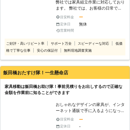
相談くださいませ。 家具の組立や家
弊社では家具組立作業に対応しており
対応しております。様々な面からお客
具移動をお考えでしたら、街の便利屋
ます。 弊社では、お客様の日常での
様の生活をサポートしますので、お客
サンライフにお任せください。ひとり
困ったを解決し、より良い過ごし易い
様の困ったをお聞かせください。
ー
目安料金
暮らしなど、人手がない状態では重た
空間になるよう、日々努めておりま
無休
定休日
い家具の移動は難しい状態です。お電
す。 「一人で行うのは無理、でも業
営業時間
話相談を受け付けていますので、まず
者に依頼するのは高額なのでは？」そ
はお気軽にご連絡くださいませ。
のような疑問を持つお客様も多いは
ご好評・高いリピート率
サポート万全
スピーディーな対応
低価
ず。 弊社では、リーズナブルな価格
格で丁寧な仕事
安心の保証付
無料現地調査実施
で、お客様のお手伝いをさせて頂けれ
ばと考えております。 家具組立作業
以外にも、手摺り設置工事、襖・障子
紙張り替え工事、壁紙クロス張り替え
飯田橋おたすけ隊！一生懸命店
工事、網戸張り替え工事、遮音シート
張り工事、石膏ボード張り工事、構造
家具移動は飯田橋お助け隊！事前見積りをお出しするので正確な
用合板張り工事、床板フローリング張
金額を作業前に知ることができます
り工事、珪藻土工事、漆喰工事、アス
ファルト工事、砂利敷き工事、モルタ
おしゃれなデザインの家具が、インタ
ル工事、コンクリート工事、ブロック
ーネット通販で手に入るようになって
工事、フェンス設置工事、塀工事、門
いますよね。ちょっとネットで家具を
周り工事、駐車場工事、除草作業、草
ー
目安料金
お取り寄せして、部屋の模様替えをし
刈り作業、剪定工事、伐採工事、防草
-
定休日
てみたい方もいらっしゃるのではない
工事等、弊社ではあらゆる事に対応し