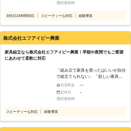
営業時間
でしょうか。 「模様替えしたいけ
ておりますので、気になる事、解決し
ど、家具が重たいから動かせないよ」
て欲しい事が有りましたらご相談下さ
365日24時間対応
スピーディーな対応
経験豊富
「家具移動を手伝ってもらえる人のア
い。
テがないなあ」 家具移動は重たい家
具を移動させることも多いので、一人
では身体的に辛い作業になりやすいも
株式会社エフアイピー興業
のですよね。一人で家具移動を無理し
ておこなうと、腰を痛めてしまうなん
家具組立なら株式会社エフアイピー興業！早朝や夜間でもご要望
てことも。 そうなってしまう前に、
にあわせて柔軟に対応
家具移動業者の「飯田橋おたすけ隊！
一生懸命店」がお助けいたします。
「組み立て家具を買ったはいいが自分
「飯田橋おたすけ隊！一生懸命店」は
で組立てられない」 「欲しい家具が
首都圏にお住まいのお客様からの家具
あるが、自分組立なければならないか
移動のご依頼を承っている便利屋で
ー
目安料金
ら不安」 「組立から模様替えのため
す。 【飯田橋おたすけ隊！一生懸命
-
定休日
家具移動まで依頼したい」 このよう
店の強み】 飯田橋おたすけ隊！一生
営業時間
に家具組立にお困りなら株式会社エフ
懸命店は大手便利屋口コミサイトにて
アイピー興業にお任せください。当店
おすすめ便利屋認定を頂戴しておりま
スピーディーな対応
経験豊富
は埼玉県春日部市に拠点を置く業者で
す。そんな飯田橋おたすけ隊！一生懸
す。近年ではご自分で組立てる家具が
命店にはお客様から選ばれる強みがご
増えてきました。「自分でできると思
ざいます。 ①すべてのご依頼で事前