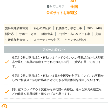
込）
全国
対応エリア
公式サイトを確認
無料現地調査実施
安心の保証付
低価格で丁寧な仕事
365日24時
間対応
サポート万全
経験豊富
ご好評・高いリピート率
見積
り後追加料金無し
スピーディーな対応
キャンセル料なし
アピールポイント
生活110番の家具組立・移動ではベッドやタンスの移動組立から大型家
具や重たい家具の移動までそれぞれ8,800円～（税込）承っておりま
す。
生活110番の家具組立・移動では日本全国受付対応していて、お客様か
らのご相談やご依頼に迅速に対応できる運営体制を構築しています。
同じ室内のレイアウト変更から別の階への移動、様々な家具の組立な
どの作業を家具移動・組立のプロが承ります。