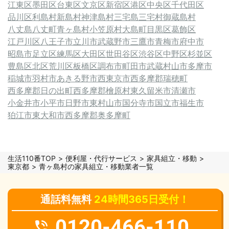
江東区
墨田区
台東区
文京区
新宿区
港区
中央区
千代田区
品川区
利島村
新島村
神津島村
三宅島三宅村
御蔵島村
八丈島八丈町
青ヶ島村
小笠原村
大島町
目黒区
葛飾区
江戸川区
八王子市
立川市
武蔵野市
三鷹市
青梅市
府中市
昭島市
足立区
練馬区
大田区
世田谷区
渋谷区
中野区
杉並区
豊島区
北区
荒川区
板橋区
調布市
町田市
武蔵村山市
多摩市
稲城市
羽村市
あきる野市
西東京市
西多摩郡瑞穂町
西多摩郡日の出町
西多摩郡檜原村
東久留米市
清瀬市
小金井市
小平市
日野市
東村山市
国分寺市
国立市
福生市
狛江市
東大和市
西多摩郡奥多摩町
生活110番TOP
便利屋・代行サービス
家具組立・移動
東京都
青ヶ島村の家具組立・移動業者一覧
通話料無料
24時間365日受付！
0120-466-110