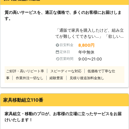
社は、大手引越会社に10年以上努め
ていたスタッフが在籍しております。
質の高いサービスを、適正な価格で、多くのお客様にお届けしま
あらゆる家具の移動を経験しておりま
す。
すので安心してお任せください。慣れ
たスタッフが丁寧に対応させて頂きま
「通販で家具を購入したけど、組み立
す！ 大型家具の場合、状況に応じて
てが難しくてできない…」 「欲しい
分解することがあります。そのときは
家具があるけど、組み立てがめんどう
お客様の大切な家具を傷つけないよう
8,800円
目安料金
でなかなか購入に踏み切れない…」
分解し再度元通りに組立いたしますの
年中無休
定休日
そんな方はぜひ当社にご依頼くださ
で安心してお任せくださいね。
9:00〜21:00
営業時間
い。 近年は完成した家具ではなく
て、自身での組み立てが必要となる家
ご好評・高いリピート率
スピーディーな対応
低価格で丁寧な仕
具が多く流通しています。 自身で組
事
作業外注一切なし
経験豊富
見積り後追加料金無し
み立てるタイプの家具は、購入時比較
的安価に家具を購入できるのが大きな
メリットです。 しかし、家具の組み
立ては説明書をどれだけみても難しか
家具移動組立110番
ったり、バーツが大きくて作業が大変
だったりするものです。 無理に一人
家具組立・移動のプロが、お客様の立場に立ったサービスをお届
で組み立てようとすると、部品や材料
けいたします！
で思わぬケガをしてしまうおそれ
も…。 家具組み立ては、無理をせず