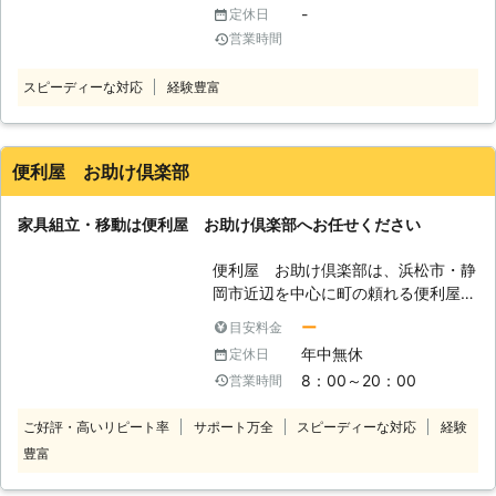
んで対応させていただきます。
-
定休日
せんか。とくに一人暮らしだと家具を
営業時間
ひとりで持つのは大変です。手伝って
もらうことができず、家具の移動を諦
スピーディーな対応
経験豊富
めるということもあるかと思います。
そのようなときには、街の便利屋サン
ライフにご依頼ください。 「模様替
えをしたいけど、ベッドが重すぎて動
便利屋 お助け倶楽部
かない！」 「一階にある家具を二階
に移したい」 「組み立て家具を買っ
家具組立・移動は便利屋 お助け倶楽部へお任せください
たら重すぎて自分で作れない」 当店
では家具組立や家具移動を便利屋とし
便利屋 お助け倶楽部は、浜松市・静
て承っています。ご依頼いただけれ
岡市近辺を中心に町の頼れる便利屋と
ば、お客様の代わりに家具を運び組み
して活動している会社です。 不要品
立て、お部屋の模様替えなどのお手伝
ー
目安料金
回収、引っ越し、ハウスクリーニン
いをいたします。重い家具を無理に動
年中無休
定休日
グ、草刈り、家具組立などなんでも引
かそうとすると、床や壁が傷ついた
8：00～20：00
営業時間
き受けます！ 1人ではできないこと、
り、ぎっくり腰になったり、家具その
お任せしたいことなどご相談くださ
ものが壊れてしまうおそれもあるので
ご好評・高いリピート率
サポート万全
スピーディーな対応
経験
い！ 【家具組立・移動】 こんなとき
す。「自分では難しいかな」そう思っ
豊富
は、便利屋 お助け倶楽部へお任せく
たら当店にご相談くださいませ。 ●
ださい。 ・家具を通販で購入した
家具の吊り上げ・吊り下げも承りま