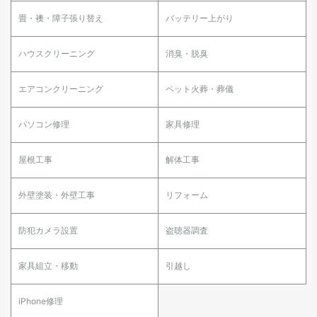
畳・襖・障子張り替え
バッテリー上がり
ハウスクリーニング
消臭・脱臭
エアコンクリーニング
ペット火葬・葬儀
パソコン修理
家具修理
屋根工事
解体工事
外壁塗装・外壁工事
リフォーム
防犯カメラ設置
盗聴器調査
家具組立・移動
引越し
iPhone修理