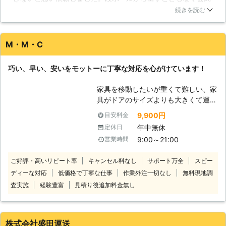
に放置してたものを、作業に来られてすぐ、設置する場所に運
行う事で一部の部品を破損させてしま
続きを読む
んでもらい、短時間で組み立てが完了しました。作業に入る時
えば利点を活かす事が出来なくなって
や終了後もしっかり声をかけてくださり、丁寧な言葉使いだっ
しまいます。私たちはこの様な業務に
たため不信感も感じませんでした。完成後も出来がとても綺麗
対して日々作業を行っておりますの
M・M・C
で感動しました。設置後も速やかに片付けて無駄なく感心しま
で、確かな技術でスピーディーに仕上
した。またお願いします。
げさせて頂いているのです。 【思い
巧い、早い、安いをモットーに丁寧な対応を心がけています！
出深い家具】 家具は家具でも、思い
東京都
練馬区
2016年12月11日
出のたくさん詰まった物や大切にして
家具を移動したいが重くて難しい、家
いる物など、お客様にとっては非常に
具がドアのサイズよりも大きくて運べ
価値観の高い家具は存在するかと思わ
ないといったお悩みがあれば当社にお
9,900円
目安料金
れます。大切な物をキズ付けてしまっ
任せください。当社は、お客様に代わ
たり、粗末に扱ってしまえば大きな後
年中無休
定休日
って大切な家具をご指定の場所まで移
悔となってしまうのではないでしょう
9:00～21:00
営業時間
動いたします。狭いスペースや螺旋階
か。そんなお悩みを持つお方にも、私
段など家具移動が難しくて諦めている
たちが全力でサポートさせて頂きま
ご好評・高いリピート率
キャンセル料なし
サポート万全
スピー
人はお気軽にご相談ください。 大型
す！
ディーな対応
低価格で丁寧な仕事
作業外注一切なし
無料現地調
家具の移動は無理しておこなうと腰を
痛めたり家具に傷がついたりしてしま
査実施
経験豊富
見積り後追加料金無し
うおそれがあります。決して無理はせ
ずにご自身で対応できそうにないとき
はぜひ当社までご連絡ください。 当
株式会社盛田運送