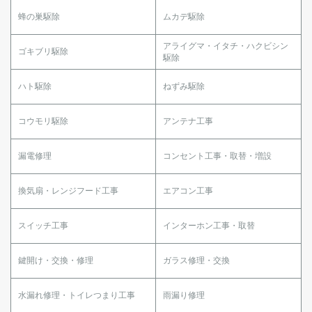
蜂の巣駆除
ムカデ駆除
アライグマ・イタチ・ハクビシン
ゴキブリ駆除
駆除
ハト駆除
ねずみ駆除
コウモリ駆除
アンテナ工事
漏電修理
コンセント工事・取替・増設
換気扇・レンジフード工事
エアコン工事
スイッチ工事
インターホン工事・取替
鍵開け・交換・修理
ガラス修理・交換
水漏れ修理・トイレつまり工事
雨漏り修理