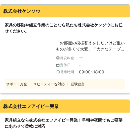
が、組み立て式でやり方がわからない
す！ 家具の移動や配置はもちろんの
とき。 ・大きな家具を購入したが1人
こと、玄関や階段などを通ることがで
株式会社ケンソウ
では作業が難しいとき。 ・女性やお
きない大きさの家具を、吊り上げや吊
年寄りで家具の組立方がよくわからな
り下げによって窓から搬入するお手伝
家具の移動や組立作業のことなら私たち株式会社ケンソウにお任
いとき。 ・部屋の模様替えのため家
いも可能です。ベッドやソファなどの
せください。
具を移動したいとき。 便利屋 お助
大型家具は「新しく買ったけど家に入
け倶楽部では、基本的には法律に違反
らない」または反対に「処分したいけ
「お部屋の模様替えをしたいけど重い
すること以外はどんな相談も受付いた
ど家から出せない」ということもあり
ものが多くて大変」「大きなテーブル
します！ お客様の「困ったこと」が
ます。そのような家具移動のときに
を買ったけど一人では組み立てられな
あれば誠心誠意お力になりたいと考え
ー
目安料金
も、当店にお任せください。 ●新し
い」 このようなことでお悩みやお困
ています。 あなたのパートナーとし
く家具を買ったけど組み立てられな
-
定休日
りのお客様はおりませんか。私たち株
て頼って頂ければ幸いです！ どうぞ
い！そんなときもお任せ 通販などで
09:00~18:00
営業時間
式会社ケンソウでは家具の組立、移動
よろしくお願いいたします！
組み立て式の家具を買っても大きかっ
作業に対応しておりますのでお任せく
たり、難しかったりすると一人で組み
サポート万全
スピーディーな対応
経験豊富
ださい。 経験豊富で実績豊富な熟練
立てるのは大変です。そんなときにも
のプロが迅速に対応し、お客様のご要
当店にお任せください。しっかり家具
望やご希望に対応します。細かなこと
の組立の代行をおこない、使用できる
までしっかりと聞き届けますのでご安
株式会社エフアイピー興業
状態にいたします。「買ってみたはい
心ください。 どのような小さなお悩
いけど、家具組立に挫折した」「すぐ
みでも弊社スタッフが真摯に対応し解
使えるようにしたいから、商品の到着
家具組立なら株式会社エフアイピー興業！早朝や夜間でもご要望
決いたします。 もちろん、家具の移
日に来てほしい」このような時にはご
にあわせて柔軟に対応
動や組立以外にも数多くのサービスに