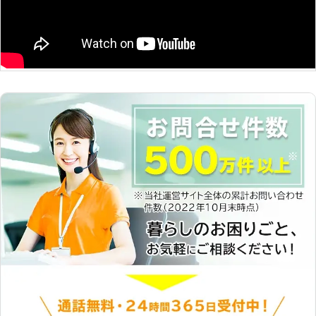
には、家具移動も承ります。お気軽に
ご依頼くださいませ。 ●早朝や深夜
も受け付けます！お客様の要望に柔軟
に対応 「仕事の都合で家具組立に立
ち会える時間が限られている」「どう
しても日中には家具を使えるように組
み立ててほしい」というようなご依頼
がありましたら、当店にお任せくださ
い。早朝や深夜のご依頼にも柔軟に対
応いたします。 株式会社エフアイピ
ー興業では家具組立を承っています。
無理な組立は、落としたりぶつけたり
して家具や床、壁などを傷めてしまう
こともあります。「自分で家具組立は
難しいかも……」というときにはぜひ
当店にご依頼くださいませ。