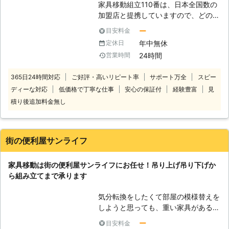
家具移動組立110番は、日本全国数の
プロに依頼してしまうのもひとつの手
加盟店と提携していますので、どの地
です。 当社にご依頼いただければ、
方にお住まいのお客様でも迅速に対応
スピーディーかつ安全に組み立ていた
ー
目安料金
いたします。 コールセンターでは24
しますよ。 さらに、不要となった家
年中無休
定休日
時間365日年中無休でお電話を受け付
具の分解も当社でおこなうことができ
24時間
営業時間
けています。 深夜でも早朝でもお客
ますので、ぜひ合わせてご依頼くださ
様の都合の良い時間帯にいつでもお電
いね。
365日24時間対応
ご好評・高いリピート率
サポート万全
スピー
話ください。 コールセンターのスタ
ディーな対応
低価格で丁寧な仕事
安心の保証付
経験豊富
見
ッフがお客様のお悩みをお聞きしま
す。 「お部屋の模様替えをしたいけ
積り後追加料金無し
ど、家具が重くて大変なので手伝って
ほしい」 「説明書を見ても家具の組
立がうまくいかないから対応してほし
街の便利屋サンライフ
い」など。 このようなことでお困
り、お悩みのお客様はぜひ家具移動組
家具移動は街の便利屋サンライフにお任せ！吊り上げ吊り下げか
立110番をご利用ください。 大きくて
ら組み立てまで承ります
移動が大変だった家具も、組立が難し
くてできなかったという家具も、実績
気分転換をしたくて部屋の模様替えを
豊富なベテランが迅速に解決します。
しようと思っても、重い家具があると
家具移動組立110番では、家具の組立
うまく動かせず、結局そんなに配置が
作業や移動作業にお困りのお客様に喜
ー
目安料金
換わってない……ということはありま