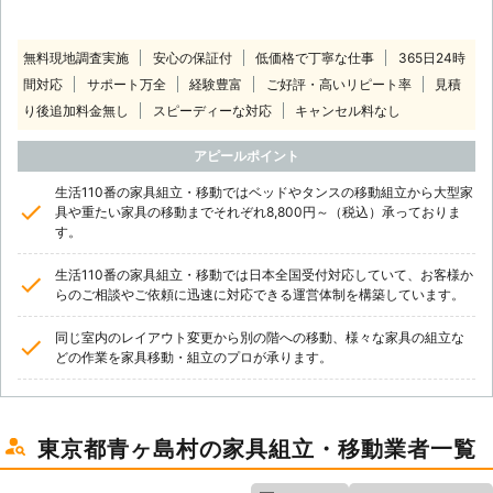
無料現地調査実施
安心の保証付
低価格で丁寧な仕事
365日24時
間対応
サポート万全
経験豊富
ご好評・高いリピート率
見積
り後追加料金無し
スピーディーな対応
キャンセル料なし
アピールポイント
生活110番の家具組立・移動ではベッドやタンスの移動組立から大型家
具や重たい家具の移動までそれぞれ8,800円～（税込）承っておりま
す。
生活110番の家具組立・移動では日本全国受付対応していて、お客様か
らのご相談やご依頼に迅速に対応できる運営体制を構築しています。
同じ室内のレイアウト変更から別の階への移動、様々な家具の組立な
どの作業を家具移動・組立のプロが承ります。
東京都青ヶ島村の家具組立・移動業者一覧