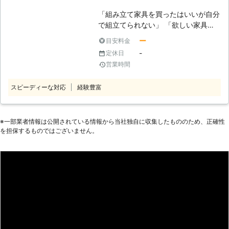
相談くださいませ。 家具の組立や家
対応しております。様々な面からお客
具移動をお考えでしたら、街の便利屋
「組み立て家具を買ったはいいが自分
様の生活をサポートしますので、お客
サンライフにお任せください。ひとり
で組立てられない」 「欲しい家具が
様の困ったをお聞かせください。
暮らしなど、人手がない状態では重た
あるが、自分組立なければならないか
ー
目安料金
い家具の移動は難しい状態です。お電
ら不安」 「組立から模様替えのため
-
定休日
話相談を受け付けていますので、まず
家具移動まで依頼したい」 このよう
営業時間
はお気軽にご連絡くださいませ。
に家具組立にお困りなら株式会社エフ
アイピー興業にお任せください。当店
スピーディーな対応
経験豊富
は埼玉県春日部市に拠点を置く業者で
す。近年ではご自分で組立てる家具が
増えてきました。「自分でできると思
ったのに……」「思ったより重くて自
※⼀部業者情報は公開されている情報から当社独⾃に収集したもののため、正確性
を担保するものではございません。
分でやれない」というときには当店に
ご依頼ください。 ●家具組立から設
置までお任せください！ 一人暮らし
で家具組立が難しいという場合や、組
立が苦手だから依頼したいという場合
など、家具組立の依頼にはさまざまな
経緯があるかと思います。当店では家
具の組立から設置までご依頼いただく
ことが可能です。また家具設置のため
に部屋の家具の移動が必要となる場合