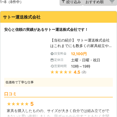
1~8（8件中）
絞り込み
サトー運送株式会社
安心と信頼の実績があるサトー運送株式会社です！
【当社の紹介】 サトー運送株式会社
はこれまでにも数多くの家具組立や移
動を行わせて頂いてきた実績のある会
12,100円
目安料金
社であり、現場経験の多い優秀なスタ
土曜・日曜・祝日
定休日
ッフが揃っております。親しみやすい
10時～19時
営業時間
サービスをご用意してお客様満足度の
★★★★★
4.5
（2）
高い作業を提供させて頂きますので、
お気軽にご相談ください。 【複雑な
低価格で丁寧な仕事
家具が増えています】 時代の進化に
伴い、家具などの日用品も年々複雑な
口コミ
構造の家具などが増えている傾向があ
ります。非常に利便性が高い事から素
5
★★★★★
晴らしい商品と言える物も数多く存在
家具を購入したものの、サイズが大きく自分では組み立てがで
するのですが、組み立てなどで間違っ
きないと思い依頼しました。段ボールから出すこともなく玄関
たやり方をしてしまったり、無理して