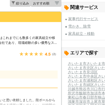
絞り込み
関連サービス
家事代行サービス
雪かき、除雪
家具組立・移動
社はこれまでにも数多くの家具組立や移
会社であり、現場経験の多い優秀なスタ
いサービスをご用意してお客様満足度の
エリアで探す
軽にご相談ください。 【複雑な
★★★★★
4.5
（2）
に伴い、家具などの日用品も年々複雑な
あります。非常に利便性が高い事から素
さいたま市
さいたま
在するのですが、組み立てなどで間違っ
さいたま市北区
さい
さいたま市見沼区
て行う事で一部の部品を破損させてしま
さいたま市中央区
さ
てしまいます。私たちはこの様な業務に
さいたま市浦和区
さ
で、確かな技術でスピーディーに仕上げ
さいたま市緑区
さい
川越市
熊谷市
川口市
る物など、お客様にとっては非常に価値
所沢市
飯能市
加須市
ます。大切な物をキズ付けてしまった
東松山市
春日部市
狭
いと思い依頼しました。段ボールから
鴻巣市
深谷市
上尾市
悔となってしまうのではないでしょう
置する場所に運んでもらい、短時間で