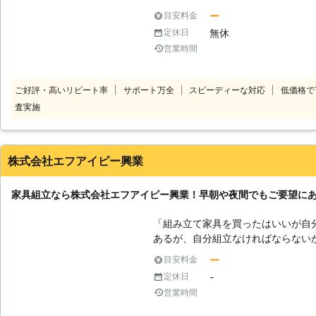
す。 「一人で行うのは無理、でも業者に依頼するのは高額なのでは？」そ
ー
目安料金
のような疑問を持つお客様も多いは
無休
定休日
で、お客様のお手伝いをさせて頂ければと考
営業時間
以外にも、手摺り設置工事、襖・障
工事、網戸張り替え工事、遮音シー
用合板張り工事、床板フローリング
ご好評・高いリピート率
サポート万全
スピーディーな対応
低価格で
ファルト工事、砂利敷き工事、モル
査実施
工事、フェンス設置工事、塀工事、
刈り作業、剪定工事、伐採工事、防
ておりますので、気になる事、解決
い。
株式会社エフアイピー興業
家具組立なら株式会社エフアイピー興業！早朝や夜間でもご要望に
「組み立て家具を買ったはいいが自
あるが、自分組立なければならない
家具移動まで依頼したい」 このように家具組立にお困りなら株式会社エフ
ー
目安料金
アイピー興業にお任せください。当
-
定休日
す。近年ではご自分で組立てる家具
営業時間
ったのに……」「思ったより重くて
ご依頼ください。 ●家具組立から設置までお任せください！ 一人暮らしで