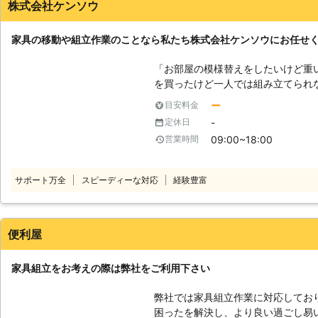
株式会社ケンソウ
家具の移動や組立作業のことなら私たち株式会社ケンソウにお任せ
「お部屋の模様替えをしたいけど重
を買ったけど一人では組み立てられ
りのお客様はおりませんか。私たち
ー
目安料金
作業に対応しておりますのでお任せ
-
定休日
のプロが迅速に対応し、お客様のご
09:00~18:00
営業時間
までしっかりと聞き届けますのでご
みでも弊社スタッフが真摯に対応し
動や組立以外にも数多くのサービス
サポート万全
スピーディーな対応
経験豊富
様の生活をサポートしますので、お
便利屋
家具組立をお考えの際は弊社をご利用下さい
弊社では家具組立作業に対応してお
困ったを解決し、より良い過ごし易