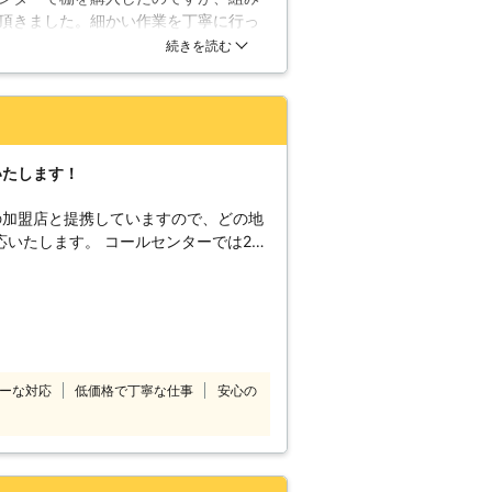
kg ※素材や形状により異なり、あくま
頂きました。細かい作業を丁寧に行っ
出来ないような作業を迅速に行って下
続きを読む
に帰られました。説明もパパッとこな
思いました。
いたします！
の加盟店と提携していますので、どの地
コールセンターでは24
付けています。 深夜でも早朝でもお客
コールセンターのスタ
したいけ
てほしい」 「説明書を見ても家具の組
のようなことでお困
10番をご利用ください。 大きくて
ーな対応
低価格で丁寧な仕事
安心の
しくてできなかったという家具も、実績
組立
喜んで対応させていただきます。