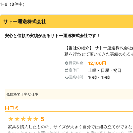
1~8（8件中）
サトー運送株式会社
安心と信頼の実績があるサトー運送株式会社です！
【当社の紹介】 サトー運送株式会
動を行わせて頂いてきた実績のある
ッフが揃っております。親しみやす
12,100円
目安料金
高い作業を提供させて頂きますので、お気
土曜・日曜・祝日
定休日
家具が増えています】 時代の進化
10時～19時
営業時間
構造の家具などが増えている傾向が
晴らしい商品と言える物も数多く存
たやり方をしてしまったり、無理し
低価格で丁寧な仕事
えば利点を活かす事が出来なくなっ
対して日々作業を行っておりますの
口コミ
させて頂いているのです。 【思い出深い家具】 家具は家具でも、思い出の
たくさん詰まった物や大切にしてい
★★★★★
5
観の高い家具は存在するかと思われ
家具を購入したものの、サイズが大きく自分では組み立てができな
り、粗末に扱ってしまえば大きな後
出すこともなく玄関に放置してたものを、作業に来られてすぐ、設