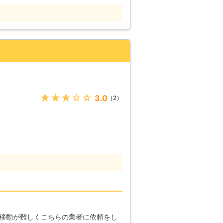
立が苦手だから依頼したいという場合な
経緯があるかと思います。当店では家具
ことが可能です。また家具設置のために
には、家具移動も承ります。お気軽にご
ち会える時間が限られている」「どうし
み立ててほしい」というようなご依頼が
い。早朝や深夜のご依頼にも柔軟に対応
★★★★★
3.0
（2）
して家具や床、壁などを傷めてしまうこ
難しいかも……」というときにはぜひ当
移動が難しくこちらの業者に依頼をし