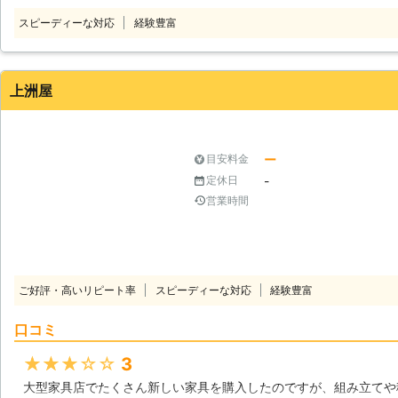
家具組立が難しいという場合や、組
スピーディーな対応
経験豊富
ど、家具組立の依頼にはさまざまな
の組立から設置までご依頼いただく
部屋の家具の移動が必要となる場合
依頼くださいませ。 ●早朝や深夜も受け付けます！お客様の要望に柔軟に
上洲屋
対応 「仕事の都合で家具組立に立
ても日中には家具を使えるように組
ありましたら、当店にお任せくださ
ー
目安料金
いたします。 株式会社エフアイピー興業では家具組立を承っています。無
-
定休日
理な組立は、落としたりぶつけたり
ともあります。「自分で家具組立は
営業時間
店にご依頼くださいませ。
ご好評・高いリピート率
スピーディーな対応
経験豊富
口コミ
★★★★★
3
大型家具店でたくさん新しい家具を購入したのですが、組み立てや