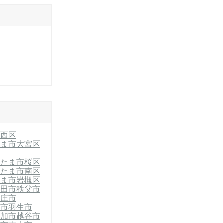
市西区
たま市大宮区
いたま市桜区
いたま市南区
たま市岩槻区
行田市
秩父市
本庄市
山市
羽生市
草加市
越谷市