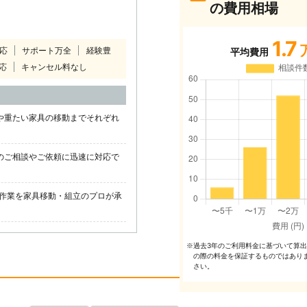
の費用相場
1.7
対応
サポート万全
経験豊
平均費用
応
キャンセル料なし
や重たい家具の移動までそれぞれ
のご相談やご依頼に迅速に対応で
作業を家具移動・組立のプロが承
過去3年のご利⽤料⾦に基づいて算
※
の際の料⾦を保証するものではあり
さい。