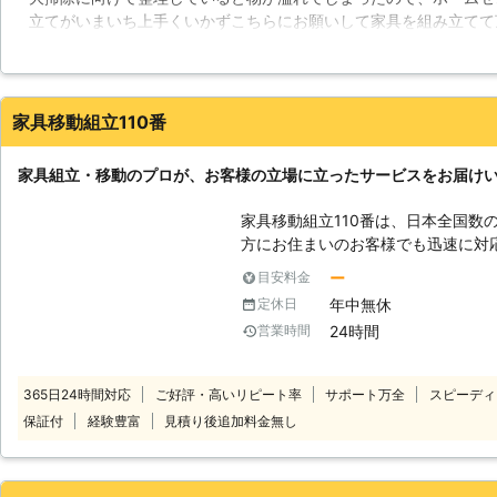
木製シングルベッド（収納なし）40
立てがいまいち上手くいかずこちらにお願いして家具を組み立てて
で目安となっております。
ていただき組み立てもあっと言う間に終わりました。自分では中々
さりありがたいです。次の件があったようであんまり時間を取らず
すのも良いのですがもう少し丁寧な対応をして下さるとより良いと
家具移動組立110番
群馬県
佐波郡玉村町
2016年10月27日
家具組立・移動のプロが、お客様の立場に立ったサービスをお届け
家具移動組立110番は、日本全国数
方にお住まいのお客様でも迅速に対応いたします。 
時間365日年中無休でお電話を受け
ー
目安料金
様の都合の良い時間帯にいつでもお電話ください。 
年中無休
定休日
ッフがお客様のお悩みをお聞きします。 「お部屋の模様替えを
24時間
営業時間
ど、家具が重くて大変なので手伝っ
立がうまくいかないから対応してほしい」など。 こ
り、お悩みのお客様はぜひ家具移動組立1
365日24時間対応
ご好評・高いリピート率
サポート万全
スピーディ
移動が大変だった家具も、組立が難
保証付
経験豊富
見積り後追加料金無し
豊富なベテランが迅速に解決します。 家具移動組立110番では、家具の
作業や移動作業にお困りのお客様に