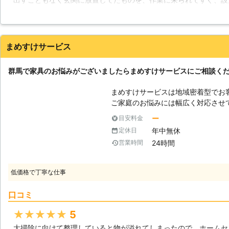
か。そんなお悩みを持つお方にも、
組み立てが完了しました。作業に入る時や終了後もしっかり声をか
す！
ため不信感も感じませんでした。完成後も出来がとても綺麗で感動
無駄なく感心しました。またお願いします。
まめすけサービス
東京都
練馬区
2016年12月11日
群馬で家具のお悩みがございましたらまめすけサービスにご相談く
まめすけサービスは地域密着型でお
ご家庭のお悩みには幅広く対応させ
や家具移動といった精密かつ力作業
ー
目安料金
て、徹底サポートさせていただきま
年中無休
定休日
様には高品質のサービスをお届けし
24時間
営業時間
りましたら、まずは当社にご連絡下
消いたします。 【家具の重さ】 家具の目安となる重さをご存知でしょう
か。ダンベルなどとは違い、持ちに
低価格で丁寧な仕事
を知っておくことで、出来る出来な
と感じた物がございましたら、当社
口コミ
びになる際は、周囲への配慮やお怪
い。 ・イスの場合 ラタンチェア5kg
★★★★★
5
敷机35k、一枚板天板60kg ・ソフ
大掃除に向けて整理していると物が溢れてしまったので、ホームセ