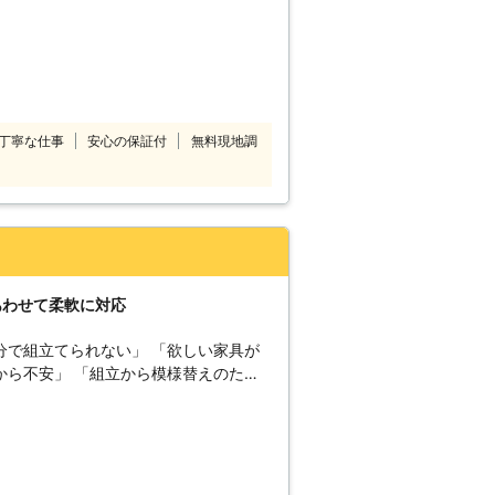
ず。 弊社では、リーズナブルな価格
えております。 家具組立作業
子紙張り替え工事、壁紙クロス張り替え
ト張り工事、石膏ボード張り工事、構造
張り工事、珪藻土工事、漆喰工事、アス
丁寧な仕事
安心の保証付
無料現地調
タル工事、コンクリート工事、ブロック
門周り工事、駐車場工事、除草作業、草
草工事等、弊社ではあらゆる事に対応し
して欲しい事が有りましたらご相談下さ
あわせて柔軟に対応
分で組立てられない」 「欲しい家具が
から不安」 「組立から模様替えのため
店は埼玉県春日部市に拠点を置く業者で
が増えてきました。「自分でできると思
自分でやれない」というときには当店に