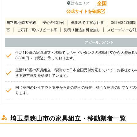
全国
対応エリア
公式サイトを確認
無料現地調査実施
安心の保証付
低価格で丁寧な仕事
365日24時間
富
ご好評・高いリピート率
見積り後追加料金無し
スピーディーな対
アピールポイント
生活110番の家具組立・移動ではベッドやタンスの移動組立から大型家具
8,800円～（税込）承っております。
生活110番の家具組立・移動では日本全国受付対応していて、お客様から
きる運営体制を構築しています。
同じ室内のレイアウト変更から別の階への移動、様々な家具の組立などの
ります。
埼玉県狭山市の家具組立・移動業者一覧