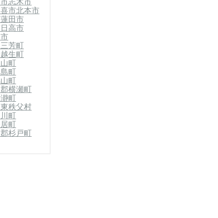
霞市
志木市
久喜市
北本市
市
蓮田市
市
日高市
岡市
郡三芳町
郡越生町
嵐山町
川島町
鳩山町
父郡横瀬町
長瀞町
郡東秩父村
神川町
寄居町
飾郡杉戸町