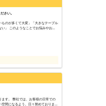
ください。
いものが多くて大変」「大きなテーブル
ない」 このようなことでお悩みやお困
株式会社ケンソウでは家具の組立、移動
ください。 経験豊富で実績豊富な熟練
要望やご希望に対応します。細かなこと
安心ください。 どのような小さなお悩
解決いたします。 もちろん、家具の移
に対応しております。様々な面からお客
客様の困ったをお聞かせください。
ります。 弊社では、お客様の日常での
い空間になるよう、日々努めておりま