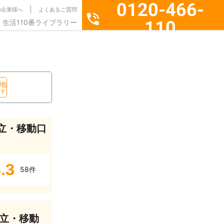
0120-466-
の企業様へ
よくあるご質問
110
生活110番ライブラリー
通話料無料・24時間365日受付
地
探す
立・移動口
.3
58件
立・移動