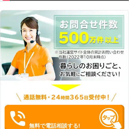
ち会える時間が限られている」「どう
しても日中には家具を使えるように組
み立ててほしい」というようなご依頼
がありましたら、当店にお任せくださ
い。早朝や深夜のご依頼にも柔軟に対
応いたします。 株式会社エフアイピ
ー興業では家具組立を承っています。
無理な組立は、落としたりぶつけたり
して家具や床、壁などを傷めてしまう
こともあります。「自分で家具組立は
難しいかも……」というときにはぜひ
当店にご依頼くださいませ。
無料で電話相談する!