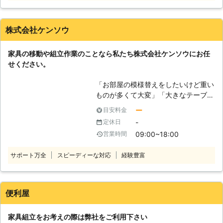
ど、家具が重くて大変なので手伝って
ほしい」 「説明書を見ても家具の組
立がうまくいかないから対応してほし
株式会社ケンソウ
い」など。 このようなことでお困
り、お悩みのお客様はぜひ家具移動組
家具の移動や組立作業のことなら私たち株式会社ケンソウにお任
立110番をご利用ください。 大きくて
せください。
移動が大変だった家具も、組立が難し
くてできなかったという家具も、実績
「お部屋の模様替えをしたいけど重い
豊富なベテランが迅速に解決します。
ものが多くて大変」「大きなテーブル
家具移動組立110番では、家具の組立
を買ったけど一人では組み立てられな
作業や移動作業にお困りのお客様に喜
ー
目安料金
い」 このようなことでお悩みやお困
んで対応させていただきます。
-
定休日
りのお客様はおりませんか。私たち株
09:00~18:00
営業時間
式会社ケンソウでは家具の組立、移動
作業に対応しておりますのでお任せく
サポート万全
スピーディーな対応
経験豊富
ださい。 経験豊富で実績豊富な熟練
のプロが迅速に対応し、お客様のご要
望やご希望に対応します。細かなこと
までしっかりと聞き届けますのでご安
便利屋
心ください。 どのような小さなお悩
みでも弊社スタッフが真摯に対応し解
家具組立をお考えの際は弊社をご利用下さい
決いたします。 もちろん、家具の移