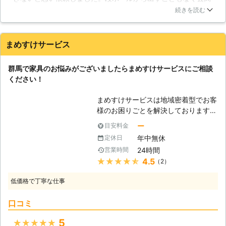
に放置してたものを、作業に来られてすぐ、設置する場所に運
行う事で一部の部品を破損させてしま
続きを読む
んでもらい、短時間で組み立てが完了しました。作業に入る時
えば利点を活かす事が出来なくなって
や終了後もしっかり声をかけてくださり、丁寧な言葉使いだっ
しまいます。私たちはこの様な業務に
たため不信感も感じませんでした。完成後も出来がとても綺麗
対して日々作業を行っておりますの
まめすけサービス
で感動しました。設置後も速やかに片付けて無駄なく感心しま
で、確かな技術でスピーディーに仕上
した。またお願いします。
げさせて頂いているのです。 【思い
群馬で家具のお悩みがございましたらまめすけサービスにご相談
出深い家具】 家具は家具でも、思い
東京都
練馬区
2016年12月11日
ください！
出のたくさん詰まった物や大切にして
いる物など、お客様にとっては非常に
まめすけサービスは地域密着型でお客
価値観の高い家具は存在するかと思わ
様のお困りごとを解決しております。
れます。大切な物をキズ付けてしまっ
ご家庭のお悩みには幅広く対応させて
ー
目安料金
たり、粗末に扱ってしまえば大きな後
いただいている当社ですが、家具組立
悔となってしまうのではないでしょう
年中無休
定休日
や家具移動といった精密かつ力作業と
か。そんなお悩みを持つお方にも、私
24時間
営業時間
なる場合でも、お客様のご要望に応じ
たちが全力でサポートさせて頂きま
★★★★★
4.5
（2）
て、徹底サポートさせていただきま
す！
す。経験豊富なスタッフを派遣し、お
低価格で丁寧な仕事
客様には高品質のサービスをお届けし
ておりますので、群馬でお困りごとが
口コミ
ありましたら、まずは当社にご連絡下
さい。お客様に代わってお困りごとを
5
★★★★★