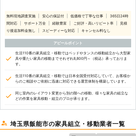
無料現地調査実施
安心の保証付
低価格で丁寧な仕事
365日24時
間対応
サポート万全
経験豊富
ご好評・高いリピート率
見積
り後追加料金無し
スピーディーな対応
キャンセル料なし
アピールポイント
生活110番の家具組立・移動ではベッドやタンスの移動組立から大型家
具や重たい家具の移動までそれぞれ8,800円～（税込）承っておりま
す。
生活110番の家具組立・移動では日本全国受付対応していて、お客様か
らのご相談やご依頼に迅速に対応できる運営体制を構築しています。
同じ室内のレイアウト変更から別の階への移動、様々な家具の組立な
どの作業を家具移動・組立のプロが承ります。
埼玉県飯能市の家具組立・移動業者一覧