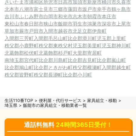
さいたま市浦和区
所沢市
日高市
加須市
新座市
桶川市
久喜市
北本市
八潮市
富士見市
三郷市
蓮田市
坂戸市
幸手市
鶴ヶ島市
吉川市
ふじみ野市
白岡市
和光市
志木市
朝霞市
本庄市
東松山市
春日部市
狭山市
飯能市
羽生市
鴻巣市
深谷市
上尾市
草加市
蕨市
戸田市
入間市
越谷市
北足立郡伊奈町
入間郡三芳町
入間郡毛呂山町
比企郡滑川町
児玉郡上里町
秩父郡小鹿野町
秩父郡東秩父村
児玉郡美里町
児玉郡神川町
北葛飾郡松伏町
北葛飾郡杉戸町
大里郡寄居町
南埼玉郡宮代町
比企郡川島町
比企郡吉見町
比企郡嵐山町
比企郡鳩山町
比企郡ときがわ町
秩父郡横瀬町
入間郡越生町
秩父郡皆野町
秩父郡長瀞町
比企郡小川町
生活110番TOP
便利屋・代行サービス
家具組立・移動
埼玉県
飯能市の家具組立・移動業者一覧
通話料無料
24時間365日受付！