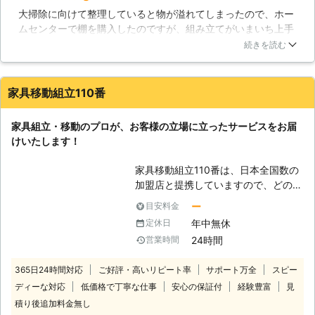
解消いたします。 【家具の重さ】 家
大掃除に向けて整理していると物が溢れてしまったので、ホー
具の目安となる重さをご存知でしょう
ムセンターで棚を購入したのですが、組み立てがいまいち上手
か。ダンベルなどとは違い、持ちにく
くいかずこちらにお願いして家具を組み立てて頂きました。細
い物が多々あります。ある程度の重さ
続きを読む
かい作業を丁寧に行っていただき組み立てもあっと言う間に終
を知っておくことで、出来る出来ない
わりました。自分では中々出来ないような作業を迅速に行って
の判断材料にしていただき、出来ない
下さりありがたいです。次の件があったようであんまり時間を
と感じた物がございましたら、当社に
家具移動組立110番
取らずに帰られました。説明もパパッとこなすのも良いのです
お任せください。もし、ご自身でお運
がもう少し丁寧な対応をして下さるとより良いと思いました。
びになる際は、周囲への配慮やお怪我
家具組立・移動のプロが、お客様の立場に立ったサービスをお届
をなさらぬようにお気を付けくださ
群馬県
佐波郡玉村町
2016年10月27日
けいたします！
い。 ・イスの場合 ラタンチェア
5kg、ビジネスチェア20kg ・机の場
家具移動組立110番は、日本全国数の
合 座敷机35k、一枚板天板60kg ・ソ
加盟店と提携していますので、どの地
ファ、ベッドの場合 3人掛けソファ
方にお住まいのお客様でも迅速に対応
ー
目安料金
50kg、木製シングルベッド（収納な
いたします。 コールセンターでは24
し）40kg ※素材や形状により異な
年中無休
定休日
時間365日年中無休でお電話を受け付
り、あくまで目安となっております。
24時間
営業時間
けています。 深夜でも早朝でもお客
様の都合の良い時間帯にいつでもお電
365日24時間対応
ご好評・高いリピート率
サポート万全
スピー
話ください。 コールセンターのスタ
ディーな対応
低価格で丁寧な仕事
安心の保証付
経験豊富
見
ッフがお客様のお悩みをお聞きしま
す。 「お部屋の模様替えをしたいけ
積り後追加料金無し