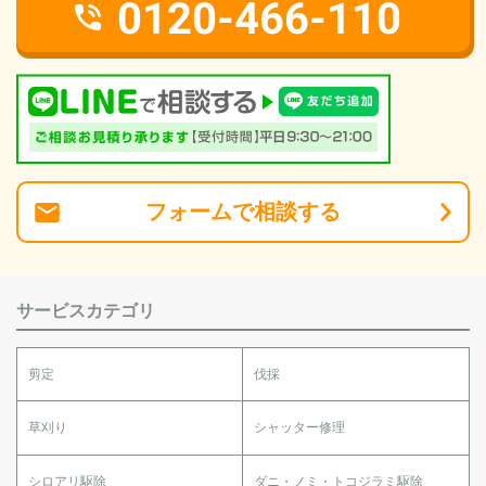
0120-466-110
フォーム
で
相談
する
サービスカテゴリ
剪定
伐採
草刈り
シャッター修理
シロアリ駆除
ダニ・ノミ・トコジラミ駆除