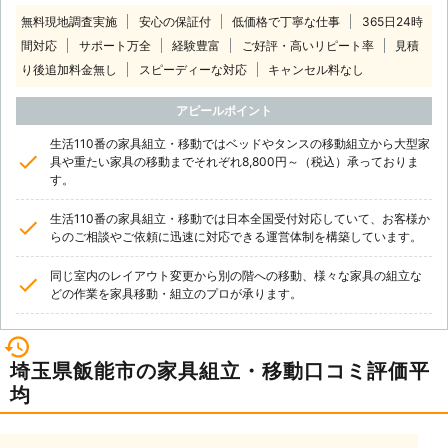
無料現地調査実施
安心の保証付
低価格で丁寧な仕事
365日24時
間対応
サポート万全
経験豊富
ご好評・高いリピート率
見積
り後追加料金無し
スピーディーな対応
キャンセル料なし
アピールポイント
生活110番の家具組立・移動ではベッドやタンスの移動組立から大型家
具や重たい家具の移動までそれぞれ8,800円～（税込）承っておりま
す。
生活110番の家具組立・移動では日本全国受付対応していて、お客様か
らのご相談やご依頼に迅速に対応できる運営体制を構築しています。
同じ室内のレイアウト変更から別の階への移動、様々な家具の組立な
どの作業を家具移動・組立のプロが承ります。
埼玉県飯能市の家具組立・移動口コミ評価平
均