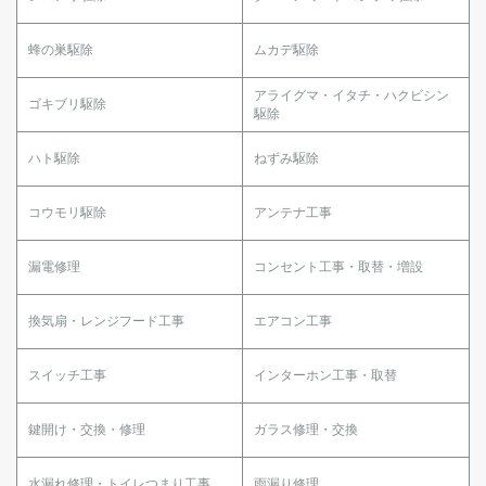
蜂の巣駆除
ムカデ駆除
アライグマ・イタチ・ハクビシン
ゴキブリ駆除
駆除
ハト駆除
ねずみ駆除
コウモリ駆除
アンテナ工事
漏電修理
コンセント工事・取替・増設
換気扇・レンジフード工事
エアコン工事
スイッチ工事
インターホン工事・取替
鍵開け・交換・修理
ガラス修理・交換
水漏れ修理・トイレつまり工事
雨漏り修理