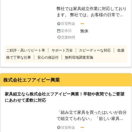
動や組立以外にも数多くのサービスに
弊社では家具組立作業に対応しており
対応しております。様々な面からお客
ます。 弊社では、お客様の日常での
様の生活をサポートしますので、お客
困ったを解決し、より良い過ごし易い
様の困ったをお聞かせください。
ー
目安料金
空間になるよう、日々努めておりま
無休
定休日
す。 「一人で行うのは無理、でも業
営業時間
者に依頼するのは高額なのでは？」そ
のような疑問を持つお客様も多いは
ご好評・高いリピート率
サポート万全
スピーディーな対応
低価
ず。 弊社では、リーズナブルな価格
格で丁寧な仕事
安心の保証付
無料現地調査実施
で、お客様のお手伝いをさせて頂けれ
ばと考えております。 家具組立作業
以外にも、手摺り設置工事、襖・障子
紙張り替え工事、壁紙クロス張り替え
株式会社エフアイピー興業
工事、網戸張り替え工事、遮音シート
張り工事、石膏ボード張り工事、構造
家具組立なら株式会社エフアイピー興業！早朝や夜間でもご要望
用合板張り工事、床板フローリング張
にあわせて柔軟に対応
り工事、珪藻土工事、漆喰工事、アス
ファルト工事、砂利敷き工事、モルタ
「組み立て家具を買ったはいいが自分
ル工事、コンクリート工事、ブロック
で組立てられない」 「欲しい家具が
工事、フェンス設置工事、塀工事、門
あるが、自分組立なければならないか
周り工事、駐車場工事、除草作業、草
ー
目安料金
ら不安」 「組立から模様替えのため