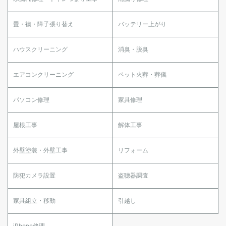
畳・襖・障子張り替え
バッテリー上がり
ハウスクリーニング
消臭・脱臭
エアコンクリーニング
ペット火葬・葬儀
パソコン修理
家具修理
屋根工事
解体工事
外壁塗装・外壁工事
リフォーム
防犯カメラ設置
盗聴器調査
家具組立・移動
引越し
iPhone修理