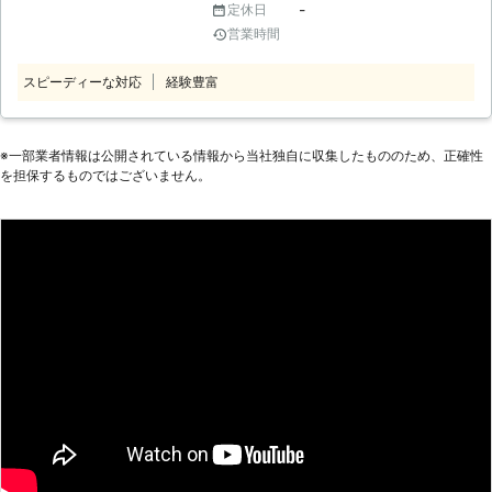
刈り作業、剪定工事、伐採工事、防草
-
定休日
家具移動まで依頼したい」 このよう
工事等、弊社ではあらゆる事に対応し
営業時間
に家具組立にお困りなら株式会社エフ
ておりますので、気になる事、解決し
アイピー興業にお任せください。当店
て欲しい事が有りましたらご相談下さ
スピーディーな対応
経験豊富
は埼玉県春日部市に拠点を置く業者で
い。
す。近年ではご自分で組立てる家具が
増えてきました。「自分でできると思
ったのに……」「思ったより重くて自
※⼀部業者情報は公開されている情報から当社独⾃に収集したもののため、正確性
を担保するものではございません。
分でやれない」というときには当店に
ご依頼ください。 ●家具組立から設
置までお任せください！ 一人暮らし
で家具組立が難しいという場合や、組
立が苦手だから依頼したいという場合
など、家具組立の依頼にはさまざまな
経緯があるかと思います。当店では家
具の組立から設置までご依頼いただく
ことが可能です。また家具設置のため
に部屋の家具の移動が必要となる場合
には、家具移動も承ります。お気軽に
ご依頼くださいませ。 ●早朝や深夜
も受け付けます！お客様の要望に柔軟
に対応 「仕事の都合で家具組立に立