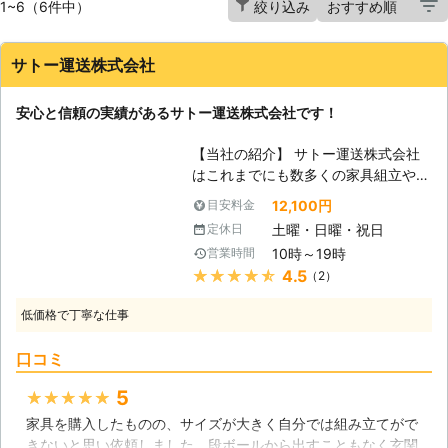
1~6（6件中）
絞り込み
サトー運送株式会社
安心と信頼の実績があるサトー運送株式会社です！
【当社の紹介】 サトー運送株式会社
はこれまでにも数多くの家具組立や移
動を行わせて頂いてきた実績のある会
12,100円
目安料金
社であり、現場経験の多い優秀なスタ
土曜・日曜・祝日
定休日
ッフが揃っております。親しみやすい
10時～19時
営業時間
サービスをご用意してお客様満足度の
★★★★★
4.5
（2）
高い作業を提供させて頂きますので、
お気軽にご相談ください。 【複雑な
低価格で丁寧な仕事
家具が増えています】 時代の進化に
伴い、家具などの日用品も年々複雑な
口コミ
構造の家具などが増えている傾向があ
ります。非常に利便性が高い事から素
5
★★★★★
晴らしい商品と言える物も数多く存在
家具を購入したものの、サイズが大きく自分では組み立てがで
するのですが、組み立てなどで間違っ
きないと思い依頼しました。段ボールから出すこともなく玄関
たやり方をしてしまったり、無理して