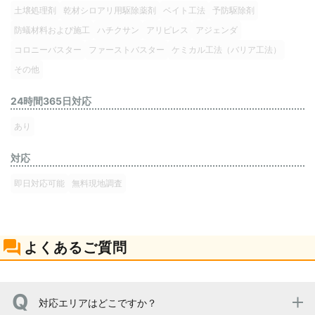
土壌処理剤
乾材シロアリ用駆除薬剤
ベイト工法
予防駆除剤
防蟻材料および施工
ハチクサン
アリピレス
アジェンダ
コロニーバスター
ファーストバスター
ケミカル工法（バリア工法）
その他
24時間365日対応
あり
対応
即日対応可能
無料現地調査
よくあるご質問
対応エリアはどこですか？