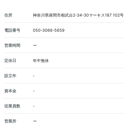
住所
神奈川県座間市相武台2-34-30マーキス187 102号
電話番号
050-3066-5659
営業時間
ー
定休日
年中無休
設立年
-
資本金
-
従業員数
-
営業所
ー