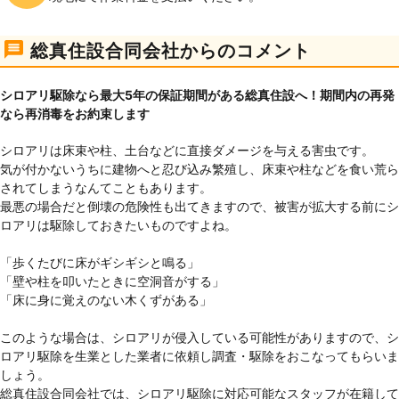
総真住設合同会社からのコメント
シロアリ駆除なら最大5年の保証期間がある総真住設へ！期間内の再発
なら再消毒をお約束します
シロアリは床束や柱、土台などに直接ダメージを与える害虫です。
気が付かないうちに建物へと忍び込み繁殖し、床束や柱などを食い荒ら
されてしまうなんてこともあります。
最悪の場合だと倒壊の危険性も出てきますので、被害が拡大する前にシ
ロアリは駆除しておきたいものですよね。
「歩くたびに床がギシギシと鳴る」
「壁や柱を叩いたときに空洞音がする」
「床に身に覚えのない木くずがある」
このような場合は、シロアリが侵入している可能性がありますので、シ
ロアリ駆除を生業とした業者に依頼し調査・駆除をおこなってもらいま
しょう。
総真住設合同会社では、シロアリ駆除に対応可能なスタッフが在籍して