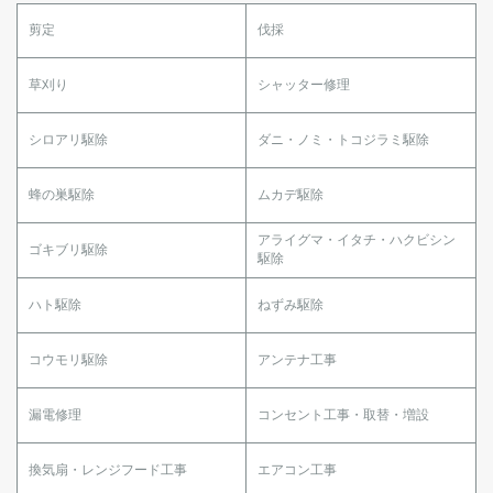
剪定
伐採
草刈り
シャッター修理
シロアリ駆除
ダニ・ノミ・トコジラミ駆除
蜂の巣駆除
ムカデ駆除
アライグマ・イタチ・ハクビシン
ゴキブリ駆除
駆除
ハト駆除
ねずみ駆除
コウモリ駆除
アンテナ工事
漏電修理
コンセント工事・取替・増設
換気扇・レンジフード工事
エアコン工事