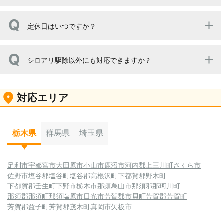
栃木県・群馬県・埼玉県です。
定休日はいつですか？
弊社は年中無休で営業しております。
シロアリ駆除以外にも対応できますか？
はい、ネズミ・ハクビシン・アライグマ・イタチなどの害
対応エリア
獣駆除に対応可能です。
栃木県
群馬県
埼玉県
足利市
宇都宮市
大田原市
小山市
鹿沼市
河内郡上三川町
さくら市
佐野市
塩谷郡塩谷町
塩谷郡高根沢町
下都賀郡野木町
下都賀郡壬生町
下野市
栃木市
那須烏山市
那須郡那珂川町
那須郡那須町
那須塩原市
日光市
芳賀郡市貝町
芳賀郡芳賀町
芳賀郡益子町
芳賀郡茂木町
真岡市
矢板市