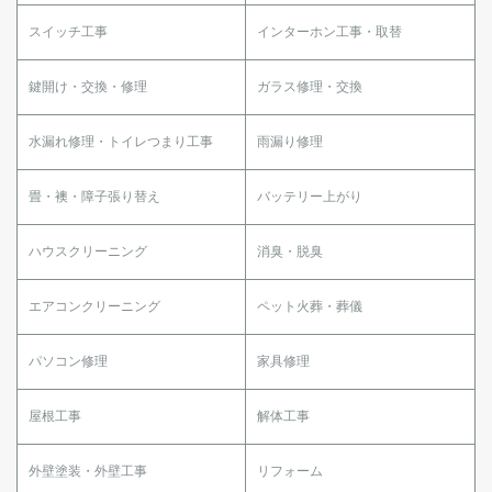
スイッチ工事
インターホン工事・取替
鍵開け・交換・修理
ガラス修理・交換
水漏れ修理・トイレつまり工事
雨漏り修理
畳・襖・障子張り替え
バッテリー上がり
ハウスクリーニング
消臭・脱臭
エアコンクリーニング
ペット火葬・葬儀
パソコン修理
家具修理
屋根工事
解体工事
外壁塗装・外壁工事
リフォーム