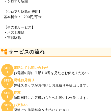
・シロアリ駆除
【シロアリ駆除の費用】
基本料金：1,200円/平米
【その他サービス】
・ネズミ駆除
・害獣駆除
サービスの流れ
電話にてお問い合わせ
STEP
1
お電話の際に生活110番を見たとお伝えください
現地お見積り
STEP
2
弊社スタッフがお伺いしお見積りを提出します。
作業
STEP
3
訪問日時にお客様のもとへお伺いし作業します。
お支払い
STEP
4
現地にて作業料金を支払いください。