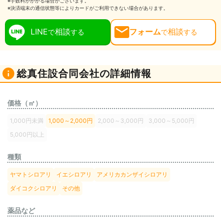
※手数料がかかる場合がございます。
※決済端末の通信状態等によりカードがご利用できない場合があります。
LINE
相談
フォーム
相談
で
する
で
する
総真住設合同会社の詳細情報
価格（㎡）
1,000円未満
1,000～2,000円
2,000～3,000円
3,000～5,000円
5,000円以上
種類
ヤマトシロアリ
イエシロアリ
アメリカカンザイシロアリ
ダイコクシロアリ
その他
薬品など