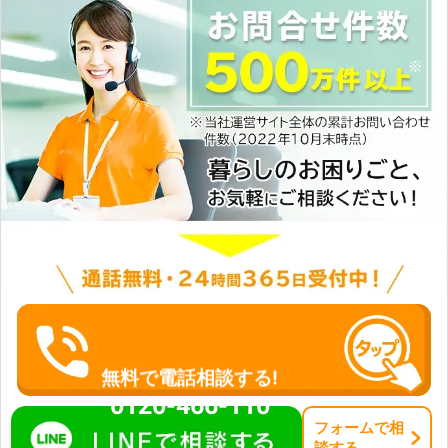
無料で電話相談する!
0120-466-110
フォーム
で
相
談
する