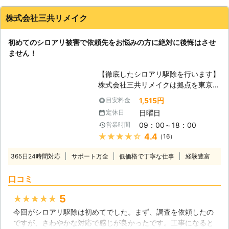
株式会社三共リメイク
初めてのシロアリ被害で依頼先をお悩みの方に絶対に後悔はさせ
ません！
【徹底したシロアリ駆除を行います】
株式会社三共リメイクは拠点を東京や
千葉、茨城におき、東京都を中心に関
1,515円
目安料金
東一円のシロアリ駆除のプロフェッシ
日曜日
定休日
ョナルとして活動しています。ターマ
09：00～18：00
営業時間
イトコントロール業務を遂行するに当
★★★★★
4.4
（16）
たり、ヤマトシロアリやイエシロア
リ、アメリカカンザイシロアリ等の形
365日24時間対応
サポート万全
低価格で丁寧な仕事
経験豊富
態や生態を熟知した日本シロアリ対策
協会認定のシロアリ防除施工士、蟻害
口コミ
腐朽検査員がシロアリ被害の原因であ
る湿気の状態や被害箇所、範囲やシロ
5
★★★★★
アリの種類、防除方法を各住宅に訪れ
今回がシロアリ駆除は初めてでした。まず、調査を依頼したの
て調査を行います。分かりやすく丁寧
ですが、さわやかな対応で感じが良かったです。工事になると
な言葉遣いと説明を心がけています。