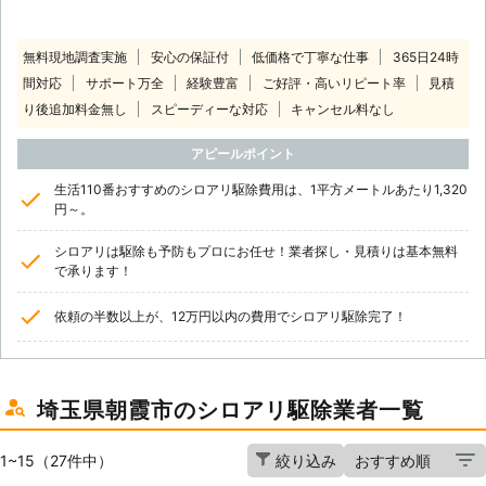
無料現地調査実施
安心の保証付
低価格で丁寧な仕事
365日24時
間対応
サポート万全
経験豊富
ご好評・高いリピート率
見積
り後追加料金無し
スピーディーな対応
キャンセル料なし
アピールポイント
生活110番おすすめのシロアリ駆除費用は、1平方メートルあたり1,320
円～。
シロアリは駆除も予防もプロにお任せ！業者探し・見積りは基本無料
で承ります！
依頼の半数以上が、12万円以内の費用でシロアリ駆除完了！
埼玉県朝霞市のシロアリ駆除業者一覧
1~15（27件中）
絞り込み