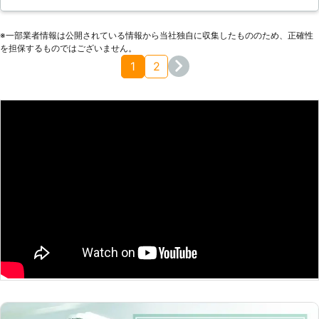
みつかれやすい家に、自分の家も合致していて途端に怖くなり
ょう。またシロアリは木材以外も加害
ました。調べてみると料金はかなり高いのですが、シロアリ予
することができるため、鉄筋コンクリ
※⼀部業者情報は公開されている情報から当社独⾃に収集したもののため、正確性
防の工事ができるみたいです。出費はかさみますが、もしシロ
ートなどの住宅にも侵入して加害しま
を担保するものではございません。
アリに棲みつかれて柱がめちゃくちゃになって、家が倒壊でも
す。シロアリ被害はどれだけ新築物件
1
2
したら。そう思うと頼まないわけにはいきませんでした。予防
が並ぶ住宅地であっても侵入すること
工事をしてもらって、心配はなくなりました。
がありますので、決して油断してはい
けません。 【シロアリ駆除のご相談
埼玉県
三郷市
2016年11月27日
は当社まで】 シロアリ駆除はご自身
でおこなわれた場合ですと、適切な駆
除をおこなえない恐れもありますし、
作業中に怪我などの危険もあります。
シロアリの駆除は専門スタッフ達が在
籍している株式会社TTNコーポレーシ
ョンまでご相談ください。お客様にシ
ロアリの居ない快適、豊かな毎日を送
れる様にさせていただきます。