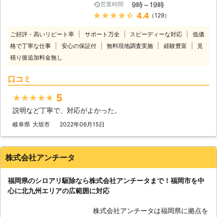
9時～19時
営業時間
除は、 ①5年間の保証付き ②作業中
社ALTで施工いただいた場合は、5年
★★★★★
4.4
（129）
に周辺を汚さぬよう養生を徹底！ ③
間の再施工保証が付いています。 施
リフォームとシロアリ駆除のセットプ
工後に万が一シロアリが発生していた
ご好評・高いリピート率
サポート万全
スピーディーな対応
低価
ラン※セットならではの特別価格 この
ら無償で再施工します。 また『施工
格で丁寧な仕事
安心の保証付
無料現地調査実施
経験豊富
見
ように弊社ならではの特別サービスで
をしたらやりっぱなしで確認をしな
積り後追加料金無し
シロアリ駆除を提供しております。
い』のでは保証の意味がありません。
ご相談・お見積りは無料となっており
ALTでは1年毎にアフターフォローを
口コミ
ますので、まずはお気軽にお問い合わ
行なっているので、万が一のシロアリ
せください。 ■全国対応！お電話一
再発生を見逃しませんのでご安心くだ
5
★★★★★
本で駆け付けます ロイ株式会社では
さい！ 株式会社ALTは「人と街を繋
直営店・協力店を含め、全国に対応し
説明など丁寧で、対応がよかった。
ぎ、信頼を積み重ねる企業でありた
ております。 お電話一本いただけれ
い」と考えています。 床下は目に見
岐阜県
大垣市
2022年06月15日
ば、当日もしくは翌日に無料調査に伺
えにくい部分であるため、お客様が施
います。 また年中無休で対応してい
工内容に不安を感じないようしっかり
るため、土日祝日などお客様のご都合
とお話し、お客様がご納得いただける
株式会社アンチータ
に合わせて対応可能です。 お客様第
施工をご提供できるよう徹底すること
一を心がけてシロアリ駆除をおこない
をモットーとしているのです。 床下
ますので、お困りの際は何時でもご相
福岡県のシロアリ駆除なら株式会社アンチータまで！福岡市を中
の検査や相見積りも無料で承っており
談ください。 ※「宮城県」「広島県」
心に北九州エリアの広範囲に対応
ますので、まずはお気軽にご相談くだ
「福岡県」については今後出店予定
さいませ。
■ロイ株式会社シロアリ駆除 弊社で
株式会社アンチータは福岡県に拠点を