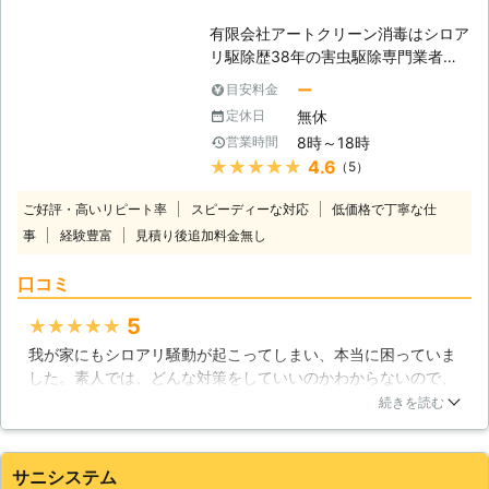
もとに参考金額を表示しております ※
ターフォローとして「しろあり防除保
お客様のご依頼内容によって金額は異
証書」と「管理保証書」の2通りの保
福岡県
福岡市東区
2016年11月30日
有限会社アートクリーン消毒はシロア
なるため、正確な金額はご依頼時のお
証書を提供しております。 ・「しろ
リ駆除歴38年の害虫駆除専門業者。
見積りにてご提示いたします
あり防除保証書」について シロアリ
ヤマトシロアリやアメリカカンザイシ
ー
目安料金
が発生した場合に、被害にあった部位
ロアリなど幅広いシロアリに対応して
を修理費用1,000万円上限として修理
無休
定休日
おり、駆除実績も豊富です。 埼玉県
させていただく保険会社加入の保証で
8時～18時
営業時間
さいたま市を中心に1坪4,400円～(税
す。 ・「管理保証書」について 施工
★★★★★
4.6
（5）
込)からご相談を承ります。 出張費、
後、シロアリが再発した場合に、無料
お見積りは無料！ さらに、駆除後の
で駆除処理をおこなうという当初規定
ご好評・高いリピート率
スピーディーな対応
低価格で丁寧な仕
アフターフォローとして5～7年の安
の保証になります。 また、住まいや
事
経験豊富
見積り後追加料金無し
心保証をお付けします。 ※ご希望によ
車の破損など、施工時の万が一の事故
り保証期間内の無料点検もいたします
に備え「賠償保険」にも加入しており
口コミ
シロアリに関するご相談は、ぜひとも
ます。
有限会社アートクリーン消毒におまか
5
★★★★★
せください。 豊富な経験、確かな技
我が家にもシロアリ騒動が起こってしまい、本当に困っていま
術を用いて駆除をさせていただきま
した。素人では、どんな対策をしていいのかわからないので、
す。 ■シロアリ駆除歴38年の害虫駆
いろいろ調べた結果、業者に対処を依頼することにしました。
除専門業者 弊社はシロアリ駆除歴38
続きを読む
徹底的に依頼者に寄り添ってくれるとして評判が良いことで知
年の害虫駆除専門業者として、下記セ
られる業者のため、安心して依頼しました。とにかく、丁寧な
ールスポイントのもとお客様のご依頼
仕事で我が家の悩みに対処してくれたことに感謝しています。
をお引受けいたします。 【有限会社
サニシステム