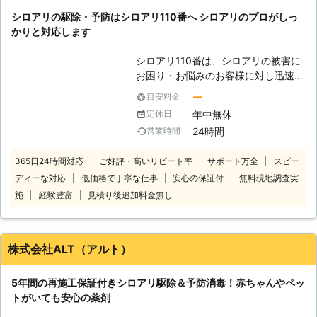
物と好む環境が揃ってしまうので注意
東京都
渋谷区
2016年11月30日
シロアリの駆除・予防はシロアリ110番へ シロアリのプロがしっ
をしないといけません。床下に被害が
かりと対応します
多くなりますが、ここの湿度にはよく
注意をしておくようにしましょう。
シロアリ110番は、シロアリの被害に
【積極的に対応しております】 シロ
お困り・お悩みのお客様に対し迅速な
アリ駆除に関しては積極的に対応して
対応をさせていただいております。
おりますので、ぜひとも私たちアール
ー
目安料金
シロアリは一匹でもいたら3万匹はい
ズホールディングスにシロアリ駆除を
年中無休
定休日
ると言われています。もしも家の中や
おまかせください。皆さまの家をシロ
24時間
営業時間
お庭などでシロアリを見かけた際は被
アリの被害から全力で守らせていただ
害が大きくなる前にお知らせくださ
きます。またシロアリ以外の害虫であ
365日24時間対応
ご好評・高いリピート率
サポート万全
スピー
い。駆除が遅れると、さらに被害が拡
っても、例えばゴキブリやムカデなど
ディーな対応
低価格で丁寧な仕事
安心の保証付
無料現地調査実
大します。シロアリ110番では全国数
の駆除も行っておりますのでぜひとも
多くの加盟店と提携していますので、
施
経験豊富
見積り後追加料金無し
ご相談ください。
日本全国どこでも対応しております。
経験と実績が豊富だから、これまでに
培ってきた確かな技術でシロアリの駆
株式会社ALT（アルト）
除・予防を行います。 技術があるか
ら、施工に必要な時間も短縮。そし
5年間の再施工保証付きシロアリ駆除＆予防消毒！赤ちゃんやペッ
て、常にお客様目線での作業を心掛け
トがいても安心の薬剤
ておりますので、安心してお任せくだ
さい。 ご自宅のみならず、アパート