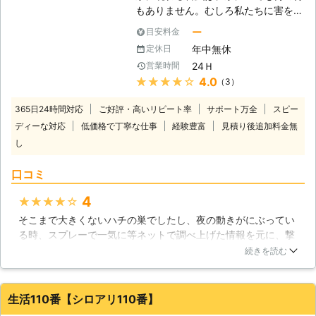
立ってきています。当社は近年増えて
もありません。むしろ私たちに害を与
きたそれらのシロアリ駆除にも豊富な
えるものばかりです。そのために害虫
実績がありますので、ご依頼いただけ
ー
目安料金
駆除は業者が全力でやらないと意味が
ば適切な調査とシロアリ駆除を行い、
年中無休
定休日
ありません。適当な駆除をしてしまっ
再発生の不安を残さない安心のサービ
24Ｈ
営業時間
ては、害虫を生き残らせてしまいま
スを提供させていただきます。
★★★★★
4.0
（3）
す。特にシロアリは数が多いので、下
手な駆除をやってもあまり意味があり
365日24時間対応
ご好評・高いリピート率
サポート万全
スピー
ません。しかし、私たちアールズホー
ディーな対応
低価格で丁寧な仕事
経験豊富
見積り後追加料金無
ルディングスには何の問題もありませ
し
ん。害虫駆除のプロ集団ですので、シ
ロアリ駆除に関しても非常に詳しい知
口コミ
識と豊富な経験を積んでおります。害
虫駆除、シロアリ駆除はぜひ私たちに
4
★★★★★
ご依頼ください。皆さまからのお問い
合わせをお待ちしております。 【湿
そこまで大きくないハチの巣でしたし、夜の動きがにぶってい
気は要注意です】 シロアリの大好物
る時、スプレーで一気に等ネットで調べ上げた情報を元に、撃
は木材ですが、湿った木材しか食べな
退しようとしておりました。結果失敗し、何か所か刺され、こ
続きを読む
いので、湿度というのがシロアリにと
ちらにお願いいたしました。いくら小さくても素人が行うもの
っては重要な点になるのです。またシ
ではないですね、さすがプロです。ものの数秒で撃退していた
ロアリは陽気な環境よりも暗くて湿っ
だきました。最初から頼めば良かったです。また機会があれ
生活110番【シロアリ110番】
た環境を好むために、湿度が高いと鉱
ば、お願いします。