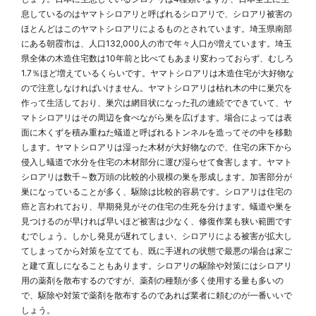
息しているのはヤマトシロアリと呼ばれるシロアリで、シロアリ被害の
ほとんどはこのヤマトシロアリによるものとされています。埼玉県南部
にある朝霞市は、人口132,000人の市で年々人口が増えています。埼玉
県全体の木造住宅数は10年前と比べてもあまり変わっておらず、むしろ
1.7％ほど増えているくらいです。ヤマトシロアリは木造住宅が大好物な
ので注意しなければいけません。ヤマトシロアリは枯れ木の中に巣穴を
作って生活しており、巣穴は網目状になった孔の連続でできていて、ヤ
マトシロアリはその周辺を食べながら巣を広げます。場合によっては表
面に木くずを積み重ねた蟻道と呼ばれるトンネルを造ってその中を移動
します。ヤマトシロアリは湿った木材が大好物なので、住宅の床下から
侵入し蟻道で水分を住宅の木材部分に運び湿らせて食害します。ヤマト
シロアリは数千～数万頭の比較的小規模の巣を形成します。加害部分が
巣になっていることが多く、駆除は比較的容易です。シロアリは住宅の
癌と言われており、早期発見がその住宅の生死を分けます。蟻道や巣を
見つけるのが早ければ早いほど被害は少なく、修復作業も狭い範囲です
むでしょう。しかし発見が遅れてしまい、シロアリによる被害が拡大し
てしまってから対策を立てても、既に手遅れの状態で最悪の場合は家ご
と建て直しになることもあります。シロアリの駆除や対策にはシロアリ
用の薬剤を散布するのですが、薬剤の種類が多く使用する量も多いの
で、駆除や対策で薬剤を散布するのであれば業者に頼むのが一番いいで
しょう。