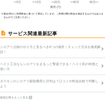
過去3年のご利⽤料⾦に基づいて算出しています。ご利⽤の際の料⾦を保証するものではありま
※
せんのでご注意ください。
サービス関連最新記事
シロアリ点検のやり方と見るべき6つの場所｜チェック方法を徹底解
説！
ベイト工法ならシロアリをまるっと撃退できる！ベイト剤の特徴と
使い方
ダスキンのシロアリ駆除費用と評判は？口コミや料金比較で判断し
よう
最新記事をもっと見る