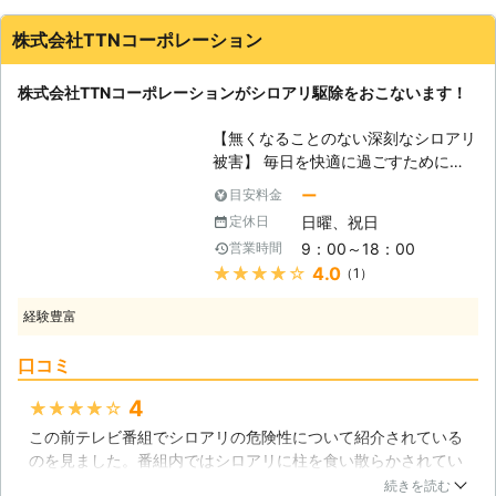
くれたので親切なスタッフだと思いました。積極的にコミュニ
駆除を行っているのです。 【ご質問
ケーションを取ってくれるので、こちらとしても話しやすく、
ください】 シロアリ駆除について
株式会社TTNコーポレーション
シロアリ駆除を徹底的に実施してもらう事ができたので、感謝
は、皆さまも知らないことの方が多い
の気持ちで一杯です。
かと思います。もし分からないことが
株式会社TTNコーポレーションがシロアリ駆除をおこないます！
ありましたら、そのことをご質問くだ
群馬県
邑楽郡邑楽町
2016年11月25日
さい。作業の準備中でもお答えしまし
【無くなることのない深刻なシロアリ
ょう。皆さまの疑問点をなくすことも
被害】 毎日を快適に過ごすためにも
大切な仕事ですので、遠慮されること
大切なのが自宅なのですが、自宅内に
はありません。シロアリ駆除について
ー
目安料金
は様々なトラブルが発生する可能性が
分からないこと、知りたいことがあり
日曜、祝日
定休日
あるのです。水漏れや雨漏り、ガラス
ましたらご質問ください。私たちサニ
9：00～18：00
営業時間
の割れやガス漏れなど、快適な毎日を
システムは、そういったことにもしっ
★★★★★
4.0
（1）
持続するためにもトラブルは早急に解
かり対応する業者なのです。
決する必要があるのです。しかしシロ
経験豊富
アリによる食害には、すぐに気づくこ
とは難しいでしょう。なぜなら、シロ
口コミ
アリは床下や屋根裏など、日頃目にす
ることの無い場所に潜んで食害してい
4
★★★★★
るからです。自宅を狙われてしまうと
この前テレビ番組でシロアリの危険性について紹介されている
床が緩んでしまったり、カビなどで悩
のを見ました。番組内ではシロアリに柱を食い散らかされてい
まされることになり、さらに災害時に
る無残な光景……。その番組で指摘されていた、シロアリに棲
倒壊のリスクが高くなってしまうでし
続きを読む