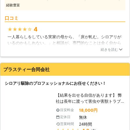
の様々な作業に対応しています】 シ
経験豊富
ロアリ駆除と一口にいっても様々な作
業が考えられます。家屋の床下や屋根
口コミ
裏の調査、薬剤によるシロアリ駆除、
シロアリ予防の対策、住宅以外の建物
4
★★★★★
での作業など。当社ではそれらシロア
一人暮らしをしている実家の母から、「床が軋む。シロアリが
リ駆除の関する様々な作業に専門スタ
いるのかもしれない。」と相談が。専門的なことは全く分から
ッフが丁寧に対応します。また、シロ
ないので、こちらに相談させていただきました。一日でも早く
アリ被害の有無を調べる調査も承って
続きを読む
不安が取り除けるようにとご配慮いただき、とてもスピーディ
いますので、不安を感じた時は何でも
ーに対応してくださいました。母が「一人では不安だ。」と言
ご相談いただけます。 【ご安心いた
うので私も立ち会わせていただきましたが、作業の内容などの
だける迅速対応】 Rグループではお客
プラスティー合同会社
説明もとても丁寧で、安心してお任せすることができました。
様からのお問合せに最速で当日に対応
本当にありがとうございました。母も、とても感謝しておりま
し、シロアリ被害にお困りの皆様の不
シロアリ駆除のプロフェッショナルにお任せください！
す。
安を一刻も早く取り除きます。料金に
ついても、施工前に無料現地調査とお
埼玉県
蕨市
2016年12月22日
【結果を出せる自信があります】 弊
見積りを行い、スタッフがしっかりと
社は長年に渡って害虫や害獣トラブル
詳細をご説明いたします。できる限り
を解決してきた実績がございます！シ
リーズナブルな施工方法をご提案させ
18,000円
目安料金
ロアリについての知識はもちろんです
ていただきますので、それらの内容に
無休
定休日
が、薬剤に対する知識も豊富に持ち合
ご納得いただいてから安心してご依頼
24時間
営業時間
わせておりますので、安心してお任せ
いただけます。