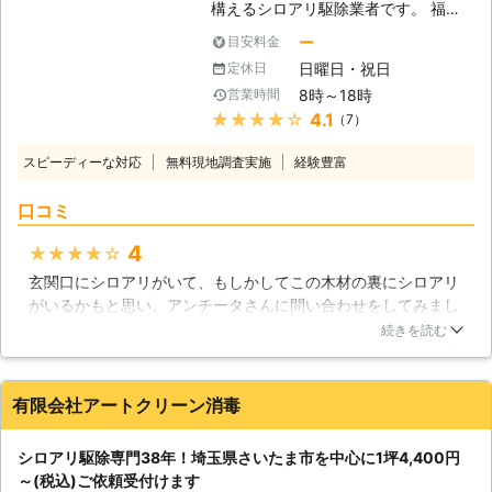
は過去に多くのシロアリ駆除に対応し
構えるシロアリ駆除業者です。 福岡
てまいりました。 実績については下
市を中心に筑紫野市、春日市、大野城
ー
目安料金
記の通りです。 【過去施工事例一
市など九州北部のエリアに対応してお
日曜日・祝日
定休日
覧】 [CASE1] ・京都府京都市上京区
ります。 1981年の設立以来、多くの
8時～18時
営業時間
在住 匿名 [ご依頼内容] 空き家のシロ
お客様にご利用いただく老舗の駆除業
★★★★★
4.1
（7）
アリ駆除を希望。 ■発生場所：空き
者としてお客様のご依頼をお待ちして
家 ■建物：木造 ■建坪：8～9坪 ■築
おります。 <しろあり防除施工士在
スピーディーな対応
無料現地調査実施
経験豊富
年数：40年 →→→施工料金21,600円
籍！住まいに根付くシロアリを徹底駆
(税込)にて対応 [CASE2] ・京都府京
除> アンチータのシロアリ駆除はしろ
口コミ
都市南区在住 男性 [ご依頼内容] 浴室
あり防除施工士の有資格者が駆除対応
周りでシロアリを見つけたので、駆除
いたします。 この資格はシロアリ防
4
★★★★★
してほしい。 ■発生場所：浴室周辺
除に必要な技術は勿論ですが、使用す
玄関口にシロアリがいて、もしかしてこの木材の裏にシロアリ
■建物：木造2階建て ■建坪：不明 ■
る薬剤・建築・木材などの知識も豊富
がいるかもと思い、アンチータさんに問い合わせをしてみまし
築年数：不明 →→→施工料金21,600
です。 そのため、お客様の住まいや
た。調査にきてもらい、玄関口の柱の中にシロアリがいまし
円(税込)にて対応 [CASE3] ・東京都
被害状況に合わせた適切で安全な駆除
続きを読む
た。表面の木目は綺麗な柱だったのですが、中ではシロアリが
千代田区在住 匿名 [ご依頼内容] シロ
作業のご提案が可能です。 調査は無
木材を食べてボロボロになっていました。早めに対処しておく
アリ駆除を希望。 ■発生場所：自宅
料ですので、まずはお気軽にお問い合
べきだったと後悔するのはさておき、すぐに駆除と予防をお願
内【複数箇所】 ■建物：木造 ■建
わせください。 <5年保証【「しろあ
有限会社アートクリーン消毒
いしました。予防に使う薬の詳細や、駆除の仕方など、詳しく
坪：50坪くらい ■築年数：40年
り防除保証書」と「管理保証書」】の
教えてもらえたので安心して仕事を任せられました。無事にシ
→→→施工料金23,700円(税込)にて対
2通りをご用意！施工後のアフターフ
シロアリ駆除専門38年！埼玉県さいたま市を中心に1坪4,400円
ロアリはいなくなり、柱の修繕も行ってもらえたので助かりま
応 ※上記価格は過去に対応した案件を
ォローも万全> 弊社では施工後のアフ
～(税込)ご依頼受付けます
した。