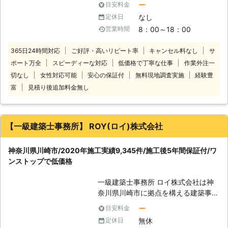
いる床下工事に強い総合リフォームの
ー
目安料金
者探しもこだわりたいですよね。 そ
会社です。（水回りリフォームや内装
なし
定休日
んなときは悠ホーム株式会社にシロア
リフォームでもご依頼をいただいてお
8：00～18：00
営業時間
リ駆除をお任せください。当店は築年
ります！） 以下に株式会社ALTの強み
数による追加料金がないため、古いお
を紹介いたします。 【床下工事の施
365日24時間対応
ご好評・高いリピート率
キャンセル料なし
サ
宅でもお安く対応できます。 ただ安
工実績500件以上！株式会社ALTの強
ポート万全
スピーディーな対応
低価格で丁寧な仕事
作業外注一
いだけでなく日本しろあり対策協会が
み】 ①施工は自社施工で、下請け業
認定した「しろあり防除施工士」の資
切なし
女性対応可能
安心の保証付
無料現地調査実施
経験豊
者を使うことはありません。中間マー
格をもつ技術・知識が確かなスタッフ
富
見積り後追加料金無し
ジンが発生しないため余分なシロアリ
が、お客様ひとりひとりにあった駆除
駆除＆予防消毒の費用をカットできま
方法をご提案します。 当店は総合リ
すよ。 ②シロアリ駆除の効果が高い
フォーム業者であるため、シロアリ被
「ハチクサンFL」「ハチクサンME」
【一級建築士事務所】 ROY(ロイ)株式会社
害で傷んでしまった「木部交換」「床
を同時に使用します。 ハチクサンは
の張替え」「内装リフォーム」とった
人や動物への影響も少なく環境にやさ
修繕も得意としています。早ければ駆
神奈川県川崎市/2020年施工実績9,345件/施工後5年間保証付/ワ
しい薬剤として「公益財団法人文化財
除と同日に施工できるので、気軽にご
ンストップで低価格
虫菌害防除研究所」が認定したシロア
相談ください。お客様の長く住みよい
リ駆除の薬剤です。 薬剤特有の嫌な
家づくりをお手伝いします！
一級建築士事務所 ロイ株式会社は神
臭いもなく持続効果も高いためシロア
奈川県川崎市に拠点を構える建築事務
リを確実に駆除することができます。
所です。 リフォームを手掛ける傍
そのため、ハチクサンは一級家屋や文
ー
目安料金
ら、害獣や害虫などの駆除作業にも対
化財などのシロアリ駆除にも使用され
無休
定休日
応しております。 中でもシロアリ駆
ています。 ③シロアリ駆除を株式会