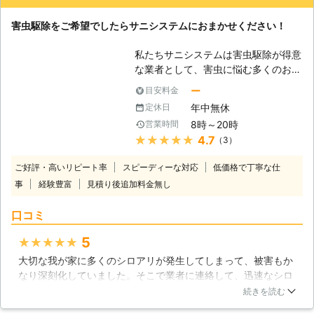
作業以来、我が家のシロアリ騒動もおさまっているのでとても
アートクリーン消毒セールスポイン
満足しています。
ト】 1．薬品の臭いに敏感な方や、ア
害虫駆除をご希望でしたらサニシステムにおまかせください！
レルギーなどの方にも安心な薬剤を使
埼玉県
さいたま市見沼区
2016年11月14日
用して駆除をおこないます 2．ペット
私たちサニシステムは害虫駆除が得意
を飼っていて消毒するのが心配だと言
な業者として、害虫に悩む多くのお客
う方にも最適です 3．他のシロアリ駆
様を救ってまいりました。今回は皆さ
除業者でも対応ができなかった場合も
ー
目安料金
まを救いたいと思っております。害虫
ご相談ください ■ゴキブリやダニな
年中無休
定休日
に悩まされている方は、ぜひサニシス
どその他害虫駆除もお任せを！ シロ
8時～20時
営業時間
テムにお問い合わせください。私たち
アリ以外にも害虫は数多くいます。
★★★★★
4.7
（3）
がすぐに伺い、その害虫を駆除させて
有限会社アートクリーン消毒ではゴキ
いただきます。 【シロアリ駆除もや
ブリからダニまで、幅広く対応してお
ご好評・高いリピート率
スピーディーな対応
低価格で丁寧な仕
っております】 害虫の中でも特に不
ります。 害虫トラブルでお悩みのさ
事
経験豊富
見積り後追加料金無し
人気なのがシロアリです。ゴキブリな
いはお気軽にお問い合わせください。
どは見た目が嫌だという方が大勢いら
口コミ
っしゃいますが、シロアリはそれに加
えて家を破損させるという大きな欠点
5
★★★★★
があります。家を作っている木材が餌
大切な我が家に多くのシロアリが発生してしまって、被害もか
ですので、壁だろうが柱だろうが何で
なり深刻化していました。そこで業者に連絡して、迅速なシロ
も食べてしまうのです。これほどまで
アリ駆除を実施してもらう事ができたので非常に満足していま
に厄介な害虫はいないでしょう。だか
続きを読む
す。駆除の説明も大変丁寧で分かりやすく、しっかりと教えて
らこそ、サニシステムも全力を挙げて