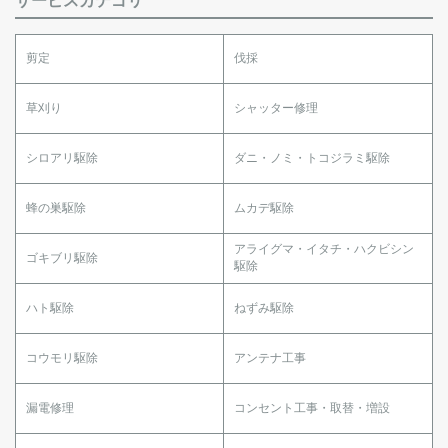
剪定
伐採
草刈り
シャッター修理
シロアリ駆除
ダニ・ノミ・トコジラミ駆除
蜂の巣駆除
ムカデ駆除
アライグマ・イタチ・ハクビシン
ゴキブリ駆除
駆除
ハト駆除
ねずみ駆除
コウモリ駆除
アンテナ工事
漏電修理
コンセント工事・取替・増設