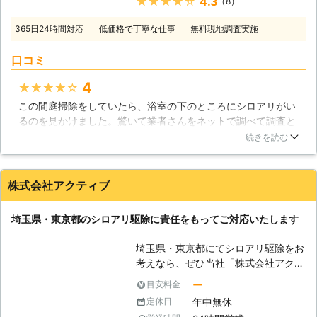
★★★★★
4.3
（8）
頂けます。シロアリ駆除の方法は様々
ですが、特にこのような工法を用いる
365日24時間対応
低価格で丁寧な仕事
無料現地調査実施
ことでシロアリを一網打尽にすること
が可能です！ 【バリア工法（ケミカ
口コミ
ル工法）】 この工法では薬剤を使用
します。シロアリが入れないバリアを
4
★★★★★
作ってしまうという方法になってお
この間庭掃除をしていたら、浴室の下のところにシロアリがい
り、床下や建物の中、あるいは外にあ
るのを見かけました。驚いて業者さんをネットで調べて調査と
る木材に穴をあけて薬剤を散布すると
駆除に来て頂くことにしました。こちらの業者さんは、シロア
いう方法です。床下の土にもこうした
続きを読む
リの知識が豊富で、駆除方法についても詳しく教えて頂き、納
薬剤を吹きつける場合があります。薬
得して施工をして頂くことができまいた。お陰様で、その後シ
剤の臭いが少し気になるという方もい
ロアリを見かけることもなくなりました。また機会がありまし
らっしゃいますが、費用は安価で済み
株式会社アクティブ
たらお願いします。
ますし、床下の木材が腐りにくくなる
というメリットがあります。 【ベイ
東京都
板橋区
2016年12月18日
埼玉県・東京都のシロアリ駆除に責任をもってご対応いたします
ト工法】 この方法では地中に埋める
ステーションと呼ばれる薬剤の入った
埼玉県・東京都にてシロアリ駆除をお
エサを用意します。シロアリがこのエ
考えなら、ぜひ当社「株式会社アクテ
サを食べたり、巣に持ち帰って仲間に
ィブ」にお任せください。お客様のご
ー
目安料金
食べさせることによってシロアリは巣
状況にあわせた最適な施工・親切丁寧
ごと全滅します。駆除するまでの時間
年中無休
定休日
なサービスをさせていただきます。
やメンテナンス費用はかかるものの、