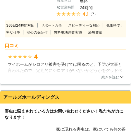
お待ちしております。 【雨漏り修理
無休
定休日
い地域に生息が集中していると見られ
にも力を入れております】 株式会社
24時間
営業時間
ていましたが、最近は温暖化の影響で
アクティブでは、雨漏り修理にも力を
★★★★★
4.1
（7）
各地の気温が高くなっているためか、
入れております。施工経験27年の熟
シロアリの生息範囲が拡大していると
練スタッフが、他社では直りきらなか
365日24時間対応
サポート万全
スピーディーな対応
低価格で丁
言われています。住まいの中で床が軋
った難しい雨漏り修理も、スムーズに
寧な仕事
安心の保証付
無料現地調査実施
経験豊富
む妙な音がしたり、羽アリがいるのを
解決させていただきます。原因究明か
見かけたら、シロアリが侵入している
ら施工完了まで「直ってよかった、あ
口コミ
サインかも知れません。そんな時は、
りがとう！」といっていただけるサー
大事な住まいが大きな被害を受ける前
ビスを徹底いたしますので、どうぞご
4
★★★★★
にグッドベアにご相談ください。経験
安心してご依頼ください。
マイホームがシロアリ被害を受けては困るのと、予防が大事と
豊富なスタッフが徹底したシロアリ駆
言われたので、定期的にシロアリがいないかどうかをグッドベ
除でお客様に安心と安全をお届けいた
アさんで点検して頂いています。今のところ、発生した形跡は
します。 【様々なシロアリに対応い
続きを読む
ないと言われているので、その保証がもらえるだけで安心でき
たします】 住まいを食い荒らすシロ
ます。スタッフの方もとても親切ですよ。丁寧にお仕事されて
アリにもいくつかの種類がいますが、
いると思います。これからもよろしくお願いします。
日本中で最も広く生息していて、シロ
アールズホールディングス
アリ駆除の対象にあることも多いのは
福岡県
糟屋郡篠栗町
2016年12月29日
ヤマトシロアリだとされています。し
害虫に悩まされている方はお問い合わせください！私たちが力に
かし、最近はヤマトシロアリよりも食
なります！
害が深刻になりやすいイエシロアリや
アメリカカンザイシロアリの発生が目
家に現れる害虫は、家にいても何の得