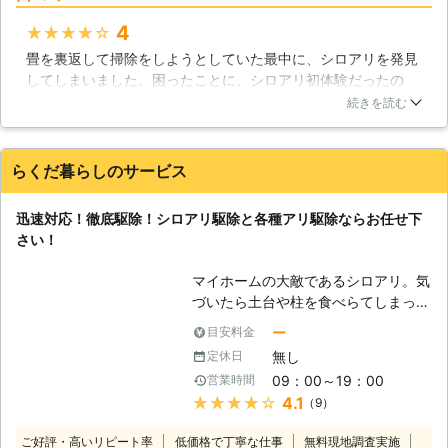
ためにこれからも精進してまいります
4
★★★★★
のでよろしくお願いします。 また、
ご安心いただくため、大手保険会社と
畳を裏返して掃除をしようとしていた最中に、シロアリを発見
の協力により、5年間の安心保証をお
してしまいました。困ったことに、シロアリ初体験だったの
付けしております。 【対応地域につ
で、どこに連絡すればよいか分からず生活110番をにらめっこ
続きを読む
きまして】 ㈱ユウキでは、千葉県を
していました。そこで見つけたユウキさんですが、電話での対
中心に広範囲に出張・巡回をしており
応がすごくよく、どんな対処法をするかなど丁寧に教えて頂け
ます。東京・茨城・埼玉・神奈川にも
たので安心してお願いする事が出来ました！実際の作業では、
らくだ暮らしのサービス
出張いたしますので、近隣の方のご相
時間もさほど掛からず、駆除だけでなく予防対策もして頂けた
談をお待ちしております。 【さまざ
ので満足でした！！
迅速対応！徹底駆除！シロアリ駆除と各種アリ駆除ならお任せ下
まな害虫・害獣駆除にご対応】 シロ
千葉県
千葉市中央区
2016年11月30日
さい！
アリに限らず、様々な種類の害虫・害
獣駆除にご対応しております。 ・シ
マイホームの大敵であるシロアリ。気
ロアリ全般 ・ゴキブリ ・チョウバエ
づいたら土台や柱を食べらてしまって
・ダニ ・ノミ ・ネズミ ・ハクビシン
いた、そんなご相談も多く寄せられま
・コウモリ ・ハト これらの被害でお
ー
目安料金
す。シロアリを見つけたらすぐに株式
悩みなら、今すぐ当社までお電話をお
無し
定休日
会社Rグループまでお問い合わせ下さ
待ちしております。
09：00～19：00
営業時間
い。 すぐに駆けつけて徹底的にシロ
★★★★★
4.1
（9）
アリ駆除を行い、大切なマイホームを
お守りいたします。 【シロアリ駆除
ご好評・高いリピート率
低価格で丁寧な仕事
無料現地調査実施