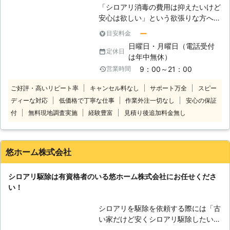
「シロアリ消毒の費用は抑えたいけど
やマンションなどの貨物物件などに出
安心は欲しい」という欲張りな方へ
現したシロアリの駆除、防除も対応し
シロアリ駆除＆予防消毒工事に1平米
ております。アリみたいな虫がいたけ
ー
目安料金
1,272円（税込）～対応します！ 5年
どシロアリなのかな？床がぶよぶよす
日曜日・月曜日（電話受付
間の再施工保証付きで、1年毎に無償
る…一回見積もりだけでもしてもらい
定休日
は年中無休）
のアフターサービスを行います！ 自
たい。ささいなことでも一度シロアリ
9：00～21：00
営業時間
社の徹底教育された職人が最後まで施
110番にお任せください！ シロアリを
工します！ このように、床下工事に
しっかりと駆除するには、出現時のみ
ご好評・高いリピート率
キャンセル料なし
サポート万全
スピー
強いALT（アルト）だからこそ出来る
ならず定期的な薬剤配布による対策が
ディーな対応
低価格で丁寧な仕事
作業外注一切なし
安心の保証
最高峰のコストパフォーマンスを体験
重要になってきます。シロアリ110番
付
無料現地調査実施
経験豊富
見積り後追加料金無し
してください！ 廊下を歩いていると
では、アフターフォローも充実、ご利
きふかふかした感覚がある、家の周り
用シェア№1を誇るシロアリ駆除のス
で羽アリを見かけた このような場合
ペシャリストです。安心してお任せく
は床下にシロアリが潜んでいる可能性
ださい。
悠ホーム株式会社
があります……。 そんなシロアリで不
安なときこそ、株式会社ALT（アル
シロアリ駆除は有資格者のいる悠ホーム株式会社にお任せくださ
ト）にお任せください。 株式会社ALT
い！
は、神奈川県相模原市と埼玉県さいた
ま市に事務所を構え、このエリアを中
シロアリを駆除を依頼する際には「古
心に地域にお住まいのお客様からシロ
い家だけど安くシロアリ駆除したい」
アリ駆除＆予防消毒のご依頼を承って
「技術が確かな業者に任せたい」と業