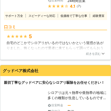
24時間営業
営業時間
【シロアリ駆除に迅速対応】 シロア
確実に巣ごと全滅させることが出来る
★★★★★
4.1
（7）
リ駆除は、少しでも早く対処すること
というメリットがあります。 こうし
がとても大切です。たとえば、イエシ
た状況によって工法を使い分けること
サポート万全
スピーディーな対応
低価格で丁寧な仕事
経験豊富
ロアリは1つの集団で100万匹にのぼ
によって、更に効果的になります。
ることもあり、お家の柱を食べるスピ
【お客様の立場に立ったサービスをご
口コミ
ードもあっという間。大事な柱が弱っ
提供しております！】 弊社シロアリ
てしまい、家が大きく傾いたために、
5
★★★★★
駆除の技術だけでなく、お客様のこと
建て替えを余儀なくされることもござ
を第一に考えたサービスが大切になる
自宅のどこかでシロアリがいるのではないかという疑惑があが
います。そんなことになってしまう前
と考えております。そのため、関東全
りました。怖くなったので業者に来てもらって調べてもらおう
に、シロアリを発見したら、すぐにで
域に対応しております。即日対応も可
ということにしました。こちらは資格を持っている人ばかりが
も当社までご連絡ください。親身にな
続きを読む
能で、お見積り・ご相談も無料とさせ
いるということで確かな技術で行ってくれるということでした
ってご相談にのらせていただきます。
て頂いており、また、完全後払い制で
のでお願いすることにしました。そして作業当日来てくれた担
【シロアリ被害の発見方法】 しか
結果をお出ししてから代金をお支払い
当さんはとても感じの良い人で気持ちの良い対応をしてくださ
し、シロアリ被害は目に見えづらい部
グッドベア株式会社
頂くシステムとなっております。全て
いました。丁寧な説明で今後の対策も教えてくれました。とて
分もございます。 ・家の基礎部分に
はお客様の立場に立てばこそ行えるサ
もためになりました。
土が盛り上がってついている ・床下
親切丁寧なグッドベアに安心なシロアリ駆除をお任せください！
ービスです。
が一部朽ちているようにみえる ・床
埼玉県
さいたま市中央区
2016年12月29日
や畳を踏むとヘコむ箇所がある この
シロアリは元々熱帯や亜熱帯の地域に
ような状態ですと、シロアリが潜んで
多くの種類が生息しているものです。
いる可能性がございます。「白ありか
ですから、日本国内で害虫として知ら
ー
目安料金
な？」と感じたら、まず一度ご連絡を
れているシロアリも、暖かく湿度の多