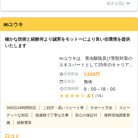
聞いた時は驚きましたが、丁寧な説明で、納得できました。定
【弊社ならではのサービス】 一般的
続きを読む
期点検は考えてなかったのですが、今回のように大事になるの
な木造の在来工法を始め、2×4・パネ
も怖いので、お願いしようと思っています。親身な対応で助か
ル構法・ログハウス・鉄骨造・鉄筋コ
りました。ありがとうございます。
ンクリート造・ビルのテント・マンシ
㈱ユウキ
ョンなど全ての建築物に対応しており
東京都
葛飾区
2016年12月27日
ます。床下などの普段目に見えない環
確かな技術と経験何より誠実をモットーにより良い住環境を提供
境で、どのような被害状況でどんな原
いたします
因があるのかをデジタルカメラで撮影
し、分かりやすくご説明致しますが、
㈱ユウキは、害虫駆除及び害獣対策の
不安な点がありましたら、お気軽にご
エキスパートとして25年のキャリア
相談下さい。保証期間5年の保証書も
に基づいて大切なお家の環境維持に努
1,320円
目安料金
しっかり発行し、保証期間中は定期的
めてまいります。年中無休と迅速な対
に点検にお伺いしてシロアリの再発が
無休
定休日
応を常として、お客様の信頼にこたえ
無いかチェックし、管理させていただ
9：00～18：00
営業時間
てまいります。まずはお気軽にご相談
きますのでご安心下さい。シロアリ予
★★★★★
4.1
（14）
からでも結構ですのでご連絡くださ
防消毒や新築消毒などにも対応できま
い。 【安心のシロアリ駆除技術】 経
すので、弊社にぜひご一報下さい。
365日24時間対応
ご好評・高いリピート率
サポート万全
スピー
験豊富な当社では、丁寧なサービスと
ディーな対応
低価格で丁寧な仕事
安心の保証付
無料現地調査実
高品質な薬剤使用で、お客様に満足い
施
経験豊富
ただける施工をいたします。 お客様
がご利用しやすいよう、料金の面でも
口コミ
頑張っております。低価格を実現する