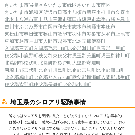
さいたま市岩槻区
さいたま市緑区
さいたま市南区
さいたま市浦和区
所沢市
日高市
加須市
新座市
桶川市
久喜市
北本市
八潮市
富士見市
三郷市
蓮田市
坂戸市
幸手市
鶴ヶ島市
吉川市
ふじみ野市
白岡市
和光市
志木市
朝霞市
本庄市
東松山市
春日部市
狭山市
飯能市
羽生市
鴻巣市
深谷市
上尾市
草加市
蕨市
戸田市
入間市
越谷市
北足立郡伊奈町
入間郡三芳町
入間郡毛呂山町
比企郡滑川町
児玉郡上里町
秩父郡小鹿野町
秩父郡東秩父村
児玉郡美里町
児玉郡神川町
北葛飾郡松伏町
北葛飾郡杉戸町
大里郡寄居町
南埼玉郡宮代町
比企郡川島町
比企郡吉見町
比企郡嵐山町
比企郡鳩山町
比企郡ときがわ町
秩父郡横瀬町
入間郡越生町
秩父郡皆野町
秩父郡長瀞町
比企郡小川町
埼玉県のシロアリ駆除事情
皆さんはシロアリを実際に見たことがありますか？シロアリは基本的に
は巣の中で生活し、巣穴を広げる事により食料を確保しています。その
ため普段シロアリを目にする機会は少なく、見たことがない人もいるで
しょう。日本に生息しているシロアリは4種類いますが、日本全土に生