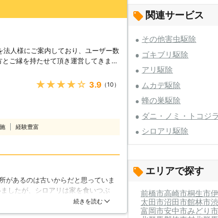
関連サービス
その他害虫駆除
を法人様にご案内しており、ユーザー数
ゴキブリ駆除
の方とご縁を持たせて頂き運営してきまし
アリ駆除
会が多く、その業種の方、それぞれお困
無いかな」という一言から始まり、今で
★★★★★
3.9
ムカデ駆除
（10）
ハウス事業部・イベント事業部・と業務
蜂の巣駆除
名でありますトラストも「信頼・信用」
今では、大手企業様との業務提携もさせ
ダニ・ノミ・トコジ
では、お客様一人一人、ベストなご提案
施
経験豊富
シロアリ駆除
案でも「最善策を」考え、「頼んで良か
頂きます。まずは、軽い気持ちで良いの
おります。 【シロアリ駆除
要に応えるために始めましたシロアリ駆
エリアで探す
ります。シロアリ専門業者さんに負けな
所があるのは古いからだと思っていま
イト工法、防蟻材料是好、ケミカル工法
いましたが、シロアリは家を食いつぶ
前橋市
高崎市
桐生市
工法まで幅広く対応しております。私達
リがところどころにいたようでしっか
太田市
沼田市
館林市
続きを読む
もアメリカカンザイシロアリもイエシロ
富岡市
安中市
みどり
が何より分かりやすかったので安心で
軽にトラストのシロアリ駆除サービスを