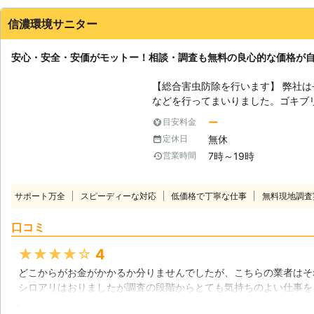
きました。
ご用命ください。
信濃環境サニター
長野県
松本市
2016年12月18日
安心・安全・安価がモットー！相談・調査も無料の良心的な価格が
【総合害虫防除を行います】 弊社
などを行ってまいりました。ゴキブ
の衛生害虫、そしてシロアリ駆除も
ー
目安料金
と知識を持っておりますので、薬剤
無休
定休日
ん！また、ハウスクリーニングなど
7時～19時
営業時間
い汚れでお悩みの方からもご要望頂くこともご
見積り無料】 お客様のご相談を無
リ被害でどうしたら良いのか分から
サポート万全
スピーディーな対応
低価格で丁寧な仕事
無料現地調査
せ頂けます。また調査も無料で行っ
るのか分からない」という方にもオ
口コミ
です。現地見積りをご希望の方はまずご相談くだ
ングも行っております】 シロアリ
★★★★★
4
リーニングも行っております。シロ
どこからがお金がかかるか分りませんでしたが、こちらの業者はそ
清潔な状態に家を保つことが何より
シロアリはおりましたが調査の段階からとても気持ちのよい仕事を
富な経験をもっておりますので、お
駆除までお願いしようと決めていました。駆除にあたりましても説