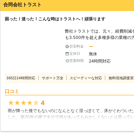
合同会社トラスト
困った！迷った！こんな時はトラストへ！頑張ります
弊社トラストでは、元々、経費削減
も3.500件を超え多種多様の業種
たが、皆様の困っている声を聴く機
ー
目安料金
りの事があり、お客様の「こんなの
無休
定休日
は、経費削減事業部・環境事業部・
24時間対応
営業時間
内容が広がっております。弊社の社
を元に努めさせて頂いております。
て頂ける様になりました。トラスト
365日24時間対応
サポート万全
スピーディーな対応
無料現地調査実
をさせて頂きますが、ベターなご提
った」と行って頂ける仕事をさせて
口コミ
で、声を掛けてください。社員一同お待ちして
ならお任せください】 拡大する需
★★★★★
4
除サービス。大変ご好評を頂いてお
雨が降った後でもないのになんとなく湿っぽくて、床がぐわついた
い対応力が自慢です。土壌処理、ベ
した。築30年の家ですので何があってもおかしくないとは思って
など従来型の駆除工法から最新鋭の
すと聞いてこちらのトラストさんにお願いしました。やはりシロア
にお任せ頂ければ、ヤマトシロアリ
り調べてすべてにおいて駆除をお願いしました。丁寧で親切で説明
アリも怖くありません！ぜひ、お気