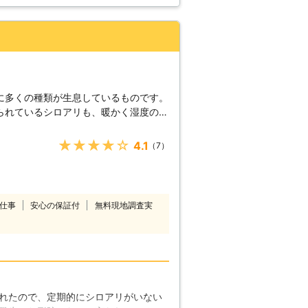
に多くの種類が生息しているものです。
られているシロアリも、暖かく湿度の多
れていましたが、最近は温暖化の影響で
、シロアリの生息範囲が拡大していると
★★★★★
4.1
（7）
軋む妙な音がしたり、羽アリがいるのを
るサインかも知れません。そんな時は、
前にグッドベアにご相談ください。経験
駆除でお客様に安心と安全をお届けいた
仕事
安心の保証付
無料現地調査実
日本中で最も広く生息していて、シロア
ヤマトシロアリだとされています。しか
害が深刻になりやすいイエシロアリやア
立ってきています。当社は近年増えてき
実績がありますので、ご依頼いただけば
れたので、定期的にシロアリがいない
再発生の不安を残さない安心のサービス