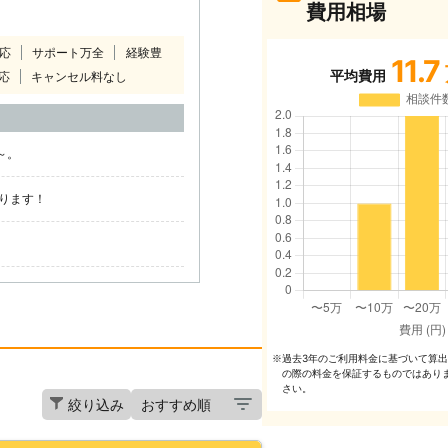
費用相場
対応
サポート万全
経験豊
11.7
平均費用
応
キャンセル料なし
～。
ります！
過去3年のご利⽤料⾦に基づいて算
※
の際の料⾦を保証するものではあり
さい。
絞り込み