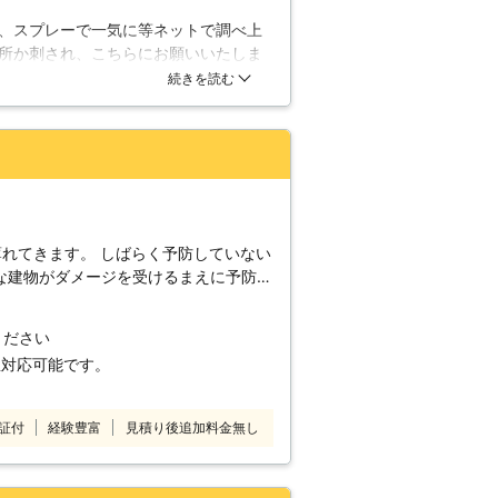
ロアリ駆除に関しては積極的に対応して
、スプレーで一気に等ネットで調べ上
ルズホールディングスにシロアリ駆除を
所か刺され、こちらにお願いいたしま
ロアリの被害から全力で守らせていただ
ロです。ものの数秒で撃退していただ
続きを読む
あっても、例えばゴキブリやムカデなど
いします。
もご相談ください。
れてきます。 しばらく予防していない
な建物がダメージを受けるまえに予防を
ます。 定期的な予防剤の
ください
緊急対応可能です。
証付
経験豊富
見積り後追加料金無し