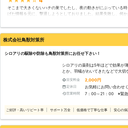
★★★★★
4
【積極的に対応しております】 シ
そこまで大きくないハチの巣でしたし、夜の動きがにぶっている時
おりますので、ぜひとも私たちアー
げた情報を元に、撃退しようとしておりました。結果失敗し、何か
おまかせください。皆さまの家をシ
した。いくら小さくても素人が行うものではないですね、さすがプ
きます。またシロアリ以外の害虫で
きました。最初から頼めば良かったです。また機会があれば、お願
の駆除も行っておりますのでぜひと
東京都
渋谷区
2016年11月30日
株式会社鳥獣対策所
シロアリの駆除や防除も鳥獣対策所にお任せ下さい！
シロアリの薬剤は5年ほどで効果が薄
とか、羽蟻がわいてきたなどで大切
することが大切です！ 家の基礎部がダメージを受けてしまうと建物の構造
2,000円
目安料金
が弱くなるばかりではなく家の資産価値も下がり
お気軽にお問い合わせ
定休日
処理を実施しましょう！
7：00～21：00 ※
営業時間
ご好評・高いリピート率
サポート万全
低価格で丁寧な仕事
安心の保