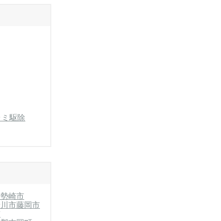
ラミ駆除
伊勢崎市
渋川市
藤岡市
市