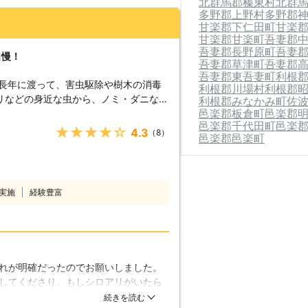
北群馬郡榛東村
北群
多野郡上野村
多野郡
甘楽郡下仁田町
甘楽
甘楽郡甘楽町
吾妻郡
吾妻郡長野原町
吾妻
自慢！
吾妻郡草津町
吾妻郡
吾妻郡東吾妻町
利根
は長年に渡って、害虫駆除や樹木の消毒
利根郡川場村
利根郡
リなどの身近な虫から、ノミ・ダニなど
利根郡みなかみ町
佐
邑楽郡板倉町
邑楽郡
行っております。確かな薬剤に係る経験
邑楽郡千代田町
邑楽
使用の危険を心配する必要もございませ
★★★★★
4.3
（8）
邑楽郡邑楽町
も行っておりますので、なかなか落ちな
ざいます。 【相談・調査・
料で受け付けております。突然のシロア
ず困っている方にも安心してお問い合わ
実施
経験豊富
ておりますので、「本当にシロアリがい
ススメです。もちろんお見積りまで無料
さい！ 【ハウスクリーニ
駆除はもちろんですが、弊社はハウスク
アリだけではなく、害虫を予防するには
れが明確だったのでお願いしました。
です。私達はハウスクリーニングでも豊
してくださり、もしシロアリがいたら
気軽にお申し付けください。
明が分かりやすかったのでありがたか
続きを読む