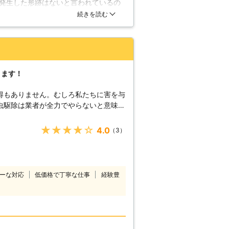
発生した形跡はないと言われているの
も親切ですよ。丁寧にお仕事されてい
続きを読む
ります！
得もありません。むしろ私たちに害を与
虫駆除は業者が全力でやらないと意味が
っては、害虫を生き残らせてしまいま
下手な駆除をやってもあまり意味があり
★★★★★
4.0
（3）
ールディングスには何の問題もありませ
シロアリ駆除に関しても非常に詳しい知
害虫駆除、シロアリ駆除はぜひ私たちに
合わせをお待ちしております。 【湿
ーな対応
低価格で丁寧な仕事
経験豊
物は木材ですが、湿った木材しか食べな
とっては重要な点になるのです。またシ
った環境を好むために、湿度が高いと鉱
意をしないといけません。床下に被害が
く注意をしておくようにしましょう。