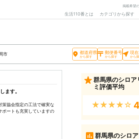
掲載希望
生活110番とは
カテゴリから探す
都道府県
郵便番号
現在
岡市
から探す
から探す
から
群馬県のシロア
ミ評価平均
します。
4
★★★★★
対策協会指定の工法で確実な
サポートも充実していますの
群馬県のシロア