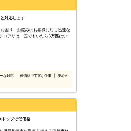
りと対応します
にお困り・お悩みのお客様に対し迅速な
シロアリは一匹でもいたら3万匹はいる
お庭などでシロアリを見かけた際は被害
。駆除が遅れると、さらに被害が拡大し
くの加盟店と提携していますので、日本
除・予防を行います。 技術があるか
て、常にお客様目線での作業を心掛けて
ーな対応
低価格で丁寧な仕事
安心の
アパートや
現したシロアリの駆除、防除も対応して
どシロアリなのかな？床がぶよぶよす
いたい。ささいなことでも一度シロアリ
重要になってきます。シロアリ110番
利用シェア№1を誇るシロアリ駆除のス
ンストップで低価格
ください。
神奈川県川崎市に拠点を構える建築事務