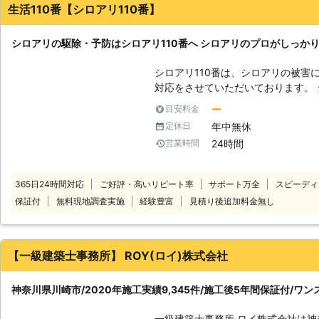
生活110番【シロアリ110番】
シロアリの駆除・予防はシロアリ110番へ シロアリのプロがしっか
シロアリ110番は、シロアリの被害
対応をさせていただいております。 
と言われています。もしも家の中や
ー
目安料金
が大きくなる前にお知らせください
年中無休
定休日
ます。シロアリ110番では全国数多
24時間
営業時間
全国どこでも対応しております。 経験と実績が豊富だから、これまでに培
ってきた確かな技術でシロアリの駆
ら、施工に必要な時間も短縮。そし
365日24時間対応
ご好評・高いリピート率
サポート万全
スピーディ
おりますので、安心してお任せください。 ご自宅のみならず、
保証付
無料現地調査実施
経験豊富
見積り後追加料金無し
マンションなどの貨物物件などに出
おります。アリみたいな虫がいたけ
る…一回見積もりだけでもしてもら
110番にお任せください！ シロアリをしっかりと駆除するには、出現時のみ
【一級建築士事務所】 ROY(ロイ)株式会社
ならず定期的な薬剤配布による対策が
では、アフターフォローも充実、ご
神奈川県川崎市/2020年施工実績9,345件/施工後5年間保証付/ワ
ペシャリストです。安心してお任せ
一級建築士事務所 ロイ株式会社は