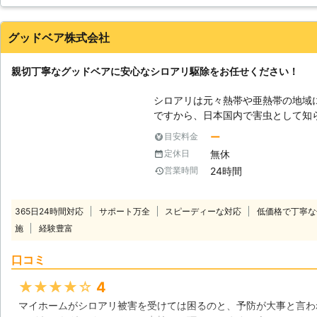
ったです。また機会があればぜひお願いしたい業者です。
長野県
長野市
2016年12月27日
グッドベア株式会社
親切丁寧なグッドベアに安心なシロアリ駆除をお任せください！
シロアリは元々熱帯や亜熱帯の地域
ですから、日本国内で害虫として知
い地域に生息が集中していると見ら
ー
目安料金
各地の気温が高くなっているためか
無休
定休日
言われています。住まいの中で床が
24時間
営業時間
見かけたら、シロアリが侵入してい
大事な住まいが大きな被害を受ける
豊富なスタッフが徹底したシロアリ
365日24時間対応
サポート万全
スピーディーな対応
低価格で丁寧な
します。 【様々なシロアリに対応いたします】 住まいを食い荒らすシロア
施
経験豊富
リにもいくつかの種類がいますが、
リ駆除の対象にあることも多いのは
口コミ
し、最近はヤマトシロアリよりも食
メリカカンザイシロアリの発生が目
★★★★★
4
たそれらのシロアリ駆除にも豊富な
マイホームがシロアリ被害を受けては困るのと、予防が大事と言わ
適切な調査とシロアリ駆除を行い、