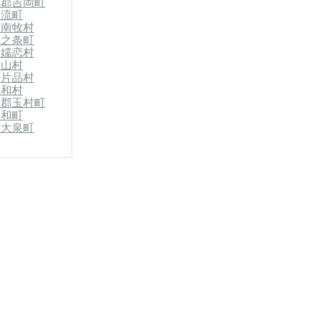
馬郡吉岡町
神流町
郡南牧村
中之条町
郡嬬恋村
高山村
郡片品村
昭和村
波郡玉村町
明和町
郡大泉町