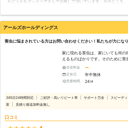
かどうかをグッドベアさんで点検して頂いています。今のところ、
を提供させていただきます。
で、その保証がもらえるだけで安心できます。スタッフの方もとて
ると思います。これからもよろしくお願いします。
福岡県
糟屋郡篠栗町
2016年12月29日
アールズホールディングス
害虫に悩まされている方はお問い合わせください！私たちが力にな
家に現れる害虫は、家にいても何の
えるものばかりです。そのために害
ありません。適当な駆除をしてしま
ー
目安料金
す。特にシロアリは数が多いので、
年中無休
定休日
ません。しかし、私たちアールズホ
24Ｈ
営業時間
ん。害虫駆除のプロ集団ですので、
識と豊富な経験を積んでおります。
ご依頼ください。皆さまからのお問い
365日24時間対応
ご好評・高いリピート率
サポート万全
スピーディ
気は要注意です】 シロアリの大好
富
見積り後追加料金無し
いので、湿度というのがシロアリに
ロアリは陽気な環境よりも暗くて湿
口コミ
物と好む環境が揃ってしまうので注
多くなりますが、ここの湿度にはよ