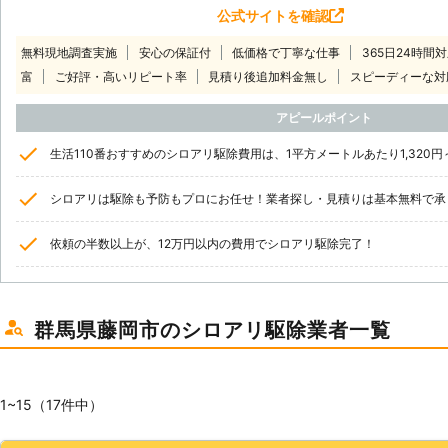
公式サイトを確認
無料現地調査実施
安心の保証付
低価格で丁寧な仕事
365日24時間
富
ご好評・高いリピート率
見積り後追加料金無し
スピーディーな対
アピールポイント
生活110番おすすめのシロアリ駆除費用は、1平方メートルあたり1,320円
シロアリは駆除も予防もプロにお任せ！業者探し・見積りは基本無料で承
依頼の半数以上が、12万円以内の費用でシロアリ駆除完了！
群馬県藤岡市のシロアリ駆除業者一覧
1~15（17件中）