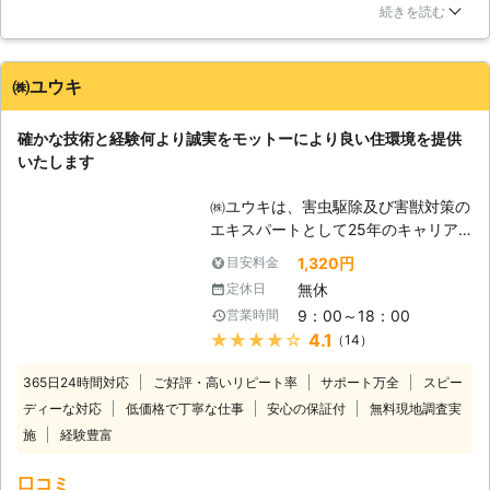
聞いた時は驚きましたが、丁寧な説明で、納得できました。定
【弊社ならではのサービス】 一般的
続きを読む
期点検は考えてなかったのですが、今回のように大事になるの
な木造の在来工法を始め、2×4・パネ
も怖いので、お願いしようと思っています。親身な対応で助か
ル構法・ログハウス・鉄骨造・鉄筋コ
りました。ありがとうございます。
ンクリート造・ビルのテント・マンシ
㈱ユウキ
ョンなど全ての建築物に対応しており
東京都
葛飾区
2016年12月27日
ます。床下などの普段目に見えない環
確かな技術と経験何より誠実をモットーにより良い住環境を提供
境で、どのような被害状況でどんな原
いたします
因があるのかをデジタルカメラで撮影
し、分かりやすくご説明致しますが、
㈱ユウキは、害虫駆除及び害獣対策の
不安な点がありましたら、お気軽にご
エキスパートとして25年のキャリア
相談下さい。保証期間5年の保証書も
に基づいて大切なお家の環境維持に努
1,320円
目安料金
しっかり発行し、保証期間中は定期的
めてまいります。年中無休と迅速な対
に点検にお伺いしてシロアリの再発が
無休
定休日
応を常として、お客様の信頼にこたえ
無いかチェックし、管理させていただ
9：00～18：00
営業時間
てまいります。まずはお気軽にご相談
きますのでご安心下さい。シロアリ予
★★★★★
4.1
（14）
からでも結構ですのでご連絡くださ
防消毒や新築消毒などにも対応できま
い。 【安心のシロアリ駆除技術】 経
すので、弊社にぜひご一報下さい。
365日24時間対応
ご好評・高いリピート率
サポート万全
スピー
験豊富な当社では、丁寧なサービスと
ディーな対応
低価格で丁寧な仕事
安心の保証付
無料現地調査実
高品質な薬剤使用で、お客様に満足い
施
経験豊富
ただける施工をいたします。 お客様
がご利用しやすいよう、料金の面でも
口コミ
頑張っております。低価格を実現する