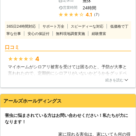
お待ちしております。 【雨漏り修理
無休
定休日
い地域に生息が集中していると見られ
にも力を入れております】 株式会社
24時間
営業時間
ていましたが、最近は温暖化の影響で
アクティブでは、雨漏り修理にも力を
★★★★★
4.1
（7）
各地の気温が高くなっているためか、
入れております。施工経験27年の熟
シロアリの生息範囲が拡大していると
練スタッフが、他社では直りきらなか
365日24時間対応
サポート万全
スピーディーな対応
低価格で丁
言われています。住まいの中で床が軋
った難しい雨漏り修理も、スムーズに
寧な仕事
安心の保証付
無料現地調査実施
経験豊富
む妙な音がしたり、羽アリがいるのを
解決させていただきます。原因究明か
見かけたら、シロアリが侵入している
ら施工完了まで「直ってよかった、あ
口コミ
サインかも知れません。そんな時は、
りがとう！」といっていただけるサー
大事な住まいが大きな被害を受ける前
ビスを徹底いたしますので、どうぞご
4
★★★★★
にグッドベアにご相談ください。経験
安心してご依頼ください。
マイホームがシロアリ被害を受けては困るのと、予防が大事と
豊富なスタッフが徹底したシロアリ駆
言われたので、定期的にシロアリがいないかどうかをグッドベ
除でお客様に安心と安全をお届けいた
アさんで点検して頂いています。今のところ、発生した形跡は
します。 【様々なシロアリに対応い
続きを読む
ないと言われているので、その保証がもらえるだけで安心でき
たします】 住まいを食い荒らすシロ
ます。スタッフの方もとても親切ですよ。丁寧にお仕事されて
アリにもいくつかの種類がいますが、
いると思います。これからもよろしくお願いします。
日本中で最も広く生息していて、シロ
アールズホールディングス
アリ駆除の対象にあることも多いのは
福岡県
糟屋郡篠栗町
2016年12月29日
ヤマトシロアリだとされています。し
害虫に悩まされている方はお問い合わせください！私たちが力に
かし、最近はヤマトシロアリよりも食
なります！
害が深刻になりやすいイエシロアリや
アメリカカンザイシロアリの発生が目
家に現れる害虫は、家にいても何の得