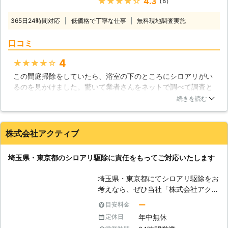
★★★★★
4.3
（8）
頂けます。シロアリ駆除の方法は様々
ですが、特にこのような工法を用いる
365日24時間対応
低価格で丁寧な仕事
無料現地調査実施
ことでシロアリを一網打尽にすること
が可能です！ 【バリア工法（ケミカ
口コミ
ル工法）】 この工法では薬剤を使用
します。シロアリが入れないバリアを
4
★★★★★
作ってしまうという方法になってお
この間庭掃除をしていたら、浴室の下のところにシロアリがい
り、床下や建物の中、あるいは外にあ
るのを見かけました。驚いて業者さんをネットで調べて調査と
る木材に穴をあけて薬剤を散布すると
駆除に来て頂くことにしました。こちらの業者さんは、シロア
いう方法です。床下の土にもこうした
続きを読む
リの知識が豊富で、駆除方法についても詳しく教えて頂き、納
薬剤を吹きつける場合があります。薬
得して施工をして頂くことができまいた。お陰様で、その後シ
剤の臭いが少し気になるという方もい
ロアリを見かけることもなくなりました。また機会がありまし
らっしゃいますが、費用は安価で済み
株式会社アクティブ
たらお願いします。
ますし、床下の木材が腐りにくくなる
というメリットがあります。 【ベイ
東京都
板橋区
2016年12月18日
埼玉県・東京都のシロアリ駆除に責任をもってご対応いたします
ト工法】 この方法では地中に埋める
ステーションと呼ばれる薬剤の入った
埼玉県・東京都にてシロアリ駆除をお
エサを用意します。シロアリがこのエ
考えなら、ぜひ当社「株式会社アクテ
サを食べたり、巣に持ち帰って仲間に
ィブ」にお任せください。お客様のご
ー
目安料金
食べさせることによってシロアリは巣
状況にあわせた最適な施工・親切丁寧
ごと全滅します。駆除するまでの時間
年中無休
定休日
なサービスをさせていただきます。
やメンテナンス費用はかかるものの、