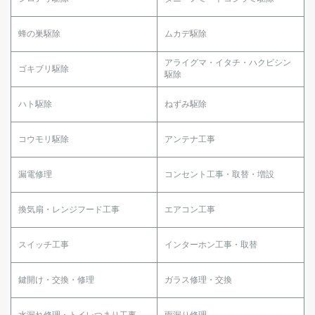
蜂の巣駆除
ムカデ駆除
アライグマ・イタチ・ハクビシン
ゴキブリ駆除
駆除
ハト駆除
ねずみ駆除
コウモリ駆除
アンテナ工事
漏電修理
コンセント工事・取替・増設
換気扇・レンジフード工事
エアコン工事
スイッチ工事
インターホン工事・取替
鍵開け・交換・修理
ガラス修理・交換
水漏れ修理・トイレつまり工事
雨漏り修理