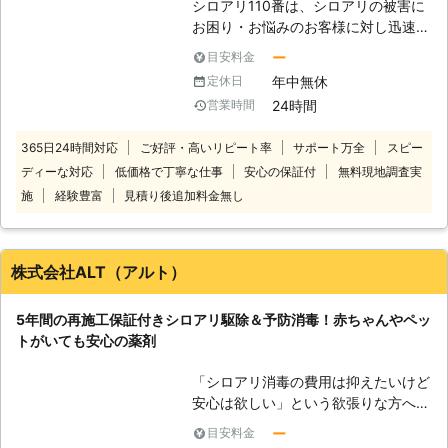
シロアリ110番は、シロアリの被害に
お困り・お悩みのお客様に対し迅速な
対応をさせていただいております。
ー
目安料金
シロアリは一匹でもいたら3万匹はい
年中無休
定休日
ると言われています。もしも家の中や
24時間
営業時間
お庭などでシロアリを見かけた際は被
害が大きくなる前にお知らせくださ
365日24時間対応
ご好評・高いリピート率
サポート万全
スピー
い。駆除が遅れると、さらに被害が拡
ディーな対応
低価格で丁寧な仕事
安心の保証付
無料現地調査実
大します。シロアリ110番では全国数
多くの加盟店と提携していますので、
施
経験豊富
見積り後追加料金無し
日本全国どこでも対応しております。
経験と実績が豊富だから、これまでに
培ってきた確かな技術でシロアリの駆
株式会社ALT（アルト）
除・予防を行います。 技術があるか
ら、施工に必要な時間も短縮。そし
5年間の再施工保証付きシロアリ駆除＆予防消毒！赤ちゃんやペッ
て、常にお客様目線での作業を心掛け
トがいても安心の薬剤
ておりますので、安心してお任せくだ
さい。 ご自宅のみならず、アパート
「シロアリ消毒の費用は抑えたいけど
やマンションなどの貨物物件などに出
安心は欲しい」という欲張りな方へ
現したシロアリの駆除、防除も対応し
シロアリ駆除＆予防消毒工事に1平米
ております。アリみたいな虫がいたけ
ー
目安料金
1,272円（税込）～対応します！ 5年
どシロアリなのかな？床がぶよぶよす