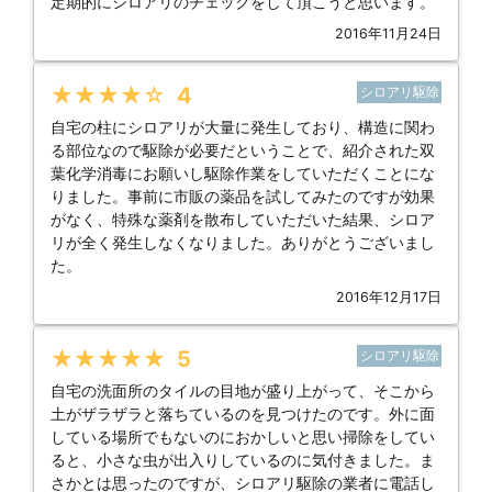
定期的にシロアリのチェックをして頂こうと思います。
2016年11月24日
★★★★★
4
シロアリ駆除
自宅の柱にシロアリが大量に発生しており、構造に関わ
る部位なので駆除が必要だということで、紹介された双
葉化学消毒にお願いし駆除作業をしていただくことにな
りました。事前に市販の薬品を試してみたのですが効果
がなく、特殊な薬剤を散布していただいた結果、シロア
リが全く発生しなくなりました。ありがとうございまし
た。
2016年12月17日
★★★★★
5
シロアリ駆除
自宅の洗面所のタイルの目地が盛り上がって、そこから
土がザラザラと落ちているのを見つけたのです。外に面
している場所でもないのにおかしいと思い掃除をしてい
ると、小さな虫が出入りしているのに気付きました。ま
さかとは思ったのですが、シロアリ駆除の業者に電話し