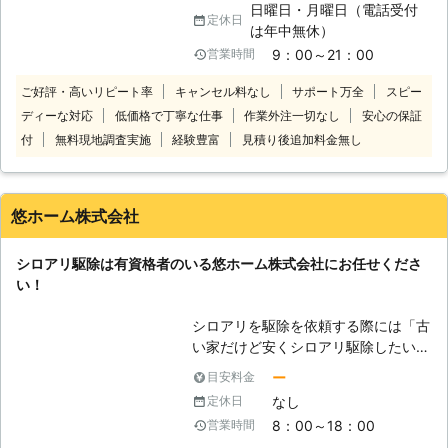
日曜日・月曜日（電話受付
間の再施工保証付きで、1年毎に無償
る…一回見積もりだけでもしてもらい
定休日
は年中無休）
のアフターサービスを行います！ 自
たい。ささいなことでも一度シロアリ
9：00～21：00
営業時間
社の徹底教育された職人が最後まで施
110番にお任せください！ シロアリを
工します！ このように、床下工事に
しっかりと駆除するには、出現時のみ
ご好評・高いリピート率
キャンセル料なし
サポート万全
スピー
強いALT（アルト）だからこそ出来る
ならず定期的な薬剤配布による対策が
ディーな対応
低価格で丁寧な仕事
作業外注一切なし
安心の保証
最高峰のコストパフォーマンスを体験
重要になってきます。シロアリ110番
付
無料現地調査実施
経験豊富
見積り後追加料金無し
してください！ 廊下を歩いていると
では、アフターフォローも充実、ご利
きふかふかした感覚がある、家の周り
用シェア№1を誇るシロアリ駆除のス
で羽アリを見かけた このような場合
ペシャリストです。安心してお任せく
は床下にシロアリが潜んでいる可能性
ださい。
悠ホーム株式会社
があります……。 そんなシロアリで不
安なときこそ、株式会社ALT（アル
シロアリ駆除は有資格者のいる悠ホーム株式会社にお任せくださ
ト）にお任せください。 株式会社ALT
い！
は、神奈川県相模原市と埼玉県さいた
ま市に事務所を構え、このエリアを中
シロアリを駆除を依頼する際には「古
心に地域にお住まいのお客様からシロ
い家だけど安くシロアリ駆除したい」
アリ駆除＆予防消毒のご依頼を承って
「技術が確かな業者に任せたい」と業
いる床下工事に強い総合リフォームの
ー
目安料金
者探しもこだわりたいですよね。 そ
会社です。（水回りリフォームや内装
なし
定休日
んなときは悠ホーム株式会社にシロア
リフォームでもご依頼をいただいてお
8：00～18：00
営業時間
リ駆除をお任せください。当店は築年
ります！） 以下に株式会社ALTの強み