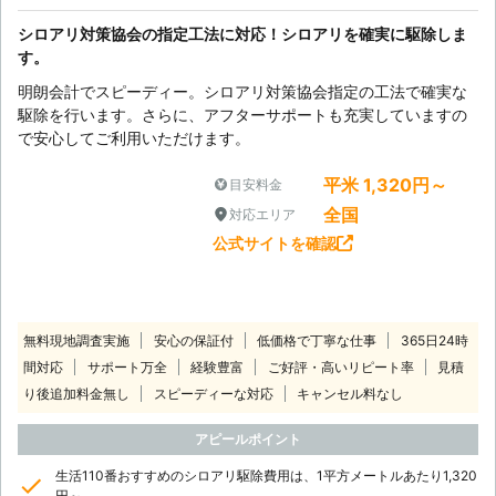
シロアリ対策協会の指定工法に対応！シロアリを確実に駆除しま
す。
明朗会計でスピーディー。シロアリ対策協会指定の工法で確実な
駆除を行います。さらに、アフターサポートも充実していますの
で安心してご利用いただけます。
平米 1,320円～
目安料金
全国
対応エリア
公式サイトを確認
無料現地調査実施
安心の保証付
低価格で丁寧な仕事
365日24時
間対応
サポート万全
経験豊富
ご好評・高いリピート率
見積
り後追加料金無し
スピーディーな対応
キャンセル料なし
アピールポイント
生活110番おすすめのシロアリ駆除費用は、1平方メートルあたり1,320
円～。