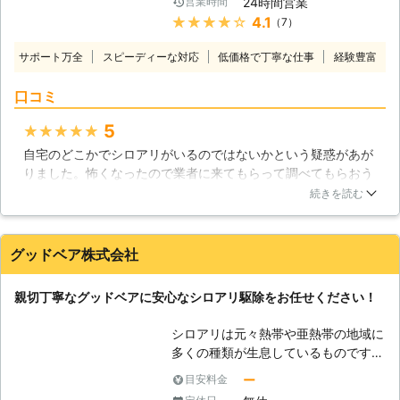
24時間営業
営業時間
【シロアリ駆除に迅速対応】 シロア
確実に巣ごと全滅させることが出来る
★★★★★
4.1
（7）
リ駆除は、少しでも早く対処すること
というメリットがあります。 こうし
がとても大切です。たとえば、イエシ
た状況によって工法を使い分けること
サポート万全
スピーディーな対応
低価格で丁寧な仕事
経験豊富
ロアリは1つの集団で100万匹にのぼ
によって、更に効果的になります。
ることもあり、お家の柱を食べるスピ
【お客様の立場に立ったサービスをご
口コミ
ードもあっという間。大事な柱が弱っ
提供しております！】 弊社シロアリ
てしまい、家が大きく傾いたために、
5
★★★★★
駆除の技術だけでなく、お客様のこと
建て替えを余儀なくされることもござ
を第一に考えたサービスが大切になる
自宅のどこかでシロアリがいるのではないかという疑惑があが
います。そんなことになってしまう前
と考えております。そのため、関東全
りました。怖くなったので業者に来てもらって調べてもらおう
に、シロアリを発見したら、すぐにで
域に対応しております。即日対応も可
ということにしました。こちらは資格を持っている人ばかりが
も当社までご連絡ください。親身にな
続きを読む
能で、お見積り・ご相談も無料とさせ
いるということで確かな技術で行ってくれるということでした
ってご相談にのらせていただきます。
て頂いており、また、完全後払い制で
のでお願いすることにしました。そして作業当日来てくれた担
【シロアリ被害の発見方法】 しか
結果をお出ししてから代金をお支払い
当さんはとても感じの良い人で気持ちの良い対応をしてくださ
し、シロアリ被害は目に見えづらい部
グッドベア株式会社
頂くシステムとなっております。全て
いました。丁寧な説明で今後の対策も教えてくれました。とて
分もございます。 ・家の基礎部分に
はお客様の立場に立てばこそ行えるサ
もためになりました。
土が盛り上がってついている ・床下
親切丁寧なグッドベアに安心なシロアリ駆除をお任せください！
ービスです。
が一部朽ちているようにみえる ・床
埼玉県
さいたま市中央区
2016年12月29日
や畳を踏むとヘコむ箇所がある この
シロアリは元々熱帯や亜熱帯の地域に
ような状態ですと、シロアリが潜んで
多くの種類が生息しているものです。
いる可能性がございます。「白ありか
ですから、日本国内で害虫として知ら
ー
目安料金
な？」と感じたら、まず一度ご連絡を
れているシロアリも、暖かく湿度の多