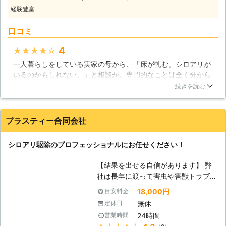
の様々な作業に対応しています】 シ
経験豊富
ロアリ駆除と一口にいっても様々な作
業が考えられます。家屋の床下や屋根
口コミ
裏の調査、薬剤によるシロアリ駆除、
シロアリ予防の対策、住宅以外の建物
4
★★★★★
での作業など。当社ではそれらシロア
一人暮らしをしている実家の母から、「床が軋む。シロアリが
リ駆除の関する様々な作業に専門スタ
いるのかもしれない。」と相談が。専門的なことは全く分から
ッフが丁寧に対応します。また、シロ
ないので、こちらに相談させていただきました。一日でも早く
アリ被害の有無を調べる調査も承って
続きを読む
不安が取り除けるようにとご配慮いただき、とてもスピーディ
いますので、不安を感じた時は何でも
ーに対応してくださいました。母が「一人では不安だ。」と言
ご相談いただけます。 【ご安心いた
うので私も立ち会わせていただきましたが、作業の内容などの
だける迅速対応】 Rグループではお客
プラスティー合同会社
説明もとても丁寧で、安心してお任せすることができました。
様からのお問合せに最速で当日に対応
本当にありがとうございました。母も、とても感謝しておりま
し、シロアリ被害にお困りの皆様の不
シロアリ駆除のプロフェッショナルにお任せください！
す。
安を一刻も早く取り除きます。料金に
ついても、施工前に無料現地調査とお
埼玉県
蕨市
2016年12月22日
【結果を出せる自信があります】 弊
見積りを行い、スタッフがしっかりと
社は長年に渡って害虫や害獣トラブル
詳細をご説明いたします。できる限り
を解決してきた実績がございます！シ
リーズナブルな施工方法をご提案させ
18,000円
目安料金
ロアリについての知識はもちろんです
ていただきますので、それらの内容に
無休
定休日
が、薬剤に対する知識も豊富に持ち合
ご納得いただいてから安心してご依頼
24時間
営業時間
わせておりますので、安心してお任せ
いただけます。