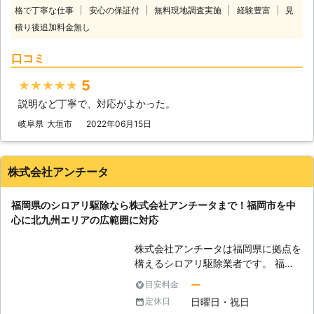
ら無償で再施工します。 また『施工
格で丁寧な仕事
安心の保証付
無料現地調査実施
経験豊富
見
ように弊社ならではの特別サービスで
をしたらやりっぱなしで確認をしな
積り後追加料金無し
シロアリ駆除を提供しております。
い』のでは保証の意味がありません。
ご相談・お見積りは無料となっており
ALTでは1年毎にアフターフォローを
口コミ
ますので、まずはお気軽にお問い合わ
行なっているので、万が一のシロアリ
せください。 ■全国対応！お電話一
再発生を見逃しませんのでご安心くだ
5
★★★★★
本で駆け付けます ロイ株式会社では
さい！ 株式会社ALTは「人と街を繋
直営店・協力店を含め、全国に対応し
説明など丁寧で、対応がよかった。
ぎ、信頼を積み重ねる企業でありた
ております。 お電話一本いただけれ
い」と考えています。 床下は目に見
岐阜県
大垣市
2022年06月15日
ば、当日もしくは翌日に無料調査に伺
えにくい部分であるため、お客様が施
います。 また年中無休で対応してい
工内容に不安を感じないようしっかり
るため、土日祝日などお客様のご都合
とお話し、お客様がご納得いただける
株式会社アンチータ
に合わせて対応可能です。 お客様第
施工をご提供できるよう徹底すること
一を心がけてシロアリ駆除をおこない
をモットーとしているのです。 床下
ますので、お困りの際は何時でもご相
福岡県のシロアリ駆除なら株式会社アンチータまで！福岡市を中
の検査や相見積りも無料で承っており
談ください。 ※「宮城県」「広島県」
心に北九州エリアの広範囲に対応
ますので、まずはお気軽にご相談くだ
「福岡県」については今後出店予定
さいませ。
■ロイ株式会社シロアリ駆除 弊社で
株式会社アンチータは福岡県に拠点を
は過去に多くのシロアリ駆除に対応し
構えるシロアリ駆除業者です。 福岡
てまいりました。 実績については下
市を中心に筑紫野市、春日市、大野城
ー
目安料金
記の通りです。 【過去施工事例一
市など九州北部のエリアに対応してお
日曜日・祝日
定休日
覧】 [CASE1] ・京都府京都市上京区
ります。 1981年の設立以来、多くの