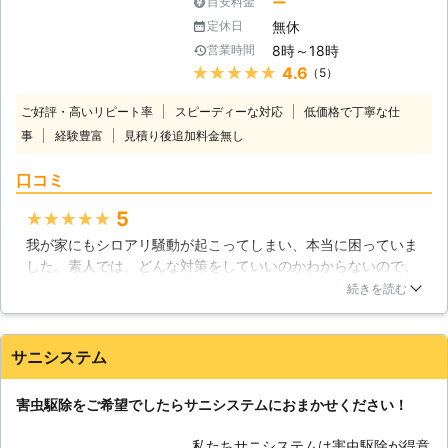
ー
目安料金
が発生した場合に、被害にあった部位
ロアリなど幅広いシロアリに対応して
を修理費用1,000万円上限として修理
無休
定休日
おり、駆除実績も豊富です。 埼玉県
させていただく保険会社加入の保証で
8時～18時
営業時間
さいたま市を中心に1坪4,400円～(税
す。 ・「管理保証書」について 施工
★★★★★
4.6
（5）
込)からご相談を承ります。 出張費、
後、シロアリが再発した場合に、無料
お見積りは無料！ さらに、駆除後の
で駆除処理をおこなうという当初規定
ご好評・高いリピート率
スピーディーな対応
低価格で丁寧な仕
アフターフォローとして5～7年の安
の保証になります。 また、住まいや
事
経験豊富
見積り後追加料金無し
心保証をお付けします。 ※ご希望によ
車の破損など、施工時の万が一の事故
り保証期間内の無料点検もいたします
に備え「賠償保険」にも加入しており
口コミ
シロアリに関するご相談は、ぜひとも
ます。
有限会社アートクリーン消毒におまか
5
★★★★★
せください。 豊富な経験、確かな技
我が家にもシロアリ騒動が起こってしまい、本当に困っていま
術を用いて駆除をさせていただきま
した。素人では、どんな対策をしていいのかわからないので、
す。 ■シロアリ駆除歴38年の害虫駆
いろいろ調べた結果、業者に対処を依頼することにしました。
除専門業者 弊社はシロアリ駆除歴38
続きを読む
徹底的に依頼者に寄り添ってくれるとして評判が良いことで知
年の害虫駆除専門業者として、下記セ
られる業者のため、安心して依頼しました。とにかく、丁寧な
ールスポイントのもとお客様のご依頼
仕事で我が家の悩みに対処してくれたことに感謝しています。
をお引受けいたします。 【有限会社
サニシステム
作業以来、我が家のシロアリ騒動もおさまっているのでとても
アートクリーン消毒セールスポイン
満足しています。
ト】 1．薬品の臭いに敏感な方や、ア
害虫駆除をご希望でしたらサニシステムにおまかせください！
レルギーなどの方にも安心な薬剤を使
埼玉県
さいたま市見沼区
2016年11月14日
用して駆除をおこないます 2．ペット
私たちサニシステムは害虫駆除が得意