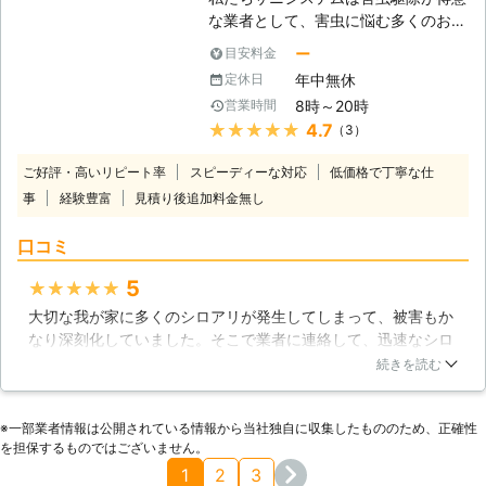
を飼っていて消毒するのが心配だと言
な業者として、害虫に悩む多くのお客
う方にも最適です 3．他のシロアリ駆
様を救ってまいりました。今回は皆さ
除業者でも対応ができなかった場合も
ー
目安料金
まを救いたいと思っております。害虫
ご相談ください ■ゴキブリやダニな
年中無休
定休日
に悩まされている方は、ぜひサニシス
どその他害虫駆除もお任せを！ シロ
8時～20時
営業時間
テムにお問い合わせください。私たち
アリ以外にも害虫は数多くいます。
★★★★★
4.7
（3）
がすぐに伺い、その害虫を駆除させて
有限会社アートクリーン消毒ではゴキ
いただきます。 【シロアリ駆除もや
ブリからダニまで、幅広く対応してお
ご好評・高いリピート率
スピーディーな対応
低価格で丁寧な仕
っております】 害虫の中でも特に不
ります。 害虫トラブルでお悩みのさ
事
経験豊富
見積り後追加料金無し
人気なのがシロアリです。ゴキブリな
いはお気軽にお問い合わせください。
どは見た目が嫌だという方が大勢いら
口コミ
っしゃいますが、シロアリはそれに加
えて家を破損させるという大きな欠点
5
★★★★★
があります。家を作っている木材が餌
大切な我が家に多くのシロアリが発生してしまって、被害もか
ですので、壁だろうが柱だろうが何で
なり深刻化していました。そこで業者に連絡して、迅速なシロ
も食べてしまうのです。これほどまで
アリ駆除を実施してもらう事ができたので非常に満足していま
に厄介な害虫はいないでしょう。だか
続きを読む
す。駆除の説明も大変丁寧で分かりやすく、しっかりと教えて
らこそ、サニシステムも全力を挙げて
くれたので親切なスタッフだと思いました。積極的にコミュニ
駆除を行っているのです。 【ご質問
※⼀部業者情報は公開されている情報から当社独⾃に収集したもののため、正確性
ケーションを取ってくれるので、こちらとしても話しやすく、
ください】 シロアリ駆除について
を担保するものではございません。
シロアリ駆除を徹底的に実施してもらう事ができたので、感謝
は、皆さまも知らないことの方が多い
1
2
3
の気持ちで一杯です。
かと思います。もし分からないことが