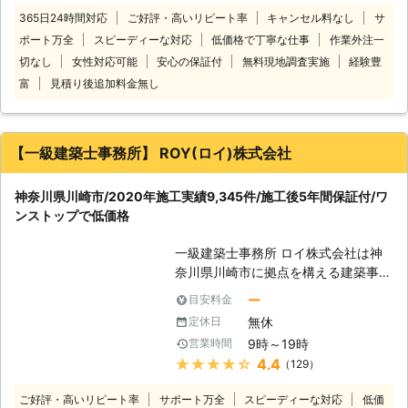
数による追加料金がないため、古いお
を紹介いたします。 【床下工事の施
365日24時間対応
ご好評・高いリピート率
キャンセル料なし
サ
宅でもお安く対応できます。 ただ安
工実績500件以上！株式会社ALTの強
ポート万全
スピーディーな対応
低価格で丁寧な仕事
作業外注一
いだけでなく日本しろあり対策協会が
み】 ①施工は自社施工で、下請け業
認定した「しろあり防除施工士」の資
切なし
女性対応可能
安心の保証付
無料現地調査実施
経験豊
者を使うことはありません。中間マー
格をもつ技術・知識が確かなスタッフ
富
見積り後追加料金無し
ジンが発生しないため余分なシロアリ
が、お客様ひとりひとりにあった駆除
駆除＆予防消毒の費用をカットできま
方法をご提案します。 当店は総合リ
すよ。 ②シロアリ駆除の効果が高い
フォーム業者であるため、シロアリ被
「ハチクサンFL」「ハチクサンME」
【一級建築士事務所】 ROY(ロイ)株式会社
害で傷んでしまった「木部交換」「床
を同時に使用します。 ハチクサンは
の張替え」「内装リフォーム」とった
人や動物への影響も少なく環境にやさ
修繕も得意としています。早ければ駆
神奈川県川崎市/2020年施工実績9,345件/施工後5年間保証付/ワ
しい薬剤として「公益財団法人文化財
除と同日に施工できるので、気軽にご
ンストップで低価格
虫菌害防除研究所」が認定したシロア
相談ください。お客様の長く住みよい
リ駆除の薬剤です。 薬剤特有の嫌な
家づくりをお手伝いします！
一級建築士事務所 ロイ株式会社は神
臭いもなく持続効果も高いためシロア
奈川県川崎市に拠点を構える建築事務
リを確実に駆除することができます。
所です。 リフォームを手掛ける傍
そのため、ハチクサンは一級家屋や文
ー
目安料金
ら、害獣や害虫などの駆除作業にも対
化財などのシロアリ駆除にも使用され
無休
定休日
応しております。 中でもシロアリ駆
ています。 ③シロアリ駆除を株式会
9時～19時
営業時間
除は、 ①5年間の保証付き ②作業中
社ALTで施工いただいた場合は、5年
★★★★★
4.4
（129）
に周辺を汚さぬよう養生を徹底！ ③
間の再施工保証が付いています。 施
リフォームとシロアリ駆除のセットプ
工後に万が一シロアリが発生していた
ご好評・高いリピート率
サポート万全
スピーディーな対応
低価
ラン※セットならではの特別価格 この