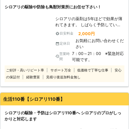
物と好む環境が揃ってしまうので注意
東京都
渋谷区
2016年11月30日
シロアリの駆除や防除も鳥獣対策所にお任せ下さい！
をしないといけません。床下に被害が
多くなりますが、ここの湿度にはよく
シロアリの薬剤は5年ほどで効果が薄
注意をしておくようにしましょう。
れてきます。 しばらく予防していな
【積極的に対応しております】 シロ
いとか、羽蟻がわいてきたなどで大切
アリ駆除に関しては積極的に対応して
2,000円
目安料金
な建物がダメージを受けるまえに予防
おりますので、ぜひとも私たちアール
お気軽にお問い合わせくだ
をすることが大切です！ 家の基礎部
定休日
ズホールディングスにシロアリ駆除を
さい
がダメージを受けてしまうと建物の構
おまかせください。皆さまの家をシロ
7：00～21：00 ※緊急対応
営業時
造が弱くなるばかりではなく家の資産
アリの被害から全力で守らせていただ
間
可能です。
価値も下がります。 定期的な予防剤
きます。またシロアリ以外の害虫であ
の処理を実施しましょう！
っても、例えばゴキブリやムカデなど
ご好評・高いリピート率
サポート万全
低価格で丁寧な仕事
安心
の駆除も行っておりますのでぜひとも
の保証付
経験豊富
見積り後追加料金無し
ご相談ください。
生活110番【シロアリ110番】
シロアリの駆除・予防はシロアリ110番へ シロアリのプロがしっ
かりと対応します