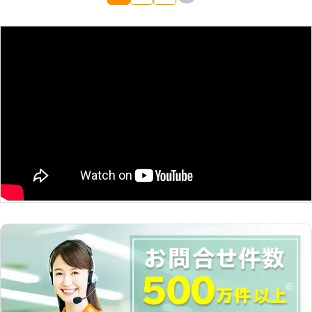
ありましたら、そのことをご質問くだ
群馬県
邑楽郡邑楽町
2016年11月25日
さい。作業の準備中でもお答えしまし
ょう。皆さまの疑問点をなくすことも
大切な仕事ですので、遠慮されること
はありません。シロアリ駆除について
分からないこと、知りたいことがあり
ましたらご質問ください。私たちサニ
システムは、そういったことにもしっ
かり対応する業者なのです。