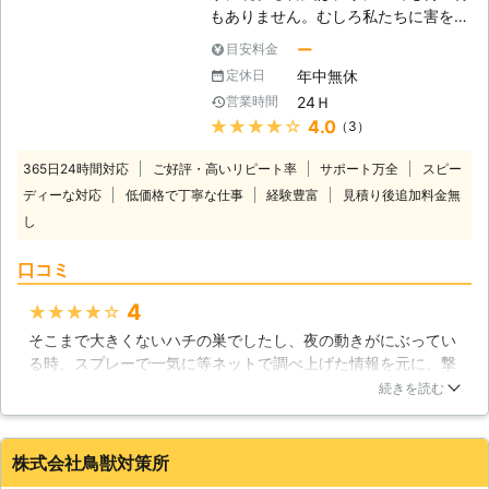
立ってきています。当社は近年増えて
もありません。むしろ私たちに害を与
きたそれらのシロアリ駆除にも豊富な
えるものばかりです。そのために害虫
実績がありますので、ご依頼いただけ
ー
目安料金
駆除は業者が全力でやらないと意味が
ば適切な調査とシロアリ駆除を行い、
年中無休
定休日
ありません。適当な駆除をしてしまっ
再発生の不安を残さない安心のサービ
24Ｈ
営業時間
ては、害虫を生き残らせてしまいま
スを提供させていただきます。
★★★★★
4.0
（3）
す。特にシロアリは数が多いので、下
手な駆除をやってもあまり意味があり
365日24時間対応
ご好評・高いリピート率
サポート万全
スピー
ません。しかし、私たちアールズホー
ディーな対応
低価格で丁寧な仕事
経験豊富
見積り後追加料金無
ルディングスには何の問題もありませ
し
ん。害虫駆除のプロ集団ですので、シ
ロアリ駆除に関しても非常に詳しい知
口コミ
識と豊富な経験を積んでおります。害
虫駆除、シロアリ駆除はぜひ私たちに
4
★★★★★
ご依頼ください。皆さまからのお問い
合わせをお待ちしております。 【湿
そこまで大きくないハチの巣でしたし、夜の動きがにぶってい
気は要注意です】 シロアリの大好物
る時、スプレーで一気に等ネットで調べ上げた情報を元に、撃
は木材ですが、湿った木材しか食べな
退しようとしておりました。結果失敗し、何か所か刺され、こ
続きを読む
いので、湿度というのがシロアリにと
ちらにお願いいたしました。いくら小さくても素人が行うもの
っては重要な点になるのです。またシ
ではないですね、さすがプロです。ものの数秒で撃退していた
ロアリは陽気な環境よりも暗くて湿っ
だきました。最初から頼めば良かったです。また機会があれ
株式会社鳥獣対策所
た環境を好むために、湿度が高いと鉱
ば、お願いします。