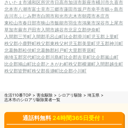
さいたま市浦和区
所沢市
日高市
加須市
新座市
桶川市
久喜市
北本市
八潮市
富士見市
三郷市
蓮田市
坂戸市
幸手市
鶴ヶ島市
吉川市
ふじみ野市
白岡市
和光市
志木市
朝霞市
本庄市
東松山市
春日部市
狭山市
飯能市
羽生市
鴻巣市
深谷市
上尾市
草加市
蕨市
戸田市
入間市
越谷市
北足立郡伊奈町
入間郡三芳町
入間郡毛呂山町
比企郡滑川町
児玉郡上里町
秩父郡小鹿野町
秩父郡東秩父村
児玉郡美里町
児玉郡神川町
北葛飾郡松伏町
北葛飾郡杉戸町
大里郡寄居町
南埼玉郡宮代町
比企郡川島町
比企郡吉見町
比企郡嵐山町
比企郡鳩山町
比企郡ときがわ町
秩父郡横瀬町
入間郡越生町
秩父郡皆野町
秩父郡長瀞町
比企郡小川町
生活110番TOP
害虫駆除
シロアリ駆除
埼玉県
志木市のシロアリ駆除業者一覧
通話料無料
24時間365日受付！