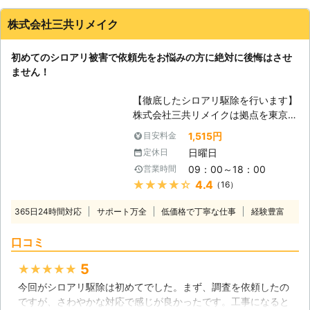
株式会社三共リメイク
初めてのシロアリ被害で依頼先をお悩みの方に絶対に後悔はさせ
ません！
【徹底したシロアリ駆除を行います】
株式会社三共リメイクは拠点を東京や
千葉、茨城におき、東京都を中心に関
1,515円
目安料金
東一円のシロアリ駆除のプロフェッシ
日曜日
定休日
ョナルとして活動しています。ターマ
09：00～18：00
営業時間
イトコントロール業務を遂行するに当
★★★★★
4.4
（16）
たり、ヤマトシロアリやイエシロア
リ、アメリカカンザイシロアリ等の形
365日24時間対応
サポート万全
低価格で丁寧な仕事
経験豊富
態や生態を熟知した日本シロアリ対策
協会認定のシロアリ防除施工士、蟻害
口コミ
腐朽検査員がシロアリ被害の原因であ
る湿気の状態や被害箇所、範囲やシロ
5
★★★★★
アリの種類、防除方法を各住宅に訪れ
今回がシロアリ駆除は初めてでした。まず、調査を依頼したの
て調査を行います。分かりやすく丁寧
ですが、さわやかな対応で感じが良かったです。工事になると
な言葉遣いと説明を心がけています。