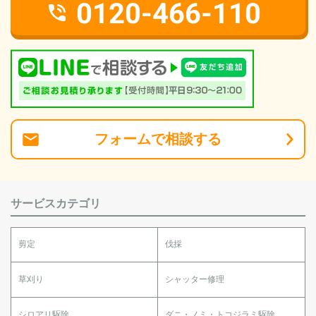
0120-466-110
フォーム
で
相談
する
サービスカテゴリ
剪定
伐採
草刈り
シャッター修理
シロアリ駆除
ダニ・ノミ・トコジラミ駆除