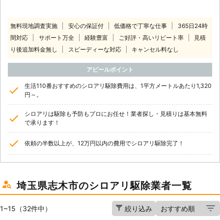
無料現地調査実施
安心の保証付
低価格で丁寧な仕事
365日24時
間対応
サポート万全
経験豊富
ご好評・高いリピート率
見積
り後追加料金無し
スピーディーな対応
キャンセル料なし
アピールポイント
生活110番おすすめのシロアリ駆除費用は、1平方メートルあたり1,320
円～。
シロアリは駆除も予防もプロにお任せ！業者探し・見積りは基本無料
で承ります！
依頼の半数以上が、12万円以内の費用でシロアリ駆除完了！
埼玉県志木市のシロアリ駆除業者一覧
1~15（32件中）
絞り込み