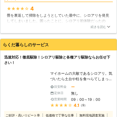
ためにこれからも精進してまいります
4
★★★★★
のでよろしくお願いします。 また、
ご安心いただくため、大手保険会社と
畳を裏返して掃除をしようとしていた最中に、シロアリを発見
の協力により、5年間の安心保証をお
してしまいました。困ったことに、シロアリ初体験だったの
付けしております。 【対応地域につ
で、どこに連絡すればよいか分からず生活110番をにらめっこ
続きを読む
きまして】 ㈱ユウキでは、千葉県を
していました。そこで見つけたユウキさんですが、電話での対
中心に広範囲に出張・巡回をしており
応がすごくよく、どんな対処法をするかなど丁寧に教えて頂け
ます。東京・茨城・埼玉・神奈川にも
たので安心してお願いする事が出来ました！実際の作業では、
らくだ暮らしのサービス
出張いたしますので、近隣の方のご相
時間もさほど掛からず、駆除だけでなく予防対策もして頂けた
談をお待ちしております。 【さまざ
ので満足でした！！
迅速対応！徹底駆除！シロアリ駆除と各種アリ駆除ならお任せ下
まな害虫・害獣駆除にご対応】 シロ
千葉県
千葉市中央区
2016年11月30日
さい！
アリに限らず、様々な種類の害虫・害
獣駆除にご対応しております。 ・シ
マイホームの大敵であるシロアリ。気
ロアリ全般 ・ゴキブリ ・チョウバエ
づいたら土台や柱を食べらてしまって
・ダニ ・ノミ ・ネズミ ・ハクビシン
いた、そんなご相談も多く寄せられま
・コウモリ ・ハト これらの被害でお
ー
目安料金
す。シロアリを見つけたらすぐに株式
悩みなら、今すぐ当社までお電話をお
無し
定休日
会社Rグループまでお問い合わせ下さ
待ちしております。
09：00～19：00
営業時間
い。 すぐに駆けつけて徹底的にシロ
★★★★★
4.1
（9）
アリ駆除を行い、大切なマイホームを
お守りいたします。 【シロアリ駆除
ご好評・高いリピート率
低価格で丁寧な仕事
無料現地調査実施