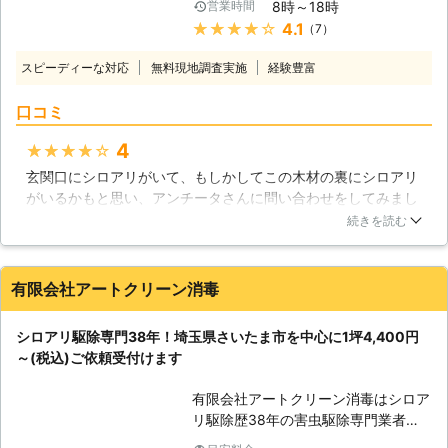
8時～18時
営業時間
在住 匿名 [ご依頼内容] 空き家のシロ
お客様にご利用いただく老舗の駆除業
★★★★★
4.1
（7）
アリ駆除を希望。 ■発生場所：空き
者としてお客様のご依頼をお待ちして
家 ■建物：木造 ■建坪：8～9坪 ■築
おります。 <しろあり防除施工士在
スピーディーな対応
無料現地調査実施
経験豊富
年数：40年 →→→施工料金21,600円
籍！住まいに根付くシロアリを徹底駆
(税込)にて対応 [CASE2] ・京都府京
除> アンチータのシロアリ駆除はしろ
口コミ
都市南区在住 男性 [ご依頼内容] 浴室
あり防除施工士の有資格者が駆除対応
周りでシロアリを見つけたので、駆除
いたします。 この資格はシロアリ防
4
★★★★★
してほしい。 ■発生場所：浴室周辺
除に必要な技術は勿論ですが、使用す
玄関口にシロアリがいて、もしかしてこの木材の裏にシロアリ
■建物：木造2階建て ■建坪：不明 ■
る薬剤・建築・木材などの知識も豊富
がいるかもと思い、アンチータさんに問い合わせをしてみまし
築年数：不明 →→→施工料金21,600
です。 そのため、お客様の住まいや
た。調査にきてもらい、玄関口の柱の中にシロアリがいまし
円(税込)にて対応 [CASE3] ・東京都
被害状況に合わせた適切で安全な駆除
続きを読む
た。表面の木目は綺麗な柱だったのですが、中ではシロアリが
千代田区在住 匿名 [ご依頼内容] シロ
作業のご提案が可能です。 調査は無
木材を食べてボロボロになっていました。早めに対処しておく
アリ駆除を希望。 ■発生場所：自宅
料ですので、まずはお気軽にお問い合
べきだったと後悔するのはさておき、すぐに駆除と予防をお願
内【複数箇所】 ■建物：木造 ■建
わせください。 <5年保証【「しろあ
有限会社アートクリーン消毒
いしました。予防に使う薬の詳細や、駆除の仕方など、詳しく
坪：50坪くらい ■築年数：40年
り防除保証書」と「管理保証書」】の
教えてもらえたので安心して仕事を任せられました。無事にシ
→→→施工料金23,700円(税込)にて対
2通りをご用意！施工後のアフターフ
シロアリ駆除専門38年！埼玉県さいたま市を中心に1坪4,400円
ロアリはいなくなり、柱の修繕も行ってもらえたので助かりま
応 ※上記価格は過去に対応した案件を
ォローも万全> 弊社では施工後のアフ
～(税込)ご依頼受付けます
した。
もとに参考金額を表示しております ※
ターフォローとして「しろあり防除保
お客様のご依頼内容によって金額は異
証書」と「管理保証書」の2通りの保
福岡県
福岡市東区
2016年11月30日
有限会社アートクリーン消毒はシロア
なるため、正確な金額はご依頼時のお
証書を提供しております。 ・「しろ
リ駆除歴38年の害虫駆除専門業者。
見積りにてご提示いたします
あり防除保証書」について シロアリ
ヤマトシロアリやアメリカカンザイシ