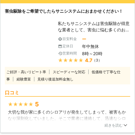
作業以来、我が家のシロアリ騒動もおさまっているのでとても
アートクリーン消毒セールスポイン
満足しています。
ト】 1．薬品の臭いに敏感な方や、ア
害虫駆除をご希望でしたらサニシステムにおまかせください！
レルギーなどの方にも安心な薬剤を使
埼玉県
さいたま市見沼区
2016年11月14日
用して駆除をおこないます 2．ペット
私たちサニシステムは害虫駆除が得意
を飼っていて消毒するのが心配だと言
な業者として、害虫に悩む多くのお客
う方にも最適です 3．他のシロアリ駆
様を救ってまいりました。今回は皆さ
除業者でも対応ができなかった場合も
ー
目安料金
まを救いたいと思っております。害虫
ご相談ください ■ゴキブリやダニな
年中無休
定休日
に悩まされている方は、ぜひサニシス
どその他害虫駆除もお任せを！ シロ
8時～20時
営業時間
テムにお問い合わせください。私たち
アリ以外にも害虫は数多くいます。
★★★★★
4.7
（3）
がすぐに伺い、その害虫を駆除させて
有限会社アートクリーン消毒ではゴキ
いただきます。 【シロアリ駆除もや
ブリからダニまで、幅広く対応してお
ご好評・高いリピート率
スピーディーな対応
低価格で丁寧な仕
っております】 害虫の中でも特に不
ります。 害虫トラブルでお悩みのさ
事
経験豊富
見積り後追加料金無し
人気なのがシロアリです。ゴキブリな
いはお気軽にお問い合わせください。
どは見た目が嫌だという方が大勢いら
口コミ
っしゃいますが、シロアリはそれに加
えて家を破損させるという大きな欠点
5
★★★★★
があります。家を作っている木材が餌
大切な我が家に多くのシロアリが発生してしまって、被害もか
ですので、壁だろうが柱だろうが何で
なり深刻化していました。そこで業者に連絡して、迅速なシロ
も食べてしまうのです。これほどまで
アリ駆除を実施してもらう事ができたので非常に満足していま
に厄介な害虫はいないでしょう。だか
続きを読む
す。駆除の説明も大変丁寧で分かりやすく、しっかりと教えて
らこそ、サニシステムも全力を挙げて