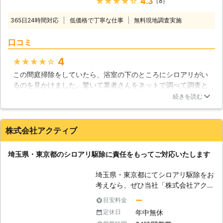
★★★★★
4.3
（8）
頂けます。シロアリ駆除の方法は様々
ですが、特にこのような工法を用いる
365日24時間対応
低価格で丁寧な仕事
無料現地調査実施
ことでシロアリを一網打尽にすること
が可能です！ 【バリア工法（ケミカ
口コミ
ル工法）】 この工法では薬剤を使用
します。シロアリが入れないバリアを
4
★★★★★
作ってしまうという方法になってお
この間庭掃除をしていたら、浴室の下のところにシロアリがい
り、床下や建物の中、あるいは外にあ
るのを見かけました。驚いて業者さんをネットで調べて調査と
る木材に穴をあけて薬剤を散布すると
駆除に来て頂くことにしました。こちらの業者さんは、シロア
いう方法です。床下の土にもこうした
続きを読む
リの知識が豊富で、駆除方法についても詳しく教えて頂き、納
薬剤を吹きつける場合があります。薬
得して施工をして頂くことができまいた。お陰様で、その後シ
剤の臭いが少し気になるという方もい
ロアリを見かけることもなくなりました。また機会がありまし
らっしゃいますが、費用は安価で済み
株式会社アクティブ
たらお願いします。
ますし、床下の木材が腐りにくくなる
というメリットがあります。 【ベイ
東京都
板橋区
2016年12月18日
埼玉県・東京都のシロアリ駆除に責任をもってご対応いたします
ト工法】 この方法では地中に埋める
ステーションと呼ばれる薬剤の入った
埼玉県・東京都にてシロアリ駆除をお
エサを用意します。シロアリがこのエ
考えなら、ぜひ当社「株式会社アクテ
サを食べたり、巣に持ち帰って仲間に
ィブ」にお任せください。お客様のご
ー
目安料金
食べさせることによってシロアリは巣
状況にあわせた最適な施工・親切丁寧
ごと全滅します。駆除するまでの時間
年中無休
定休日
なサービスをさせていただきます。
やメンテナンス費用はかかるものの、