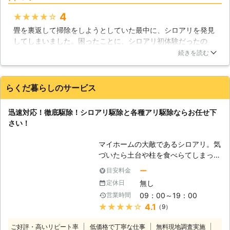
ためにこれからも精進してまいります
4
★★★★★
のでよろしくお願いします。 また、
ご安心いただくため、大手保険会社と
畳を裏返して掃除をしようとしていた最中に、シロアリを発見
の協力により、5年間の安心保証をお
してしまいました。困ったことに、シロアリ初体験だったの
付けしております。 【対応地域につ
で、どこに連絡すればよいか分からず生活110番をにらめっこ
続きを読む
きまして】 ㈱ユウキでは、千葉県を
していました。そこで見つけたユウキさんですが、電話での対
中心に広範囲に出張・巡回をしており
応がすごくよく、どんな対処法をするかなど丁寧に教えて頂け
ます。東京・茨城・埼玉・神奈川にも
たので安心してお願いする事が出来ました！実際の作業では、
らくだ暮らしのサービス
出張いたしますので、近隣の方のご相
時間もさほど掛からず、駆除だけでなく予防対策もして頂けた
談をお待ちしております。 【さまざ
ので満足でした！！
迅速対応！徹底駆除！シロアリ駆除と各種アリ駆除ならお任せ下
まな害虫・害獣駆除にご対応】 シロ
千葉県
千葉市中央区
2016年11月30日
さい！
アリに限らず、様々な種類の害虫・害
獣駆除にご対応しております。 ・シ
マイホームの大敵であるシロアリ。気
ロアリ全般 ・ゴキブリ ・チョウバエ
づいたら土台や柱を食べらてしまって
・ダニ ・ノミ ・ネズミ ・ハクビシン
いた、そんなご相談も多く寄せられま
・コウモリ ・ハト これらの被害でお
ー
目安料金
す。シロアリを見つけたらすぐに株式
悩みなら、今すぐ当社までお電話をお
無し
定休日
会社Rグループまでお問い合わせ下さ
待ちしております。
09：00～19：00
営業時間
い。 すぐに駆けつけて徹底的にシロ
★★★★★
4.1
（9）
アリ駆除を行い、大切なマイホームを
お守りいたします。 【シロアリ駆除
ご好評・高いリピート率
低価格で丁寧な仕事
無料現地調査実施