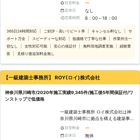
いる床下工事に強い総合リフォームの
ー
目安料金
者探しもこだわりたいですよね。 そ
会社です。（水回りリフォームや内装
なし
定休日
んなときは悠ホーム株式会社にシロア
リフォームでもご依頼をいただいてお
8：00～18：00
営業時間
リ駆除をお任せください。当店は築年
ります！） 以下に株式会社ALTの強み
数による追加料金がないため、古いお
を紹介いたします。 【床下工事の施
365日24時間対応
ご好評・高いリピート率
キャンセル料なし
サ
宅でもお安く対応できます。 ただ安
工実績500件以上！株式会社ALTの強
ポート万全
スピーディーな対応
低価格で丁寧な仕事
作業外注一
いだけでなく日本しろあり対策協会が
み】 ①施工は自社施工で、下請け業
認定した「しろあり防除施工士」の資
切なし
女性対応可能
安心の保証付
無料現地調査実施
経験豊
者を使うことはありません。中間マー
格をもつ技術・知識が確かなスタッフ
富
見積り後追加料金無し
ジンが発生しないため余分なシロアリ
が、お客様ひとりひとりにあった駆除
駆除＆予防消毒の費用をカットできま
方法をご提案します。 当店は総合リ
すよ。 ②シロアリ駆除の効果が高い
フォーム業者であるため、シロアリ被
「ハチクサンFL」「ハチクサンME」
【一級建築士事務所】 ROY(ロイ)株式会社
害で傷んでしまった「木部交換」「床
を同時に使用します。 ハチクサンは
の張替え」「内装リフォーム」とった
人や動物への影響も少なく環境にやさ
修繕も得意としています。早ければ駆
神奈川県川崎市/2020年施工実績9,345件/施工後5年間保証付/ワ
しい薬剤として「公益財団法人文化財
除と同日に施工できるので、気軽にご
ンストップで低価格
虫菌害防除研究所」が認定したシロア
相談ください。お客様の長く住みよい
リ駆除の薬剤です。 薬剤特有の嫌な
家づくりをお手伝いします！
一級建築士事務所 ロイ株式会社は神
臭いもなく持続効果も高いためシロア
奈川県川崎市に拠点を構える建築事務
リを確実に駆除することができます。
所です。 リフォームを手掛ける傍
そのため、ハチクサンは一級家屋や文
ー
目安料金
ら、害獣や害虫などの駆除作業にも対
化財などのシロアリ駆除にも使用され
無休
定休日
応しております。 中でもシロアリ駆
ています。 ③シロアリ駆除を株式会