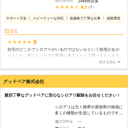
24時間営業
営業時間
【シロアリ駆除に迅速対応】 シロア
確実に巣ごと全滅させることが出来る
★★★★★
4.1
（7）
リ駆除は、少しでも早く対処すること
というメリットがあります。 こうし
がとても大切です。たとえば、イエシ
た状況によって工法を使い分けること
サポート万全
スピーディーな対応
低価格で丁寧な仕事
経験豊富
ロアリは1つの集団で100万匹にのぼ
によって、更に効果的になります。
ることもあり、お家の柱を食べるスピ
【お客様の立場に立ったサービスをご
口コミ
ードもあっという間。大事な柱が弱っ
提供しております！】 弊社シロアリ
てしまい、家が大きく傾いたために、
5
★★★★★
駆除の技術だけでなく、お客様のこと
建て替えを余儀なくされることもござ
を第一に考えたサービスが大切になる
自宅のどこかでシロアリがいるのではないかという疑惑があが
います。そんなことになってしまう前
と考えております。そのため、関東全
りました。怖くなったので業者に来てもらって調べてもらおう
に、シロアリを発見したら、すぐにで
域に対応しております。即日対応も可
ということにしました。こちらは資格を持っている人ばかりが
も当社までご連絡ください。親身にな
続きを読む
能で、お見積り・ご相談も無料とさせ
いるということで確かな技術で行ってくれるということでした
ってご相談にのらせていただきます。
て頂いており、また、完全後払い制で
のでお願いすることにしました。そして作業当日来てくれた担
【シロアリ被害の発見方法】 しか
結果をお出ししてから代金をお支払い
当さんはとても感じの良い人で気持ちの良い対応をしてくださ
し、シロアリ被害は目に見えづらい部
グッドベア株式会社
頂くシステムとなっております。全て
いました。丁寧な説明で今後の対策も教えてくれました。とて
分もございます。 ・家の基礎部分に
はお客様の立場に立てばこそ行えるサ
もためになりました。
土が盛り上がってついている ・床下
親切丁寧なグッドベアに安心なシロアリ駆除をお任せください！
ービスです。
が一部朽ちているようにみえる ・床
埼玉県
さいたま市中央区
2016年12月29日
や畳を踏むとヘコむ箇所がある この
シロアリは元々熱帯や亜熱帯の地域に
ような状態ですと、シロアリが潜んで
多くの種類が生息しているものです。
いる可能性がございます。「白ありか
ですから、日本国内で害虫として知ら
ー
目安料金
な？」と感じたら、まず一度ご連絡を
れているシロアリも、暖かく湿度の多