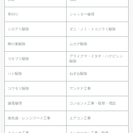
草刈り
シャッター修理
シロアリ駆除
ダニ・ノミ・トコジラミ駆除
蜂の巣駆除
ムカデ駆除
アライグマ・イタチ・ハクビシン
ゴキブリ駆除
駆除
ハト駆除
ねずみ駆除
コウモリ駆除
アンテナ工事
漏電修理
コンセント工事・取替・増設
換気扇・レンジフード工事
エアコン工事
スイッチ工事
インターホン工事・取替