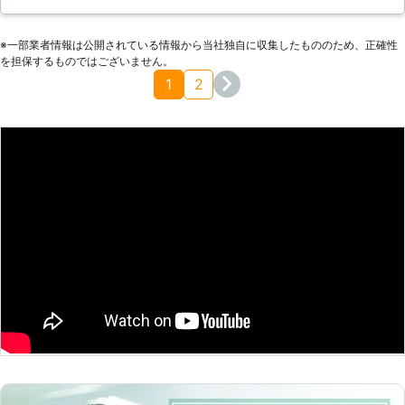
みつかれやすい家に、自分の家も合致していて途端に怖くなり
ょう。またシロアリは木材以外も加害
ました。調べてみると料金はかなり高いのですが、シロアリ予
することができるため、鉄筋コンクリ
※⼀部業者情報は公開されている情報から当社独⾃に収集したもののため、正確性
防の工事ができるみたいです。出費はかさみますが、もしシロ
ートなどの住宅にも侵入して加害しま
を担保するものではございません。
アリに棲みつかれて柱がめちゃくちゃになって、家が倒壊でも
す。シロアリ被害はどれだけ新築物件
1
2
したら。そう思うと頼まないわけにはいきませんでした。予防
が並ぶ住宅地であっても侵入すること
工事をしてもらって、心配はなくなりました。
がありますので、決して油断してはい
けません。 【シロアリ駆除のご相談
埼玉県
三郷市
2016年11月27日
は当社まで】 シロアリ駆除はご自身
でおこなわれた場合ですと、適切な駆
除をおこなえない恐れもありますし、
作業中に怪我などの危険もあります。
シロアリの駆除は専門スタッフ達が在
籍している株式会社TTNコーポレーシ
ョンまでご相談ください。お客様にシ
ロアリの居ない快適、豊かな毎日を送
れる様にさせていただきます。