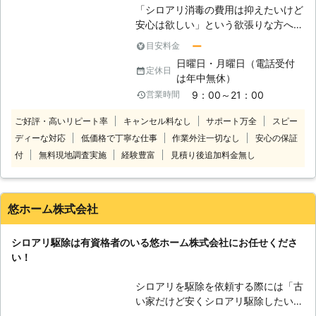
「シロアリ消毒の費用は抑えたいけど
やマンションなどの貨物物件などに出
安心は欲しい」という欲張りな方へ
現したシロアリの駆除、防除も対応し
シロアリ駆除＆予防消毒工事に1平米
ております。アリみたいな虫がいたけ
ー
目安料金
1,272円（税込）～対応します！ 5年
どシロアリなのかな？床がぶよぶよす
日曜日・月曜日（電話受付
間の再施工保証付きで、1年毎に無償
る…一回見積もりだけでもしてもらい
定休日
は年中無休）
のアフターサービスを行います！ 自
たい。ささいなことでも一度シロアリ
9：00～21：00
営業時間
社の徹底教育された職人が最後まで施
110番にお任せください！ シロアリを
工します！ このように、床下工事に
しっかりと駆除するには、出現時のみ
ご好評・高いリピート率
キャンセル料なし
サポート万全
スピー
強いALT（アルト）だからこそ出来る
ならず定期的な薬剤配布による対策が
ディーな対応
低価格で丁寧な仕事
作業外注一切なし
安心の保証
最高峰のコストパフォーマンスを体験
重要になってきます。シロアリ110番
付
無料現地調査実施
経験豊富
見積り後追加料金無し
してください！ 廊下を歩いていると
では、アフターフォローも充実、ご利
きふかふかした感覚がある、家の周り
用シェア№1を誇るシロアリ駆除のス
で羽アリを見かけた このような場合
ペシャリストです。安心してお任せく
は床下にシロアリが潜んでいる可能性
ださい。
悠ホーム株式会社
があります……。 そんなシロアリで不
安なときこそ、株式会社ALT（アル
シロアリ駆除は有資格者のいる悠ホーム株式会社にお任せくださ
ト）にお任せください。 株式会社ALT
い！
は、神奈川県相模原市と埼玉県さいた
ま市に事務所を構え、このエリアを中
シロアリを駆除を依頼する際には「古
心に地域にお住まいのお客様からシロ
い家だけど安くシロアリ駆除したい」
アリ駆除＆予防消毒のご依頼を承って
「技術が確かな業者に任せたい」と業