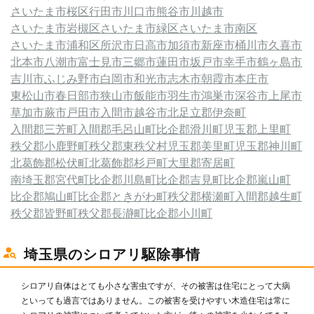
さいたま市桜区
行田市
川口市
熊谷市
川越市
さいたま市岩槻区
さいたま市緑区
さいたま市南区
さいたま市浦和区
所沢市
日高市
加須市
新座市
桶川市
久喜市
北本市
八潮市
富士見市
三郷市
蓮田市
坂戸市
幸手市
鶴ヶ島市
吉川市
ふじみ野市
白岡市
和光市
志木市
朝霞市
本庄市
東松山市
春日部市
狭山市
飯能市
羽生市
鴻巣市
深谷市
上尾市
草加市
蕨市
戸田市
入間市
越谷市
北足立郡伊奈町
入間郡三芳町
入間郡毛呂山町
比企郡滑川町
児玉郡上里町
秩父郡小鹿野町
秩父郡東秩父村
児玉郡美里町
児玉郡神川町
北葛飾郡松伏町
北葛飾郡杉戸町
大里郡寄居町
南埼玉郡宮代町
比企郡川島町
比企郡吉見町
比企郡嵐山町
比企郡鳩山町
比企郡ときがわ町
秩父郡横瀬町
入間郡越生町
秩父郡皆野町
秩父郡長瀞町
比企郡小川町
埼玉県のシロアリ駆除事情
シロアリ自体はとても小さな害虫ですが、その被害は住宅にとって大病
といっても過言ではありません。この被害を受けやすい木造住宅は常に