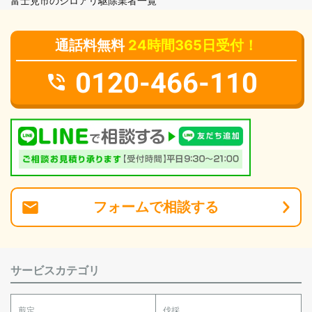
富士見市のシロアリ駆除業者一覧
通話料無料
24時間365日受付！
0120-466-110
フォーム
で
相談
する
サービスカテゴリ
剪定
伐採