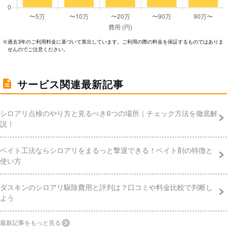
過去3年のご利⽤料⾦に基づいて算出しています。ご利⽤の際の料⾦を保証するものではありま
※
せんのでご注意ください。
サービス関連最新記事
シロアリ点検のやり方と見るべき6つの場所｜チェック方法を徹底解
説！
ベイト工法ならシロアリをまるっと撃退できる！ベイト剤の特徴と
使い方
ダスキンのシロアリ駆除費用と評判は？口コミや料金比較で判断し
よう
最新記事をもっと見る