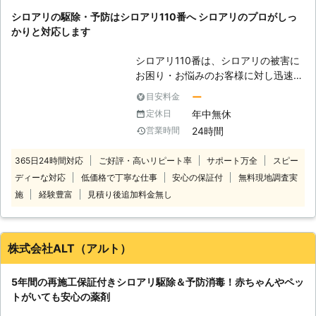
物と好む環境が揃ってしまうので注意
東京都
渋谷区
2016年11月30日
シロアリの駆除・予防はシロアリ110番へ シロアリのプロがしっ
をしないといけません。床下に被害が
かりと対応します
多くなりますが、ここの湿度にはよく
注意をしておくようにしましょう。
シロアリ110番は、シロアリの被害に
【積極的に対応しております】 シロ
お困り・お悩みのお客様に対し迅速な
アリ駆除に関しては積極的に対応して
対応をさせていただいております。
おりますので、ぜひとも私たちアール
ー
目安料金
シロアリは一匹でもいたら3万匹はい
ズホールディングスにシロアリ駆除を
年中無休
定休日
ると言われています。もしも家の中や
おまかせください。皆さまの家をシロ
24時間
営業時間
お庭などでシロアリを見かけた際は被
アリの被害から全力で守らせていただ
害が大きくなる前にお知らせくださ
きます。またシロアリ以外の害虫であ
365日24時間対応
ご好評・高いリピート率
サポート万全
スピー
い。駆除が遅れると、さらに被害が拡
っても、例えばゴキブリやムカデなど
ディーな対応
低価格で丁寧な仕事
安心の保証付
無料現地調査実
大します。シロアリ110番では全国数
の駆除も行っておりますのでぜひとも
多くの加盟店と提携していますので、
施
経験豊富
見積り後追加料金無し
ご相談ください。
日本全国どこでも対応しております。
経験と実績が豊富だから、これまでに
培ってきた確かな技術でシロアリの駆
株式会社ALT（アルト）
除・予防を行います。 技術があるか
ら、施工に必要な時間も短縮。そし
5年間の再施工保証付きシロアリ駆除＆予防消毒！赤ちゃんやペッ
て、常にお客様目線での作業を心掛け
トがいても安心の薬剤
ておりますので、安心してお任せくだ
さい。 ご自宅のみならず、アパート