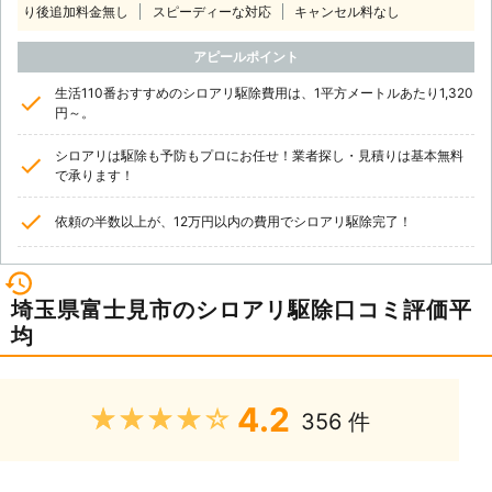
り後追加料金無し
スピーディーな対応
キャンセル料なし
アピールポイント
生活110番おすすめのシロアリ駆除費用は、1平方メートルあたり1,320
円～。
シロアリは駆除も予防もプロにお任せ！業者探し・見積りは基本無料
で承ります！
依頼の半数以上が、12万円以内の費用でシロアリ駆除完了！
埼玉県富士見市のシロアリ駆除口コミ評価平
均
4.2
★★★★★
356 件