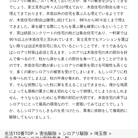
シロアリの被害について考えておいた方が、後々の被害を少なくできる
でしょう。富士見市は年々人口が増えており、木造住宅の割合も徐々に
増えてきております。木造以外の住宅を選ぶ人も増えているようです
が、木造住宅の割合は微増し続けており、88％から90％近くまで増え
てきました。家を建てる際にこちらを選ぶ層も確実にいるということで
す。実は鉄筋コンクリートの住宅の殆どは集合住宅であり、一軒家では
90％以上が木造住宅と言われています。富士見市でもマンションを選ば
ない限りはほぼ木造住宅に住んでいるということです。そうであるなら
ばシロアリ対策は必須と言えます。シロアリは木造住宅の木の部分を好
んで食べるので、柱から床から多くの部分を食べてしまうことができる
のです。木造住宅の数が多いとシロアリの被害を受ける可能性も高くな
り、多くの家がシロアリの被害を受けてしまいます。もしシロアリに柱
を食べられてしまえば、柱の中身が食われ、すかすかになってしまいま
す。そんな状態になった柱に家を支えることはできません。僅かな地震
によっても屋根の重さに耐え切れなくなって倒壊してしまうかもしれま
せん。そうならないためにも早期の対応が大切です。木造住宅の床下は
シロアリにとって最高の環境なので、一度覗いてみてはどうでしょう
か。もしシロアリらしきものを見つけたら、業者に依頼をして徹底的に
駆除してもらいましょう。
生活110番TOP
害虫駆除
シロアリ駆除
埼玉県