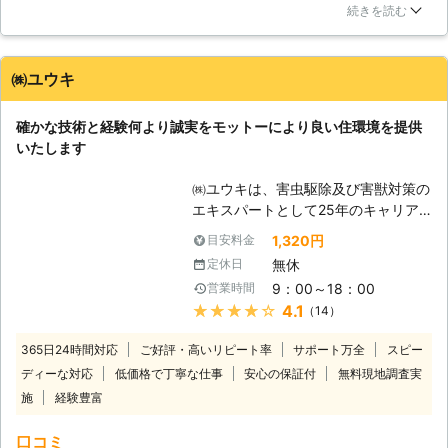
聞いた時は驚きましたが、丁寧な説明で、納得できました。定
【弊社ならではのサービス】 一般的
続きを読む
期点検は考えてなかったのですが、今回のように大事になるの
な木造の在来工法を始め、2×4・パネ
も怖いので、お願いしようと思っています。親身な対応で助か
ル構法・ログハウス・鉄骨造・鉄筋コ
りました。ありがとうございます。
ンクリート造・ビルのテント・マンシ
㈱ユウキ
ョンなど全ての建築物に対応しており
東京都
葛飾区
2016年12月27日
ます。床下などの普段目に見えない環
確かな技術と経験何より誠実をモットーにより良い住環境を提供
境で、どのような被害状況でどんな原
いたします
因があるのかをデジタルカメラで撮影
し、分かりやすくご説明致しますが、
㈱ユウキは、害虫駆除及び害獣対策の
不安な点がありましたら、お気軽にご
エキスパートとして25年のキャリア
相談下さい。保証期間5年の保証書も
に基づいて大切なお家の環境維持に努
1,320円
目安料金
しっかり発行し、保証期間中は定期的
めてまいります。年中無休と迅速な対
に点検にお伺いしてシロアリの再発が
無休
定休日
応を常として、お客様の信頼にこたえ
無いかチェックし、管理させていただ
9：00～18：00
営業時間
てまいります。まずはお気軽にご相談
きますのでご安心下さい。シロアリ予
★★★★★
4.1
（14）
からでも結構ですのでご連絡くださ
防消毒や新築消毒などにも対応できま
い。 【安心のシロアリ駆除技術】 経
すので、弊社にぜひご一報下さい。
365日24時間対応
ご好評・高いリピート率
サポート万全
スピー
験豊富な当社では、丁寧なサービスと
ディーな対応
低価格で丁寧な仕事
安心の保証付
無料現地調査実
高品質な薬剤使用で、お客様に満足い
施
経験豊富
ただける施工をいたします。 お客様
がご利用しやすいよう、料金の面でも
口コミ
頑張っております。低価格を実現する