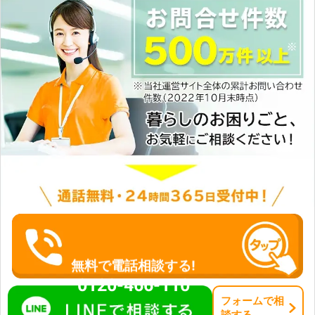
無料で電話相談する!
0120-466-110
フォーム
で
相
談
する