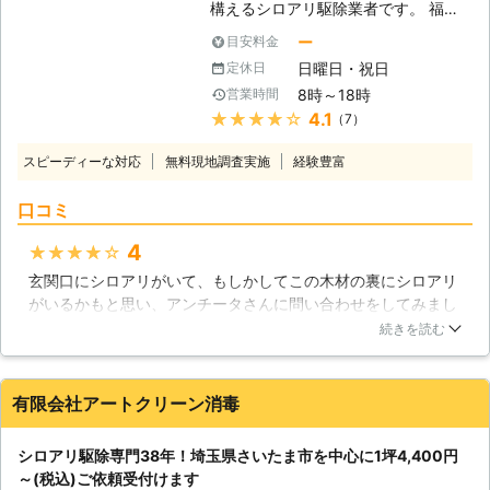
は過去に多くのシロアリ駆除に対応し
構えるシロアリ駆除業者です。 福岡
てまいりました。 実績については下
市を中心に筑紫野市、春日市、大野城
ー
目安料金
記の通りです。 【過去施工事例一
市など九州北部のエリアに対応してお
日曜日・祝日
定休日
覧】 [CASE1] ・京都府京都市上京区
ります。 1981年の設立以来、多くの
8時～18時
営業時間
在住 匿名 [ご依頼内容] 空き家のシロ
お客様にご利用いただく老舗の駆除業
★★★★★
4.1
（7）
アリ駆除を希望。 ■発生場所：空き
者としてお客様のご依頼をお待ちして
家 ■建物：木造 ■建坪：8～9坪 ■築
おります。 <しろあり防除施工士在
スピーディーな対応
無料現地調査実施
経験豊富
年数：40年 →→→施工料金21,600円
籍！住まいに根付くシロアリを徹底駆
(税込)にて対応 [CASE2] ・京都府京
除> アンチータのシロアリ駆除はしろ
口コミ
都市南区在住 男性 [ご依頼内容] 浴室
あり防除施工士の有資格者が駆除対応
周りでシロアリを見つけたので、駆除
いたします。 この資格はシロアリ防
4
★★★★★
してほしい。 ■発生場所：浴室周辺
除に必要な技術は勿論ですが、使用す
玄関口にシロアリがいて、もしかしてこの木材の裏にシロアリ
■建物：木造2階建て ■建坪：不明 ■
る薬剤・建築・木材などの知識も豊富
がいるかもと思い、アンチータさんに問い合わせをしてみまし
築年数：不明 →→→施工料金21,600
です。 そのため、お客様の住まいや
た。調査にきてもらい、玄関口の柱の中にシロアリがいまし
円(税込)にて対応 [CASE3] ・東京都
被害状況に合わせた適切で安全な駆除
続きを読む
た。表面の木目は綺麗な柱だったのですが、中ではシロアリが
千代田区在住 匿名 [ご依頼内容] シロ
作業のご提案が可能です。 調査は無
木材を食べてボロボロになっていました。早めに対処しておく
アリ駆除を希望。 ■発生場所：自宅
料ですので、まずはお気軽にお問い合
べきだったと後悔するのはさておき、すぐに駆除と予防をお願
内【複数箇所】 ■建物：木造 ■建
わせください。 <5年保証【「しろあ
有限会社アートクリーン消毒
いしました。予防に使う薬の詳細や、駆除の仕方など、詳しく
坪：50坪くらい ■築年数：40年
り防除保証書」と「管理保証書」】の
教えてもらえたので安心して仕事を任せられました。無事にシ
→→→施工料金23,700円(税込)にて対
2通りをご用意！施工後のアフターフ
シロアリ駆除専門38年！埼玉県さいたま市を中心に1坪4,400円
ロアリはいなくなり、柱の修繕も行ってもらえたので助かりま
応 ※上記価格は過去に対応した案件を
ォローも万全> 弊社では施工後のアフ
～(税込)ご依頼受付けます
した。