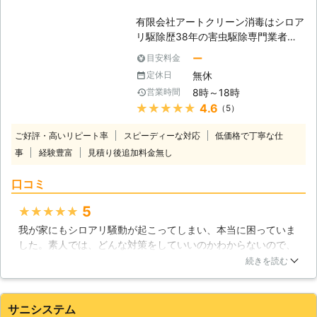
もとに参考金額を表示しております ※
ターフォローとして「しろあり防除保
お客様のご依頼内容によって金額は異
証書」と「管理保証書」の2通りの保
福岡県
福岡市東区
2016年11月30日
有限会社アートクリーン消毒はシロア
なるため、正確な金額はご依頼時のお
証書を提供しております。 ・「しろ
リ駆除歴38年の害虫駆除専門業者。
見積りにてご提示いたします
あり防除保証書」について シロアリ
ヤマトシロアリやアメリカカンザイシ
ー
目安料金
が発生した場合に、被害にあった部位
ロアリなど幅広いシロアリに対応して
を修理費用1,000万円上限として修理
無休
定休日
おり、駆除実績も豊富です。 埼玉県
させていただく保険会社加入の保証で
8時～18時
営業時間
さいたま市を中心に1坪4,400円～(税
す。 ・「管理保証書」について 施工
★★★★★
4.6
（5）
込)からご相談を承ります。 出張費、
後、シロアリが再発した場合に、無料
お見積りは無料！ さらに、駆除後の
で駆除処理をおこなうという当初規定
ご好評・高いリピート率
スピーディーな対応
低価格で丁寧な仕
アフターフォローとして5～7年の安
の保証になります。 また、住まいや
事
経験豊富
見積り後追加料金無し
心保証をお付けします。 ※ご希望によ
車の破損など、施工時の万が一の事故
り保証期間内の無料点検もいたします
に備え「賠償保険」にも加入しており
口コミ
シロアリに関するご相談は、ぜひとも
ます。
有限会社アートクリーン消毒におまか
5
★★★★★
せください。 豊富な経験、確かな技
我が家にもシロアリ騒動が起こってしまい、本当に困っていま
術を用いて駆除をさせていただきま
した。素人では、どんな対策をしていいのかわからないので、
す。 ■シロアリ駆除歴38年の害虫駆
いろいろ調べた結果、業者に対処を依頼することにしました。
除専門業者 弊社はシロアリ駆除歴38
続きを読む
徹底的に依頼者に寄り添ってくれるとして評判が良いことで知
年の害虫駆除専門業者として、下記セ
られる業者のため、安心して依頼しました。とにかく、丁寧な
ールスポイントのもとお客様のご依頼
仕事で我が家の悩みに対処してくれたことに感謝しています。
をお引受けいたします。 【有限会社
サニシステム