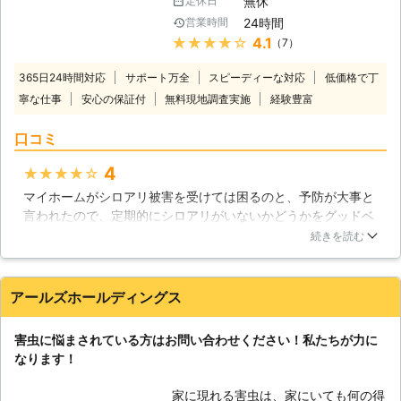
お待ちしております。 【雨漏り修理
無休
定休日
い地域に生息が集中していると見られ
にも力を入れております】 株式会社
24時間
営業時間
ていましたが、最近は温暖化の影響で
アクティブでは、雨漏り修理にも力を
★★★★★
4.1
（7）
各地の気温が高くなっているためか、
入れております。施工経験27年の熟
シロアリの生息範囲が拡大していると
練スタッフが、他社では直りきらなか
365日24時間対応
サポート万全
スピーディーな対応
低価格で丁
言われています。住まいの中で床が軋
った難しい雨漏り修理も、スムーズに
寧な仕事
安心の保証付
無料現地調査実施
経験豊富
む妙な音がしたり、羽アリがいるのを
解決させていただきます。原因究明か
見かけたら、シロアリが侵入している
ら施工完了まで「直ってよかった、あ
口コミ
サインかも知れません。そんな時は、
りがとう！」といっていただけるサー
大事な住まいが大きな被害を受ける前
ビスを徹底いたしますので、どうぞご
4
★★★★★
にグッドベアにご相談ください。経験
安心してご依頼ください。
マイホームがシロアリ被害を受けては困るのと、予防が大事と
豊富なスタッフが徹底したシロアリ駆
言われたので、定期的にシロアリがいないかどうかをグッドベ
除でお客様に安心と安全をお届けいた
アさんで点検して頂いています。今のところ、発生した形跡は
します。 【様々なシロアリに対応い
続きを読む
ないと言われているので、その保証がもらえるだけで安心でき
たします】 住まいを食い荒らすシロ
ます。スタッフの方もとても親切ですよ。丁寧にお仕事されて
アリにもいくつかの種類がいますが、
いると思います。これからもよろしくお願いします。
日本中で最も広く生息していて、シロ
アールズホールディングス
アリ駆除の対象にあることも多いのは
福岡県
糟屋郡篠栗町
2016年12月29日
ヤマトシロアリだとされています。し
害虫に悩まされている方はお問い合わせください！私たちが力に
かし、最近はヤマトシロアリよりも食
なります！
害が深刻になりやすいイエシロアリや
アメリカカンザイシロアリの発生が目
家に現れる害虫は、家にいても何の得