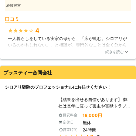
の様々な作業に対応しています】 シ
経験豊富
ロアリ駆除と一口にいっても様々な作
業が考えられます。家屋の床下や屋根
口コミ
裏の調査、薬剤によるシロアリ駆除、
シロアリ予防の対策、住宅以外の建物
4
★★★★★
での作業など。当社ではそれらシロア
一人暮らしをしている実家の母から、「床が軋む。シロアリが
リ駆除の関する様々な作業に専門スタ
いるのかもしれない。」と相談が。専門的なことは全く分から
ッフが丁寧に対応します。また、シロ
ないので、こちらに相談させていただきました。一日でも早く
アリ被害の有無を調べる調査も承って
続きを読む
不安が取り除けるようにとご配慮いただき、とてもスピーディ
いますので、不安を感じた時は何でも
ーに対応してくださいました。母が「一人では不安だ。」と言
ご相談いただけます。 【ご安心いた
うので私も立ち会わせていただきましたが、作業の内容などの
だける迅速対応】 Rグループではお客
プラスティー合同会社
説明もとても丁寧で、安心してお任せすることができました。
様からのお問合せに最速で当日に対応
本当にありがとうございました。母も、とても感謝しておりま
し、シロアリ被害にお困りの皆様の不
シロアリ駆除のプロフェッショナルにお任せください！
す。
安を一刻も早く取り除きます。料金に
ついても、施工前に無料現地調査とお
埼玉県
蕨市
2016年12月22日
【結果を出せる自信があります】 弊
見積りを行い、スタッフがしっかりと
社は長年に渡って害虫や害獣トラブル
詳細をご説明いたします。できる限り
を解決してきた実績がございます！シ
リーズナブルな施工方法をご提案させ
18,000円
目安料金
ロアリについての知識はもちろんです
ていただきますので、それらの内容に
無休
定休日
が、薬剤に対する知識も豊富に持ち合
ご納得いただいてから安心してご依頼
24時間
営業時間
わせておりますので、安心してお任せ
いただけます。