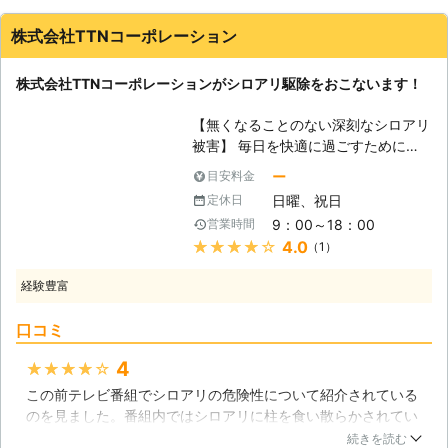
くれたので親切なスタッフだと思いました。積極的にコミュニ
駆除を行っているのです。 【ご質問
ケーションを取ってくれるので、こちらとしても話しやすく、
ください】 シロアリ駆除について
株式会社TTNコーポレーション
シロアリ駆除を徹底的に実施してもらう事ができたので、感謝
は、皆さまも知らないことの方が多い
の気持ちで一杯です。
かと思います。もし分からないことが
株式会社TTNコーポレーションがシロアリ駆除をおこないます！
ありましたら、そのことをご質問くだ
群馬県
邑楽郡邑楽町
2016年11月25日
さい。作業の準備中でもお答えしまし
【無くなることのない深刻なシロアリ
ょう。皆さまの疑問点をなくすことも
被害】 毎日を快適に過ごすためにも
大切な仕事ですので、遠慮されること
大切なのが自宅なのですが、自宅内に
はありません。シロアリ駆除について
ー
目安料金
は様々なトラブルが発生する可能性が
分からないこと、知りたいことがあり
日曜、祝日
定休日
あるのです。水漏れや雨漏り、ガラス
ましたらご質問ください。私たちサニ
9：00～18：00
営業時間
の割れやガス漏れなど、快適な毎日を
システムは、そういったことにもしっ
★★★★★
4.0
（1）
持続するためにもトラブルは早急に解
かり対応する業者なのです。
決する必要があるのです。しかしシロ
経験豊富
アリによる食害には、すぐに気づくこ
とは難しいでしょう。なぜなら、シロ
口コミ
アリは床下や屋根裏など、日頃目にす
ることの無い場所に潜んで食害してい
4
★★★★★
るからです。自宅を狙われてしまうと
この前テレビ番組でシロアリの危険性について紹介されている
床が緩んでしまったり、カビなどで悩
のを見ました。番組内ではシロアリに柱を食い散らかされてい
まされることになり、さらに災害時に
る無残な光景……。その番組で指摘されていた、シロアリに棲
倒壊のリスクが高くなってしまうでし
続きを読む