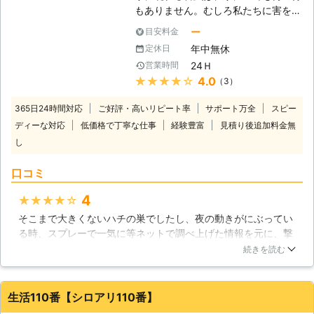
立ってきています。当社は近年増えて
もありません。むしろ私たちに害を与
きたそれらのシロアリ駆除にも豊富な
えるものばかりです。そのために害虫
実績がありますので、ご依頼いただけ
ー
目安料金
駆除は業者が全力でやらないと意味が
ば適切な調査とシロアリ駆除を行い、
年中無休
定休日
ありません。適当な駆除をしてしまっ
再発生の不安を残さない安心のサービ
24Ｈ
営業時間
ては、害虫を生き残らせてしまいま
スを提供させていただきます。
★★★★★
4.0
（3）
す。特にシロアリは数が多いので、下
手な駆除をやってもあまり意味があり
365日24時間対応
ご好評・高いリピート率
サポート万全
スピー
ません。しかし、私たちアールズホー
ディーな対応
低価格で丁寧な仕事
経験豊富
見積り後追加料金無
ルディングスには何の問題もありませ
し
ん。害虫駆除のプロ集団ですので、シ
ロアリ駆除に関しても非常に詳しい知
口コミ
識と豊富な経験を積んでおります。害
虫駆除、シロアリ駆除はぜひ私たちに
4
★★★★★
ご依頼ください。皆さまからのお問い
合わせをお待ちしております。 【湿
そこまで大きくないハチの巣でしたし、夜の動きがにぶってい
気は要注意です】 シロアリの大好物
る時、スプレーで一気に等ネットで調べ上げた情報を元に、撃
は木材ですが、湿った木材しか食べな
退しようとしておりました。結果失敗し、何か所か刺され、こ
続きを読む
いので、湿度というのがシロアリにと
ちらにお願いいたしました。いくら小さくても素人が行うもの
っては重要な点になるのです。またシ
ではないですね、さすがプロです。ものの数秒で撃退していた
ロアリは陽気な環境よりも暗くて湿っ
だきました。最初から頼めば良かったです。また機会があれ
生活110番【シロアリ110番】
た環境を好むために、湿度が高いと鉱
ば、お願いします。