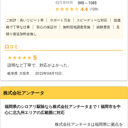
9時～19時
営業時間
除は、 ①5年間の保証付き ②作業中
社ALTで施工いただいた場合は、5年
★★★★★
4.4
（129）
に周辺を汚さぬよう養生を徹底！ ③
間の再施工保証が付いています。 施
リフォームとシロアリ駆除のセットプ
工後に万が一シロアリが発生していた
ご好評・高いリピート率
サポート万全
スピーディーな対応
低価
ラン※セットならではの特別価格 この
ら無償で再施工します。 また『施工
格で丁寧な仕事
安心の保証付
無料現地調査実施
経験豊富
見
ように弊社ならではの特別サービスで
をしたらやりっぱなしで確認をしな
積り後追加料金無し
シロアリ駆除を提供しております。
い』のでは保証の意味がありません。
ご相談・お見積りは無料となっており
ALTでは1年毎にアフターフォローを
口コミ
ますので、まずはお気軽にお問い合わ
行なっているので、万が一のシロアリ
せください。 ■全国対応！お電話一
再発生を見逃しませんのでご安心くだ
5
★★★★★
本で駆け付けます ロイ株式会社では
さい！ 株式会社ALTは「人と街を繋
直営店・協力店を含め、全国に対応し
説明など丁寧で、対応がよかった。
ぎ、信頼を積み重ねる企業でありた
ております。 お電話一本いただけれ
い」と考えています。 床下は目に見
岐阜県
大垣市
2022年06月15日
ば、当日もしくは翌日に無料調査に伺
えにくい部分であるため、お客様が施
います。 また年中無休で対応してい
工内容に不安を感じないようしっかり
るため、土日祝日などお客様のご都合
とお話し、お客様がご納得いただける
株式会社アンチータ
に合わせて対応可能です。 お客様第
施工をご提供できるよう徹底すること
一を心がけてシロアリ駆除をおこない
をモットーとしているのです。 床下
ますので、お困りの際は何時でもご相
福岡県のシロアリ駆除なら株式会社アンチータまで！福岡市を中
の検査や相見積りも無料で承っており
談ください。 ※「宮城県」「広島県」
心に北九州エリアの広範囲に対応
ますので、まずはお気軽にご相談くだ
「福岡県」については今後出店予定
さいませ。
■ロイ株式会社シロアリ駆除 弊社で
株式会社アンチータは福岡県に拠点を