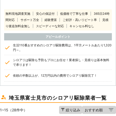
無料現地調査実施
安心の保証付
低価格で丁寧な仕事
365日24時
間対応
サポート万全
経験豊富
ご好評・高いリピート率
見積
り後追加料金無し
スピーディーな対応
キャンセル料なし
アピールポイント
生活110番おすすめのシロアリ駆除費用は、1平方メートルあたり1,320
円～。
シロアリは駆除も予防もプロにお任せ！業者探し・見積りは基本無料
で承ります！
依頼の半数以上が、12万円以内の費用でシロアリ駆除完了！
埼玉県富士見市のシロアリ駆除業者一覧
1~15（28件中）
絞り込み