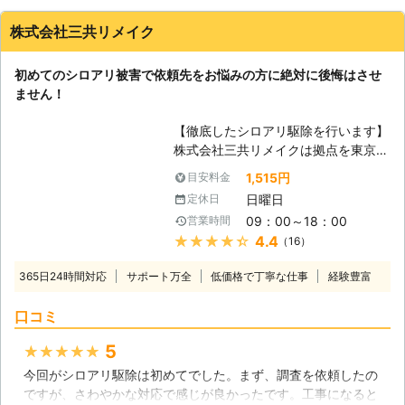
株式会社三共リメイク
初めてのシロアリ被害で依頼先をお悩みの方に絶対に後悔はさせ
ません！
【徹底したシロアリ駆除を行います】
株式会社三共リメイクは拠点を東京や
千葉、茨城におき、東京都を中心に関
1,515円
目安料金
東一円のシロアリ駆除のプロフェッシ
日曜日
定休日
ョナルとして活動しています。ターマ
09：00～18：00
営業時間
イトコントロール業務を遂行するに当
★★★★★
4.4
（16）
たり、ヤマトシロアリやイエシロア
リ、アメリカカンザイシロアリ等の形
365日24時間対応
サポート万全
低価格で丁寧な仕事
経験豊富
態や生態を熟知した日本シロアリ対策
協会認定のシロアリ防除施工士、蟻害
口コミ
腐朽検査員がシロアリ被害の原因であ
る湿気の状態や被害箇所、範囲やシロ
5
★★★★★
アリの種類、防除方法を各住宅に訪れ
今回がシロアリ駆除は初めてでした。まず、調査を依頼したの
て調査を行います。分かりやすく丁寧
ですが、さわやかな対応で感じが良かったです。工事になると
な言葉遣いと説明を心がけています。