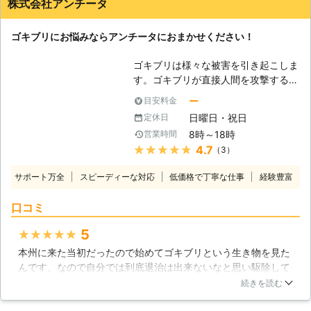
株式会社アンチータ
ゴキブリにお悩みならアンチータにおまかせください！
ゴキブリは様々な被害を引き起こしま
す。ゴキブリが直接人間を攻撃するこ
とはまれですが、見た目も気持ち悪い
ー
目安料金
ですし、存在を感じるだけでも嫌な思
日曜日・祝日
定休日
いをしますね。今後もゴキブリが「不
8時～18時
営業時間
快害虫」として認識されることに変わ
★★★★★
4.7
（3）
りないでしょう。 【ゴキブリによる
被害】 ゴキブリは暗くて温かい場所
サポート万全
スピーディーな対応
低価格で丁寧な仕事
経験豊富
を好み、そこを住処とする性質があり
ます。不衛生なトイレや下水道でも普
口コミ
通に生息しているので、雑菌やウィル
スが大量に体に付着していることは容
5
★★★★★
易に想像できます。もし、そのゴキブ
本州に来た当初だったので始めてゴキブリという生き物を見た
リがお家の中に侵入してしまうと、付
んです、なので自分では到底退治は出来ないなと思い駆除して
着している雑菌やウィルスが人間の生
もらいました、一般的には1匹見たら100匹はいると言われてま
活スペースに充満し、人間が何らかの
続きを読む
すが駆除を頼んで退去するまで一度も見ることは無かったです
病気に罹ってしまう危険性も大いにあ
ね、それくらい威力のある駆除をしてくれたのかなって今にな