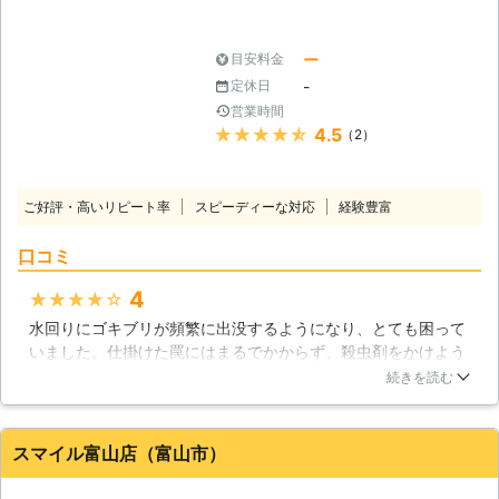
皆さまに接する態度も最高のもので
携しているゴキブリ駆除のスペシャリ
す。皆さまにが気になることは全てお
ストです。 お客様の困ったを解決
答えしますので、何か疑問点がありま
し、より快適で過ごしやすい空間にな
ー
目安料金
したらぜひお尋ねください。皆さまの
るようお手伝いをさせていただきま
-
定休日
ために作業をしているのですから、皆
す。 【どのような場所でも駆け付け
営業時間
さまに不安や疑問が残っているままに
ます！】 一戸建てやマンションはも
★★★★★
4.5
（2）
はしません。お気軽にご相談くださ
ちろん、工場や倉庫、飲食店などにも
い。
迅速に駆け付けます。 ゴキブリに関
する相談事を24時間365日体制で対
ご好評・高いリピート率
スピーディーな対応
経験豊富
応しておりますので、お気軽にお問い
合わせください。
口コミ
4
★★★★★
水回りにゴキブリが頻繁に出没するようになり、とても困って
いました。仕掛けた罠にはまるでかからず、殺虫剤をかけよう
にも届かない隙間にすぐ入ってしまうのです。知人が最近業者
続きを読む
さんにゴキブリを駆除してもらったそうなのですが、掛かった
費用が想像以上に安かったので家もそちらにお願いすることに
しました。効果は想像以上で、頻繁に出ていたゴキブリが全く
スマイル富山店（富山市）
いなくなりました。