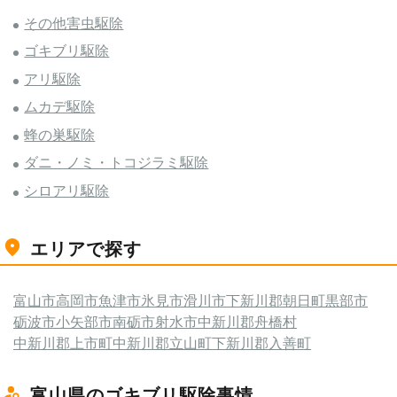
その他害虫駆除
ゴキブリ駆除
アリ駆除
ムカデ駆除
蜂の巣駆除
ダニ・ノミ・トコジラミ駆除
シロアリ駆除
エリアで探す
富山市
高岡市
魚津市
氷見市
滑川市
下新川郡朝日町
黒部市
砺波市
小矢部市
南砺市
射水市
中新川郡舟橋村
中新川郡上市町
中新川郡立山町
下新川郡入善町
富山県のゴキブリ駆除事情