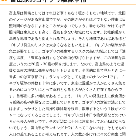
富山県は気候としてはそれほど寒くもなく暖かくもない地域です。北国
のイメージがある富山県ですが、その寒さがそれほどでもない理由は日
照時間の少なさによるところが大きいでしょう。春から秋にかけては日
照時間は東京よりも高く、湿気も少ない地域になります。比較的暖かく
温暖な地域であると捉えられるでしょう。そんな地域であればあるほど
ゴキブリ発生のリスクは大きくなるともいえます。ゴキブリの駆除が早
急に必要でしょう。ゴキブリの発生するリスクの高い地域としては「適
度な温度」「豊富な食料」などの理由が挙げられますが、この適度な温
度というのは20度～30度の間を指します。なので、富山県のような温
暖な気候の地域は発生が多いともいえます。全国的に見て見たときに一
番多いのは東京都です。ランキングとしても堂々のナンバー1です。ゴ
キブリ駆除の件数も非常に多いです。東京は温暖かつ人がたくさん集ま
るためにゴキブリにとって食料となるものがたくさん存在するからで
す。首都圏に多い傾向があるでしょう。ゴキブリの発生は主に飲食店か
ら近隣の店や家屋などに伝播していきます。ゴキブリの対策方法として
はまずしっかりとした清掃や駆除剤を設置、散布するという手段がメジ
ャーになってくることでしょう。ゴキブリは排水口や換気扇などのけい
ろから侵入が多いです。その近辺には十分に注意をしておかねばならな
いでしょう。富山県がランキング上位に入ってこないのは、そもそもの
人口の差であることが考えられます。人の数が多ければその分衛生に関