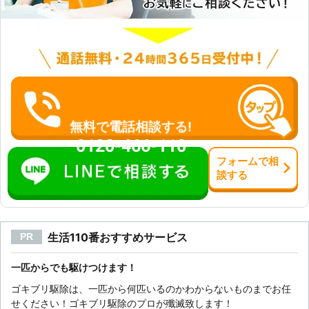
無料で電話相談する!
0120-466-110
フォーム
で
相
談
する
生活110番おすすめサービス
PR
一匹からでも駆けつけます！
ゴキブリ駆除は、一匹から何匹いるのかわからないものまでお任
せください！ゴキブリ駆除のプロが殲滅致します！