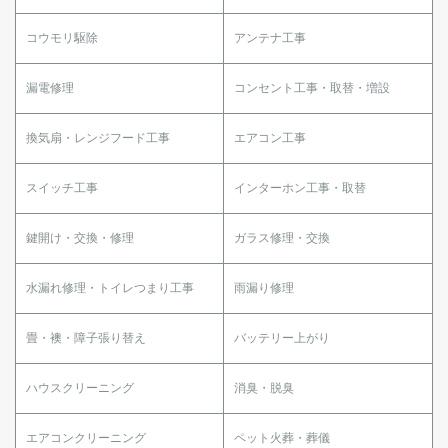
コウモリ駆除
アンテナ工事
漏電修理
コンセント工事・取替・増設
換気扇・レンジフード工事
エアコン工事
スイッチ工事
インターホン工事・取替
鍵開け・交換・修理
ガラス修理・交換
水漏れ修理・トイレつまり工事
雨漏り修理
畳・襖・障子張り替え
バッテリー上がり
ハウスクリーニング
消臭・脱臭
エアコンクリーニング
ペット火葬・葬儀