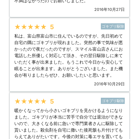
不満はなかったのでお願いしました。
2016年10月27日
★★★★★
5
ゴキブリ駆除
私は、富山県富山市に住んでいるのですが、先日初めて
自宅の隅にゴキブリが現れました。突然の事で気味が悪
かったので夜だったのですが、スマイル富山店さんにお
電話した所優しく対応して頂き、その翌日駆除しに来て
いただく事が出来ました。もうこれで今日から安心して
眠ることが出来ます。ありがとうございました。また機
会が有りましたらぜひ、お願いしたいと思います。
2016年10月29日
★★★★★
5
ゴキブリ駆除
暖かくなってから小さいゴキブリを見かけるようになり
ました。ゴキブリが本当に苦手で自分では退治ができな
いので、大きくなる前に急いで専門業者さんに駆除して
貰いました。殺虫剤を自宅に撒いた後死骸も片付けても
らえてありがたいです。今後の対策に毒エサを置いても