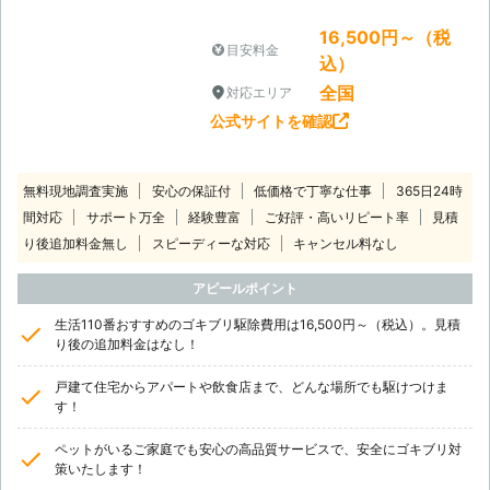
16,500円～（税
目安料金
込）
全国
対応エリア
公式サイトを確認
無料現地調査実施
安心の保証付
低価格で丁寧な仕事
365日24時
間対応
サポート万全
経験豊富
ご好評・高いリピート率
見積
り後追加料金無し
スピーディーな対応
キャンセル料なし
アピールポイント
生活110番おすすめのゴキブリ駆除費用は16,500円～（税込）。見積
り後の追加料金はなし！
戸建て住宅からアパートや飲食店まで、どんな場所でも駆けつけま
す！
ペットがいるご家庭でも安心の高品質サービスで、安全にゴキブリ対
策いたします！