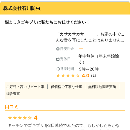
ります。さらに、ゴキブリは仲間の死
って思ってます、料金も良心的だと思いますよ、見積もりは無
骸も平気でエサにするので、ゴキブリ
株式会社石川防虫
料でした
がお家の中で死ぬと、他のゴキブリも
呼び寄せる事態まで引き起こしてしま
福岡県
福岡市東区
2016年11月30日
悩ましきゴキブリは私たちにお任せください！
います。 【お任せを】 そんなゴキブ
リの駆除は是非「株式会社アンチー
「カサカサカサ・・・」お家の中でこ
タ」におまかせください！当社はゴキ
んな音を耳にしたことはありません
ブリをはじめ、シロアリなどの害虫を
か？もしかしたら、あなたのお家にゴ
ー
目安料金
駆除してきた実績がございます。これ
キブリが徘徊しているかもしれませ
も多くのお客様が当社を支えてきてく
年中無休（年末年始除
ん。ゴキブリというのは、衛生害虫の
定休日
れたからこそ、得られたものだと思い
く）
一種となり、皆さんの生活環境を著し
ます。どうぞ、アンチータをよろしく
9時～20時
営業時間
く悪くしてしまいます。少しでも環境
お願いいたします！
★★★★★
4.0
（2）
面が良くなる為には、しっかりとした
ゴキブリ駆除を行う必要があるのです
ご好評・高いリピート率
低価格で丁寧な仕事
無料現地調査実施
が、皆さんの方でゴキブリ駆除を行う
経験豊富
というのはなかなか至難の業。到底近
寄ることさえ出来ないと思われるお気
口コミ
持ちはとてもよく分かります。私たち
石川防虫は、そんなお客様のお役に立
4
★★★★★
てるよう努力し、徘徊するゴキブリを
キッチンでゴキブリを3日連続でみたので、もしかしたらかな
徹底的に駆除してまいります。技術力