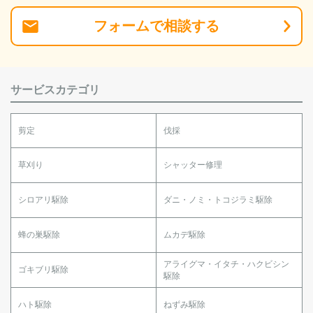
フォーム
で
相談
する
サービスカテゴリ
剪定
伐採
草刈り
シャッター修理
シロアリ駆除
ダニ・ノミ・トコジラミ駆除
蜂の巣駆除
ムカデ駆除
アライグマ・イタチ・ハクビシン
ゴキブリ駆除
駆除
ハト駆除
ねずみ駆除