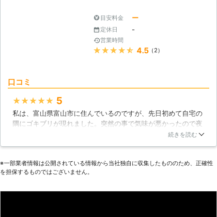
富山県
富山市
2016年11月17日
ー
目安料金
-
定休日
営業時間
★★★★★
4.5
（2）
口コミ
5
★★★★★
私は、富山県富山市に住んでいるのですが、先日初めて自宅の
隅にゴキブリが現れました。突然の事で気味が悪かったので夜
だったのですが、スマイル富山店さんにお電話した所優しく対
続きを読む
応して頂き、その翌日駆除しに来ていただく事が出来ました。
もうこれで今日から安心して眠ることが出来ます。ありがとう
※⼀部業者情報は公開されている情報から当社独⾃に収集したもののため、正確性
ございました。また機会が有りましたらぜひ、お願いしたいと
を担保するものではございません。
思います。
富山県
富山市
2016年10月29日