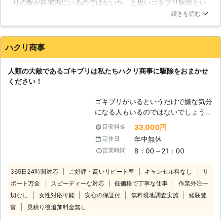
りの数が自宅内にいるのではないか、と思いゴキブリ駆除とい
に優れているところが私たちの自慢と
うキーワードでネット検索して上位に表示されたこちらの会社
なりますので、安心してご依頼いただ
続きを読む
に依頼したのです。約束した時間通りに来てくれて、愛想のか
ければと思います。 【薬剤を一切使
なり良い方だったというのが第一印象です。見積もりは無料で
いません】 ゴキブリ駆除は薬剤を使
してくれたのですが、それ以上に施工をしてくれてから現在に
用する場合もありますが、アレルギー
ハクリ商事
至るまで1匹もみていないです。侵入防止のために薬剤を使用
体質の方の為に、薬剤を一切使用しな
したとのことですが、嫌なにおいも健康被害もないので安心し
い駆除も可能となっておりますので、
人類の大敵であるゴキブリは私たちハクリ商事に駆除をおまかせ
ています。
遠慮無くご相談ください。 【色んな
ください！
害虫・害獣の駆除を行います】 ゴキ
石川県
金沢市
2016年12月14日
ブリ以外の害虫や害獣の駆除にも対応
ゴキブリがいるというだけで嫌な気分
しております。 【大工工事も行いま
になる人もいるのではないでしょう
す】 リフォーム工事や柱の交換など
か。ゴキブリは害虫の中でも、精神的
を専任とした技術者も働いておりま
33,000円
目安料金
に被害を及ぼし、健康的にも悪く、ま
す。
年中無休
定休日
た経済的にも悪い害虫として社会から
8：00～21：00
営業時間
忌避されています。精神的には見た目
やイメージが悪いために精神衛生上良
365日24時間対応
ご好評・高いリピート率
キャンセル料なし
サ
くないとされており、健康的には汚い
ポート万全
スピーディーな対応
低価格で丁寧な仕事
作業外注一
体表をしているために悪いです。経済
的には、ゴキブリがいるというお店に
切なし
女性対応可能
安心の保証付
無料現地調査実施
経験豊
は誰も行かないということで、経済的
富
見積り後追加料金無し
な影響もあります。こうした被害があ