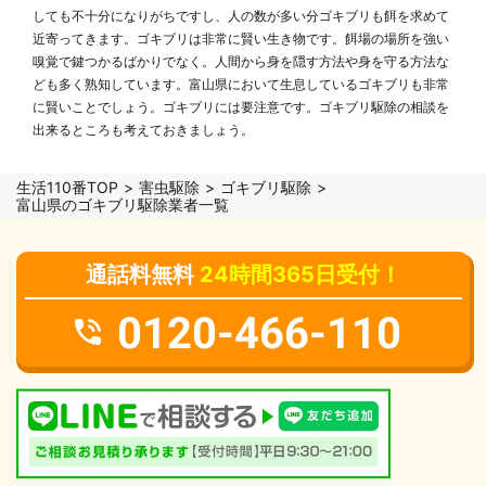
しても不十分になりがちですし、人の数が多い分ゴキブリも餌を求めて
近寄ってきます。ゴキブリは非常に賢い生き物です。餌場の場所を強い
嗅覚で鍵つかるばかりでなく。人間から身を隠す方法や身を守る方法な
ども多く熟知しています。富山県において生息しているゴキブリも非常
に賢いことでしょう。ゴキブリには要注意です。ゴキブリ駆除の相談を
出来るところも考えておきましょう。
生活110番TOP
害虫駆除
ゴキブリ駆除
富山県のゴキブリ駆除業者一覧
通話料無料
24時間365日受付！
0120-466-110