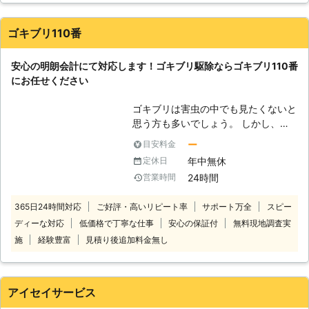
るために、ゴキブリ駆除は徹底して行
わないといけないのです。 【徹底し
ゴキブリ110番
たゴキブリ駆除はハクリ商事にご依頼
を！】 そこで出番なのが、私たちハ
クリ商事です。これまでに多くの現場
安心の明朗会計にて対応します！ゴキブリ駆除ならゴキブリ110番
にて害虫駆除を行ってきた実績があり
にお任せください
ます。もちろんゴキブリ駆除の実績も
多数あるのでご安心ください。一般の
ゴキブリは害虫の中でも見たくないと
住宅、飲食店、大型店舗と多くの現場
思う方も多いでしょう。 しかし、長
でゴキブリ駆除を行ってきました。皆
年暮らしていれば一度はゴキブリと遭
ー
目安料金
さまの気分、健康、経済に影響を出す
遇することもあるかと思います。 も
年中無休
定休日
とんでもない害虫ですので、徹底した
しそのようにゴキブリをお家で見つけ
24時間
営業時間
ゴキブリ駆除が必要です。私たちはそ
てしまったら、新たに繁殖して増えて
のゴキブリ駆除を、適切な薬剤の使用
しまわないように迅速に駆除はしてお
365日24時間対応
ご好評・高いリピート率
サポート万全
スピー
によって成し遂げることが可能です。
きたいものです。 ですが、本当にゴ
ゴキブリの侵入経路を見つけ、移動経
ディーな対応
低価格で丁寧な仕事
安心の保証付
無料現地調査実
キブリが完全に駆除できたかどうか
路も見つけ出します。そこに薬剤を設
は、個人の判断では中々に難しいと思
施
経験豊富
見積り後追加料金無し
置し、ゴキブリ駆除を達成して見せま
います。 そのようなときは、ゴキブ
しょう。 【真摯に対応させていただ
リ駆除を生業としているゴキブリ110
きます】 ハクリ商事にあるのはゴキ
番にお任せください。 ゴキブリ110番
アイセイサービス
ブリ駆除の技術だけではありません。
は、日本全国にて数多くの加盟店が提