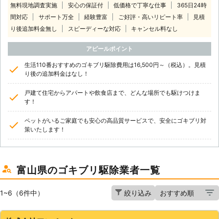
無料現地調査実施
安心の保証付
低価格で丁寧な仕事
365日24時
間対応
サポート万全
経験豊富
ご好評・高いリピート率
見積
り後追加料金無し
スピーディーな対応
キャンセル料なし
アピールポイント
生活110番おすすめのゴキブリ駆除費用は16,500円～（税込）。見積
り後の追加料金はなし！
戸建て住宅からアパートや飲食店まで、どんな場所でも駆けつけま
す！
ペットがいるご家庭でも安心の高品質サービスで、安全にゴキブリ対
策いたします！
富山県のゴキブリ駆除業者一覧
1~6（6件中）
絞り込み