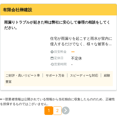
いることがあるので調査を行って早期
発見ができれば被害を最小限に抑えら
有限会社榊建設
れます。弊社は雨漏り修理と合わせて
定期的な屋根の点検やメンテナンスも
雨漏りトラブルが起きた時は弊社に安心して修理の相談をしてく
提供しており、大切なお客様の屋根を
ださい。
守ります。
住宅が雨漏りを起こすと雨水が室内に
侵入するだけでなく、様々な被害を引
き起こします。水分が染みる事で湿度
ー
目安料金
が上がってカビが発生したり、害虫が
不定休
定休日
発生する原因にもなります。室内の湿
-
営業時間
度が上がる事で室内にある家電製品や
衣類などにも悪影響があります。害虫
ご好評・高いリピート率
サポート万全
スピーディーな対応
経験
の中でもトコジラミやシロアリなど住
豊富
宅や住む人に大きな被害を出す害虫は
特に湿度の高い場所を好むので、早い
段階で対処するべきです。弊社はお客
様からご依頼を受けた段階で素早く現
※⼀部業者情報は公開されている情報から当社独⾃に収集したもののため、正確性
場の調査を行って、雨漏り修理の見積
を担保するものではございません。
もりを行います。お客様にご納得いた
1
2
だければ少しでも早く問題を解決する