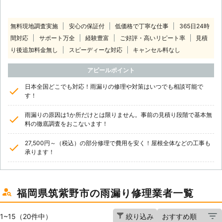
無料現地調査実施
安心の保証付
低価格で丁寧な仕事
365日24時
間対応
サポート万全
経験豊富
ご好評・高いリピート率
見積
り後追加料金無し
スピーディーな対応
キャンセル料なし
アピールポイント
日本全国どこでも対応！雨漏りの修理や対策はいつでも相談可能で
す！
雨漏りの原因は1か所だけとは限りません。事前の見積り段階で基本無
料の徹底調査をおこないます！
27,500円～（税込）の部分修理で費用を安く！屋根全体などの工事も
承ります！
福岡県筑紫野市の雨漏り修理業者一覧
1~15（20件中）
絞り込み