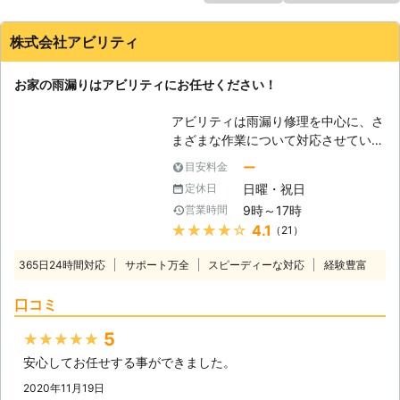
株式会社アビリティ
お家の雨漏りはアビリティにお任せください！
アビリティは雨漏り修理を中心に、さ
まざまな作業について対応させていた
だいております。皆様の生活において
ー
目安料金
発生する様々な問題点を解決するため
日曜・祝日
定休日
に日々、努力しております。 皆様か
9時～17時
営業時間
らのご依頼を解決して、喜んでいただ
★★★★★
4.1
（21）
けるようにスタッフ一同頑張っていき
ますので、何卒よろしくお願いしま
365日24時間対応
サポート万全
スピーディーな対応
経験豊富
す。 【雨漏りについて】 住宅の雨漏
りは、さまざまなトラブルの原因にな
口コミ
ります。室内のカビはもちろん、お洋
服や家具、家電などの水濡れは、汚損
5
★★★★★
や故障の原因ですし、室内の湿度が高
安心してお任せする事ができました。
いと不快感も高く、更には害虫の侵入
も考えられます。特にトコジラミやシ
2020年11月19日