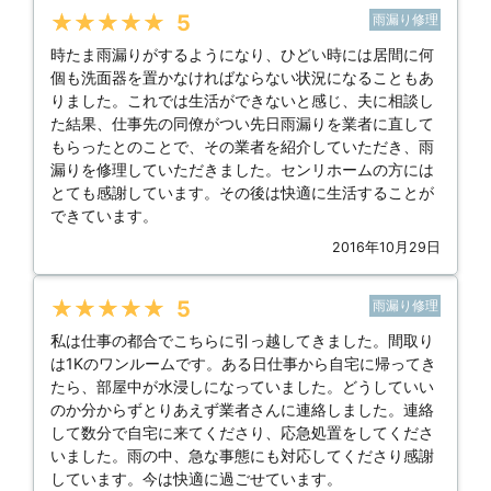
★★★★★
5
雨漏り修理
時たま雨漏りがするようになり、ひどい時には居間に何
個も洗面器を置かなければならない状況になることもあ
りました。これでは生活ができないと感じ、夫に相談し
た結果、仕事先の同僚がつい先日雨漏りを業者に直して
もらったとのことで、その業者を紹介していただき、雨
漏りを修理していただきました。センリホームの方には
とても感謝しています。その後は快適に生活することが
できています。
2016年10月29日
★★★★★
5
雨漏り修理
私は仕事の都合でこちらに引っ越してきました。間取り
は1Kのワンルームです。ある日仕事から自宅に帰ってき
たら、部屋中が水浸しになっていました。どうしていい
のか分からずとりあえず業者さんに連絡しました。連絡
して数分で自宅に来てくださり、応急処置をしてくださ
いました。雨の中、急な事態にも対応してくださり感謝
しています。今は快適に過ごせています。