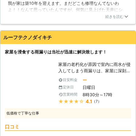
ガ・タイル壁」は、環境にもよります
我が家は築10年を迎えます。まだどこも修理なんてないわ
うなどの分かりやすい原因から起こる
が、寿命が半永久的で、ほとんどメン
よ！！なんて思っていたんですが、何気に見上げた天井にシ
場合もありますが、見た目には正常で
テナンスの必要もありません。これも
ミ。何のシミ？良く分からないし何か大変なことになっている
あっても何らかの原因で起こる事もあ
続きを読む
つなぎ目が冬だけは亀裂が発生する事
といけないと思い、光和ルーフ技建さんにみてもらいました。
ります。屋根に上って調査するのは一
があるので注意しなければいけませ
水滴が落ちてこなくても雨漏りがしていることだったと知って
般の方には大変危険ですし、かえって
ん。「塗り壁・吹付け壁」これは昔か
驚きました。
屋根を傷つける恐れもあります。当社
ルーフテクノダイキチ
らある壁ですね、耐久性が低く、小さ
は、屋根修理の実績を活かし、屋根に
福岡県
京都郡苅田町
2016年12月26日
な地震でも簡単にヒビが入ってしま
細心の注意を払いながら作業をさせて
家屋を浸食する雨漏りは当社が迅速に解決致します！
い、雨にも弱いので、定期的な塗替え
頂きます。 【雨漏りを修理すること
が必要になるでしょう。
は大切なお宅を守ることにつながりま
家屋の老朽化が原因で室内に雨水が侵
す】 普段はほぼ目にすることが無
入してしまう雨漏りは、家屋に深刻な
く、その痛みや汚れについて意識され
ダメージを与えるので早期解決しなけ
ー
目安料金
る方は少ないですが、非常に大切な役
ればなりませんルーフテクノダイキチ
割があります。雨水の浸入によって、
日曜日
定休日
では雨漏り修理や防水加工を中心的に
木造の柱は湿気を吸い、菌が繁殖する
8時30分～17時
営業時間
行っており、お客様の住宅トラブルに
ことによってシロアリが食い荒らす被
★★★★★
4.1
（7）
いち早く対応致します。また、住宅の
害が出ています。また建材は多くのも
多様化にも対応しており、トタン屋根
のが水分により劣化を早める事から、
低価格で丁寧な仕事
から金属屋根までの雨漏り修理が行え
家全体の寿命が短くなってしまうので
ます。家屋の腐食や害虫の発生を防ぐ
す。 屋根、住宅全体の様々な修理を
口コミ
ためにも、当社に一度ご相談くださ
承ってきた当社では、雨漏りの原因を
い。 【雨漏りするのは古い家だけじ