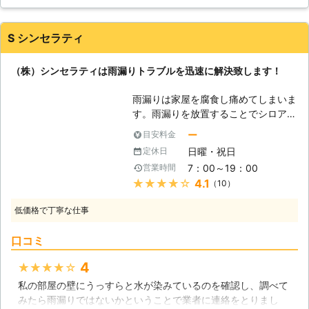
ロアリといった害虫は、湿度が高い場
所を好むので、特に注意が必要です。
しかし、これらの問題は発生してから
S シンセラティ
解決するのは中々大変なことです。
まずは雨漏りが起きても直ぐに解決す
（株）シンセラティは雨漏りトラブルを迅速に解決致します！
るのが一番ですので、当社にご相談頂
ければと思います。 【太陽光発電の
雨漏りは家屋を腐食し痛めてしまいま
設置もお任せください】 雨漏り修理
す。雨漏りを放置することでシロアリ
は、屋根の上での作業が主です。元々
の発生が懸念されたり、健康被害も心
そういう場所が得意なので、太陽光発
ー
目安料金
配されてしまうので早急に解決すべき
電の設置についても安心しておまかせ
日曜・祝日
定休日
住宅トラブルです。そんな雨漏りに株
いただけます。雨漏り修理の際にご相
7：00～19：00
営業時間
式会社シンセラティはスピーディーに
談頂ければ、屋根の状況はもう分かっ
★★★★★
4.1
（10）
対応致します。お客様が安心して暮ら
ていますので、最適なシステムをご提
せるお住いを提供するために親切、丁
案できますので、どうぞ合わせてご相
低価格で丁寧な仕事
寧な施工を心がけ、誠実な対応を致し
談頂ければと思います。
ます。お見積り後の追加料金も一切頂
口コミ
いておりませんのでトラブルの心配も
御座いません。お客様のご不安を解消
4
★★★★★
できるように迅速な対応で雨漏り修理
私の部屋の壁にうっすらと水が染みているのを確認し、調べて
致しますので、お困りの際はお気軽に
みたら雨漏りではないかということで業者に連絡をとりまし
お問い合わせください。 【雨漏り発