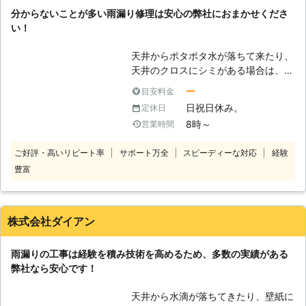
分からないことが多い雨漏り修理は安心の弊社におまかせくださ
い！
天井からポタポタ水が落ちて来たり、
天井のクロスにシミがある場合は、雨
漏りをしている可能性が非常に高いの
ー
目安料金
で、すぐにご相談されることをお勧め
日祝日休み。
定休日
します。雨漏りは、その場所だけでは
8時～
営業時間
なく根本的な原因を解決しなければ完
治しません。住宅などは木材を使って
ご好評・高いリピート率
サポート万全
スピーディーな対応
経験
いるものが多く、雨漏りを放っておく
豊富
と、見えない部分の木材が知らない間
にカビが生えてしまったり、腐食して
しまうこともあります。場合によって
は、重要な構造部分が腐食し、大工事
株式会社ダイアン
に発展してしまうこともあるので、早
期発見、早期修理をすることがとても
雨漏りの工事は経験を積み技術を高めるため、多数の実績がある
大切になってきます。弊社は必要な修
弊社なら安心です！
繕を御提案し、お客様にご納得いただ
いてから修繕を行います。
天井から水滴が落ちてきたり、壁紙に