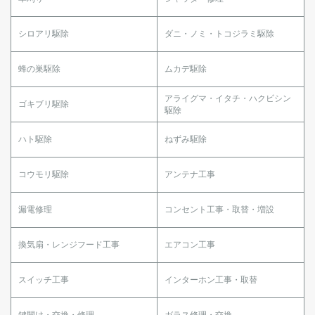
シロアリ駆除
ダニ・ノミ・トコジラミ駆除
蜂の巣駆除
ムカデ駆除
アライグマ・イタチ・ハクビシン
ゴキブリ駆除
駆除
ハト駆除
ねずみ駆除
コウモリ駆除
アンテナ工事
漏電修理
コンセント工事・取替・増設
換気扇・レンジフード工事
エアコン工事
スイッチ工事
インターホン工事・取替
鍵開け・交換・修理
ガラス修理・交換