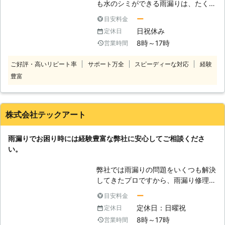
も水のシミができる雨漏りは、たくさ
んの水分により建材まで腐らせてしま
ー
目安料金
います。 ベストな状態で住まいを管
日祝休み
定休日
理していくうえでも雨漏りは天敵であ
8時～17時
営業時間
り、木材がダメにならないとしても、
カビの発生などは避けられません。
ご好評・高いリピート率
サポート万全
スピーディーな対応
経験
雨漏りの現場へ出向き数々の修理をこ
豊富
なし、たくさんの方の住まいの施工を
手掛けてきた弊社に、雨漏り修理のこ
とはご相談ください。 なぜ雨漏りが
生じているのかの原因から調べて、本
株式会社テックアート
当に必要な施工をご提案します。 原
因は様々であり、屋根材が破損をして
雨漏りでお困り時には経験豊富な弊社に安心してご相談くださ
いたり割れていたり、瓦屋根などはズ
い。
レで雨水が入りこむこともあるので、
プロが確実に調査して原因を突き止め
弊社では雨漏りの問題をいくつも解決
るので安心です。
してきたプロですから、雨漏り修理は
お任せください。 雨漏りが始まると
ー
目安料金
天井から水が流れてくるだけではな
定休日：日曜祝
定休日
く、最も住まいに大きなダメージを与
8時～17時
営業時間
えることになるため放置はできませ