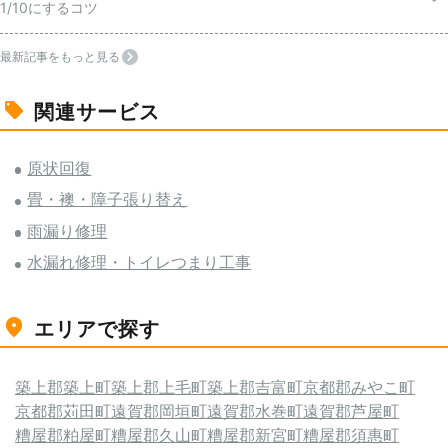
1/10にするコツ
最新記事をもっと見る
関連サービス
原状回復
畳・襖・障子張り替え
雨漏り修理
水漏れ修理・トイレつまり工事
エリアで探す
築上郡築上町
築上郡上毛町
築上郡吉富町
京都郡みやこ町
京都郡苅田町
遠賀郡岡垣町
遠賀郡水巻町
遠賀郡芦屋町
糟屋郡粕屋町
糟屋郡久山町
糟屋郡新宮町
糟屋郡須惠町