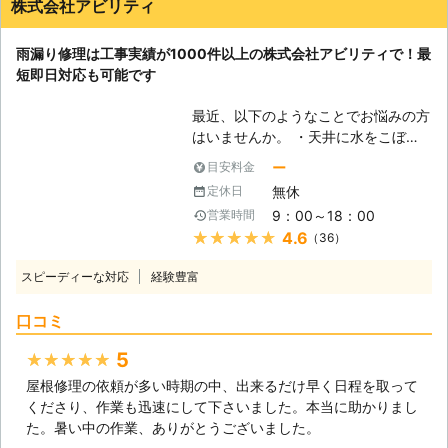
株式会社アビリティ
間、年中無休で電話でのご相談を受け
付けています。 夜間や土日に雨漏り
雨漏り修理は工事実績が1000件以上の株式会社アビリティで！最
を発見したらすぐにご相談ください。
短即日対応も可能です
日本全国の雨漏り修理のプロが迅速に
駆け付けます。 また、『他社で見積
最近、以下のようなことでお悩みの方
もりをしたけれど高かった』とお困り
はいませんか。 ・天井に水をこぼし
の方は、一度雨漏り110番でお見積り
たようなシミができてきた ・窓のサ
をご依頼ください。 雨漏り110番では
ー
目安料金
ッシからポタポタと雨水が漏れてくる
現地調査、お見積りは無料です！ 雨
無休
定休日
・壁紙にカビのようなものがあらわれ
漏り110番ではお客様のお電話をいつ
9：00～18：00
営業時間
て変色してしまった このようなお悩
でもお待ちしております。 ※対応エリ
★★★★★
4.6
（36）
みは、雨漏り修理をおこなうことで解
ア・加盟店・現場状況により、事前に
決できますよ。 レスキューハウスで
お客様にご確認したうえで調査・見積
スピーディーな対応
経験豊富
は雨漏り修理工事や屋根工事などをお
もりに費用をいただく場合がございま
こなっております。 お悩みごとやお
す。
口コミ
困りごとがございましたら、いつでも
お気軽にご相談ください。 【最短で
5
★★★★★
即日対応可能！雨漏りは早く解決しま
屋根修理の依頼が多い時期の中、出来るだけ早く日程を取って
しょう】 雨漏りが起きているのであ
くださり、作業も迅速にして下さいました。本当に助かりまし
れば、一刻も早く修理をしてほしいで
た。暑い中の作業、ありがとうございました。
すよね。 弊社は、そんなお客さまの