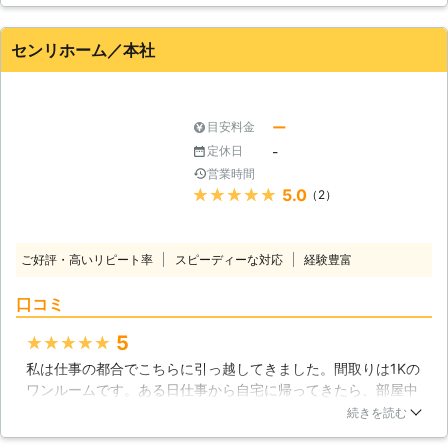
いうと弊社では雨漏りが起きたときで
はなく定期的にメンテナンスを行うこ
センリホーム／本社
とを勧めています。工事が遅くなって
費用が高くなるよりも定期的に行って
費用を安く済ませた方がお得ですよ
ね。雨漏りだからといって軽く見るこ
ー
目安料金
とはせずに、ぜひ雨漏り修理、メンテ
-
定休日
ナンス依頼を弊社にしてください。
営業時間
★★★★★
5.0
（2）
ご好評・高いリピート率
スピーディーな対応
経験豊富
口コミ
5
★★★★★
私は仕事の都合でこちらに引っ越してきました。間取りは1Kの
ワンルームです。ある日仕事から自宅に帰ってきたら、部屋中
が水浸しになっていました。どうしていいのか分からずとりあ
続きを読む
えず業者さんに連絡しました。連絡して数分で自宅に来てくだ