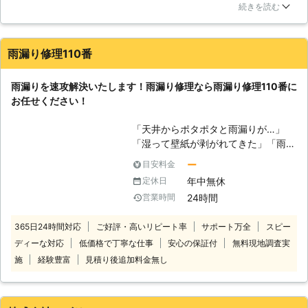
た。壁と雨漏りは結びつきませんでしたが、調べてもらうと確
生の原因】 天井から水が落ちてきた
続きを読む
かに雨漏りで驚きでした。状態を写真で見せてくれるので、作
という時は雨漏りが原因です。瓦が老
業の状況も詳しく知れて安心でした。信頼できる業者さんに修
朽化などで傷んでしまうことで割れた
理してもらえて本当にラッキーでした。
りずれたりしてしまい、それが原因で
雨漏り修理110番
雨漏りしてしまいます。また、雨どい
佐賀県
三養基郡みやき町
2016年12月28日
に鳥の巣や落ち葉が溜まることで雨水
雨漏りを速攻解決いたします！雨漏り修理なら雨漏り修理110番に
の行き場がなくなってしまい雨漏りし
お任せください！
てしまう場合もあります。雨漏りは雨
が降っている時にしか起こりません
「天井からポタポタと雨漏りが…」
が、一度起きれば問題を解決するまで
「湿って壁紙が剥がれてきた」「雨が
悩まされることになりますので、雨漏
降った後にカビ臭い」など。 雨漏り
ー
目安料金
りの原因箇所を突き止め早期修繕しな
修理110番は、このような雨漏りのお
ければなりません。雨水の侵入で家屋
年中無休
定休日
悩みに対応させていただいておりま
の床材や天井などが腐食してしまいダ
24時間
営業時間
す。 雨漏りは放っておくと、屋根を
メージを与えてしまうので、雨漏りを
傷め、あらゆるトラブルの元になって
見つけたら早めに解決しましょう。当
365日24時間対応
ご好評・高いリピート率
サポート万全
スピー
しまいます。 雨漏りの疑わしい症状
社では雨漏りの補修工事や防水工事に
ディーな対応
低価格で丁寧な仕事
安心の保証付
無料現地調査実
があったら、すぐに専門の業者に見て
対応しているので雨漏りをどうにかし
もらい早期解決しましょう。 早い段
施
経験豊富
見積り後追加料金無し
たいとお考えの方はご連絡ください。
階であれば屋根の一部を修理するだけ
で、雨漏りが改善され費用も少なくて
済みます。 雨漏り110番では24時