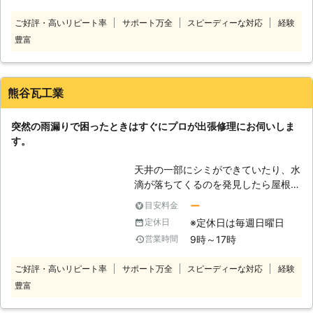
ん。 台風や暴風雨の時には雨量も多
ご好評・高いリピート率
サポート万全
スピーディーな対応
経験
くなりますので、被害はなおいっそう
豊富
大きくなるばかりです。 壁や天井に
雨が染み込んで垂れてくるだけではな
く、建材を雨が腐らせることもありま
す。 いつまでもジメジメとした状態
熊谷瓦工業
になりので、家の中にはカビが大量に
発生をする元です。 単に天井や壁に
突然の雨漏りで困ったときはすぐにプロが出張修理にお伺いしま
シミができるだけではなく、大事な住
す。
まいの劣化を促進させることになりま
す。 マイホームを良い状態で維持す
天井の一部にシミができていたり、水
るためにも、雨漏りトラブルはプロが
滴が落ちてくるのを発見したら屋根に
解決しますのでご相談ください。
何らかのトラブルがあって雨漏りをし
ー
目安料金
ている証拠です。そんなときは焦って
※定休日は毎週日曜日
定休日
パニックにならず、速やかに弊社まで
9時～17時
営業時間
ご連絡ください。すぐにプロのスタッ
フを現場に派遣して雨漏りの状態を調
ご好評・高いリピート率
サポート万全
スピーディーな対応
経験
べ、適切な雨漏り修理を実施いたしま
豊富
す。水滴が落ちたり目立った損傷がな
いときも、どこかで雨漏りが発生して