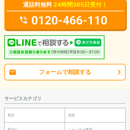
通話料無料
24時間365日受付！
0120-466-110
フォーム
で
相談
する
サービスカテゴリ
剪定
伐採
草刈り
シャッター修理