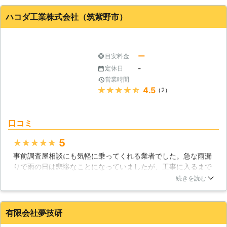
さり、応急処置をしてくださいました。雨の中、急な事態にも
対応してくださり感謝しています。今は快適に過ごせていま
ハコダ工業株式会社（筑紫野市）
す。
福岡県
筑紫野市
2016年11月14日
ー
目安料金
-
定休日
営業時間
★★★★★
4.5
（2）
口コミ
5
★★★★★
事前調査屋相談にも気軽に乗ってくれる業者でした。急な雨漏
りで雨の日は悲惨なことになっていましたが、工事に入るまで
応急処置をしてもらえたので助かりました。また、屋根工事が
続きを読む
終わってしばらく様子を見てから内装修繕に入ってもらえたの
でありがたかったです。入念な調査のおかげで短期間で修理す
ることが出来ました。
有限会社夢技研
福岡県
筑紫野市
2016年12月30日