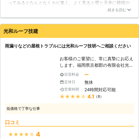
ってみるとなんとなくカビ臭く、よく見ると壁と天井に模様の
てきてしまうので、塗替えメンテナン
場合は、今後あらわれることがないよ
ようなものがありました。息子にも見せてみると「なんか湿気
スが必要になるでしょう。「セメント
続きを読む
うにしっかり予防をおこなうことも可
ってる」というのでこれは勘違いじゃないだろうと、すぐに業
瓦」は、厚型ストレートと呼ばれ、塗
能です。 大切なお家に長く住み続け
者さんに連絡しました（以前会社の雨漏りでもお世話になった
装の寿命が短いので、定期的な塗装が
るために、雨漏り修理とあわせてシロ
のです）。結果やはり予感的中で、屋根裏の柱が腐りかけてい
必要になります。20年経つと防水性
光和ルーフ技建
アリ対策もおこなうことをおすすめい
たとのことです。「早めに気づいてよかったですね」いえい
が無くなり、雨が浸透してしまうの
たします。 レスキューハウスでは、
え、こちらこそお早い対応ありがとうございました。またなに
で、葺き替える必要があります。雨漏
お見積りは無料となっております。
雨漏りなどの屋根トラブルには光和ルーフ技研へご相談ください
かあればお願いします。
りが発生した場合は、有限会社関門瓦
とりあえず雨漏り修理にいくらかかる
産業に雨漏り修理をご依頼ください。
福岡県
北九州市門司区
2016年12月28日
のか知りたいというお客様も大歓迎で
お客様のご要望に、常に真摯にお応え
【壁材の種類】 雨漏りは屋根からだ
す。 また弊社では予算に応じて対応
します。福岡県京都郡の有限会社光和
けではなく、外壁からも発生する事が
することも可能ですので、お気軽にご
ルーフ技建でございます。当社では福
ー
目安料金
あります。「窯業系サイディング」と
相談ください。
岡県、大分県で、雨漏り修理などお客
いう壁材は、最近の住宅では最も多く
無休
定休日
様のお困りごとを確実に、迅速に解決
使われている壁材です。つなぎ目部分
24時間対応可能
営業時間
させるために日々お仕事をさせて頂い
がひび割れて雨漏りになる事があるの
★★★★★
4.1
（8）
ております。雨漏りは、色々な原因で
で注意が必要です。「金属系サイディ
起こる困ったお家のトラブルです。た
ング」は、窯業系サイディングの上位
低価格で丁寧な仕事
かが雨漏りと思っていて、思わぬ大き
互換で、全ての項目が窯業系サイディ
な被害となる事も起きています。雨漏
ングを上回っています。しかし、つな
口コミ
り修理は当社にぜひご依頼ください。
ぎ目は同じなので、定期的なメンテナ
【雨漏り修理は一般の方には危険で
4
★★★★★
ンスが必要になるでしょう。「レン
す】 雨漏りは、屋根瓦が外れてしま