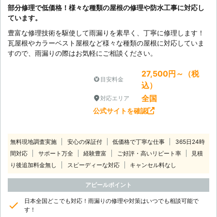
部分修理で低価格！様々な種類の屋根の修理や防水工事に対応し
ています。
豊富な修理技術を駆使して雨漏りを素早く、丁寧に修理します！
瓦屋根やカラーベスト屋根など様々な種類の屋根に対応していま
すので、雨漏りの際はお気軽にご相談ください。
27,500円～（税
目安料金
込）
全国
対応エリア
公式サイトを確認
無料現地調査実施
安心の保証付
低価格で丁寧な仕事
365日24時
間対応
サポート万全
経験豊富
ご好評・高いリピート率
見積
り後追加料金無し
スピーディーな対応
キャンセル料なし
アピールポイント
日本全国どこでも対応！雨漏りの修理や対策はいつでも相談可能で
す！