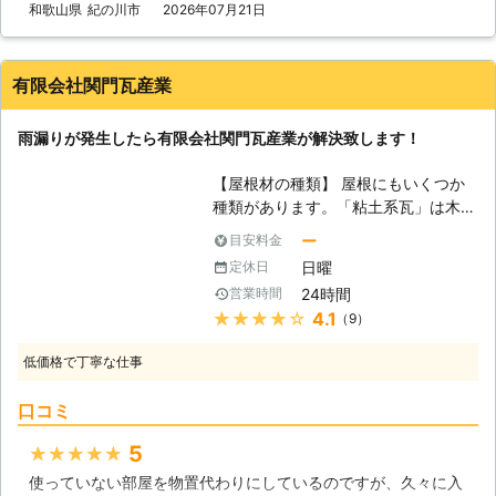
ために迅速な対応を心がけておりま
和歌山県
紀の川市
2026年07月21日
す。 最短でご連絡をいただいたその
日にお見積りをし、お客さまに一番あ
ったプランをご提案いたします。 対
有限会社関門瓦産業
応が早い会社に依頼しないと、被害を
大きくすることになってしまいかねま
雨漏りが発生したら有限会社関門瓦産業が解決致します！
せん。 素早い対応をご希望のお客様
は、ぜひ弊社にお任せください。
【屋根材の種類】 屋根にもいくつか
【しろあり防除施工士が駆除と予防を
種類があります。「粘土系瓦」は木造
おこないます！】 雨漏りをしている
住宅でよく見る昔からある瓦で、耐久
お家には、シロアリが発生しているこ
ー
目安料金
性や強度は高いのですが、重いため地
ともあります。 シロアリは湿った環
日曜
定休日
震に弱いと言われています。「ストレ
境を好むため、寄ってきてしまうので
24時間
営業時間
ート瓦」は、最近の住宅ではよく見る
す。 もし駆除をせずに放置しておく
★★★★★
4.1
（9）
タイプで、一般的に普及している瓦で
と、シロアリに柱などを食べられてし
す。軽くてカラーを選べるのが人気で
まい、お家がボロボロになってしまう
低価格で丁寧な仕事
す。しかし、寿命が短く塗装が剥がれ
でしょう。 弊社には、しろあり防除
ると防水性が急激にさがるのが弱点で
施工士の資格をもったスタッフが在籍
口コミ
す。「金属系瓦」は、非常に軽い瓦
しております。 雨漏りによってシロ
で、粘土系瓦の1/10、ストレート瓦の
アリが発生していても、プロがしっか
5
★★★★★
1/3程度となっています。耐候性に優
りと駆除をいたします。 調査の結果
使っていない部屋を物置代わりにしているのですが、久々に入
れていて、寿命も長いですが、変色し
まだシロアリが発生していないという