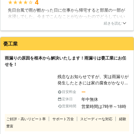
4
★★★★★
究明し、適切な方法で修理を行いま
ゃない！？】 雨漏りの原因で多いこ
す。どうぞお気軽にご相談ください！
先日台風で雨が酷かった日に仕事から帰宅すると部屋の一部が
とが屋根瓦の老朽化や家屋の損傷など
水浸しでした。今までこんなことがなかったのでどうしていい
です。屋根は年中雨や風に当たってし
かわからず、急いでネットで検索してこちらの会社にお願いし
まうので長年使い続ければ瓦なども傷
続きを読む
ました。電話でうまく状況を説明できなかったのですが、丁寧
んでしまうので雨漏りの原因となりや
に聞いて下さり、その後の対応もとても早かったです。原因も
すいことはわかります。しかし、新築
対処法も私一人では全くわからなかったので、すぐお願いして
の住宅でも雨漏りしてしまう場合があ
甍工業
良かったと思います。
るということをご存知でしょうか。こ
れは主に建築過程の防水処理が甘かっ
福岡県
田川郡川崎町
2016年12月21日
雨漏りの原因を根本から解決いたします！雨漏りは甍工業にお任
たりした場合に起こってしまいます。
せを！
また、ちょっとしたヒビ割れからも雨
漏りすることがあるのでどの住宅も雨
残念なお知らせですが、実は雨漏りが
漏りの可能性が全くないとは言い切れ
発生したときには家の腐食がかなり進
ません。雨漏りは早期解決しなければ
んでいってしまっています。なぜなら
ー
目安料金
被害拡大に繋がってしまい家屋に大き
屋根が原因の雨漏りを考えても、皆さ
なダメージを与えてしまいます。当社
年中無休
定休日
んが気づくところまで水が浸食するに
では雨漏り修理や対策をスピーディー
営業時間は7時半～18時
営業時間
は屋根の下地など越えていかなければ
に行いますので、雨漏りを改善したい
ならない場所がいくつかあります。な
とお考えならば当社までご連絡くださ
ご好評・高いリピート率
サポート万全
スピーディーな対応
経験
ので、皆さんが気づくときにはもうか
い。
豊富
なり腐食が進んでいってしまっている
のです。では、どうしたらいいのかと