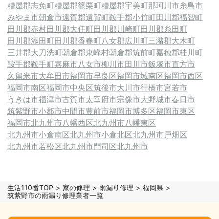
糟屋郡志免町
糟屋郡篠栗町
糟屋郡宇美町
那珂川市
糸島市
みやま市
朝倉市
遠賀郡遠賀町
鞍手郡小竹町
田川郡福智町
田川郡赤村
田川郡大任町
田川郡川崎町
田川郡糸田町
田川郡添田町
田川郡香春町
八女郡広川町
三潴郡大木町
三井郡大刀洗町
朝倉郡東峰村
朝倉郡筑前町
嘉穂郡桂川町
鞍手郡鞍手町
嘉麻市
八女市
柳川市
田川市
飯塚市
直方市
久留米市
大牟田市
福岡市早良区
福岡市城南区
福岡市西区
福岡市南区
福岡市中央区
筑後市
大川市
行橋市
宮若市
うきは市
福津市
古賀市
太宰府市
宗像市
大野城市
春日市
筑紫野市
小郡市
中間市
豊前市
福岡市博多区
福岡市東区
福岡市
北九州市八幡西区
北九州市八幡東区
北九州市小倉南区
北九州市小倉北区
北九州市戸畑区
北九州市若松区
北九州市門司区
北九州市
生活110番TOP
家の修理
雨漏り修理
福岡県
筑紫野市の雨漏り修理業者一覧