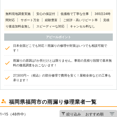
無料現地調査実施
安心の保証付
低価格で丁寧な仕事
365日24時
間対応
サポート万全
経験豊富
ご好評・高いリピート率
見積
り後追加料金無し
スピーディーな対応
キャンセル料なし
アピールポイント
日本全国どこでも対応！雨漏りの修理や対策はいつでも相談可能で
す！
雨漏りの原因は1か所だけとは限りません。事前の見積り段階で基本無
料の徹底調査をおこないます！
27,500円～（税込）の部分修理で費用を安く！屋根全体などの工事も
承ります！
福岡県福岡市の雨漏り修理業者一覧
1~15（48件中）
絞り込み