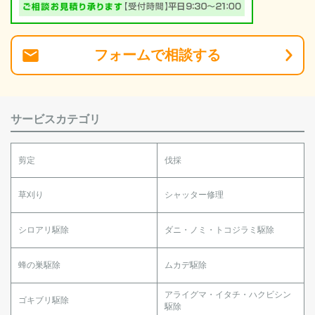
フォーム
で
相談
する
サービスカテゴリ
剪定
伐採
草刈り
シャッター修理
シロアリ駆除
ダニ・ノミ・トコジラミ駆除
蜂の巣駆除
ムカデ駆除
アライグマ・イタチ・ハクビシン
ゴキブリ駆除
駆除