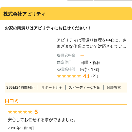
株式会社アビリティ
お家の雨漏りはアビリティにお任せください！
アビリティは雨漏り修理を中心に、さ
まざまな作業について対応させていた
だいております。皆様の生活において
ー
目安料金
発生する様々な問題点を解決するため
日曜・祝日
定休日
に日々、努力しております。 皆様か
9時～17時
営業時間
らのご依頼を解決して、喜んでいただ
★★★★★
4.1
（21）
けるようにスタッフ一同頑張っていき
ますので、何卒よろしくお願いしま
365日24時間対応
サポート万全
スピーディーな対応
経験豊富
す。 【雨漏りについて】 住宅の雨漏
りは、さまざまなトラブルの原因にな
口コミ
ります。室内のカビはもちろん、お洋
服や家具、家電などの水濡れは、汚損
5
★★★★★
や故障の原因ですし、室内の湿度が高
安心してお任せする事ができました。
いと不快感も高く、更には害虫の侵入
も考えられます。特にトコジラミやシ
2020年11月19日