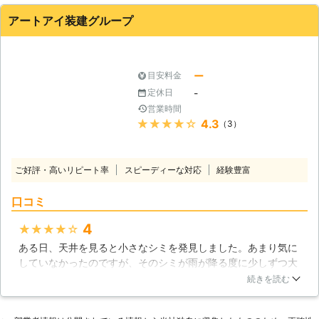
ても丁寧に対応してくれていたので信頼も出来ました。雨漏り
はもう勘弁ですが、この業者はまた利用したいと思えました。
アートアイ装建グループ
福岡県
福岡市東区
2016年10月17日
ー
目安料金
-
定休日
営業時間
★★★★★
4.3
（3）
ご好評・高いリピート率
スピーディーな対応
経験豊富
口コミ
4
★★★★★
ある日、天井を見ると小さなシミを発見しました。あまり気に
していなかったのですが、そのシミが雨が降る度に少しずつ大
きくなってきたので、ネットで調べて屋根を見てもらいまし
続きを読む
た。アンテナを固定している所のほんの小さな隙間だったよう
ですが、雨の降り方や風の向きで天井裏に入ってしまったよう