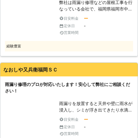
弊社は雨漏り修理などの屋根工事を行
なっている会社で、福岡県福岡市中央
区小笹を中心に活動しています。雨漏
ー
目安料金
りは一度起こると自然に収まることは
-
定休日
ないので、必ず修繕が必要になりま
営業時間
す。しかし、晴れた日には雨漏りは起
こらないので、修繕を後回しにしたり
経験豊富
放置しがちです。雨漏りを放っておく
を天井やクロスにシミができたり、ひ
どい場合には天井が剥がれ落ちたり、
梁や柱などの部材が腐食して家の寿命
なおしや又兵衛福岡ＳＣ
を縮めたりするため、早急な対策が必
要になります。弊社は雨漏り修理に関
雨漏り修理のプロが対応いたします！安心して弊社にご相談くだ
しての知識が豊富で、素早く原因を突
さい！
き止めて解決することが可能ですの
で、お気軽にご相談ください。
雨漏りを放置すると天井や壁に雨水が
浸入し、シミが浮き出てきたり水滴が
落ちてきます。湿気は建物の建材を腐
ー
目安料金
らせますし、カビや害虫の発生を招く
-
定休日
ものです。住宅にとって天敵である雨
営業時間
漏りは早急に対処する必要がありま