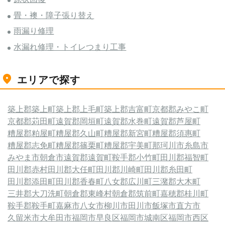
畳・襖・障子張り替え
雨漏り修理
水漏れ修理・トイレつまり工事
エリアで探す
築上郡築上町
築上郡上毛町
築上郡吉富町
京都郡みやこ町
京都郡苅田町
遠賀郡岡垣町
遠賀郡水巻町
遠賀郡芦屋町
糟屋郡粕屋町
糟屋郡久山町
糟屋郡新宮町
糟屋郡須惠町
糟屋郡志免町
糟屋郡篠栗町
糟屋郡宇美町
那珂川市
糸島市
みやま市
朝倉市
遠賀郡遠賀町
鞍手郡小竹町
田川郡福智町
田川郡赤村
田川郡大任町
田川郡川崎町
田川郡糸田町
田川郡添田町
田川郡香春町
八女郡広川町
三潴郡大木町
三井郡大刀洗町
朝倉郡東峰村
朝倉郡筑前町
嘉穂郡桂川町
鞍手郡鞍手町
嘉麻市
八女市
柳川市
田川市
飯塚市
直方市
久留米市
大牟田市
福岡市早良区
福岡市城南区
福岡市西区