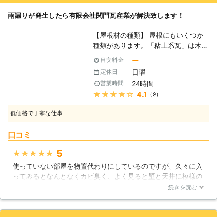
大きくすることになってしまいかねま
雨漏りが発生したら有限会社関門瓦産業が解決致します！
せん。 素早い対応をご希望のお客様
は、ぜひ弊社にお任せください。
【屋根材の種類】 屋根にもいくつか
【しろあり防除施工士が駆除と予防を
種類があります。「粘土系瓦」は木造
おこないます！】 雨漏りをしている
住宅でよく見る昔からある瓦で、耐久
お家には、シロアリが発生しているこ
ー
目安料金
性や強度は高いのですが、重いため地
ともあります。 シロアリは湿った環
日曜
定休日
震に弱いと言われています。「ストレ
境を好むため、寄ってきてしまうので
24時間
営業時間
ート瓦」は、最近の住宅ではよく見る
す。 もし駆除をせずに放置しておく
★★★★★
4.1
（9）
タイプで、一般的に普及している瓦で
と、シロアリに柱などを食べられてし
す。軽くてカラーを選べるのが人気で
まい、お家がボロボロになってしまう
低価格で丁寧な仕事
す。しかし、寿命が短く塗装が剥がれ
でしょう。 弊社には、しろあり防除
ると防水性が急激にさがるのが弱点で
施工士の資格をもったスタッフが在籍
口コミ
す。「金属系瓦」は、非常に軽い瓦
しております。 雨漏りによってシロ
で、粘土系瓦の1/10、ストレート瓦の
アリが発生していても、プロがしっか
5
★★★★★
1/3程度となっています。耐候性に優
りと駆除をいたします。 調査の結果
使っていない部屋を物置代わりにしているのですが、久々に入
れていて、寿命も長いですが、変色し
まだシロアリが発生していないという
ってみるとなんとなくカビ臭く、よく見ると壁と天井に模様の
てきてしまうので、塗替えメンテナン
場合は、今後あらわれることがないよ
ようなものがありました。息子にも見せてみると「なんか湿気
スが必要になるでしょう。「セメント
続きを読む
うにしっかり予防をおこなうことも可
ってる」というのでこれは勘違いじゃないだろうと、すぐに業
瓦」は、厚型ストレートと呼ばれ、塗
能です。 大切なお家に長く住み続け
者さんに連絡しました（以前会社の雨漏りでもお世話になった
装の寿命が短いので、定期的な塗装が
るために、雨漏り修理とあわせてシロ
のです）。結果やはり予感的中で、屋根裏の柱が腐りかけてい