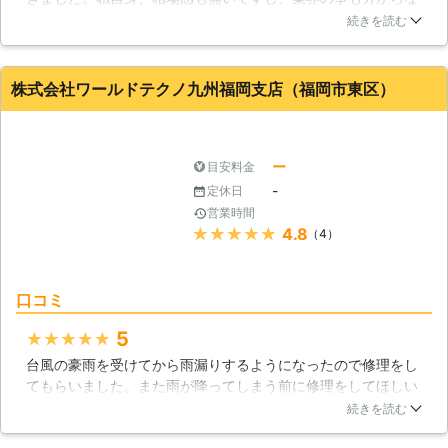
いので名の知れた会社と言うのは安心感がありました。対応も
続きを読む
非常に丁寧で、説明も非常に分かりやすかったです。そんなに
頻繁にお願いする事は無いかと思いますが、雨漏りで困った際
には頼りに出来る存在と言えます。
株式会社ワールドテクノ九州福岡支店（福岡市東区）
福岡県
福岡市博多区
2016年12月21日
ー
目安料金
-
定休日
営業時間
★★★★★
4.8
（4）
口コミ
5
★★★★★
台風の豪雨を受けてから雨漏りするようになったので修理をし
てもらいました。また雨が降ってしまう前に修理をしてほしい
と思っていたのですが、連絡した翌日に対応してくださったの
続きを読む
で本当に感謝しています。担当してくれた方の印象もよく、と