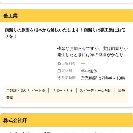
ました。電話でうまく状況を説明できなかったのですが、丁寧
んでしまうので雨漏りの原因となりや
に聞いて下さり、その後の対応もとても早かったです。原因も
すいことはわかります。しかし、新築
対処法も私一人では全くわからなかったので、すぐお願いして
の住宅でも雨漏りしてしまう場合があ
甍工業
良かったと思います。
るということをご存知でしょうか。こ
れは主に建築過程の防水処理が甘かっ
福岡県
田川郡川崎町
2016年12月21日
雨漏りの原因を根本から解決いたします！雨漏りは甍工業にお任
たりした場合に起こってしまいます。
せを！
また、ちょっとしたヒビ割れからも雨
漏りすることがあるのでどの住宅も雨
残念なお知らせですが、実は雨漏りが
漏りの可能性が全くないとは言い切れ
発生したときには家の腐食がかなり進
ません。雨漏りは早期解決しなければ
んでいってしまっています。なぜなら
ー
目安料金
被害拡大に繋がってしまい家屋に大き
屋根が原因の雨漏りを考えても、皆さ
なダメージを与えてしまいます。当社
年中無休
定休日
んが気づくところまで水が浸食するに
では雨漏り修理や対策をスピーディー
営業時間は7時半～18時
営業時間
は屋根の下地など越えていかなければ
に行いますので、雨漏りを改善したい
ならない場所がいくつかあります。な
とお考えならば当社までご連絡くださ
ご好評・高いリピート率
サポート万全
スピーディーな対応
経験
ので、皆さんが気づくときにはもうか
い。
豊富
なり腐食が進んでいってしまっている
のです。では、どうしたらいいのかと
いうと弊社では雨漏りが起きたときで
はなく定期的にメンテナンスを行うこ
株式会社絆
とを勧めています。工事が遅くなって
費用が高くなるよりも定期的に行って