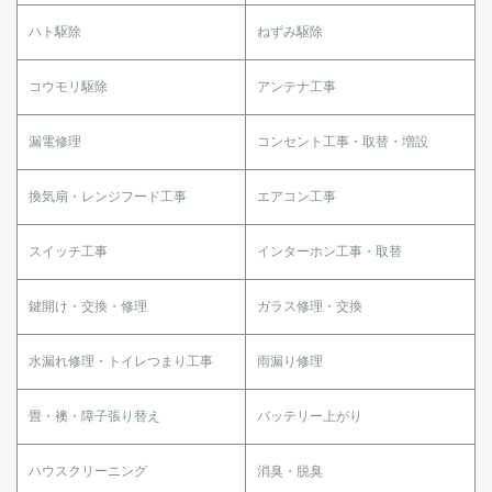
ハト駆除
ねずみ駆除
コウモリ駆除
アンテナ工事
漏電修理
コンセント工事・取替・増設
換気扇・レンジフード工事
エアコン工事
スイッチ工事
インターホン工事・取替
鍵開け・交換・修理
ガラス修理・交換
水漏れ修理・トイレつまり工事
雨漏り修理
畳・襖・障子張り替え
バッテリー上がり
ハウスクリーニング
消臭・脱臭