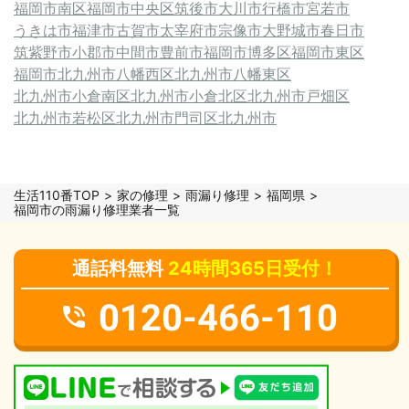
福岡市南区
福岡市中央区
筑後市
大川市
行橋市
宮若市
うきは市
福津市
古賀市
太宰府市
宗像市
大野城市
春日市
筑紫野市
小郡市
中間市
豊前市
福岡市博多区
福岡市東区
福岡市
北九州市八幡西区
北九州市八幡東区
北九州市小倉南区
北九州市小倉北区
北九州市戸畑区
北九州市若松区
北九州市門司区
北九州市
生活110番TOP
家の修理
雨漏り修理
福岡県
福岡市の雨漏り修理業者一覧
通話料無料
24時間365日受付！
0120-466-110