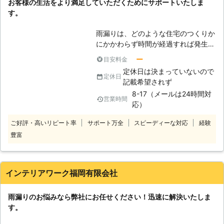
お客様の生活をより満足していただくためにサポートいたしま
費用を安く済ませた方がお得ですよ
す。
ね。雨漏りだからといって軽く見るこ
とはせずに、ぜひ雨漏り修理、メンテ
雨漏りは、どのような住宅のつくりか
ナンス依頼を弊社にしてください。
にかかわらず時間が経過すれば発生し
やすくなります。当然新築住宅よりも
ー
目安料金
古い住宅の方が発生しやすいですが新
定休日は決まっていないので
しい住宅といえども油断はできませ
定休日
記載希望されず
ん。雨漏りぐらい大したことはないと
8-17（メールは24時間対
考えてしまうと、後で大きなしっぺ返
営業時間
応）
しを食らうことになるでしょう。実際
に、雨漏り修理を怠ったために、住宅
ご好評・高いリピート率
サポート万全
スピーディーな対応
経験
の価値が著しく下がった例や莫大な修
豊富
理代金になった例も少なくありませ
ん。 もし、天井裏などに染みができ
ている場合や雨漏りが発生した場合な
どはすぐ弊社にお問い合わせくださ
インテリアワーク福岡有限会社
い。雨漏り修理のプロがお客様の問題
を解決いたします。
雨漏りのお悩みなら弊社にお任せください！迅速に解決いたしま
す。