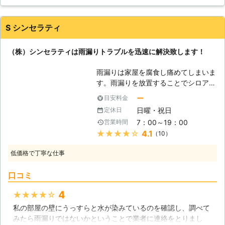
ロアリといった害虫は、湿度が高い場
所を好むので、特に注意が必要です。
しかし、これらの問題は発生してから
S シンセラティ
解決するのは中々大変なことです。
まずは雨漏りが起きても直ぐに解決す
（株）シンセラティは雨漏りトラブルを迅速に解決致します！
るのが一番ですので、当社にご相談頂
ければと思います。 【太陽光発電の
雨漏りは家屋を腐食し痛めてしまいま
設置もお任せください】 雨漏り修理
す。雨漏りを放置することでシロアリ
は、屋根の上での作業が主です。元々
の発生が懸念されたり、健康被害も心
そういう場所が得意なので、太陽光発
ー
目安料金
配されてしまうので早急に解決すべき
電の設置についても安心しておまかせ
日曜・祝日
定休日
住宅トラブルです。そんな雨漏りに株
いただけます。雨漏り修理の際にご相
7：00～19：00
営業時間
式会社シンセラティはスピーディーに
談頂ければ、屋根の状況はもう分かっ
★★★★★
4.1
（10）
対応致します。お客様が安心して暮ら
ていますので、最適なシステムをご提
せるお住いを提供するために親切、丁
案できますので、どうぞ合わせてご相
低価格で丁寧な仕事
寧な施工を心がけ、誠実な対応を致し
談頂ければと思います。
ます。お見積り後の追加料金も一切頂
口コミ
いておりませんのでトラブルの心配も
御座いません。お客様のご不安を解消
4
★★★★★
できるように迅速な対応で雨漏り修理
私の部屋の壁にうっすらと水が染みているのを確認し、調べて
致しますので、お困りの際はお気軽に
みたら雨漏りではないかということで業者に連絡をとりまし
お問い合わせください。 【雨漏り発