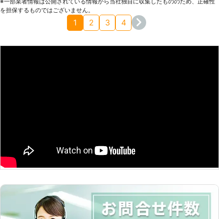
※⼀部業者情報は公開されている情報から当社独⾃に収集したもののため、正確性
です。アンテナをしっかり固定し、隙間もしっかりと塞いでも
を担保するものではございません。
らいました。
1
2
3
4
福岡県
福岡市城南区
2018年11月30日