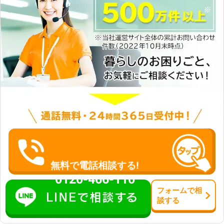
無料で電話相談する!
0120-466-110
フォーム
で
相
談
する