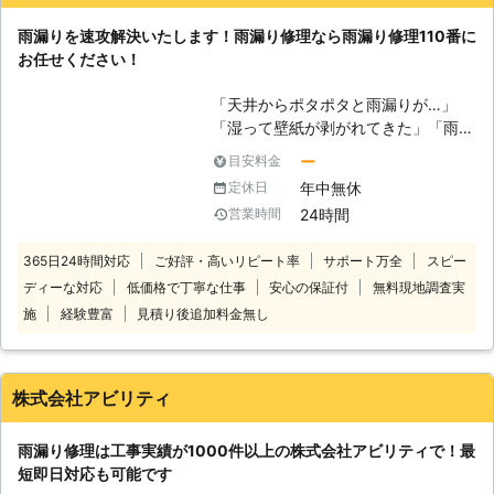
き。 ・以前に比べて雨音が響くよう
雨漏りを速攻解決いたします！雨漏り修理なら雨漏り修理110番に
になったとき。 ・10年以上何も屋根
お任せください！
の点検をしていないとき。 福岡ルー
フ・ライフでは施工完了して終わりで
「天井からポタポタと雨漏りが…」
はなく、施工完了後からがお客様との
「湿って壁紙が剥がれてきた」「雨が
長いお付き合いの始まりだと思ってい
降った後にカビ臭い」など。 雨漏り
ます。 そのため施工完了後は、万全
ー
目安料金
修理110番は、このような雨漏りのお
のアフターケアーでお客様をサポート
年中無休
定休日
悩みに対応させていただいておりま
いたします。 安心して福岡ルーフ・
24時間
営業時間
す。 雨漏りは放っておくと、屋根を
ライフへ、屋根のことはなんでもご相
傷め、あらゆるトラブルの元になって
談ください。
365日24時間対応
ご好評・高いリピート率
サポート万全
スピー
しまいます。 雨漏りの疑わしい症状
ディーな対応
低価格で丁寧な仕事
安心の保証付
無料現地調査実
があったら、すぐに専門の業者に見て
もらい早期解決しましょう。 早い段
施
経験豊富
見積り後追加料金無し
階であれば屋根の一部を修理するだけ
で、雨漏りが改善され費用も少なくて
済みます。 雨漏り110番では24時
株式会社アビリティ
間、年中無休で電話でのご相談を受け
付けています。 夜間や土日に雨漏り
雨漏り修理は工事実績が1000件以上の株式会社アビリティで！最
を発見したらすぐにご相談ください。
短即日対応も可能です
日本全国の雨漏り修理のプロが迅速に