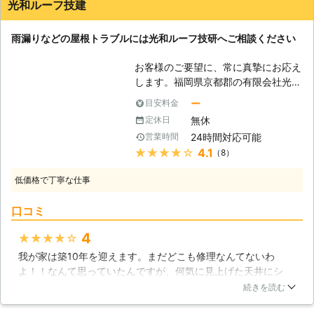
必要になります。20年経つと防水性
光和ルーフ技建
アリ対策もおこなうことをおすすめい
たとのことです。「早めに気づいてよかったですね」いえい
が無くなり、雨が浸透してしまうの
たします。 レスキューハウスでは、
え、こちらこそお早い対応ありがとうございました。またなに
で、葺き替える必要があります。雨漏
お見積りは無料となっております。
雨漏りなどの屋根トラブルには光和ルーフ技研へご相談ください
かあればお願いします。
りが発生した場合は、有限会社関門瓦
とりあえず雨漏り修理にいくらかかる
産業に雨漏り修理をご依頼ください。
福岡県
北九州市門司区
2016年12月28日
のか知りたいというお客様も大歓迎で
お客様のご要望に、常に真摯にお応え
【壁材の種類】 雨漏りは屋根からだ
す。 また弊社では予算に応じて対応
します。福岡県京都郡の有限会社光和
けではなく、外壁からも発生する事が
することも可能ですので、お気軽にご
ルーフ技建でございます。当社では福
ー
目安料金
あります。「窯業系サイディング」と
相談ください。
岡県、大分県で、雨漏り修理などお客
いう壁材は、最近の住宅では最も多く
無休
定休日
様のお困りごとを確実に、迅速に解決
使われている壁材です。つなぎ目部分
24時間対応可能
営業時間
させるために日々お仕事をさせて頂い
がひび割れて雨漏りになる事があるの
★★★★★
4.1
（8）
ております。雨漏りは、色々な原因で
で注意が必要です。「金属系サイディ
起こる困ったお家のトラブルです。た
ング」は、窯業系サイディングの上位
低価格で丁寧な仕事
かが雨漏りと思っていて、思わぬ大き
互換で、全ての項目が窯業系サイディ
な被害となる事も起きています。雨漏
ングを上回っています。しかし、つな
口コミ
り修理は当社にぜひご依頼ください。
ぎ目は同じなので、定期的なメンテナ
【雨漏り修理は一般の方には危険で
4
★★★★★
ンスが必要になるでしょう。「レン
す】 雨漏りは、屋根瓦が外れてしま
ガ・タイル壁」は、環境にもよります
我が家は築10年を迎えます。まだどこも修理なんてないわ
うなどの分かりやすい原因から起こる
が、寿命が半永久的で、ほとんどメン
よ！！なんて思っていたんですが、何気に見上げた天井にシ
場合もありますが、見た目には正常で
テナンスの必要もありません。これも
ミ。何のシミ？良く分からないし何か大変なことになっている
あっても何らかの原因で起こる事もあ
続きを読む
つなぎ目が冬だけは亀裂が発生する事
といけないと思い、光和ルーフ技建さんにみてもらいました。
ります。屋根に上って調査するのは一
があるので注意しなければいけませ