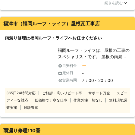
た。壁と雨漏りは結びつきませんでしたが、調べてもらうと確
生の原因】 天井から水が落ちてきた
続きを読む
かに雨漏りで驚きでした。状態を写真で見せてくれるので、作
という時は雨漏りが原因です。瓦が老
業の状況も詳しく知れて安心でした。信頼できる業者さんに修
朽化などで傷んでしまうことで割れた
理してもらえて本当にラッキーでした。
りずれたりしてしまい、それが原因で
福津市（福岡ルーフ・ライフ）屋根瓦工事店
雨漏りしてしまいます。また、雨どい
佐賀県
三養基郡みやき町
2016年12月28日
に鳥の巣や落ち葉が溜まることで雨水
雨漏り修理は福岡ルーフ・ライフへお任せください
の行き場がなくなってしまい雨漏りし
てしまう場合もあります。雨漏りは雨
福岡ルーフ・ライフは、屋根の工事の
が降っている時にしか起こりません
スペシャリストです。 屋根の雨漏り
が、一度起きれば問題を解決するまで
修理、屋根塗装、屋根リフォーム、屋
ー
目安料金
悩まされることになりますので、雨漏
根のメンテナンス、雨樋修理を承って
りの原因箇所を突き止め早期修繕しな
-
定休日
います。 実績、経験豊富な職人があ
ければなりません。雨水の侵入で家屋
7：00～20：00
営業時間
なたの大事な家の屋根のお悩みを解決
の床材や天井などが腐食してしまいダ
いたします。 親切、丁寧に施工いた
メージを与えてしまうので、雨漏りを
365日24時間対応
ご好評・高いリピート率
サポート万全
スピー
します。また、ご相談やお見積りは無
見つけたら早めに解決しましょう。当
ディーな対応
低価格で丁寧な仕事
作業外注一切なし
無料現地調
料です。 【雨漏り修理】 こんなとき
社では雨漏りの補修工事や防水工事に
は、福岡ルーフ・ライフへお任せくだ
査実施
経験豊富
対応しているので雨漏りをどうにかし
さい。 ・軒天にシミを見つけたと
たいとお考えの方はご連絡ください。
き。 ・天井や壁に原因不明のシミを
見つけたとき。 ・雨が降ったあと
雨漏り修理110番
は、カビ臭いようなニオイがすると