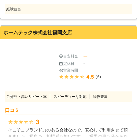
す。放置せず、すぐに雨漏り修理を依
経験豊富
頼することをおすすめいたします。弊
社には豊富な経験と実績があります。
これまで多くの雨漏り修理を行ってま
いりました。熟練の技術と幅広い知識
ホームテック株式会社福岡支店
でお客様を悩ます雨漏りをスピード解
決いたします。スピーディーでも丁寧
な施工に自信がありますので、安心し
てご依頼ください。どんなに小さなト
ー
目安料金
ラブルでも、修理が困難だと思われる
-
定休日
箇所でも、柔軟な対応でお客様にご満
営業時間
足いただけるよう努めます。
★★★★★
4.5
（6）
ご好評・高いリピート率
スピーディーな対応
経験豊富
口コミ
3
★★★★★
そこそこブランド力のある会社なので、安心して利用させて頂
きました。私自身、相場感も無いですし、業界の事も分からな