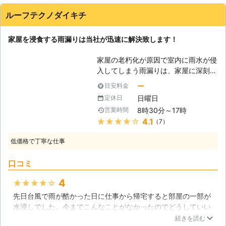
水滴が落ちてこなくても雨漏りがしていることだったと知って
般の方には大変危険ですし、かえって
ん。「塗り壁・吹付け壁」これは昔か
驚きました。
屋根を傷つける恐れもあります。当社
ルーフテクノダイキチ
らある壁ですね、耐久性が低く、小さ
は、屋根修理の実績を活かし、屋根に
福岡県
京都郡苅田町
2016年12月26日
な地震でも簡単にヒビが入ってしま
細心の注意を払いながら作業をさせて
家屋を浸食する雨漏りは当社が迅速に解決致します！
い、雨にも弱いので、定期的な塗替え
頂きます。 【雨漏りを修理すること
が必要になるでしょう。
は大切なお宅を守ることにつながりま
家屋の老朽化が原因で室内に雨水が侵
す】 普段はほぼ目にすることが無
入してしまう雨漏りは、家屋に深刻な
く、その痛みや汚れについて意識され
ダメージを与えるので早期解決しなけ
ー
目安料金
る方は少ないですが、非常に大切な役
ればなりませんルーフテクノダイキチ
割があります。雨水の浸入によって、
日曜日
定休日
では雨漏り修理や防水加工を中心的に
木造の柱は湿気を吸い、菌が繁殖する
8時30分～17時
営業時間
行っており、お客様の住宅トラブルに
ことによってシロアリが食い荒らす被
★★★★★
4.1
（7）
いち早く対応致します。また、住宅の
害が出ています。また建材は多くのも
多様化にも対応しており、トタン屋根
のが水分により劣化を早める事から、
低価格で丁寧な仕事
から金属屋根までの雨漏り修理が行え
家全体の寿命が短くなってしまうので
ます。家屋の腐食や害虫の発生を防ぐ
す。 屋根、住宅全体の様々な修理を
口コミ
ためにも、当社に一度ご相談くださ
承ってきた当社では、雨漏りの原因を
い。 【雨漏りするのは古い家だけじ
4
★★★★★
究明し、適切な方法で修理を行いま
ゃない！？】 雨漏りの原因で多いこ
す。どうぞお気軽にご相談ください！
先日台風で雨が酷かった日に仕事から帰宅すると部屋の一部が
とが屋根瓦の老朽化や家屋の損傷など
水浸しでした。今までこんなことがなかったのでどうしていい
です。屋根は年中雨や風に当たってし
かわからず、急いでネットで検索してこちらの会社にお願いし
まうので長年使い続ければ瓦なども傷
続きを読む