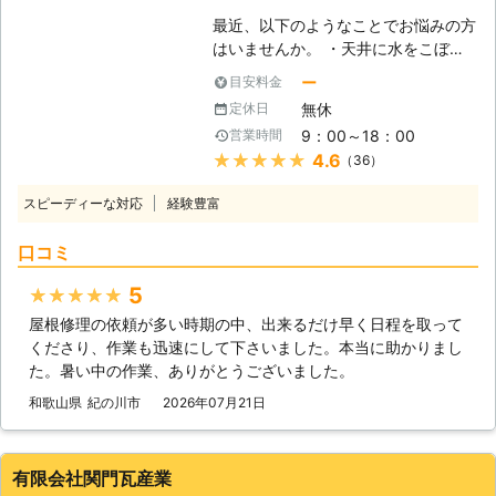
駆け付けます。 また、『他社で見積
最近、以下のようなことでお悩みの方
もりをしたけれど高かった』とお困り
はいませんか。 ・天井に水をこぼし
の方は、一度雨漏り110番でお見積り
たようなシミができてきた ・窓のサ
をご依頼ください。 雨漏り110番では
ー
目安料金
ッシからポタポタと雨水が漏れてくる
現地調査、お見積りは無料です！ 雨
無休
定休日
・壁紙にカビのようなものがあらわれ
漏り110番ではお客様のお電話をいつ
9：00～18：00
営業時間
て変色してしまった このようなお悩
でもお待ちしております。 ※対応エリ
★★★★★
4.6
（36）
みは、雨漏り修理をおこなうことで解
ア・加盟店・現場状況により、事前に
決できますよ。 レスキューハウスで
お客様にご確認したうえで調査・見積
スピーディーな対応
経験豊富
は雨漏り修理工事や屋根工事などをお
もりに費用をいただく場合がございま
こなっております。 お悩みごとやお
す。
口コミ
困りごとがございましたら、いつでも
お気軽にご相談ください。 【最短で
5
★★★★★
即日対応可能！雨漏りは早く解決しま
屋根修理の依頼が多い時期の中、出来るだけ早く日程を取って
しょう】 雨漏りが起きているのであ
くださり、作業も迅速にして下さいました。本当に助かりまし
れば、一刻も早く修理をしてほしいで
た。暑い中の作業、ありがとうございました。
すよね。 弊社は、そんなお客さまの
ために迅速な対応を心がけておりま
和歌山県
紀の川市
2026年07月21日
す。 最短でご連絡をいただいたその
日にお見積りをし、お客さまに一番あ
ったプランをご提案いたします。 対
有限会社関門瓦産業
応が早い会社に依頼しないと、被害を