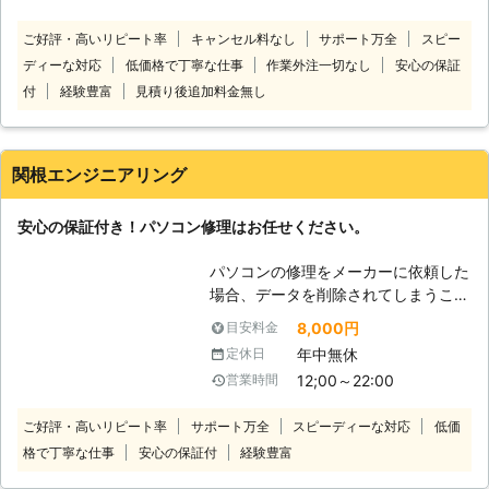
があれば当社にお任せください。当社
ご好評・高いリピート率
キャンセル料なし
サポート万全
スピー
は、宅配専門のパソコン修理店です。
ディーな対応
低価格で丁寧な仕事
作業外注一切なし
安心の保証
修理してほしいパソコンを送っていた
だければすぐに対応いたします。全国
付
経験豊富
見積り後追加料金無し
対応しておりますので北海道や沖縄、
離島でも問題ありません！安心してパ
ソコン修理をご依頼ください。 当社
関根エンジニアリング
のパソコン修理費用は、安心でわかり
やすい料金設定になっております。必
安心の保証付き！パソコン修理はお任せください。
要な費用は「パソコンの発送料」＋
「修理代」＋「部品代」のみです。修
パソコンの修理をメーカーに依頼した
理完了後の「パソコン返却送料」は当
場合、データを削除されてしまうこと
社が負担いたします！基本料金や診断
がほとんどです。 また、保証期間が
料金などは一切かかりません！低価格
8,000円
目安料金
過ぎているPCに至っては、部品がな
で修理しますのでご安心ください。
年中無休
定休日
いこともあります。 しかし、ちょっ
変なサイトを誤ってクリックしてウイ
12;00～22:00
営業時間
とした故障程度ならまだまだ使い続け
ルスに感染してしまったほか、液晶画
たいと考える方も多いはず。 当社は
面が割れて黒いスミのようなものが出
ご好評・高いリピート率
サポート万全
スピーディーな対応
低価
パソコンの修理やデータ復旧を3,000
ているといったパソコントラブルはな
格で丁寧な仕事
安心の保証付
経験豊富
件近くこなしている実績豊富な修理業
かなか自分で解決することが難しいで
者です。 多数の経験を積み重ねた弊
す。そんなときこそぜひ当社までご相