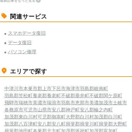
最新記事をもっと見る
関連サービス
スマホデータ復旧
データ復旧
パソコン修理
エリアで探す
中津川市
本巣市
郡上市
下呂市
海津市
羽島郡岐南町
羽島郡笠松町
養老郡養老町
不破郡垂井町
不破郡関ケ原町
飛騨市
瑞穂市
美濃市
瑞浪市
羽島市
恵那市
美濃加茂市
土岐市
各務原市
可児市
山県市
安八郡神戸町
安八郡輪之内町
加茂郡東白川村
可児郡御嵩町
大野郡白川村
加茂郡白川町
加茂郡八百津町
安八郡安八町
揖斐郡揖斐川町
揖斐郡大野町
揖斐郡池田町
本巣郡北方町
加茂郡坂祝町
加茂郡富加町