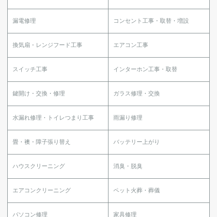
漏電修理
コンセント工事・取替・増設
換気扇・レンジフード工事
エアコン工事
スイッチ工事
インターホン工事・取替
鍵開け・交換・修理
ガラス修理・交換
水漏れ修理・トイレつまり工事
雨漏り修理
畳・襖・障子張り替え
バッテリー上がり
ハウスクリーニング
消臭・脱臭
エアコンクリーニング
ペット火葬・葬儀
パソコン修理
家具修理