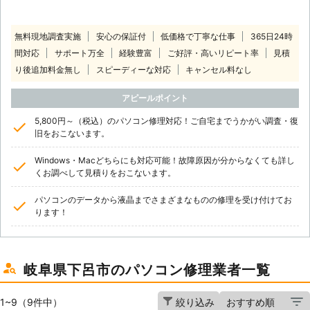
無料現地調査実施
安心の保証付
低価格で丁寧な仕事
365日24時
間対応
サポート万全
経験豊富
ご好評・高いリピート率
見積
り後追加料金無し
スピーディーな対応
キャンセル料なし
アピールポイント
5,800円～（税込）のパソコン修理対応！ご自宅までうかがい調査・復
旧をおこないます。
Windows・Macどちらにも対応可能！故障原因が分からなくても詳し
くお調べして見積りをおこないます。
パソコンのデータから液晶までさまざまなものの修理を受け付けてお
ります！
岐阜県下呂市のパソコン修理業者一覧
1~9（9件中）
絞り込み