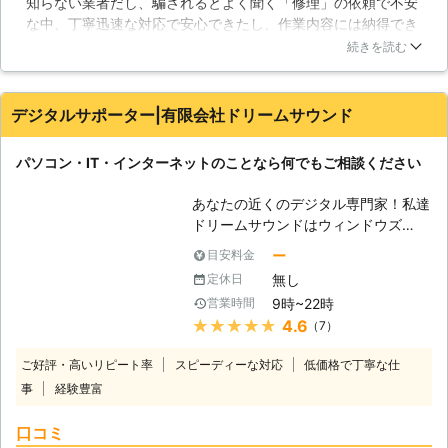
知らない業者だし、騙されるとよく聞く「修理」の依頼で不安
能です。365日年中無休で、土日祝も
な中、丁寧迅速な対応で安心できたし、作業内容には納得でき
対応！！お気軽にお問い合わせくださ
ています。金額はやや高めだなぁ…と思いましたが、問題は解
い。 【色々なトラブル】 パソコンは
続きを読む
決できたので無問題です！今後パソコンで困ったことがあった
精密機械であり、様々な要因で挙動が
ら同じとこにお願いしようと思えました。
おかしくなることがあります。移動さ
せる時にちょっとぶつけてしまっただ
デジタルサポーター|有限会社ドリームサウンド
岡山県
岡山市北区
2026年07月31日
けでも故障してしまうことがあり、扱
いには注意が必要です。また、定期的
パソコン・IT・インターネットのことなら何でもご相談ください
に清掃を行わないと、埃などが原因で
ファンが正常に働かず、熱暴走を起こ
あなたの近くのデジタル専門家！私達
してしまうこともあるでしょう。しか
ドリームサウンドはウィンドウズ
し、パソコンに詳しく無い方では、掃
（Windows)に強い！マック（Mac)に
除すら大変でしょうし、誤って部品に
ー
目安料金
強い！パソコンに関連するトラブルを
傷を付けてしまえば壊れてしまう恐れ
無し
定休日
素早く確実に解決いたします。当社ド
もあります。また、ノートパソコンは
9時~22時
営業時間
リームサウンドはパソコン・ITサポー
掃除すること事態が困難な作りとなっ
★★★★★
4.6
（7）
ト・修理サービスです。パソコン、ス
ておりますので、問題の対処が難しい
マートフォン、情報家電などが設定で
でしょう。もし、パソコンの不具合で
ご好評・高いリピート率
スピーディーな対応
低価格で丁寧な仕
きない、故障した、データが消えてし
お困りでしたら、ぜひ当社にご相談く
事
経験豊富
まった、など、お困りの時にお役に立
ださい。迅速に対応させていただきま
ちます。 【プロの技術者がすぐに駆
す。
口コミ
けつけ解決】 ドリームサウンドのパ