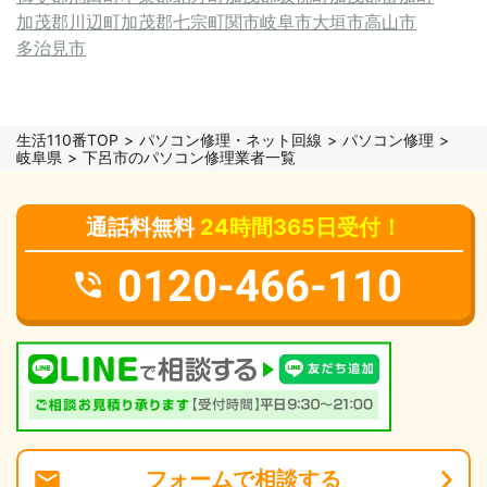
加茂郡川辺町
加茂郡七宗町
関市
岐阜市
大垣市
高山市
多治見市
生活110番TOP
パソコン修理・ネット回線
パソコン修理
岐阜県
下呂市のパソコン修理業者一覧
通話料無料
24時間365日受付！
0120-466-110
フォーム
で
相談
する