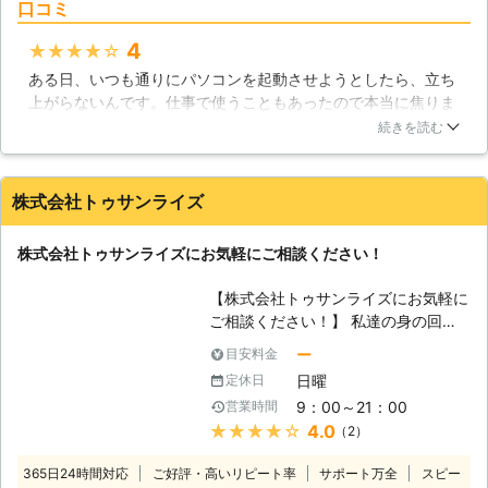
口コミ
らデータ復旧まで、パソコントラブル
全般に対応しております。パソコンが
4
★★★★★
「起動しない」という場合は、通電不
ある日、いつも通りにパソコンを起動させようとしたら、立ち
良、もしくはハードディスクが物理的
上がらないんです。仕事で使うこともあったので本当に焦りま
に破損してしまっている可能性があり
したが、即日対応、低価格ということでこちらにパソコン修理
ます。最近のハードディスクは丈夫に
続きを読む
を依頼しました。私のパソコンの場合は数日修理にかかりまし
つくられていますが、大きな衝撃を与
たが、とてもスタッフの方が親切で価格も納得できるものでし
えてしまうことで破損してしまうこと
た。今後も何かあったときは是非こちらを利用したいです。
があります。ハードディスクはパソコ
株式会社トゥサンライズ
ンの記憶装置として重要な部品で、故
大阪府
大阪市西区
2016年11月30日
障してしまうことでデータが失われて
株式会社トゥサンライズにお気軽にご相談ください！
しまったり、パソコンが起動しなくな
るトラブルが起きてしまいますので、
【株式会社トゥサンライズにお気軽に
衝撃を与えないように扱う必要があり
ご相談ください！】 私達の身の回り
ます。また、ハードディスクはウイル
では沢山のパソコンが使われていま
ー
目安料金
スや人為的ミスで倫理障害を受けてし
す。最初は計算機としての用途が主で
まう場合もあります。もし、パソコン
日曜
定休日
したが、現在ではそれにとどまらず、
を起動するときに異音が聞こえて来た
9：00～21：00
営業時間
様々な役割が与えられています。例え
り、起動しなくなってしまったという
★★★★★
4.0
（2）
ば、動画プレーヤーや音楽プレーヤー
場合はハードディスクの故障が疑われ
として住宅内のAV機器を統合したも
ますのですぐに弊社までご相談くださ
365日24時間対応
ご好評・高いリピート率
サポート万全
スピー
のとして使われたり、あるいは写真や