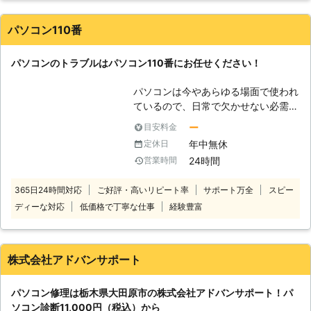
社のスタッフが、あらゆる知識を駆使
談ください。お客様のお困りごとをす
してお客様のパソコンを救出します。
ぐに解決するお手伝いをいたします。
パソコン110番
その他パソコンに関することならなん
でもご相談を受付けております。 ぜ
パソコンのトラブルはパソコン110番にお任せください！
ひお気軽にご連絡ください。
パソコンは今やあらゆる場面で使われ
ているので、日常で欠かせない必需品
です。しかし、パソコンの寿命は無限
ー
目安料金
ではありません。 パソコンには様々
年中無休
定休日
なトラブルが発生する可能性がありま
24時間
営業時間
す。 そんなパソコントラブルの一例
は、下記の通りです。 ・パソコンが
365日24時間対応
ご好評・高いリピート率
サポート万全
スピー
起動しなくなった ・ブルースクリー
ディーな対応
低価格で丁寧な仕事
経験豊富
ンで動かない ・ハードディスクのデ
ータが消えた ・パソコンがフリーズ
する etc.... 上記のような問題が
ありましたらパソコン110番まで、お
株式会社アドバンサポート
気軽にご相談下さい。 弊社運営サイ
トでの年間受付数は、20万件以上の
パソコン修理は栃木県大田原市の株式会社アドバンサポート！パ
実績があります！その中でも多くのお
ソコン診断11,000円（税込）から
客様から高い評価をいただきました。