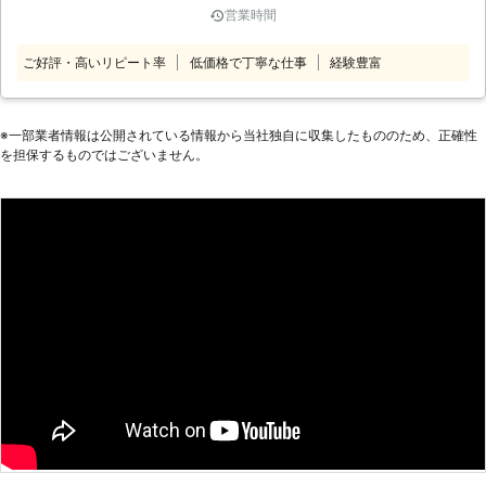
います。「どこが悪いのかわらない」
営業時間
は「若い人達のもの」というイメージ
「とりあえず見て欲しい」とき、パソ
が強いようです。もちろん、お年を召
コン診断11,000円（税込）で承って
ご好評・高いリピート率
低価格で丁寧な仕事
経験豊富
された方の中にもパソコンを始めよう
います。パソコンの故障箇所は自分で
という方はいらっしゃいますが、分か
判断することは難しいです。まずはプ
らないことが多く使いこなせないとい
ロに任せてくださいね。 ●遠方に住
うケースも多いようです。 そのよう
※⼀部業者情報は公開されている情報から当社独⾃に収集したもののため、正確性
んでる方も遠隔でサポート インター
を担保するものではございません。
な方は、株式会社ピーソフの門を叩い
ネットに接続されているパソコンであ
てください。弊社では中高年専門のパ
れば、遠隔操作で簡単な設定や使い方
ソコン教室を運営しています。機械全
のサポートをすることもできます。
般が苦手という方にも、カタカナ言葉
「わざわざ来てもらうのはちょっ
が分からないという方にも、分かりや
と……」「簡単な操作方法を教えて欲
すいように丁寧に指導させていただき
しいだけなんだけど」というときに
ます。皆様のパソコン生活のスタート
は、気軽に依頼できるのでおすすめで
をサポートさせていただきます。
す。パソコンのことで分からないこと
【パソコン教室以外のサービス】 弊
があれば、まずは当店まで。ご連絡お
社では、パソコン教室以外にもパソコ
待ちしています。 ●パソコンが重
ンに関するお悩みの解決を行っていま
い！そんなときは再生サービスがおす
す。例えば「パソコンの設定の仕方が
すめ 故障やウイルスの感染などのト
分からない」「パソコンが壊れてしま
ラブルがなくても「最近パソコンが重
った」というお悩みは頻繁に発生しま
たい」というとき、お使いのパソコン
す。そのような時は弊社にご相談いた