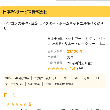
日本PCサービス株式会社
パソコンの修理・設定はドクター・ホームネットにお任せくださ
い
日本全国にネットワークを持つ、パソ
コン修理・サポートのドクター・ホー
ムネット。高品質のサービスが選ばれ
23,100円
目安料金
て年間10万件以上のサポート実績が
無休
定休日
あります。「起動しない」、「インタ
24時間対応可能
営業時間
ーネットが繋がらない」、「ウイルス
★★★★★
4.4
（267）
に感染した」、「データを誤って削除
してしまった」等、あらゆるトラブル
365日24時間対応
ご好評・高いリピート率
サポート万全
スピー
を最短即日で駆けつけて、その場で解
ディーな対応
経験豊富
見積り後追加料金無し
決。メーカー・年式問わず、すべての
パソコン修理・設定に対応。もちろん
口コミ
Windowsだけではなく、Macもご依
頼ください。高い技術力で、お客様の
5
★★★★★
大切なデータを保護したまま修理が可