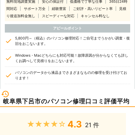
無料現地調査実施
安心の保証付
低価格で丁寧な仕事
365日24時
間対応
サポート万全
経験豊富
ご好評・高いリピート率
見積
り後追加料金無し
スピーディーな対応
キャンセル料なし
アピールポイント
5,800円～（税込）のパソコン修理対応！ご自宅までうかがい調査・復
旧をおこないます。
Windows・Macどちらにも対応可能！故障原因が分からなくても詳し
くお調べして見積りをおこないます。
パソコンのデータから液晶までさまざまなものの修理を受け付けてお
ります！
岐阜県下呂市のパソコン修理口コミ評価平均
4.3
★★★★★
21 件