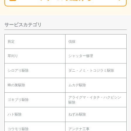
サービスカテゴリ
剪定
伐採
草刈り
シャッター修理
シロアリ駆除
ダニ・ノミ・トコジラミ駆除
蜂の巣駆除
ムカデ駆除
アライグマ・イタチ・ハクビシン
ゴキブリ駆除
駆除
ハト駆除
ねずみ駆除
コウモリ駆除
アンテナ工事