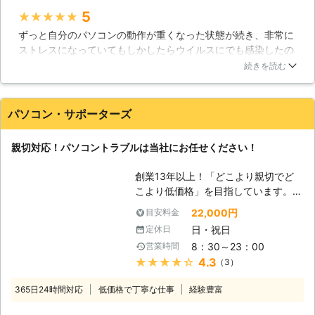
ソコン修理サービスは、経験豊富な技
5
★★★★★
術者がサポートと修理をいたします。
ずっと自分のパソコンの動作が重くなった状態が続き、非常に
即日・翌日も対応！緊急トラブル大歓
ストレスになっていてもしかしたらウイルスにでも感染したの
迎です、お任せください。 【愛され
では？と思い、思いきって修理に出してみました。非常に丁寧
てここまでこれました】 近年パソコ
続きを読む
な対応、そしてリーズナブルな料金で修理してもらえました。
ンの普及率は極めて高いレベルになっ
以前のようなサクサクとした動きのパソコンに戻って非常に満
ています。スマートフォンやタブレッ
足しています。また何かトラブルがあった時はお願いします
ト端末の普及で、その傾向は更に顕著
パソコン・サポーターズ
ね。ありがとうございました。
なものとなりつつあります。私達ドリ
ームサウンドでは、そんな時代背景も
静岡県
沼津市
2016年11月30日
親切対応！パソコントラブルは当社にお任せください！
手伝ってか、おかげさまでサポート実
績50,000件を達成！多くのお客様に
創業13年以上！「どこより親切でど
愛された事で、これだけの実績を積む
こより低価格」を目指しています。高
ことが出来たと考えております。ま
いリピート率がお客様満足を実証！パ
た、当社はデータ復旧についても高い
22,000円
目安料金
ソコン修理・データ復旧・各種トラブ
技術力を持つスタッフが在籍しており
日・祝日
定休日
ルなど、パソコンサポートのことなら
ますので、パソコントラブルに広範に
8：30～23：00
営業時間
「パソコンサポーターズ」におまかせ
対応可能です。確かな技術力と対応力
★★★★★
4.3
（3）
下さい！大阪を拠点に大阪・奈良全域
でで期待にお応えいたします。
まで対応します！ 【パソコントラブ
365日24時間対応
低価格で丁寧な仕事
経験豊富
ルはお任せください】 「パソコン・
サポーターズ」では、パソコン修理か