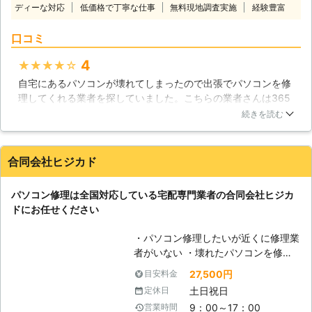
い。弊社では液晶不良や起動不良も対
ディーな対応
低価格で丁寧な仕事
無料現地調査実施
経験豊富
絵など様々なデータを保管しておくス
応しており、データ復旧の知識、技術
トレージやアーカイブとしても欠かせ
も御座います。どこよりも親切、どこ
口コミ
ないものです。そんなパソコンは、沢
よりも低価格なサービスでパソコンの
山のパーツが組み合わされた集合体で
様々なトラブルを迅速に解決させて頂
4
★★★★★
す。どれか一つが欠けるだけでも、作
きますので、不具合が見られましたら
自宅にあるパソコンが壊れてしまったので出張でパソコンを修
動しなくなる場合があります。トラブ
一度ご連絡ください。また、お見積り
理してくれる業者を探していました。こちらの業者さんは365
ルの原因を突き止めることは大変難し
も無料で承っております。
日24時間対応してくれるということやサポートが万全というこ
いものですが、株式会社トゥサンライ
続きを読む
と、そして経験も豊富だということに魅力を感じたのでお願い
ズでは原因追究から丁寧にパソコン修
することにしました。当日来てくれたスタッフの人は見た感じ
理に対応させていただいておりますの
から対応までわりと気持ちのいい人で説明も分かりやすくて良
で、どうぞご利用ください。 【現場
合同会社ヒジカド
かったと思います。パソコンも無事に直ったのでとても感謝し
に駆けつけます】 私達トゥサンライ
ています。
ズでは、通常の持ち込み修理や郵送修
パソコン修理は全国対応している宅配専門業者の合同会社ヒジカ
理の他に、現場に急行して対応するこ
神奈川県
横須賀市
2016年12月20日
ドにお任せください
とも行っています。パソコンの不調は
いつ起こるか分からないものですか
・パソコン修理したいが近くに修理業
ら、私達がその場に急行することで、
者がいない ・壊れたパソコンを修理
いち早く解決に向かえるのならそれが
してほしいが店舗へもっていくのが面
一番です。お困りの方の不安と不自由
27,500円
目安料金
倒くさい ・会社で使用中のパソコン
な状態をいち早く開放するのも、私達
土日祝日
定休日
がいくつか調子が悪いのでみてほしい
の役割だと考えています。
9：00～17：00
営業時間
このようなパソコントラブルでお悩み