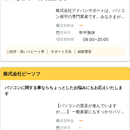
また、その実績や経験を活かし、お客
株式会社アドバンサポートは、パソコ
さまのトラブルを解決いたします。受
ン保守の専門業者です。みなさまがパ
付は24時間365日、日本全国で対応
ソコンを快適に使えるように、修理・
しておりますので、お気軽にお問い合
ー
目安料金
点検・カスタマイズなどによってサポ
わせください。
年中無休
定休日
ートしています。 パソコンをこれか
08:00~20:00
営業時間
ら使いたい方から、現在使っているけ
ど不調がある方まで幅広く承ります。
ご好評・高いリピート率
サポート万全
経験豊富
パソコン修理業者をお探しならお気軽
にお問い合わせください。 （対応サ
ービス） パソコン診断・ウイルス感
染・ハードウェアのトラブル、部品取
株式会社ピーソフ
付・ソフトウェアのトラブル、更新・
パソコン再生・データ復旧 など ●
パソコンに関する事ならちょっとしたお悩みにもお応えいたしま
パソコン診断11,000円（税込）！ま
す
ずはご連絡ください 「最近パソコン
の動きが悪い」 「電源が入らないと
【パソコンの普及が進んでいます
きがある」 「パソコンを落として破
が……】 一般家庭にもすっかりパソコ
損した」 こんなときは、まずはパソ
ンが普及し、一家に複数台のパソコン
コン診断をご利用ください！当店は栃
ー
目安料金
が設置されている事も珍しくなくなり
木県大田原市でパソコン修理を承って
-
定休日
ました。しかし、どうしてもパソコン