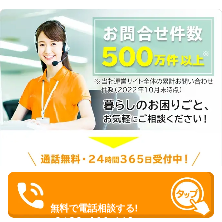
を再生サービスで生き返らせられま
だければ、現場に出張して解決いたし
す！ メモリの増設やSSD化など、パ
ます。もちろん、持ち込みでも構いま
ソコンの状態に合わせて、カスタマイ
せん。パソコンに関するお悩みは、何
ズ。「作業がサクサク進められな
でもご相談ください。 【安心の格安
い！」というお悩みを持つ方も、お気
料金】 弊社はサービス内容に自信が
軽にご相談くださいませ。
ありますが、料金設定についても自信
を持っています。作業料金は内容ごと
に細かく設定されていますので、正確
な料金がわかりやすいです。パソコン
教室も、リピートしていただける方に
は割引料金が適応されます。 弊社
は、一人でも多くの方が安心してパソ
コンをご利用いただけるように全力を
尽くします！
無料で電話相談する!
0120-466-110