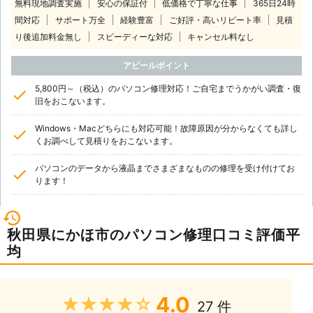
無料現地調査実施
安心の保証付
低価格で丁寧な仕事
365日24時
間対応
サポート万全
経験豊富
ご好評・高いリピート率
見積
り後追加料金無し
スピーディーな対応
キャンセル料なし
アピールポイント
5,800円～（税込）のパソコン修理対応！ご自宅までうかがい調査・復
旧をおこないます。
Windows・Macどちらにも対応可能！故障原因が分からなくても詳し
くお調べして見積りをおこないます。
パソコンのデータから液晶までさまざまなものの修理を受け付けてお
ります！
秋田県にかほ市のパソコン修理口コミ評価平
均
4.0
★★★★★
27 件