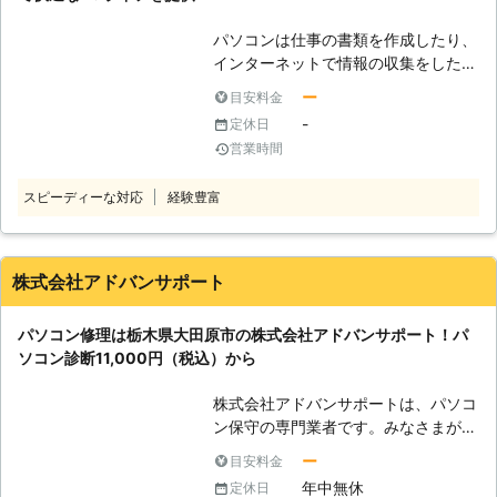
また、その実績や経験を活かし、お客
パソコンは仕事の書類を作成したり、
さまのトラブルを解決いたします。受
インターネットで情報の収集をしたり
付は24時間365日、日本全国で対応
するのに便利な電化製品です。しか
しておりますので、お気軽にお問い合
ー
目安料金
し、そんな便利な電製品も急に動かな
わせください。
-
定休日
くなったりするすると、不便になりま
営業時間
すよね。 「パソコンの知識がないか
ら、インターネットの接続方法が全く
スピーディーな対応
経験豊富
わからない」 「古いパソコンで、動
作が重くて困っている！おかげで、仕
事の書類作成が捗らない」 上記のよ
うにパソコンに関するお悩みがある場
株式会社アドバンサポート
合は、パソコン修理店「ナムシィパソ
コンサービス」にお任せください。弊
パソコン修理は栃木県大田原市の株式会社アドバンサポート！パ
社は、秋田県にお住いのお客様からパ
ソコン診断11,000円（税込）から
ソコン修理に関するご依頼をいただい
ております。 【ナムシィパソコンサ
株式会社アドバンサポートは、パソコ
ービスの魅力】 弊社には、お客さま
ン保守の専門業者です。みなさまがパ
に選ばれる理由があります。 ●サポ
ソコンを快適に使えるように、修理・
ート歴15年を活かしてインターネッ
ー
目安料金
点検・カスタマイズなどによってサポ
トのトラブルを解決！快適なネット環
年中無休
定休日
ートしています。 パソコンをこれか