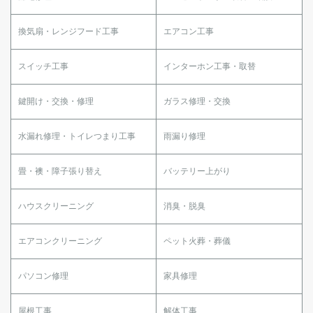
換気扇・レンジフード工事
エアコン工事
スイッチ工事
インターホン工事・取替
鍵開け・交換・修理
ガラス修理・交換
水漏れ修理・トイレつまり工事
雨漏り修理
畳・襖・障子張り替え
バッテリー上がり
ハウスクリーニング
消臭・脱臭
エアコンクリーニング
ペット火葬・葬儀
パソコン修理
家具修理
屋根工事
解体工事