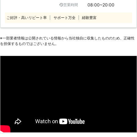
境へ 初めてパソコンの購入をしたと
08:00~20:00
営業時間
ら使いたい方から、現在使っているけ
きには、パソコンのことが分からずネ
ど不調がある方まで幅広く承ります。
ットの接続をどうやったらいいのか頭
ご好評・高いリピート率
サポート万全
経験豊富
パソコン修理業者をお探しならお気軽
を抱える方が多いかと思います。イン
にお問い合わせください。 （対応サ
ターネットの接続は、細かい設定を触
ービス） パソコン診断・ウイルス感
る必要があるからです。その細かい設
染・ハードウェアのトラブル、部品取
※⼀部業者情報は公開されている情報から当社独⾃に収集したもののため、正確性
定をどのようにしたらいいかお悩みの
を担保するものではございません。
付・ソフトウェアのトラブル、更新・
ときは、弊社にお任せください。 弊
パソコン再生・データ復旧 など ●
社は、パソコンサポート歴15年の実
パソコン診断11,000円（税込）！ま
績があります。その実績のなかで、イ
ずはご連絡ください 「最近パソコン
ンターネットに関する知識や技術を培
の動きが悪い」 「電源が入らないと
ってきました。その培ってきた技術を
きがある」 「パソコンを落として破
活かすことで、ネットのトラブルを適
損した」 こんなときは、まずはパソ
切な方法で解決することができます。
コン診断をご利用ください！当店は栃
●パソコンが重いときはパーツの増設
木県大田原市でパソコン修理を承って
で解決！快適に動作ができるパソコン
います。「どこが悪いのかわらない」
へ パソコンの動作が重いと、ストレ
「とりあえず見て欲しい」とき、パソ
スが溜まりますよね。パソコンが重く
コン診断11,000円（税込）で承って
なっている原因は、スペック不足によ
います。パソコンの故障箇所は自分で
るものがほとんどだと言われておりま
判断することは難しいです。まずはプ
す。その足りないスペックを補うため
ロに任せてくださいね。 ●遠方に住