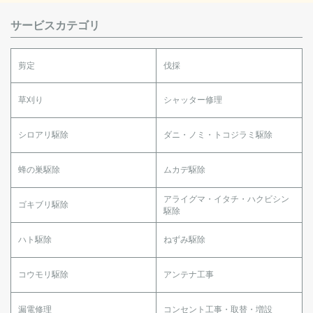
サービスカテゴリ
剪定
伐採
草刈り
シャッター修理
シロアリ駆除
ダニ・ノミ・トコジラミ駆除
蜂の巣駆除
ムカデ駆除
アライグマ・イタチ・ハクビシン
ゴキブリ駆除
駆除
ハト駆除
ねずみ駆除
コウモリ駆除
アンテナ工事
漏電修理
コンセント工事・取替・増設