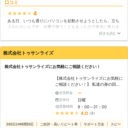
口コミ
らデータ復旧まで、パソコントラブル
全般に対応しております。パソコンが
4
★★★★★
「起動しない」という場合は、通電不
ある日、いつも通りにパソコンを起動させようとしたら、立ち
良、もしくはハードディスクが物理的
上がらないんです。仕事で使うこともあったので本当に焦りま
に破損してしまっている可能性があり
したが、即日対応、低価格ということでこちらにパソコン修理
ます。最近のハードディスクは丈夫に
続きを読む
を依頼しました。私のパソコンの場合は数日修理にかかりまし
つくられていますが、大きな衝撃を与
たが、とてもスタッフの方が親切で価格も納得できるものでし
えてしまうことで破損してしまうこと
た。今後も何かあったときは是非こちらを利用したいです。
があります。ハードディスクはパソコ
株式会社トゥサンライズ
ンの記憶装置として重要な部品で、故
大阪府
大阪市西区
2016年11月30日
障してしまうことでデータが失われて
株式会社トゥサンライズにお気軽にご相談ください！
しまったり、パソコンが起動しなくな
るトラブルが起きてしまいますので、
【株式会社トゥサンライズにお気軽に
衝撃を与えないように扱う必要があり
ご相談ください！】 私達の身の回り
ます。また、ハードディスクはウイル
では沢山のパソコンが使われていま
ー
目安料金
スや人為的ミスで倫理障害を受けてし
す。最初は計算機としての用途が主で
まう場合もあります。もし、パソコン
日曜
定休日
したが、現在ではそれにとどまらず、
を起動するときに異音が聞こえて来た
9：00～21：00
営業時間
様々な役割が与えられています。例え
り、起動しなくなってしまったという
★★★★★
4.0
（2）
ば、動画プレーヤーや音楽プレーヤー
場合はハードディスクの故障が疑われ
として住宅内のAV機器を統合したも
ますのですぐに弊社までご相談くださ
365日24時間対応
ご好評・高いリピート率
サポート万全
スピー
のとして使われたり、あるいは写真や