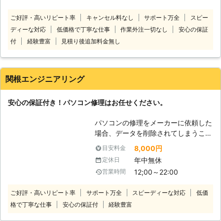
があれば当社にお任せください。当社
ご好評・高いリピート率
キャンセル料なし
サポート万全
スピー
は、宅配専門のパソコン修理店です。
ディーな対応
低価格で丁寧な仕事
作業外注一切なし
安心の保証
修理してほしいパソコンを送っていた
だければすぐに対応いたします。全国
付
経験豊富
見積り後追加料金無し
対応しておりますので北海道や沖縄、
離島でも問題ありません！安心してパ
ソコン修理をご依頼ください。 当社
関根エンジニアリング
のパソコン修理費用は、安心でわかり
やすい料金設定になっております。必
安心の保証付き！パソコン修理はお任せください。
要な費用は「パソコンの発送料」＋
「修理代」＋「部品代」のみです。修
パソコンの修理をメーカーに依頼した
理完了後の「パソコン返却送料」は当
場合、データを削除されてしまうこと
社が負担いたします！基本料金や診断
がほとんどです。 また、保証期間が
料金などは一切かかりません！低価格
8,000円
目安料金
過ぎているPCに至っては、部品がな
で修理しますのでご安心ください。
年中無休
定休日
いこともあります。 しかし、ちょっ
変なサイトを誤ってクリックしてウイ
12;00～22:00
営業時間
とした故障程度ならまだまだ使い続け
ルスに感染してしまったほか、液晶画
たいと考える方も多いはず。 当社は
面が割れて黒いスミのようなものが出
ご好評・高いリピート率
サポート万全
スピーディーな対応
低価
パソコンの修理やデータ復旧を3,000
ているといったパソコントラブルはな
格で丁寧な仕事
安心の保証付
経験豊富
件近くこなしている実績豊富な修理業
かなか自分で解決することが難しいで
者です。 多数の経験を積み重ねた弊
す。そんなときこそぜひ当社までご相