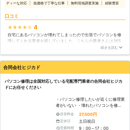
い。弊社では液晶不良や起動不良も対
ディーな対応
低価格で丁寧な仕事
無料現地調査実施
経験豊富
絵など様々なデータを保管しておくス
応しており、データ復旧の知識、技術
トレージやアーカイブとしても欠かせ
も御座います。どこよりも親切、どこ
口コミ
ないものです。そんなパソコンは、沢
よりも低価格なサービスでパソコンの
山のパーツが組み合わされた集合体で
様々なトラブルを迅速に解決させて頂
4
★★★★★
す。どれか一つが欠けるだけでも、作
きますので、不具合が見られましたら
自宅にあるパソコンが壊れてしまったので出張でパソコンを修
動しなくなる場合があります。トラブ
一度ご連絡ください。また、お見積り
理してくれる業者を探していました。こちらの業者さんは365
ルの原因を突き止めることは大変難し
も無料で承っております。
日24時間対応してくれるということやサポートが万全というこ
いものですが、株式会社トゥサンライ
続きを読む
と、そして経験も豊富だということに魅力を感じたのでお願い
ズでは原因追究から丁寧にパソコン修
することにしました。当日来てくれたスタッフの人は見た感じ
理に対応させていただいておりますの
から対応までわりと気持ちのいい人で説明も分かりやすくて良
で、どうぞご利用ください。 【現場
合同会社ヒジカド
かったと思います。パソコンも無事に直ったのでとても感謝し
に駆けつけます】 私達トゥサンライ
ています。
ズでは、通常の持ち込み修理や郵送修
パソコン修理は全国対応している宅配専門業者の合同会社ヒジカ
理の他に、現場に急行して対応するこ
神奈川県
横須賀市
2016年12月20日
ドにお任せください
とも行っています。パソコンの不調は
いつ起こるか分からないものですか
・パソコン修理したいが近くに修理業
ら、私達がその場に急行することで、
者がいない ・壊れたパソコンを修理
いち早く解決に向かえるのならそれが
してほしいが店舗へもっていくのが面
一番です。お困りの方の不安と不自由
27,500円
目安料金
倒くさい ・会社で使用中のパソコン
な状態をいち早く開放するのも、私達
土日祝日
定休日
がいくつか調子が悪いのでみてほしい
の役割だと考えています。
9：00～17：00
営業時間
このようなパソコントラブルでお悩み