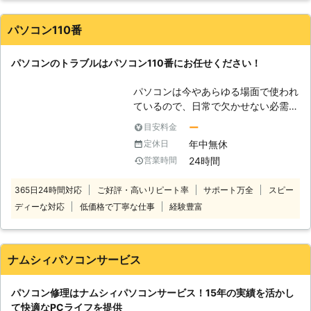
社のスタッフが、あらゆる知識を駆使
談ください。お客様のお困りごとをす
してお客様のパソコンを救出します。
ぐに解決するお手伝いをいたします。
パソコン110番
その他パソコンに関することならなん
でもご相談を受付けております。 ぜ
パソコンのトラブルはパソコン110番にお任せください！
ひお気軽にご連絡ください。
パソコンは今やあらゆる場面で使われ
ているので、日常で欠かせない必需品
です。しかし、パソコンの寿命は無限
ー
目安料金
ではありません。 パソコンには様々
年中無休
定休日
なトラブルが発生する可能性がありま
24時間
営業時間
す。 そんなパソコントラブルの一例
は、下記の通りです。 ・パソコンが
365日24時間対応
ご好評・高いリピート率
サポート万全
スピー
起動しなくなった ・ブルースクリー
ディーな対応
低価格で丁寧な仕事
経験豊富
ンで動かない ・ハードディスクのデ
ータが消えた ・パソコンがフリーズ
する etc.... 上記のような問題が
ありましたらパソコン110番まで、お
ナムシィパソコンサービス
気軽にご相談下さい。 弊社運営サイ
トでの年間受付数は、20万件以上の
パソコン修理はナムシィパソコンサービス！15年の実績を活かし
実績があります！その中でも多くのお
て快適なPCライフを提供
客様から高い評価をいただきました。