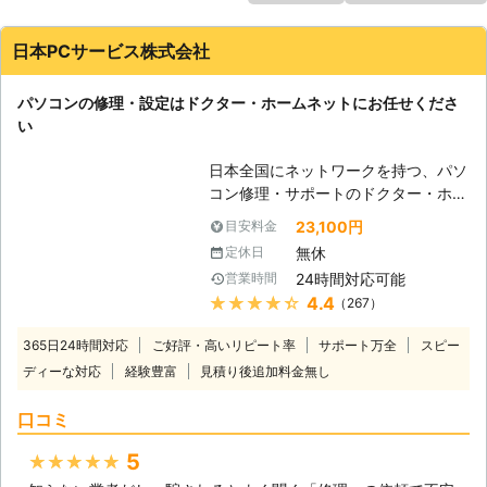
日本PCサービス株式会社
パソコンの修理・設定はドクター・ホームネットにお任せくださ
い
日本全国にネットワークを持つ、パソ
コン修理・サポートのドクター・ホー
ムネット。高品質のサービスが選ばれ
23,100円
目安料金
て年間10万件以上のサポート実績が
無休
定休日
あります。「起動しない」、「インタ
24時間対応可能
営業時間
ーネットが繋がらない」、「ウイルス
★★★★★
4.4
（267）
に感染した」、「データを誤って削除
してしまった」等、あらゆるトラブル
365日24時間対応
ご好評・高いリピート率
サポート万全
スピー
を最短即日で駆けつけて、その場で解
ディーな対応
経験豊富
見積り後追加料金無し
決。メーカー・年式問わず、すべての
パソコン修理・設定に対応。もちろん
口コミ
Windowsだけではなく、Macもご依
頼ください。高い技術力で、お客様の
5
★★★★★
大切なデータを保護したまま修理が可