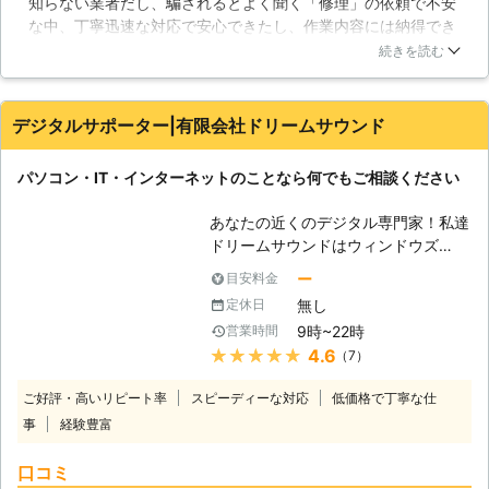
知らない業者だし、騙されるとよく聞く「修理」の依頼で不安
能です。365日年中無休で、土日祝も
な中、丁寧迅速な対応で安心できたし、作業内容には納得でき
対応！！お気軽にお問い合わせくださ
ています。金額はやや高めだなぁ…と思いましたが、問題は解
い。 【色々なトラブル】 パソコンは
続きを読む
決できたので無問題です！今後パソコンで困ったことがあった
精密機械であり、様々な要因で挙動が
ら同じとこにお願いしようと思えました。
おかしくなることがあります。移動さ
せる時にちょっとぶつけてしまっただ
デジタルサポーター|有限会社ドリームサウンド
岡山県
岡山市北区
2026年07月31日
けでも故障してしまうことがあり、扱
いには注意が必要です。また、定期的
パソコン・IT・インターネットのことなら何でもご相談ください
に清掃を行わないと、埃などが原因で
ファンが正常に働かず、熱暴走を起こ
あなたの近くのデジタル専門家！私達
してしまうこともあるでしょう。しか
ドリームサウンドはウィンドウズ
し、パソコンに詳しく無い方では、掃
（Windows)に強い！マック（Mac)に
除すら大変でしょうし、誤って部品に
ー
目安料金
強い！パソコンに関連するトラブルを
傷を付けてしまえば壊れてしまう恐れ
無し
定休日
素早く確実に解決いたします。当社ド
もあります。また、ノートパソコンは
9時~22時
営業時間
リームサウンドはパソコン・ITサポー
掃除すること事態が困難な作りとなっ
★★★★★
4.6
（7）
ト・修理サービスです。パソコン、ス
ておりますので、問題の対処が難しい
マートフォン、情報家電などが設定で
でしょう。もし、パソコンの不具合で
ご好評・高いリピート率
スピーディーな対応
低価格で丁寧な仕
きない、故障した、データが消えてし
お困りでしたら、ぜひ当社にご相談く
事
経験豊富
まった、など、お困りの時にお役に立
ださい。迅速に対応させていただきま
ちます。 【プロの技術者がすぐに駆
す。
口コミ
けつけ解決】 ドリームサウンドのパ