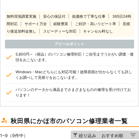
無料現地調査実施
安心の保証付
低価格で丁寧な仕事
365日24時
間対応
サポート万全
経験豊富
ご好評・高いリピート率
見積
り後追加料金無し
スピーディーな対応
キャンセル料なし
アピールポイント
5,800円～（税込）のパソコン修理対応！ご自宅までうかがい調査・復
旧をおこないます。
Windows・Macどちらにも対応可能！故障原因が分からなくても詳し
くお調べして見積りをおこないます。
パソコンのデータから液晶までさまざまなものの修理を受け付けてお
ります！
秋田県にかほ市のパソコン修理業者一覧
1~9（9件中）
絞り込み