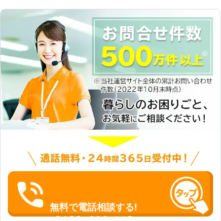
に弊社まで増設作業をご依頼くださ
んでる方も遠隔でサポート インター
い。 弊社では、PCメモリやハードデ
ネットに接続されているパソコンであ
ィスクなどの増設が可能です。増設作
れば、遠隔操作で簡単な設定や使い方
業をすることでデータが保存できる容
のサポートをすることもできます。
量が増え、快適にPCを使うことが可
「わざわざ来てもらうのはちょっ
能です。 もしもパソコンの動作が重
と……」「簡単な操作方法を教えて欲
くてお困りのときは、弊社にお任せく
しいだけなんだけど」というときに
ださい。快適に利用できるパソコンを
は、気軽に依頼できるのでおすすめで
お客様にお渡しをします。弊社はパソ
す。パソコンのことで分からないこと
コンに関するご依頼を承っています。
があれば、まずは当店まで。ご連絡お
ネットの接続に悩んでいたり、パソコ
待ちしています。 ●パソコンが重
ンの設定方法がわからなかったりする
い！そんなときは再生サービスがおす
ときは、弊社までご相談ください。
すめ 故障やウイルスの感染などのト
ラブルがなくても「最近パソコンが重
たい」というとき、お使いのパソコン
を再生サービスで生き返らせられま
す！ メモリの増設やSSD化など、パ
ソコンの状態に合わせて、カスタマイ
ズ。「作業がサクサク進められな
い！」というお悩みを持つ方も、お気
無料で電話相談する!
軽にご相談くださいませ。
0120-466-110