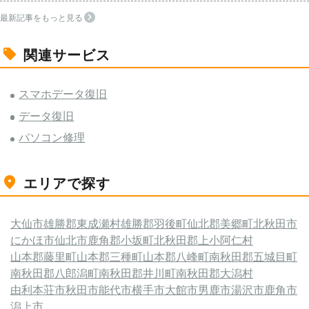
最新記事をもっと見る
関連サービス
スマホデータ復旧
データ復旧
パソコン修理
エリアで探す
大仙市
雄勝郡東成瀬村
雄勝郡羽後町
仙北郡美郷町
北秋田市
にかほ市
仙北市
鹿角郡小坂町
北秋田郡上小阿仁村
山本郡藤里町
山本郡三種町
山本郡八峰町
南秋田郡五城目町
南秋田郡八郎潟町
南秋田郡井川町
南秋田郡大潟村
由利本荘市
秋田市
能代市
横手市
大館市
男鹿市
湯沢市
鹿角市
潟上市