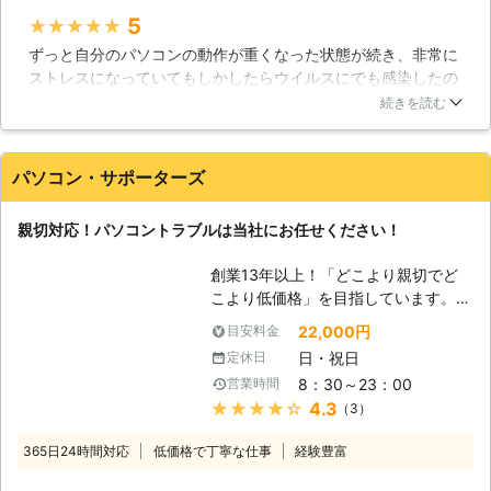
ソコン修理サービスは、経験豊富な技
5
★★★★★
術者がサポートと修理をいたします。
ずっと自分のパソコンの動作が重くなった状態が続き、非常に
即日・翌日も対応！緊急トラブル大歓
ストレスになっていてもしかしたらウイルスにでも感染したの
迎です、お任せください。 【愛され
では？と思い、思いきって修理に出してみました。非常に丁寧
てここまでこれました】 近年パソコ
続きを読む
な対応、そしてリーズナブルな料金で修理してもらえました。
ンの普及率は極めて高いレベルになっ
以前のようなサクサクとした動きのパソコンに戻って非常に満
ています。スマートフォンやタブレッ
足しています。また何かトラブルがあった時はお願いします
ト端末の普及で、その傾向は更に顕著
パソコン・サポーターズ
ね。ありがとうございました。
なものとなりつつあります。私達ドリ
ームサウンドでは、そんな時代背景も
静岡県
沼津市
2016年11月30日
親切対応！パソコントラブルは当社にお任せください！
手伝ってか、おかげさまでサポート実
績50,000件を達成！多くのお客様に
創業13年以上！「どこより親切でど
愛された事で、これだけの実績を積む
こより低価格」を目指しています。高
ことが出来たと考えております。ま
いリピート率がお客様満足を実証！パ
た、当社はデータ復旧についても高い
22,000円
目安料金
ソコン修理・データ復旧・各種トラブ
技術力を持つスタッフが在籍しており
日・祝日
定休日
ルなど、パソコンサポートのことなら
ますので、パソコントラブルに広範に
8：30～23：00
営業時間
「パソコンサポーターズ」におまかせ
対応可能です。確かな技術力と対応力
★★★★★
4.3
（3）
下さい！大阪を拠点に大阪・奈良全域
でで期待にお応えいたします。
まで対応します！ 【パソコントラブ
365日24時間対応
低価格で丁寧な仕事
経験豊富
ルはお任せください】 「パソコン・
サポーターズ」では、パソコン修理か