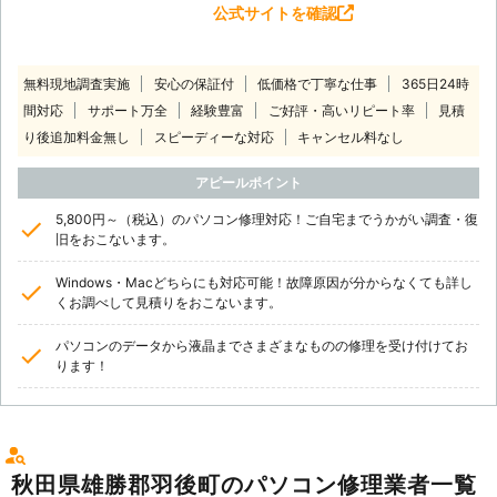
公式サイトを確認
無料現地調査実施
安心の保証付
低価格で丁寧な仕事
365日24時
間対応
サポート万全
経験豊富
ご好評・高いリピート率
見積
り後追加料金無し
スピーディーな対応
キャンセル料なし
アピールポイント
5,800円～（税込）のパソコン修理対応！ご自宅までうかがい調査・復
旧をおこないます。
Windows・Macどちらにも対応可能！故障原因が分からなくても詳し
くお調べして見積りをおこないます。
パソコンのデータから液晶までさまざまなものの修理を受け付けてお
ります！
秋田県雄勝郡羽後町のパソコン修理業者一覧