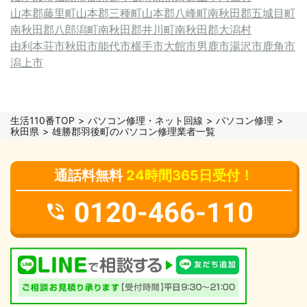
山本郡藤里町
山本郡三種町
山本郡八峰町
南秋田郡五城目町
南秋田郡八郎潟町
南秋田郡井川町
南秋田郡大潟村
由利本荘市
秋田市
能代市
横手市
大館市
男鹿市
湯沢市
鹿角市
潟上市
生活110番TOP
パソコン修理・ネット回線
パソコン修理
秋田県
雄勝郡羽後町のパソコン修理業者一覧
通話料無料
24時間365日受付！
0120-466-110