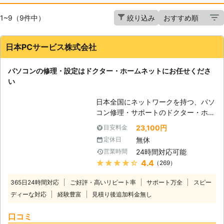
1~9（9件中）
絞り込み
日本PCサービス株式会社
パソコンの修理・設定はドクター・ホームネットにお任せくださ
い
日本全国にネットワークを持つ、パソ
コン修理・サポートのドクター・ホー
ムネット。高品質のサービスが選ばれ
23,100円
目安料金
て年間10万件以上のサポート実績が
無休
定休日
あります。「起動しない」、「インタ
24時間対応可能
営業時間
ーネットが繋がらない」、「ウイルス
★★★★★
4.4
（269）
に感染した」、「データを誤って削除
してしまった」等、あらゆるトラブル
365日24時間対応
ご好評・高いリピート率
サポート万全
スピー
を最短即日で駆けつけて、その場で解
ディーな対応
経験豊富
見積り後追加料金無し
決。メーカー・年式問わず、すべての
パソコン修理・設定に対応。もちろん
口コミ
Windowsだけではなく、Macもご依