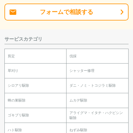
フォーム
で
相談
する
サービスカテゴリ
剪定
伐採
草刈り
シャッター修理
シロアリ駆除
ダニ・ノミ・トコジラミ駆除
蜂の巣駆除
ムカデ駆除
アライグマ・イタチ・ハクビシン
ゴキブリ駆除
駆除
ハト駆除
ねずみ駆除