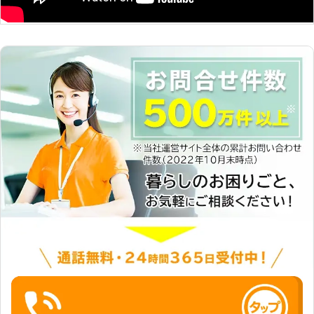
るものがほとんどだと言われておりま
判断することは難しいです。まずはプ
す。その足りないスペックを補うため
ロに任せてくださいね。 ●遠方に住
に弊社まで増設作業をご依頼くださ
んでる方も遠隔でサポート インター
い。 弊社では、PCメモリやハードデ
ネットに接続されているパソコンであ
ィスクなどの増設が可能です。増設作
れば、遠隔操作で簡単な設定や使い方
業をすることでデータが保存できる容
のサポートをすることもできます。
量が増え、快適にPCを使うことが可
「わざわざ来てもらうのはちょっ
能です。 もしもパソコンの動作が重
と……」「簡単な操作方法を教えて欲
くてお困りのときは、弊社にお任せく
しいだけなんだけど」というときに
ださい。快適に利用できるパソコンを
は、気軽に依頼できるのでおすすめで
お客様にお渡しをします。弊社はパソ
す。パソコンのことで分からないこと
コンに関するご依頼を承っています。
があれば、まずは当店まで。ご連絡お
ネットの接続に悩んでいたり、パソコ
待ちしています。 ●パソコンが重
ンの設定方法がわからなかったりする
い！そんなときは再生サービスがおす
ときは、弊社までご相談ください。
すめ 故障やウイルスの感染などのト
ラブルがなくても「最近パソコンが重
たい」というとき、お使いのパソコン
を再生サービスで生き返らせられま
す！ メモリの増設やSSD化など、パ
ソコンの状態に合わせて、カスタマイ
ズ。「作業がサクサク進められな