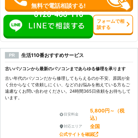
い！」というお悩みを持つ方も、お気
無料で電話相談する!
軽にご相談くださいませ。
0120-466-110
フォーム
で
相
談
する
生活110番おすすめサービス
PR
古いパソコンから最新のパソコンまであらゆる修理を承ります
古い年代のパソコンだから修理してもらえるのか不安、原因が全
く分からなくて依頼しにくい、などのお悩みを抱えている方もご
遠慮なくお問い合わせください。24時間365日依頼をお待ちして
います。
5,800円～（税
目安料金
込）
全国
対応エリア
公式サイトを確認