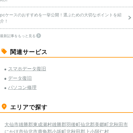
pcケースのおすすめを一挙公開！選ぶための大切なポイントを紹
介！
最新記事をもっと見る
関連サービス
スマホデータ復旧
データ復旧
パソコン修理
エリアで探す
大仙市
雄勝郡東成瀬村
雄勝郡羽後町
仙北郡美郷町
北秋田市
にかほ市
仙北市
鹿角郡小坂町
北秋田郡上小阿仁村