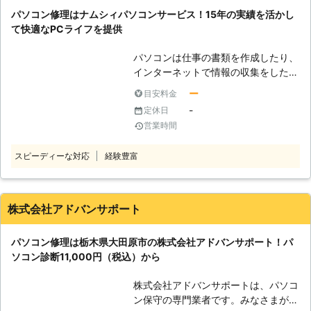
トでの年間受付数は、20万件以上の
パソコン修理はナムシィパソコンサービス！15年の実績を活かし
実績があります！その中でも多くのお
て快適なPCライフを提供
客様から高い評価をいただきました。
また、その実績や経験を活かし、お客
パソコンは仕事の書類を作成したり、
さまのトラブルを解決いたします。受
インターネットで情報の収集をしたり
付は24時間365日、日本全国で対応
するのに便利な電化製品です。しか
しておりますので、お気軽にお問い合
ー
目安料金
し、そんな便利な電製品も急に動かな
わせください。
-
定休日
くなったりするすると、不便になりま
営業時間
すよね。 「パソコンの知識がないか
ら、インターネットの接続方法が全く
スピーディーな対応
経験豊富
わからない」 「古いパソコンで、動
作が重くて困っている！おかげで、仕
事の書類作成が捗らない」 上記のよ
うにパソコンに関するお悩みがある場
株式会社アドバンサポート
合は、パソコン修理店「ナムシィパソ
コンサービス」にお任せください。弊
パソコン修理は栃木県大田原市の株式会社アドバンサポート！パ
社は、秋田県にお住いのお客様からパ
ソコン診断11,000円（税込）から
ソコン修理に関するご依頼をいただい
ております。 【ナムシィパソコンサ
株式会社アドバンサポートは、パソコ
ービスの魅力】 弊社には、お客さま
ン保守の専門業者です。みなさまがパ
に選ばれる理由があります。 ●サポ