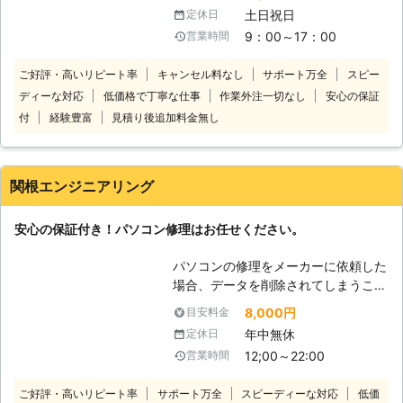
倒くさい ・会社で使用中のパソコン
な状態をいち早く開放するのも、私達
土日祝日
定休日
がいくつか調子が悪いのでみてほしい
の役割だと考えています。
9：00～17：00
営業時間
このようなパソコントラブルでお悩み
があれば当社にお任せください。当社
ご好評・高いリピート率
キャンセル料なし
サポート万全
スピー
は、宅配専門のパソコン修理店です。
ディーな対応
低価格で丁寧な仕事
作業外注一切なし
安心の保証
修理してほしいパソコンを送っていた
だければすぐに対応いたします。全国
付
経験豊富
見積り後追加料金無し
対応しておりますので北海道や沖縄、
離島でも問題ありません！安心してパ
ソコン修理をご依頼ください。 当社
関根エンジニアリング
のパソコン修理費用は、安心でわかり
やすい料金設定になっております。必
安心の保証付き！パソコン修理はお任せください。
要な費用は「パソコンの発送料」＋
「修理代」＋「部品代」のみです。修
パソコンの修理をメーカーに依頼した
理完了後の「パソコン返却送料」は当
場合、データを削除されてしまうこと
社が負担いたします！基本料金や診断
がほとんどです。 また、保証期間が
料金などは一切かかりません！低価格
8,000円
目安料金
過ぎているPCに至っては、部品がな
で修理しますのでご安心ください。
年中無休
定休日
いこともあります。 しかし、ちょっ
変なサイトを誤ってクリックしてウイ
12;00～22:00
営業時間
とした故障程度ならまだまだ使い続け
ルスに感染してしまったほか、液晶画
たいと考える方も多いはず。 当社は
面が割れて黒いスミのようなものが出
ご好評・高いリピート率
サポート万全
スピーディーな対応
低価
パソコンの修理やデータ復旧を3,000
ているといったパソコントラブルはな