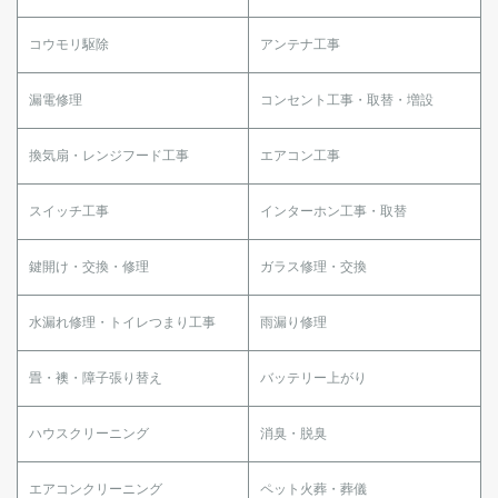
コウモリ駆除
アンテナ工事
漏電修理
コンセント工事・取替・増設
換気扇・レンジフード工事
エアコン工事
スイッチ工事
インターホン工事・取替
鍵開け・交換・修理
ガラス修理・交換
水漏れ修理・トイレつまり工事
雨漏り修理
畳・襖・障子張り替え
バッテリー上がり
ハウスクリーニング
消臭・脱臭
エアコンクリーニング
ペット火葬・葬儀