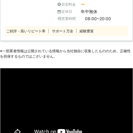
ソコンを快適に使えるように、修理・
ート歴15年を活かしてインターネッ
ー
目安料金
点検・カスタマイズなどによってサポ
トのトラブルを解決！快適なネット環
年中無休
定休日
ートしています。 パソコンをこれか
境へ 初めてパソコンの購入をしたと
08:00~20:00
営業時間
ら使いたい方から、現在使っているけ
きには、パソコンのことが分からずネ
ど不調がある方まで幅広く承ります。
ットの接続をどうやったらいいのか頭
ご好評・高いリピート率
サポート万全
経験豊富
パソコン修理業者をお探しならお気軽
を抱える方が多いかと思います。イン
にお問い合わせください。 （対応サ
ターネットの接続は、細かい設定を触
ービス） パソコン診断・ウイルス感
る必要があるからです。その細かい設
染・ハードウェアのトラブル、部品取
※⼀部業者情報は公開されている情報から当社独⾃に収集したもののため、正確性
定をどのようにしたらいいかお悩みの
を担保するものではございません。
付・ソフトウェアのトラブル、更新・
ときは、弊社にお任せください。 弊
パソコン再生・データ復旧 など ●
社は、パソコンサポート歴15年の実
パソコン診断11,000円（税込）！ま
績があります。その実績のなかで、イ
ずはご連絡ください 「最近パソコン
ンターネットに関する知識や技術を培
の動きが悪い」 「電源が入らないと
ってきました。その培ってきた技術を
きがある」 「パソコンを落として破
活かすことで、ネットのトラブルを適
損した」 こんなときは、まずはパソ
切な方法で解決することができます。
コン診断をご利用ください！当店は栃
●パソコンが重いときはパーツの増設
木県大田原市でパソコン修理を承って
で解決！快適に動作ができるパソコン
います。「どこが悪いのかわらない」
へ パソコンの動作が重いと、ストレ
「とりあえず見て欲しい」とき、パソ
スが溜まりますよね。パソコンが重く
コン診断11,000円（税込）で承って
なっている原因は、スペック不足によ
います。パソコンの故障箇所は自分で