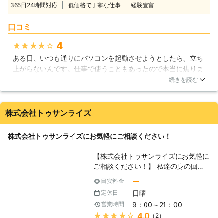
365日24時間対応
低価格で丁寧な仕事
経験豊富
ルはお任せください】 「パソコン・
サポーターズ」では、パソコン修理か
口コミ
らデータ復旧まで、パソコントラブル
全般に対応しております。パソコンが
4
★★★★★
「起動しない」という場合は、通電不
ある日、いつも通りにパソコンを起動させようとしたら、立ち
良、もしくはハードディスクが物理的
上がらないんです。仕事で使うこともあったので本当に焦りま
に破損してしまっている可能性があり
したが、即日対応、低価格ということでこちらにパソコン修理
ます。最近のハードディスクは丈夫に
続きを読む
を依頼しました。私のパソコンの場合は数日修理にかかりまし
つくられていますが、大きな衝撃を与
たが、とてもスタッフの方が親切で価格も納得できるものでし
えてしまうことで破損してしまうこと
た。今後も何かあったときは是非こちらを利用したいです。
があります。ハードディスクはパソコ
株式会社トゥサンライズ
ンの記憶装置として重要な部品で、故
大阪府
大阪市西区
2016年11月30日
障してしまうことでデータが失われて
株式会社トゥサンライズにお気軽にご相談ください！
しまったり、パソコンが起動しなくな
るトラブルが起きてしまいますので、
【株式会社トゥサンライズにお気軽に
衝撃を与えないように扱う必要があり
ご相談ください！】 私達の身の回り
ます。また、ハードディスクはウイル
では沢山のパソコンが使われていま
ー
目安料金
スや人為的ミスで倫理障害を受けてし
す。最初は計算機としての用途が主で
まう場合もあります。もし、パソコン
日曜
定休日
したが、現在ではそれにとどまらず、
を起動するときに異音が聞こえて来た
9：00～21：00
営業時間
様々な役割が与えられています。例え
り、起動しなくなってしまったという
★★★★★
4.0
（2）
ば、動画プレーヤーや音楽プレーヤー