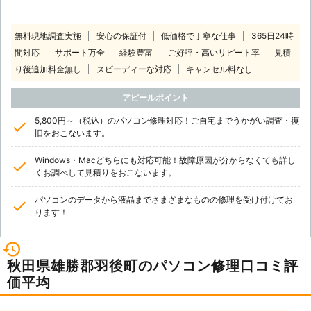
無料現地調査実施
安心の保証付
低価格で丁寧な仕事
365日24時
間対応
サポート万全
経験豊富
ご好評・高いリピート率
見積
り後追加料金無し
スピーディーな対応
キャンセル料なし
アピールポイント
5,800円～（税込）のパソコン修理対応！ご自宅までうかがい調査・復
旧をおこないます。
Windows・Macどちらにも対応可能！故障原因が分からなくても詳し
くお調べして見積りをおこないます。
パソコンのデータから液晶までさまざまなものの修理を受け付けてお
ります！
秋田県雄勝郡羽後町のパソコン修理口コミ評
価平均