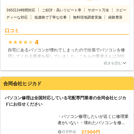
場合はハードディスクの故障が疑われ
として住宅内のAV機器を統合したも
ますのですぐに弊社までご相談くださ
365日24時間対応
ご好評・高いリピート率
サポート万全
スピー
のとして使われたり、あるいは写真や
い。弊社では液晶不良や起動不良も対
ディーな対応
低価格で丁寧な仕事
無料現地調査実施
経験豊富
絵など様々なデータを保管しておくス
応しており、データ復旧の知識、技術
トレージやアーカイブとしても欠かせ
も御座います。どこよりも親切、どこ
口コミ
ないものです。そんなパソコンは、沢
よりも低価格なサービスでパソコンの
山のパーツが組み合わされた集合体で
様々なトラブルを迅速に解決させて頂
4
★★★★★
す。どれか一つが欠けるだけでも、作
きますので、不具合が見られましたら
自宅にあるパソコンが壊れてしまったので出張でパソコンを修
動しなくなる場合があります。トラブ
一度ご連絡ください。また、お見積り
理してくれる業者を探していました。こちらの業者さんは365
ルの原因を突き止めることは大変難し
も無料で承っております。
日24時間対応してくれるということやサポートが万全というこ
いものですが、株式会社トゥサンライ
続きを読む
と、そして経験も豊富だということに魅力を感じたのでお願い
ズでは原因追究から丁寧にパソコン修
することにしました。当日来てくれたスタッフの人は見た感じ
理に対応させていただいておりますの
から対応までわりと気持ちのいい人で説明も分かりやすくて良
で、どうぞご利用ください。 【現場
合同会社ヒジカド
かったと思います。パソコンも無事に直ったのでとても感謝し
に駆けつけます】 私達トゥサンライ
ています。
ズでは、通常の持ち込み修理や郵送修
パソコン修理は全国対応している宅配専門業者の合同会社ヒジカ
理の他に、現場に急行して対応するこ
神奈川県
横須賀市
2016年12月20日
ドにお任せください
とも行っています。パソコンの不調は
いつ起こるか分からないものですか
・パソコン修理したいが近くに修理業
ら、私達がその場に急行することで、
者がいない ・壊れたパソコンを修理
いち早く解決に向かえるのならそれが
してほしいが店舗へもっていくのが面
一番です。お困りの方の不安と不自由
27,500円
目安料金