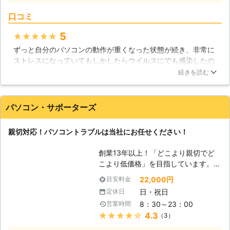
ださい。迅速に対応させていただきま
ちます。 【プロの技術者がすぐに駆
す。
口コミ
けつけ解決】 ドリームサウンドのパ
ソコン修理サービスは、経験豊富な技
5
★★★★★
術者がサポートと修理をいたします。
ずっと自分のパソコンの動作が重くなった状態が続き、非常に
即日・翌日も対応！緊急トラブル大歓
ストレスになっていてもしかしたらウイルスにでも感染したの
迎です、お任せください。 【愛され
では？と思い、思いきって修理に出してみました。非常に丁寧
てここまでこれました】 近年パソコ
続きを読む
な対応、そしてリーズナブルな料金で修理してもらえました。
ンの普及率は極めて高いレベルになっ
以前のようなサクサクとした動きのパソコンに戻って非常に満
ています。スマートフォンやタブレッ
足しています。また何かトラブルがあった時はお願いします
ト端末の普及で、その傾向は更に顕著
パソコン・サポーターズ
ね。ありがとうございました。
なものとなりつつあります。私達ドリ
ームサウンドでは、そんな時代背景も
静岡県
沼津市
2016年11月30日
親切対応！パソコントラブルは当社にお任せください！
手伝ってか、おかげさまでサポート実
績50,000件を達成！多くのお客様に
創業13年以上！「どこより親切でど
愛された事で、これだけの実績を積む
こより低価格」を目指しています。高
ことが出来たと考えております。ま
いリピート率がお客様満足を実証！パ
た、当社はデータ復旧についても高い
22,000円
目安料金
ソコン修理・データ復旧・各種トラブ
技術力を持つスタッフが在籍しており
日・祝日
定休日
ルなど、パソコンサポートのことなら
ますので、パソコントラブルに広範に
8：30～23：00
営業時間
「パソコンサポーターズ」におまかせ
対応可能です。確かな技術力と対応力
★★★★★
4.3
（3）
下さい！大阪を拠点に大阪・奈良全域
でで期待にお応えいたします。
まで対応します！ 【パソコントラブ