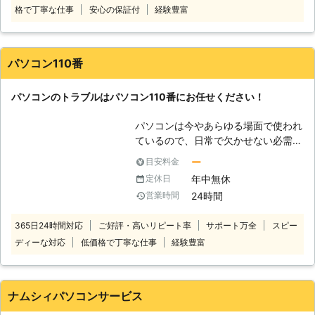
格で丁寧な仕事
安心の保証付
経験豊富
件近くこなしている実績豊富な修理業
かなか自分で解決することが難しいで
者です。 多数の経験を積み重ねた弊
す。そんなときこそぜひ当社までご相
社のスタッフが、あらゆる知識を駆使
談ください。お客様のお困りごとをす
してお客様のパソコンを救出します。
ぐに解決するお手伝いをいたします。
パソコン110番
その他パソコンに関することならなん
でもご相談を受付けております。 ぜ
パソコンのトラブルはパソコン110番にお任せください！
ひお気軽にご連絡ください。
パソコンは今やあらゆる場面で使われ
ているので、日常で欠かせない必需品
です。しかし、パソコンの寿命は無限
ー
目安料金
ではありません。 パソコンには様々
年中無休
定休日
なトラブルが発生する可能性がありま
24時間
営業時間
す。 そんなパソコントラブルの一例
は、下記の通りです。 ・パソコンが
365日24時間対応
ご好評・高いリピート率
サポート万全
スピー
起動しなくなった ・ブルースクリー
ディーな対応
低価格で丁寧な仕事
経験豊富
ンで動かない ・ハードディスクのデ
ータが消えた ・パソコンがフリーズ
する etc.... 上記のような問題が
ありましたらパソコン110番まで、お
ナムシィパソコンサービス
気軽にご相談下さい。 弊社運営サイ