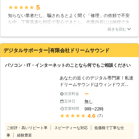
頼ください。高い技術力で、お客様の
5
★★★★★
大切なデータを保護したまま修理が可
知らない業者だし、騙されるとよく聞く「修理」の依頼で不安
能です。365日年中無休で、土日祝も
な中、丁寧迅速な対応で安心できたし、作業内容には納得でき
対応！！お気軽にお問い合わせくださ
ています。金額はやや高めだなぁ…と思いましたが、問題は解
い。 【色々なトラブル】 パソコンは
続きを読む
決できたので無問題です！今後パソコンで困ったことがあった
精密機械であり、様々な要因で挙動が
ら同じとこにお願いしようと思えました。
おかしくなることがあります。移動さ
せる時にちょっとぶつけてしまっただ
デジタルサポーター|有限会社ドリームサウンド
岡山県
岡山市北区
2026年07月31日
けでも故障してしまうことがあり、扱
いには注意が必要です。また、定期的
パソコン・IT・インターネットのことなら何でもご相談ください
に清掃を行わないと、埃などが原因で
ファンが正常に働かず、熱暴走を起こ
あなたの近くのデジタル専門家！私達
してしまうこともあるでしょう。しか
ドリームサウンドはウィンドウズ
し、パソコンに詳しく無い方では、掃
（Windows)に強い！マック（Mac)に
除すら大変でしょうし、誤って部品に
ー
目安料金
強い！パソコンに関連するトラブルを
傷を付けてしまえば壊れてしまう恐れ
無し
定休日
素早く確実に解決いたします。当社ド
もあります。また、ノートパソコンは
9時~22時
営業時間
リームサウンドはパソコン・ITサポー
掃除すること事態が困難な作りとなっ
★★★★★
4.6
（7）
ト・修理サービスです。パソコン、ス
ておりますので、問題の対処が難しい
マートフォン、情報家電などが設定で
でしょう。もし、パソコンの不具合で
ご好評・高いリピート率
スピーディーな対応
低価格で丁寧な仕
きない、故障した、データが消えてし
お困りでしたら、ぜひ当社にご相談く
事
経験豊富
まった、など、お困りの時にお役に立