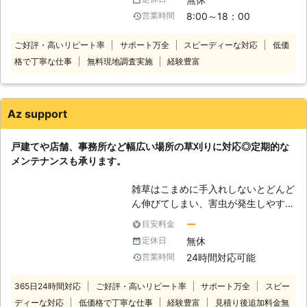
ますので、ご参考程度に目を通してい
ますので、現場での事前調査をしっか
8:00～18：00
営業時間
ただければ幸いです。
りとおこない、お見積りを提示させて
いただきます。（別途基本料金が掛か
ご好評・高いリピート率
サポート万全
スピーディーな対応
低価
ります。） 草刈りのことで何かあり
格で丁寧な仕事
無料現地調査実施
経験豊富
ましたらお気軽にご相談ください。
岐阜市・埼玉県・沖縄県を中心に地域
密着で対応していますのでお任せくだ
さい。 対応エリア内であれば、1時間
Az support
程度でお伺いします。最近大変予約が
混み合いリピーターも増えておりま
戸建てや店舗、事務所など幅広い場所の草刈りに対応◎定期的な
す。お早目の予約をお願いいたしま
メンテナンスも承ります。
す。
雑草はこまめに手入れしないとどんど
ん伸びてしまい、害虫が発生しやすく
なります。また、土の栄養が雑草に吸
ー
目安料金
収されることで大切な庭木に栄養が行
無休
定休日
き届かず生育不良になるおそれがある
24時間対応可能
営業時間
ため、伸びた雑草を放置しないように
しましょう。 ご自身で草刈りするの
365日24時間対応
ご好評・高いリピート率
サポート万全
スピー
が難しい方は当社にお任せください。
ディーな対応
低価格で丁寧な仕事
経験豊富
見積り後追加料金無
当社は、そのような雑草をスピーディ