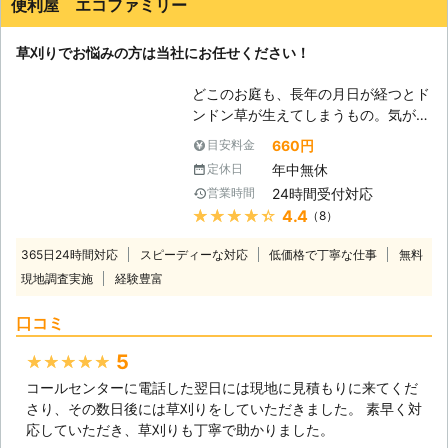
便利屋 エコファミリー
草刈りでお悩みの方は当社にお任せください！
どこのお庭も、長年の月日が経つとド
ンドン草が生えてしまうもの。気がつ
けば、たくさんの草がビッシリと生え
660円
目安料金
ているというケースは少なくありませ
年中無休
定休日
ん。たくさん生えていると、それだけ
24時間受付対応
営業時間
全部刈るのは大変ですので、是非遠慮
★★★★★
4.4
（8）
無く当社までご相談いただければと思
います。 【プロフェッショナル】 当
365日24時間対応
スピーディーな対応
低価格で丁寧な仕事
無料
社は草刈りに関してはプロフェッショ
現地調査実施
経験豊富
ナルとなります。大規模な草刈りから
小規模な草刈りまで、何でも相談して
口コミ
ください。草刈り専門スタッフが迅速
な対応をさせていただきます。また、
5
★★★★★
お見積もり無料サービスはもちろん、
コールセンターに電話した翌日には現地に見積もりに来てくだ
除草剤散布や防草シートなどを使用し
さり、その数日後には草刈りをしていただきました。 素早く対
た施工も行います。 【低価格】 たく
応していただき、草刈りも丁寧で助かりました。
さんのお客様がご利用しやすいよう、