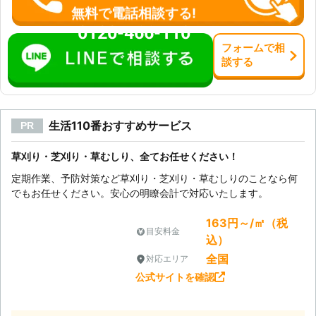
無料で電話相談する!
0120-466-110
フォーム
で
相
談
する
生活110番おすすめサービス
PR
草刈り・芝刈り・草むしり、全てお任せください！
定期作業、予防対策など草刈り・芝刈り・草むしりのことなら何
でもお任せください。安心の明瞭会計で対応いたします。
163円～/㎡（税
目安料金
込）
全国
対応エリア
公式サイトを確認