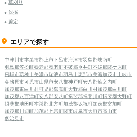
草刈り
伐採
剪定
エリアで探す
中津川市
本巣市
郡上市
下呂市
海津市
羽島郡岐南町
羽島郡笠松町
養老郡養老町
不破郡垂井町
不破郡関ケ原町
飛騨市
瑞穂市
美濃市
瑞浪市
羽島市
恵那市
美濃加茂市
土岐市
各務原市
可児市
山県市
安八郡神戸町
安八郡輪之内町
加茂郡東白川村
可児郡御嵩町
大野郡白川村
加茂郡白川町
加茂郡八百津町
安八郡安八町
揖斐郡揖斐川町
揖斐郡大野町
揖斐郡池田町
本巣郡北方町
加茂郡坂祝町
加茂郡富加町
加茂郡川辺町
加茂郡七宗町
関市
岐阜市
大垣市
高山市
多治見市