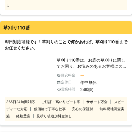
ーに処理することができます。狭い範
し
囲はもちろん、店舗などの広い範囲に
も対応しておりますのでご安心くださ
い。即日対応も可能なので雑草でお悩
草刈り110番
みがあればぜひ当社までお気軽にご相
談くださいませ。
即日対応可能です！草刈りのことで何かあれば、草刈り110番まで
お任せください。
草刈り110番は、お庭の草刈りに関し
てお困り、お悩みのあるお客様にスピ
ーディーに対応させていただいており
ー
目安料金
ます。 草刈りと聞くと、業者に依頼
年中無休
定休日
するまでもない、と思う方もいるかも
24時間
営業時間
しれませんが、草刈りというのは意外
にも重労働です。 特に夏場などの暑
365日24時間対応
ご好評・高いリピート率
サポート万全
スピー
い時期は、個人で行う草刈りは辛い作
ディーな対応
低価格で丁寧な仕事
安心の保証付
無料現地調査実
業になることでしょう。 水分をしっ
かりと補給しないと脱水症状を起こす
施
経験豊富
見積り後追加料金無し
危険性があります。せっかく自分で作
業をして節約をしようと思っていても