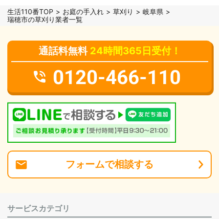
生活110番TOP
お庭の手入れ
草刈り
岐阜県
瑞穂市の草刈り業者一覧
通話料無料
24時間365日受付！
0120-466-110
フォーム
で
相談
する
サービスカテゴリ