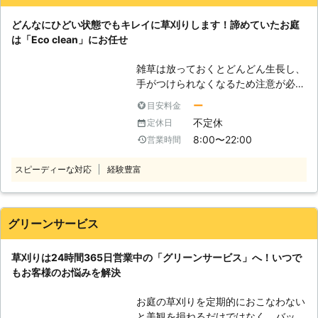
い」 「荒れ果てた土地をどうにかし
どんなにひどい状態でもキレイに草刈りします！諦めていたお庭
たい」 などなど、みなさまそれぞれ
は「Eco clean」にお任せ
お悩みのことがあるかと思います。そ
んなときはご無理をなさらず、ぜひ弊
雑草は放っておくとどんどん生長し、
社をお頼り下さい！ 高木の伐採グル
手がつけられなくなるため注意が必要
ープ助っ人隊のスタッフは経験豊富、
です。だからこそ草刈りをしたほうが
親身な対応が自慢です。じっくりお話
ー
目安料金
よいのですが、不要な雑草を徹底的に
をきき、お客さまのお悩みやお庭の状
不定休
定休日
草刈りする場合重労働は避けられませ
況にあったご提案をいたします。安心
8:00〜22:00
営業時間
ん。 「草が大量に生えてきて手がつ
してお任せください♪ ◆草取りに適し
けられない……」 「草刈りを業者に頼
たタイミング、ご存知ですか？ 草刈
スピーディーな対応
経験豊富
むと費用が高くなってしまいそ
り、草取りに適した時期をみなさまは
う……」 「自分で草刈りする時間がな
ご存知でしょうか？ 雑草にも生長の
い……」 しかし、いざ草刈りをしよう
タイミングがあり、そのタイミングに
と思ったときにこのようにお悩みのお
グリーンサービス
合わせれば、回数は少なく長持ちする
客様も多いと思いのではないでしょう
草取りが可能なんです。 また、天候
か。草刈りの時期が夏頃であれば、熱
も考慮して草取り・草刈りの時期を決
草刈りは24時間365日営業中の「グリーンサービス」へ！いつで
中症対策も必要でしょう。もしも、自
めればさらに効率はよくなります。
もお客様のお悩みを解決
分で草刈りをおこなうことに少しでも
弊社はそういった知識ももちろん豊富
不安がある場合は、「Eco clean」に
なので、効率よくお庭をキレイに保つ
お庭の草刈りを定期的におこなわない
お任せ下さい。弊社であれば、職人が
方法をお客さまにご提案いたします！
と美観を損ねるだけではなく、バッタ