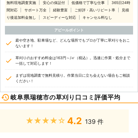
無料現地調査実施
安心の保証付
低価格で丁寧な仕事
365日24時
間対応
サポート万全
経験豊富
ご好評・高いリピート率
見積
り後追加料金無し
スピーディーな対応
キャンセル料なし
アピールポイント
庭や空き地、駐車場など、どんな場所でもプロが丁寧に草刈りをおこ
ないます！
草刈りのおすすめ料金は163円～/㎡（税込）。迅速に作業・処分まで
一括して対応します！
まずは現地調査で無料見積り。作業当日に立ち会えない場合もご相談
ください！
岐阜県瑞穂市の草刈り口コミ評価平均
4.2
★★★★★
139 件