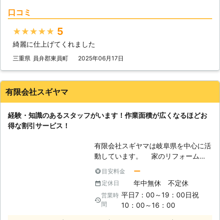
が……」というご不安から草刈りでき
門扉フェンスの取り付け工事なども承
口コミ
ない方も多いのではないでしょうか。
っています。便利屋ならではのサービ
そのようなときには、ぜひとも当店に
スでお客様の快適を追求しますので、
5
★★★★★
お任せください。 ●365日対応！
お庭のお困りごとがあればお申しつけ
綺麗に仕上げてくれました
「休日だけど草刈りを依頼したい」そ
ください。 便利屋LeaFでは草刈りを
んなときは当店へ 当店は365日対応
三重県
員弁郡東員町
2025年06月17日
はじめとし、便利屋としてさまざまな
しております。平日はもちろんのこ
作業を承っています。東海三県にお住
と、土日祝日の草刈りにも対応可能で
まいのみなさまのお困りごとに対応し
す。「在宅時に依頼したい」「来週は
ていますので、お気軽にお問い合わせ
有限会社スギヤマ
孫が遊びにくるからそれまでに対処し
くださいませ。
ておきたい」そんなときには、ぜひと
経験・知識のあるスタッフがいます！作業面積が広くなるほどお
も当店にご相談ください。当店の草刈
得な割引サービス！
りは機械を使うものから、手作業での
草刈りにも対応しています。お客様の
有限会社スギヤマは岐阜県を中心に活
ご依頼内容に合わせて柔軟に対応いた
動しています。 家のリフォームや
しますので、お気軽にお問い合わせく
解体、庭木の伐採作業など、幅広くお
ださいませ。 ●もう雑草に悩まな
ー
目安料金
客様のご依頼をうけたまわっておりま
い！雑草対策で生えにくいお庭へ 草
年中無休 不定休
定休日
す。 ◆草刈りなら有限会社スギヤマ
刈りを何回も依頼するのは面倒です
平日7：00～19：00日祝
営業時
にお任せください 草刈りは簡単なよ
し、金銭面からしても気になるかと思
間
10：00～16：00
うで、知識が必要な作業です。その環
います。そのような場合には、雑草が
境や状況ごとに、実は仕様や方法が異
生えにくいお庭にするお手伝いをする