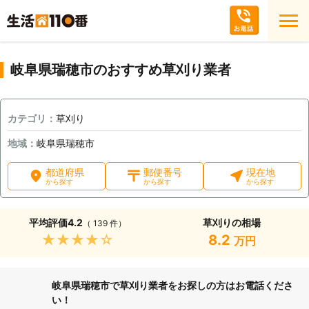
岐阜県瑞穂市のおすすめ草刈り業者
カテゴリ：
草刈り
地域：
岐阜県瑞穂市
都道府県
郵便番号
現在地
から探す
から探す
から探す
平均評価
4.2
草刈りの相場
（ 139 件）
★★★★★
8.2
万円
岐阜県瑞穂市で草刈り業者をお探しの方はお電話くださ
い！