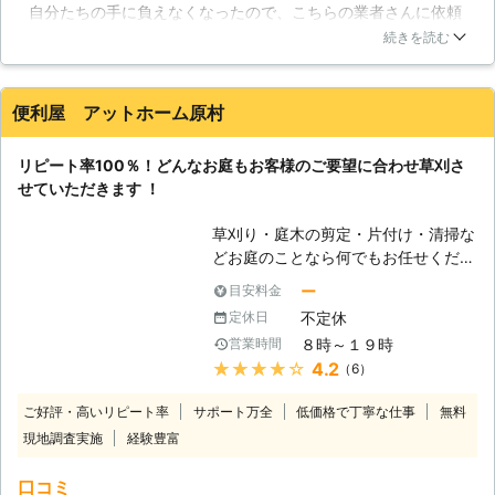
自分たちの手に負えなくなったので、こちらの業者さんに依頼
とも少なくないようです。しかしなが
することにしました。とても丁寧に作業していただけたので、
ら放置された雑草はどんどん数を増や
続きを読む
草刈り直後もきれいでしたが、その後もなかなか雑草が生えて
していくため、いずれはお庭が雑草で
こず、きれいな状態が長続きいたしました。今まで、自分たち
埋め尽くされてしまう恐れがありま
で自己流の草刈りをしていたのですが、今後は定期的にお願い
す。また雑草が多いと草を食べるバッ
便利屋 アットホーム原村
しようと思います。
タやイナゴのような昆虫が現れますの
で、ますますお庭へ立ち入りづらくな
岐阜県
各務原市
2016年11月30日
リピート率100％！どんなお庭もお客様のご要望に合わせ草刈さ
ってしまうのです。たかが雑草と侮ら
せていただきます ！
ずに、早めに対策をしていきましょ
う。皆さんの中には雑草が生える度に
草刈り・庭木の剪定・片付け・清掃な
手で引っこ抜き、捨てている人も多い
どお庭のことなら何でもお任せくださ
かと思いますが、雑草の中にはすぐに
い。「便利屋 アットホーム原村」で
ー
目安料金
生えてくるものもあるので注意が必要
は、完全地域密着で対応しておりま
です。当社の提供する草刈りサービス
不定休
定休日
す。経験豊富なスタッフが、皆様のご
では、知識を活かして丁寧に雑草を刈
８時～１９時
営業時間
要望に沿い迅速・丁寧な作業をいたし
り取ることができます。
★★★★★
4.2
（6）
ます。ご依頼いただくお客様すべてに
「ありがとう」と言って頂けるサービ
ご好評・高いリピート率
サポート万全
低価格で丁寧な仕事
無料
スを高品質と低価格でお届けしており
現地調査実施
経験豊富
ます。お庭の草刈は、やみくもにすべ
て刈るのではなく、草花は、花が咲い
口コミ
た後に刈ってあげると、見た目もきれ