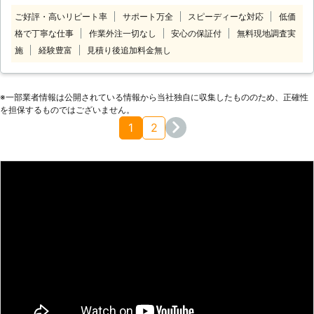
草刈り代行をおこなっていますのでお
弊社なら、そのお悩みを解決できま
ご好評・高いリピート率
サポート万全
スピーディーな対応
低価
気軽にご依頼ください。 【草刈りは
す！ 【女性スタッフが在籍している
格で丁寧な仕事
作業外注一切なし
安心の保証付
無料現地調査実
お任せ！ゴミ集めから処分まで一貫作
ので男性が苦手な女性でも安心できま
業】 自分で草刈りをするとなると、
施
経験豊富
見積り後追加料金無し
す】 弊社は1人暮らしの女性や高齢者
草を刈る作業だけでなく、刈った草を
の方で「男性スタッフはちょっと気が
集めて処分しなければなりません。当
引ける」「男の人は苦手」などのお客
店にご依頼いただければ、草刈りを機
様のために女性スタッフの派遣も可能
※⼀部業者情報は公開されている情報から当社独⾃に収集したもののため、正確性
械でおこなうことにより効率的です。
を担保するものではございません。
です。そのため、男性が苦手なお客様
草の収集から処分まですべて承りま
も安心して弊社に依頼をお任せくださ
1
2
す。 小型店ならではの「痒いところ
い。 ※力仕事や専門作業などの施工に
に手が届く」柔軟な対応ができますの
つきましては男性スタッフがサポート
で、雑草に困っているときにはお任せ
させていただくか、お断りするケース
ください。 【太陽光発電機の周りの
があります。詳しいことは弊社までご
草刈りも！】 産業用太陽光発電機の
相談くださいませ。 もしも草刈りを
周りで雑草が生えていると、発電効率
依頼するなら弊社「グリーンサービ
が悪くなってしまいますよね。太陽光
ス」にお任せください。24時間365
パネル周辺の草刈りも承りますよ。
日営業中なので、お客様のスケジュー
「遠方だからなかなか自分で手入れが
ルや草刈りに対するご要望にしっかり
できない」というときには、ぴったり
と応えて作業いたします。
です。パネルに雑草がかかる前に対処
しておきましょう。 【最短で即日実
施！スピード対応】 建設前の地鎮祭