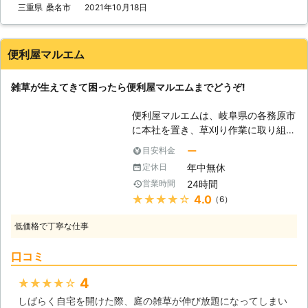
低価格でサービスを提供させていただ
三重県
桑名市
2021年10月18日
きます。もちろん、草刈りも丁寧に行
いますので、お客様がご満足いただけ
ることに自信を持っております。
便利屋マルエム
【あらゆる場所に対応】 「こんな場
所も対応してもらえるのか」とお悩み
雑草が生えてきて困ったら便利屋マルエムまでどうぞ!
の方、まずはお電話ください。個人宅
だけでなく、会社や工場敷地内でも草
便利屋マルエムは、岐阜県の各務原市
刈りをさせていただきます。 【ご依
に本社を置き、草刈り作業に取り組ん
頼件数100件以上】 当社に寄せられた
でいる会社です。当社は社名の通りに
ご依頼件数は100件以上！実績も豊富
ー
目安料金
便利屋なので、草刈りの他にも生活に
となりますので、安心してお任せいた
年中無休
定休日
まつわるさまざまなサービスを提供
だけます。また、外注業者に依頼する
24時間
営業時間
し、地域の皆さんの役に立っていま
ことは一切いたしません。
★★★★★
4.0
（6）
す。また各務原市を中心とした岐阜県
内はもちろん、愛知県内の一部の市町
低価格で丁寧な仕事
村へも出張することが可能です。
【草刈りをしましょう】 皆さんのお
口コミ
家のお庭に、雑草は生えてきてはいな
いでしょうか?雑草の中にはユウゲシ
4
★★★★★
ョウやスズメノエンドウなど花が咲く
しばらく自宅を開けた際、庭の雑草が伸び放題になってしまい
ものもあり、放っておかれてしまうこ