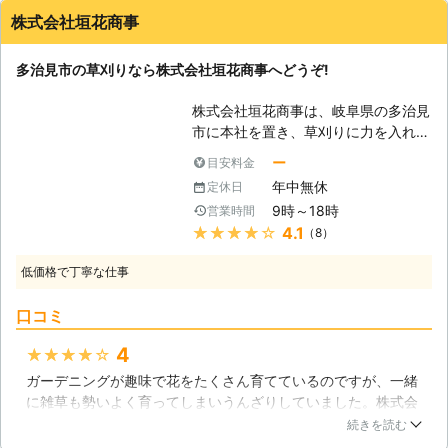
体調を崩していまい余計に時間とお金
株式会社垣花商事
がかかってくるなんてことも…。 そ
うならないためには、面倒な作業はす
多治見市の草刈りなら株式会社垣花商事へどうぞ!
べて専門の業者である草刈り110番に
お任せください。 草刈り110番は、日
株式会社垣花商事は、岐阜県の多治見
本全国に数多くの加盟店を提携してお
市に本社を置き、草刈りに力を入れて
りますので、どのような地域にお住ま
行なっている会社です。多治見市内の
いでも全力でサポートいたします。
ー
目安料金
他にも、近隣の可児市と土岐市にも出
当然、24時間365日、休むことなく
年中無休
定休日
張できるので、地域密着型企業となっ
稼働していますので、急なご依頼にも
9時～18時
営業時間
ています。また年中無休で営業してい
迅速に対応させていただきます。 経
★★★★★
4.1
（8）
るので、皆さんの要望に合わせた作業
験豊富な現地スタッフが、近隣のご迷
が可能です。 【雑草を放置しないよ
惑にならないよう安全第一に作業を提
低価格で丁寧な仕事
うにしましょう】 多治見市内では、
供しておりますので、ご安心くださ
ウシノシッペイやトキンソウなどの雑
い。 空地やお庭はもとより、駐車場
口コミ
草が生えてきていることを見ることが
やゴルフ場、別荘、マンション、墓
できます。雑草は生えているとあまり
地、工場周り等、草刈りをご希望なら
4
★★★★★
気分が良くないものですが、場合によ
どのような場所にも駆け付けます！
ガーデニングが趣味で花をたくさん育てているのですが、一緒
ってはお庭を埋め尽くしてしまうこと
に雑草も勢いよく育ってしまいうんざりしていました。株式会
もあり、注意すべき存在です。ガーデ
社垣花商事さんに連絡し、色々と相談させて頂いていると知識
ニングをしている場合は、雑草が生え
続きを読む
が豊富なことがよくわかり安心できたので草刈りをお願いしま
ることで皆さんが育てている植物が十