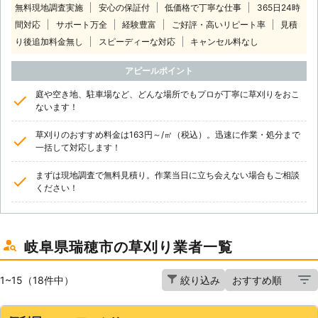
無料現地調査実施
安心の保証付
低価格で丁寧な仕事
365日24時
間対応
サポート万全
経験豊富
ご好評・高いリピート率
見積
り後追加料金無し
スピーディーな対応
キャンセル料なし
アピールポイント
庭や空き地、駐車場など、どんな場所でもプロが丁寧に草刈りをおこ
ないます！
草刈りのおすすめ料金は163円～/㎡（税込）。迅速に作業・処分まで
一括して対応します！
まずは現地調査で無料見積り。作業当日に立ち会えない場合もご相談
ください！
岐阜県瑞穂市の草刈り業者一覧
1~15（18件中）
絞り込み