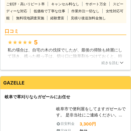
が困難です。雑草を放置することで考
ご好評・高いリピート率
キャンセル料なし
サポート万全
スピー
いるティーエムコネクションにお任せ
えられるトラブルは「庭の環境悪化」
ディーな対応
低価格で丁寧な仕事
作業外注一切なし
女性対応可
してみてはいかがでしょうか。 ●草
「害虫の発生」が1番に考えられま
能
無料現地調査実施
経験豊富
刈り作業はティーエムコネクション
見積り後追加料金無し
す。庭の環境悪化は見た目はもちろん
（株）にお任せください！ お庭の草
ですが、雑草の影響で風通しが悪くな
口コミ
刈りというと、わざわざ業者に頼らず
り、庭や住宅全体がじめじめしてしま
自分でもできてしまう作業です。 し
うことも含まれます。このことが要因
5
★★★★★
かし、お庭の草刈りというのは意外と
となり、害虫たちの温床となってしま
重労働な作業で面倒くさいですよね。
私の場合は、自宅の木の伐採でしたが、最後の掃除も綺麗にし
うので、やはり雑草の自生を放ってお
夏の暑い時期や広範囲での草刈りとな
て頂き、残った根っ子は、切り口に除草剤をつけておくと、時
くことは良くありません。もし、庭が
ると辛いものがあると思いますので、
期枯れて根までなくなると、非常に詳しくわかりやすく説明し
続きを読む
荒れた状態になってしまい手が付けら
そのようなときは、草刈り業者に依頼
てして頂きました。 今回は、草の生えすぎた箇所、退治して頂
れない場合や、事情がありお手入れが
し対処するのがおすすめです。 当社
きたく、連絡しようかと思っております。
困難な場合はご遠慮なく弊社までご相
では「仕事が忙しくて時間が取れな
GAZELLE
談ください。スタッフがすぐにお客様
岐阜県
加茂郡川辺町
2021年08月09日
い」「高齢のため長時間草刈りする体
のご自宅へ駆けつけ、草刈りに対応さ
力がない」このようなお客様に対応し
せていただきます。また、お庭だけで
岐阜で草刈りならガゼールにお任せ
ております。 草刈り後の雑草の後処
なく駐車場や空き地などの草刈りもご
理もおこないますので、草刈りの代行
相談ください。
岐阜市で便利屋をしてますガゼールで
作業なら当社にお任せください。 ●
す。 是非当社にご連絡ください。即
現地調査をしっかりとおこないお見積
対応させていただきます。 また、サ
りを提示いたします！ 草刈り業務は
3,300円
目安料金
ービス内容は下記の感じになっており
現場の状況によって金額も変わってき
無休
定休日