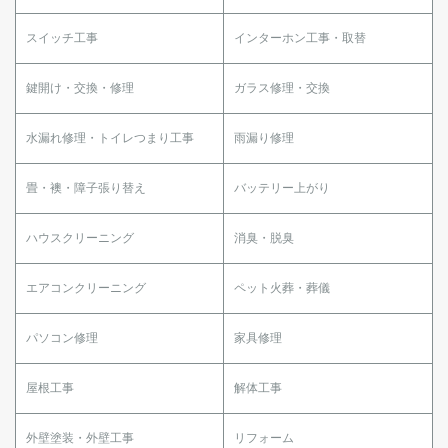
スイッチ工事
インターホン工事・取替
鍵開け・交換・修理
ガラス修理・交換
水漏れ修理・トイレつまり工事
雨漏り修理
畳・襖・障子張り替え
バッテリー上がり
ハウスクリーニング
消臭・脱臭
エアコンクリーニング
ペット火葬・葬儀
パソコン修理
家具修理
屋根工事
解体工事
外壁塗装・外壁工事
リフォーム