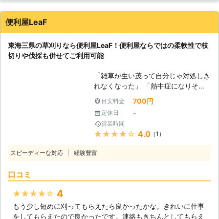
した。自分で草刈りをしていた時はすぐに雑草が生えてきてい
分に栄養を取ることができず、弱って
たのですが、こちらにお願いした後は綺麗な状態が長続きして
いってしまう恐れがあります。こうし
便利屋LeaF
います。当分は簡単な草刈りでよさそうです。
た雑草は手で引っこ抜いてもすぐに生
えてきて、皆さんを困らせる要因にも
岐阜県
多治見市
2016年12月16日
東海三県の草刈りなら便利屋LeaF！便利屋ならではの柔軟性で枝
なっています。雑草が生えて来てしま
切りや伐採も併せてご利用可能
い困ったときには、当社の草刈りサー
ビスをご利用ください。当社では草刈
「雑草が生い茂って自分じゃ対処しき
りの経験が豊富なので、しっかりと雑
れなくなった」 「熱中症になりそう
草を刈り取ることができます。また一
で庭の手入れができない」 「肌が弱
700円
目安料金
戸建てのお家だけでなく、マンション
いから草刈りするとかぶれてしまう」
のような集合住宅での草刈りにも対応
-
定休日
このようなお悩みがありましたら、当
していますので、お気軽にお問い合わ
営業時間
店にお任せください。便利屋LeaFは
せください。
★★★★★
4.0
（1）
岐阜羽島を拠点に東海三県で草刈り代
行をはじめとする便利屋業を営んでい
スピーディーな対応
経験豊富
ます。当店は草刈りにプラスして便利
屋ならではのサービスも提供していま
口コミ
すので、お庭のお困りごとがありまし
たらお気軽にご相談ください。 ●雑
4
★★★★★
草の放置は花粉や害虫の発生につなが
もう少し短めに刈ってもらえたら良かったかな。きれいに仕事
る！ 雑草の対処をせずそのまま放置
をしてもらえたので良かったです。連絡もきちんとしてもらえ