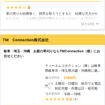
いで、来年同じような場所にまた咲い
4
★★★★★
て目を楽しませてくれます。草がよく
家の周りが結構狭く、雑草を取ろうとすると、結構な労力がか
伸びる時期を見定め、タイミングよく
かります。こんな時は得意分野の人にやってもらった方がいい
草刈をすることにより、草ボウボウに
と便利屋アットホーム原村さんに連絡しました。範囲が狭くそ
見えず緑を楽しむことができます。お
続きを読む
れほど雑草もあるわけでもないのですが大丈夫ですかと聞いた
庭の場所にもよりますので、お庭の維
のですが大丈夫です！と言っていただけたので仕事をお願いし
持管理に関するノウハウをご提案させ
ました。担当スタッフの方は仕事をてきぱきとやっていてとて
ていただきます。長野県を中心に、草
TM Connection株式会社
も印象の良い方でした。仕上がりはとても綺麗で、また伸びて
刈りをお考えの方は、ぜひ当社にご用
きたらお願いしようと思っています。
命ください。 【草刈りの必要】 お庭
岐阜・埼玉・沖縄 お庭の草刈りならTMConnection（株）にお
やご自宅周辺は印象を良く見せるため
長野県
諏訪郡原村
2016年11月30日
任せください
こだわるご家庭も多いでしょう。しか
し、外構や庭木が美しくても、雑草が
ティーエムコネクション（株）は岐阜
伸びてしまえば景観が損なわれてしま
県岐阜市・埼玉県川越・沖縄県に拠点
います。特に梅雨時期から夏にかけて
を構え、お庭の草刈り業務に対応して
は雑草の生長が早まりやすい時期なの
1,100円
目安料金
おります。関東エリアは安心の女性ス
で、こまめな手入れを行う必要があり
土曜日・日曜日 休日でも電話
定休
タッフにて対応いたします。 草刈り
ます。しかし、草刈りは重労働な作業
日
対応可能・作業は日・祝可能
は手間と時間の掛かる作業ですので
でもあり、面積が広いほど時間も手間
９時～18時
営業時間
「自分では対応できない」という方も
もかかってしまいます。また、お年寄
★★★★★
5.0
（2）
いるかと思います。 そのようなとき
りや身体の不自由な方は雑草の手入れ
は、お庭の草刈りサービスを展開して