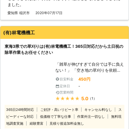
していると、草が生い茂って美観を損
ました。
ねるだけではありません。雑草が花粉
を撒いたり、草に隠れて蚊などの虫が
愛知県
稲沢市
2020年07月17日
生息したりするのです。また、雑草は
根を広げたり種子を飛ばして増えるこ
とから近隣まで広がり、ご近所のトラ
(有)林電機機工
ブルに発展するおそれもあります。
特に夏場の雑草はみるみるうちに育
東海3県での草刈りは(有)林電機機工！365日対応だから土日祝の
ち、気づけば自分では手のつけられな
除草作業もお任せください
いくらいになっているということもあ
りますよね。炎天下のなか作業が大変
「雑草が伸びすぎて自分では手に負え
だというときには、当店に草刈りをお
ない！」 「空き地の草刈りを依頼し
任せください。お庭作業に慣れたスタ
たい」 「草刈りしても生えてくる雑
ッフが手際よくお手入れいたします。
450円
目安料金
草に悩まされている」 このように雑
●便利屋だからこそ併せてサービスす
-
定休日
草でお困りのときには、岐阜県土岐市
ることも可能です！ 例えば、草刈り
営業時間
に拠点をおく(有)林電機機工に草刈り
を依頼するついでに庭にある古くなっ
★★★★★
5.0
（1）
をお任せください。当店は東海3県で
たテーブルセットや使わない子供の遊
お庭仕事を承っています。とくに雑草
具など、要らなくなった不用品を回収
365日24時間対応
ご好評・高いリピート率
キャンセル料なし
ス
は放置しているとどんどん伸びてしま
することが可能です。また、草刈りの
ピーディーな対応
低価格で丁寧な仕事
作業外注一切なし
無料現
い「自分でやるには時間がかかりそ
みならず剪定や芝刈りなどの庭作業、
地調査実施
経験豊富
見積り後追加料金無し
う」「草刈りしたいけど熱中症の心配
物置小屋の設置やカーポート・玄関の