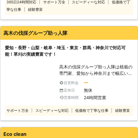
365日24時間対応
サポート万全
スピーディーな対応
低価格で丁
なります。有限会社スギヤマには経験
ことも可能です。防草シートを施工す
寧な仕事
経験豊富
豊富な熟練のスタッフが在籍している
れば、雑草が生えにくくなりますよ。
ので、お客さまのご要望をふまえつ
見た目もナチュラルに雑草対策したい
つ、適した方法をご提案することがで
ときには、お庭に芝を植えるというの
きます。産業廃棄物収集運搬業許可書
もひとつの手です。雑草にお悩みでし
高木の伐採グループ助っ人隊
を所持しているので、木くずの処理も
たら当店にお任せください。 ご自身
可能です。 安心してお任せくださ
での草刈りは、手作業であれば時間が
愛知・長野・山梨・岐阜・埼玉・東京・群馬・神奈川で対応可
い。 ◆安心のサービス 有限会社スギ
かかり熱中症の危険があります。ほか
能！草刈の実績豊富です！
ヤマはみなさまに安心してご利用いた
にも肌が弱いと草刈りでかぶれがおき
だけるように、作業中や作業後のご対
たり、花粉症であれば草刈りでアレル
高木の伐採グループ助っ人隊は植栽の
応を丁寧に考えております。 訪問時
ギー症状が出てしまうこともあるので
専門家、愛知から神奈川まで幅広いエ
の駐車台は弊社が負担、営業時間外で
す。「自分で草刈りできない……」そ
リアでご依頼を承っております♪ お庭
のご予約も対応いたします。施工後の
ー
目安料金
のようなときには(有)林電機機工に草
に関してのお困りごとなら、弊社にお
アフターフォローも万全です。万が一
刈りをご依頼ください。365日お客様
無休
定休日
任せください。豊富な経験、実績から
仕上がりに不備や不具合、ご不満な点
のもとに駆け付けます。
24時間営業
営業時間
培った知識と経験でご信頼いただける
があった場合は、無料で追加対応をい
仕事をいたします。 ◆草刈りならお
たします。
サポート万全
スピーディーな対応
低価格で丁寧な仕事
経験豊富
任せください お庭の草取りについて
こんなお悩みはないですか？ 「抜い
ても抜いてもキリがない！」 「暑く
て（寒くて）庭仕事なんかいやだ」
Eco clean
「体がつらくて草取りなんてできな