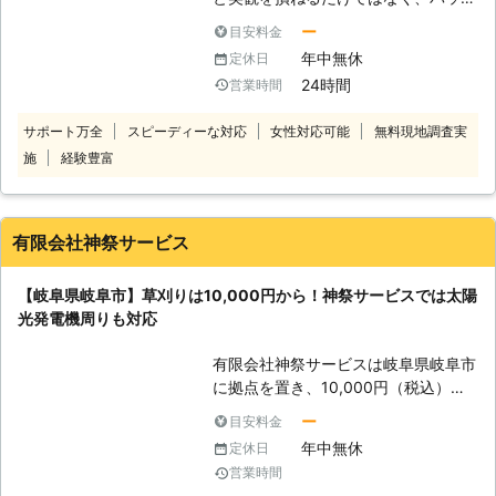
営業まですべておこなっているので草
やケムシなどの害虫が発生するおそれ
刈りの料金もお安く済むうえ、プロの
ー
目安料金
があります。害虫は餌である雑草を求
技術で責任をもって草刈り作業に取り
年中無休
定休日
めて出現するので、気付いたらお花や
掛からせていただきます。 また、草
24時間
営業時間
庭木まで被害が発展し、それらを枯ら
刈りで大量に出る雑草の処理について
してしまうなんてことも……。 しか
は、弊社で回収させていただくことも
サポート万全
スピーディーな対応
女性対応可能
無料現地調査実
し、虫が苦手な方や高齢で体力的に草
できます。今後の雑草対策として除草
施
経験豊富
刈りすることが難しい方もいらっしゃ
剤や除草シートの使用もおすすめで
ると思います。そんなときは草刈り業
す。それぞれご希望の際は、お気軽に
者「グリーンサービス」にお任せくだ
ご相談ください。
さい。弊社はいつでもお客様のご依頼
有限会社神祭サービス
に対応できる理由があります。
【365日24時間営業でいつでも対
【岐阜県岐阜市】草刈りは10,000円から！神祭サービスでは太陽
応！お客様のスケジュールに合わせま
光発電機周りも対応
す】 弊社は24時間365日お客様のお
困りごとを承っております。「自宅の
有限会社神祭サービスは岐阜県岐阜市
庭の草刈りを今日中にお願いした
に拠点を置き、10,000円（税込）か
い！」などの急なスケジュールでもお
ら草刈りを承っています。お客様の中
客様のご都合に合わせて対応可能で
ー
目安料金
には宅地の草をそのままにしている方
す。 しかし、お客様の中には男性ス
年中無休
定休日
もいるでしょう。 「自分ではなかな
タッフにご自宅を見られるのが恥ずか
営業時間
かやる気になれない」そんなお客様の
しい方もいるのではないでしょうか。