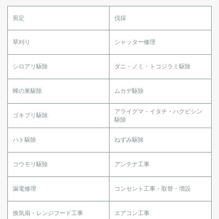
剪定
伐採
草刈り
シャッター修理
シロアリ駆除
ダニ・ノミ・トコジラミ駆除
蜂の巣駆除
ムカデ駆除
アライグマ・イタチ・ハクビシン
ゴキブリ駆除
駆除
ハト駆除
ねずみ駆除
コウモリ駆除
アンテナ工事
漏電修理
コンセント工事・取替・増設
換気扇・レンジフード工事
エアコン工事