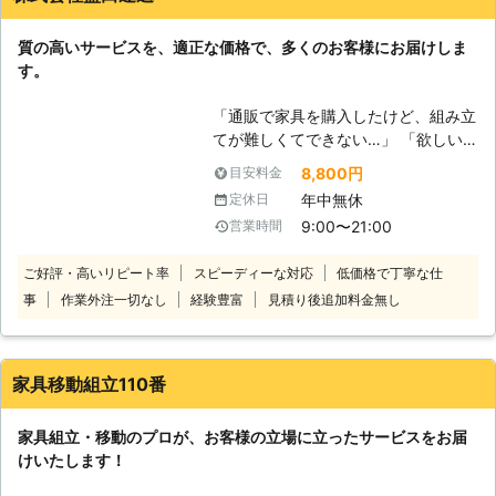
社は、大手引越会社に10年以上努め
ていたスタッフが在籍しております。
質の高いサービスを、適正な価格で、多くのお客様にお届けしま
あらゆる家具の移動を経験しておりま
す。
すので安心してお任せください。慣れ
たスタッフが丁寧に対応させて頂きま
「通販で家具を購入したけど、組み立
す！ 大型家具の場合、状況に応じて
てが難しくてできない…」 「欲しい
分解することがあります。そのときは
家具があるけど、組み立てがめんどう
お客様の大切な家具を傷つけないよう
8,800円
目安料金
でなかなか購入に踏み切れない…」
分解し再度元通りに組立いたしますの
年中無休
定休日
そんな方はぜひ当社にご依頼くださ
で安心してお任せくださいね。
9:00〜21:00
営業時間
い。 近年は完成した家具ではなく
て、自身での組み立てが必要となる家
ご好評・高いリピート率
スピーディーな対応
低価格で丁寧な仕
具が多く流通しています。 自身で組
事
作業外注一切なし
経験豊富
見積り後追加料金無し
み立てるタイプの家具は、購入時比較
的安価に家具を購入できるのが大きな
メリットです。 しかし、家具の組み
立ては説明書をどれだけみても難しか
家具移動組立110番
ったり、バーツが大きくて作業が大変
だったりするものです。 無理に一人
家具組立・移動のプロが、お客様の立場に立ったサービスをお届
で組み立てようとすると、部品や材料
けいたします！
で思わぬケガをしてしまうおそれ
も…。 家具組み立ては、無理をせず