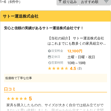
1~6（6件中）
絞り込み
サトー運送株式会社
安心と信頼の実績があるサトー運送株式会社です！
【当社の紹介】 サトー運送株式会社
はこれまでにも数多くの家具組立や移
動を行わせて頂いてきた実績のある会
12,100円
目安料金
社であり、現場経験の多い優秀なスタ
土曜・日曜・祝日
定休日
ッフが揃っております。親しみやすい
10時～19時
営業時間
サービスをご用意してお客様満足度の
★★★★★
4.5
（2）
高い作業を提供させて頂きますので、
お気軽にご相談ください。 【複雑な
低価格で丁寧な仕事
家具が増えています】 時代の進化に
伴い、家具などの日用品も年々複雑な
口コミ
構造の家具などが増えている傾向があ
ります。非常に利便性が高い事から素
5
★★★★★
晴らしい商品と言える物も数多く存在
家具を購入したものの、サイズが大きく自分では組み立てがで
するのですが、組み立てなどで間違っ
きないと思い依頼しました。段ボールから出すこともなく玄関
たやり方をしてしまったり、無理して