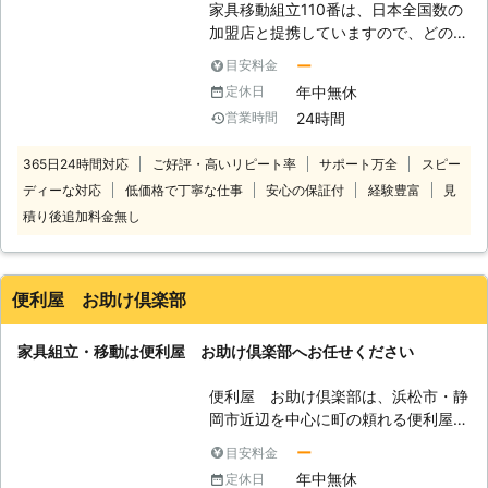
家具移動組立110番は、日本全国数の
プロに依頼してしまうのもひとつの手
加盟店と提携していますので、どの地
です。 当社にご依頼いただければ、
方にお住まいのお客様でも迅速に対応
スピーディーかつ安全に組み立ていた
ー
目安料金
いたします。 コールセンターでは24
しますよ。 さらに、不要となった家
年中無休
定休日
時間365日年中無休でお電話を受け付
具の分解も当社でおこなうことができ
24時間
営業時間
けています。 深夜でも早朝でもお客
ますので、ぜひ合わせてご依頼くださ
様の都合の良い時間帯にいつでもお電
いね。
365日24時間対応
ご好評・高いリピート率
サポート万全
スピー
話ください。 コールセンターのスタ
ディーな対応
低価格で丁寧な仕事
安心の保証付
経験豊富
見
ッフがお客様のお悩みをお聞きしま
す。 「お部屋の模様替えをしたいけ
積り後追加料金無し
ど、家具が重くて大変なので手伝って
ほしい」 「説明書を見ても家具の組
立がうまくいかないから対応してほし
便利屋 お助け倶楽部
い」など。 このようなことでお困
り、お悩みのお客様はぜひ家具移動組
家具組立・移動は便利屋 お助け倶楽部へお任せください
立110番をご利用ください。 大きくて
移動が大変だった家具も、組立が難し
便利屋 お助け倶楽部は、浜松市・静
くてできなかったという家具も、実績
岡市近辺を中心に町の頼れる便利屋と
豊富なベテランが迅速に解決します。
して活動している会社です。 不要品
家具移動組立110番では、家具の組立
ー
目安料金
回収、引っ越し、ハウスクリーニン
作業や移動作業にお困りのお客様に喜
年中無休
定休日
グ、草刈り、家具組立などなんでも引