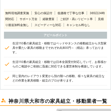
無料現地調査実施
安心の保証付
低価格で丁寧な仕事
365日24時
間対応
サポート万全
経験豊富
ご好評・高いリピート率
見積
り後追加料金無し
スピーディーな対応
キャンセル料なし
アピールポイント
生活110番の家具組立・移動ではベッドやタンスの移動組立から大型家
具や重たい家具の移動までそれぞれ8,800円～（税込）承っておりま
す。
生活110番の家具組立・移動では日本全国受付対応していて、お客様か
らのご相談やご依頼に迅速に対応できる運営体制を構築しています。
同じ室内のレイアウト変更から別の階への移動、様々な家具の組立な
どの作業を家具移動・組立のプロが承ります。
神奈川県大和市の家具組立・移動業者一覧