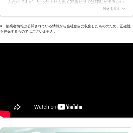
みたのですが、思ったよりも重く家族だけでは移動が出来ない
という事で業者さんに手伝って貰うことにしました。若い方数
続きを読む
名が来られ、移動して欲しい所を伝えると、従業員さんだけで
移動することが出来ました。こんな些細なことまでしてくださ
※⼀部業者情報は公開されている情報から当社独⾃に収集したもののため、正確性
るサービス精神に感心するばかりです。
を担保するものではございません。
神奈川県
大和市
2016年12月25日