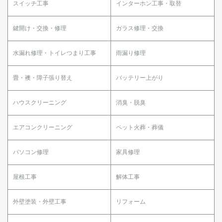
スイッチ工事
インターホン工事・取替
鍵開け・交換・修理
ガラス修理・交換
水漏れ修理・トイレつまり工事
雨漏り修理
畳・襖・障子張り替え
バッテリー上がり
ハウスクリーニング
消臭・脱臭
エアコンクリーニング
ペット火葬・葬儀
パソコン修理
家具修理
屋根工事
解体工事
外壁塗装・外壁工事
リフォーム