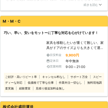
に放置してたものを、作業に来られてすぐ、設置する場所に運
行う事で一部の部品を破損させてしま
続きを読む
んでもらい、短時間で組み立てが完了しました。作業に入る時
えば利点を活かす事が出来なくなって
や終了後もしっかり声をかけてくださり、丁寧な言葉使いだっ
しまいます。私たちはこの様な業務に
たため不信感も感じませんでした。完成後も出来がとても綺麗
対して日々作業を行っておりますの
M・M・C
で感動しました。設置後も速やかに片付けて無駄なく感心しま
で、確かな技術でスピーディーに仕上
した。またお願いします。
げさせて頂いているのです。 【思い
巧い、早い、安いをモットーに丁寧な対応を心がけています！
出深い家具】 家具は家具でも、思い
東京都
練馬区
2016年12月11日
出のたくさん詰まった物や大切にして
家具を移動したいが重くて難しい、家
いる物など、お客様にとっては非常に
具がドアのサイズよりも大きくて運べ
価値観の高い家具は存在するかと思わ
ないといったお悩みがあれば当社にお
9,900円
目安料金
れます。大切な物をキズ付けてしまっ
任せください。当社は、お客様に代わ
たり、粗末に扱ってしまえば大きな後
年中無休
定休日
って大切な家具をご指定の場所まで移
悔となってしまうのではないでしょう
9:00～21:00
営業時間
動いたします。狭いスペースや螺旋階
か。そんなお悩みを持つお方にも、私
段など家具移動が難しくて諦めている
たちが全力でサポートさせて頂きま
ご好評・高いリピート率
キャンセル料なし
サポート万全
スピー
人はお気軽にご相談ください。 大型
す！
ディーな対応
低価格で丁寧な仕事
作業外注一切なし
無料現地調
家具の移動は無理しておこなうと腰を
痛めたり家具に傷がついたりしてしま
査実施
経験豊富
見積り後追加料金無し
うおそれがあります。決して無理はせ
ずにご自身で対応できそうにないとき
はぜひ当社までご連絡ください。 当
株式会社盛田運送