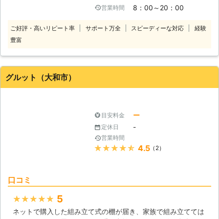
んで対応させていただきます。
8：00～20：00
営業時間
き受けます！ 1人ではできないこと、
お任せしたいことなどご相談くださ
ご好評・高いリピート率
サポート万全
スピーディーな対応
経験
い！ 【家具組立・移動】 こんなとき
豊富
は、便利屋 お助け倶楽部へお任せく
ださい。 ・家具を通販で購入した
が、組み立て式でやり方がわからない
とき。 ・大きな家具を購入したが1人
グルット（大和市）
では作業が難しいとき。 ・女性やお
年寄りで家具の組立方がよくわからな
いとき。 ・部屋の模様替えのため家
具を移動したいとき。 便利屋 お助
ー
目安料金
け倶楽部では、基本的には法律に違反
-
定休日
すること以外はどんな相談も受付いた
営業時間
します！ お客様の「困ったこと」が
★★★★★
4.5
（2）
あれば誠心誠意お力になりたいと考え
ています。 あなたのパートナーとし
て頼って頂ければ幸いです！ どうぞ
口コミ
よろしくお願いいたします！
5
★★★★★
ネットで購入した組み立て式の棚が届き、家族で組み立てては