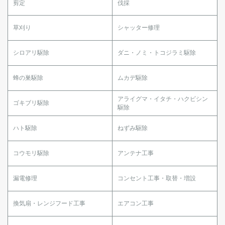
剪定
伐採
草刈り
シャッター修理
シロアリ駆除
ダニ・ノミ・トコジラミ駆除
蜂の巣駆除
ムカデ駆除
アライグマ・イタチ・ハクビシン
ゴキブリ駆除
駆除
ハト駆除
ねずみ駆除
コウモリ駆除
アンテナ工事
漏電修理
コンセント工事・取替・増設
換気扇・レンジフード工事
エアコン工事