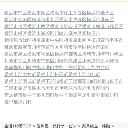
横浜市中区
横浜市南区
横浜市保土ケ谷区
横浜市磯子区
横浜市金沢区
横浜市港北区
横浜市戸塚区
横浜市港南区
横浜市旭区
横浜市西区
横浜市神奈川区
横浜市
横浜市鶴見区
横浜市緑区
横浜市瀬谷区
川崎市麻生区
相模原市
相模原市緑区
相模原市中央区
相模原市南区
横須賀市
平塚市
鎌倉市
藤沢市
川崎市宮前区
川崎市多摩区
横浜市栄区
横浜市泉区
横浜市青葉区
横浜市都筑区
川崎市
川崎市川崎区
川崎市幸区
川崎市中原区
川崎市高津区
小田原市
茅ヶ崎市
高座郡寒川町
中郡大磯町
中郡二宮町
足柄上郡中井町
足柄上郡大井町
足柄上郡松田町
足柄上郡山北町
足柄上郡開成町
足柄下郡箱根町
三浦郡葉山町
綾瀬市
逗子市
三浦市
秦野市
厚木市
大和市
伊勢原市
海老名市
座間市
南足柄市
足柄下郡真鶴町
足柄下郡湯河原町
愛甲郡愛川町
愛甲郡清川村
生活110番TOP
便利屋・代行サービス
家具組立・移動