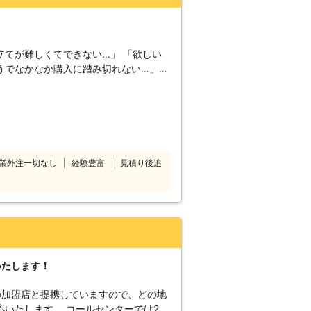
。
立てが難しくてできない…」 「欲しい
うでなかなか購入に踏み切れない…」
なくて、
が多く流通しています。 自身で組み立
安価に家具を購入できるのが大きなメリ
ては説明書をどれだけみても難しかった
ったりするものです。 無理に一人で組
思わぬケガをしてしまうおそれも…。
業外注一切なし
経験豊富
見積り後追
依頼してしまうのもひとつの手です。
ディーかつ安全に組み立ていたします
。
いたします！
の加盟店と提携していますので、どの地
コールセンターでは24