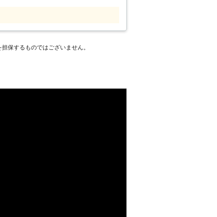
したいとき。 便利屋 お助け
すること以外はどんな相談も受付いたし
あれば誠心誠意お力になりたいと考えて
頼って頂ければ幸いです！ どうぞよろ
を担保するものではございません。