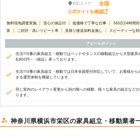
全国
対応エリア
公式サイトを確認
無料現地調査実施
安心の保証付
低価格で丁寧な仕事
365日24時間
富
ご好評・高いリピート率
見積り後追加料金無し
スピーディーな対
アピールポイント
生活110番の家具組立・移動ではベッドやタンスの移動組立から大型家具
8,800円～（税込）承っております。
生活110番の家具組立・移動では日本全国受付対応していて、お客様から
きる運営体制を構築しています。
同じ室内のレイアウト変更から別の階への移動、様々な家具の組立などの
ります。
神奈川県横浜市栄区の家具組立・移動業者