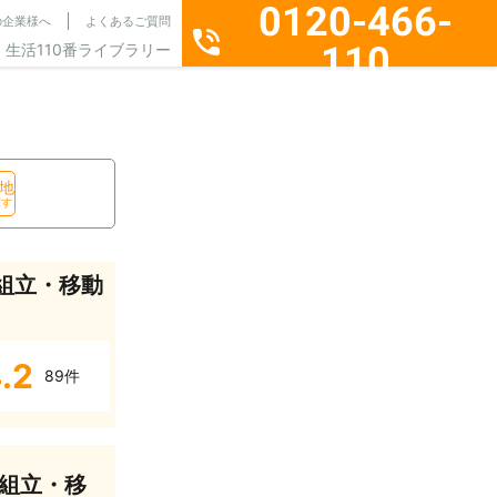
0120-466-
の企業様へ
よくあるご質問
110
生活110番ライブラリー
通話料無料・24時間365日受付
地
探す
組立・移動
.2
89件
組立・移