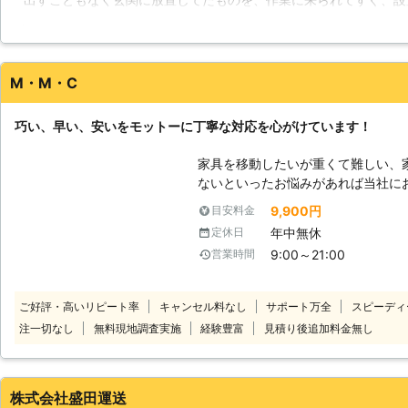
か。そんなお悩みを持つお方にも、
組み立てが完了しました。作業に入る時や終了後もしっかり声をか
す！
ため不信感も感じませんでした。完成後も出来がとても綺麗で感動
無駄なく感心しました。またお願いします。
M・M・C
東京都
練馬区
2016年12月11日
巧い、早い、安いをモットーに丁寧な対応を心がけています！
家具を移動したいが重くて難しい、
ないといったお悩みがあれば当社に
って大切な家具をご指定の場所まで
9,900円
目安料金
段など家具移動が難しくて諦めている
年中無休
定休日
家具の移動は無理しておこなうと腰
9:00～21:00
営業時間
うおそれがあります。決して無理は
はぜひ当社までご連絡ください。 当社は、大手引越会社に10年以上努めて
いたスタッフが在籍しております。
ご好評・高いリピート率
キャンセル料なし
サポート万全
スピーディ
ので安心してお任せください。慣れ
注一切なし
無料現地調査実施
経験豊富
見積り後追加料金無し
す！ 大型家具の場合、状況に応じて分解することがあります。そのときは
お客様の大切な家具を傷つけないよ
で安心してお任せくださいね。
株式会社盛田運送