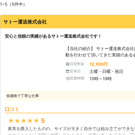
1~5（5件中）
サトー運送株式会社
安心と信頼の実績があるサトー運送株式会社です！
【当社の紹介】 サトー運送株式会
動を行わせて頂いてきた実績のある
ッフが揃っております。親しみやす
12,100円
目安料金
高い作業を提供させて頂きますので、お気
土曜・日曜・祝日
定休日
家具が増えています】 時代の進化
10時～19時
営業時間
構造の家具などが増えている傾向が
晴らしい商品と言える物も数多く存
たやり方をしてしまったり、無理し
低価格で丁寧な仕事
えば利点を活かす事が出来なくなっ
対して日々作業を行っておりますの
口コミ
させて頂いているのです。 【思い出深い家具】 家具は家具でも、思い出の
たくさん詰まった物や大切にしてい
★★★★★
5
観の高い家具は存在するかと思われ
家具を購入したものの、サイズが大きく自分では組み立てができな
り、粗末に扱ってしまえば大きな後
出すこともなく玄関に放置してたものを、作業に来られてすぐ、設