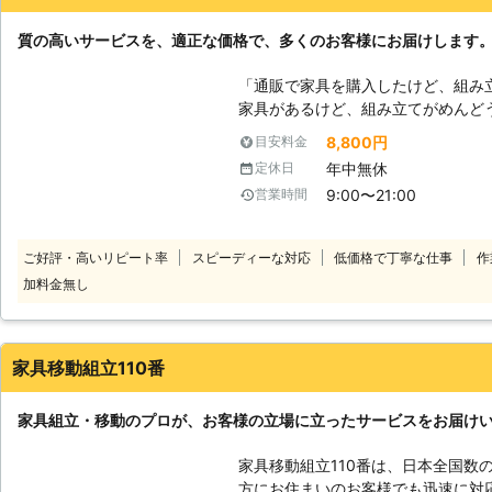
質の高いサービスを、適正な価格で、多くのお客様にお届けします
「通販で家具を購入したけど、組み
家具があるけど、組み立てがめんど
そんな方はぜひ当社にご依頼ください。 近年は完成した家具では
8,800円
目安料金
自身での組み立てが必要となる家具
年中無休
定休日
てるタイプの家具は、購入時比較的
9:00〜21:00
営業時間
ットです。 しかし、家具の組み立
り、バーツが大きくて作業が大変だ
み立てようとすると、部品や材料で
ご好評・高いリピート率
スピーディーな対応
低価格で丁寧な仕事
作
家具組み立ては、無理をせずプロに
加料金無し
当社にご依頼いただければ、スピー
よ。 さらに、不要となった家具の分解も当社でおこなうことができますの
で、ぜひ合わせてご依頼くださいね
家具移動組立110番
家具組立・移動のプロが、お客様の立場に立ったサービスをお届け
家具移動組立110番は、日本全国数
方にお住まいのお客様でも迅速に対応いたします。 