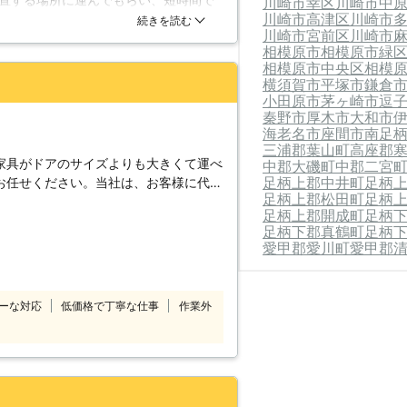
川崎市幸区
川崎市中
私たちが全力でサポートさせて頂きま
川崎市高津区
川崎市
けてくださり、丁寧な言葉使いだった
続きを読む
川崎市宮前区
川崎市
しました。設置後も速やかに片付けて
相模原市
相模原市緑
相模原市中央区
相模
横須賀市
平塚市
鎌倉
小田原市
茅ヶ崎市
逗
秦野市
厚木市
大和市
海老名市
座間市
南足
三浦郡葉山町
高座郡
家具がドアのサイズよりも大きくて運べ
中郡大磯町
中郡二宮
足柄上郡中井町
足柄
お任せください。当社は、お客様に代わ
足柄上郡松田町
足柄
移動いたします。狭いスペースや螺旋階
足柄上郡開成町
足柄
人はお気軽にご相談ください。 大型
足柄下郡真鶴町
足柄
を痛めたり家具に傷がついたりしてしま
愛甲郡愛川町
愛甲郡
せずにご自身で対応できそうにないとき
あらゆる家具の移動を経験しております
ーな対応
低価格で丁寧な仕事
作業外
たスタッフが丁寧に対応させて頂きま
う分解し再度元通りに組立いたしますの