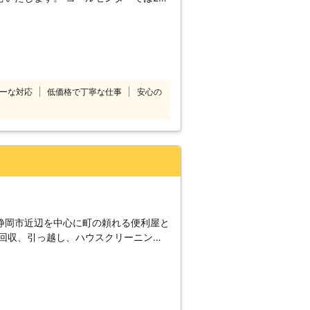
付けています。 深夜でも早朝でもお客
コールセンターのスタ
したいけ
てほしい」 「説明書を見ても家具の組
のようなことでお困
10番をご利用ください。 大きくて
ーな対応
低価格で丁寧な仕事
安心の
しくてできなかったという家具も、実績
組立
喜んで対応させていただきます。
静岡市近辺を中心に町の頼れる便利屋と
品回収、引っ越し、ハウスクリーニン
き受けます！ 1人ではできないこと、
んなとき
ください。 ・家具を通販で購入した
とき。 ・大きな家具を購入したが1人
お年寄りで家具の組立方がよくわからな