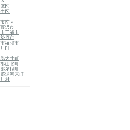
原区
多摩区
麻生区
区
原市南区
市
藤沢市
子市
三浦市
伊勢原市
柄市
綾瀬市
寒川町
町
上郡大井町
上郡山北町
下郡箱根町
下郡湯河原町
清川村