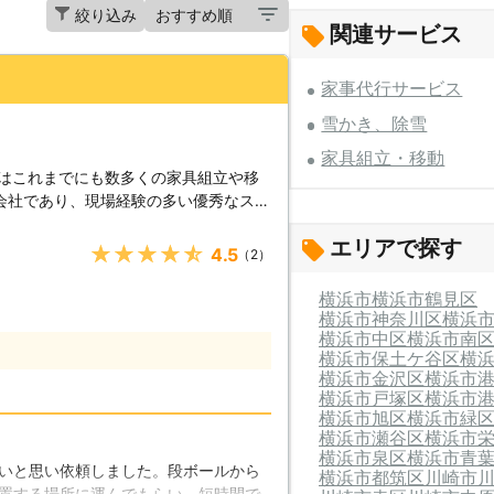
絞り込み
関連サービス
家事代行サービス
雪かき、除雪
家具組立・移動
社はこれまでにも数多くの家具組立や移
会社であり、現場経験の多い優秀なスタ
いサービスをご用意してお客様満足度の
エリアで探す
軽にご相談ください。 【複雑な
★★★★★
4.5
（2）
に伴い、家具などの日用品も年々複雑な
あります。非常に利便性が高い事から素
横浜市
横浜市鶴見区
在するのですが、組み立てなどで間違っ
横浜市神奈川区
横浜
横浜市中区
横浜市南
て行う事で一部の部品を破損させてしま
横浜市保土ケ谷区
横
てしまいます。私たちはこの様な業務に
横浜市金沢区
横浜市
で、確かな技術でスピーディーに仕上げ
横浜市戸塚区
横浜市
横浜市旭区
横浜市緑
る物など、お客様にとっては非常に価値
横浜市瀬谷区
横浜市
ます。大切な物をキズ付けてしまった
横浜市泉区
横浜市青
いと思い依頼しました。段ボールから
横浜市都筑区
川崎市
悔となってしまうのではないでしょう
置する場所に運んでもらい、短時間で