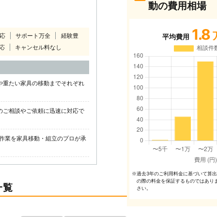
動の費用相場
1.8
対応
サポート万全
経験豊
平均費用
応
キャンセル料なし
や重たい家具の移動までそれぞれ
のご相談やご依頼に迅速に対応で
作業を家具移動・組立のプロが承
過去3年のご利⽤料⾦に基づいて算
※
の際の料⾦を保証するものではあり
一覧
さい。