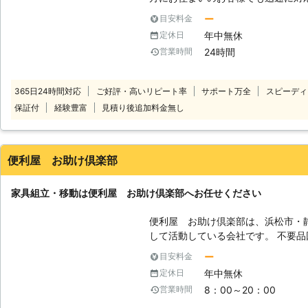
時間365日年中無休でお電話を受け
ー
目安料金
様の都合の良い時間帯にいつでもお電話ください。 
年中無休
定休日
ッフがお客様のお悩みをお聞きします。 「お部屋の模様替えを
24時間
営業時間
ど、家具が重くて大変なので手伝っ
立がうまくいかないから対応してほしい」など。 こ
り、お悩みのお客様はぜひ家具移動組立1
365日24時間対応
ご好評・高いリピート率
サポート万全
スピーディ
移動が大変だった家具も、組立が難
保証付
経験豊富
見積り後追加料金無し
豊富なベテランが迅速に解決します。 家具移動組立110番では、家具の
作業や移動作業にお困りのお客様に
便利屋 お助け倶楽部
家具組立・移動は便利屋 お助け倶楽部へお任せください
便利屋 お助け倶楽部は、浜松市・
して活動している会社です。 不要
グ、草刈り、家具組立などなんでも引
ー
目安料金
お任せしたいことなどご相談ください！ 【家具組立・移動】 こ
年中無休
定休日
は、便利屋 お助け倶楽部へお任せ
8：00～20：00
営業時間
が、組み立て式でやり方がわからない
では作業が難しいとき。 ・女性や