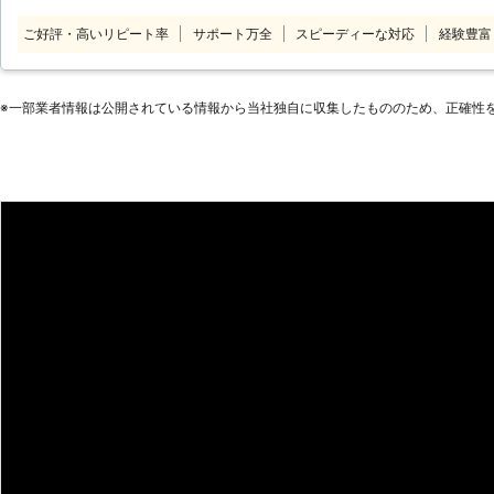
いとき。 ・部屋の模様替えのため家具を移動
ご好評・高いリピート率
サポート万全
スピーディーな対応
経験豊富
倶楽部では、基本的には法律に違反
ます！ お客様の「困ったこと」が
います。 あなたのパートナーとして
※⼀部業者情報は公開されている情報から当社独⾃に収集したもののため、正確性
しくお願いいたします！