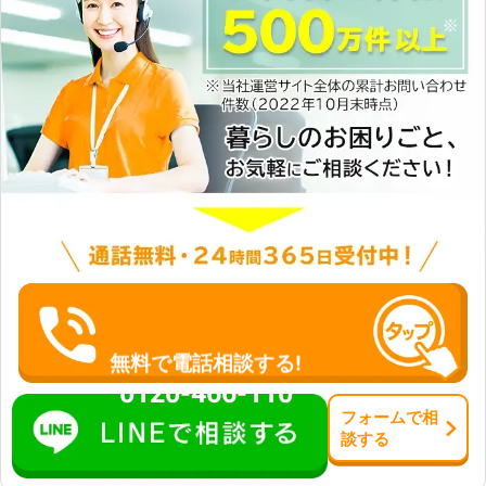
無料で電話相談する!
0120-466-110
フォーム
で
相
談
する