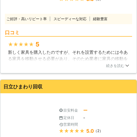
ご好評・高いリピート率
スピーディーな対応
経験豊富
口コミ
5
★★★★★
新しく家具を購入したのですが、それを設置するためには今あ
る家具を移動させる必要があり、そのため業者に家具の移動を
お願いしました。家具を移動させる際に一度、解体する必要が
続きを読む
あったのですが、それも行ってもらいました。全体的に作業は
丁寧かつ迅速で、家具を壁にぶつけたり、傷を付けたりという
ようなトラブルは全くなかったです。素早く確実に作業をして
日立ひまわり回収
くれるのは非常に便利で安心できると思いました。
茨城県
つくば市
2016年12月19日
ー
目安料金
-
定休日
営業時間
★★★★★
5.0
（2）