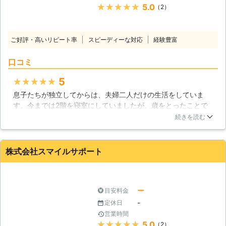
★★★★★
5.0
（2）
ご好評・高いリピート率
スピーディーな対応
経験豊富
口コミ
5
★★★★★
息子たちが独立してからは、夫婦二人だけの生活をしていま
す。今までは2階を寝室にしていましたが、歳をとったことで
生活を1階に集中することにしました。ただし2階にあるベット
続きを読む
を移動することは私達ではできず、専門の業者に依頼すること
んいしました。当日来てくれた若い元気な男性スタッフが数名
来てくれました。私達が希望するとおり手早くベットを2階か
株式会社スマイルサポート
らおろすと、1階への設置まで丁寧に行ってくれました。元気
に対応してくれて気持ちよく仕事をお任せできました。
茨城県
水戸市
2016年11月28日
ー
目安料金
-
定休日
営業時間
★★★★★
5.0
（2）