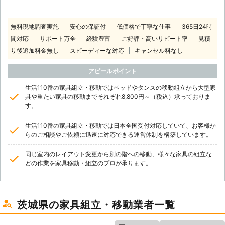
無料現地調査実施
安心の保証付
低価格で丁寧な仕事
365日24時
間対応
サポート万全
経験豊富
ご好評・高いリピート率
見積
り後追加料金無し
スピーディーな対応
キャンセル料なし
アピールポイント
生活110番の家具組立・移動ではベッドやタンスの移動組立から大型家
具や重たい家具の移動までそれぞれ8,800円～（税込）承っておりま
す。
生活110番の家具組立・移動では日本全国受付対応していて、お客様か
らのご相談やご依頼に迅速に対応できる運営体制を構築しています。
同じ室内のレイアウト変更から別の階への移動、様々な家具の組立な
どの作業を家具移動・組立のプロが承ります。
茨城県の家具組立・移動業者一覧