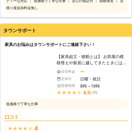
ディーな対応
低価格で丁寧な仕事
安心の保証付
経験豊富
見
ッフがお客様のお悩みをお聞きしま
頂きたいと思います。
す。 「お部屋の模様替えをしたいけ
積り後追加料金無し
ど、家具が重くて大変なので手伝って
ほしい」 「説明書を見ても家具の組
立がうまくいかないから対応してほし
タウンサポート
い」など。 このようなことでお困
り、お悩みのお客様はぜひ家具移動組
家具のお悩みはタウンサポートにご連絡下さい！
立110番をご利用ください。 大きくて
移動が大変だった家具も、組立が難し
【家具組立・移動とは】 お部屋の模
くてできなかったという家具も、実績
様替えや新居に越してきたときには家
豊富なベテランが迅速に解決します。
具の新調や移動をされるかと思いま
家具移動組立110番では、家具の組立
ー
目安料金
す。近年では、海外メーカーの家具を
作業や移動作業にお困りのお客様に喜
日曜・祝日
定休日
取り寄せお部屋をコーディネートされ
んで対応させていただきます。
8時～19時
営業時間
る方が多くいらっしゃいますが、そう
★★★★★
4.0
（1）
した家具の中には組み立てて使うタイ
プも存在します。 【家具組立・移動
低価格で丁寧な仕事
はこんなに大変】 家具組立は、慣れ
ている方でも手間のかかる作業です
口コミ
し、不慣れな方だと失敗し、使い物に
ならなくなる場合もございます。大型
4
★★★★★
のものだと二人以上での作業が推奨さ