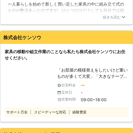
一人暮らしを始めて新しく買い足した家具の中に組み立て式の
れていることもあり、簡単に行えるも
ものが数点あったのですが、ひとつだけどうしても自分では組
のではありません。また、移動に関し
み立てられないものがありました。手順を途中で間違えてしま
ても重さや大きさによっては移動が困
続きを読む
ったみたいで余計にややこしいことに。お手上げになって、業
難ですし、場合によっては一度分解す
者の方に頼ることにしました。来られたのが男の方だったの
るか外に運び出す必要があります。扱
で、女性の方がいれば女性にしてもらうように頼めばよかった
いにも気を付けて移動させないと、家
株式会社ケンソウ
なあと思いました。親切でいい方でしたけど、女性の一人暮ら
具やお部屋に傷をつけてしまうことが
しとしてはやはり知らない男性を家に上げるのは抵抗があるの
あり、破損に繋がる恐れもあります。
家具の移動や組立作業のことなら私たち株式会社ケンソウにお任
で。サービスはよかったです。
【お客様を徹底サポート】 家具に関
せください。
するお悩みをお持ちでしたら、是非タ
茨城県
取手市
2016年11月15日
ウンサポートにご用命ください。当社
「お部屋の模様替えをしたいけど重い
はお客様の暮らしを徹底サポートさせ
ものが多くて大変」「大きなテーブル
ていただいておりますので、人手不足
を買ったけど一人では組み立てられな
ー
目安料金
や時間がない方、移動させることが出
い」 このようなことでお悩みやお困
来ない方でも、あらゆる方法でお手伝
-
定休日
りのお客様はおりませんか。私たち株
いさせていただきます。どんなお困り
09:00~18:00
営業時間
式会社ケンソウでは家具の組立、移動
ごとでもどんなご依頼方法でも可能な
作業に対応しておりますのでお任せく
限りお応えするタウンサポートを是非
サポート万全
スピーディーな対応
経験豊富
ださい。 経験豊富で実績豊富な熟練
ご利用下さい！
のプロが迅速に対応し、お客様のご要
望やご希望に対応します。細かなこと
までしっかりと聞き届けますのでご安