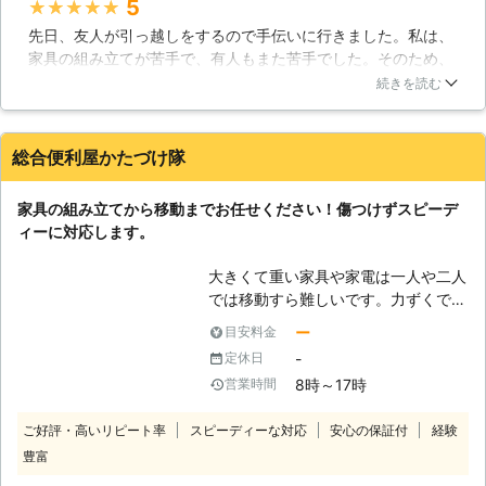
5
★★★★★
先日、友人が引っ越しをするので手伝いに行きました。私は、
家具の組み立てが苦手で、有人もまた苦手でした。そのため、
バラバラにして運んできた机やベッドの組み立てに四苦八苦し
続きを読む
てしまい、終わったのは深夜でした。他の友人にそのことを話
すと業者の方に依頼すべきだったとわかりました。今度からは
業者の方にお願いします。
総合便利屋かたづけ隊
茨城県
ひたちなか市
2016年10月25日
家具の組み立てから移動までお任せください！傷つけずスピーデ
ィーに対応します。
大きくて重い家具や家電は一人や二人
では移動すら難しいです。力ずくで移
動させようとすると傷がついたり、破
ー
目安料金
損してしまったりで危険も伴います。
-
定休日
誰か手伝ってくれる人がいないか、し
8時～17時
営業時間
かも手馴れている人がいればと思った
ことはないでしょうか。 そんな時は
ご好評・高いリピート率
スピーディーな対応
安心の保証付
経験
弊社の家具組立・移動サービスをご利
豊富
用ください。大型の家具や家電の移動
から、組み立て式の家具もその場でス