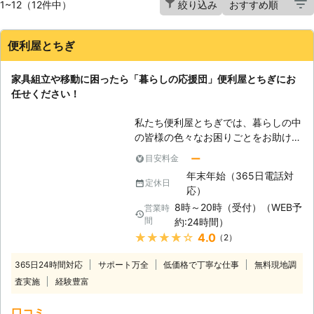
1~12（12件中）
絞り込み
便利屋とちぎ
家具組立や移動に困ったら「暮らしの応援団」便利屋とちぎにお
任せください！
私たち便利屋とちぎでは、暮らしの中
の皆様の色々なお困りごとをお助けし
ます。家具の組立・移動も多くのお客
ー
目安料金
様からご依頼いただいており、経験と
年末年始（365日電話対
実績があります。お客様の大切な家具
定休日
応）
を、丁寧に迅速に作業し、確実に組み
8時～20時（受付）（WEB予
営業時
立てます。どうぞ便利屋とちぎにお任
間
約:24時間）
せください。 【購入したのに移動し
★★★★★
4.0
（2）
てもらえなかった】 最近とても手軽
で便利になったインターネット通販で
365日24時間対応
サポート万全
低価格で丁寧な仕事
無料現地調
すが、安くて気に入った家具を購入し
査実施
経験豊富
たのはいいけれど、運び入れるのは1
階まで、と言われてしまって途方に暮
口コミ
れてしまうお客様が案外多くいらっし