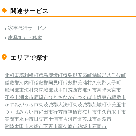
関連サービス
家事代行サービス
家具組立・移動
エリアで探す
北相馬郡利根町
猿島郡境町
猿島郡五霞町
結城郡八千代町
稲敷郡河内町
稲敷郡阿見町
稲敷郡美浦村
久慈郡大子町
那珂郡東海村
東茨城郡城里町
筑西市
那珂市
常陸大宮市
守谷市
潮来市
鹿嶋市
ひたちなか市
つくば市
坂東市
稲敷市
かすみがうら市
東茨城郡大洗町
東茨城郡茨城町
小美玉市
つくばみらい市
鉾田市
行方市
神栖市
桜川市
牛久市
取手市
笠間市
水戸市
日立市
土浦市
古河市
北茨城市
高萩市
常陸太田市
常総市
下妻市
龍ケ崎市
結城市
石岡市