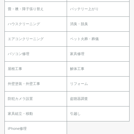
畳・襖・障子張り替え
バッテリー上がり
ハウスクリーニング
消臭・脱臭
エアコンクリーニング
ペット火葬・葬儀
パソコン修理
家具修理
屋根工事
解体工事
外壁塗装・外壁工事
リフォーム
防犯カメラ設置
盗聴器調査
家具組立・移動
引越し
iPhone修理