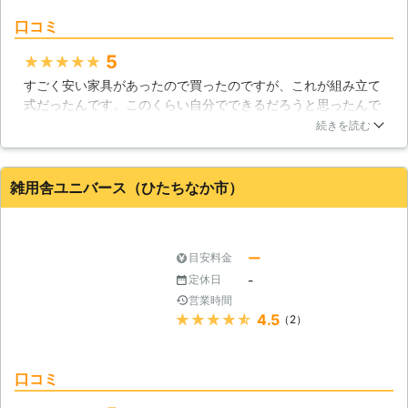
口コミ
5
★★★★★
すごく安い家具があったので買ったのですが、これが組み立て
式だったんです。このくらい自分でできるだろうと思ったんで
すが、実際やってみると難しく途中で挫折してしまいました。
続きを読む
せっかく買ったのに使わないのは勿体無いので、こちらで組み
立てしてもらう事にしました。組み立てだけしてくれるのか不
安でしたが、お願いすると快く引き受けてくださりました。す
雑用舎ユニバース（ひたちなか市）
ごく便利なサービスだと思います。
茨城県
ひたちなか市
2016年11月15日
ー
目安料金
-
定休日
営業時間
★★★★★
4.5
（2）
口コミ