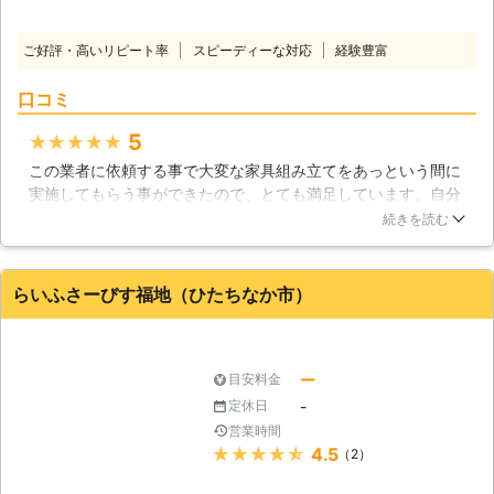
ご好評・高いリピート率
スピーディーな対応
経験豊富
口コミ
5
★★★★★
この業者に依頼する事で大変な家具組み立てをあっという間に
実施してもらう事ができたので、とても満足しています。自分
では全然組み立てる事ができなくて、とても困っている状況が
続きを読む
発生してしまいました。しかしこの業者はそんな苦戦している
状況を救ってくれて、素早く家具組み立てを実施してもらう事
ができたので感謝しています。
らいふさーびす福地（ひたちなか市）
茨城県
日立市
2018年12月10日
ー
目安料金
-
定休日
営業時間
★★★★★
4.5
（2）