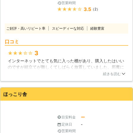
など、家具組立の依頼にはさまざまな
営業時間
経緯があるかと思います。当店では家
★★★★★
3.5
（2）
具の組立から設置までご依頼いただく
ことが可能です。また家具設置のため
に部屋の家具の移動が必要となる場合
ご好評・高いリピート率
スピーディーな対応
経験豊富
には、家具移動も承ります。お気軽に
ご依頼くださいませ。 ●早朝や深夜
口コミ
も受け付けます！お客様の要望に柔軟
に対応 「仕事の都合で家具組立に立
3
★★★★★
ち会える時間が限られている」「どう
インターネットでとても気に入った棚があり、購入したはいい
しても日中には家具を使えるように組
のですが組立てが難しくてしばらく放置していました。邪魔に
み立ててほしい」というようなご依頼
なっているので休日中に組み立てようと決心して一応手をつけ
続きを読む
がありましたら、当店にお任せくださ
たのですが重量が結構あり、1人では無理だと思い業者さんの
い。早朝や深夜のご依頼にも柔軟に対
力を借りることにしました。プロの方はさすが手際がよく、30
応いたします。 株式会社エフアイピ
分もかからずに組み立てが終わりました。完成した棚の移動も
ほっこり舎
ー興業では家具組立を承っています。
手伝ってくださり助かりました。
無理な組立は、落としたりぶつけたり
して家具や床、壁などを傷めてしまう
茨城県
東茨城郡城里町
2018年11月20日
こともあります。「自分で家具組立は
ー
目安料金
難しいかも……」というときにはぜひ
-
定休日
当店にご依頼くださいませ。
営業時間