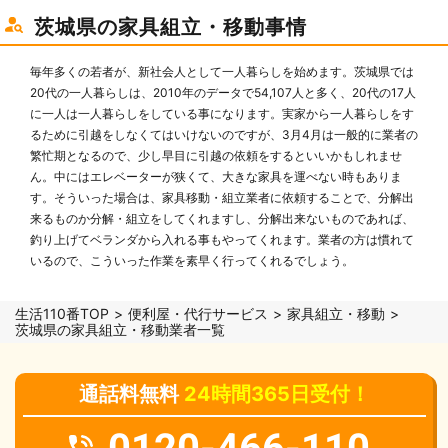
茨城県の家具組立・移動事情
毎年多くの若者が、新社会人として一人暮らしを始めます。茨城県では
20代の一人暮らしは、2010年のデータで54,107人と多く、20代の17人
に一人は一人暮らしをしている事になります。実家から一人暮らしをす
るために引越をしなくてはいけないのですが、3月4月は一般的に業者の
繁忙期となるので、少し早目に引越の依頼をするといいかもしれませ
ん。中にはエレベーターが狭くて、大きな家具を運べない時もありま
す。そういった場合は、家具移動・組立業者に依頼することで、分解出
来るものか分解・組立をしてくれますし、分解出来ないものであれば、
釣り上げてベランダから入れる事もやってくれます。業者の方は慣れて
いるので、こういった作業を素早く行ってくれるでしょう。
生活110番TOP
便利屋・代行サービス
家具組立・移動
茨城県の家具組立・移動業者一覧
通話料無料
24時間365日受付！
0120-466-110