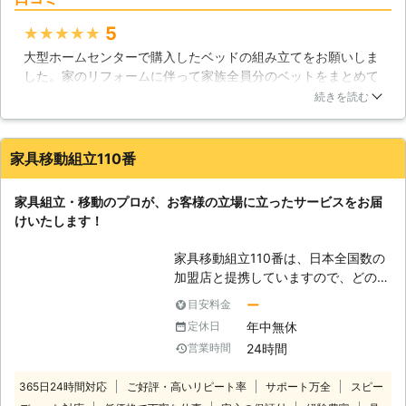
ゃいます。当社では、家具の移動もお
5
★★★★★
引越しも得意です。代々受け継がれた
大型ホームセンターで購入したベッドの組み立てをお願いしま
歴史ある家具を移動されたいという時
した。家のリフォームに伴って家族全員分のベットをまとめて
にも、家具本体、床などに傷を付けぬ
買ったので、場所の管理だけでも大変でとても組み立てまで手
よう慎重に作業致します。通販で購入
続きを読む
が回らず困っていました。電話すると即日来て作業していただ
された家具の組立はもちろん、分解も
けるとのことで、助かりました。2人のスタッフさんでどんど
お任せください。 【手助けを必要と
ん作業を進めて頂き、さすがプロの方だなと感心しました。組
されている方に優しさを】 便利屋と
家具移動組立110番
み立ての他に設置までもしていただき、悩みの種が一日で片付
して仕事をしてまいりまして、近年感
いたので大変満足です。
じるのが高齢者世帯の増加です。家具
家具組立・移動のプロが、お客様の立場に立ったサービスをお届
の組立や移動は、高齢者の方には大き
栃木県
小山市
2016年12月10日
けいたします！
な負担となる作業ですが、お子様と離
れて暮らしている方も多くなかなか気
家具移動組立110番は、日本全国数の
軽には頼めない、というお声が多く聞
加盟店と提携していますので、どの地
かれます。便利屋とちぎでは、高齢者
方にお住まいのお客様でも迅速に対応
のみでお住まいのお客様、3歳以下の
ー
目安料金
いたします。 コールセンターでは24
小さなお子様を子育て中のお客様には
年中無休
定休日
時間365日年中無休でお電話を受け付
基本料金を2割引きというやさしさ特
24時間
営業時間
けています。 深夜でも早朝でもお客
典を設定しております。小さなことで
様の都合の良い時間帯にいつでもお電
もお気軽に利用して頂ける便利屋とち
365日24時間対応
ご好評・高いリピート率
サポート万全
スピー
話ください。 コールセンターのスタ
ぎを、どうぞ皆様の暮らしに役立てて