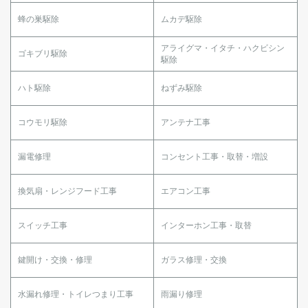
蜂の巣駆除
ムカデ駆除
アライグマ・イタチ・ハクビシン
ゴキブリ駆除
駆除
ハト駆除
ねずみ駆除
コウモリ駆除
アンテナ工事
漏電修理
コンセント工事・取替・増設
換気扇・レンジフード工事
エアコン工事
スイッチ工事
インターホン工事・取替
鍵開け・交換・修理
ガラス修理・交換
水漏れ修理・トイレつまり工事
雨漏り修理