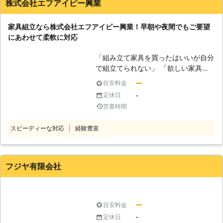
株式会社エフアイピー興業
心ください。 どのような小さなお悩
みでも弊社スタッフが真摯に対応し解
家具組立なら株式会社エフアイピー興業！早朝や夜間でもご要望
決いたします。 もちろん、家具の移
にあわせて柔軟に対応
動や組立以外にも数多くのサービスに
対応しております。様々な面からお客
「組み立て家具を買ったはいいが自分
様の生活をサポートしますので、お客
で組立てられない」 「欲しい家具が
様の困ったをお聞かせください。
あるが、自分組立なければならないか
ー
目安料金
ら不安」 「組立から模様替えのため
-
定休日
家具移動まで依頼したい」 このよう
営業時間
に家具組立にお困りなら株式会社エフ
アイピー興業にお任せください。当店
スピーディーな対応
経験豊富
は埼玉県春日部市に拠点を置く業者で
す。近年ではご自分で組立てる家具が
増えてきました。「自分でできると思
ったのに……」「思ったより重くて自
フジヤ有限会社
分でやれない」というときには当店に
ご依頼ください。 ●家具組立から設
置までお任せください！ 一人暮らし
で家具組立が難しいという場合や、組
ー
目安料金
立が苦手だから依頼したいという場合
-
定休日