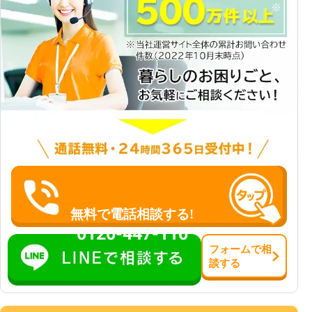
無料で電話相談する!
0120-447-110
フォーム
で
相
談
する