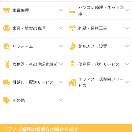
防水工事
パソコン修理・ネット回
ペット火葬・葬儀
消臭・脱臭
ハウスクリーニング
家電修理
線
エアコンクリーニング
バスルームクリーニング
エアコン修理
パソコン修理
家具・雑貨の修理
外壁・屋根工事
家具修理
屋根工事
ピアノ調律 ピアノ修理
解体工事
リフォーム
防犯カメラ設置
瓦工事
外壁塗装・外壁工事
外張り断熱工事
内装工事
防犯カメラ設置
手すり設置
盗聴器・その他調査診断
便利屋・代行サービス
家全体のリフォーム
断熱工事
耐震工事
オフィス・店舗向けサー
盗聴器調査
家具組立・移動
引越し・配送サービス
ビス
引越し
自動ドア修理
その他
井戸掘り工事（さく井工事）
ドアノブ修理の業者を地域から探す