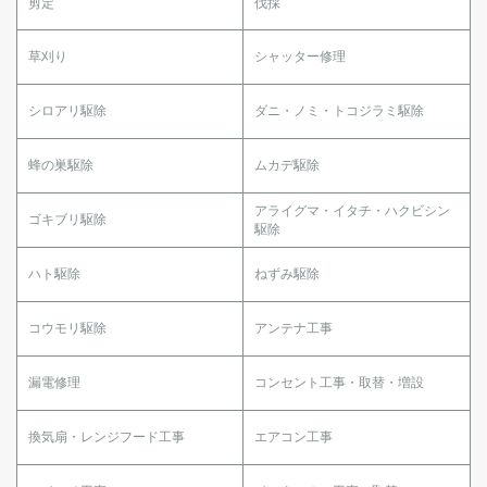
剪定
伐採
草刈り
シャッター修理
シロアリ駆除
ダニ・ノミ・トコジラミ駆除
蜂の巣駆除
ムカデ駆除
アライグマ・イタチ・ハクビシン
ゴキブリ駆除
駆除
ハト駆除
ねずみ駆除
コウモリ駆除
アンテナ工事
漏電修理
コンセント工事・取替・増設
換気扇・レンジフード工事
エアコン工事