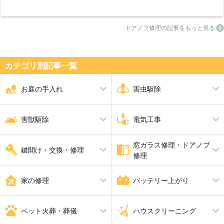
ドアノブ修理の記事をもっと見る
カテゴリ別記事⼀覧
お庭の手入れ
害虫駆除
剪定
シロアリ駆除
伐採
ダニ・ノミ・トコジラミ駆除
害獣駆除
電気工事
草刈り
蜂の巣駆除
芝張り
ムカデ駆除
砂利敷き
アリ駆除
シャッター修理
ゴキブリ駆除
窓ガラス修理・ドアノブ
アライグマ・イタチ・ハクビシ
アンテナ工事
ハト駆除
漏電修理
鍵開け・交換・修理
アスファルト工事
ブロック工事・コンクリート工
修理
ン駆除
コンセント工事・取替・増設
換気扇・レンジフード工事
事
ねずみ駆除
エアコン工事
コウモリ駆除
スイッチ工事
電動シャッター設置・修理
鍵開け・交換・修理
ガラス修理・交換
合い鍵製作
ドアノブ修理
家の修理
バッテリー上がり
照明工事
LAN配線工事
補助カギ取り付け
防犯鍵
インターホン工事・取替
分電盤工事
ＬＥＤ工事
電気工事全般
水漏れ修理・トイレつまり工事
バッテリー上がり
雨漏り修理
ペット火葬・葬儀
ハウスクリーニング
畳・襖・障子張り替え
給湯器修理・交換