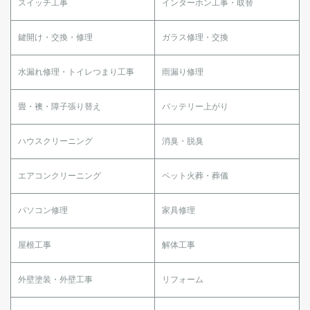
スイッチ工事
インターホン工事・取替
鍵開け・交換・修理
ガラス修理・交換
水漏れ修理・トイレつまり工事
雨漏り修理
畳・襖・障子張り替え
バッテリー上がり
ハウスクリーニング
消臭・脱臭
エアコンクリーニング
ペット火葬・葬儀
パソコン修理
家具修理
屋根工事
解体工事
外壁塗装・外壁工事
リフォーム