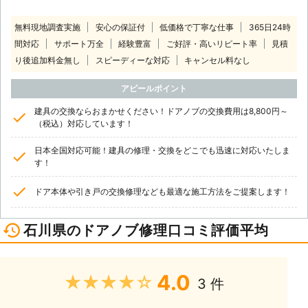
無料現地調査実施
安心の保証付
低価格で丁寧な仕事
365日24時
間対応
サポート万全
経験豊富
ご好評・高いリピート率
見積
り後追加料金無し
スピーディーな対応
キャンセル料なし
アピールポイント
建具の交換ならおまかせください！ドアノブの交換費用は8,800円～
（税込）対応しています！
日本全国対応可能！建具の修理・交換をどこでも迅速に対応いたしま
す！
ドア本体や引き戸の交換修理なども最適な施工方法をご提案します！
石川県のドアノブ修理口コミ評価平均
4.0
★★★★★
3 件