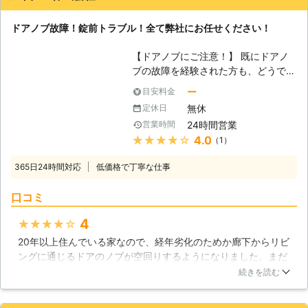
ドアノブ故障！錠前トラブル！全て弊社にお任せください！
【ドアノブにご注意！】 既にドアノ
ブの故障を経験された方も、どうでな
い方も、今一度ドアノブについて考え
ー
目安料金
てみてはいかがでしょうか。一見汚れ
無休
定休日
が無いように見えるドアノブも、その
24時間営業
営業時間
内部は知らず知らずのうちに傷んでい
★★★★★
4.0
（1）
るかもしれませんよ。特に石川県は豪
雪地帯でもあり、その気温差から冬季
365日24時間対応
低価格で丁寧な仕事
にかけてドアノブが傷みやすい環境が
作られやすくなります。 アイクス株
口コミ
式会社は鍵の専門会社ではあります
が、ドアノブ修理にも数多の実績があ
4
★★★★★
ります。ドアノブ修理・交換をお考え
20年以上住んでいる家なので、経年劣化のためか廊下からリビ
の際は、弊社を選択肢の一つに加えて
ングに通じるドアのノブが空回りするようになりました。まだ
みてはいかがでしょうか？ 【ドアノ
大丈夫かなとも思ったのですが開けにくくて不便ですし、外れ
ブの種類】 しかしいざドアノブ交換
続きを読む
たり開かなくなったりすると困るので業者の方にお願いするこ
に踏み切ろうとしても「そもそもドア
とに。レバーハンドルにも交換できるとのことなので、その方
ノブの種類もわからない」という方が