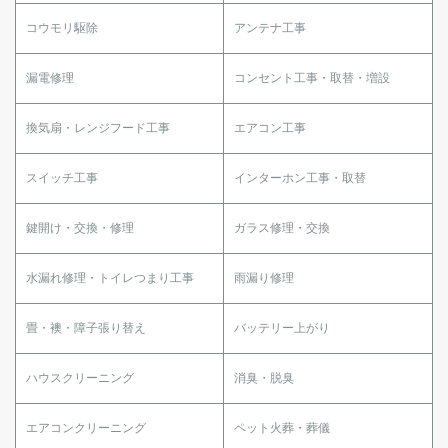
コウモリ駆除
アンテナ工事
漏電修理
コンセント工事・取替・増設
換気扇・レンジフード工事
エアコン工事
スイッチ工事
インターホン工事・取替
鍵開け・交換・修理
ガラス修理・交換
水漏れ修理・トイレつまり工事
雨漏り修理
畳・襖・障子張り替え
バッテリー上がり
ハウスクリーニング
消臭・脱臭
エアコンクリーニング
ペット火葬・葬儀