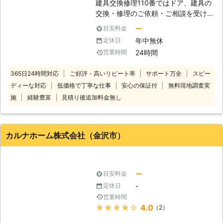
適な一品を選び出すのは骨の折れる作
建具交換修理110番ではドア、建具の
自信を持ってお届けできます。ドアノ
業になりますので、私たちがお手伝い
交換・修理のご依頼・ご相談を受け付
ブに関するお困りごとが生じた際は、
させていただきます。
けております。 『ドアが開かない』
24時間年中無休の当社にご連絡くだ
ー
目安料金
『ドアノブが壊れてしまった』などの
さい。深夜、休日問わずお伺いしてス
年中無休
定休日
ご依頼は勿論、『ドアをオシャレでス
ピーディーにドアノブトラブルを解決
24時間
営業時間
タイリッシュなものに変えたい』『サ
いたします。 【ドアノブ修理はお早
ッシの動きが悪いので新しく交換した
めに】 ドアノブは耐用年数の高い製
365日24時間対応
ご好評・高いリピート率
サポート万全
スピー
い』まで幅広く対応、ご提案させてい
品であり、何か事故でもない限りはい
ディーな対応
低価格で丁寧な仕事
安心の保証付
無料現地調査実
ただきます。 年間受付件数20万件以
きなり壊れるということはあまりあり
上とお客様にもご好評をいただいてお
施
経験豊富
見積り後追加料金無し
ません。具合が少しずつ悪くなり、あ
ります！ ※弊社運営サイト全体の年間
る日とうとう開閉できなくなってしま
受付件数 ドア、建具の交換・修理の
う……というのが一般的です。そこで
ご依頼・ご相談でしたら建具交換修理
日々の生活の快適性を維持するために
カルナホーム株式会社（金沢市）
110番にお気軽にご連絡ください。 建
も、ドアノブの不調を感じ始めた時点
具交換修理110番がお客様に選らばれ
でお早めにご相談ください。たとえ
る4つの理由 ■初めてのお客様でも安
ば、がたつき、空転などはよくある不
心してご利用いただける明朗会計
調のサインです。早めにドアノブ修理
ー
目安料金
建具交換修理110番ではドア、建具の
を行うことで、急にドアが開けられな
-
定休日
交換・修理を8,800円～（税込）承っ
くなってしまうというトラブルを防ぐ
営業時間
ております。 お見積りも無料で安
ことができます。
★★★★★
4.0
（2）
心してご利用していただけます。 ※対
応エリア、加盟店により記載価格で対