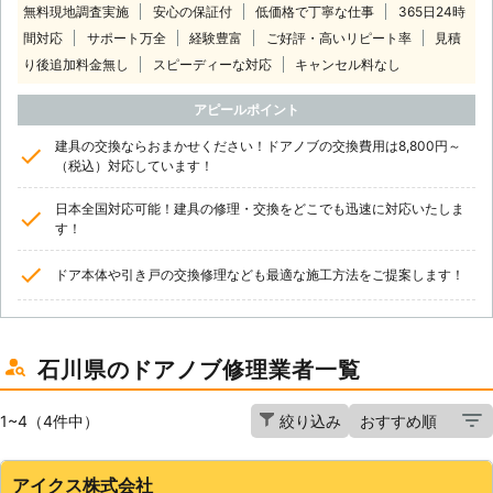
無料現地調査実施
安心の保証付
低価格で丁寧な仕事
365日24時
間対応
サポート万全
経験豊富
ご好評・高いリピート率
見積
り後追加料金無し
スピーディーな対応
キャンセル料なし
アピールポイント
建具の交換ならおまかせください！ドアノブの交換費用は8,800円～
（税込）対応しています！
日本全国対応可能！建具の修理・交換をどこでも迅速に対応いたしま
す！
ドア本体や引き戸の交換修理なども最適な施工方法をご提案します！
石川県のドアノブ修理業者一覧
1~4（4件中）
絞り込み
アイクス株式会社