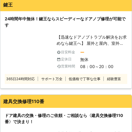
が開け閉めが楽かなと思ってレバーハンドルにしました。ドア
多いのではないでしょうか。ここで
鍵王
が開けやすくなって感謝しています。空回りするドアノブ以外
は、代表的なドアノブの一例をご紹介
のドアノブも見ましょうかと言ってくれましたが、また困った
いたします。 まず、握り玉タイプと
24時間年中無休！鍵王ならスピーディーなドアノブ修理が可能で
らお願いするということにしました。
して名高い物が「円筒錠・インテグラ
す
ル錠」です。しかし、実はこの二つは
石川県
金沢市
2016年12月21日
あまりお勧めはできません。握り玉タ
【迅速なドアノブトラブル解決をお求
イプは小さなお子様やご高齢の方にと
めなら鍵王へ】 屋外と屋内、室外と
って使いにくく、また防犯性も低いの
室内を隔てるドア。それを開閉するの
ー
目安料金
です。特別な技術が無くても、力づく
に必要なのがドアノブなのは言うまで
で破壊、開錠されてしまうかもしれま
無休
定休日
もないことですが、そのような役割が
せん。 そこで近年急速に広がりを見
08：00～20：00
営業時間
あるからこそドアノブが故障した時は
せているのが、レバーハンドルタイプ
想像以上に大変なことになります。た
のドアノブです。力を加えやすく、両
365日24時間対応
サポート万全
低価格で丁寧な仕事
経験豊富
とえば、ドアノブが回らなくなってし
手がふさがっていても簡単に開けるこ
まった。ドアノブが空回りばかりして
とができるため、まさにバリアフリー
ドアが開かない。ドアノブが取れてし
のためのドアノブなのです。 他には
まった……など、ドアノブトラブルを
建具交換修理110番
アンティーク調のサムラッチ錠など、
挙げればキリがありません。そしてそ
一口に「ドアノブ」と言ってもその種
のような時に求められるのが迅速な解
類は様々です。あまり調べたことの無
ドア建具の交換・修理のご依頼・ご相談なら〈建具交換修理110
決力です。 ドアノブと鍵はセットの
い方は、その種類の多さに目が回って
番〉で決まり！
関係。だからこそ、鍵屋である「鍵
しまうかもしれません。その中から最
王」はドアノブ修理・交換サービスも