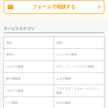
フォーム
で
相談
する
サービスカテゴリ
剪定
伐採
草刈り
シャッター修理
シロアリ駆除
ダニ・ノミ・トコジラミ駆除
蜂の巣駆除
ムカデ駆除
アライグマ・イタチ・ハクビシン
ゴキブリ駆除
駆除
ハト駆除
ねずみ駆除