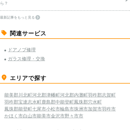
ら？
最新記事をもっと見る
関連サービス
ドアノブ修理
ガラス修理・交換
エリアで探す
能美郡川北町
河北郡津幡町
河北郡内灘町
羽咋郡志賀町
羽咋郡宝達志水町
鹿島郡中能登町
鳳珠郡穴水町
鳳珠郡能登町
七尾市
小松市
輪島市
珠洲市
加賀市
羽咋市
かほく市
白山市
能美市
金沢市
野々市市