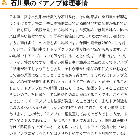
石川県のドアノブ修理事情
日本海に突き出た形が特徴的な石川県は、その地形故に季節風の影響を
よく受けます。特に一番日本海側に出ている能登地方に影響が現れてい
て、夏も涼しい気候が見られる地域です。加賀地方では能登地方に比べ
れば暖かい気候ですが、年間平均気温は13℃ほどなので涼しい部類でし
ょう。雨は多く、冬の雪も多い地域です。年間の雨量は2800ミリを超
えていて、全国の中でもトップクラスの雨が降る地域でもあります。こ
の地域でドアノブについて気を付けることといえば、結露ではないでし
ょうか。特に冬ですが、暖かい部屋と寒い室外との差によってドアノブ
に結露が出てしまうこともあり、それが細かい部品の中に入り込むなど
して錆の原因になってしまうこともあり得ます。そうなればドアノブ交
換などの作業が発生するでしょう。またドア付近にカビが発生すること
もあり、ドアノブだけの問題ではありません。部屋を寒くすることはで
きないので、対応策としては断熱性の高い扉にすることです。こうする
ことによってドアノブにも結露が発生することはなく、またドア付近も
気温の変化があまり発生しないので1年を通して過ごしやすい環境に変
わります。この時にドアノブも一度見直してみてはどうでしょうか。ド
アを変えるのであれば、一度に色々と変えてみましょう。防犯鍵を取り
付けて防犯性を上げてみることも良いですし、ドアノブ交換で使いやす
いドアノブに変えることで出入りをしやすくすることも可能です。石川