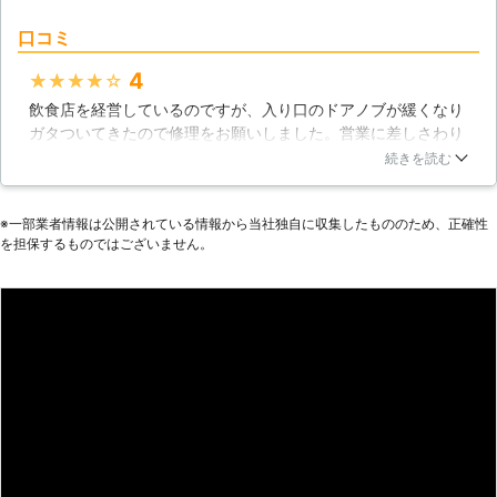
応できない場合がございます。 ※対応
口コミ
エリア・加盟店・現場状況により、事
前にお客様にご確認したうえで調査・
4
★★★★★
見積もりに費用をいただく場合がござ
飲食店を経営しているのですが、入り口のドアノブが緩くなり
います。 ■日本全国のご依頼に受付
ガタついてきたので修理をお願いしました。営業に差しさわり
対応可能 建具交換修理110番では日
があるので、早く工事してもらいたかったのですが、最終的に
続きを読む
本全国の加盟店と提携しております。
部品交換が必要だということになり時間が掛かってしまいまし
急なトラブルにもスピード対応が可
た。とても申し訳なさそうにしていた担当者の方の姿が印象的
能です！ ■熟練のスタッフが親切・
※⼀部業者情報は公開されている情報から当社独⾃に収集したもののため、正確性
です。しっかり直していただいたので、こちらにはとても感謝
丁寧に対応 建具交換修理110番では
を担保するものではございません。
しております。
『建具のプロ』が建具の選定から施工
まで親切・丁寧に対応させていただき
石川県
金沢市
2016年10月14日
ます。 ■お客様満足度98％以上を記
録！ おかげさまで、建具交換修理
110番は多くのお客様にご利用いただ
き、お客様満足度98％を記録する事
ができました！ これからもお客さ
ま一人1人に親切・丁寧な接客を心掛
け、ご満足いただけるよう日々努力し
てまいります。 ※弊社受付の満足度調
査より（2016年7月実施）