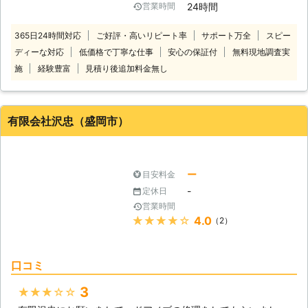
24時間
営業時間
タイリッシュなものに変えたい』『サ
選んでいただければ光栄です。 【壊
ッシの動きが悪いので新しく交換した
れた時はこんなに大変】 ドアノブの
365日24時間対応
ご好評・高いリピート率
サポート万全
スピー
い』まで幅広く対応、ご提案させてい
耐用年数は短くても10年ほどとされ
ディーな対応
低価格で丁寧な仕事
安心の保証付
無料現地調査実
ただきます。 年間受付件数20万件以
ています。ドアを開閉するために必要
上とお客様にもご好評をいただいてお
施
経験豊富
見積り後追加料金無し
な部分ですから、毎日触れることを考
ります！ ※弊社運営サイト全体の年間
えて丈夫に造られています。しかし、
受付件数 ドア、建具の交換・修理の
頻繁にドアを開閉すれば、ネジの緩み
ご依頼・ご相談でしたら建具交換修理
などで外れてしまったり壊れてしまい
有限会社沢忠（盛岡市）
110番にお気軽にご連絡ください。 建
ます。最悪の場合、トイレや室内に閉
具交換修理110番がお客様に選らばれ
じ込められてしまい大変です。トラブ
る4つの理由 ■初めてのお客様でも安
ルに遭わないためにも、動きが鈍いド
心してご利用いただける明朗会計
アノブなどは早めに修理しましょう。
ー
目安料金
建具交換修理110番ではドア、建具の
-
定休日
交換・修理を8,800円～（税込）承っ
営業時間
ております。 お見積りも無料で安
★★★★★
4.0
（2）
心してご利用していただけます。 ※対
応エリア、加盟店により記載価格で対
応できない場合がございます。 ※対応
口コミ
エリア・加盟店・現場状況により、事
前にお客様にご確認したうえで調査・
3
★★★★★
見積もりに費用をいただく場合がござ