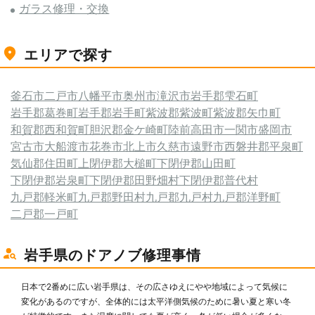
ガラス修理・交換
エリアで探す
釜石市
二戸市
八幡平市
奥州市
滝沢市
岩手郡雫石町
岩手郡葛巻町
岩手郡岩手町
紫波郡紫波町
紫波郡矢巾町
和賀郡西和賀町
胆沢郡金ケ崎町
陸前高田市
一関市
盛岡市
宮古市
大船渡市
花巻市
北上市
久慈市
遠野市
西磐井郡平泉町
気仙郡住田町
上閉伊郡大槌町
下閉伊郡山田町
下閉伊郡岩泉町
下閉伊郡田野畑村
下閉伊郡普代村
九戸郡軽米町
九戸郡野田村
九戸郡九戸村
九戸郡洋野町
二戸郡一戸町
岩手県のドアノブ修理事情
日本で2番めに広い岩手県は、その広さゆえにやや地域によって気候に
変化があるのですが、全体的には太平洋側気候のために暑い夏と寒い冬