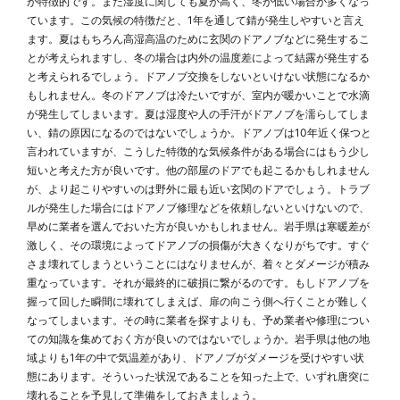
が特徴的です。また湿度に関しても夏が高く、冬が低い場合が多くなっ
ています。この気候の特徴だと、1年を通して錆が発生しやすいと言え
ます。夏はもちろん高湿高温のために玄関のドアノブなどに発生するこ
とが考えられますし、冬の場合は内外の温度差によって結露が発生する
と考えられるでしょう。ドアノブ交換をしないといけない状態になるか
もしれません。冬のドアノブは冷たいですが、室内が暖かいことで水滴
が発生してしまいます。夏は湿度や人の手汗がドアノブを濡らしてしま
い、錆の原因になるのではないでしょうか。ドアノブは10年近く保つと
言われていますが、こうした特徴的な気候条件がある場合にはもう少し
短いと考えた方が良いです。他の部屋のドアでも起こるかもしれません
が、より起こりやすいのは野外に最も近い玄関のドアでしょう。トラブ
ルが発生した場合にはドアノブ修理などを依頼しないといけないので、
早めに業者を選んでおいた方が良いかもしれません。岩手県は寒暖差が
激しく、その環境によってドアノブの損傷が大きくなりがちです。すぐ
さま壊れてしまうということにはなりませんが、着々とダメージが積み
重なっています。それが最終的に破損に繋がるのです。もしドアノブを
握って回した瞬間に壊れてしまえば、扉の向こう側へ行くことが難しく
なってしまいます。その時に業者を探すよりも、予め業者や修理につい
ての知識を集めておく方が良いのではないでしょうか。岩手県は他の地
域よりも1年の中で気温差があり、ドアノブがダメージを受けやすい状
態にあります。そういった状況であることを知った上で、いずれ唐突に
壊れることを予見して準備をしておきましょう。