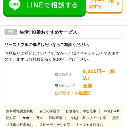
フォーム
で
相
談
する
生活110番おすすめサービス
PR
リーズナブルに修理したいならご相談ください。
お見積りに満足していただけなかった場合キャンセルもできます
ので、まずは無料お見積りをお申し付け下さい。
8,800円～（税
目安料金
込）
全国
対応エリア
公式サイトを確認
無料現地調査実施
安心の保証付
低価格で丁寧な仕事
365日24時
間対応
サポート万全
経験豊富
ご好評・高いリピート率
見積
り後追加料金無し
スピーディーな対応
キャンセル料なし