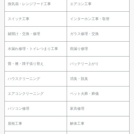
換気扇・レンジフード工事
エアコン工事
スイッチ工事
インターホン工事・取替
鍵開け・交換・修理
ガラス修理・交換
水漏れ修理・トイレつまり工事
雨漏り修理
畳・襖・障子張り替え
バッテリー上がり
ハウスクリーニング
消臭・脱臭
エアコンクリーニング
ペット火葬・葬儀
パソコン修理
家具修理
屋根工事
解体工事