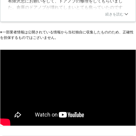
有限沢忠にお願いをして、ドアノブの修理をしてもらいまし
います。 ■日本全国のご依頼に受付
た。倉庫のドアノブが壊れてしまいとても焦っていたのです
対応可能 建具交換修理110番では日
が、連絡をしたその日に来てくれたためとても助かりました。
続きを読む
本全国の加盟店と提携しております。
経年劣化による部品の故障ということで、ノブ自体を取り換え
急なトラブルにもスピード対応が可
てもらいました。もっと高額な修理費用を請求されると思った
能です！ ■熟練のスタッフが親切・
※⼀部業者情報は公開されている情報から当社独⾃に収集したもののため、正確性
のですが、思ったより安くてよかったです。
丁寧に対応 建具交換修理110番では
を担保するものではございません。
『建具のプロ』が建具の選定から施工
岩手県
盛岡市
2016年11月17日
まで親切・丁寧に対応させていただき
ます。 ■お客様満足度98％以上を記
録！ おかげさまで、建具交換修理
110番は多くのお客様にご利用いただ
き、お客様満足度98％を記録する事
ができました！ これからもお客さ
ま一人1人に親切・丁寧な接客を心掛
け、ご満足いただけるよう日々努力し
てまいります。 ※弊社受付の満足度調
査より（2016年7月実施）