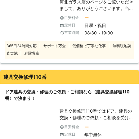
河北ガラス店のページをご覧いただき
らは、厚い信頼を得ており、技術・品
まして、ありがとうございます。当店
質のさらなる向上のために勉強を怠り
は、住まいを快適にするためのリフォ
ません。今後も、お客様の信頼・期待
ー
目安料金
ーム、トラブルを解決するための施工
を裏切らない施工を目指してまいりま
日曜・祝日
定休日
を行っています。店名にある通り、ガ
す。 【安心価格で責任を持って施
08:30～19:00
営業時間
ラス店ではありますが、ドアノブの施
工】 お客様に安心していただくため
工も大得意です。玄関や住宅内のドア
に、弊社では無料にてお見積りを出し
365日24時間対応
サポート万全
低価格で丁寧な仕事
無料現地調
ノブが壊れてしまった、デザインが違
ております。ドアノブ修理の際は、修
査実施
経験豊富
うドアノブを取り付けて心機一転した
理内容とお見積りをご検討のうえご依
いなど、ドアノブに関するお悩みがあ
頼ください。ご不明な点などございま
りましたら、当店までドアノブ修理を
したら、お気軽に担当スタッフにお尋
ご依頼ください。お客様のお悩み・生
ねいただければと思います。納得・安
建具交換修理110番
活に合わせたドアノブにさせていただ
心して任せていただくためにも、お客
きます。 【ご希望に合わせて柔軟対
様のご質問にはしっかりとお答えしま
ドア建具の交換・修理のご依頼・ご相談なら〈建具交換修理110
応】 当店は、お客様のご意見を反映
す。まずはご相談だけでも構いませ
番〉で決まり！
し、柔軟に対応することを心がけてお
ん。ドアノブ修理が必要なときは、弊
ります。ご予算重視のお客様には、ご
社までお問い合わせいただければ幸い
建具交換修理110番ではドア、建具の
予算に合った施工内容をご提案いたし
です。
交換・修理のご依頼・ご相談を受け付
ます。お見積りは無料で作成いたしま
けております。 『ドアが開かない』
すので、ご相談・お見積りだけでもお
ー
目安料金
『ドアノブが壊れてしまった』などの
気軽にお問い合わせください。ご検討
年中無休
定休日
ご依頼は勿論、『ドアをオシャレでス
ののち、数ある業者のなかから当店を