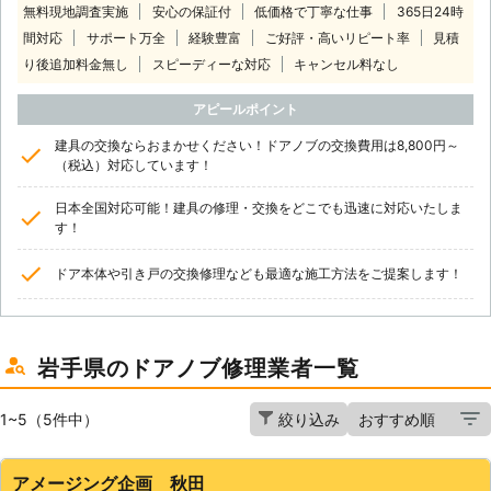
無料現地調査実施
安心の保証付
低価格で丁寧な仕事
365日24時
間対応
サポート万全
経験豊富
ご好評・高いリピート率
見積
り後追加料金無し
スピーディーな対応
キャンセル料なし
アピールポイント
建具の交換ならおまかせください！ドアノブの交換費用は8,800円～
（税込）対応しています！
日本全国対応可能！建具の修理・交換をどこでも迅速に対応いたしま
す！
ドア本体や引き戸の交換修理なども最適な施工方法をご提案します！
岩手県のドアノブ修理業者一覧
1~5（5件中）
絞り込み
アメージング企画 秋田