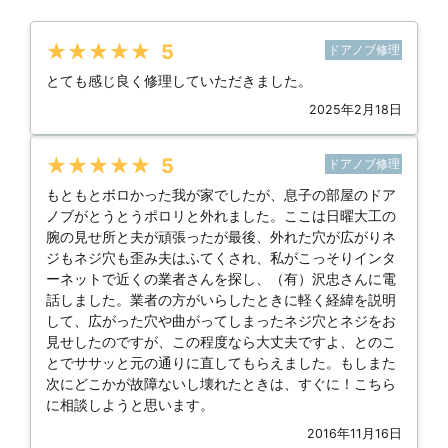
★★★★★
5
ドアノブ修理
とても感じ良く修理していただきました。
2025年2月18日
★★★★★
5
ドアノブ修理
もともとボロかった我が家でしたが、息子の部屋のドア
ノブがとうとうポロリと外れました。ここは日曜大工の
腕の見せ所と夫が頑張ったが最後、外れた穴が広がりネ
ジもネジ穴も歪み夫はふてくされ、私がこっそりインタ
ーネットで近くの業者さんを探し、（有）沢忠さんに電
話しました。業者の方がいらしたときに軽く経緯を説明
して、広がった穴や曲がってしまったネジ穴とネジをお
見せしたのですが、この程度なら大丈夫ですよ、とのこ
とでササッと元の通りに直してもらえました。もしまた
次にどこかが故障ないし壊れたときは、すぐに！こちら
に相談しようと思います。
2016年11月16日