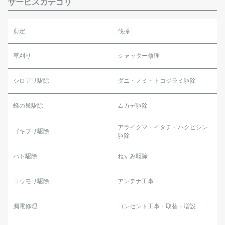
サービスカテゴリ
剪定
伐採
草刈り
シャッター修理
シロアリ駆除
ダニ・ノミ・トコジラミ駆除
蜂の巣駆除
ムカデ駆除
アライグマ・イタチ・ハクビシン
ゴキブリ駆除
駆除
ハト駆除
ねずみ駆除
コウモリ駆除
アンテナ工事
漏電修理
コンセント工事・取替・増設