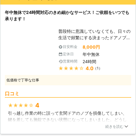
年中無休で24時間対応のきめ細かなサービス！ご依頼をいつでも
承ります！
普段特に意識していなくても、日々の
生活で頻繁にする決まったドアノブは
多くの人にあるのではないでしょう
8,000円
目安料金
か。もしも、そんなドアノブが急に使
年中無休
定休日
用できなくなったとしたら、場合によ
24時間
営業時間
っては使用頻度の高いドアノブである
★★★★★
4.0
（1）
ほど、大きな影響と問題を時間の経過
とともに生んでしまいます。そんなド
低価格で丁寧な仕事
アノブのトラブルの解決や未然の防止
に高い実績を持っているのが、私共ア
口コミ
メージング企画 秋田です。ドアノブ
修理による動作不良の解消から最適な
4
★★★★★
ドアノブへの交換まで、スピーディー
引っ越し作業の時に誤って玄関ドアのノブを損傷してしまい、
な対処と正確な判断でお客様のご依頼
鍵を差しても施錠できない状態になってしまいました。どうし
に安心と満足のサービスでお応えして
ようかと悩んでこちらの会社に修理を依頼したところ、当日中
います。住宅の玄関、店舗や各種施設
続きを読む
に現地に確認しに来て下さり、見積もり金額を提示してくれま
のドアなど、多様な場面に出張対応を