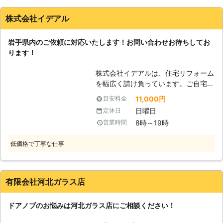
した。やむを得なかったのでその場で依頼を決め、翌日には壊
していますので、お困りの際や不安を
れたドアノブを修理してくれたので助かりました。ちょっと料
感じた時にはぜひ1度当社までご連絡
株式会社イデアル
金が高いと感じましたが、緊急性が高かったので致し方ないと
ください。 【お客様に合わせた誠心
感じています。
誠意のサービス】 アメージング企
岩手県内のご依頼に対応いたします！お問い合わせお待ちしてお
画 秋田はドアノブをはじめとした各
秋田県
秋田市
2016年12月19日
ります！
種住宅設備の修理、リフォームの他、
盗聴器調査などのご依頼も承っていま
株式会社イデアルは、住宅リフォーム
す。それぞれのご依頼でお客様のお気
を幅広く請け負っています。ご自宅の
持ちを最大限大切にし、安心してお任
お悩みを解決することに尽力しており
11,000円
目安料金
せいただけるサービスと配慮を徹底し
ます。ドアノブ修理のような部分的な
ています。毎日の暮らしをより快適で
日曜日
定休日
施工のご依頼も受けて付けております
安心できるものにしたいとお考えの時
8時～19時
営業時間
ので、ドアノブが壊れてしまった・ド
には、まずは何でもスタッフまでご相
アノブの調子が悪いなどで不便な思い
談ください。
低価格で丁寧な仕事
をされている方は、弊社にご相談くだ
さい。お客様の生活が快適になるよ
う、丁寧な作業で修理をさせていただ
きます。 【住環境を的確にサポー
有限会社河北ガラス店
ト】 弊社は、専門知識と確かな技術
を用いて、お客様の住環境を的確にサ
ドアノブのお悩みは河北ガラス店にご相談ください！
ポートすることを目標としておりま
す。今までご依頼くださったお客様か