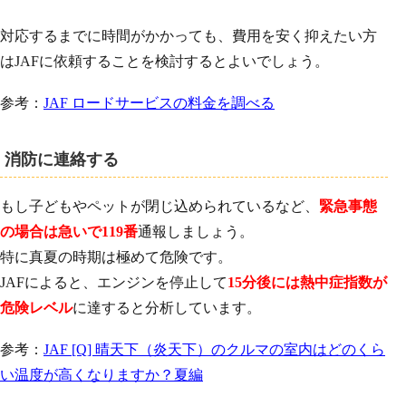
対応するまでに時間がかかっても、費用を安く抑えたい方
はJAFに依頼することを検討するとよいでしょう。
参考：
JAF ロードサービスの料金を調べる
消防に連絡する
もし子どもやペットが閉じ込められているなど、
緊急事態
の場合は急いで119番
通報しましょう。
特に真夏の時期は極めて危険です。
JAFによると、エンジンを停止して
15分後には熱中症指数が
危険レベル
に達すると分析しています。
参考：
JAF [Q] 晴天下（炎天下）のクルマの室内はどのくら
い温度が高くなりますか？夏編