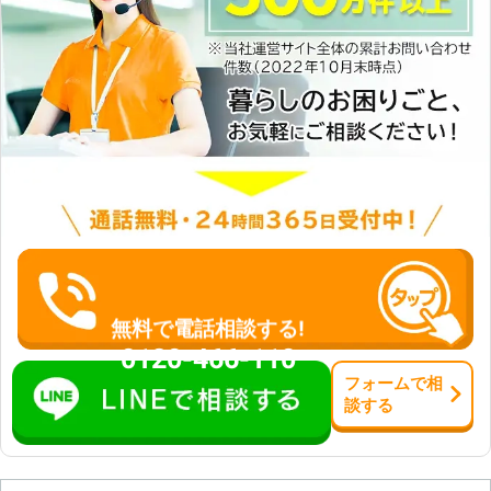
無料で電話相談する!
0120-466-110
フォーム
で
相
談
する