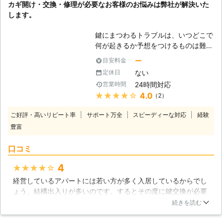
カギ開け・交換・修理が必要なお客様のお悩みは弊社が解決いた
す。そんなインロックの際に当社にお
します。
電話していただき、自動車のボディタ
イプやカギの形状をお伝え頂ければど
鍵にまつわるトラブルは、いつどこで
んなにセキュリティの高いお車でもす
何が起きるか予想をつけるものは難し
ぐに開錠作業を行うことが出来ます。
いものです。弊社ではお客さまからの
ー
目安料金
最近のお車はセキュリティの向上のた
カギ開け・交換・修理などのご要望が
め、お客様自身で開錠を行うことが難
ない
定休日
あれば、エリア内であればどこにでも
しくなってしまい、特殊な工具を用い
24時間対応
営業時間
駆けつけることが可能です。例えば買
て開錠しなければなりませんので、イ
★★★★★
4.0
（2）
い物に立ち寄った際のコンビニの駐車
ンロックの際には至急アンサーテクノ
場であっても、営業先の駐車場であっ
サービスまでお電話ください。
ご好評・高いリピート率
サポート万全
スピーディーな対応
経験
ても、もちろんご自宅であっても、鍵
豊富
のトラブルが起こればその場から動く
ことができなくなってしまいます。そ
口コミ
のような悩みを持つお客様の代わり
に、弊社のスタッフが迅速に対応いた
4
★★★★★
します。詳しい事情や不安など、お電
経営しているアパートには若い方が多く入居しているからでし
話の際に対応のスタッフに何なりとお
ょう、結構出入りが多いのです。するとその度に鍵交換が必要
申し付けください。
になりますので、いつもこちらにお願いをしています。急な退
続きを読む
去があっても早めに対応してくださるので、次の入居者を早め