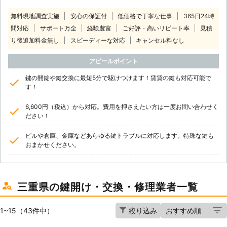
無料現地調査実施
安心の保証付
低価格で丁寧な仕事
365日24時
間対応
サポート万全
経験豊富
ご好評・高いリピート率
見積
り後追加料金無し
スピーディーな対応
キャンセル料なし
アピールポイント
鍵の開錠や鍵交換に最短5分で駆けつけます！賃貸の鍵も対応可能で
す！
6,600円（税込）から対応。費用を押さえたい方は一度お問い合わせく
ださい！
ビルや倉庫、金庫などあらゆる鍵トラブルに対応します。特殊な鍵も
おまかせください。
三重県の鍵開け・交換・修理業者一覧
1~15（43件中）
絞り込み