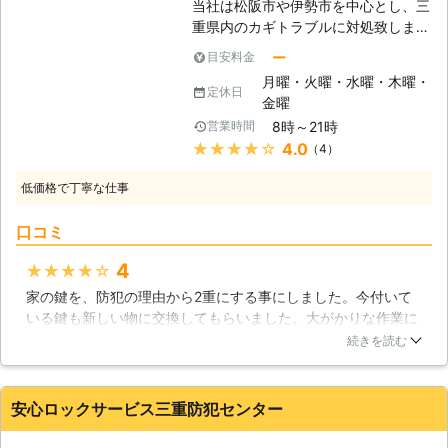
三重県
四日市市
2016年12月18日
当社は松阪市や伊勢市を中心とし、三
ますし、またピッキングなどに弱いと
重県内のカギトラブルに対処致しま
いう点があるため、新しいカギにカギ
す！24時間年中無休でお客様のトラ
ー
目安料金
交換をした方が良いのです。基本的に
ブルを受け付けておりますので、突然
月曜・火曜・水曜・木曜・
カギは耐久年数が10年程と言われて
のハプニングもご安心ください。自動
定休日
金曜
います。この年数を超えている場合
車、バイクのキーの閉じ込みや紛失に
や、使い勝手が悪くなってきた場合は
8時～21時
営業時間
も対応し、迅速な開錠、キー製作を行
カギ交換を検討しましょう。その方が
★★★★★
4.0
（4）
います。開錠が困難な特殊なタイプの
住宅の安全にとっても良いはずです。
キーもアンサーテクノサービスにお任
低価格で丁寧な仕事
せ頂ければ、短時間で開錠しトラブル
解決に努めますので、お気軽にお電話
口コミ
ください。勿論、住宅のカギ交換、修
理、電子錠取付なども行っています！
4
★★★★★
【スピーディーなインロック開錠】
家の鍵を、防犯の理由から2重にする事にしました。今付いて
当社では主に自動車のインロックやバ
いる鍵も新しい物に交換してもらいました。大がかりな作業に
イクのメットイン時に迅速に対応致し
なるのかと思いましたが、とても早く作業が終わり驚きまし
ます。インロックとは車内にキーを残
続きを読む
た。心配だった防犯の面も強化もでき、安心して生活する事が
したまま施錠してしまうキーの閉じ込
できます。親切に説明していただき、対応もとても良かったで
みのことで、インロックしてしまった
す。ありがとうございました。
場合、簡単に開錠することが難しくな
安心ロックサービス三重防犯センター
ってしまいます。お急ぎの方や外出中
三重県
松阪市
2016年12月22日
の方がインロックしてしまえば大変で