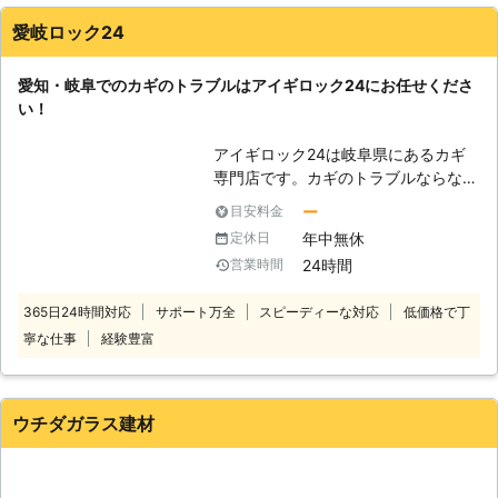
に探すことができますし、アパートと私の自宅の鍵に関する防
犯についての相談にものって頂いています。
愛岐ロック24
三重県
伊勢市
2016年12月15日
愛知・岐阜でのカギのトラブルはアイギロック24にお任せくださ
い！
アイギロック24は岐阜県にあるカギ
専門店です。カギのトラブルならなん
でもお任せください！他でお断りをう
ー
目安料金
けたようなカギでもご相談可能です。
年中無休
定休日
ご相談、お見積りは無料です。 ★こ
24時間
営業時間
んなときはアイギロックにご連絡くだ
さい★ 「カギをなくしてしまっ
365日24時間対応
サポート万全
スピーディーな対応
低価格で丁
た！」 「カギを交換したい」 「カギ
寧な仕事
経験豊富
が回らなくなってしまった…」 「ド
アノブが外れてしまった！」 などな
ど、カギについてお困り、お悩みのと
きはアイギロック24までご連絡くだ
ウチダガラス建材
さい。 カギの紛失、防犯のためのカ
ギの交換、カギの修理・開錠など、な
んでもご対応いたします！365日24