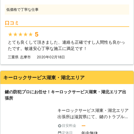
年々増加してきています。 このよう
った場合にも優秀なスタッフが即座に
に地域を中心に信頼を広げてきた株式
低価格で丁寧な仕事
駆けつけさせて頂きますので、安心し
会社アイチロックだからこそ、「任せ
てお任せください。明確な料金プラン
て安心、頼んで良かった！」と思って
口コミ
とクオリティの高い施工技術により、
いただけるサービスをご提供させてい
長期間ご安心頂ける上に日頃の生活の
5
★★★★★
ただいております。
利便性向上という目的でも高い効果を
とても良くして頂きました、連絡も正確ですし人間性も良かっ
期待する事が可能となります。 【外
たです。敏速安心丁寧な施工に満足です！
車やイモビライザーなど特殊なカギに
も対応しています】 高い技術力と
三重県
志摩市
2020年02月18日
数々の手間を必要とする海外の輸入品
などの特殊なカギからイモビライザー
と呼ばれる専用キーまで、幅広い業務
キーロックサービス湖東・湖北エリア
内容で解決を提案する事が可能です。
当社には一流の経験豊富な技術者が揃
鍵の防犯プロにお任せ！キーロックサービス湖東・湖北エリア出
っておりますので、短時間で高品質の
張所
施工技術を行う事が出来ます。それ故
に発生するご予算も低価格で解決する
キーロックサービス湖東・湖北エリア
事が可能となっておりますので、些細
出張所は滋賀県にて、鍵のトラブル解
な事でも何なりとご相談ください。
決、防犯対策をおこなっています。鍵
【カギのメンテナンスも高い需要があ
ー
目安料金
の紛失はとても困ります。特に深夜に
ります】 カギは故障、破損してしま
年中無休
定休日