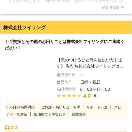
とを思い出します。朝出勤する時には急いでいるためか気にな
ば10秒、慣れていない人でも数分で
らないのですが、帰宅時に思い出しても中々近くの鍵屋さんは
開錠できてしまうのです。 【空き巣
続きを読む
開いておらず困っていました。ふと昼休みに思い出したので、
の手口】 空き巣の手口でよくあるの
次の公休日に鍵屋へ来てもらうことにしたのです。実際に確認
が、ピッキングという方法でカギを開
すると、内部にゴミが溜まっていることと合鍵の摩耗が進んで
けて住宅に侵入する方法です。ピッキ
株式会社フイリング
いるために合鍵は作りなおした方が良いものの、防犯性能があ
ングとは、カギを差し込むシリンダー
まり高くないタイプの鍵のため、ディンプルキーのような防犯
の鍵穴に特殊な工具を差し込み、鍵無
カギ交換とその他のお困りごとは株式会社フイリングにご連絡く
性能が高い錠前に交換するのも1つの手という話でした。もっ
しで錠をあける手口です。侵入犯罪の
ださい！
ともな話だったので交換を依頼しました。
手口は大きく分けて3つあり、誰もい
ない留守を狙う空き巣、夜寝ている時
三重県
四日市市
2016年12月30日
【息のつけるひと時を提供いたしま
に侵入する忍び込み、昼間の在宅中に
す】 私たち株式会社フイリングは三
も関わらず昼寝などしている時に入り
重県にてお客様の豊かな暮らしを応援
ー
目安料金
込む居空き。この3つの中で多いのは
する会社です。せわしない毎日の中で
「空き巣」で、全体の4割を占めま
日曜・祝日
定休日
日々忙殺されていきますと身近な大切
す。もちろん他の手口にも注意しなけ
8：00～17：00
営業時間
なものに気づけなくなってしまいま
ればいけないので、24時間油断は出
★★★★★
4.0
（6）
す。そんな中で当社をご利用いただ
来ません。ピッキング対策としては、
き、忙しい日常にほっと息のつけるひ
1つのドアに2つの鍵を付けることなの
365日24時間対応
ご好評・高いリピート率
サポート万全
スピー
と時をご提供しております。 【新し
で、カギ交換、補助カギの取り付けな
ディーな対応
低価格で丁寧な仕事
経験豊富
い扉】 家の扉というものは毎日何気
どは、株式会社ユーザーサポートにお
なく使っておりますが、私たちの生活
任せください。
口コミ
をしっかりと守ってくれています。し