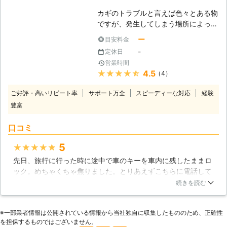
カギのトラブルと言えば色々とある物
ですが、発生してしまう場所によって
内容に若干の差があります。 例えば
ー
目安料金
玄関の場合は紛失や破損のトラブルが
-
定休日
多く考えられますが、時にはドアガー
営業時間
ドが勝手にかかったり小さなお子様が
★★★★★
4.5
（4）
触っていてつい閉じ込めてしまう事も
多いです。 車の場合はインロックと
ご好評・高いリピート率
サポート万全
スピーディーな対応
経験
言って車内にカギを閉じ込めてしまい
豊富
ます、バイクもメットケースの中に入
れっぱなしにして閉じ込める事もあり
口コミ
ます。 会社などのロッカーでは以前
使用していたカギを紛失してしまう事
5
★★★★★
や、管理していたつもりが散逸してい
先日、旅行に行った時に途中で車のキーを車内に残したままロ
る事もあり開けられないと言ったトラ
ック。めちゃくちゃ焦りました。とりあえずこちらに電話して
ブルなど、本当に時と場所でトラブル
来て頂いたのですが、電話での対応、来て下さった方の対応、
の内容は様々です。 こう言ったカギ
続きを読む
作業の速さ、どれをとってもとても丁寧で感激しました。特に
開けのご依頼なら、弊社にお電話頂け
凄く早く対応して下さって、本当に感謝しております。この後
れば経験と実績豊富なスタッフがいつ
※⼀部業者情報は公開されている情報から当社独⾃に収集したもののため、正確性
の旅行も日程通り終える事が出来ました。本当に有難う御座い
でも、どんなカギでも開錠しますの
を担保するものではございません。
ました。
で、お気軽にお電話ください。