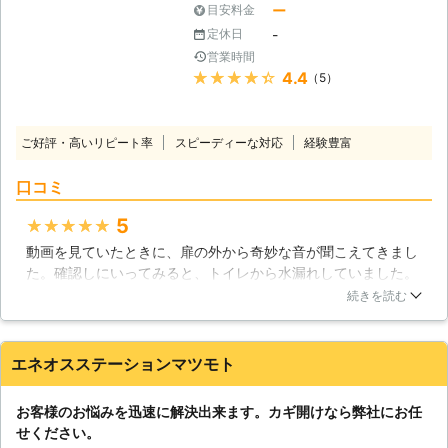
時間ご対応が可能です。お困りのとき
ー
目安料金
は迷わずアイギロック24にご連絡く
-
定休日
ださい！
営業時間
★★★★★
4.4
（5）
ご好評・高いリピート率
スピーディーな対応
経験豊富
口コミ
5
★★★★★
動画を見ていたときに、扉の外から奇妙な音が聞こえてきまし
た。確認しにいってみると、トイレから水漏れしていました。
そのまま様子を見ていましたが、一向に改善する気配がなかっ
続きを読む
たのです。そのため、仕方なく専門業者に来てもらうことにし
ました。かなりの金額がかかるのではないかと相当覚悟してい
ましたが、思ったより安い金額ですみました。
エネオスステーションマツモト
三重県
鈴鹿市
2016年12月31日
お客様のお悩みを迅速に解決出来ます。カギ開けなら弊社にお任
せください。