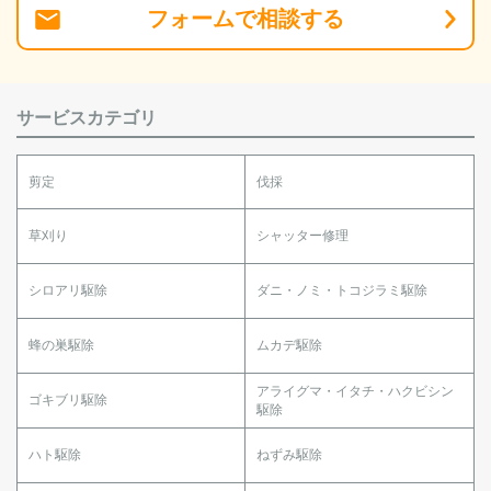
フォーム
で
相談
する
サービスカテゴリ
剪定
伐採
草刈り
シャッター修理
シロアリ駆除
ダニ・ノミ・トコジラミ駆除
蜂の巣駆除
ムカデ駆除
アライグマ・イタチ・ハクビシン
ゴキブリ駆除
駆除
ハト駆除
ねずみ駆除