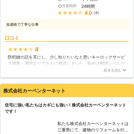
帰宅し、明日仕事なんて時はとても焦
った際に生活に支障をきたす恐れがあ
24時間
営業時間
りますし、今すぐに鍵開けを行ってほ
ります。一刻も早く解決する事が望ま
★★★★★
4.0
（6）
しいですよね。お任せください、私た
れる案件も少なくありません。当然こ
ちキーロックサービス湖東・湖北エリ
のようなトラブルにも喜んで対応させ
低価格で丁寧な仕事
ア出張所ならば、24時間即時対応の
て頂きますが、事前に確認を行う事で
サービスを行っています。 【防犯の
最悪の事態を避ける事も可能となりま
口コミ
大切さ】 犯罪などの理不尽な行為か
すので、是非お気軽にご利用くださ
ら大切なものを守るために自衛するこ
い。
4
★★★★★
とはとても重要です。そのための方法
防犯鍵の話を耳にし、少し知りたいなと思いキーロックサービ
として防犯対策というものがあるので
ス湖東・湖北エリアさんに相談しました。始めは相談レベルだ
す。この防犯対策には鍵も関わってき
ったのですが、スタッフさんの説明が良くて、つい話込んでし
ます。鍵は大切なものを守るために使
続きを読む
まいました。その日は見送ったのですが、やはり防犯鍵は魅力
うものですから、その性能を強化する
的だなと思い鍵交換してもらいました。元々古い家だったし、
ことで防犯性が上がります。他にも防
鍵を変える時期にスタッフさんが詳しく話してくれたので良い
犯カメラや様々な防犯グッズがありま
株式会社カーペンターネット
きっかけとなりました！
す。私たちは防犯性の高い鍵や、防犯
対策もご提案いたします。 【様々な
滋賀県
近江八幡市
2016年12月21日
住宅に強い私たちはカギにも強い！株式会社カーペンターネット
鍵】 鍵は次々と新しいものが開発さ
です！
れ、それに伴い防犯性も上がってきま
した。私たちはそれらの情報や構造を
私たち株式会社カーペンターネットは
しり、お客様の鍵のトラブルの際、直
三重県にて、建物のリフォームを行っ
ぐに対応できるように日々研究をし、