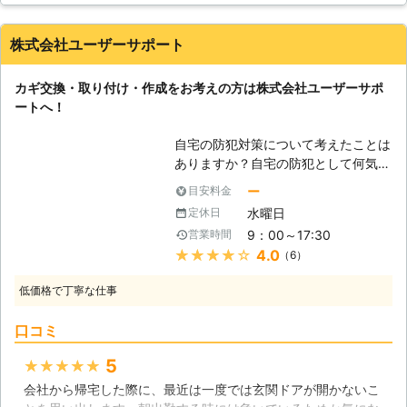
心してお任せいただける丁寧なサービ
開けだけお願いしました。バイトがえりの夜中だったのでひま
スを徹底しています。カギ交換の前に
わり工務店さんにしか電話できなかったのですが、迅速な対応
はしっかりと現地調査を行い、状態報
株式会社ユーザーサポート
に救われました！
告やカギ交換のご提案を分かり易くご
説明、カギ交換の施工後は、防犯など
三重県
四日市市
2016年12月14日
カギ交換・取り付け・作成をお考えの方は株式会社ユーザーサポ
の機能性、スタッフの迅速な作業、そ
ートへ！
して料金の面でも、お客様にご満足い
ただけるサービスを提供いたします。
自宅の防犯対策について考えたことは
【生活のご相談に広く対応していま
ありますか？自宅の防犯として何気な
す】 当社はカギ交換の他、カギ修
く使っているものは、玄関などの「カ
ー
目安料金
理、カギ開けなどのカギに関する作業
ギ」ではないでしょうか。どこの家に
全般に対応可能です。また、サッシ修
水曜日
定休日
も必ず付いているカギですが、このカ
理やリフォーム工事などの生活に関す
9：00～17:30
営業時間
ギが無ければ空き巣に入って下さいと
る工事も広く取扱っていますので、お
★★★★★
4.0
（6）
言っているようなものです。そのた
困りごとやご希望がある時にはいつで
め、カギは必ず付ける必要があり、当
もお気軽にご相談ください。
低価格で丁寧な仕事
たり前のように付いているのです。し
かし、空き巣犯の手口は日々巧妙にな
口コミ
り、簡単なカギだとすぐに開けられて
しまいます。空き巣犯が一番開けやす
5
★★★★★
いのは、古いタイプのギザギザになっ
会社から帰宅した際に、最近は一度では玄関ドアが開かないこ
ているカギです。このタイプは早けれ