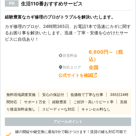
生活110番おすすめサービス
PR
経験豊富なカギ修理のプロがトラブルを解決いたします。
カギ修理のプロが、24時間365日、お電話1本で迅速にカギに関す
るお困り事を解決いたします。迅速・丁寧・安価を心がけたサー
ビスに自信あり！
6,600円～（税
目安料金
込）
全国
対応エリア
公式サイトを確認
無料現地調査実施
安心の保証付
低価格で丁寧な仕事
365日24時
間対応
サポート万全
経験豊富
ご好評・高いリピート率
見積
り後追加料金無し
スピーディーな対応
キャンセル料なし
アピールポイント
鍵の開錠や鍵交換に最短5分で駆けつけます！賃貸の鍵も対応可能で