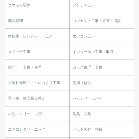
コウモリ駆除
アンテナ工事
漏電修理
コンセント工事・取替・増設
換気扇・レンジフード工事
エアコン工事
スイッチ工事
インターホン工事・取替
鍵開け・交換・修理
ガラス修理・交換
水漏れ修理・トイレつまり工事
雨漏り修理
畳・襖・障子張り替え
バッテリー上がり
ハウスクリーニング
消臭・脱臭
エアコンクリーニング
ペット火葬・葬儀