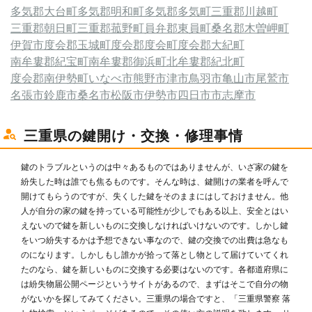
多気郡大台町
多気郡明和町
多気郡多気町
三重郡川越町
三重郡朝日町
三重郡菰野町
員弁郡東員町
桑名郡木曽岬町
伊賀市
度会郡玉城町
度会郡度会町
度会郡大紀町
南牟婁郡紀宝町
南牟婁郡御浜町
北牟婁郡紀北町
度会郡南伊勢町
いなべ市
熊野市
津市
鳥羽市
亀山市
尾鷲市
名張市
鈴鹿市
桑名市
松阪市
伊勢市
四日市市
志摩市
三重県の鍵開け・交換・修理事情
鍵のトラブルというのは中々あるものではありませんが、いざ家の鍵を
紛失した時は誰でも焦るものです。そんな時は、鍵開けの業者を呼んで
開けてもらうのですが、失くした鍵をそのままにはしておけません。他
人が自分の家の鍵を持っている可能性が少しでもある以上、安全とはい
えないので鍵を新しいものに交換しなければいけないのです。しかし鍵
をいつ紛失するかは予想できない事なので、鍵の交換での出費は急なも
のになります。しかしもし誰かが拾って落とし物として届けていてくれ
たのなら、鍵を新しいものに交換する必要はないのです。各都道府県に
は紛失物届公開ページというサイトがあるので、まずはそこで自分の物
がないかを探してみてください。三重県の場合ですと、「三重県警察 落