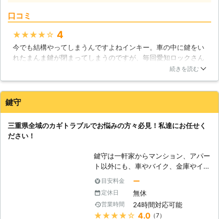
どご相談を受け付けております。お気
口コミ
軽にご質問ください。 【素早く丁寧
に施工致します】 カギに関するトラ
4
★★★★★
ブルは「迅速に」「完璧に」修理する
今でも結構やってしまうんですよねインキー。車の中に鍵をい
というのが株式会社アイチロックのモ
れたまんま鍵が閉まってしまうのですが、毎回愛知ロックさん
ットーです。当社では、できることは
に来てもらってるので少し口コミしようかと。今回のケースは
可能な限り対応するというスタンスで
続きを読む
自動車の鍵に家の鍵も付いていたのでダブルパンチですよね。
日々の業務に取り組んでいます。お客
ましてや夜だったので申し訳なかったのですが24時までやって
様の抱えている問題に取り組み、解決
いるので電話して取ってもらいました。本当に毎回助かってい
したいという気概で従業員一同誠意を
鍵守
ます。今後も何かありましたら宜しくお願いします。
持って取り組んでいます。 このよう
な取り組みから、お客様から「アイチ
愛知県
名古屋市千種区
2016年11月30日
三重県全域のカギトラブルでお悩みの方々必見！私達にお任せく
ロックに任せてよかった」「他ででき
ださい！
なかったことがアイチロックではでき
た！」などの声を耳にする機会が増え
鍵守は一軒家からマンション、アパー
てきました。 【リピーターも増加中
ト以外にも、車やバイク、金庫やイン
です！】 株式会社アイチロックで
テリア、物置に至るまで、鍵開け、鍵
ー
目安料金
は、行っている業務の幅広さ、そして
修理、鍵交換など様々なカギのトラブ
専門性の高さに関心をもってくださっ
無休
定休日
ルに精通している会社です。日常生活
ている人が多いため、リピーターとし
24時間対応可能
営業時間
で起こりうる経年劣化などの異常から
て再びお店を訪問してくださる方も
★★★★★
4.0
（7）
緊急を要するトラブルが発生してしま