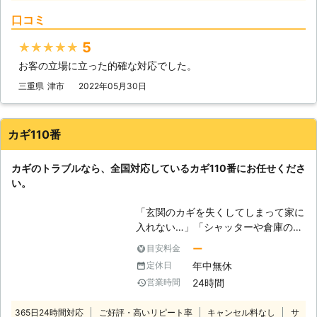
ですよね。「鍵をなくして家に入れな
口コミ
い！」「車の鍵をインロックしてしま
った！」このようなトラブルが起きた
5
★★★★★
ら当店にご連絡を。 当店は三重県松
お客の立場に立った的確な対応でした。
阪市に拠点をおく鍵開け屋さんです。
24時間営業していますので、急なご
三重県
津市
2022年05月30日
依頼でもお客様の元まで駆けつけて解
決します。「三重県で鍵開け業者を探
している」そんな時は当店にご連絡く
カギ110番
ださい。 【対応例】 玄関、勝手口、
室内ドア、シャッター鍵開け バイ
カギのトラブルなら、全国対応しているカギ110番にお任せくださ
ク、車の鍵開け（インロック） 家庭
い。
用、業務用金庫鍵開け（シリンダー・
ダイヤル・テンキー・マグネットキ
「玄関のカギを失くしてしまって家に
ー） デスク、ロッカー鍵開け その他
入れない…」「シャッターや倉庫のカ
の場所でも鍵開けが必要となれば、お
ギを壊してしまった」「車のインロッ
気軽にお問合せください。 <鍵の交換
ー
目安料金
クに対処してほしい」など。 気をつ
や鍵作製もお任せを！> 鍵屋として鍵
年中無休
定休日
けていてもカギのトラブルというのは
開けだけでなく、鍵の交換や失くした
24時間
営業時間
あらゆる場所で起きています。 いざ
鍵の作製なども承っています。 鍵を
というとき、カギのトラブルに陥って
失くしたとき、鍵を拾った人に家が特
365日24時間対応
ご好評・高いリピート率
キャンセル料なし
サ
しまうとパニックになりやすい傾向に