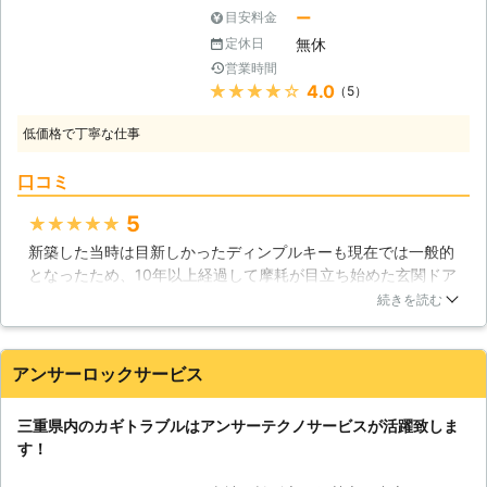
ています。扱っているものは住宅だけ
ー
目安料金
備えております。数が増えるというこ
でなく店舗や事務所なども含まれてお
とはその分対応策が必要になってきま
無休
定休日
り、これまでに多くの作業を経験して
す。私たちには実績と技術があり、ど
営業時間
きました。住宅の工事を数多く手がけ
んな鍵にも対応いたします。お困りの
★★★★★
4.0
（5）
てきたということは、カギについても
際はご連絡を！
数多く取り付けてきた経験がありま
低価格で丁寧な仕事
す。それを活かし、カギ交換やカギ開
けなどの作業も行っているのです。も
口コミ
しカギについて困っている方がいらっ
しゃいましたら、ぜひ株式会社カーペ
5
★★★★★
ンターネットにお問い合わせ下さい。
新築した当時は目新しかったディンプルキーも現在では一般的
住宅の業者である私たちがしっかり対
となったため、10年以上経過して摩耗が目立ち始めた玄関ドア
応いたします。 【より良いカギにカ
の錠前を交換することにしました。壊れるまで使うとかえって
続きを読む
ギ交換を】 リフォームを主力として
高くつくからです。今度はカードキーにしようと考えて、業者
いる私たちは、現状よりも良いものを
に連絡するも中々対応している会社が見つからず困りましたが
皆さまに提供することを目指していま
ようやく見つかり依頼することにしました。種類が数タイプあ
アンサーロックサービス
す。カギもより良いものにカギ交換を
るということで実際に見積もり時に持ってきてもらったのです
してみてはいかがでしょうか。古いカ
が、紛失時の対応の早さがやはり特徴ではあるもののまだ価格
ギにメリットはあまりありません。強
三重県内のカギトラブルはアンサーテクノサービスが活躍致しま
の高さから普及していないのが残念です。今では快適に利用さ
いて言うならば、使い慣れているとい
す！
せてもらっています。
う程度でしょうか。古いカギになれば
なるほど耐久性は著しく落ちてしまい