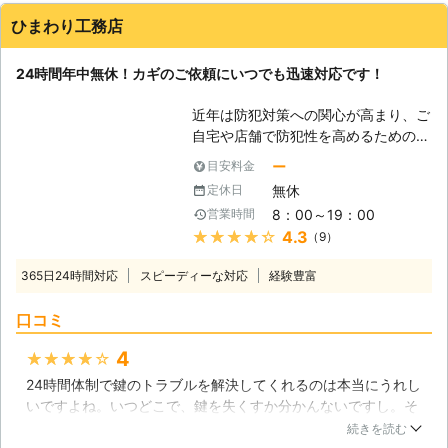
ひまわり工務店
24時間年中無休！カギのご依頼にいつでも迅速対応です！
近年は防犯対策への関心が高まり、ご
自宅や店舗で防犯性を高めるためのカ
ギ交換を行うことが増えています。そ
ー
目安料金
うでなくても、生活の中で大切な役割
無休
定休日
を持つカギは調子が悪くなると大きな
8：00～19：00
営業時間
不便が生じてしまいます。ですから、
★★★★★
4.3
（9）
その前に定期的な点検やカギ交換を行
うことがおすすめです。ひまわり工務
365日24時間対応
スピーディーな対応
経験豊富
店では24時間体制でそんなお客様か
らのご依頼をお待ちしていますので、
口コミ
カギに関するお困りごとをお申しつけ
いただければ、いつでもスピーディー
4
★★★★★
に解決させていただきます。 【安
24時間体制で鍵のトラブルを解決してくれるのは本当にうれし
心、スピーディーなカギ交換】 カギ
いですよね。いつどこで、鍵を失くすか分かんないですし。そ
は生活の安心を守る大切なものです。
んな中、私は家の鍵を失くしてしまいました。私は一人暮らし
ですから当社のスタッフもお客様に安
続きを読む
だったので、家には入れればスペアキーがあるので、今回は鍵