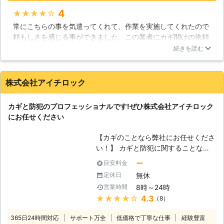
可能です。 ・出先で車の鍵をインロ
110番をよろしくお願いいたします！
4
★★★★★
ックしてしまった… ・メットインの
常にこちらの事を気遣ってくれて、作業を実施してくれたので
中に鍵を入れ込んでしまった… ・担
頼もしさを感じる事ができました。この業者にカギ開けの依頼
当者が変わって金庫の鍵が紛失（暗証
を実施して、納得できる結果を得る事ができました。ちょっと
番号が不明）してしまった… そんな
続きを読む
お金の負担が発生してしまったので、わがままで大変申し訳な
時こそ私たちの出番です。お気軽にお
いのですがもう少し安い費用にしてもらいたかったです。スタ
呼びください。 ・イモビライザーキ
ッフもテキパキとカギ開けの作業を実施してくれたので、特に
ーにも対応！ 最近の車には、盗難防
株式会社アイチロック
不満はありません。もう少し安い費用に設定してもらえれば、
止システムとしてイモビライザーが搭
今後も利用していきたいと思います。
載されていることがありますが、防犯
カギと防犯のプロフェッショナルです!ぜひ株式会社アイチロック
性が高い反面、万が一鍵を失くしてし
愛知県
豊田市
2016年12月29日
にお任せください
まうと、動かすことができなくなりま
す。開錠はもちろん、鍵の複製も困難
【カギのことなら弊社にお任せくださ
です。 しかし、当社ではイモビライ
い！】 カギと防犯に関することなら
ザー搭載車の開錠・鍵複製についても
何でもお気軽にご相談ください。私た
対応可能です。お困りの際はいつでも
ー
目安料金
ち株式会社アイチロックはカギに関す
ご連絡ください。
無休
定休日
るさまざまな業務を行っています。カ
8時～24時
営業時間
ギに関することでは、鍵修理、鍵交
★★★★★
4.3
（8）
換、取付、開錠、合い鍵製作やカギの
製作などさまざまなことを行っており
365日24時間対応
サポート万全
低価格で丁寧な仕事
経験豊富
ます。その他にも防犯に関することな