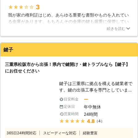
かし、扉を長く使っておりますと、劣
3
★★★★★
化などで傷んでくるかと思います。ま
我が家の権利証はじめ、あらゆる重要な書類やものを入れてい
た、気分を変えるために扉の取り換え
る金庫があります。もちろんその金庫の鍵も厳重に保管してい
を考えている方もいらっしゃるでしょ
ますが、金庫自体、本当にたまにしか開けないのと、そもそも
う。その際に防犯セキュリティの付い
続きを読む
鍵を厳重に保管しすぎたため、金庫の鍵を紛失してしまいまし
たものなど防犯性の高いもの取り換え
た。探せど探せど、見つからない鍵。家内にもかなり叱られま
ることをおすすめしております。犯罪
したが、無いものは仕方ないので、鍵開けのプロである業者さ
などの手口は巧妙化しております。そ
鍵子
んに依頼しました。しかし、金庫の鍵は特殊だったために、こ
ういった被害に遭わないためにも防犯
じ開けるに近く、再び利用するこができなくなりました。更
性の高い扉、カギへ取り換えてはいか
三重県松阪市から出張！県内で鍵開け・鍵トラブルなら【鍵子】
に、特殊な鍵開けのため、非常に料金も高くなりました。家内
がでしょう。私たちを守ってくれてい
にお任せください
には二重で叱られる羽目になりました。
る扉やカギの性能がよければもっと快
適で安心な生活を送れるのではないで
三重県
伊賀市
2016年12月31日
鍵子は三重県に拠点を構える鍵業者で
しょうか。 【防犯性】 防犯を高める
す。鍵の出張工事を専門としています
のに一番手っ取り早いのはカギの増設
ので、お客様のもとに駆け付け、鍵の
ではないでしょうか。今あるドアや窓
ー
目安料金
トラブルを解決させます。鍵のことな
にもう一つカギを取り付けることによ
年中無休
定休日
らお任せくださ
り、防犯性は格段に上がります。他に
24時間
営業時間
い。
も今あるカギを取り換えることも有効
★★★★★
4.8
（4）
<松
です。防犯性を上げるためにカギ交換
阪市から出張！鍵開け24時間対応>
やカギの増設をご検討ください。
365日24時間対応
スピーディーな対応
経験豊富
鍵のトラブルは急に起こることが多い