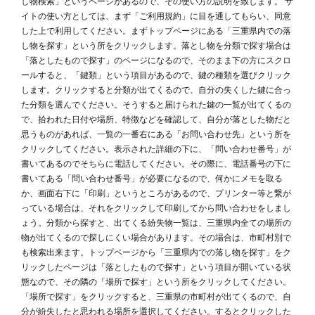
し物検索」というページがあるので、その使い方の説明を致します。 サ
イトの使い方としては、まず「ご利用規約」に目を通してもらい、同意
した上で利用してください。まずトップページにある「三重県内での落
し物を探す」という所をクリックします。落とし物を分類で探す場合は
「落としたもので探す」のページになるので、そのまま下の方にスクロ
ールすると、「鍵類」という項目があるので、鍵の種類を選びクリック
します。クリックすると分類が出てくるので、自分の失くした鍵に合っ
た分類を選んでください。そうすると届けられた鍵の一覧が出てくるの
で、拾われた日付や場所、特徴などを確認して、自分が落とした物だと
思うものがあれば、一覧の一番右にある「お問い合わせ先」という所を
クリックしてください。表示された詳細の下に、「問い合わせ番号」が
書いてあるのでそちらに電話してください。その際に、電話番号の下に
書いてある「問い合わせ番号」が必要になるので、何かにメモを取る
か、画面右下に「印刷」というところがあるので、プリンター等と繋が
っている場合は、それをクリックして印刷してから問い合わせをしまし
ょう。分類から探すと、出てくる紛失物一覧は、三重県内全ての場所の
物が出てくるので探しにくい場合があります。その場合は、市町村別で
も検索出来ます。トップページから「三重県内での落し物を探す」をク
リックしたページは「落としたもので探す」という項目が開いている状
態なので、その隣の「場所で探す」という所をクリックしてください。
「場所で探す」をクリックすると、三重県の市町村が出てくるので、自
分が紛失したと思われる場所を選択してください。するとクリックした