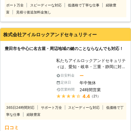
定されたり、意図的に鍵を盗まれてい
ポート万全
スピーディーな対応
低価格で丁寧な仕事
経験豊
ありますので、そのようなときは日本
たりしたら家に侵入されてしまうおそ
全国でスピーディーに対応しているカ
富
見積り後追加料金無し
れがあります。そんなときには鍵の交
ギ110番までご連絡ください。 経験豊
換をおこない、防犯対策することがお
富で実績豊富なベテランスタッフが、
すすめです。 鍵の紛失をしたけど、
各エリア内で待機しております。その
家の中にあることが分かっている場合
株式会社アイルロックアンドセキュリティー
ため、最短5分で到着！スピード解決
や今すぐ鍵が必要というときには、鍵
を心掛けております。 カギ110番は、
の作製も承ります。扉の鍵から車の
豊田市を中心に名古屋・周辺地域の鍵のことならなんでも対応！
日本全国で274社の加盟店が提携して
鍵、金庫の鍵作製までお任せくださ
います。 24時間365日、休みなく稼
い。 鍵交換、鍵作製はどちらも鍵の
私たちアイルロックアンドセキュリテ
働しておりますので、早朝や深夜に起
開錠と併せてご依頼いただくことも可
ィは、愛知・岐阜・三重・静岡に対応
きたカギトラブルにも対応できますの
能です。お気軽にご依頼ください。
する鍵のスペシャリスト集団です。
でご安心ください。 また、カギ110番
三重県で鍵のトラブルに見舞われた
ー
目安料金
24時間年中無休で鍵のトラブルに対
では玄関や車の開錠から、カギ作成、
ら、鍵子までご連絡を。深夜・早朝な
年中無休
定休日
応。電話一本で駆けつけます。 鍵が
金庫の開錠の他にも、特殊なカギにも
ど関係なくお客様の元に伺い、解決に
24時間営業
営業時間
開かない・交換したい・取り付けた
対応しています。 そのため、他の鍵
導きますよ。
★★★★★
4.4
（21）
い。様々なシチュエーションで私たち
屋では対応できず断られたといった際
は活躍いたします！ ・車もバイクも
もお任せを！ カギ110番は、少しでも
365日24時間対応
サポート万全
スピーディーな対応
低価格で丁
金庫の鍵もお任せください 鍵屋のト
お客様の困ったを解決できるよう、
寧な仕事
経験豊富
ラブル対応といえば、住宅の玄関ドア
日々努力しております。 加盟店スタ
の鍵が一般的なものですが、当社では
ッフ一同、低価格高品質なサービスを
口コミ
車、バイク、金庫の鍵についても対応
提供いたしますので、これからもカギ