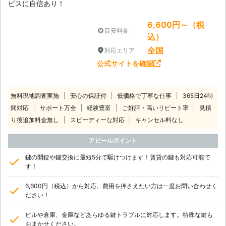
ビスに自信あり！
6,600円～（税
目安料金
込）
全国
対応エリア
公式サイトを確認
無料現地調査実施
安心の保証付
低価格で丁寧な仕事
365日24時
間対応
サポート万全
経験豊富
ご好評・高いリピート率
見積
り後追加料金無し
スピーディーな対応
キャンセル料なし
アピールポイント
鍵の開錠や鍵交換に最短5分で駆けつけます！賃貸の鍵も対応可能で
す！
6,600円（税込）から対応。費用を押さえたい方は一度お問い合わせく
ださい！
ビルや倉庫、金庫などあらゆる鍵トラブルに対応します。特殊な鍵も
おまかせください。