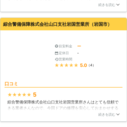
持たずに帰宅しましたが、当然のごとく家に入れません。玄関
続きを読む
の前でぼーっとしてると近所の方がアイカギサービスさんに連
絡してくれたおかげで無事家の中に入ることができました。近
所の方も業者の方も良い方で助かりました。
綜合警備保障株式会社山口支社岩国営業所（岩国市）
山口県
岩国市
2016年10月14日
ー
目安料金
-
定休日
営業時間
★★★★★
5.0
（4）
口コミ
5
★★★★★
綜合警備保障株式会社山口支社岩国営業所さんはとても信頼で
きる業者さんなので、今回ドアの修理を安心しておまかせする
ことができました。鍵が壊れてしまい、ドアが全く開かなくな
続きを読む
ってしまったのですが、こちらに連絡すると出張で駆けつけて
くださいました。とても親切で丁寧な対応に満足しています。