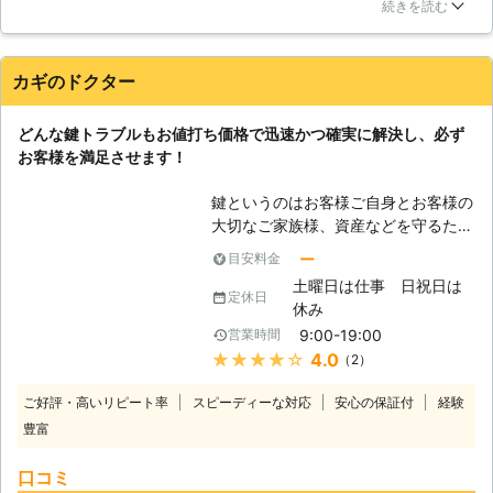
犯性の鍵に力を入れているところを調べたらカギの24時間さん
一般の車とは違い、特殊な形状のカギ
続きを読む
を見つけたので、調査と鍵を見せてもらう事にしました。色々
であることが多く、インロック時に開
な鍵がありましたが、担当の方がおすすめしてくれた鍵で納得
錠が非常に困難とされています。ま
したものにしました！無事に取り付けてもらう事が出来、家の
た、最近のお車全般はセキュリティの
カギのドクター
安全度が上がりました！鍵の事ならカギの24時間さんをおすす
向上がされているため、一般の方がご
めしますよ！
自分でインロック開錠をすることはと
どんな鍵トラブルもお値打ち価格で迅速かつ確実に解決し、必ず
ても難しく、短時間でインロックを開
山口県
下関市
2016年11月30日
お客様を満足させます！
錠することは出来ません。そんな高級
車やセキュリティの高いお車も、カギ
鍵というのはお客様ご自身とお客様の
の24時間なら短時間でスピーディー
大切なご家族様、資産などを守るため
にお開けすることが出来ます。また、
に重大な役割を担っています。 ま
ー
目安料金
お客様の大切なお車に傷をつけないよ
た、快適な移動手段として使用できる
う、丁寧に作業させて頂きますのでご
土曜日は仕事 日祝日は
車などの乗り物を運転するためにも必
定休日
安心ください。当社では、高度な技術
休み
要な物です。 このように、人が快適
が求められる高級車のスペアキーなし
9:00-19:00
営業時間
な生活を送るためには必要不可欠な存
の合鍵も製作することが出来ますの
★★★★★
4.0
（2）
在であるため、何かしらの鍵を持ち歩
で、インロックや鍵紛失でお困りの際
いている人がほとんどだと思います。
は当社までご依頼ください。お電話、
ご好評・高いリピート率
スピーディーな対応
安心の保証付
経験
そのため、紛失・破損・閉じ込めなど
ネット予約で承っております。
豊富
の鍵トラブルは様々な場所で起きこと
が考えられるのです。 弊社ではお客
口コミ
様が鍵トラブルなどでお困りの際にご