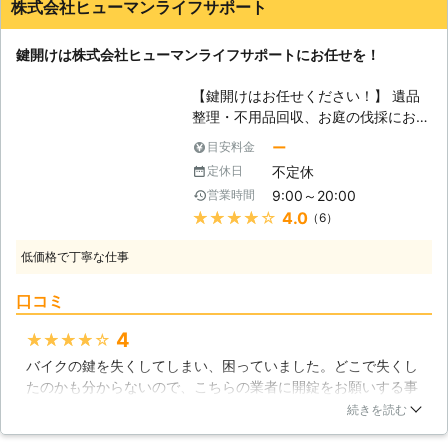
株式会社ヒューマンライフサポート
いった施工現場や日々の鍛錬の場で培
ってきた知識と技術を存分に活かし
鍵開けは株式会社ヒューマンライフサポートにお任せを！
て、お客様に高品質な施工サービスを
ご提供させていただきますので、安心
【鍵開けはお任せください！】 遺品
してお任せください。
整理・不用品回収、お庭の伐採にお部
屋の掃除、自宅のリフォームなど生活
ー
目安料金
環境の困りごと全てをサポートできる
不定休
定休日
のが私達、株式会社ヒューマンライフ
9:00～20:00
営業時間
サポートです！多種多様なサービスを
★★★★★
4.0
（6）
取り扱っているのですが、特に多くの
声を頂いているのが、鍵に関するトラ
低価格で丁寧な仕事
ブルです。鍵は自分の財産や貴重品、
何より生活していく上で重要な家を守
口コミ
る為の物です。しかしそれくらい大事
な物でも、ふとした時に紛失してしま
4
★★★★★
う事もありますし、ひったくりなどの
バイクの鍵を失くしてしまい、困っていました。どこで失くし
悪質な犯罪に巻き込まれた際に鍵も奪
たのかも分からないので、こちらの業者に開錠をお願いする事
われてしまう事もあります。そんな時
にしまいた。バイクも新しく買ったばかりだったので、傷つけ
は株式会社ヒューマンライフサポート
続きを読む
てほしくなかったのですが、こちらのスタッフさんは優秀で、
にお任せを！開けられなくなった自宅