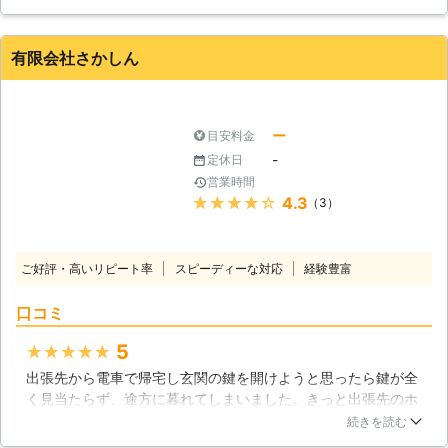
速電話したのですが、20分くらいですぐに来てくださり、開錠
していただいたのでスムーズに作業を再開することができまし
た。ありがとうございました。
有限会社さかしん
山口県
岩国市
2016年11月29日
ー
目安料金
-
定休日
営業時間
★★★★★
4.3
（3）
ご好評・高いリピート率
スピーディーな対応
経験豊富
口コミ
5
★★★★★
出張先から電車で帰宅し玄関の鍵を開けようと思ったら鍵が全
く見当たらず、途方に暮れてしまいました。きっと出張先のホ
テルか飲み屋かどこかに置いてきてしまったのかと思います
続きを読む
が、急いでスマホで検索し一番家から近いこちらにお願いしま