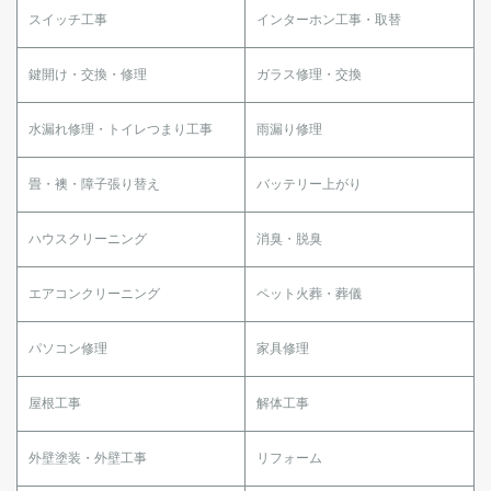
スイッチ工事
インターホン工事・取替
鍵開け・交換・修理
ガラス修理・交換
水漏れ修理・トイレつまり工事
雨漏り修理
畳・襖・障子張り替え
バッテリー上がり
ハウスクリーニング
消臭・脱臭
エアコンクリーニング
ペット火葬・葬儀
パソコン修理
家具修理
屋根工事
解体工事
外壁塗装・外壁工事
リフォーム