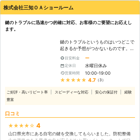
スタッフさんの真心が感じられるサービスでした。
株式会社三知ＯＡショールーム
山口県
岩国市
2016年10月28日
鍵のトラブルに迅速かつ的確に対応、お客様のご要望にお応えし
ます。
鍵のトラブルというものはいつどこで
起きるか予想がつかないものです。弊
社ではお客様からご連絡があれば、エ
ー
目安料金
リア内のどこへでも駆けつけます。ご
水曜日休み
定休日
自宅はもちろんのこと、買い物に立ち
10:00-19:00
営業時間
寄ったコンビニの駐車場や営業先の駐
★★★★★
4.7
（3）
車場、職場など、鍵のトラブルが起き
たらその場から動けないお客様の代わ
ご好評・高いリピート率
スピーディーな対応
安心の保証付
経験
りに、弊社が駆けつけます。また弊社
豊富
ではこれまで鍵トラブルを数多く解決
してきましたので、的確に対処するこ
口コミ
とが可能です。スタッフの知識も豊富
にありますので、分からないことや不
4
★★★★★
安なことなど、鍵に関することでした
山口県光市にある自宅の鍵を交換してもらいました。防犯整備
ら何でもお応えいたします。是非お気