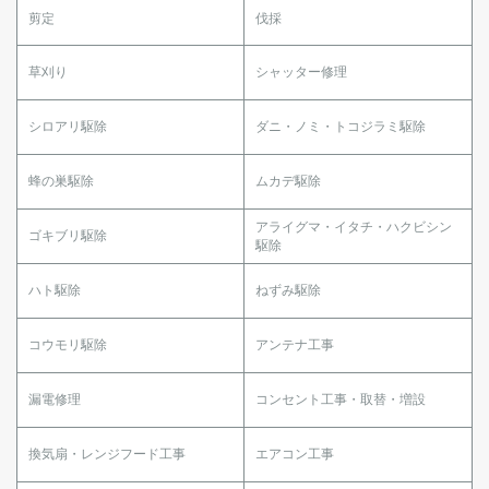
剪定
伐採
草刈り
シャッター修理
シロアリ駆除
ダニ・ノミ・トコジラミ駆除
蜂の巣駆除
ムカデ駆除
アライグマ・イタチ・ハクビシン
ゴキブリ駆除
駆除
ハト駆除
ねずみ駆除
コウモリ駆除
アンテナ工事
漏電修理
コンセント工事・取替・増設
換気扇・レンジフード工事
エアコン工事