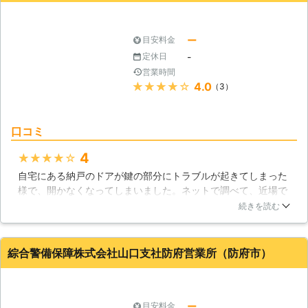
山口県
下松市
2016年12月16日
ー
目安料金
-
定休日
営業時間
★★★★★
4.0
（3）
口コミ
4
★★★★★
自宅にある納戸のドアが鍵の部分にトラブルが起きてしまった
様で、開かなくなってしまいました。ネットで調べて、近場で
安そうだったのがこちらだったので、こちらに依頼をさせてい
続きを読む
ただきました。急ぎでは無かったのですが、依頼したその日の
内に開けに来てくれました。解錠自体もあっという間で、手際
の良さに驚かされました。
綜合警備保障株式会社山口支社防府営業所（防府市）
山口県
周南市
2016年11月14日
ー
目安料金