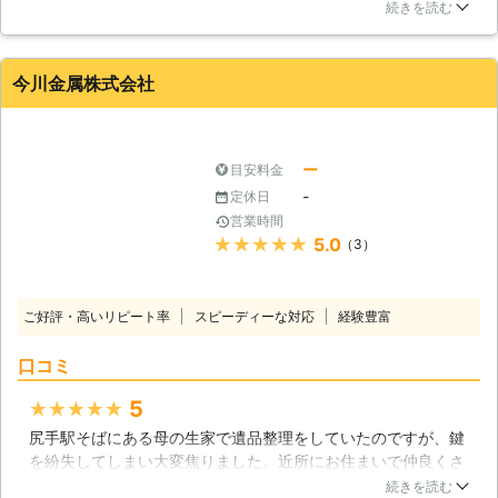
に開けようとしてもびくともしないので、業者さんに依頼しま
続きを読む
した。後日予定の合う日にいらっしゃり、作業に取りかかると
早く終わりました。業者さん自体も丁寧で、良心的な値段だっ
たので満足しました。
今川金属株式会社
山口県
防府市
2016年12月30日
ー
目安料金
-
定休日
営業時間
★★★★★
5.0
（3）
ご好評・高いリピート率
スピーディーな対応
経験豊富
口コミ
5
★★★★★
尻手駅そばにある母の生家で遺品整理をしていたのですが、鍵
を紛失してしまい大変焦りました。近所にお住まいで仲良くさ
せていただいている方から今井金物店さんのことをお聞きし早
続きを読む