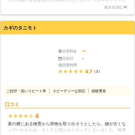
士の資格のある業者の方が安心だなと思いインターネットで口
軽にお声がけ下さい。
コミなどを見ていたら、株式会社三知OAショールームという
続きを読む
ところを見つけました。依頼してみたところ電話対応がとても
親切で、信頼できそうだったので鍵交換の依頼をしました。実
際に来てもらってからは、とても親切で頼んでよかったなと思
カギのタニモト
いました。
山口県
光市
2016年12月19日
ー
目安料金
-
定休日
営業時間
★★★★★
4.7
（3）
ご好評・高いリピート率
スピーディーな対応
経験豊富
口コミ
4
★★★★★
家の横にある物置から荷物を取り出そうとしたら、鍵が古くな
っていたからか、さしても回らなくなってしまいました。無理