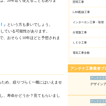
は、20年近く使えることもありま
照明工事
LAN配線工事
インターホン工事・取替
！」
という方も多いでしょう。
用している可能性があります。
分電盤工事
で、おそらく10年ほどと予想されま
ＬＥＤ工事
電気工事全般
アンテナ工事業者ブ
アンテナ工
るため、絞りづらく一概にはいえませ
デザイン
し、寿命かどうか？見てもらいまし
アンテナ工