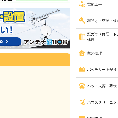
アライグマ・イタチ・
電気工事
芝張り
駆除
蜂の巣駆除
砂利敷き
アンテナ工事
ハト駆除
鍵開け・交換・修
ムカデ駆除
シャッター修理
漏電修理
ねずみ駆除
アリ駆除
窓ガラス修理・ド
鍵開け・交換・修理
修理
アスファルト工事
コンセント工事・取替
コウモリ駆除
ゴキブリ駆除
合い鍵製作
ガラス修理・交換
家の修理
ブロック工事・コンク
換気扇・レンジフード
補助カギ取り付け
ドアノブ修理
電動シャッター設置・
エアコン工事
水漏れ修理・トイレつ
バッテリー上がり
防犯鍵
スイッチ工事
雨漏り修理
バッテリー上がり
ペット火葬・葬儀
照明工事
畳・襖・障子張り替え
ペット火葬・葬儀
ハウスクリーニン
LAN配線工事
給湯器修理・交換
インターホン工事・取
防水工事
消臭・脱臭