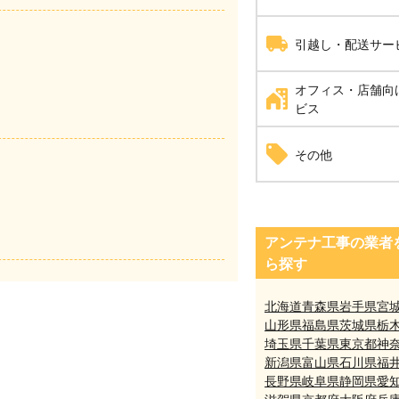
耐震工事
家具組立・移動
引越し・配送サー
オフィス・店舗向
引越し
ビス
自動ドア修理
その他
井戸掘り工事（さく井
アンテナ工事の業者
ら探す
北海道
青森県
岩手県
宮
山形県
福島県
茨城県
栃
埼玉県
千葉県
東京都
神
新潟県
富山県
石川県
福
長野県
岐阜県
静岡県
愛