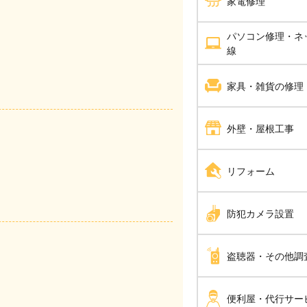
家電修理
分電盤工事
ハウスクリーニング
パソコン修理・ネ
エアコン修理
線
ＬＥＤ工事
エアコンクリーニング
パソコン修理
家具・雑貨の修理
電気工事全般
バスルームクリーニン
家具修理
外壁・屋根工事
ピアノ調律 ピアノ修
屋根工事
リフォーム
解体工事
内装工事
防犯カメラ設置
瓦工事
手すり設置
防犯カメラ設置
盗聴器・その他調
外壁塗装・外壁工事
家全体のリフォーム
外張り断熱工事
盗聴器調査
便利屋・代行サー
断熱工事