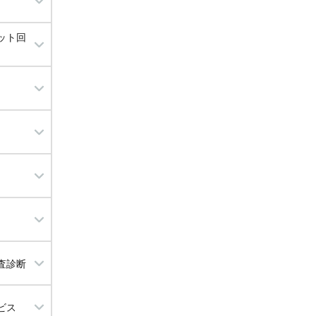
ット回
グ
理
査診断
ビス