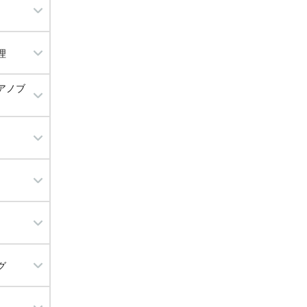
ハクビシン
理
アノブ
・増設
リート工事
工事
修理
まり工事
グ
替