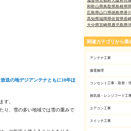
滋賀県
京都府
大阪府
兵
和歌山県
鳥取県
島根県
広島県
山口県
徳島県
香
高知県
福岡県
佐賀県
長
大分県
宮崎県
鹿児島県
関連カテゴリから業
アンテナ工事
漏電修理
ジ放送の地デジアンテナともに10年ほ
コンセント工事・取替・
換気扇・レンジフード工
ます。
エアコン工事
たり、雪の多い地域では雪の重みで
スイッチ工事