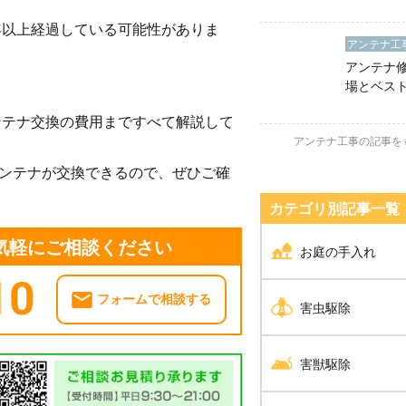
紹介
0年以上経過している可能性がありま
アンテナ工
アンテナ
場とベス
費用を抑
ンテナ交換の費用まですべて解説して
れだけは
アンテナ工事の記事を
ンテナが交換できるので、ぜひご確
カテゴリ別記事⼀覧
お気軽にご相談ください
お庭の手入れ
10
剪定
フォームで相談する
害虫駆除
伐採
シロアリ駆除
害獣駆除
草刈り
ダニ・ノミ・トコジラ