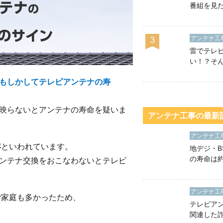
番組を見
ンテナ工
金・時間
について
アンテナ工
3
雷でテレ
い！？そ
処法や対
もしかしてテレビアンテナの寿
ます！
が映らないとアンテナの寿命を疑いま
アンテナ工事の最新
アンテナ工
年
といわれています。
地デジ・B
の寿命は約
アンテナ交換をおこなわないとテレビ
ぐわかる
ナの寿命
アンテナ工
ご家庭も多かったため、
テレビア
関連した