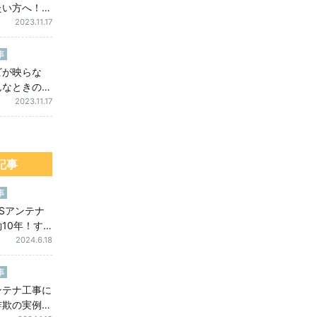
たい方へ！ア
事にかかる料
2023.11.17
と工事の内容
事
ビが映らな
んなときの対
策法を解説し
2023.11.17
記事
事
Sアンテナ
10年！す
テレビアンテ
2024.6.18
確認法
事
ンテナ工事に
詐欺の実例を