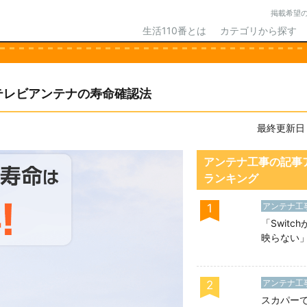
掲載希望
生活110番とは
カテゴリから探す
テレビアンテナの寿命確認法
最終更新日：2
アンテナ工事の記事
ランキング
アンテナ工
1
「Switc
映らない」
る！原因
法
アンテナ工
2
スカパー