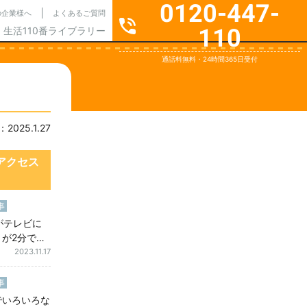
0120-447-
の企業様へ
よくあるご質問
110
生活110番ライブラリー
通話料無料・24時間365日受付
025.1.27
アクセス
事
hがテレビに
が2分で直
と正しい対処
2023.11.17
事
でいろいろな