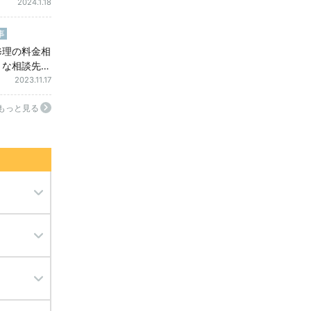
2024.1.18
事
修理の料金相
トな相談先｜
えたいならこ
2023.11.17
チェック！
もっと見る
ミ駆除