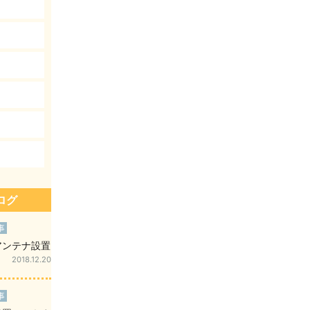
ログ
事
アンテナ設置
2018.12.20
事