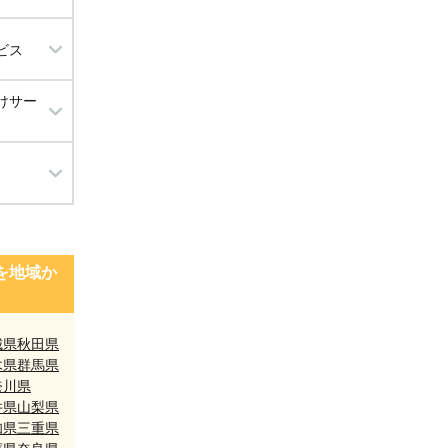
ビス
けサー
工事）
を地域か
城県
秋田県
木県
群馬県
奈川県
井県
山梨県
知県
三重県