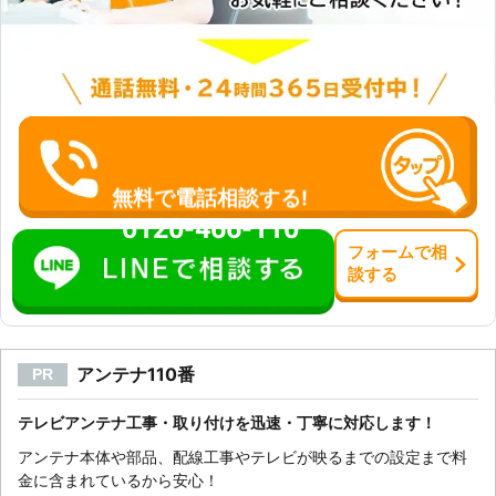
無料で電話相談する!
0120-466-110
フォーム
で
相
談
する
アンテナ110番
PR
テレビアンテナ工事・取り付けを迅速・丁寧に対応します！
アンテナ本体や部品、配線工事やテレビが映るまでの設定まで料
金に含まれているから安心！