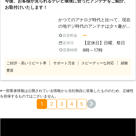
今後、お客様が見られるテレビ環境に合ったアンテナをご紹介、
い状態にする日腸があります。 弊社
お取付けいたします！
ではご連絡をいただいたら、できるだ
け迅速な対応でアンテナ工事をさせて
かつてのアナログ時代と比べて、現在
いただきます。
の地デジ時代のアンテナは少々趣が変
わり、アナログのときは少しくらいア
ー
目安料金
ンテナの向きが合っていなくても電波
【定休日】日曜、祭日
定休日
を拾ってくれましたが、現在は指向性
9時～17時
営業時間
が高く、向きや角度をシビアに調整し
ないとテレビ画像に悪影響が顕著に現
ご好評・高いリピート率
サポート万全
スピーディーな対応
経験
れます。またデザイン性も良くなり、
豊富
一見してアンテナだとは分かりにく
い、保護色のような外壁にマッチした
色や形状の物が存在します。 アンテ
ナは外部に設置されますから必ず劣
※⼀部業者情報は公開されている情報から当社独⾃に収集したもののため、正確性
化・老朽化します。価格はずいぶん安
を担保するものではございません。
価になりました。これからの時代はア
1
2
3
4
5
ンテナは定期的なメンテナンスを行っ
たり、角度を合わせるものではなく、
寿命と言われる10年を目途にアンテ
ナ工事・交換していくものになるかも
しれません。しかしながら位置調整す