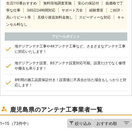
生活110番おすすめ
無料現地調査実施
安心の保証付
低価格で丁
寧な仕事
365日24時間対応
サポート万全
経験豊富
ご好評・
高いリピート率
見積り後追加料金無し
スピーディーな対応
キャ
ンセル料なし
アピールポイント
地デジアンテナ工事や4Kアンテナ工事など、さまざまなアンテナ工事
に対応いたします！
地デジアンテナ設置、BSアンテナ設置対応可能。設置だけでなく修理
や撤去も承ります！
8年間の施工品質保証付き！設置後に不具合が出た場合もしっかりと対
応します！
鹿児島県のアンテナ工事業者一覧
1~15（73件中）
絞り込み