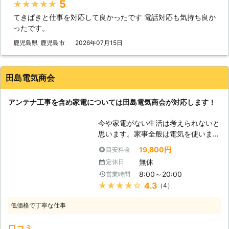
5
★★★★★
信頼できる業者と言えるでしょう。
てきぱきと仕事を対応して良かったです 電話対応も気持ち良か
「メディア・ＯＮＥ」は、数少ないア
ったです。
ンテナ工事の専門店です。アンテナ工
事に関する事ならどこにも負けない自
鹿児島県
鹿児島市
2026年07月15日
信がありますので、何でもお気軽にご
相談ください。必ずや力になって見せ
ます。 【鹿児島県でのアンテナ】 当
田島電気商会
店は鹿児島県に位置する店舗です。鹿
児島県といえば、九州地方南端の、太
アンテナ工事を含め家電については田島電気商会が対応します！
平洋に面した県です。そんな鹿児島県
では、台風銀座と称されるほど台風が
今や家電がない生活は考えられないと
上陸します。台風はアンテナにとって
思います。家事全般は電気を使います
の天敵。強風によってアンテナがズレ
し、他の生活にも電気を使います。こ
たり、飛散物がアンテナを破損させて
19,800円
目安料金
の世の中で私たち田島電気商会のよう
しまう事もあります。そうなります
無休
定休日
な電気屋は皆さまの生活を支えている
と、高性能なアンテナでも機能しなく
8:00～20:00
営業時間
という責任感をもって作業をしなけれ
なってしまいます。そうなってしまい
★★★★★
4.3
（4）
ばいけません。特に家電を設置する時
ましたら、当店にご相談ください。皆
やトラブルに対応する時にはその責任
様に代わって、私たちが迅速に修理に
低価格で丁寧な仕事
感を発揮し、適切な作業をします。皆
動きます。
さまのご自宅で家電に何かありました
口コミ