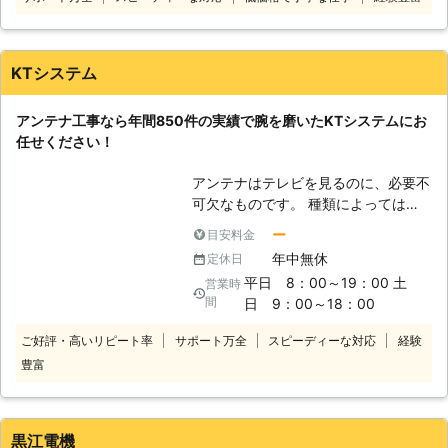
について、作業の6日前までなら承っ
で、具体的にご提案させていただきま
ておりますが、期限を過ぎてのキャン
す。
セルは、キャンセル料が発生してしま
いますので、あらかじめご了承くださ
KTシステム
い。 また基本的に弊社は、現金での
お支払になっておりますので、クレジ
アンテナ工事なら年間850件の実績で腕を磨いたKTシステムにお
ットカードは対応しておりませんの
任せください！
で、お間違いなくお願いします。
アンテナはテレビを見るのに、必要不
可欠なものです。 種類によっては、
地デジやBS/CSの番組を見ることがで
ー
目安料金
きる、今や私たちの生活にとって当た
年中無休
定休日
り前のものとなっています。 そのた
平日 8：00～19：00 土
営業時
め、突然テレビが映らなくなったりし
間
日 9：00～18：00
た際は困りものですよね。 特にアン
テナが壊れることは一生のうちにそう
ご好評・高いリピート率
サポート万全
スピーディーな対応
経験
何度も起きるようなことはありません
豊富
から、「どうしよう……？」とお困り
になる方も多いのではないでしょう
か？ ・テレビが映らなくなって困っ
ている ・強風でアンテナが落ちてき
黒江電機