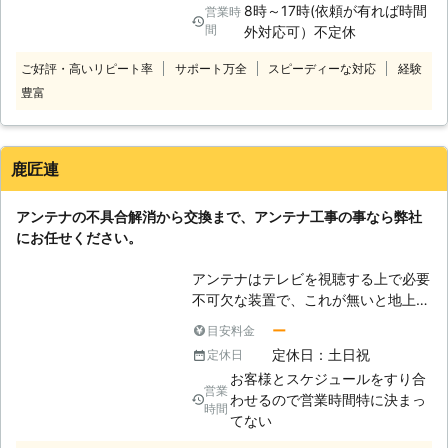
8時～17時(依頼が有れば時間
営業時
る事もあります。 不安定な状態に気
間
外対応可）不定休
づいても放置しておくと、最悪の場合
は落下してケガ人が出てしまう事もあ
ご好評・高いリピート率
サポート万全
スピーディーな対応
経験
り大変危険です。 そう言ったアンテ
豊富
ナの不具合や新設工事など、アンテナ
に関するお悩みやご要望があれば弊社
にお気軽にお電話ください。 弊社は
鹿児島県を中心にして、地域に密着し
鹿匠連
たアンテナ工事の提案をさせて頂いて
いる会社です。 テレビ映りが気にな
アンテナの不具合解消から交換まで、アンテナ工事の事なら弊社
った時や不具合を発見した際には、お
にお任せください。
電話頂ければ経験と実績豊富なスタッ
フがお伺いしてお話を丁寧にお聞き
アンテナはテレビを視聴する上で必要
し、現状を確認してから最適の方法を
不可欠な装置で、これが無いと地上波
ご提案したします。 どんな小さな事
は勿論の事衛星テレビも見られず大変
でも丁寧に対応致しますので、お困り
ー
目安料金
不便な思いをします。 アンテナの設
の時は弊社にお任せください。
定休日：土日祝
定休日
置場所は基本的に屋根の上など高所で
お客様とスケジュールをすり合
不安定な場所となっている為に、素人
営業
わせるので営業時間特に決まっ
様が設置しようとすると落下して怪我
時間
てない
をする事もあり危険です。 また強風
の影響で不安定になりテレビの映りが