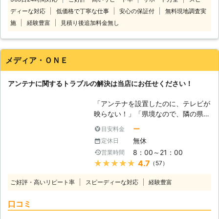
盟店と提携しておりますので、お客様
の高さから落ちれば、打ち所が悪けれ
際は、当社にお任せください。 グレ
ディーな対応
低価格で丁寧な仕事
安心の保証付
無料現地調査実
のご依頼に迅速に対応させていただき
ば命に関わります。 また、前述のよ
ース社は鹿児島県内を中心にアンテナ
ます。 低価格で充実のサポートを実
施
経験豊富
見積り後追加料金無し
うにアンテナ工事は正しく受信できる
工事に対応しています。 アンテナ工
現しています。お客様にご満足いただ
ようにしなければいけません。専用機
事業者をお探しなら、お気軽にご依頼
けるよう日々、努めております。 ア
器を用いれば楽ですが、滅多に機会の
ください。
ンテナ110番に加盟しているアンテナ
無いアンテナ工事のために購入するの
メディア・ＯＮＥ
業者では、お客様のことを第一に考
も損でしょう。さらに、購入したアン
え、常にお客様の立場に立った作業を
テナがそもそも不適当なものだったと
アンテナに関するトラブルの解決は当店にお任せください！
心掛けております。 そのため、どの
いうケースもあります。 アンテナ工
ようなことに困っているのか、どうし
事を急ぐと、このように余計な出費や
「アンテナを設置したのに、テレビが
てほしいのか、などをお客様と共有
危険が発生します。そうなってからで
映らない！」「県境なので、隣の県の
し、より良いサービスを実現していき
は遅いですので、始めのうちから私た
テレビを見てみたい」アンテナ設置に
ます。 お見積り後のキャンセルも可
ちにご依頼ください。
ー
目安料金
は、そのようなトラブルやご要望が寄
能ですので、お気軽にご利用くださ
無休
定休日
せられます。アンテナ工事は基本的に
い。 アンテナ110番では、24時間365
8：00～21：00
営業時間
業者に任せきりになるので、ご自身で
日で電話での相談を受け付けておりま
★★★★★
4.7
（57）
はどうにも対策が立てられないという
す。早朝や深夜でも、お客様の都合に
のが現状です。しかしそれは安全の面
合わせていつでもお電話がつながりま
ご好評・高いリピート率
スピーディーな対応
経験豊富
から見ても仕方が無いことなので、信
す。
頼できるアンテナ工事業者を見つけら
口コミ
れるかがポイントとなります。 手前
味噌ですが、そういった点では当店は