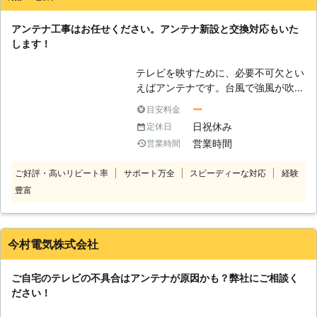
た ・UHFからデザインアンテナに取
り換えたい もしもアンテナに関する
アンテナ工事はお任せください。アンテナ新設と交換対応もいた
ことで困ったことが起きたなら、私た
します！
ちKTシステムにお任せください！ 私
たちは、年間850件以上のお客様から
テレビを映すために、必要不可欠とい
このようなアンテナに関するトラブ
えばアンテナです。台風で強風が吹い
ル、ご要望を解決してきた実績があり
た後にテレビの映りが悪くなったとき
ます。 経験で培った腕の知識でお客
ー
目安料金
には、アンテナの故障が考えられま
様からのご依頼を解決いたしますの
日祝休み
定休日
す。しかしご自身でアンテナの工事を
で、安心してお任せください。 【深
営業時間
営業時間
行う方は、ほとんどいないでしょう。
夜早朝でも問題なし！困ったときこそ
屋根の上や壁面に設置されているアン
頼りになるのがKTシステムです】 ま
ご好評・高いリピート率
サポート万全
スピーディーな対応
経験
テナ工事はとても危険な作業です。危
た、KTシステムでは緊急時のご利用
豊富
険な工事は、プロにお任せください。
にも最適です！ 弊社は、早朝や深夜
アンテナ設置に豊富な実績をもつ弊社
といった時間帯でも対応可能です。
が、スピーディかつ丁寧な仕事をご提
当然、寝静まっているような時間に作
供させていただきます。問題が発生し
業することになりますので、ご近所へ
今村電気株式会社
ている部分を確認し、丁寧かつ確実な
の配慮として騒音にならないよう作業
アンテナ工事をおこないます。引っ越
音も最小限でおこなうよう努めていま
ご自宅のテレビの不具合はアンテナが原因かも？弊社にご相談く
しでアンテナの新設が必要になったと
す。 困ったときこそ迅速に対応して
ださい！
きや、部品が劣化したアンテナの交換
欲しい、そんなご要望に弊社はお応え
も承っておりますので、お気軽にお申