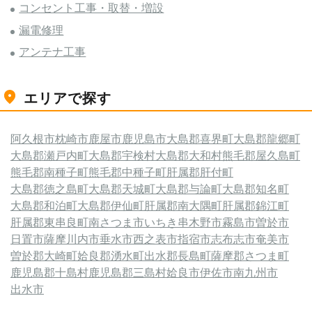
コンセント工事・取替・増設
漏電修理
アンテナ工事
エリアで探す
阿久根市
枕崎市
鹿屋市
鹿児島市
大島郡喜界町
大島郡龍郷町
大島郡瀬戸内町
大島郡宇検村
大島郡大和村
熊毛郡屋久島町
熊毛郡南種子町
熊毛郡中種子町
肝属郡肝付町
大島郡徳之島町
大島郡天城町
大島郡与論町
大島郡知名町
大島郡和泊町
大島郡伊仙町
肝属郡南大隅町
肝属郡錦江町
肝属郡東串良町
南さつま市
いちき串木野市
霧島市
曽於市
日置市
薩摩川内市
垂水市
西之表市
指宿市
志布志市
奄美市
曽於郡大崎町
姶良郡湧水町
出水郡長島町
薩摩郡さつま町
鹿児島郡十島村
鹿児島郡三島村
姶良市
伊佐市
南九州市
出水市