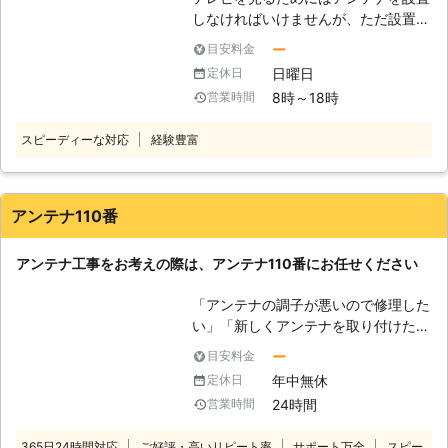
までご連絡ください。 担当スタッフ
しなければいけませんが、ただ設置す
が迅速にお伺いし、不具合を解消いた
れば言いという単純なものではありま
します。 施工完了後に保証書代わり
ー
目安料金
せん。アンテナは電波を受信するもの
に領収書を発行し、お渡しいたします
日曜日
定休日
ですが、テレビアンテナは指向性のも
のでなくさないように保管しておいて
8時～18時
営業時間
のですので、電波が飛んでくる方向に
ください。 ●地デジ・BS/CS・4K8K
向けなければ意味がありません。電波
アンテナにも対応可能！ 当社では、
スピーディーな対応
経験豊富
は目に見えないので正しく向けるのは
地デジアンテナ（八木式/デザイ
難しいですし、途中に高層ビルのよう
ン）・BS/CSアンテナ（4K8K対応）
な障害物がありますと電波も阻害され
などさまざまなアンテナに対応してお
てしまいます。 アンテナ工事をお考
アンテナ110番
ります。 「BSアンテナを新しく取り
えでしたら、有限会社小原建設にお任
付けたい」「デザインアンテナに変更
せください。弊社はアンテナ工事のた
したい」などアンテナのことで何かあ
アンテナ工事をお考えの際は、アンテナ110番にお任せください
めの装備を整え、知識と経験を活かし
りましたらお気軽に当社までご相談く
て作業させていただきます。 【アン
ださい。 古くなったアンテナの撤去
「アンテナの調子が悪いので修理した
テナ工事で面倒なこと】 今の時代は
作業も無料で承っております。 ●中
い」「新しくアンテナを取り付けた
DIYで事故解決する事も多いですが、
間マージンをカットして低価格で対
い」「新居はお洒落なデザインアンテ
アンテナ工事に関して言えばそれはあ
ー
目安料金
応！ 当社はご依頼から施工完了まで
ナがいい」など。 アンテナのことで
まりお勧めできません。まず、アンテ
年中無休
定休日
一貫対応しておりますので、余計な中
お困り、お悩みのお客様がおりました
ナ工事は危険な作業です。例えば2階
間マージンが掛からず安く対応するこ
24時間
営業時間
ら、アンテナ110番までお気軽にご相
の屋根の上での作業となりますと、そ
とができます。少しでも低価格でアン
談ください。 日本全国の数多くの加
の高さは十メートル弱に達します。そ
テナ工事をおこなってほしいといった
365日24時間対応
ご好評・高いリピート率
サポート万全
スピー