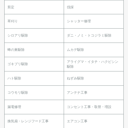
剪定
伐採
草刈り
シャッター修理
シロアリ駆除
ダニ・ノミ・トコジラミ駆除
蜂の巣駆除
ムカデ駆除
アライグマ・イタチ・ハクビシン
ゴキブリ駆除
駆除
ハト駆除
ねずみ駆除
コウモリ駆除
アンテナ工事
漏電修理
コンセント工事・取替・増設
換気扇・レンジフード工事
エアコン工事