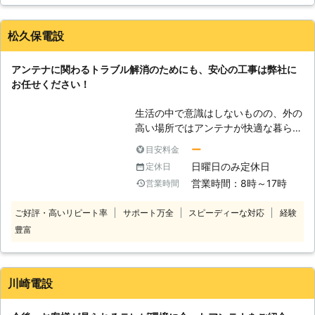
のではなく弊社にご連絡ください。ア
ンテナ工事を数多く手がけてきた自負
がありますので、お客様のご自宅の状
松久保電設
態に合わせた施行を安全かつ丁寧に行
うことをお約束します。
アンテナに関わるトラブル解消のためにも、安心の工事は弊社に
お任せください！
生活の中で意識はしないものの、外の
高い場所ではアンテナが快適な暮らし
を支えてくれています。 設置をして
ー
目安料金
から永久的に安定の固定ができればよ
日曜日のみ定休日
定休日
いですが、雨風など自然の中にさらさ
営業時間：8時～17時
営業時間
れる高所で外にある物だけに、不具合
が生じないとも限りません。 次第に
ご好評・高いリピート率
サポート万全
スピーディーな対応
経験
不安定な状態になったり、倒れたまま
豊富
になってしまうと、けが人を出してし
まう可能性もあるので危険です。 基
本的に高い場所への設置になります
し、屋根の下を誰かが通過しないとも
川崎電設
限りません。 不具合を察知した時に
は、できるだけはやくアンテナを正し