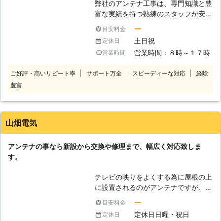
しております。 お客様からのご連絡
弊社のアンテナ工事は、専門知識と豊
し付けください。
がありしだいお伺いしますので、何か
富な実績を持つ熟練のスタッフが安
ございましたらご連絡くださいませ。
全・迅速に施工いたします。弊社にお
ー
目安料金
【地域密着で迅速対応】 KTシステム
任せいただければ、テレビの視聴にも
土日祝
定休日
は、鹿児島県姶良市を中心に地域密着
支障が出ない最適な向きで正しく設置
で営業をおこなっております。 姶良
営業時間：８時～１７時
営業時間
いたします。 【専門家にお任せくだ
市周辺は私たちの地元、走り慣れたエ
さい】 「アンテナぐらいなら自分で
リアが多く抜け道や近道など交通網に
ご好評・高いリピート率
サポート万全
スピーディーな対応
経験
交換できるかもしれない」とお考えの
も明るいため、素早い対応ができるの
豊富
方もいらっしゃるかもしれません。ア
です。 トラブルがあったときは、す
ンテナは高所に設置されていることが
ぐに対応に来て欲しいもの、とくにア
多いため、安全対策を万全にしなけれ
ンテナ修理が必要なときは台風の後な
ば落下することもあり大変危険です。
山畑電気
どが多くなるでしょう。 地元密着の
また工事に慣れていない方が設置する
臨機応変さを、ぜひご堪能くださいま
と、アンテナの向きによっては快適に
せ。 鹿児島でテレビアンテナ工事を
アンテナの事なら新設から交換や修理まで、幅広く対応致しま
テレビを見られません。アンテナ工事
おこなってくれる業者をお探しの際
す。
は経験を積んだ専門家にお任せいただ
は、KTシステムまでお気軽にご相談
いた方が安心です。
ください。 お客様からのご依頼をお
テレビの映りをよくする為に屋根の上
待ちしております。
に設置されるのがアンテナですが、雨
風など自然の影響を受けやすく、悪天
ー
目安料金
候の後で確認すると倒れてしまってい
定休日日曜・祝日
定休日
たり傾くなど不安定な状態になってい