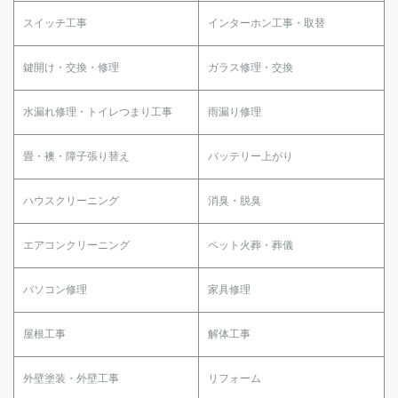
スイッチ工事
インターホン工事・取替
鍵開け・交換・修理
ガラス修理・交換
水漏れ修理・トイレつまり工事
雨漏り修理
畳・襖・障子張り替え
バッテリー上がり
ハウスクリーニング
消臭・脱臭
エアコンクリーニング
ペット火葬・葬儀
パソコン修理
家具修理
屋根工事
解体工事
外壁塗装・外壁工事
リフォーム