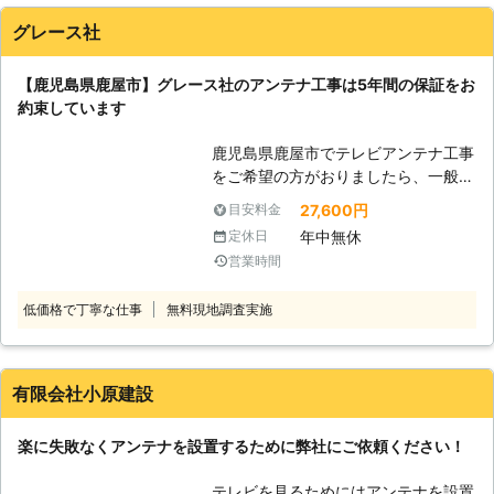
グレース社
【鹿児島県鹿屋市】グレース社のアンテナ工事は5年間の保証をお
約束しています
鹿児島県鹿屋市でテレビアンテナ工事
をご希望の方がおりましたら、一般の
お客様や法人のお客様から幅広く依頼
27,600円
目安料金
をこなしてきたグレース社へ。 これ
年中無休
定休日
まで2,000件以上の施工をおこなって
営業時間
きた実績がございますので、安心して
お任せすることができます。 「新し
低価格で丁寧な仕事
無料現地調査実施
くアンテナを設置したい」「急にテレ
ビが映らなくなった」など、このよう
なときはアンテナ工事を得意とした当
社グレース社までご相談ください。
有限会社小原建設
●アンテナ工事の保証は5年！ 当社で
はアンテナの工事保証期間は5年とな
楽に失敗なくアンテナを設置するために弊社にご依頼ください！
っております。 期間内に何かアンテ
ナに関する不具合が発生したら、当社
テレビを見るためにはアンテナを設置