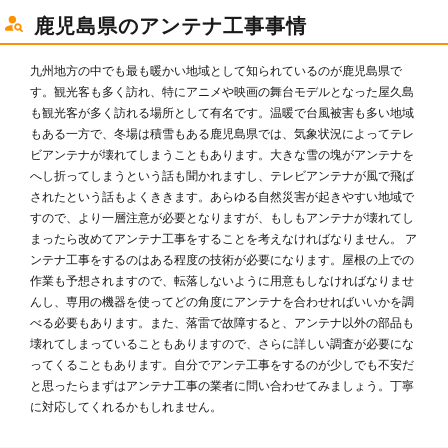
鹿児島県のアンテナ工事事情
九州地方の中でも最も暖かい地域として知られているのが鹿児島県で
す。観光客も多く訪れ、特にアニメや映画の舞台モデルとなった屋久島
も観光客が多く訪れる場所として有名です。温暖で台風被害も多い地域
もある一方で、冬場は積雪もある鹿児島県では、気象状況によってテレ
ビアンテナが壊れてしまうこともあります。大きな雪の塊がアンテナを
へし折ってしまうという話も聞かれますし、テレビアンテナが風で飛ば
されたという話もよくききます。あらゆる自然災害が起きやすい地域で
すので、より一層注意が必要となりますが、もしもアンテナが壊れてし
まったら改めてアンテナ工事をすることを考えなければなりません。 ア
ンテナ工事をするのはある程度の技術が必要になります。屋根の上での
作業も予想されますので、転落しないように用意もしなければなりませ
んし、専用の機器を使ってどの角度にアンテナを合わせればいいかを調
べる必要もあります。また、落雷で故障すると、アンテナ以外の部品も
壊れてしまっていることもありますので、さらに詳しい調査が必要にな
ってくることもあります。自分でアンテ工事をするのが少しでも不安だ
と思ったらまずはアンテナ工事の業者に問い合わせてみましょう。丁寧
に対応してくれるかもしれません。