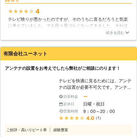
ら、私たちにお問い合わせ下さい。新
設や修理などに対応しております。
4
★★★★★
【アンテナ工事も承ります】 家電と
テレビ映りが悪かったのですが、そのうちに直るだろうと気楽
いうと、かつて新三種の神器と呼ばれ
に考えていました。でも段々見づらくなってきました。それほ
たカラーテレビ、つまりはテレビを思
ど古いテレビではないのでアンテナが原因だと思い業者さんな
い浮かべる人も多いのではないのでし
続きを読む
どのプロの方にお願いしてみようとネットで調べて田島電気商
ょうか。実際、テレビを見ない家の方
会さんに依頼しました。調査してもらったところアンテナが老
が少ないかと思います。もしもテレビ
朽化していました。工事の説明も分かりやすく迅速に進めても
が急に映らないということになれば、
有限会社ユーネット
らいました。有難うございました。
家庭の中で問題になってしまうでしょ
う。テレビが映らない原因は基本的に
鹿児島県
霧島市
2016年12月14日
アンテナの設置をお考えでしたら弊社がご相談にのります！
2つです。テレビそのものが悪いか、
もしくはアンテナに問題があるのかの
テレビを快適に見るためには、アンテ
2つです。テレビの問題は修理が必要
ナの設置が必要不可欠です。アンテナ
になり、そしてアンテナの問題はアン
は性能も重要ですが、設置品質次第で
ー
目安料金
テナ工事をする必要があります。田島
どの程度性能が発揮されるのかは異な
電気商会はアンテナ工事も承っていま
日曜・祝日
定休日
ります。 有限会社ユーネットには、
すので、テレビに何かありましたらま
9：00～20：00
営業時間
アンテナ工事の豊富な実績がありま
ずは私たちにお問い合わせ下さい。す
★★★★★
4.0
（1）
す。アンテナ工事なら、地元の弊社に
ぐに駆けつけて対応させていただきま
お任せください！ 【屋根に取り付け
す。
ご好評・高いリピート率
経験豊富
るなら】 設置方法を考える際に選択