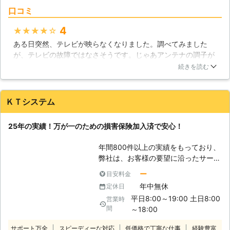
することがアンテナの設置場所です。
口コミ
一般的には、戸建住宅でも集合住宅で
も屋根の上にアンテナを設置します。
4
★★★★★
というのも、アンテナと中継局との間
ある日突然、テレビが映らなくなりました。調べてみました
に障害物があると映りが悪くなってし
が、テレビの故障ではなさそうです。じゃあアンテナの調子が
まうので、できるだけ高い場所に設置
悪いのかなとアンテナを調べてみると、アンテナが破損してい
する必要があるからです。 屋根に設
続きを読む
ました。どうやら台風の影響で壊れてしまったみたいです。す
置する場合、支柱とワイヤーでアンテ
ぐに業者に依頼をすることにしました。電話をしてすぐに駆け
ナを固定します。正しく固定すれば安
つけてくれて助かりました。料金もそんなに高くなかったと思
定性が高くなり、台風や降雪にも耐え
ＫＴシステム
います。なにより、スタッフさんが親切な方だったことに好感
られるようになります。 【壁面やベ
を感じました。
ランダに取り付けるなら】 近年は壁
25年の実績！万が一のための損害保険加入済で安心！
面やベランダの手すりなどにアンテナ
鹿児島県
鹿児島市
2016年12月23日
を設置することも多くなりました。そ
年間800件以上の実績をもっており、
の時に採用されるのが平面アンテナ
弊社は、お客様の要望に沿ったサービ
で、すっきりとしたデザインが特徴に
スを心掛けております。 弊社では、
ー
目安料金
なっています。従来のものは電波の受
エアコン以外にもアンテナの取り付け
信強度に不安がありましたが、現在は
年中無休
定休日
も執り行っております。 女性スタッ
徐々に改善されつつあります。 どち
平日8:00～19:00 土日8:00
営業時
フの同行も可能ですので、単身住まい
らにも一長一短がありますので、簡単
間
～18:00
の女性の方やご高齢の方にも安心で
に「こちらの方が良い」という事はで
す。 予約成立後の変更・キャンセル
サポート万全
スピーディーな対応
きません。現地にて調査を行った上
低価格で丁寧な仕事
経験豊富