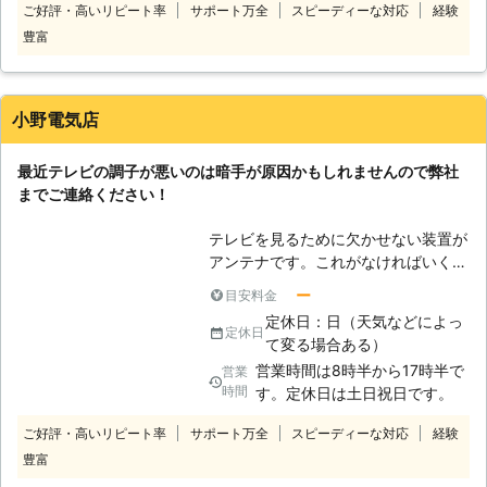
ご好評・高いリピート率
サポート万全
スピーディーな対応
経験
悪くなった時も、自分で修理するのは
豊富
大変危険ですので弊社にご連絡頂けれ
ばすぐに伺い不具合を解消致します。
弊社は鹿児島市を中心として地域に根
ざしたアンテナ工事を行っている会社
小野電気店
で、豊富な経験と実績を持つスタッフ
が対応致しますので安心です。
最近テレビの調子が悪いのは暗手が原因かもしれませんので弊社
までご連絡ください！
テレビを見るために欠かせない装置が
アンテナです。これがなければいくら
立派なテレビでも映ることがありませ
ー
目安料金
ん。ただ、アンテナの設置場所は屋根
定休日：日（天気などによっ
や高所の壁など高いところに置かれて
定休日
て変る場合ある）
います。設置をするくらい簡単だと思
営業時間は8時半から17時半で
営業
われるかもしれませんが、高所からの
時間
す。定休日は土日祝日です。
落下なの大変危険な作業です。 毎年
作業により落下してけがをするという
ご好評・高いリピート率
サポート万全
スピーディーな対応
経験
人が出るほどなので、アンテナに関す
豊富
るお困りごとがあれば自分で作業する