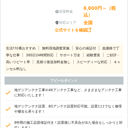
8,800円～（税
目安料金
込）
全国
対応エリア
公式サイトを確認
生活110番おすすめ
無料現地調査実施
安心の保証付
低価格で丁
寧な仕事
365日24時間対応
サポート万全
経験豊富
ご好評・
高いリピート率
見積り後追加料金無し
スピーディーな対応
キャ
ンセル料なし
アピールポイント
地デジアンテナ工事や4Kアンテナ工事など、さまざまなアンテナ工事
に対応いたします！
地デジアンテナ設置、BSアンテナ設置対応可能。設置だけでなく修理
や撤去も承ります！
8年間の施工品質保証付き！設置後に不具合が出た場合もしっかりと対
応します！