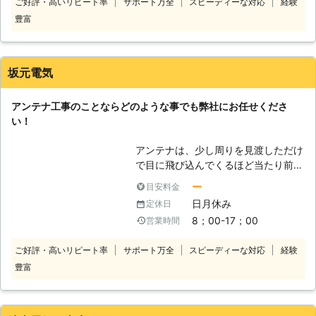
ご好評・高いリピート率
サポート万全
スピーディーな対応
経験
た場合はすぐにわかるのですが、それ
豊富
以外でテレビの映像が乱れた場合は原
因を探るのは困難です。そんなときは
ぜひ弊社にお任せしてくだされば、迅
速に改善いたします。弊社では腕利き
坂元電気
のプロが在籍しているので、どんな症
状にも対応できる力があります。その
アンテナ工事のことならどのような事でも弊社にお任せくださ
ため、アンテナの修繕や立て直し、新
い！
規の設置までアンテナ工事に必要とす
ることなら何でもご依頼していただけ
アンテナは、少し周りを見渡しただけ
れば、確実にテレビを視聴できるよう
で目に飛び込んでくるほど当たり前の
にいたします。
ように存在していますが、すぐ目の前
ー
目安料金
で見たという人はほとんどいません。
日月休み
定休日
さらに、アンテナ工事を行ったことが
8；00-17；00
営業時間
あるという人も同様に極めて少数で、
よくわからないままに自分で何とかし
ご好評・高いリピート率
サポート万全
スピーディーな対応
経験
ようとするのは極めて危険です。何故
豊富
なら、簡単な作業ではないうえに、落
下するリスクも生じてしまうからで
す。 このために、何か困ったことが
ございましたら無理をなさらずに弊社