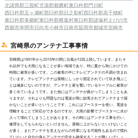
北諸県郡三股町
児湯郡都農町
東臼杵郡門川町
西臼杵郡五ヶ瀬町
西臼杵郡日之影町
西臼杵郡高千穂町
東臼杵郡美郷町
東臼杵郡椎葉村
東臼杵郡諸塚村
えびの市
西都市
串間市
日向市
小林市
日南市
延岡市
都城市
宮崎市
宮崎県のアンテナ工事事情
宮崎県は1951年から2015年の間に台風が12回上陸しています。またそ
れ以外でも大雨になることが多い地域であり、特に夏から秋にかけての
時期に被害が多いです。この被害の中にテレビアンテナの不調が含まれ
ています。テレビアンテナは屋根にしっかり固定されていて吹き飛ぶこ
とは滅多にないのですが、アンテナと家を繋いでいるケーブルに被害が
多く出ているようです。また他にはアンテナが曲がってしまうこともあ
りますが、それよりも問題なのは電波が雨に妨害されてアンテナまで届
かないことが多いということです。これにはブースターを使い、電波を
増幅することで対応ができるのですが、大雨の影響でブースターに水が
入って壊れてしまうことがあります。その時にはアンテナ工事を行い、
修理をしてもらわないといけません。屋根に上がらないといけないこと
が多く、またアンテナを支えながらの作業になる可能性もあるので慣れ
ていないと自分の身もアンテナの安全も確保することが難しいでしょ