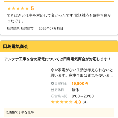
い。 ●私達は新型コロナウイルス対
味噌ですが、そういった点では当店は
策店舗です！ 昨今、猛威を振るう新
5
★★★★★
信頼できる業者と言えるでしょう。
型コロナウイルスの影響で業者に依頼
てきぱきと仕事を対応して良かったです 電話対応も気持ち良か
「メディア・ＯＮＥ」は、数少ないア
して家まで来てもらうのに不安を抱く
ったです。
ンテナ工事の専門店です。アンテナ工
方も多いかと思います。 そのような
事に関する事ならどこにも負けない自
ときは、TDS工務店へ。 TDS工務店
鹿児島県
鹿児島市
2026年07月15日
信がありますので、何でもお気軽にご
は新型コロナウイルス対策店舗ですの
相談ください。必ずや力になって見せ
で、安心してご依頼ください。 新型
ます。 【鹿児島県でのアンテナ】 当
コロナウイルス対策店舗としてスタッ
田島電気商会
店は鹿児島県に位置する店舗です。鹿
フの体調管理・マスクの着用・アルコ
児島県といえば、九州地方南端の、太
ール消毒はもちろん、密閉・密集・密
アンテナ工事を含め家電については田島電気商会が対応します！
平洋に面した県です。そんな鹿児島県
接を避ける行動を心がけております。
では、台風銀座と称されるほど台風が
退出時には無料でお客様ご指定のドア
今や家電がない生活は考えられないと
上陸します。台風はアンテナにとって
ノブや手すりなどアルコールまたは次
思います。家事全般は電気を使います
の天敵。強風によってアンテナがズレ
亜塩素酸ナトリウムで全て消毒洗浄し
し、他の生活にも電気を使います。こ
たり、飛散物がアンテナを破損させて
19,800円
目安料金
ます。 TDS工務店は九州地方を中心
の世の中で私たち田島電気商会のよう
しまう事もあります。そうなります
に対応しております。 福岡市内での
無休
定休日
な電気屋は皆さまの生活を支えている
と、高性能なアンテナでも機能しなく
ご依頼であれば、即日対応も可能です
8:00～20:00
営業時間
という責任感をもって作業をしなけれ
なってしまいます。そうなってしまい
ので、テレビアンテナ工事業者をお探
★★★★★
4.3
（4）
ばいけません。特に家電を設置する時
ましたら、当店にご相談ください。皆
しなら私達までお気軽にご連絡くださ
やトラブルに対応する時にはその責任
様に代わって、私たちが迅速に修理に
い。
低価格で丁寧な仕事
感を発揮し、適切な作業をします。皆
動きます。