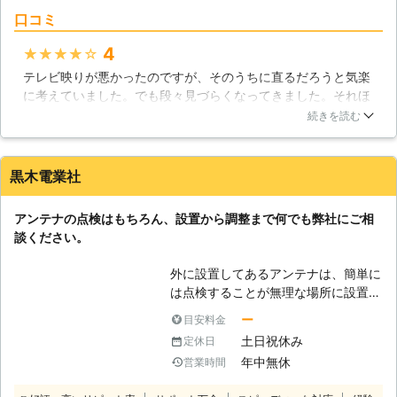
さまのご自宅で家電に何かありました
口コミ
ら、私たちにお問い合わせ下さい。新
設や修理などに対応しております。
4
★★★★★
【アンテナ工事も承ります】 家電と
テレビ映りが悪かったのですが、そのうちに直るだろうと気楽
いうと、かつて新三種の神器と呼ばれ
に考えていました。でも段々見づらくなってきました。それほ
たカラーテレビ、つまりはテレビを思
ど古いテレビではないのでアンテナが原因だと思い業者さんな
い浮かべる人も多いのではないのでし
続きを読む
どのプロの方にお願いしてみようとネットで調べて田島電気商
ょうか。実際、テレビを見ない家の方
会さんに依頼しました。調査してもらったところアンテナが老
が少ないかと思います。もしもテレビ
朽化していました。工事の説明も分かりやすく迅速に進めても
が急に映らないということになれば、
黒木電業社
らいました。有難うございました。
家庭の中で問題になってしまうでしょ
う。テレビが映らない原因は基本的に
鹿児島県
霧島市
2016年12月14日
アンテナの点検はもちろん、設置から調整まで何でも弊社にご相
2つです。テレビそのものが悪いか、
談ください。
もしくはアンテナに問題があるのかの
2つです。テレビの問題は修理が必要
外に設置してあるアンテナは、簡単に
になり、そしてアンテナの問題はアン
は点検することが無理な場所に設置し
テナ工事をする必要があります。田島
てあります。また、不具合が起きた場
ー
目安料金
電気商会はアンテナ工事も承っていま
合、何が原因なのかを調べて対策する
すので、テレビに何かありましたらま
土日祝休み
定休日
という行為は、知識のない方には無理
ずは私たちにお問い合わせ下さい。す
年中無休
営業時間
と言っても過言ではありません。目で
ぐに駆けつけて対応させていただきま
見たときのアンテナ状況に異変を感じ
す。