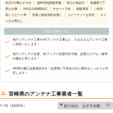
生活110番おすすめ
無料現地調査実施
安心の保証付
低価格で丁
寧な仕事
365日24時間対応
サポート万全
経験豊富
ご好評・
高いリピート率
見積り後追加料金無し
スピーディーな対応
キャ
ンセル料なし
アピールポイント
地デジアンテナ工事や4Kアンテナ工事など、さまざまなアンテナ工事
に対応いたします！
地デジアンテナ設置、BSアンテナ設置対応可能。設置だけでなく修理
や撤去も承ります！
8年間の施工品質保証付き！設置後に不具合が出た場合もしっかりと対
応します！
宮崎県のアンテナ工事業者一覧
1~15（65件中）
絞り込み