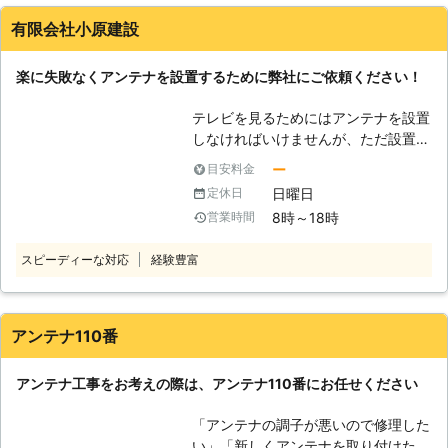
有限会社小原建設
楽に失敗なくアンテナを設置するために弊社にご依頼ください！
テレビを見るためにはアンテナを設置
しなければいけませんが、ただ設置す
れば言いという単純なものではありま
ー
目安料金
せん。アンテナは電波を受信するもの
日曜日
定休日
ですが、テレビアンテナは指向性のも
8時～18時
営業時間
のですので、電波が飛んでくる方向に
向けなければ意味がありません。電波
スピーディーな対応
経験豊富
は目に見えないので正しく向けるのは
難しいですし、途中に高層ビルのよう
な障害物がありますと電波も阻害され
てしまいます。 アンテナ工事をお考
アンテナ110番
えでしたら、有限会社小原建設にお任
せください。弊社はアンテナ工事のた
アンテナ工事をお考えの際は、アンテナ110番にお任せください
めの装備を整え、知識と経験を活かし
て作業させていただきます。 【アン
「アンテナの調子が悪いので修理した
テナ工事で面倒なこと】 今の時代は
い」「新しくアンテナを取り付けた