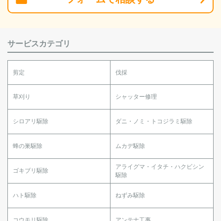
サービスカテゴリ
剪定
伐採
草刈り
シャッター修理
シロアリ駆除
ダニ・ノミ・トコジラミ駆除
蜂の巣駆除
ムカデ駆除
アライグマ・イタチ・ハクビシン
ゴキブリ駆除
駆除
ハト駆除
ねずみ駆除
コウモリ駆除
アンテナ工事