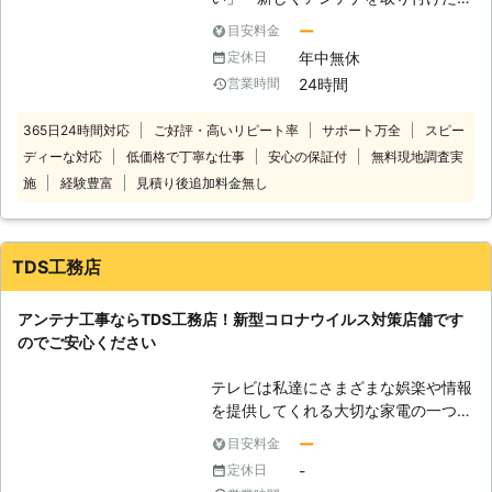
DIYで事故解決する事も多いですが、
い」「新居はお洒落なデザインアンテ
アンテナ工事に関して言えばそれはあ
ー
目安料金
ナがいい」など。 アンテナのことで
まりお勧めできません。まず、アンテ
年中無休
定休日
お困り、お悩みのお客様がおりました
ナ工事は危険な作業です。例えば2階
24時間
営業時間
ら、アンテナ110番までお気軽にご相
の屋根の上での作業となりますと、そ
談ください。 日本全国の数多くの加
の高さは十メートル弱に達します。そ
365日24時間対応
ご好評・高いリピート率
サポート万全
スピー
盟店と提携しておりますので、お客様
の高さから落ちれば、打ち所が悪けれ
ディーな対応
低価格で丁寧な仕事
安心の保証付
無料現地調査実
のご依頼に迅速に対応させていただき
ば命に関わります。 また、前述のよ
ます。 低価格で充実のサポートを実
施
経験豊富
見積り後追加料金無し
うにアンテナ工事は正しく受信できる
現しています。お客様にご満足いただ
ようにしなければいけません。専用機
けるよう日々、努めております。 ア
器を用いれば楽ですが、滅多に機会の
ンテナ110番に加盟しているアンテナ
無いアンテナ工事のために購入するの
TDS工務店
業者では、お客様のことを第一に考
も損でしょう。さらに、購入したアン
え、常にお客様の立場に立った作業を
テナがそもそも不適当なものだったと
アンテナ工事ならTDS工務店！新型コロナウイルス対策店舗です
心掛けております。 そのため、どの
いうケースもあります。 アンテナ工
のでご安心ください
ようなことに困っているのか、どうし
事を急ぐと、このように余計な出費や
てほしいのか、などをお客様と共有
危険が発生します。そうなってからで
テレビは私達にさまざまな娯楽や情報
し、より良いサービスを実現していき
は遅いですので、始めのうちから私た
を提供してくれる大切な家電の一つで
ます。 お見積り後のキャンセルも可
ちにご依頼ください。
す。 そんなテレビが突然と映らなく
能ですので、お気軽にご利用くださ
ー
目安料金
なってしまっては困ってしまいますよ
い。 アンテナ110番では、24時間365
-
定休日
ね。 「テレビ画面の映りが悪いの
日で電話での相談を受け付けておりま