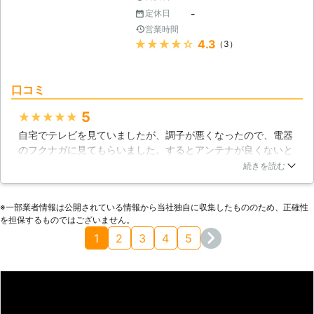
-
定休日
営業時間
★★★★★
4.3
（3）
口コミ
5
★★★★★
自宅でテレビを見ていましたが、調子が悪くなったので、電器
のフクナガに見てもらいました。するとアンテナが良くないと
いうことになり、修理してもらうことになりました。とても手
続きを読む
際の良い対応をしてくれたので、テレビもきちんと見ることが
できるようになりました。地域に根付いている電器のフクナガ
※⼀部業者情報は公開されている情報から当社独⾃に収集したもののため、正確性
だったので対応がすごく良かったです。
を担保するものではございません。
宮崎県
宮崎市
2016年11月18日
1
2
3
4
5