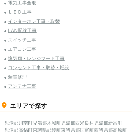
電気工事全般
ＬＥＤ工事
インターホン工事・取替
LAN配線工事
スイッチ工事
エアコン工事
換気扇・レンジフード工事
コンセント工事・取替・増設
漏電修理
アンテナ工事
エリアで探す
児湯郡川南町
児湯郡木城町
児湯郡西米良村
児湯郡新富町
児湯郡高鍋町
東諸県郡綾町
東諸県郡国富町
西諸県郡高原町