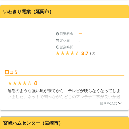
<アンテナ調整も！映りが悪いときに
限会社総設のすべてのアンテナ工事のサービスに満足が出来た
は相談を> アンテナの設置だけではな
ので、色んな人に有限会社総設を薦めています。
いわきり電業（延岡市）
く「最近、テレビの映りが悪い」「強
宮崎県
宮崎市
2016年11月13日
風のあとからアンテナが不安定」とい
う時に、アンテナの調整も承ります
よ。料金もアンテナ調整なら8,800円
ー
目安料金
から対応していますので、お気軽にお
-
定休日
問合せください。 【実際の施工実績
営業時間
（一例）】 ▼宮崎県都城市 作業内
★★★★★
3.7
（3）
容：アンテナの調節 料金：11,000円
※税込価格です。 ※作業内容によって
料金は変動します。
口コミ
4
★★★★★
竜巻のような強い風が来てから、テレビが映らなくなってしま
いました。ネットで調べながらどこのアンテナ工事が良いか迷
いましたが、こちらの会社が対応早そうだったので依頼しまし
続きを読む
た。電話の応対も親切だったので早速お願いしました。細かい
所も丁寧に説明されたので安心して任せられました。工事も約
1時間ほどだったので早い方です。
宮崎ハムセンター（宮崎市）