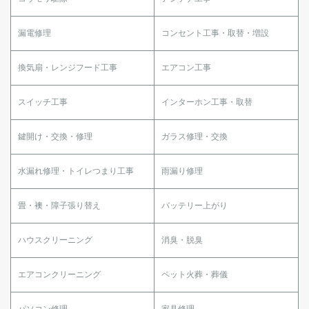
漏電修理
コンセント工事・取替・増設
換気扇・レンジフード工事
エアコン工事
スイッチ工事
インターホン工事・取替
鍵開け・交換・修理
ガラス修理・交換
水漏れ修理・トイレつまり工事
雨漏り修理
畳・襖・障子張り替え
バッテリー上がり
ハウスクリーニング
消臭・脱臭
エアコンクリーニング
ペット火葬・葬儀
パソコン修理
家具修理