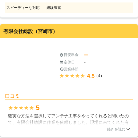
<地域密着！33,000円から対
スピーディーな対応
経験豊富
応> 「引越し先にアンテナがない」
「もっとテレビを楽しむのにBS・CS
アンテナの設置工事をしてほしい」こ
のようなご依頼なら、私たち吉田総合
有限会社総設（宮崎市）
メンテナンスにお任せを！ 三股町に
拠点を置き、近郊地域に密着したサー
ビスを提供しています。地域のことを
よくわかっており、お近くだからこそ
ー
目安料金
迅速な対応ができるのです。 アンテ
-
定休日
ナ工事は33,000円（税込）からおこ
営業時間
なっています。出張費はいただいてお
★★★★★
4.5
（4）
りません。事前にご連絡いただけれ
ば、17時以降の作業も承りますよ。 <
テレビアンテナ工事は電気工事士にお
口コミ
任せ！> 当店は電気工事屋として、第
一種電気工事士の資格を持つスタッフ
5
★★★★★
が在籍しています。アンテナ工事はア
確実な方法を選択してアンテナ工事をやってくれると聞いたの
ンテナケーブルを扱ったり、時に電気
で、有限会社総設に作業を依頼しました。現場に来てくれた有
工事を合わせておこなったりするた
限会社総設のスタッフの方が、一生懸命にアンテナ工事をやっ
続きを読む
め、電気のプロの施工だと安心です。
てくれて、確実に工事を完成させてくれたので感謝でした。有