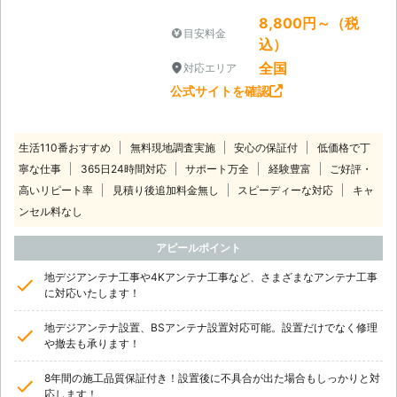
8,800円～（税
目安料金
込）
全国
対応エリア
公式サイトを確認
生活110番おすすめ
無料現地調査実施
安心の保証付
低価格で丁
寧な仕事
365日24時間対応
サポート万全
経験豊富
ご好評・
高いリピート率
見積り後追加料金無し
スピーディーな対応
キャ
ンセル料なし
アピールポイント
地デジアンテナ工事や4Kアンテナ工事など、さまざまなアンテナ工事
に対応いたします！
地デジアンテナ設置、BSアンテナ設置対応可能。設置だけでなく修理
や撤去も承ります！
8年間の施工品質保証付き！設置後に不具合が出た場合もしっかりと対
応します！