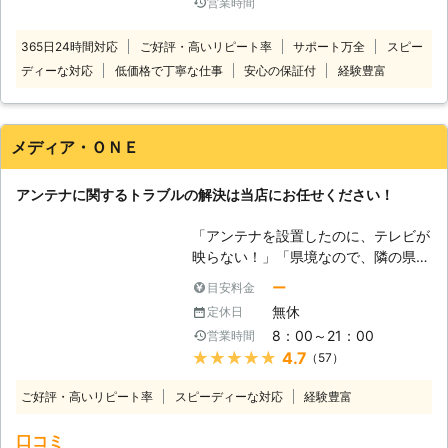
営業時間
で、一度見てもらいたい」 「電源を
す。早朝や深夜でも、お客様の都合に
入れても、テレビが映らなくて困って
合わせていつでもお電話がつながりま
365日24時間対応
ご好評・高いリピート率
サポート万全
スピー
いる」 このようなとき、テレビアン
す。
ディーな対応
低価格で丁寧な仕事
安心の保証付
経験豊富
テナが不具合を起こしている可能性も
あります。 アンテナは屋根の上に設
置されていることも多いため、自分で
対処すると転落などの危険性もありま
メディア・ＯＮＥ
すので、専門の業者に調査を依頼する
のをおすすめします。 TDS工務店
アンテナに関するトラブルの解決は当店にお任せください！
は、アンテナ工事を生業とした業者で
すのでアンテナのことで何かありまし
「アンテナを設置したのに、テレビが
たら私達までご相談ください。 ●ア
映らない！」「県境なので、隣の県の
ンテナ工事のサービスならお任せくだ
テレビを見てみたい」アンテナ設置に
さい！ TDS工務店は、アンテナ工事
ー
目安料金
は、そのようなトラブルやご要望が寄
全般に対応しております。 古いアン
無休
定休日
せられます。アンテナ工事は基本的に
テナの取り外しから新しいアンテナの
8：00～21：00
営業時間
業者に任せきりになるので、ご自身で
設置、ブースター・チューナーなどの
★★★★★
4.7
（57）
はどうにも対策が立てられないという
付随機器の取り付けや取り付け後のア
のが現状です。しかしそれは安全の面
ンテナレベルの確認まで対応可能。
ご好評・高いリピート率
スピーディーな対応
経験豊富
から見ても仕方が無いことなので、信
地デジアンテナ以外にもBS/CSアンテ
頼できるアンテナ工事業者を見つけら
ナにも対応できますのでお任せくださ
口コミ
れるかがポイントとなります。 手前