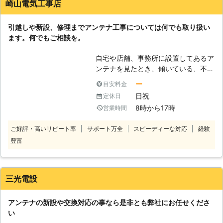
崎山電気工事店
のスタッフにお声がけ下さい。弊社で
はアンテナ工事全般を承っております
引越しや新設、修理までアンテナ工事については何でも取り扱い
ので、どのようなことに対しても懇切
ます。何でもご相談を。
丁寧に対応させて頂きます。
自宅や店舗、事務所に設置してあるア
ンテナを見たとき、傾いている、不安
定な状態になっている、倒れていると
ー
目安料金
いう状況を目にしたときは、できるだ
日祝
定休日
け早く弊社にご連絡ください。大きな
8時から17時
営業時間
事故を起こしてしまうと大変で、時に
は人命に関わることもあることから早
ご好評・高いリピート率
サポート万全
スピーディーな対応
経験
急に対策が必要です。弊社ならすぐに
豊富
ご依頼先へ伺い、調査してからすぐに
修繕や撤去作業を行います。もちろ
ん、撤去する場合はアンテナを新設す
るのでご希望の製品をお選びくださ
三光電設
い。必ず見積もりを作成してからお客
様の同意を得たあとでアンテナ工事を
アンテナの新設や交換対応の事なら是非とも弊社にお任せくださ
いたします。どこよりも安い低価格は
い
弊社でも自慢ですので、一度見積もり