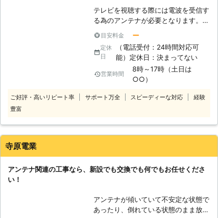
書をご覧になっていただければ幸いで
テレビを視聴する際には電波を受信す
す。
る為のアンテナが必要となります。こ
れは建物の屋上に設置されていますの
ー
目安料金
でアンテナの状態を確認する事は難し
（電話受付：24時間対応可
定休
く、またアンテナ工事は高所で行い危
日
能）定休日：決まってない
険な作業となりますので専門業者に依
8時～17時（土日は
頼する事となります。弊社では安心し
営業時間
○○）
て工事をお任せ頂けるように、安全第
一での施工を心掛けています。そして
ご好評・高いリピート率
サポート万全
スピーディーな対応
経験
お客様からの要望としまして、アンテ
豊富
ナの新規設置をはじめ既設の状態確認
や調整作業などに対応させて頂いてお
ります。弊社ではお客様には丁寧な対
応をさせて頂いておりますので、初め
寺原電業
てご利用される方もお気軽に相談して
ください。
アンテナ関連の工事なら、新設でも交換でも何でもお任せくださ
い！
アンテナが傾いていて不安定な状態で
あったり、倒れている状態のまま放置