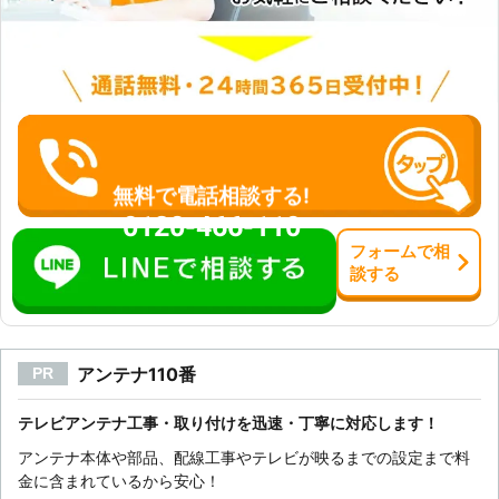
無料で電話相談する!
0120-466-110
フォーム
で
相
談
する
アンテナ110番
PR
テレビアンテナ工事・取り付けを迅速・丁寧に対応します！
アンテナ本体や部品、配線工事やテレビが映るまでの設定まで料
金に含まれているから安心！