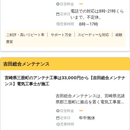
しておくのは非常に危険です。アンテ
ー
目安料金
ナは鋭利であり、かつ金属製品であり
電話での対応は8時-21時くら
重量があるため、高いところから落下
定休日
いまで。不定休。
してしまった場合には下にいる人に当
8時～17時
営業時間
たりけがをしてしまうことも考えられ
るからです。そのため、このような悲
ご好評・高いリピート率
サポート万全
スピーディーな対応
経験
惨な事故を未然に食い止めるために
豊富
も、アンテナに不具合が生じましたら
なるべく早めにご相談のうえ、アンテ
ナ工事をご依頼ください。弊社ではア
ンテナ工事の安全性を最重視しつつ
吉田総合メンテナンス
も、アンテナがすぐに使えるように迅
速に対応し、工事に着手することを心
宮崎県三股町のアンテナ工事は33,000円から【吉田総合メンテナ
がけております。
ンス】電気工事士が施工
吉田総合メンテナンスは、宮崎県北諸
県郡三股町に拠点を置く電気工事屋で
す。テレビアンテナのことで気になる
ー
目安料金
ことがあれば、当店にご依頼くださ
年中無休
定休日
い。
営業時間