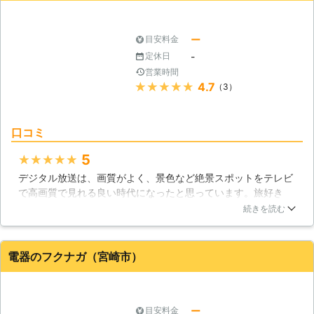
宮崎県
延岡市
2016年12月14日
ー
目安料金
-
定休日
営業時間
★★★★★
4.7
（3）
口コミ
5
★★★★★
デジタル放送は、画質がよく、景色など絶景スポットをテレビ
で高画質で見れる良い時代になったと思っています。旅好き
で、情報入手中心にデジタルテレビを重宝しています。デジタ
続きを読む
ル放送は、アンテナ受信状態によって快適さが左右されます。
立地などにより、交流すべきことも増減します。早いうちにプ
ロに依頼すると、毎日快適になります。こちらの企業に依頼し
電器のフクナガ（宮崎市）
たら、日々問題なく使えているのでオススメですね。
宮崎県
宮崎市
2016年12月24日
ー
目安料金