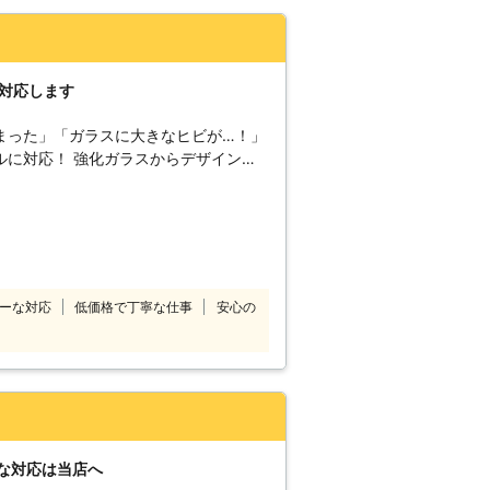
。
に対応します
まった」「ガラスに大きなヒビが…！」
ルに対応！ 強化ガラスからデザインガ
とお任せください。 ガラス110番は、
ております。そのため各現地スタッフが
活ができるように全力サポート！ ガラ
ガラスへの交換まで、ガラスのことで何
人のお客様だけ
どのお客様にもご利用いただいておりま
ーな対応
低価格で丁寧な仕事
安心の
加盟店は、どのような場所や種類でも対応
れた際も、ぜひガラス110番を活用くだ
上がりが提供できるよう、加盟店スタッ
。 24時間365日年中無休で電話受付
い早朝や深夜などの時間帯でもお気軽に
な対応は当店へ