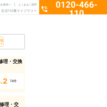
0120-466-
の企業様へ
よくあるご質問
110
生活110番ライブラリー
通話料無料・24時間365日受付
地
探す
修理・交換
.2
74件
修理・交