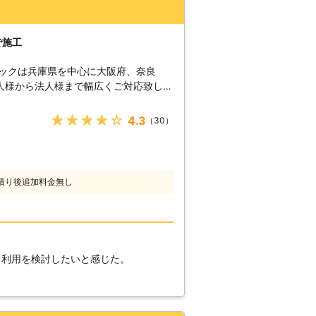
で施工
ロックは兵庫県を中心に大阪府、奈良
人様から法人様まで幅広くご対応致して
緊急なご依頼も現場近くの営業所のスタ
修理・交換に迅速
★★★★★
4.3
（30）
0分で到着するスピード。即日のガラス
ぐガラスを直してほしい！」という急な
だきます。 【安心のガラス
験をいかし、お客様に満足していただける
積り後追加料金無し
ラス交換、その他、サッシの取りかえや
ルム施工などもご対応しております。プ
だきます。 【お見積りは完
もございません!!お見積り費用は完全無
。「ガラス交換って高いって聞いたけ
 利用を検討したいと感じた。
ダイヤル(0120-830-863)からお
対応させていただきます。是非この機会
い!!