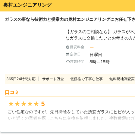
奥村エンジニアリング
ガラスの事なら技術力と提案力の奥村エンジニアリングにお任せ下
【ガラスのご相談なら】 ガラスが
なガラスに交換したいとお考えの方
アリングが何でも解決致します。窓
ー
目安料金
るよう毎日営業させて頂いております。 【防犯のためのガラス】 
日曜日
定休日
高いものへガラス交換するためのお
8時～18時
営業時間
動車のウインドウなどにも使われて
が一般のガラスに比べると高いので
に割れるという特徴があります。そ
365日24時間対応
サポート万全
低価格で丁寧な仕事
無料現地調査実
お勧めは出来ません。それに対して
なポリカーボネートを挟み込み、打
口コミ
ラスの防犯性を高めたい時は、弊社までご相談下
ガラスを使っているうちに、白い色
★★★★★
5
れはアルカリ溶出と呼ばれるガラス
古い住宅なのですが、先日掃除をしていた所窓ガラスにヒビが入っ
ガラスも太陽の紫外線によって、日
いと近くの業者を探しこちらに交換を依頼しました。複数種類のガ
してしまったガラスを、新しい透明
ので、この際だからと家全てのガラスを入れ替えることにしました
ンジニアリングまでお気軽にご連絡
タイプのガラスを選んだにもかかわらず嫌な顔せずに対応してもら