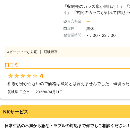
「収納棚のガラス扉が割れた！」 
う」 「玄関のガラスが割れて防犯上心配」 このようにガラス
とならBEST株式会社にお任せくだ
ー
目安料金
整える仕事」として、全国でガラス
無休
定休日
す。全国にスタッフがいるため、多
7：00～22：00
営業時間
ガラスの割れやヒビを放置している
れもあります。気づいたときに対応
た」「ガラスにヒビが入ってしまっ
スピーディーな対応
経験豊富
談くださいませ。 ●割れたときだけじゃない！ヒビでもガラス交換が大
切！ ガラスの割れが起きたときに
口コミ
などのリスクがあることから、すぐ
います。しかし割れたときだけでな
★★★★★
4
必要となります。 ヒビの入ったガラスは耐久性が落ち、少しの刺激でも割
相場が分からないので価格は満足とは言えませんでした。値切った
れが起きてしまいます。「まだ割れ
と、ヒビの入ったガラスは割れやす
茨城県
日立市
2022年04月11日
てしまうこともあるので注意が必要
同様に、はやめの対応が肝心です。
さい。 ●当店は全国展開しているから早急な対応が可能！ BEST株式会社は
NKサービス
全国にプロの修理スタッフがいるこ
です。「明日から旅行なのにガラス
日常生活の不満から急なトラブルの対処まで何でもご相談ください
ないからはやく直してほしい」この