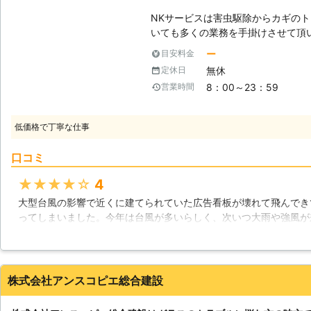
ガラス交換などお家のトラブルがあ
NKサービスは害虫駆除からカギの
ッフが駆け付けます。 BEST株式会社はお客様のお困りごとを解決し、より
いても多くの業務を手掛けさせて頂
よい生活が送れるようにサポートし
安全性と快適性を追求するため、防
していると大変危険です。気づいた
ー
目安料金
してもお客様から高い評価を頂けて
ょう。「ガラスが割れた！」そんな
無休
定休日
でスピード解決致しますので、不足
8：00～23：59
営業時間
【災害時の被害拡大】 震災や台風
ってしまう可能性が最も懸念される
被害はとても多く報告されています
低価格で丁寧な仕事
けではなくその後の問題としても居
ません。地震大国日本とも言われて
口コミ
行う事はとても重要と言えるでしょう。 【ガラス交換で得ら
は？】 ガラスには様々な種類が存
★★★★★
4
優れた物から外気の気温を遮断する
大型台風の影響で近くに建てられていた広告看板が壊れて飛んでき
存在しています。更にはガラスフィ
ってしまいました。今年は台風が多いらしく、次いつ大雨や強風が
ラス周りを見直す事によって得られ
交換してほしいと思いNKサービスさんに伝えたところ翌日には交
ょう。小さなお子様がいらっしゃる
早い対応に驚きましたが、感謝しかありません。
ちになってしまう方などは特に注意
約、快適な空間の追求などを心掛け
兵庫県
尼崎市
2016年12月31日
株式会社アンスコピエ総合建設