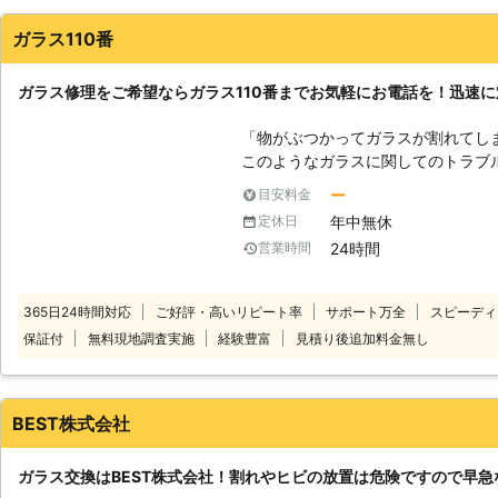
かりとしており、説明を端折ることもなくきちんとされていました
ガラス110番
滋賀県
彦根市
2016年11月30日
ガラス修理をご希望ならガラス110番までお気軽にお電話を！迅速
「物がぶつかってガラスが割れてし
このようなガラスに関してのトラブ
ラスまで、どのようなガラスであろう
ー
目安料金
日本全国に数多くの加盟店が提携し
年中無休
定休日
お客様の困ったを解決し、快適な生
24時間
営業時間
スの修理から、窓の防犯対策や強化
かございましたら、遠慮なくお申し付けを！ もちろん、個
でなく、店舗や医院、学校、企業な
365日24時間対応
ご好評・高いリピート率
サポート万全
スピーディ
す！ ガラス110番に提携している
保証付
無料現地調査実施
経験豊富
見積り後追加料金無し
可能です。 他社のガラス業者に断ら
さい。 お客様の満足いただける仕
フ一同努めさせていただいております
をしておりますので、お電話しにく
BEST株式会社
ご相談ください。
ガラス交換はBEST株式会社！割れやヒビの放置は危険ですので早急