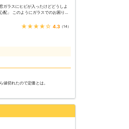
「窓ガラスにヒビが入ったけどどうしよ
でのお困りご
さい！当店はお客様の「生活インフラを
交換など生活のトラブルを解決していま
★★★★★
4.3
（14）
くの地域でお急ぎの対応が可能です。
と防犯上よくありませんし、ケガのおそ
することが大切です。「ガラスが割れ
た」そんなときには、まずは当店にご相
は「破片でのケガ」や「防犯」「空調」
にガラス修理を依頼する方は多いかと思
く、ヒビが入ったときにも早急な対応が
ら値切れたので定価とは。
てないからいいかな」と放置している
いことから、空き巣に狙われやすくなっ
です。ヒビが入ったときにも割れた際と
ガラスのトラブルなら当店にお任せくだ
とから、早急な対応ができることが特徴
が割れてしまった！」「子どもがいて危
！
ような時にも、当店にご依頼ください。