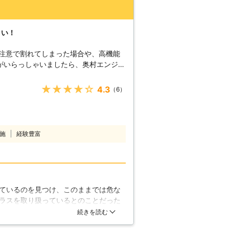
さい！
不注意で割れてしまった場合や、高機能
がいらっしゃいましたら、奥村エンジニ
ガラスをとおして、お客様のお役に立て
防犯性の
★★★★★
4.3
（6）
問い合わせが、年々増えております。自
いる強化ガラスは、破壊に対する耐久性
すが、強化ガラスが割れると粒状に粉々
のため、防犯性を高める目的にはあまり
施
経験豊富
、防犯ガラスは2枚のガラスの間に特殊
ち破りを防ぐ構造になっています。窓ガ
さい。 【ガラスの劣化】
が浮き上がってくることがあります。そ
の経年劣化が原因と考えられます。また
ているのを見つけ、このままでは危な
焼けをおこし変色してしまいます。劣化
ラスを取り扱っているとのことだった
度の高いガラスに交換する際は、奥村エ
。採寸の際に、細かく部屋ごとに違う
続きを読む
下さい。
うことができました。見積もりもしっ