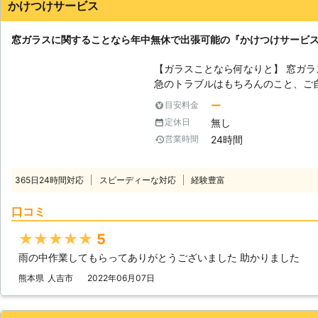
かけつけサービス
窓ガラスに関することなら年中無休で出張可能の『かけつけサービ
【ガラスことなら何なりと】 窓ガラス
急のトラブルはもちろんのこと、ご
犯性の高いガラスに変更したい、断
ー
目安料金
にしたいなど、家の窓ガラスについ
無し
定休日
が関西圏内を中心に、365日24時
24時間
営業時間
となら「かけつけサービス」にお任せください！ 【ガ
起こる被害とは】 窓ガラスが割れ
ケガをしてしまったり、その窓から
365日24時間対応
スピーディーな対応
経験豊富
ざまな被害にあってしまう危険性が
に「かけつけサービス」までお電話
口コミ
おります。 【窓からできるセキュリティ対策】 ある調査によれば、空き巣
が一戸建てに侵入する経路は、窓か
★★★★★
5
います。すなわち、玄関のカギを防
雨の中作業してもらってありがとうございました 助かりました
ご自宅の窓に関しても防犯対策を講
るためには非常に大切なのです。ま
熊本県
人吉市
2022年06月07日
取り付けることでより一層防犯対策
ともに、お気軽にご相談ください。