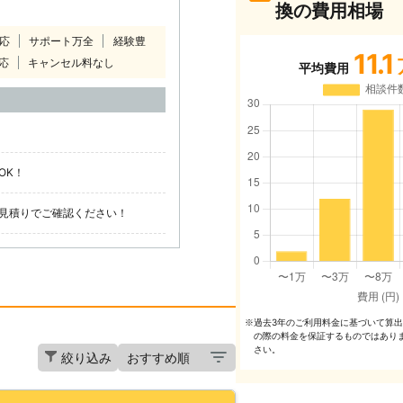
換の費用相場
対応
サポート万全
経験豊
11.1
応
キャンセル料なし
平均費用
OK！
見積りでご確認ください！
過去3年のご利⽤料⾦に基づいて算
※
の際の料⾦を保証するものではあり
さい。
絞り込み