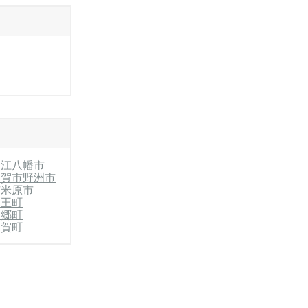
近江八幡市
甲賀市
野洲市
市
米原市
竜王町
豊郷町
多賀町