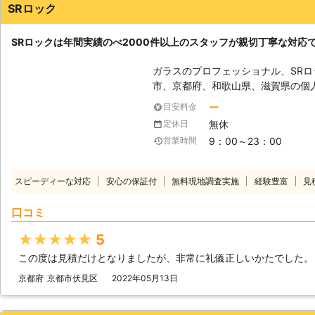
SRロック
SRロックは年間実績のべ2000件以上のスタッフが親切丁寧な対応
ガラスのプロフェッショナル、SR
市、京都府、和歌山県、滋賀県の個
おります。 ガラスが割れたなどの
ー
目安料金
ッフがすぐにかけつけその場で施工致します。 【ガラス
無休
定休日
対応】 当社の強みの一つが、最短3
9：00～23：00
営業時間
修理も可能です。「危ないから今す
ご相談にも、最大限努力してご対応させていた
技術】 年間実績2000件以上の経
スピーディーな対応
安心の保証付
無料現地調査実施
経験豊富
見
ご提案を致します。ガラス修理やガ
調整、網戸の張り替え、ガラスフィ
口コミ
ロとしての責任をもち、丁寧に施工させていた
全無料】 もちろん、お値段のご心配
★★★★★
5
料、出張費もいただいておりません
この度は見積だけとなりましたが、非常に礼儀正しいかたでした。
ど…」とお悩みのお客様も、まずはフリー
問合せください。スピーディーにご
京都府
京都市伏見区
2022年05月13日
に、当社へガラス工事をご用命くださ