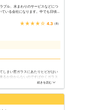
ったときには、お客様のもとに修理スタ
トラブル、水まわりのサービスなどにつ
いている会社になります。中でも日頃の
ています。ガラスの割れやヒビは、放置
犯対策やガラス修理、交換などにつきま
ときにはガラス交換をプロに依頼しまし
いるサービスとなります。高い施工技術
★★★★★
4.3
（8）
ときは当店にご依頼ください。
の事態にも何なりとご相談ください。
などに見舞われた際、大規模な被害を被
内容となりますが、ガラスの飛散による
。割れたガラスは凶器に変わり、ケガだ
住不可能になってしまう事は珍しくあり
おりますので、各ご家庭で災害の対策を
れる効果
在しており、防犯や災害に強い耐久性に
断熱、防音などにも適したガラスなどが
てしまい窓ガラスにあたりヒビがはい
ルムとなる物なども御座いますので、ガ
来るか分からないのですばやくガラス
る効果は実に多く存在すると言えるでし
換してもらうことができ予想以上の素
続きを読む
ご家庭や四季の変わり目に体調を崩しが
して、ガラス周りを見直し電気代の節
て見るのも良いかと思われます。