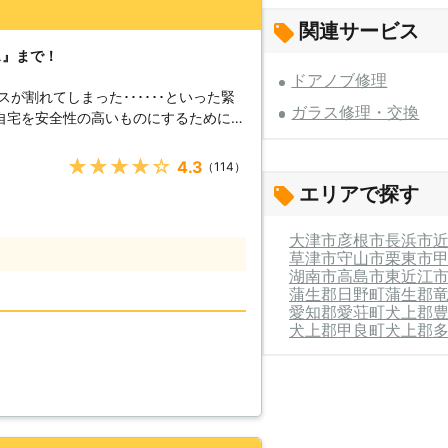
関連サービス
ス』まで！
ドアノブ修理
が割れてしまった･･････といった緊
ガラス修理・交換
自宅を安全性の高いものにするために防
熱性に優れたガラスに変更して暖かい家
てのご要望を承ります。 当社スタッフ
★★★★★
4.3
（114）
間緊急出張いたします。ガラス交換のこ
エリアで探す
ラスのトラブルから
た状態で放っておくと、ガラスの破片で
大津市
彦根市
長浜市
不審者に侵入されたりと、お客様がさま
草津市
守山市
栗東市
あります。このような被害が拡大する前
湖南市
高島市
東近江
ください。お見積りも無料で受け付けて
蒲生郡日野町
蒲生郡
愛知郡愛荘町
犬上郡
らが約6割を占めていることが分かって
犬上郡甲良町
犬上郡
犯性の高いものに交換するだけでなく、
じることが、空き巣などの犯罪を抑止す
た、窓ガラス以外にも、窓枠に補助鍵を
を高めることができます。ガラス交換と