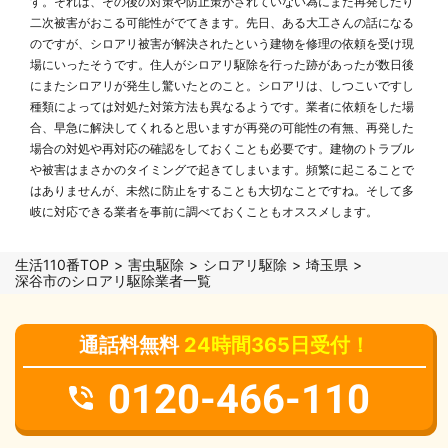
す。それは、その後の対策や防止策がされていない為にまた再発したり
二次被害がおこる可能性がでてきます。先日、ある大工さんの話になる
のですが、シロアリ被害が解決されたという建物を修理の依頼を受け現
場にいったそうです。住人がシロアリ駆除を行った跡があったが数日後
にまたシロアリが発生し驚いたとのこと。シロアリは、しつこいですし
種類によっては対処た対策方法も異なるようです。業者に依頼をした場
合、早急に解決してくれると思いますが再発の可能性の有無、再発した
場合の対処や再対応の確認をしておくことも必要です。建物のトラブル
や被害はまさかのタイミングで起きてしまいます。頻繁に起こることで
はありませんが、未然に防止をすることも大切なことですね。そして多
岐に対応できる業者を事前に調べておくこともオススメします。
生活110番TOP
害虫駆除
シロアリ駆除
埼玉県
深谷市のシロアリ駆除業者一覧
通話料無料
24時間365日受付！
0120-466-110