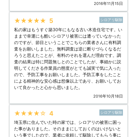
2016年11月15日
★★★★★
5
シロアリ駆除
私の家はもうすぐ築30年にもなる古い木造住宅です。い
ままで幸運にも酷いシロアリ被害には遭っていなかった
のですが、節目ということでこちらの業者さんに有料調
査をお願いしました。無料調査は逆に断りづらくなるだ
ろうと思えたことが、有料のそれを選んだ理由です。調
査の結果は特に問題無しとのことでしたが、事細かに説
明してくださる作業員の態度がとても誠実で気に入った
ので、予防工事をお願いしました。予防工事をしたこと
による精神的な安心感は想像以上であり、お願いしてお
いて良かったと心から思いました。
2016年10月18日
★★★★★
4
シロアリ駆除
埼玉県に住んでいた時の家では、シロアリの被害に困っ
た事がありました。そのままにしておくのはいけないと
いう事でしたので、業者に依頼して駆除してもらう事に