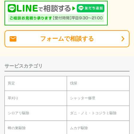
フォーム
で
相談
する
サービスカテゴリ
剪定
伐採
草刈り
シャッター修理
シロアリ駆除
ダニ・ノミ・トコジラミ駆除
蜂の巣駆除
ムカデ駆除