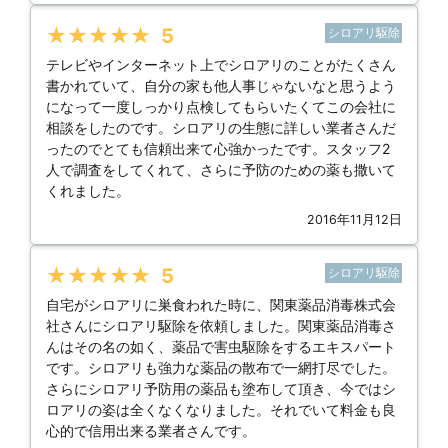
★★★★★
5
シロアリ駆除
テレビやインターネット上でシロアリのことがたくさん
書かれていて、自分の家も他人事じゃないなと思うよう
になって一度しっかり点検してもらいたくてこの会社に
相談をしたのです。シロアリの生態に詳しい業者さんだ
ったのでとても信頼出来て心強かったです。スタッフ2
人で調査をしてくれて、さらに予防のための薬も撒いて
くれました。
2016年11月12日
★★★★★
5
シロアリ駆除
自宅がシロアリに巣食われた時に、関東薬品消毒株式会
社さんにシロアリ駆除を依頼しました。関東薬品消毒さ
んはその名の如く、薬品で害虫駆除をするエキスパート
です。シロアリも強力な薬品の散布で一網打尽でした。
さらにシロアリ予防用の薬品も塗布して頂き、今ではシ
ロアリの姿は全くなくなりました。それでいて料金も良
心的で信用出来る業者さんです。