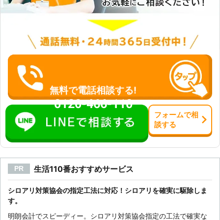
無料で電話相談する!
0120-466-110
フォーム
で
相
談
する
生活110番おすすめサービス
PR
シロアリ対策協会の指定工法に対応！シロアリを確実に駆除しま
す。
明朗会計でスピーディー。シロアリ対策協会指定の工法で確実な