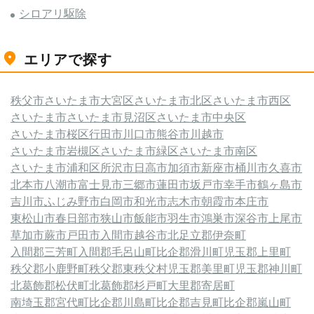
シロアリ駆除
エリアで探す
秩父市
さいたま市大宮区
さいたま市北区
さいたま市西区
さいたま市
さいたま市見沼区
さいたま市中央区
さいたま市桜区
行田市
川口市
熊谷市
川越市
さいたま市岩槻区
さいたま市緑区
さいたま市南区
さいたま市浦和区
所沢市
日高市
加須市
新座市
桶川市
久喜市
北本市
八潮市
富士見市
三郷市
蓮田市
坂戸市
幸手市
鶴ヶ島市
吉川市
ふじみ野市
白岡市
和光市
志木市
朝霞市
本庄市
東松山市
春日部市
狭山市
飯能市
羽生市
鴻巣市
深谷市
上尾市
草加市
蕨市
戸田市
入間市
越谷市
北足立郡伊奈町
入間郡三芳町
入間郡毛呂山町
比企郡滑川町
児玉郡上里町
秩父郡小鹿野町
秩父郡東秩父村
児玉郡美里町
児玉郡神川町
北葛飾郡松伏町
北葛飾郡杉戸町
大里郡寄居町
南埼玉郡宮代町
比企郡川島町
比企郡吉見町
比企郡嵐山町