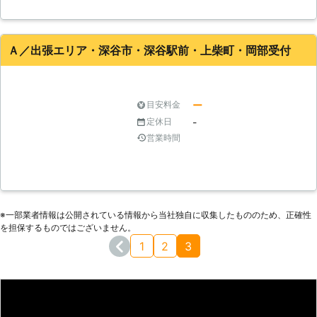
Ａ／出張エリア・深谷市・深谷駅前・上柴町・岡部受付
ー
目安料金
-
定休日
営業時間
※⼀部業者情報は公開されている情報から当社独⾃に収集したもののため、正確性
を担保するものではございません。
1
2
3