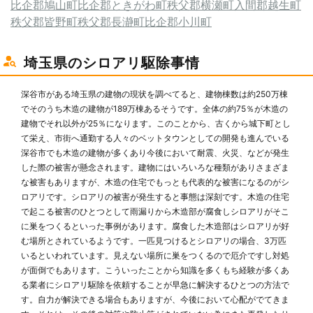
比企郡鳩山町
比企郡ときがわ町
秩父郡横瀬町
入間郡越生町
秩父郡皆野町
秩父郡長瀞町
比企郡小川町
埼玉県のシロアリ駆除事情
深谷市がある埼玉県の建物の現状を調べてると、建物棟数は約250万棟
でそのうち木造の建物が189万棟あるそうです。全体の約75％が木造の
建物でそれ以外が25％になります。このことから、古くから城下町とし
て栄え、市街へ通勤する人々のベットタウンとしての開発も進んでいる
深谷市でも木造の建物が多くあり今後において耐震、火災、などが発生
した際の被害が懸念されます。建物にはいろいろな種類がありさまざま
な被害もありますが、木造の住宅でもっとも代表的な被害になるのがシ
ロアリです。シロアリの被害が発生すると事態は深刻です。木造の住宅
で起こる被害のひとつとして雨漏りから木造部が腐食しシロアリがそこ
に巣をつくるといった事例があります。腐食した木造部はシロアリが好
む場所とされているようです。一匹見つけるとシロアリの場合、3万匹
いるといわれています。見えない場所に巣をつくるので厄介ですし対処
が面倒でもあります。こういったことから知識を多くもち経験が多くあ
る業者にシロアリ駆除を依頼することが早急に解決するひとつの方法で
す。自力が解決できる場合もありますが、今後において心配がでてきま