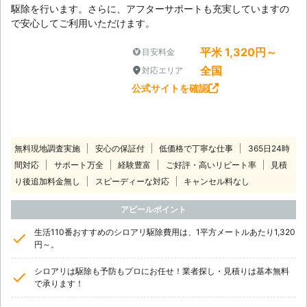
駆除を行います。さらに、アフターサポートも充実していますの
で安心してご利用いただけます。
平米 1,320円～
目安料金
全国
対応エリア
公式サイトを確認
無料現地調査実施
安心の保証付
低価格で丁寧な仕事
365日24時
間対応
サポート万全
経験豊富
ご好評・高いリピート率
見積
り後追加料金無し
スピーディーな対応
キャンセル料なし
アピールポイント
生活110番おすすめのシロアリ駆除費用は、1平方メートルあたり1,320
円～。
シロアリは駆除も予防もプロにお任せ！業者探し・見積りは基本無料
で承ります！