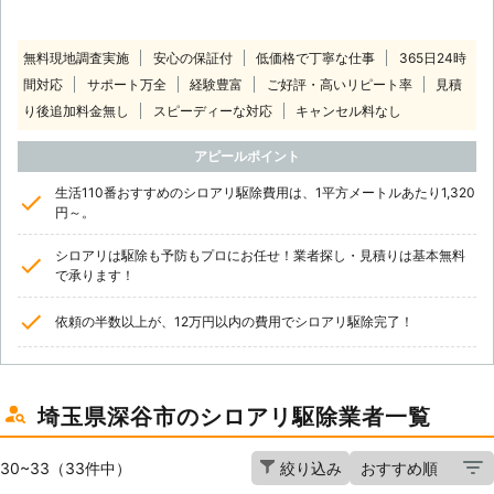
無料現地調査実施
安心の保証付
低価格で丁寧な仕事
365日24時
間対応
サポート万全
経験豊富
ご好評・高いリピート率
見積
り後追加料金無し
スピーディーな対応
キャンセル料なし
アピールポイント
生活110番おすすめのシロアリ駆除費用は、1平方メートルあたり1,320
円～。
シロアリは駆除も予防もプロにお任せ！業者探し・見積りは基本無料
で承ります！
依頼の半数以上が、12万円以内の費用でシロアリ駆除完了！
埼玉県深谷市のシロアリ駆除業者一覧
30~33（33件中）
絞り込み