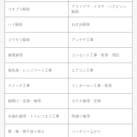
アライグマ・イタチ・ハクビシン
ゴキブリ駆除
駆除
ハト駆除
ねずみ駆除
コウモリ駆除
アンテナ工事
漏電修理
コンセント工事・取替・増設
換気扇・レンジフード工事
エアコン工事
スイッチ工事
インターホン工事・取替
鍵開け・交換・修理
ガラス修理・交換
水漏れ修理・トイレつまり工事
雨漏り修理
畳・襖・障子張り替え
バッテリー上がり