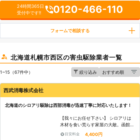
0120-466-110
24時間365日
受付中です!!
フォームで相談する
北海道札幌市西区の害虫駆除業者一覧
1~15（67件中）
絞り込み
西武消毒株式会社
北海道のシロアリ駆除は西部消毒が迅速丁寧に対応いたします！
【我々にお任せ下さい】 シロアリは
木材を食い荒らす家屋の大敵。函館は
北海道でも南部に位置するため、ヤマ
4,400円
目安料金
トシロアリの発生が昔から確認されて