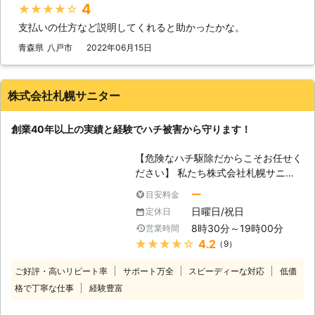
ムシなどの駆除にも対応しています。
ロアリに対して的確な対応が可能なス
4
★★★★★
住まいに侵入した害虫の駆除をご希望
タッフが揃っています。 【東北、北
支払いの仕方など説明してくれると助かったかな。
なら当店にお任せください。
海道はヤマトシロアリに要注意】 私
達が主に相手にしているシロアリは
青森県
八戸市
2022年06月15日
「ヤマトシロアリ」と呼ばれるシロア
リです。日本にはイエシロアリとヤマ
トシロアリという2大シロアリがいま
株式会社札幌サニター
すが、両者は同じシロアリなのに、そ
の習性が大きく異なります。ヤマトシ
創業40年以上の実績と経験でハチ被害から守ります！
ロアリは、イエシロアリよりも数が少
ないもので、しかも行動範囲も狭いで
【危険なハチ駆除だからこそお任せく
す。しかし、それなら安心というわけ
ださい】 私たち株式会社札幌サニタ
ではなく、1箇所に巣をまとめず、住
ーは、昭和42年2月より40年以上に渡
宅内や土地の中にバラバラと暮らすの
ー
目安料金
って有害生物と戦ってきました。その
で、広い範囲に被害が出ることが考え
日曜日/祝日
定休日
中でも、毎年多くの被害者を出す「ハ
られます。 【春先に要注意】 北国も
8時30分～19時00分
営業時間
チ」の駆除は特にご依頼の多い業務で
春にはちゃんと暖かくなります。それ
★★★★★
4.2
（9）
もあります。危険性が高いハチ駆除だ
を待ち構えていたかのように、シロア
からこそ、私たちにお任せください！
リの巣にいたアリの一部が羽アリとな
ご好評・高いリピート率
サポート万全
スピーディーな対応
低価
【ハチの巣を見つけたら】 ハチ被害
って飛び立ちます。その数は一度に数
格で丁寧な仕事
経験豊富
の多くは、ハチの巣の近くで起きてい
十匹、多いと数百匹もいるので、とて
るようです。危険性の高い、スズメバ
も目立ちます。もし、自分の家で羽ア