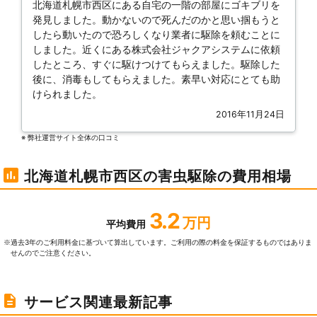
北海道札幌市西区にある自宅の一階の部屋にゴキブリを
発見しました。動かないので死んだのかと思い掴もうと
したら動いたので恐ろしくなり業者に駆除を頼むことに
しました。近くにある株式会社ジャクアシステムに依頼
したところ、すぐに駆けつけてもらえました。駆除した
後に、消毒もしてもらえました。素早い対応にとても助
けられました。
2016年11月24日
※ 弊社運営サイト全体の⼝コミ
北海道札幌市西区の害虫駆除の費用相場
3.2
万円
平均費用
過去3年のご利⽤料⾦に基づいて算出しています。ご利⽤の際の料⾦を保証するものではありま
※
せんのでご注意ください。
サービス関連最新記事