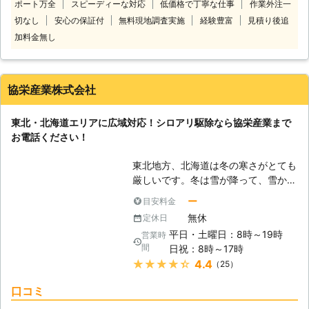
お住まいの方で蜂の巣駆除ならお任せ
ポート万全
スピーディーな対応
低価格で丁寧な仕事
作業外注一
～35,000円（税込）で対応。 防除作
を。 札幌市清田区・北区・江別市に
業監督者・建築物環境衛生管理技術者
切なし
安心の保証付
無料現地調査実施
経験豊富
見積り後追
出張所があるため、上記エリア内であ
の資格をもったベテランがお伺いし、
加料金無し
れば最短30～60分程度でお伺いでき
外部から侵入や家屋に営巣した蟻の対
ます。 当店は春から秋までは害虫駆
処します。 駆除歴24年のベテランが
除を中心に活動し、冬は排雪作業をな
蟻の種類や場所に合った適切な施工方
協栄産業株式会社
どお客様が快適な生活を送れるようお
法をご提案しますので蟻の駆除を札幌
手伝いをしています。 排雪契約も受
市付近でご希望なら、当店にお任せく
け付けていますので、何かありました
ださい。 ●年中無休で営業していま
東北・北海道エリアに広域対応！シロアリ駆除なら協栄産業まで
らお気軽にご相談ください。
す！ お客様によっては平日お仕事で
お電話ください！
対応できない方も多いでしょう。 そ
のようなときは、年中無休で営業して
東北地方、北海道は冬の寒さがとても
いるHokkaiサービスへ。 土日や祝日
厳しいです。冬は雪が降って、雪かき
など休日でもお客様の都合の良いスケ
が欠かせません。でも、そんな土地で
ー
目安料金
ジュールで日程調整をします。 当日
さえシロアリというのは生息していま
無休
定休日
のスケジュール次第では即日対応もで
す。夏の暑さは北国も関東に負けず劣
平日・土曜日：8時～19時
営業時
きますので、お気軽にご依頼くださ
らずです。春のおとずれととともに、
間
日祝：8時～17時
い。 ●その他害虫駆除もお任せ！
シロアリの被害が徐々に増え始めま
★★★★★
4.4
（25）
Hokkaiサービスは蟻の駆除以外にも
す。大事な家を食い荒らすシロアリへ
蜂の巣駆除（スズメバチ・アシナガバ
の対処は、是非とも私達にお任せいた
口コミ
チ対応可）や、その他ワラジムシやケ
だきたいと思います。協栄産業は、シ