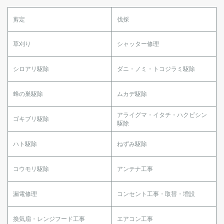
剪定
伐採
草刈り
シャッター修理
シロアリ駆除
ダニ・ノミ・トコジラミ駆除
蜂の巣駆除
ムカデ駆除
アライグマ・イタチ・ハクビシン
ゴキブリ駆除
駆除
ハト駆除
ねずみ駆除
コウモリ駆除
アンテナ工事
漏電修理
コンセント工事・取替・増設
換気扇・レンジフード工事
エアコン工事