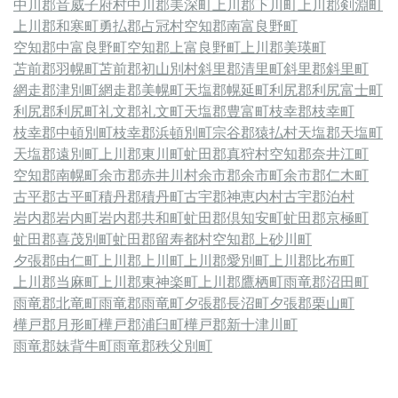
中川郡音威子府村
中川郡美深町
上川郡下川町
上川郡剣淵町
上川郡和寒町
勇払郡占冠村
空知郡南富良野町
空知郡中富良野町
空知郡上富良野町
上川郡美瑛町
苫前郡羽幌町
苫前郡初山別村
斜里郡清里町
斜里郡斜里町
網走郡津別町
網走郡美幌町
天塩郡幌延町
利尻郡利尻富士町
利尻郡利尻町
礼文郡礼文町
天塩郡豊富町
枝幸郡枝幸町
枝幸郡中頓別町
枝幸郡浜頓別町
宗谷郡猿払村
天塩郡天塩町
天塩郡遠別町
上川郡東川町
虻田郡真狩村
空知郡奈井江町
空知郡南幌町
余市郡赤井川村
余市郡余市町
余市郡仁木町
古平郡古平町
積丹郡積丹町
古宇郡神恵内村
古宇郡泊村
岩内郡岩内町
岩内郡共和町
虻田郡倶知安町
虻田郡京極町
虻田郡喜茂別町
虻田郡留寿都村
空知郡上砂川町
夕張郡由仁町
上川郡上川町
上川郡愛別町
上川郡比布町
上川郡当麻町
上川郡東神楽町
上川郡鷹栖町
雨竜郡沼田町
雨竜郡北竜町
雨竜郡雨竜町
夕張郡長沼町
夕張郡栗山町
樺戸郡月形町
樺戸郡浦臼町
樺戸郡新十津川町
雨竜郡妹背牛町
雨竜郡秩父別町