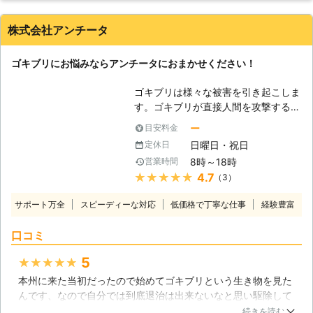
家はその悩みは解決しました。子供たちにもネコにも有害でな
り、ひどい時にはウイルスなどを感染
い安全な方法で実施していただけるので本当にありがたいで
させ、重篤な症状や合併症などによ
株式会社アンチータ
す。
り、死に至ることもあります。また目
には見えないダニも多く存在し、顔や
北海道
函館市
2016年12月15日
ゴキブリにお悩みならアンチータにおまかせください！
空気中にもダニはいます。いるだけで
あれば困りはしないのですが、死体や
ゴキブリは様々な被害を引き起こしま
糞が原因で、気管支炎や皮膚炎などの
す。ゴキブリが直接人間を攻撃するこ
アレルギー症状を引き起こし、同じ生
とはまれですが、見た目も気持ち悪い
ー
目安料金
活空間にいるだけで被害を受けてしま
ですし、存在を感じるだけでも嫌な思
うのです。ですから、ダニと思しき被
日曜日・祝日
定休日
いをしますね。今後もゴキブリが「不
害があれば、早急に対処し、ダニの被
8時～18時
営業時間
快害虫」として認識されることに変わ
害に遭わないように前もって対策を行
★★★★★
4.7
（3）
りないでしょう。 【ゴキブリによる
っておくことが重要です。
被害】 ゴキブリは暗くて温かい場所
サポート万全
スピーディーな対応
低価格で丁寧な仕事
経験豊富
を好み、そこを住処とする性質があり
ます。不衛生なトイレや下水道でも普
口コミ
通に生息しているので、雑菌やウィル
スが大量に体に付着していることは容
5
★★★★★
易に想像できます。もし、そのゴキブ
本州に来た当初だったので始めてゴキブリという生き物を見た
リがお家の中に侵入してしまうと、付
んです、なので自分では到底退治は出来ないなと思い駆除して
着している雑菌やウィルスが人間の生
もらいました、一般的には1匹見たら100匹はいると言われてま
活スペースに充満し、人間が何らかの
続きを読む