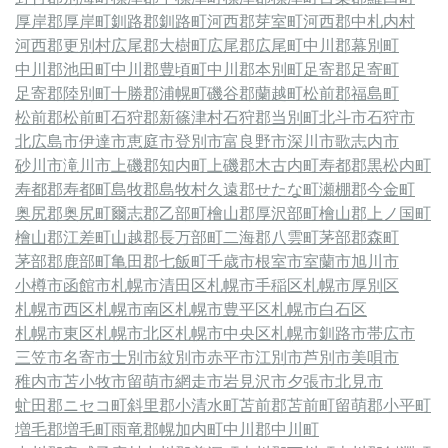
厚岸郡厚岸町
釧路郡釧路町
河西郡芽室町
河西郡中札内村
河西郡更別村
広尾郡大樹町
広尾郡広尾町
中川郡幕別町
中川郡池田町
中川郡豊頃町
中川郡本別町
足寄郡足寄町
足寄郡陸別町
十勝郡浦幌町
磯谷郡蘭越町
松前郡福島町
松前郡松前町
石狩郡新篠津村
石狩郡当別町
北斗市
石狩市
北広島市
伊達市
恵庭市
登別市
富良野市
深川市
歌志内市
砂川市
滝川市
上磯郡知内町
上磯郡木古内町
寿都郡黒松内町
寿都郡寿都町
島牧郡島牧村
久遠郡せたな町
瀬棚郡今金町
奥尻郡奥尻町
爾志郡乙部町
檜山郡厚沢部町
檜山郡上ノ国町
檜山郡江差町
山越郡長万部町
二海郡八雲町
茅部郡森町
茅部郡鹿部町
亀田郡七飯町
千歳市
根室市
室蘭市
旭川市
小樽市
函館市
札幌市清田区
札幌市手稲区
札幌市厚別区
札幌市西区
札幌市南区
札幌市豊平区
札幌市白石区
札幌市東区
札幌市北区
札幌市中央区
札幌市
釧路市
帯広市
三笠市
名寄市
士別市
紋別市
赤平市
江別市
芦別市
美唄市
稚内市
苫小牧市
留萌市
網走市
岩見沢市
夕張市
北見市
虻田郡ニセコ町
斜里郡小清水町
苫前郡苫前町
留萌郡小平町
増毛郡増毛町
雨竜郡幌加内町
中川郡中川町