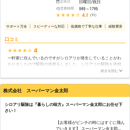
日曜日/祝日
定休日
います。むしろ、高温が苦手なシロア
9時～17時
営業時間
リにとって、函館の冷涼な夏場は、最
★★★★★
4.1
（11）
も活発に動きまわることが出来る気温
が保たれる格好のエリアとも言えま
サポート万全
スピーディーな対応
低価格で丁寧な仕事
経験豊富
す。我々西部消毒はそんな函館などの
北海道各地で被害を出しているシロア
口コミ
リに対して、適格に、そして迅速な対
応をすることが可能です。 【各種駆
4
★★★★★
除方法に対応しています】 西部消
一軒家に住んでいるのですがシロアリが発生していることがわ
毒ではより効果の高いシロアリ駆除を
かりましたので駆除の依頼をしました。シロアリの駆除を依頼
目指し、複数の駆除方法を行えるよう
したのは初めてなので費用については思ったより安い程度の感
に準備が整っています。特に近年施工
続きを読む
覚でしたが、スタッフの方が丁寧な説明をしてくれたので素人
件数も増えているセントリコンシステ
でも分かりやすかったです。シロアリも無事に駆除できました
ムは、薬液の散布なしにシロアリの駆
し、依頼してよかったなと思います。
除、再発生の抑制を行える重要なシス
株式会社 スーパーマン金太郎
テムです。もちろん、従来から行われ
北海道
函館市
2016年12月15日
ている駆除法においても、数々の現場
シロアリ駆除は『暮らしの味方』スーパーマン金太郎にお任せ下
をこなして来たことに寄る自信があり
さい！
ます。 【調査だけでもお任せくださ
い】 シロアリが発生しているかどう
【お客様がピンチの時にはすぐに飛ん
かを、慣れていない方が見ても判別す
でいきます】 スーパーマン金太郎は