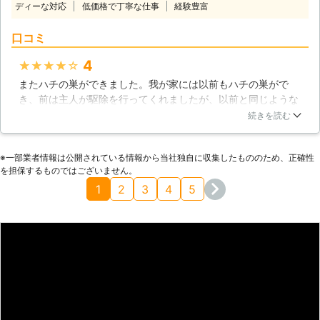
ハチの巣が「作られやすい場所」の対
ディーな対応
低価格で丁寧な仕事
経験豊富
毎年刺されて死亡される方までいらっ
策をすることもできます。ハチ駆除だ
しゃいます。キイロスズメバチにいた
けでなく、ハチの防除全般についても
口コミ
っては、大きな巣になると成人男性ぐ
ご相談下さい。
らいの大きさの巣を作ることもありま
4
★★★★★
す。ハチは見つけたら無視せずにすぐ
またハチの巣ができました。我が家には以前もハチの巣がで
に駆除されることが大切です。 【エ
き、前は主人が駆除を行ってくれましたが、以前と同じような
ンバイロ・プランニングのハチ駆除】
場所にまたハチの巣ができてしまったのです。もうこれは、素
私達の強みは徹底した現地調査です。
続きを読む
人ではだめなのではと業者さんを探していたところ、エンバイ
ハチが何処から来て何処に巣を作って
ロ・プランニングさんを見つけ、すぐに調査を依頼しました。
いるのかを調べあげ、様々な害虫や害
※⼀部業者情報は公開されている情報から当社独⾃に収集したもののため、正確性
何度もハチの巣ができていることを説明した上での駆除でした
獣を駆除してきた経験や、消毒作業で
を担保するものではございません。
が、しっかりとした作業を行ってくれたおかげか、それ以来ハ
培った薬剤の正しい知識を用いて、ハ
1
2
3
4
5
チの巣はできていません。これで安心して過ごすことができま
チを一網打尽に致します。 【消毒技
す。
術が自慢です】 私達は感染症やイン
フルエンザなどの予防のため、医療現
北海道
函館市
2016年12月25日
場や介護施設などでの殺菌消毒、感染
症予防対策を行ってきました。徹底し
た消臭消毒が求められる特殊清掃の現
場にも対応し、薬剤を適切に使用しつ
づけてきた豊富な実績を持っておりま
すので、お客様にもご満足頂けるでし