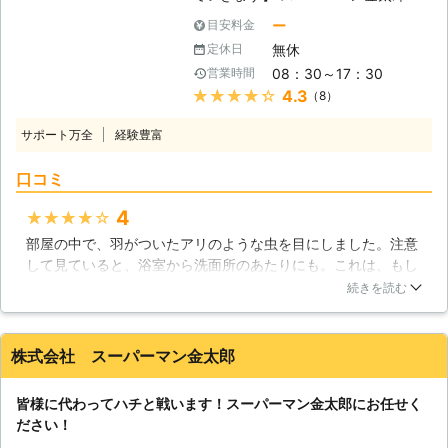
るのは大変難しいです。シロアリは基
長年お客様のお困りごとに対応してま
ー
目安料金
本的に、人の目に触れないように木材
いりました。 車の買取はもちろん、
の中にトンネルを作りつつ被害範囲を
無休
定休日
リフォームや外構工事まで様々なこと
広げていきます。だからこそ、きちん
08：30～17：30
営業時間
を行い、そのノウハウを活かしたハイ
とシロアリの知識がある業者による調
★★★★★
4.3
（8）
クオリティーなシロアリ駆除を行って
査が必要不可欠です。西部消毒株式会
おります。住宅の様々な問題に対応し
社はりシロアリ駆除に関する調査も、
サポート万全
経験豊富
続けてきた技術力と経験が自慢です。
専門のスタッフが対応いたします。ど
もちろんシロアリ駆除と一緒に、被害
うぞお気軽にご相談下さい。
口コミ
に遭われた場所の補修をすることも可
能です。 【シロアリの危険性】 シロ
4
★★★★★
アリは放っておくと家屋を崩壊にまで
部屋の中で、羽がついたアリのような虫を目にしました。注意
陥れる危険性があります。日本でよく
して見ていると、浴室から洗面所のあたりにも。これは、もし
見かけるシロアリは主に『ヤマトシロ
かしたらシロアリ？と思い、相談を受けてくださる業者を探す
アリ』次いで、『イエシロアリ』とあ
続きを読む
事にしました。スーパーマン金太郎さんは、見積もりも無料と
ります。ヤマトシロアリは日本全国で
いう事で相談しやすく、それに駆除だけでなく、被害にあった
見かけられ、湿気の多い木を好む修正
ところの補修もしていただけるというので、お願いする事にし
がありますが、イエシロアリは乾いた
株式会社 スーパーマン金太郎
ました。不安は的中で、浴室の柱が被害にあっていましたが、
木をも食害します。さらにイエシロア
幸いにも発見が早かったので、大事には至りませんでした。ま
リはヤマトシロアリ以上に被害が深刻
皆様に代わってハチと戦います！スーパーマン金太郎にお任せく
た、リフォームや予防工事もしてくださったので、安心して住
といわれていますので、発見したらす
ださい！
み続けられるようになりました。今後とも、定期健診などをお
ぐに対処することが大切です。 シロ