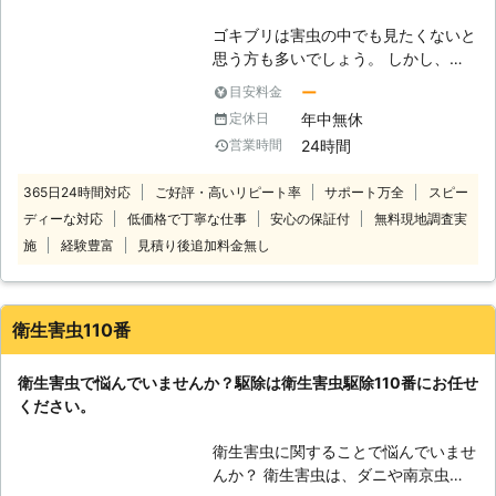
110番では迅速な対応を心掛けていま
ゴキブリは害虫の中でも見たくないと
す。 東京・大阪・横浜などを始め全
思う方も多いでしょう。 しかし、長
国の多くの加盟店と提携しております
年暮らしていれば一度はゴキブリと遭
ので、日本全国での対応が可能です。
ー
目安料金
遇することもあるかと思います。 も
お電話一本で最短10分でお伺いしま
年中無休
定休日
しそのようにゴキブリをお家で見つけ
すので、ハチ110番をよろしくお願い
24時間
営業時間
てしまったら、新たに繁殖して増えて
します！ 【圧倒的満足度獲得！】 お
しまわないように迅速に駆除はしてお
客様からのご支持をいただき、ハチ
365日24時間対応
ご好評・高いリピート率
サポート万全
スピー
きたいものです。 ですが、本当にゴ
110番は「駆除対応満足度94%」を獲
ディーな対応
低価格で丁寧な仕事
安心の保証付
無料現地調査実
キブリが完全に駆除できたかどうか
得しました！ ※弊社受付の満足度調査
は、個人の判断では中々に難しいと思
より ただ駆除するだけでなく、再発
施
経験豊富
見積り後追加料金無し
います。 そのようなときは、ゴキブ
予防にも力を入れていますので、戻り
リ駆除を生業としているゴキブリ110
バチや新たなハチに巣を作られること
番にお任せください。 ゴキブリ110番
もありません。 現地スタッフ一同、
衛生害虫110番
は、日本全国にて数多くの加盟店が提
日々サービスの質を高めております。
携しているゴキブリ駆除のスペシャリ
衛生害虫で悩んでいませんか？駆除は衛生害虫駆除110番にお任せ
ストです。 お客様の困ったを解決
ください。
し、より快適で過ごしやすい空間にな
るようお手伝いをさせていただきま
衛生害虫に関することで悩んでいませ
す。 【どのような場所でも駆け付け
んか？ 衛生害虫は、ダニや南京虫な
ます！】 一戸建てやマンションはも