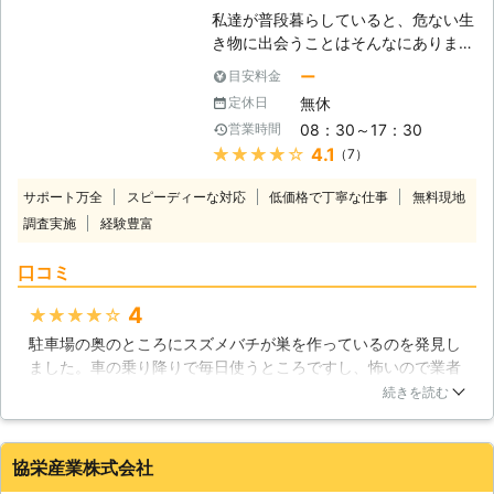
願いしたいと思います。
アリは自然界において、掃除屋の役割
私達が普段暮らしていると、危ない生
を果たしています。腐った木や葉を食
北海道
帯広市
2016年11月30日
き物に出会うことはそんなにありませ
べ、森や山などの栄養分となる物質を
ん。ですが、ハチだけは別です。ミツ
ー
目安料金
排泄物として排出しているのです。こ
バチ、スズメバチ、アシナガバチの3
れが人里にまで降りてくると、シロア
無休
定休日
種類は、いつの間にか家の近くに巣を
リとなって家屋に牙を向けるのです。
08：30～17：30
営業時間
作り、生活圏が丸かぶりしてしまうこ
【シロアリ被害はすぐにご連絡くださ
★★★★★
4.1
（7）
とがあります。ハチの駆除、ハチの巣
い！】 シロアリの被害は放っておく
撤去についてのご依頼が多いのも、特
ほど悪化するものです。当社はお見積
サポート万全
スピーディーな対応
低価格で丁寧な仕事
無料現地
に人間の生活場所との距離が近すぎる
りは無料で行っておりますので、シロ
調査実施
経験豊富
ことにあります。わざわざ皆さんが危
アリかな？と思った時はすぐにご連絡
険を侵してまでハチの駆除をする必要
ください！
口コミ
はありません。私達にお任せくださ
い！ 【近づくと危険な時期がありま
4
★★★★★
す】 スズメバチは、誰でも知ってる
駐車場の奥のところにスズメバチが巣を作っているのを発見し
怖いハチです。近づくと歯をカチカチ
ました。車の乗り降りで毎日使うところですし、怖いので業者
鳴らして威嚇までしてきます。でも、
さんを呼びました。ネットでこちらの業者さんの評判が良かっ
アシナガバチやミツバチは、見た目に
続きを読む
た為です。防護服を着た作業員の方が来られて、慎重に撤去作
反して大人しいハチです。でも、そん
業をして下さいました。無事撤去が出来た時、ようやく胸をな
な大人しいハチでも、近づくとかなり
で下ろすことができてほっとしました。
危険な時があります。季節的には7月
協栄産業株式会社
から10月はじめ頃までがそれにあた
北海道
帯広市
2016年12月31日