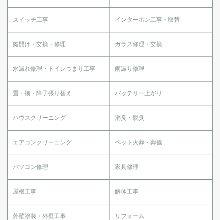
スイッチ工事
インターホン工事・取替
鍵開け・交換・修理
ガラス修理・交換
水漏れ修理・トイレつまり工事
雨漏り修理
畳・襖・障子張り替え
バッテリー上がり
ハウスクリーニング
消臭・脱臭
エアコンクリーニング
ペット火葬・葬儀
パソコン修理
家具修理
屋根工事
解体工事
外壁塗装・外壁工事
リフォーム