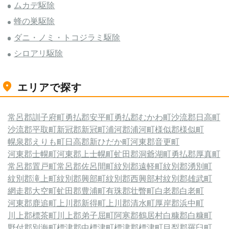
ムカデ駆除
蜂の巣駆除
ダニ・ノミ・トコジラミ駆除
シロアリ駆除
エリアで探す
常呂郡訓子府町
勇払郡安平町
勇払郡むかわ町
沙流郡日高町
沙流郡平取町
新冠郡新冠町
浦河郡浦河町
様似郡様似町
幌泉郡えりも町
日高郡新ひだか町
河東郡音更町
河東郡士幌町
河東郡上士幌町
虻田郡洞爺湖町
勇払郡厚真町
常呂郡置戸町
常呂郡佐呂間町
紋別郡遠軽町
紋別郡湧別町
紋別郡滝上町
紋別郡興部町
紋別郡西興部村
紋別郡雄武町
網走郡大空町
虻田郡豊浦町
有珠郡壮瞥町
白老郡白老町
河東郡鹿追町
上川郡新得町
上川郡清水町
厚岸郡浜中町
川上郡標茶町
川上郡弟子屈町
阿寒郡鶴居村
白糠郡白糠町
野付郡別海町
標津郡中標津町
標津郡標津町
目梨郡羅臼町