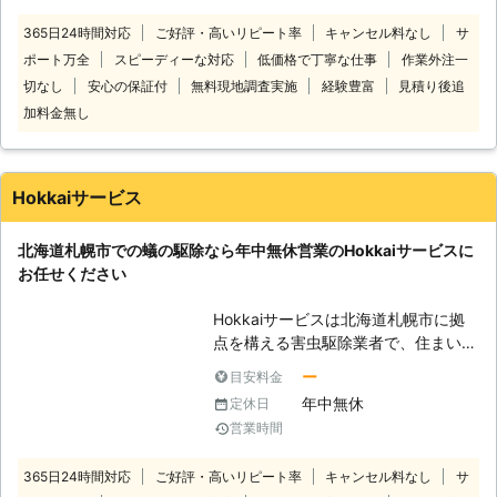
経験豊富なスタッフがお伺いし、蜂被
けしております。 「夜中、痒くて眠
365日24時間対応
ご好評・高いリピート率
キャンセル料なし
サ
害でお困りのお客様に対応します。
れない！」となっても、すぐにお電話
ポート万全
スピーディーな対応
低価格で丁寧な仕事
作業外注一
●スズメバチやアシナガバチに対応し
をお受けすることが可能です。 4.お
ています！ 蜂の中でもスズメバチや
客様の満足度98%以上の実績がござい
切なし
安心の保証付
無料現地調査実施
経験豊富
見積り後追
アシナガバチなどは人を刺す危険性が
ます。 ※弊社受付の満足度調査より
加料金無し
あり、アナフィラキシーショックで亡
（2016年7月実施） おかげさまで多
くなってしまうなんて事故もありま
くのお客様から高い評価をいただいて
す。 そのため蜂の駆除は個人でおこ
おります。これからも、お客様に満足
Hokkaiサービス
なうのは大変危険ですので、専門の業
いただけるよう努めてまいります。
者に依頼しましょう。 当店はスズメ
バチやアシナガバチの駆除にも対応可
北海道札幌市での蟻の駆除なら年中無休営業のHokkaiサービスに
能です。 これまで約5,000件以上の
お任せください
蜂被害でお困りのお客様に対応してき
た実績があります。 そのため駆除作
Hokkaiサービスは北海道札幌市に拠
業には自信をもって対応できますので
点を構える害虫駆除業者で、住まいに
お任せください。 ●札幌市内を中心
侵入した蟻の駆除にも対応できます。
ー
目安料金
に地域密着で対応！ 当店は北海道札
蟻駆除業者をお探しなら当店までご相
年中無休
定休日
幌市を中心に地域密着で蜂の巣駆除に
談ください。 ●蟻駆除ならHokkaiサ
営業時間
対応しております。 札幌市全区、江
ービスへ！ お庭や敷地内から室内へ
別市、石狩市、北広島市、恵庭市、当
侵入した蟻の駆除をおこなっていま
365日24時間対応
ご好評・高いリピート率
キャンセル料なし
サ
別町、南幌町、長沼町、新篠津 村に
す。 外部侵入対処の場合は15,000円