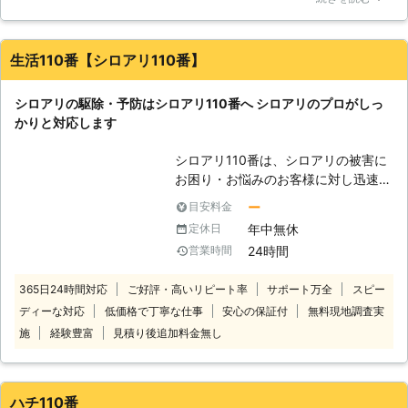
すが駆除を頼んで退去するまで一度も見ることは無かったです
病気に罹ってしまう危険性も大いにあ
ね、それくらい威力のある駆除をしてくれたのかなって今にな
ります。さらに、ゴキブリは仲間の死
って思ってます、料金も良心的だと思いますよ、見積もりは無
骸も平気でエサにするので、ゴキブリ
生活110番【シロアリ110番】
料でした
がお家の中で死ぬと、他のゴキブリも
呼び寄せる事態まで引き起こしてしま
福岡県
福岡市東区
2016年11月30日
シロアリの駆除・予防はシロアリ110番へ シロアリのプロがしっ
います。 【お任せを】 そんなゴキブ
かりと対応します
リの駆除は是非「株式会社アンチー
タ」におまかせください！当社はゴキ
シロアリ110番は、シロアリの被害に
ブリをはじめ、シロアリなどの害虫を
お困り・お悩みのお客様に対し迅速な
駆除してきた実績がございます。これ
対応をさせていただいております。
ー
目安料金
も多くのお客様が当社を支えてきてく
シロアリは一匹でもいたら3万匹はい
れたからこそ、得られたものだと思い
年中無休
定休日
ると言われています。もしも家の中や
ます。どうぞ、アンチータをよろしく
24時間
営業時間
お庭などでシロアリを見かけた際は被
お願いいたします！
害が大きくなる前にお知らせくださ
365日24時間対応
ご好評・高いリピート率
サポート万全
スピー
い。駆除が遅れると、さらに被害が拡
ディーな対応
低価格で丁寧な仕事
安心の保証付
無料現地調査実
大します。シロアリ110番では全国数
多くの加盟店と提携していますので、
施
経験豊富
見積り後追加料金無し
日本全国どこでも対応しております。
経験と実績が豊富だから、これまでに
培ってきた確かな技術でシロアリの駆
ハチ110番