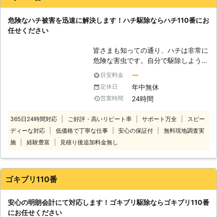
除・予防を行います。 技術があるか
ら、施工に必要な時間も短縮。そし
危険なハチ被害を迅速に解決します！ハチ駆除ならハチ110番にお
て、常にお客様目線での作業を心掛け
任せください
ておりますので、安心してお任せくだ
さい。 ご自宅のみならず、アパート
皆さまも知っての通り、ハチは非常に
やマンションなどの貨物物件などに出
危険な害虫です。自分で駆除しようと
現したシロアリの駆除、防除も対応し
近づくことで、より危険性が増してし
ております。アリみたいな虫がいたけ
ー
目安料金
まうことがあるので注意してくださ
どシロアリなのかな？床がぶよぶよす
年中無休
定休日
い。 過去には殺虫剤の効き目が悪か
る…一回見積もりだけでもしてもらい
24時間
営業時間
った・大群で襲われたなどといったハ
たい。ささいなことでも一度シロアリ
チ被害にあわれた方が数多く存在しま
110番にお任せください！ シロアリを
365日24時間対応
ご好評・高いリピート率
サポート万全
スピー
す。 刺されると腫れや痛みがひどく
しっかりと駆除するには、出現時のみ
ディーな対応
低価格で丁寧な仕事
安心の保証付
無料現地調査実
なり、最悪の場合死に至ることもあり
ならず定期的な薬剤配布による対策が
ます。 安心安全確実にハチを撃退す
重要になってきます。シロアリ110番
施
経験豊富
見積り後追加料金無し
るためにも、ハチ駆除を生業としてい
では、アフターフォローも充実、ご利
る業者に依頼するのがおすすめです。
用シェア№1を誇るシロアリ駆除のス
そのため、ハチのことで何かありまし
ペシャリストです。安心してお任せく
ゴキブリ110番
たら、ハチ110番にお任せください！
ださい。
「庭先でハチの巣を見つけた」「家の
安心の明朗会計にて対応します！ゴキブリ駆除ならゴキブリ110番
周りにハチが飛んでいる」といったハ
にお任せください
チに関してお困りのお客様に対しハチ