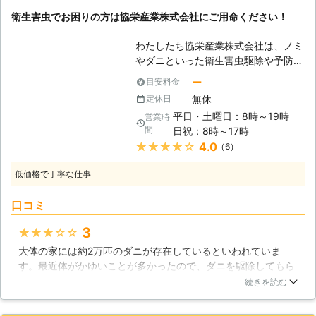
ります。この時期は巣の規模が一番大
衛生害虫でお困りの方は協栄産業株式会社にご用命ください！
きな時です。ハチたちにとって見れ
ば、巣に近づいてくるのは、幼虫など
わたしたち協栄産業株式会社は、ノミ
を食べに来た敵だと思われる時期でも
やダニといった衛生害虫駆除や予防を
あります。普段は大人しいミツバチや
行っている衛生管理のプロフェッショ
アシナガバチも、この時期はとても攻
ー
目安料金
ナルです。ご家庭にいる衛生害虫は、
撃的です。家の近くなどで、これらの
無休
定休日
徹底的に駆除しなければ、なかなか改
巣を見つけても、絶対に近づかないよ
平日・土曜日：8時～19時
営業時
善されず、死骸や糞をそのままにして
うにしましょう。
間
日祝：8時～17時
おけば、気管支炎などのアレルギー症
★★★★★
4.0
（6）
状が現れる場合があります。完全に死
骸も含めて除去するためには、水洗い
低価格で丁寧な仕事
などが有効ですが、スプリングベッド
やソファーなどは丸洗いすることが難
口コミ
しく、生乾きの状態が続けばカビなど
が発生してしまいます。そんな時は当
3
★★★★★
社にお任せください。駆除が難しいそ
大体の家には約2万匹のダニが存在しているといわれていま
うしたものから、隅から隅まで駆除を
す。最近体がかゆいことが多かったので、ダニを駆除してもら
行い、再発を防止する予防なども行う
うことにしました。ダニの予防にもなりますしね。インターネ
ことができますので、お悩みでしたら
続きを読む
ットで駆除してくれる業者を調べてみると、複数の業者を見つ
是非当社にご連絡ください。 【ペッ
けることができました。その中から、一番安そうな業者に依頼
トの危機】 飼い犬や飼い猫は当然で