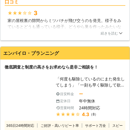
口コミ
チやアシナガバチなどの、人を刺すハ
リの群飛が見られたら、すぐご相談下
チの多くは「外敵から巣を守る」ため
さい。かなりの数のシロアリが生息し
3
★★★★★
に攻撃を行うのです。ハチやハチの巣
ている恐れがあります。
家の屋根裏の隙間からミツバチが飛び交うのを発見。様子をみ
を見かけた際には、むやみに刺激せず
ているとどうも通っている様子。どうやら巣を作ったみたいな
に、そっと離れることが重要になるで
ので、早速業者さんに駆除のお願いをすることとしました。ネ
しょう。夏から秋にかけての、ハチが
続きを読む
ットで色々な業者さんがあるようだけど実績も豊富だとの事だ
活発になる時期には、ハチの巣の営巣
ったのでこちらの業者さんにお願いしました。駆除作業も敏速
場所となる、草むらや木の近くに近づ
で対応して頂けたのでこれ以上ハチが増えることもなく、大変
かないことも重要になります。どうし
エンバイロ・プランニング
助かりました。ありがとうございました。
ても人の通りが多い、住居の軒先や通
り道などで巣やハチを見かけた場合に
北海道
札幌市東区
2016年12月31日
徹底調査と制度の高さをお求めなら是非ご相談を！
は、ぜひ私たちにご相談下さい。迅速
に駆けつけて、ハチの巣ごと、ハチ駆
「何度も駆除しているのにまた発生し
除を行います。 【ハチの被害から身
てしまう」「一刻も早く駆除して欲し
を守るために】 ハチの営巣につい
い」エンバイロ・プランニングはこの
て、「作られやすい場所」というもの
ー
目安料金
ようなお悩みを持つお客様からたくさ
が存在します。つまり、雨風を凌げ
年中無休
定休日
んのご相談を頂いております。 ハチ
て、餌も多く、そして外敵も少ない。
24時間対応
営業時間
とひとくくりに言っても様々な種類が
この条件を満たした場所に営巣される
★★★★★
4.3
（8）
あり、中でもスズメバチは凶暴で、9
ケースが多くなります。私たちは長年
月から10月の繁殖期にかけては巣を
の被害事例やハチの知識を踏まえて、
365日24時間対応
ご好評・高いリピート率
サポート万全
スピー
守るために攻撃性が非常に高くなり、