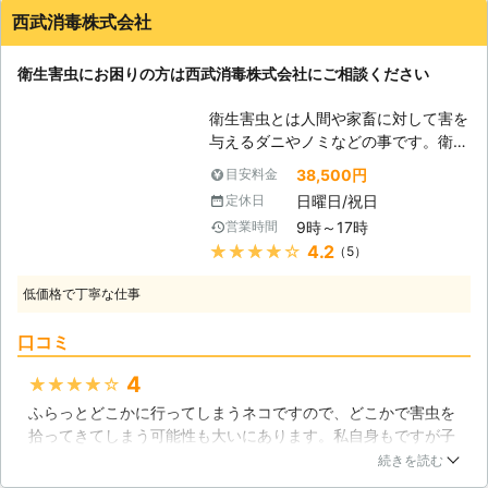
をすることにしました。料金は6万円ほどでした。多分、安い
はありますがしゃべることが出来ませ
西武消毒株式会社
方だと思うのですが、個人的には少し高いかなという印象です
ん。意思の疎通を行う事や、様子の違
ね。まあ対応も早かったので、不満はあまりないですが。
いで気づくことはできますが、正確な
衛生害虫にお困りの方は西武消毒株式会社にご相談ください
情報を得ることは難しいでしょう。ペ
岩手県
盛岡市
2016年12月27日
ットがノミやダニに寄生されると、体
衛生害虫とは人間や家畜に対して害を
をかきむしってしまい、そこから化膿
与えるダニやノミなどの事です。衛生
したり、部分的に剥げてしまうことが
害虫を放置してしまえば、かゆみに悩
38,500円
目安料金
あります。また、かゆみが強ければ、
まされることになり、満足に眠ること
満足に眠ることも許されず、ストレス
日曜日/祝日
定休日
も難しくなってしまうでしょう。ま
は溜まっていく一方でしょう。気づく
9時～17時
営業時間
た、お年寄りや小さなお子様は抵抗力
のが遅れれば遅れるほど、ペットの症
★★★★★
4.2
（5）
が低く、症状が通常より重くなってし
状はひどくなりますから、あらかじめ
まうこともあります。もし、衛生害虫
予防や、運よく早期発見した場合はす
低価格で丁寧な仕事
の被害でお困り、お悩みでしたら是非
ぐに対策をすることで、リスクを下げ
西武消毒株式会社にご連絡ください。
ることができますので、是非当社をご
口コミ
当社はダニなどの衛生害虫駆除から対
利用ください。
策まで全て対応させていただいており
4
★★★★★
ますので、お客様のお役に立てる自信
ふらっとどこかに行ってしまうネコですので、どこかで害虫を
があります！ 【迷惑なダニ】 ダニは
拾ってきてしまう可能性も大いにあります。私自身もですが子
人間を吸血し被害を与える存在です。
供たちが刺されてしまったらと思うとネコを飼うのもためらい
吸血の際にアレルギーの元となる唾液
続きを読む
ました。しかし定期的にこちらの業者にお任せすることで我が
を残して行ったり、傷口が可能した