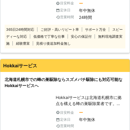
ど目には見つけにくい虫です。その中
ちろん、工場や倉庫、飲食店などにも
ー
目安料金
でもシラミは厄介で人体に影響を与え
迅速に駆け付けます。 ゴキブリに関
年中無休
定休日
る可能性があります。 もちろん、市
する相談事を24時間365日体制で対
24時間
営業時間
販の薬剤で対処することも可能ですが
応しておりますので、お気軽にお問い
一時的なのであまり、効果がありませ
合わせください。
365日24時間対応
ご好評・高いリピート率
サポート万全
スピー
ん。そんなときは、衛生害虫駆除110
ディーな対応
低価格で丁寧な仕事
安心の保証付
無料現地調査実
番にお任せください。 衛生害虫駆除
110番には4つの強みがございます。
施
経験豊富
見積り後追加料金無し
1.現地調査は無料です！ 無料の現地調
査のあと、お見積りをご提示させてい
ただきます。正式なお見積り後に追加
Hokkaiサービス
料金はかかりません。 ※対応エリア・
現場状況により、事前にお客様にご確
北海道札幌市での蜂の巣駆除ならスズメバチ駆除にも対応可能な
認したうえで調査・見積もりに費用を
Hokkaiサービスへ
いただく場合がございます 2.状況に
応じた方法で駆除いたします。 衛生
Hokkaiサービスは北海道札幌市に拠
害虫駆除110番はお客様が安心してご
点を構える蜂の巣駆除業者です。
利用いただけるよう、ペットやお子様
「ベランダに蜂の巣が作られてしまっ
がいても安全な駆除方法をご提案させ
ー
目安料金
た」 「最近蜂を見かける頻度が増え
ていただきます。 3.365日24時間電
年中無休
定休日
た」 このようなときはHokkaiサービ
話受付しております。 衛生害虫駆除
営業時間
スにお任せください。 駆除歴24年の
110番では24時間365日お電話をお受