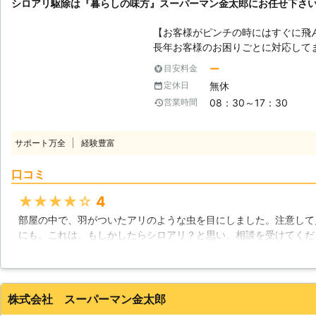
シロアリ駆除は『暮らしの味方』スーパーマン金太郎にお任せ下さ
【お客様がピンチの時にはすぐに飛
長年お客様のお困りごとに対応して
リフォームや外構工事まで様々なこ
ー
目安料金
クオリティーなシロアリ駆除を行っ
無休
定休日
続けてきた技術力と経験が自慢です
08：30～17：30
営業時間
に遭われた場所の補修をすることも可能です。 【シロアリ
アリは放っておくと家屋を崩壊にま
見かけるシロアリは主に『ヤマトシ
サポート万全
経験豊富
ります。ヤマトシロアリは日本全国
がありますが、イエシロアリは乾い
口コミ
リはヤマトシロアリ以上に被害が深
ぐに対処することが大切です。 シ
★★★★★
4
を果たしています。腐った木や葉を
部屋の中で、羽がついたアリのような虫を目にしました。注意して
排泄物として排出しているのです。
にも。これは、もしかしたらシロアリ？と思い、相談を受けてくだ
リとなって家屋に牙を向けるのです。 【シロアリ被害はすぐにご連絡
ーマン金太郎さんは、見積もりも無料という事で相談しやすく、そ
さい！】 シロアリの被害は放って
ころの補修もしていただけるというので、お願いする事にしました
積りは無料で行っておりますので、
っていましたが、幸いにも発見が早かったので、大事には至りませ
絡ください！
事もしてくださったので、安心して住み続けられるようになりまし
株式会社 スーパーマン金太郎
したいと思います。