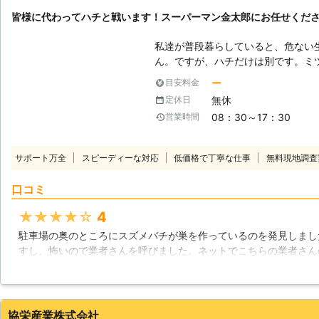
北海道
帯広市
2016年11月30日
皆様に代わってハチと戦います！スーパーマン金太郎にお任せくだ
私達が普段暮らしていると、危ない
ん。ですが、ハチだけは別です。ミ
種類は、いつの間にか家の近くに巣
ー
目安料金
とがあります。ハチの駆除、ハチの
無休
定休日
に人間の生活場所との距離が近すぎ
08：30～17：30
営業時間
険を侵してまでハチの駆除をする必
い！ 【近づくと危険な時期があります】 スズメバチは、誰でも知ってる怖
いハチです。近づくと歯をカチカチ
サポート万全
スピーディーな対応
低価格で丁寧な仕事
無料現地調査
シナガバチやミツバチは、見た目に
大人しいハチでも、近づくとかなり
口コミ
ら10月はじめ頃までがそれにあた
な時です。ハチたちにとって見れば
★★★★★
4
べに来た敵だと思われる時期でもあ
駐車場の奥のところにスズメバチが巣を作っているのを発見しまし
ナガバチも、この時期はとても攻撃
すし、怖いので業者さんを呼びました。ネットでこちらの業者さん
見つけても、絶対に近づかないよう
た作業員の方が来られて、慎重に撤去作業をして下さいました。無
下ろすことができてほっとしました。
北海道
帯広市
2016年12月31日
協栄産業株式会社