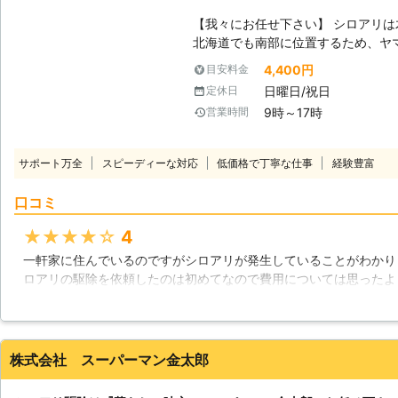
【我々にお任せ下さい】 シロアリ
北海道でも南部に位置するため、ヤ
います。むしろ、高温が苦手なシロ
4,400円
目安料金
も活発に動きまわることが出来る気
日曜日/祝日
定休日
す。我々西部消毒はそんな函館など
9時～17時
営業時間
リに対して、適格に、そして迅速な対応を
除方法に対応しています】 西部消
目指し、複数の駆除方法を行えるよ
サポート万全
スピーディーな対応
低価格で丁寧な仕事
経験豊富
件数も増えているセントリコンシス
除、再発生の抑制を行える重要なシ
口コミ
ている駆除法においても、数々の現
ます。 【調査だけでもお任せください】 シロアリが発生しているかどうか
★★★★★
4
を、慣れていない方が見ても判別す
一軒家に住んでいるのですがシロアリが発生していることがわかり
的に、人の目に触れないように木材
ロアリの駆除を依頼したのは初めてなので費用については思ったよ
げていきます。だからこそ、きちん
の方が丁寧な説明をしてくれたので素人でも分かりやすかったです
が必要不可欠です。西部消毒株式会
し、依頼してよかったなと思います。
門のスタッフが対応いたします。ど
北海道
函館市
2016年12月15日
株式会社 スーパーマン金太郎