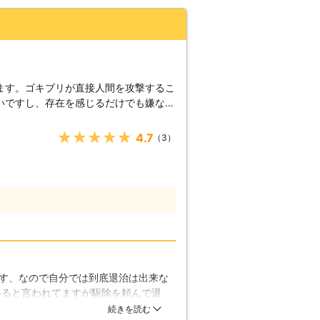
ます。ゴキブリが直接人間を攻撃するこ
いですし、存在を感じるだけでも嫌な思
不快害虫」として認識されることに変わ
★★★★★
4.7
（3）
ます。不衛生なトイレや下水道でも普通
スが大量に体に付着していることは容易
リがお家の中に侵入してしまうと、付着
活スペースに充満し、人間が何らかの病
ります。さらに、ゴキブリは仲間の死骸
がお家の中で死ぬと、他のゴキブリも呼
そんなゴキブリ
」におまかせください！当社はゴキブリ
除してきた実績がございます。これも多
す、なので自分では到底退治は出来な
たからこそ、得られたものだと思いま
いると言われてますが駆除を頼んで退
お願いいたします！
る駆除をしてくれたのかなって今にな
続きを読む