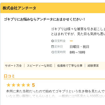
北海道
函館市
2016年12月15日
株式会社アンチータ
ゴキブリにお悩みならアンチータにおまかせください！
ゴキブリは様々な被害を引き起こし
とはまれですが、見た目も気持ち悪
いをしますね。今後もゴキブリが「
ー
目安料金
りないでしょう。 【ゴキブリによる被害】 ゴキブリは暗くて温かい場所を
日曜日・祝日
定休日
好み、そこを住処とする性質があり
8時～18時
営業時間
に生息しているので、雑菌やウィル
に想像できます。もし、そのゴキブ
している雑菌やウィルスが人間の生
サポート万全
スピーディーな対応
低価格で丁寧な仕事
経験豊富
気に罹ってしまう危険性も大いにあ
も平気でエサにするので、ゴキブリ
口コミ
び寄せる事態まで引き起こしてしまいます。 【お任せを】 
の駆除は是非「株式会社アンチータ
★★★★★
5
をはじめ、シロアリなどの害虫を駆
本州に来た当初だったので始めてゴキブリという生き物を見たんで
くのお客様が当社を支えてきてくれ
いなと思い駆除してもらいました、一般的には1匹見たら100匹は
す。どうぞ、アンチータをよろしく
去するまで一度も見ることは無かったですね、それくらい威力のあ