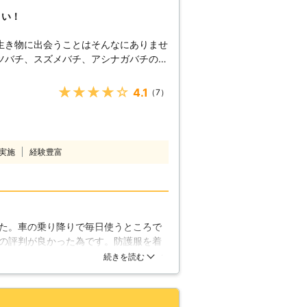
さい！
生き物に出会うことはそんなにありませ
ツバチ、スズメバチ、アシナガバチの3
を作り、生活圏が丸かぶりしてしまうこ
巣撤去についてのご依頼が多いのも、特
★★★★★
4.1
（7）
ることにあります。わざわざ皆さんが危
要はありません。私達にお任せくださ
鳴らして威嚇までしてきます。でも、ア
実施
経験豊富
反して大人しいハチです。でも、そんな
危険な時があります。季節的には7月か
ります。この時期は巣の規模が一番大き
、巣に近づいてくるのは、幼虫などを食
ります。普段は大人しいミツバチやアシ
た。車の乗り降りで毎日使うところで
的です。家の近くなどで、これらの巣を
の評判が良かった為です。防護服を着
にしましょう。
事撤去が出来た時、ようやく胸をなで
続きを読む