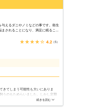
を与えるダニやノミなどの事です。衛生
悩まされることになり、満足に眠ること
た、お年寄りや小さなお子様は抵抗力が
まうこともあります。もし、衛生害虫の
★★★★★
4.2
（5）
西武消毒株式会社にご連絡ください。当
策まで全て対応させていただいておりま
惑なダニ】 ダニは人
吸血の際にアレルギーの元となる唾液を
、ひどい時にはウイルスなどを感染さ
、死に至ることもあります。また目には
気中にもダニはいます。いるだけであれ
が原因で、気管支炎や皮膚炎などのアレ
空間にいるだけで被害を受けてしまうの
てきてしまう可能性も大いにありま
があれば、早急に対処し、ダニの被害に
飼うのもためらいました。しかし定期
ておくことが重要です。
した。子供たちにもネコにも有害でな
続きを読む