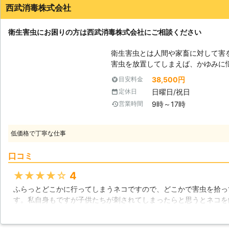
西武消毒株式会社
岩手県
盛岡市
2016年12月27日
衛生害虫にお困りの方は西武消毒株式会社にご相談ください
衛生害虫とは人間や家畜に対して害
害虫を放置してしまえば、かゆみに
も難しくなってしまうでしょう。ま
38,500円
目安料金
低く、症状が通常より重くなってし
日曜日/祝日
定休日
被害でお困り、お悩みでしたら是非
9時～17時
営業時間
社はダニなどの衛生害虫駆除から対
すので、お客様のお役に立てる自信があります！ 【迷
間を吸血し被害を与える存在です。
低価格で丁寧な仕事
残して行ったり、傷口が可能したり
せ、重篤な症状や合併症などにより
口コミ
見えないダニも多く存在し、顔や空
ば困りはしないのですが、死体や糞
★★★★★
4
ルギー症状を引き起こし、同じ生活
ふらっとどこかに行ってしまうネコですので、どこかで害虫を拾っ
です。ですから、ダニと思しき被害
す。私自身もですが子供たちが刺されてしまったらと思うとネコを
遭わないように前もって対策を行っ
的にこちらの業者にお任せすることで我が家はその悩みは解決しま
い安全な方法で実施していただけるので本当にありがたいです。