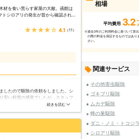
相場
は木材を食い荒らす家屋の大敵。函館は
マトシロアリの発生が昔から確認されて
3.2
アリにとって、函館の冷涼な夏場は、最
平均費用
温が保たれる格好のエリアとも言えま
★★★★★
4.1
（11）
過去3年のご利⽤料⾦に基づいて算
※
の北海道各地で被害を出しているシロア
の際の料⾦を保証するものではあり
することが可能です。 【各種駆
さい。
毒ではより効果の高いシロアリ駆除を
うに準備が整っています。特に近年施工
テムは、薬液の散布なしにシロアリの駆
ステムです。もちろん、従来から行われ
関連サービス
場をこなして来たことに寄る自信があり
その他害虫駆除
るのは大変難しいです。シロアリは基本
ましたので駆除の依頼をしました。シ
の中にトンネルを作りつつ被害範囲を広
ゴキブリ駆除
り安い程度の感覚でしたが、スタッフ
とシロアリの知識がある業者による調査
ムカデ駆除
。シロアリも無事に駆除できました
続きを読む
社はりシロアリ駆除に関する調査も、専
うぞお気軽にご相談下さい。
蜂の巣駆除
ダニ・ノミ・トコジ
シロアリ駆除