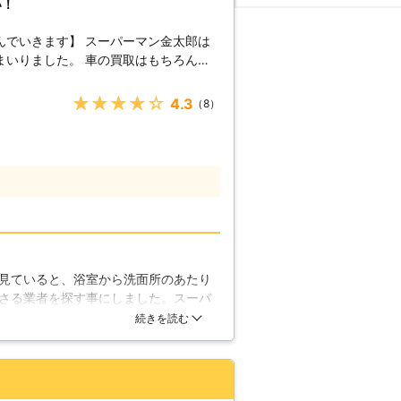
い！
んでいきます】 スーパーマン金太郎は
まいりました。 車の買取はもちろん、
とを行い、そのノウハウを活かしたハイ
ております。住宅の様々な問題に対応し
★★★★★
4.3
（8）
。もちろんシロアリ駆除と一緒に、被害
の危険性】 シロ
で陥れる危険性があります。日本でよく
ロアリ』次いで、『イエシロアリ』とあ
で見かけられ、湿気の多い木を好む修正
た木をも食害します。さらにイエシロア
刻といわれていますので、発見したらす
ロアリは自然界において、掃除屋の役割
食べ、森や山などの栄養分となる物質を
見ていると、浴室から洗面所のあたり
これが人里にまで降りてくると、シロア
さる業者を探す事にしました。スーパ
くだ
れに駆除だけでなく、被害にあったと
続きを読む
おくほど悪化するものです。当社はお見
。不安は的中で、浴室の柱が被害にあ
シロアリかな？と思った時はすぐにご連
んでした。また、リフォームや予防工
た。今後とも、定期健診などをお願い