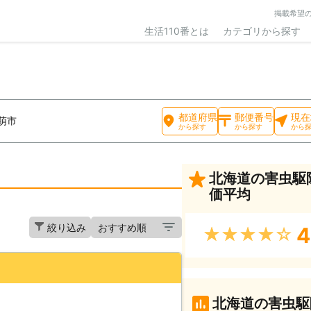
掲載希望
生活110番とは
カテゴリから探す
都道府県
郵便番号
現在
萌市
から探す
から探す
から
北海道の害虫駆
価平均
絞り込み
4
★★★★★
北海道の害虫駆