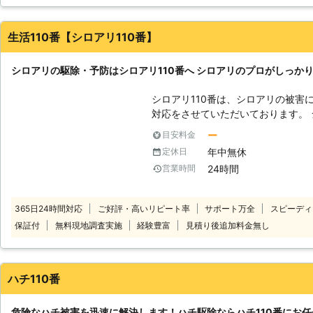
って思ってます、料金も良心的だと思いますよ、見積もりは無料で
福岡県
福岡市東区
2016年11月30日
生活110番【シロアリ110番】
シロアリの駆除・予防はシロアリ110番へ シロアリのプロがしっか
シロアリ110番は、シロアリの被害
対応をさせていただいております。 
と言われています。もしも家の中や
ー
目安料金
が大きくなる前にお知らせください
年中無休
定休日
ます。シロアリ110番では全国数多
24時間
営業時間
全国どこでも対応しております。 経験と実績が豊富だから、これまでに培
ってきた確かな技術でシロアリの駆
ら、施工に必要な時間も短縮。そし
365日24時間対応
ご好評・高いリピート率
サポート万全
スピーディ
おりますので、安心してお任せください。 ご自宅のみならず、
保証付
無料現地調査実施
経験豊富
見積り後追加料金無し
マンションなどの貨物物件などに出
おります。アリみたいな虫がいたけ
る…一回見積もりだけでもしてもら
110番にお任せください！ シロアリをしっかりと駆除するには、出現時のみ
ハチ110番
ならず定期的な薬剤配布による対策が
では、アフターフォローも充実、ご
危険なハチ被害を迅速に解決します！ハチ駆除ならハチ110番にお