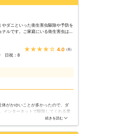
ミやダニといった衛生害虫駆除や予防を
ョナルです。ご家庭にいる衛生害虫は、
改善されず、死骸や糞をそのままにして
症状が現れる場合があります。完全に死
★★★★★
4.0
（6）
いなどが有効ですが、スプリングベッド
時 日祝：8
難しく、生乾きの状態が続けばカビなど
当社にお任せください。駆除が難しいそ
を行い、再発を防止する予防なども行う
非当社にご連絡ください。 【ペッ
ではありますがしゃべることが出来ませ
違いで気づくことはできますが、正確な
ペットがノミやダニに寄生されると、体
膿したり、部分的に剥げてしまうことが
近体がかゆいことが多かったので、ダ
、満足に眠ることも許されず、ストレス
。インターネットで駆除してくれる業
くのが遅れれば遅れるほど、ペットの症
中から、一番安そうな業者に依頼をす
続きを読む
め予防や、運よく早期発見した場合はす
うのですが、個人的には少し高いかな
げることができますので、是非当社をご
すが。