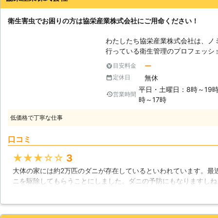
衛生害虫でお困りの方は協栄産業株式会社にご用命ください！
わたしたち協栄産業株式会社は、ノ
行っている衛生管理のプロフェッシ
徹底的に駆除しなければ、なかなか
ー
目安料金
おけば、気管支炎などのアレルギー
無休
定休日
骸も含めて除去するためには、水洗
平日・土曜日：8時～19
やソファーなどは丸洗いすることが
営業時間
時～17時
が発生してしまいます。そんな時は
うしたものから、隅から隅まで駆除
低価格で丁寧な仕事
ことができますので、お悩みでしたら是
トの危機】 飼い犬や飼い猫は当然
口コミ
ん。意思の疎通を行う事や、様子の
情報を得ることは難しいでしょう。
★★★★★
3
をかきむしってしまい、そこから化
大体の家には約2万匹のダニが存在しているといわれています。最
あります。また、かゆみが強ければ
ニを駆除してもらうことにしました。ダニの予防にもなりますしね
は溜まっていく一方でしょう。気づ
者を調べてみると、複数の業者を見つけることができました。その
状はひどくなりますから、あらかじ
ることにしました。料金は6万円ほどでした。多分、安い方だと思
ぐに対策をすることで、リスクを下
という印象ですね。まあ対応も早かったので、不満はあまりないで
利用ください。