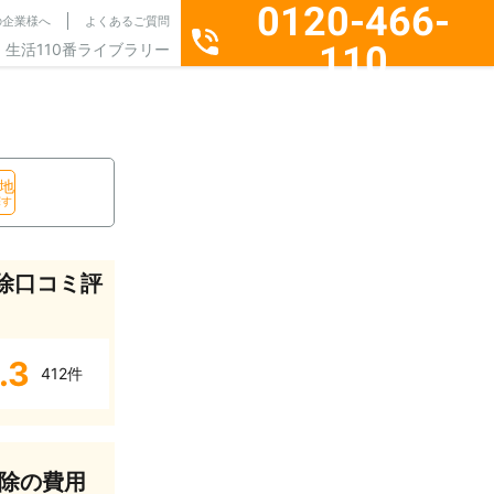
0120-466-
の企業様へ
よくあるご質問
110
生活110番ライブラリー
通話料無料・24時間365日受付
地
探す
除口コミ評
.3
412件
除の費用