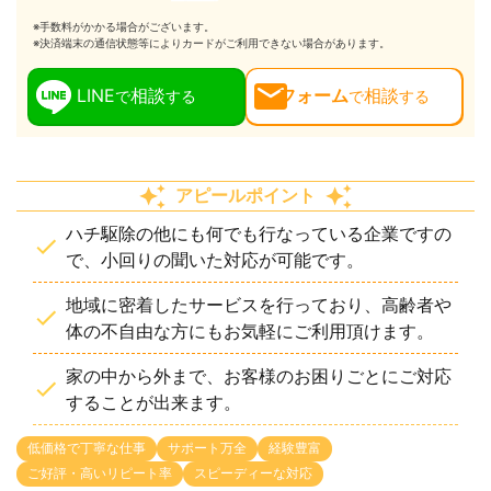
※手数料がかかる場合がございます。
※決済端末の通信状態等によりカードがご利用できない場合があります。
LINE
相談
フォーム
相談
で
する
で
する
アピールポイント
ハチ駆除の他にも何でも行なっている企業ですの
で、小回りの聞いた対応が可能です。
地域に密着したサービスを行っており、高齢者や
体の不自由な方にもお気軽にご利用頂けます。
家の中から外まで、お客様のお困りごとにご対応
することが出来ます。
低価格で丁寧な仕事
サポート万全
経験豊富
ご好評・高いリピート率
スピーディーな対応