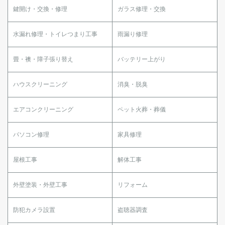
鍵開け・交換・修理
ガラス修理・交換
水漏れ修理・トイレつまり工事
雨漏り修理
畳・襖・障子張り替え
バッテリー上がり
ハウスクリーニング
消臭・脱臭
エアコンクリーニング
ペット火葬・葬儀
パソコン修理
家具修理
屋根工事
解体工事
外壁塗装・外壁工事
リフォーム
防犯カメラ設置
盗聴器調査