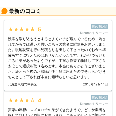
最新の口コミ
蜂の巣駆除
★★★★★
5
Dreamerドリーマー
洗濯を取り込もうとするとよくハチが飛んでいるため、刺さ
れてからでは遅いと思いこちらの業者に駆除をお願いしまし
た。現地調査を行い見積もりを出して下さったのでお金の準
備もすぐに行えたのはありがたかったです。わかりづらいと
ころに巣があったようですが、丁寧な作業で駆除して下さり
安心して選択を取り込めます。本当にありがとうございまし
た。終わった後のお掃除が少し雑に思えたのでそちらだけき
ちんとして下されば本当に素晴らしいと思います。
北海道 札幌市中央区
2016年12月14日
蜂の巣駆除
★★★★★
4
Dreamerドリーマー
実家の屋根にスズメバチの巣ができたようで、どこか業者を
探してほしいと両親にお願いされ、こちらのサイトで調べて