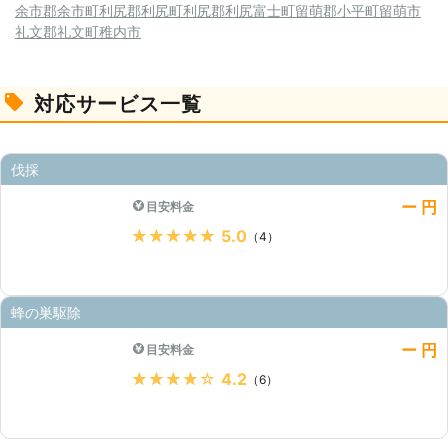
余市郡余市町
利尻郡利尻町
利尻郡利尻富士町
留萌郡小平町
留萌市
礼文郡礼文町
稚内市
対応サービス一覧
伐採
ー 円
目安料金
★★★★★
5.0
（4）
蜂の巣駆除
ー 円
目安料金
★★★★★
4.2
（6）