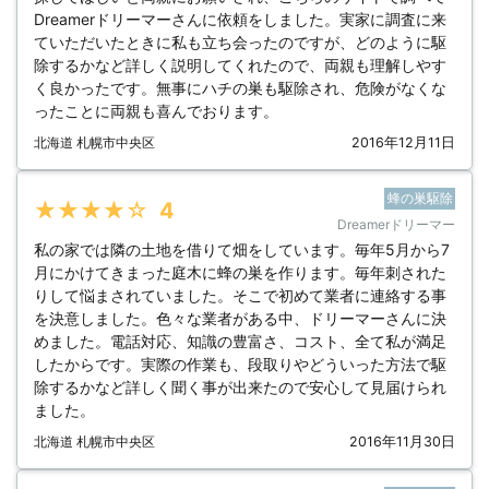
Dreamerドリーマーさんに依頼をしました。実家に調査に来
ていただいたときに私も立ち会ったのですが、どのように駆
除するかなど詳しく説明してくれたので、両親も理解しやす
く良かったです。無事にハチの巣も駆除され、危険がなくな
ったことに両親も喜んでおります。
北海道 札幌市中央区
2016年12月11日
蜂の巣駆除
★★★★★
4
Dreamerドリーマー
私の家では隣の土地を借りて畑をしています。毎年5月から7
月にかけてきまった庭木に蜂の巣を作ります。毎年刺された
りして悩まされていました。そこで初めて業者に連絡する事
を決意しました。色々な業者がある中、ドリーマーさんに決
めました。電話対応、知識の豊富さ、コスト、全て私が満足
したからです。実際の作業も、段取りやどういった方法で駆
除するかなど詳しく聞く事が出来たので安心して見届けられ
ました。
北海道 札幌市中央区
2016年11月30日