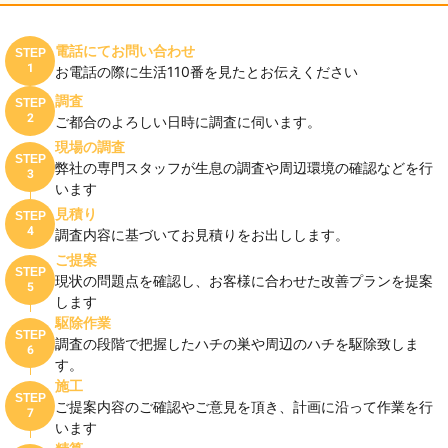
電話にてお問い合わせ
STEP
1
お電話の際に生活110番を見たとお伝えください
調査
STEP
2
ご都合のよろしい日時に調査に伺います。
現場の調査
STEP
弊社の専門スタッフが生息の調査や周辺環境の確認などを行
3
います
見積り
STEP
4
調査内容に基づいてお見積りをお出しします。
ご提案
STEP
現状の問題点を確認し、お客様に合わせた改善プランを提案
5
します
駆除作業
STEP
調査の段階で把握したハチの巣や周辺のハチを駆除致しま
6
す。
施工
STEP
ご提案内容のご確認やご意見を頂き、計画に沿って作業を行
7
います