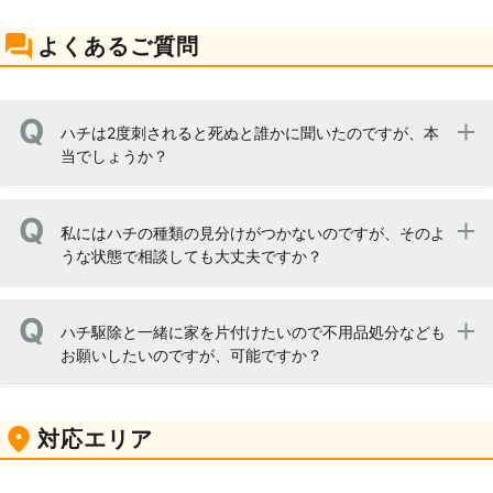
よくあるご質問
ハチは2度刺されると死ぬと誰かに聞いたのですが、本
当でしょうか？
ハチの毒にはアレルギー症状を引き起こさせる成分が含ま
私にはハチの種類の見分けがつかないのですが、そのよ
れておりますが、アレルギーをそもそも持っていない人も
うな状態で相談しても大丈夫ですか？
います。こうした人は刺されてもショック症状を引き起こ
すことはありませんが、まれにハチ毒にアレルギーを持っ
ている人がおり、こうした方は一度刺されただけでも呼吸
多くの方が実際私達が調査に伺うまで全くハチの種類が見
困難などの症状を引き起こすことがあります。
ハチ駆除と一緒に家を片付けたいので不用品処分なども
分けられない状態です。アシナガバチだと思っていたら、
お願いしたいのですが、可能ですか？
さらに凶暴なスズメバチであったということもありますの
で、無闇にハチの種類を確かめるために巣に近づかないよ
うにして下さい。どのようなハチの巣であっても万全の体
もちろん可能です。私達は便利屋ですので、ハチ駆除はも
制で駆除に挑みますので、安心してお任せ頂けます。
対応エリア
ちろん、出来る限りのご相談に対応しております。サービ
ス詳細に書かれていなかった業務であっても一度ご相談頂
ければ柔軟に御対応致しますので、まずはお電話などでご