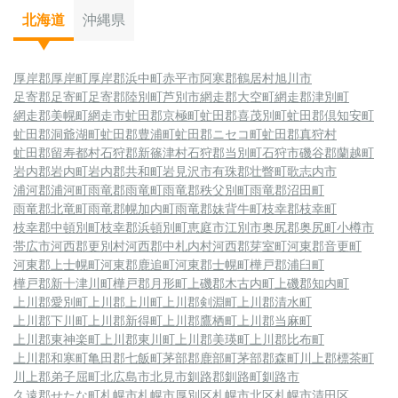
相談下さい。
北海道
沖縄県
厚岸郡厚岸町
厚岸郡浜中町
赤平市
阿寒郡鶴居村
旭川市
足寄郡足寄町
足寄郡陸別町
芦別市
網走郡大空町
網走郡津別町
網走郡美幌町
網走市
虻田郡京極町
虻田郡喜茂別町
虻田郡倶知安町
虻田郡洞爺湖町
虻田郡豊浦町
虻田郡ニセコ町
虻田郡真狩村
虻田郡留寿都村
石狩郡新篠津村
石狩郡当別町
石狩市
磯谷郡蘭越町
岩内郡岩内町
岩内郡共和町
岩見沢市
有珠郡壮瞥町
歌志内市
浦河郡浦河町
雨竜郡雨竜町
雨竜郡秩父別町
雨竜郡沼田町
雨竜郡北竜町
雨竜郡幌加内町
雨竜郡妹背牛町
枝幸郡枝幸町
枝幸郡中頓別町
枝幸郡浜頓別町
恵庭市
江別市
奥尻郡奥尻町
小樽市
帯広市
河西郡更別村
河西郡中札内村
河西郡芽室町
河東郡音更町
河東郡上士幌町
河東郡鹿追町
河東郡士幌町
樺戸郡浦臼町
樺戸郡新十津川町
樺戸郡月形町
上磯郡木古内町
上磯郡知内町
上川郡愛別町
上川郡上川町
上川郡剣淵町
上川郡清水町
上川郡下川町
上川郡新得町
上川郡鷹栖町
上川郡当麻町
上川郡東神楽町
上川郡東川町
上川郡美瑛町
上川郡比布町
上川郡和寒町
亀田郡七飯町
茅部郡鹿部町
茅部郡森町
川上郡標茶町
川上郡弟子屈町
北広島市
北見市
釧路郡釧路町
釧路市
久遠郡せたな町
札幌市
札幌市厚別区
札幌市北区
札幌市清田区