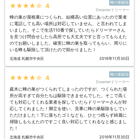
蜂の巣駆除
★★★★★
4
Dreamerドリーマー
蜂の巣が屋根裏につくられ、結構高い位置にあったので業者
に電話しても高い場所は対応していません、と言われてしま
いました。そこで生活110番で探していたらドリーマーさん
を見つけ問合せしたら高所でも大丈夫ですと言ってもらえた
のでお願いしました。確実に蜂の巣を取ってもらい、周りに
いる蜂も駆除して頂けたので助かりました！
北海道 札幌市中央区
2016年11月30日
蜂の巣駆除
★★★★★
4
Dreamerドリーマー
庭木に蜂の巣がつくられてしまったのですが、つくられた場
所が高すぎて自分たちは駆除できませんでした。そこで高く
ても対応してくれる業者を探していたらドリーマーさんが対
応してくれました！脚立を使い、見事に蜂の巣駆除をしてい
ただけました！下に落ちたゴミなども、ひとつ残らず綺麗に
掃除しもらえたのですごく良い対応してくれるなと感じまし
た！
北海道 札幌市中央区
2016年11月30日