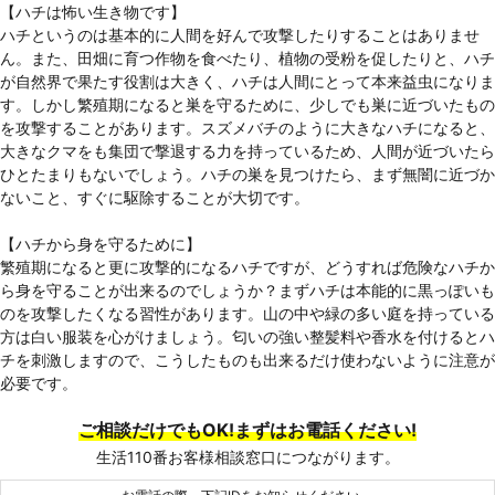
【ハチは怖い生き物です】
ハチというのは基本的に人間を好んで攻撃したりすることはありませ
ん。また、田畑に育つ作物を食べたり、植物の受粉を促したりと、ハチ
が自然界で果たす役割は大きく、ハチは人間にとって本来益虫になりま
す。しかし繁殖期になると巣を守るために、少しでも巣に近づいたもの
を攻撃することがあります。スズメバチのように大きなハチになると、
大きなクマをも集団で撃退する力を持っているため、人間が近づいたら
ひとたまりもないでしょう。ハチの巣を見つけたら、まず無闇に近づか
ないこと、すぐに駆除することが大切です。
【ハチから身を守るために】
繁殖期になると更に攻撃的になるハチですが、どうすれば危険なハチか
ら身を守ることが出来るのでしょうか？まずハチは本能的に黒っぽいも
のを攻撃したくなる習性があります。山の中や緑の多い庭を持っている
方は白い服装を心がけましょう。匂いの強い整髪料や香水を付けるとハ
チを刺激しますので、こうしたものも出来るだけ使わないように注意が
必要です。
ご相談だけでもOK!まずはお電話ください!
生活110番お客様相談窓口につながります。