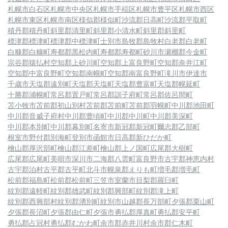
札幌市白石区
札幌市中央区
札幌市手稲区
札幌市豊平区
札幌市西区
札幌市東区
札幌市南区
様似郡様似町
沙流郡日高町
沙流郡平取町
積丹郡積丹町
斜里郡清里町
斜里郡小清水町
斜里郡斜里町
標津郡標津町
標津郡中標津町
士別市
島牧郡島牧村
白老郡白老町
白糠郡白糠町
寿都郡黒松内町
寿都郡寿都町
砂川市
瀬棚郡今金町
宗谷郡猿払村
空知郡上砂川町
空知郡上富良野町
空知郡奈井江町
空知郡中富良野町
空知郡南幌町
空知郡南富良野町
滝川市
伊達市
千歳市
天塩郡遠別町
天塩郡天塩町
天塩郡豊富町
天塩郡幌延町
十勝郡浦幌町
常呂郡置戸町
常呂郡訓子府町
常呂郡佐呂間町
苫小牧市
苫前郡初山別村
苫前郡苫前町
苫前郡羽幌町
中川郡池田町
中川郡音威子府村
中川郡豊頃町
中川郡中川町
中川郡美深町
中川郡本別町
中川郡幕別町
名寄市
新冠郡新冠町
爾志郡乙部町
根室市
野付郡別海町
登別市
函館市
日高郡新ひだか町
檜山郡厚沢部町
檜山郡江差町
檜山郡上ノ国町
広尾郡大樹町
広尾郡広尾町
美唄市
深川市
二海郡八雲町
富良野市
古宇郡神恵内村
古宇郡泊村
古平郡古平町
北斗市
幌泉郡えりも町
増毛郡増毛町
松前郡福島町
松前郡松前町
三笠市
室蘭市
目梨郡羅臼町
紋別郡遠軽町
紋別郡雄武町
紋別郡興部町
紋別郡滝上町
紋別郡西興部村
紋別郡湧別町
紋別市
山越郡長万部町
夕張郡栗山町
夕張郡長沼町
夕張郡由仁町
夕張市
勇払郡厚真町
勇払郡安平町
勇払郡占冠村
勇払郡むかわ町
余市郡赤井川村
余市郡仁木町