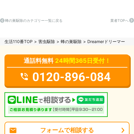
蜂の巣駆除のカテゴリー一覧に戻る
業者TOPへ
生活110番TOP
害虫駆除
蜂の巣駆除
Dreamerドリーマー
通話料無料
24時間365日受付！
0120-896-084
フォーム
で
相談
する