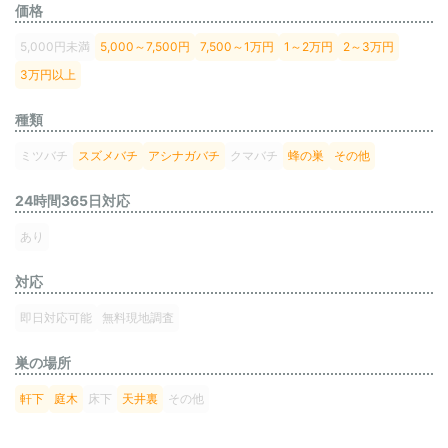
価格
5,000円未満
5,000～7,500円
7,500～1万円
1～2万円
2～3万円
3万円以上
種類
ミツバチ
スズメバチ
アシナガバチ
クマバチ
蜂の巣
その他
24時間365日対応
あり
対応
即日対応可能
無料現地調査
巣の場所
軒下
庭木
床下
天井裏
その他