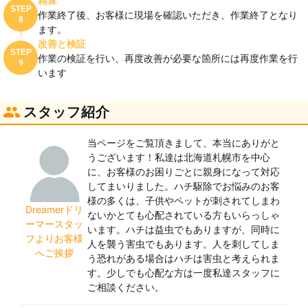
精算
STEP
作業終了後、お客様に現場を確認いただき、作業終了となり
8
ます。
改善と検証
STEP
作業の検証を行い、再度改善が必要な箇所には再度作業を行
9
います
スタッフ紹介
当ページをご覧頂きまして、本当にありがと
うございます！私達は北海道札幌市を中心
に、お客様のお困りごとに親身になって対応
してまいりました。ハチ駆除でお悩みのお客
様の多くは、子供やペットが刺されてしまわ
Dreamerドリ
ないかとても心配されている方もいらっしゃ
ーマースタッ
います。ハチは益虫でもありますが、同時に
フよりお客様
人を襲う害虫でもあります。人を刺してしま
へご挨拶
う恐れがある場合はハチは害虫と考えられま
す。少しでも心配な方は一度私達スタッフに
ご相談ください。