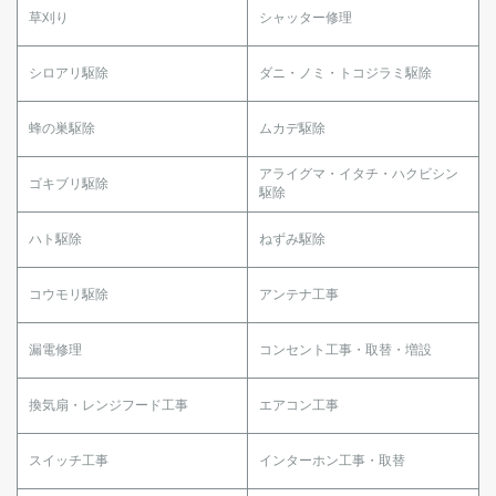
草刈り
シャッター修理
シロアリ駆除
ダニ・ノミ・トコジラミ駆除
蜂の巣駆除
ムカデ駆除
アライグマ・イタチ・ハクビシン
ゴキブリ駆除
駆除
ハト駆除
ねずみ駆除
コウモリ駆除
アンテナ工事
漏電修理
コンセント工事・取替・増設
換気扇・レンジフード工事
エアコン工事
スイッチ工事
インターホン工事・取替