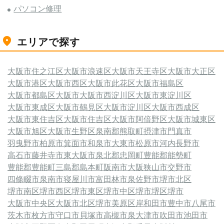
パソコン修理
エリアで探す
大阪市住之江区
大阪市浪速区
大阪市天王寺区
大阪市大正区
大阪市港区
大阪市西区
大阪市此花区
大阪市福島区
大阪市都島区
大阪市
大阪市西淀川区
大阪市東淀川区
大阪市東成区
大阪市鶴見区
大阪市淀川区
大阪市西成区
大阪市東住吉区
大阪市住吉区
大阪市阿倍野区
大阪市城東区
大阪市旭区
大阪市生野区
泉南郡熊取町
摂津市
門真市
羽曳野市
柏原市
箕面市
和泉市
大東市
松原市
河内長野市
高石市
藤井寺市
東大阪市
泉北郡忠岡町
豊能郡能勢町
豊能郡豊能町
三島郡島本町
阪南市
大阪狭山市
交野市
四條畷市
泉南市
寝屋川市
富田林市
泉佐野市
堺市北区
堺市南区
堺市西区
堺市東区
堺市中区
堺市堺区
堺市
大阪市中央区
大阪市北区
堺市美原区
岸和田市
豊中市
八尾市
茨木市
枚方市
守口市
貝塚市
高槻市
泉大津市
吹田市
池田市