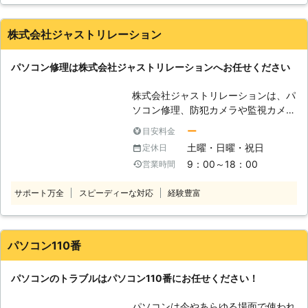
社のスタッフが、あらゆる知識を駆使
してお客様のパソコンを救出します。
株式会社ジャストリレーション
その他パソコンに関することならなん
でもご相談を受付けております。 ぜ
パソコン修理は株式会社ジャストリレーションへお任せください
ひお気軽にご連絡ください。
株式会社ジャストリレーションは、パ
ソコン修理、防犯カメラや監視カメラ
の販売と施工業務、インターホン取替
ー
目安料金
工事をおこなっている会社です。 ま
土曜・日曜・祝日
定休日
た、OA機器や消耗品等を購入すると
9：00～18：00
営業時間
きのお得な選び方もプロ目線でアドバ
イスもしています。 【パソコン修
サポート万全
スピーディーな対応
経験豊富
理】 こんなときは、株式会社ジャス
トリレーションへお任せください。
・パソコンが起動しなくなってしまっ
たとき。 ・パソコンのデータが消え
パソコン110番
てしまったとき。 ・パソコンの画面
が真っ暗で映らないとき。 ・パソコ
パソコンのトラブルはパソコン110番にお任せください！
ンのキーボードが全く打てなくなった
ときなど。 パソコンのトラブルは、
パソコンは今やあらゆる場面で使われ