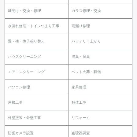
鍵開け・交換・修理
ガラス修理・交換
水漏れ修理・トイレつまり工事
雨漏り修理
畳・襖・障子張り替え
バッテリー上がり
ハウスクリーニング
消臭・脱臭
エアコンクリーニング
ペット火葬・葬儀
パソコン修理
家具修理
屋根工事
解体工事
外壁塗装・外壁工事
リフォーム
防犯カメラ設置
盗聴器調査