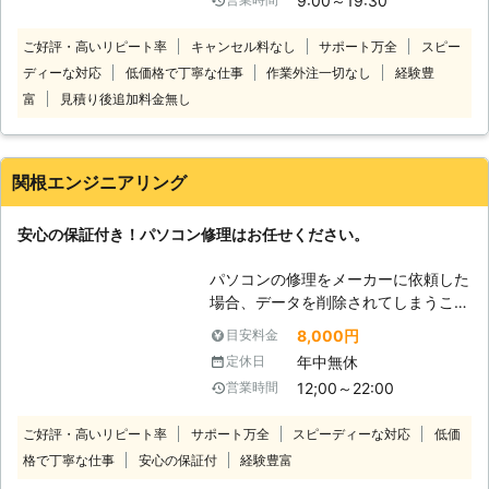
9:00～19:30
のお客様の元へ訪問し修理するサービ
面が割れて黒いスミのようなものが出
スをおこなっています。パソコンに関
ているといったパソコントラブルはな
ご好評・高いリピート率
キャンセル料なし
サポート万全
スピー
するトラブルはすべて当店にお任せく
かなか自分で解決することが難しいで
ディーな対応
低価格で丁寧な仕事
作業外注一切なし
経験豊
ださい。 パソコンの調子が悪いから
す。そんなときこそぜひ当社までご相
といってそのままにしていませんか？
談ください。お客様のお困りごとをす
富
見積り後追加料金無し
いつか直るだろうと思ってそのままに
ぐに解決するお手伝いをいたします。
しておくと故障して動かなることも。
そうなる前に早めにパソコン修理する
関根エンジニアリング
ことをおすすめします。 パソコンが
不調のときはメーカーのサポートに電
安心の保証付き！パソコン修理はお任せください。
話する方もいらっしゃいますが、電話
がなかなかつながらなくて困っている
パソコンの修理をメーカーに依頼した
人もいますよね。そのようなときこそ
場合、データを削除されてしまうこと
当店までご連絡ください。当社は平日
がほとんどです。 また、保証期間が
だけでなく土日祝日も営業しておりま
8,000円
目安料金
過ぎているPCに至っては、部品がな
す。ご連絡頂ければすぐに訪問しパソ
年中無休
定休日
いこともあります。 しかし、ちょっ
コン修理に伺いますので安心してご利
12;00～22:00
営業時間
とした故障程度ならまだまだ使い続け
用くださいませ。
たいと考える方も多いはず。 当社は
ご好評・高いリピート率
サポート万全
スピーディーな対応
低価
パソコンの修理やデータ復旧を3,000
格で丁寧な仕事
安心の保証付
経験豊富
件近くこなしている実績豊富な修理業
者です。 多数の経験を積み重ねた弊