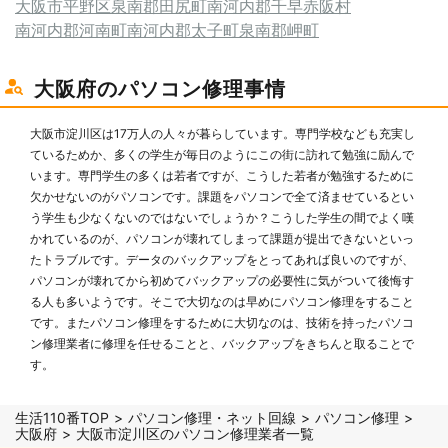
大阪市平野区
泉南郡田尻町
南河内郡千早赤阪村
南河内郡河南町
南河内郡太子町
泉南郡岬町
大阪府のパソコン修理事情
大阪市淀川区は17万人の人々が暮らしています。専門学校なども充実し
ているためか、多くの学生が毎日のようにこの街に訪れて勉強に励んで
います。専門学生の多くは若者ですが、こうした若者が勉強するために
欠かせないのがパソコンです。課題をパソコンで全て済ませているとい
う学生も少なくないのではないでしょうか？こうした学生の間でよく嘆
かれているのが、パソコンが壊れてしまって課題が提出できないといっ
たトラブルです。データのバックアップをとってあれば良いのですが、
パソコンが壊れてから初めてバックアップの必要性に気がついて後悔す
る人も多いようです。そこで大切なのは早めにパソコン修理をすること
です。またパソコン修理をするために大切なのは、技術を持ったパソコ
ン修理業者に修理を任せることと、バックアップをきちんと取ることで
す。
生活110番TOP
パソコン修理・ネット回線
パソコン修理
大阪府
大阪市淀川区のパソコン修理業者一覧