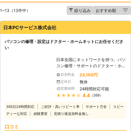
1~13（13件中）
絞り込み
日本PCサービス株式会社
パソコンの修理・設定はドクター・ホームネットにお任せくださ
い
日本全国にネットワークを持つ、パソ
コン修理・サポートのドクター・ホー
ムネット。高品質のサービスが選ばれ
23,100円
目安料金
て年間10万件以上のサポート実績が
無休
定休日
あります。「起動しない」、「インタ
24時間対応可能
営業時間
ーネットが繋がらない」、「ウイルス
★★★★★
4.4
（269）
に感染した」、「データを誤って削除
してしまった」等、あらゆるトラブル
365日24時間対応
ご好評・高いリピート率
サポート万全
スピー
を最短即日で駆けつけて、その場で解
ディーな対応
経験豊富
見積り後追加料金無し
決。メーカー・年式問わず、すべての
パソコン修理・設定に対応。もちろん
口コミ
Windowsだけではなく、Macもご依