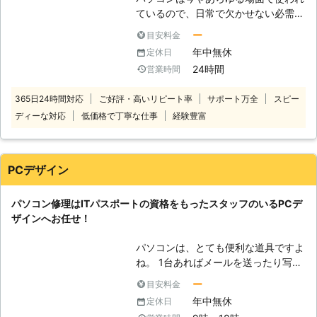
小さなことでもお気軽に株式会社ジャ
ているので、日常で欠かせない必需品
ストリレーションへ、ご連絡くださ
です。しかし、パソコンの寿命は無限
い。 親身になってご相談に乗りま
ー
目安料金
ではありません。 パソコンには様々
す。
年中無休
定休日
なトラブルが発生する可能性がありま
24時間
営業時間
す。 そんなパソコントラブルの一例
は、下記の通りです。 ・パソコンが
365日24時間対応
ご好評・高いリピート率
サポート万全
スピー
起動しなくなった ・ブルースクリー
ディーな対応
低価格で丁寧な仕事
経験豊富
ンで動かない ・ハードディスクのデ
ータが消えた ・パソコンがフリーズ
する etc.... 上記のような問題が
ありましたらパソコン110番まで、お
PCデザイン
気軽にご相談下さい。 弊社運営サイ
トでの年間受付数は、20万件以上の
パソコン修理はITパスポートの資格をもったスタッフのいるPCデ
実績があります！その中でも多くのお
ザインへお任せ！
客様から高い評価をいただきました。
また、その実績や経験を活かし、お客
パソコンは、とても便利な道具ですよ
さまのトラブルを解決いたします。受
ね。 1台あればメールを送ったり写真
付は24時間365日、日本全国で対応
を加工したり、書類を作れたりゲーム
しておりますので、お気軽にお問い合
ー
目安料金
で遊べたりとさまざまな機能を使うこ
わせください。
年中無休
定休日
とができます。 そのように便利なパ