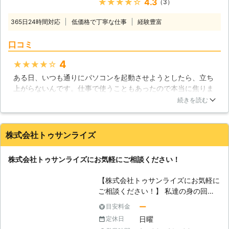
★★★★★
4.3
（3）
下さい！大阪を拠点に大阪・奈良全域
でで期待にお応えいたします。
まで対応します！ 【パソコントラブ
365日24時間対応
低価格で丁寧な仕事
経験豊富
ルはお任せください】 「パソコン・
サポーターズ」では、パソコン修理か
口コミ
らデータ復旧まで、パソコントラブル
全般に対応しております。パソコンが
4
★★★★★
「起動しない」という場合は、通電不
ある日、いつも通りにパソコンを起動させようとしたら、立ち
良、もしくはハードディスクが物理的
上がらないんです。仕事で使うこともあったので本当に焦りま
に破損してしまっている可能性があり
したが、即日対応、低価格ということでこちらにパソコン修理
ます。最近のハードディスクは丈夫に
続きを読む
を依頼しました。私のパソコンの場合は数日修理にかかりまし
つくられていますが、大きな衝撃を与
たが、とてもスタッフの方が親切で価格も納得できるものでし
えてしまうことで破損してしまうこと
た。今後も何かあったときは是非こちらを利用したいです。
があります。ハードディスクはパソコ
株式会社トゥサンライズ
ンの記憶装置として重要な部品で、故
大阪府
大阪市西区
2016年11月30日
障してしまうことでデータが失われて
株式会社トゥサンライズにお気軽にご相談ください！
しまったり、パソコンが起動しなくな
るトラブルが起きてしまいますので、
【株式会社トゥサンライズにお気軽に
衝撃を与えないように扱う必要があり
ご相談ください！】 私達の身の回り
ます。また、ハードディスクはウイル
では沢山のパソコンが使われていま
ー
目安料金
スや人為的ミスで倫理障害を受けてし
す。最初は計算機としての用途が主で
まう場合もあります。もし、パソコン
日曜
定休日
したが、現在ではそれにとどまらず、