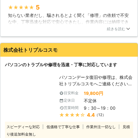
頼ください。高い技術力で、お客様の
5
★★★★★
大切なデータを保護したまま修理が可
知らない業者だし、騙されるとよく聞く「修理」の依頼で不安
能です。365日年中無休で、土日祝も
な中、丁寧迅速な対応で安心できたし、作業内容には納得でき
対応！！お気軽にお問い合わせくださ
ています。金額はやや高めだなぁ…と思いましたが、問題は解
い。 【色々なトラブル】 パソコンは
続きを読む
決できたので無問題です！今後パソコンで困ったことがあった
精密機械であり、様々な要因で挙動が
ら同じとこにお願いしようと思えました。
おかしくなることがあります。移動さ
せる時にちょっとぶつけてしまっただ
株式会社トリプルコスモ
岡山県
岡山市北区
2026年07月31日
けでも故障してしまうことがあり、扱
いには注意が必要です。また、定期的
パソコンのトラブルや修理を迅速・丁寧に対応しています
に清掃を行わないと、埃などが原因で
ファンが正常に働かず、熱暴走を起こ
パソコンデータ復旧や修理は、株式会
してしまうこともあるでしょう。しか
社トリプルコスモへご連絡ください。
し、パソコンに詳しく無い方では、掃
当社は大阪を中心にした近畿地方で、
除すら大変でしょうし、誤って部品に
19,800円
目安料金
個人様から法人様まで幅広くご対応を
傷を付けてしまえば壊れてしまう恐れ
不定休
定休日
しております。 パソコンのない生活
もあります。また、ノートパソコンは
9：30～19：00
営業時間
は考えられないというほど、私達の身
掃除すること事態が困難な作りとなっ
★★★★★
4.4
（12）
近で活躍するパソコン。お仕事などで
ておりますので、問題の対処が難しい
もご活用の事と思いますが、突然デー
でしょう。もし、パソコンの不具合で
スピーディーな対応
低価格で丁寧な仕事
作業外注一切なし
見積
タが読み出せなくなってしまう場合が
お困りでしたら、ぜひ当社にご相談く
り後追加料金無し
あります。データ復旧にはノウハウが