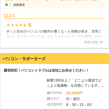
きない、故障した、データが消えてし
さい。
事
経験豊富
まった、など、お困りの時にお役に立
ちます。 【プロの技術者がすぐに駆
口コミ
けつけ解決】 ドリームサウンドのパ
ソコン修理サービスは、経験豊富な技
5
★★★★★
術者がサポートと修理をいたします。
ずっと自分のパソコンの動作が重くなった状態が続き、非常に
即日・翌日も対応！緊急トラブル大歓
ストレスになっていてもしかしたらウイルスにでも感染したの
迎です、お任せください。 【愛され
では？と思い、思いきって修理に出してみました。非常に丁寧
てここまでこれました】 近年パソコ
続きを読む
な対応、そしてリーズナブルな料金で修理してもらえました。
ンの普及率は極めて高いレベルになっ
以前のようなサクサクとした動きのパソコンに戻って非常に満
ています。スマートフォンやタブレッ
足しています。また何かトラブルがあった時はお願いします
ト端末の普及で、その傾向は更に顕著
パソコン・サポーターズ
ね。ありがとうございました。
なものとなりつつあります。私達ドリ
ームサウンドでは、そんな時代背景も
静岡県
沼津市
2016年11月30日
親切対応！パソコントラブルは当社にお任せください！
手伝ってか、おかげさまでサポート実
績50,000件を達成！多くのお客様に
創業13年以上！「どこより親切でど
愛された事で、これだけの実績を積む
こより低価格」を目指しています。高
ことが出来たと考えております。ま
いリピート率がお客様満足を実証！パ
た、当社はデータ復旧についても高い
22,000円
目安料金
ソコン修理・データ復旧・各種トラブ
技術力を持つスタッフが在籍しており
日・祝日
定休日
ルなど、パソコンサポートのことなら
ますので、パソコントラブルに広範に
8：30～23：00
営業時間
「パソコンサポーターズ」におまかせ
対応可能です。確かな技術力と対応力