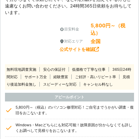
遠慮なくお問い合わせください。24時間365日依頼をお待ちして
います。
5,800円～（税
目安料金
込）
全国
対応エリア
公式サイトを確認
無料現地調査実施
安心の保証付
低価格で丁寧な仕事
365日24時
間対応
サポート万全
経験豊富
ご好評・高いリピート率
見積
り後追加料金無し
スピーディーな対応
キャンセル料なし
アピールポイント
5,800円～（税込）のパソコン修理対応！ご自宅までうかがい調査・復
旧をおこないます。
Windows・Macどちらにも対応可能！故障原因が分からなくても詳し
くお調べして見積りをおこないます。