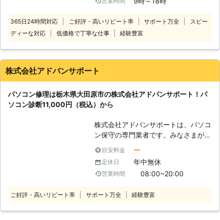
9時～18時
営業時間
ソコンが、ある日突然壊れてしまった
ら、どうしますか。 パソコンは構造
365日24時間対応
ご好評・高いリピート率
サポート万全
スピー
が複雑なので、誰でも簡単に直すこと
ディーな対応
低価格で丁寧な仕事
経験豊富
はできないでしょう。 だからといっ
て、壊れたままにしておくわけにもい
きませんよね。 そんなときは、ぜひ
PCデザインにお任せください。 弊社
株式会社アドバンサポート
はパソコンの修理を大阪府と兵庫県で
おこなっております。 しっかりと調
パソコン修理は栃木県大田原市の株式会社アドバンサポート！パ
査してパソコンを元通り快適に使用で
ソコン診断11,000円（税込）から
きるようにいたしますので、いつでも
ご相談ください。 【お見積もり・ご
株式会社アドバンサポートは、パソコ
相談は無料です！解決できなかったら
ン保守の専門業者です。みなさまがパ
料金はいただきません】 パソコンを
ソコンを快適に使えるように、修理・
修理に出すうえで、修理費用がいくら
ー
目安料金
点検・カスタマイズなどによってサポ
かかるのかがもっとも気になるという
年中無休
定休日
ートしています。 パソコンをこれか
方もいるのではないでしょうか。 パ
08:00~20:00
営業時間
ら使いたい方から、現在使っているけ
ソコンの修理代金は高額になる場合が
ど不調がある方まで幅広く承ります。
多く、数万円かかるということも少な
ご好評・高いリピート率
サポート万全
経験豊富
パソコン修理業者をお探しならお気軽
くはありません。 そのため「修理を
にお問い合わせください。 （対応サ
頼みたいけど、高額な費用を請求され
ービス） パソコン診断・ウイルス感
るかもしれないから不安だな……」と