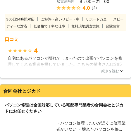
を起動するときに異音が聞こえて来た
9：00～21：00
営業時間
様々な役割が与えられています。例え
り、起動しなくなってしまったという
★★★★★
4.0
（2）
ば、動画プレーヤーや音楽プレーヤー
場合はハードディスクの故障が疑われ
として住宅内のAV機器を統合したも
ますのですぐに弊社までご相談くださ
365日24時間対応
ご好評・高いリピート率
サポート万全
スピー
のとして使われたり、あるいは写真や
い。弊社では液晶不良や起動不良も対
ディーな対応
低価格で丁寧な仕事
無料現地調査実施
経験豊富
絵など様々なデータを保管しておくス
応しており、データ復旧の知識、技術
トレージやアーカイブとしても欠かせ
も御座います。どこよりも親切、どこ
口コミ
ないものです。そんなパソコンは、沢
よりも低価格なサービスでパソコンの
山のパーツが組み合わされた集合体で
様々なトラブルを迅速に解決させて頂
4
★★★★★
す。どれか一つが欠けるだけでも、作
きますので、不具合が見られましたら
自宅にあるパソコンが壊れてしまったので出張でパソコンを修
動しなくなる場合があります。トラブ
一度ご連絡ください。また、お見積り
理してくれる業者を探していました。こちらの業者さんは365
ルの原因を突き止めることは大変難し
も無料で承っております。
日24時間対応してくれるということやサポートが万全というこ
いものですが、株式会社トゥサンライ
続きを読む
と、そして経験も豊富だということに魅力を感じたのでお願い
ズでは原因追究から丁寧にパソコン修
することにしました。当日来てくれたスタッフの人は見た感じ
理に対応させていただいておりますの
から対応までわりと気持ちのいい人で説明も分かりやすくて良
で、どうぞご利用ください。 【現場
合同会社ヒジカド
かったと思います。パソコンも無事に直ったのでとても感謝し
に駆けつけます】 私達トゥサンライ
ています。
ズでは、通常の持ち込み修理や郵送修
パソコン修理は全国対応している宅配専門業者の合同会社ヒジカ
理の他に、現場に急行して対応するこ
神奈川県
横須賀市
2016年12月20日
ドにお任せください
とも行っています。パソコンの不調は
いつ起こるか分からないものですか
・パソコン修理したいが近くに修理業
ら、私達がその場に急行することで、
者がいない ・壊れたパソコンを修理