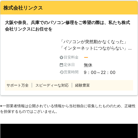
染・ハードウェアのトラブル、部品取
感じる方も多くいらっしゃるでしょ
株式会社リンクス
付・ソフトウェアのトラブル、更新・
う。 そんな方のために、弊社ではお
パソコン再生・データ復旧 など ●
見積りやご相談は無料となっておりま
大阪や奈良、兵庫でのパソコン修理をご希望の際は、私たち株式
パソコン診断11,000円（税込）！ま
す。 なにかトラブルが発生しました
会社リンクスにお任せを
ずはご連絡ください 「最近パソコン
ら、お気軽にご相談ください。 また
の動きが悪い」 「電源が入らないと
弊社では、ご依頼いただいたにもかか
「パソコンが突然動かなくなった」
きがある」 「パソコンを落として破
わらず、パソコンの修理やトラブルの
「インターネットにつながらない」
損した」 こんなときは、まずはパソ
解決ができなかった場合は、修理代金
「ウィルスに感染してしまった」 こ
コン診断をご利用ください！当店は栃
ー
目安料金
はいただいておりません。 修理に時
のようなパソコントラブルの時は、私
木県大田原市でパソコン修理を承って
間がかかったとしても、作業代金など
無休
定休日
たち株式会社リンクスのパソコン修理
います。「どこが悪いのかわらない」
は発生することはありませんので、安
9：00～22：00
営業時間
サービスをご利用ください。 弊社で
「とりあえず見て欲しい」とき、パソ
心してお任せください。 【便利な出
は安心の明朗会計で対応し、多くのお
コン診断11,000円（税込）で承って
張サポートをおこなっております！】
サポート万全
スピーディーな対応
経験豊富
客様によりご好評いただいておりま
います。パソコンの故障箇所は自分で
「パソコンを修理に出したいけれど
す。 パソコントラブルの困ったを解
判断することは難しいです。まずはプ
も、家の近くには修理屋さんがない
決するお手伝いをさせていただいてお
ロに任せてくださいね。 ●遠方に住
し……どうしよう……」 このようにお
りますので、トラブル解決の際は、ぜ
※⼀部業者情報は公開されている情報から当社独⾃に収集したもののため、正確性
んでる方も遠隔でサポート インター
悩みの方はいませんか。 お家の近く
を担保するものではございません。
ひ弊社までご相談ください。 スピー
ネットに接続されているパソコンであ
に気軽に立ち寄れるお店がないと、な
ディーに解決できるよう、日々努めさ
れば、遠隔操作で簡単な設定や使い方
かなか修理に出すのは大変ですよね。
せていただきます。弊社スタッフにお
のサポートをすることもできます。
弊社は、そんなお客さまのために出張
任せください。
「わざわざ来てもらうのはちょっ
でパソコン修理をおこなっておりま