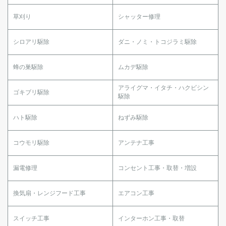
草刈り
シャッター修理
シロアリ駆除
ダニ・ノミ・トコジラミ駆除
蜂の巣駆除
ムカデ駆除
アライグマ・イタチ・ハクビシン
ゴキブリ駆除
駆除
ハト駆除
ねずみ駆除
コウモリ駆除
アンテナ工事
漏電修理
コンセント工事・取替・増設
換気扇・レンジフード工事
エアコン工事
スイッチ工事
インターホン工事・取替