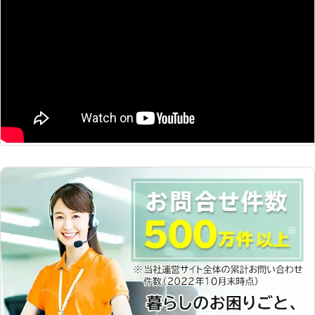
と……」「簡単な操作方法を教えて欲
す。 わざわざ遠いお店まで行かなく
しいだけなんだけど」というときに
ともパソコン修理をおこなえるので、
は、気軽に依頼できるのでおすすめで
お客さまの負担もありませんよ。 PC
す。パソコンのことで分からないこと
デザインでは、修理だけでなくさまざ
があれば、まずは当店まで。ご連絡お
まなパソコンに関するご依頼をうけた
待ちしています。 ●パソコンが重
まわっております。 ・新しいパソコ
い！そんなときは再生サービスがおす
ンを購入する前にアドバイスがほしい
すめ 故障やウイルスの感染などのト
・ブログをはじめてみたいので作り方
ラブルがなくても「最近パソコンが重
を教えてほしい ・初心者なので使い
たい」というとき、お使いのパソコン
方をレクチャーしてほしい 上記のよ
を再生サービスで生き返らせられま
うなお悩みがございましたら、ぜひ弊
す！ メモリの増設やSSD化など、パ
社にご相談ください。 お客さまのお
ソコンの状態に合わせて、カスタマイ
悩みを解決できるまで、しっかりと対
ズ。「作業がサクサク進められな
応させていただきます。 PCデザイン
い！」というお悩みを持つ方も、お気
は兵庫県を中心に、パソコンに関する
軽にご相談くださいませ。
お悩みを承っております。 年中無
休・365日対応可能しておりますの
で、他社が定休日の場合もご相談くだ
さい。 お客様のお悩みは私たちが解
決いたします。