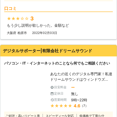
ださい。迅速に対応させていただきま
必要です。もし他店でデータを元通り
す。
口コミ
にするのは無理！と言われたら、トリ
プルコスモにご相談ください。 【専
3
★★★★★
門的な復旧修理もお任せください】
もう少し説明が欲しかった。金額など
製造メーカーでさえ難しい壊れたハー
ドディスクからでも、データを救出い
大阪府
柏原市
2022年02月03日
たします。論理障害だけではなく物理
障害も対応いたします。物理障害と
は、ハードディスクのプラッタやヘッ
デジタルサポーター|有限会社ドリームサウンド
ダ、スピンドルモーターなどの故障に
よる障害です。こちらについても対応
パソコン・IT・インターネットのことなら何でもご相談ください
いたします。 【データ復旧以外のご
相談も承ります】 ウィルスに感染し
あなたの近くのデジタル専門家！私達
た、電源が入らない、インターネット
ドリームサウンドはウィンドウズ
に繋がらない等、パソコンに関するあ
（Windows)に強い！マック（Mac)に
らゆるトラブルを解決いたします。ま
ー
目安料金
強い！パソコンに関連するトラブルを
た、メーカーパソコンの不良・故障な
無し
定休日
素早く確実に解決いたします。当社ド
どやメーカー保証切れのパソコン修理
9時~22時
営業時間
リームサウンドはパソコン・ITサポー
など、全てのパソコンの修理サービス
★★★★★
4.6
（7）
ト・修理サービスです。パソコン、ス
も対応します。パソコンで困ったこと
マートフォン、情報家電などが設定で
があれば、何でも当社までご相談くだ
ご好評・高いリピート率
スピーディーな対応
低価格で丁寧な仕