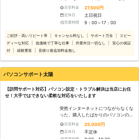
いち早く解決に向かえるのならそれが
してほしいが店舗へもっていくのが面
一番です。お困りの方の不安と不自由
27,500円
目安料金
倒くさい ・会社で使用中のパソコン
な状態をいち早く開放するのも、私達
土日祝日
定休日
がいくつか調子が悪いのでみてほしい
の役割だと考えています。
9：00～17：00
営業時間
このようなパソコントラブルでお悩み
があれば当社にお任せください。当社
ご好評・高いリピート率
キャンセル料なし
サポート万全
スピー
は、宅配専門のパソコン修理店です。
ディーな対応
低価格で丁寧な仕事
作業外注一切なし
安心の保証
修理してほしいパソコンを送っていた
だければすぐに対応いたします。全国
付
経験豊富
見積り後追加料金無し
対応しておりますので北海道や沖縄、
離島でも問題ありません！安心してパ
ソコン修理をご依頼ください。 当社
パソコンサポート太陽
のパソコン修理費用は、安心でわかり
やすい料金設定になっております。必
【訪問サポート対応】パソコン設定・トラブル解決は当店にお任
要な費用は「パソコンの発送料」＋
せ！大手ではできない柔軟な対応をいたします
「修理代」＋「部品代」のみです。修
理完了後の「パソコン返却送料」は当
突然インターネットにつながらなくな
社が負担いたします！基本料金や診断
った、購入したばかりのパソコンの動
料金などは一切かかりません！低価格
作が遅いといったパソコントラブルで
で修理しますのでご安心ください。
25,000円
目安料金
お悩みであれば当店にお任せくださ
変なサイトを誤ってクリックしてウイ
不定休
定休日
い。当店はパソコントラブルでお困り
ルスに感染してしまったほか、液晶画
営業時間